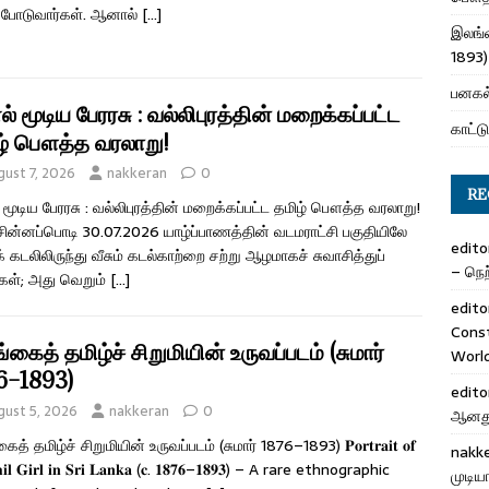
 போடுவார்கள். ஆனால்
[…]
இலங்க
1893)
பனகல்
 மூடிய பேரரசு : வல்லிபுரத்தின் மறைக்கப்பட்ட
காட்டு
ழ் பௌத்த வரலாறு!
gust 7, 2026
nakkeran
0
RE
மூடிய பேரரசு : வல்லிபுரத்தின் மறைக்கப்பட்ட தமிழ் பௌத்த வரலாறு!
சின்னப்பொடி 30.07.2026 யாழ்ப்பாணத்தின் வடமராட்சி பகுதியிலே
edito
் கடலிலிருந்து வீசும் கடல்காற்றை சற்று ஆழமாகச் சுவாசித்துப்
– நெற்
்கள்; அது வெறும்
[…]
edito
Cons
கைத் தமிழ்ச் சிறுமியின் உருவப்படம் (சுமார்
Worl
6–1893)
edito
gust 5, 2026
nakkeran
0
ஆனது 
த் தமிழ்ச் சிறுமியின் உருவப்படம் (சுமார் 1876–1893) 𝐏𝐨𝐫𝐭𝐫𝐚𝐢𝐭 𝐨𝐟
nakk
𝐢𝐥 𝐆𝐢𝐫𝐥 𝐢𝐧 𝐒𝐫𝐢 𝐋𝐚𝐧𝐤𝐚 (𝐜. 𝟏𝟖𝟕𝟔–𝟏𝟖𝟗𝟑) – A rare ethnographic
முடிய