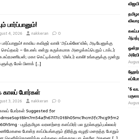
விஜயி
தமிழக
விவாத
ும் பார்ப்பானும்!
கலப்ப
gust 4, 2026
nakkeran
0
ஆபத்த
ம் பார்ப்பானும்! காவிய கவிஞர் வாலி ‘அப்பல்லோ’வில், அடியேனுக்கு
ஒன்றா
 செய்தவர் – கே.எஸ். என்று சுருக்கமாக அழைக்கப்பெறும் டாக்டர்
அரேபி
ே.சுப்ரமணியன்; மகா கெட்டிக்காரர். ‘மிஸ்டர் வாலி! உங்களுக்கு மூன்று
Augus
ளுக்கு மேல் பிளாக்
[…]
ஹோர்ம
எப்போ
'6 வய
க காலப் போர்கள்
பருவம
gust 3, 2026
nakkeran
0
Augus
காலப் போர்கள் Suggested for
͏r͏n͏s͏e͏S͏o͏p͏t͏8͏l͏m͏7͏m͏5͏4͏a͏f͏h͏6͏7͏i͏1͏7͏c͏0͏t͏8͏h͏0͏5͏m͏c͏1͏h͏c͏m͏3͏f͏c͏7͏h͏c͏g͏9͏f͏m͏2͏
0͏a͏6͏0͏h͏5͏m͏g͏ · பழந்தமிழக வரலாற்றை களப்பிரர் பல நூல்களும்,பல்லவர்
ணிமேகலை போன்ற காப்பியங்களும் திரித்து எழுதி மறைத்த போதும்
 வெளிக்கொணர்ந்து வந்தவை சங்ககால பாடல்களே அதனை
[…]