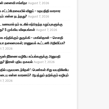
ன் மனைவி சங்கீதா
August 7, 2026
 சட்டப்பேரவையில் விஜய் - உதயநிதி காரசார
ம்: என்ன நடந்தது?
August 7, 2026
ட உணவால் நம் உடலில் எந்தெந்த உறுப்புகளுக்கு
ு? 5 முக்கிய விஷயங்கள்
August 7, 2026
க சந்திக்கும் துருக்கி - பாகிஸ்தான் - சௌதி
யா தலைமைகள்; ராணுவக் கூட்டணி அறிவிப்பா?
t 7, 2026
ூஸ் நீரிணை வழியே கப்பல்களுக்கு அனுமதி
து? இரான் புதிய தகவல்
August 7, 2026
தில் பருவமடைந்தேன்': பெண்கள் சிறு வயதிலேயே
டைய என்ன காரணம்? ஆபத்தும் தடுக்கும் வழியும்
t 7, 2026