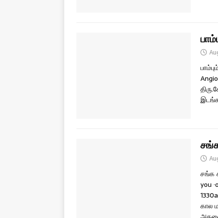
பாம்ப
Au
பாம்பு
Angio
திரு.க
இடங்க
சங்
Au
சங்க 
you ·o͏d
1͏3͏3͏
கால ம
அதனை