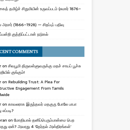
ைத் தமிழ்ச் சிறுமியின் உருவப்படம் (சுமார் 1876–
 அரசர் (1866–1928) — சிறப்புப் பதிவு
ப்பன்றி குத்திப்பட்டான் நடுகல்
CENT COMMENTS
r
on
சிவபூமி திருவள்ளுவருக்கு மதச் சாயப் பூச்சு
றியில் குங்கும்!
r
on
Rebuilding Trust: A Plea For
tructive Engagement From Tamils
dwide
r
on
காவலராக இருந்தவர் மதகுரு போலே பாபா
எப்படி?
eran
on
மோதியால் தனிப்பெரும்பான்மை பெற
ாதது ஏன்? அவரது 4 ‘தேர்தல் அஸ்திரங்கள்’