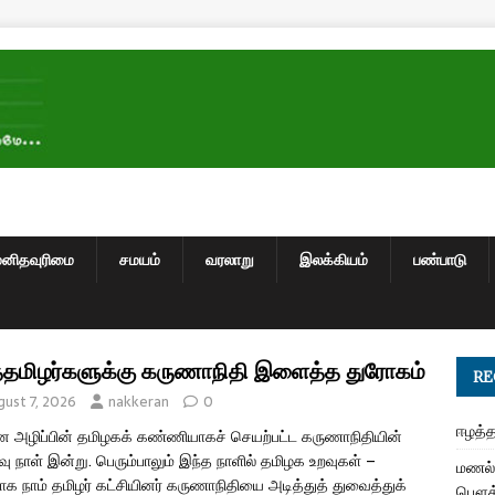
மனிதவுரிமை
சமயம்
வரலாறு
இலக்கியம்
பண்பாடு
்தமிழர்களுக்கு கருணாநிதி இளைத்த துரோகம்
RE
gust 7, 2026
nakkeran
0
ஈழத்த
ன அழிப்பின் தமிழகக் கண்ணியாகச் செயற்பட்ட கருணாநிதியின்
ு நாள் இன்று. பெரும்பாலும் இந்த நாளில் தமிழக உறவுகள் –
மணல் 
்பாக நாம் தமிழர் கட்சியினர் கருணாநிதியை அடித்துத் துவைத்துக்
பௌத்