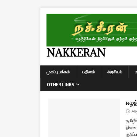
NAKKERAN
முகப்பு பக்கம்
புதினம்
அரசியல்
OTHER LINKS
ஈழத
Au
தமிழி
நினைவ
குறிப