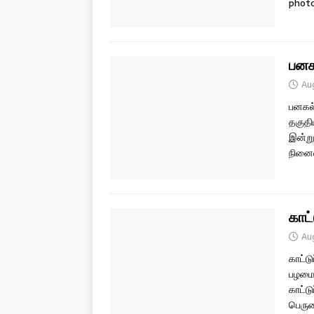
photo
பனகல
Au
பனகல்
தகுதி
இன்று
நினைவ
காட்
Au
காட்ட
பழமைய
காட்டு
பெரும