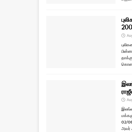
புல
200
Au
புலிக
பின்ன
தாக்கு
கொலைக
இலங்
ராஜ
Au
இலங்க
மக்கள
02/08
அவர் 