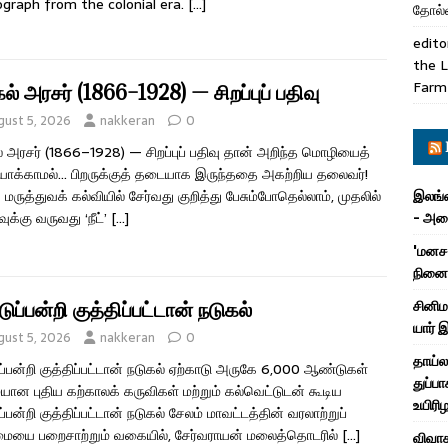
graph from the colonial era.
[…]
தோல்வ
edito
the L
Farm
் அரசர் (1866–1928) — சிறப்புப் பதிவு
gust 5, 2026
nakkeran
0
 அரசர் (1866–1928) — சிறப்புப் பதிவு தான் அறிந்த மொழியைத்
யாக்காமல்… பிறருக்குத் தடையாக இருந்ததை அகற்றிய தலைவர்!
 மருத்துவக் கல்வியில் சேர்வது குறித்து பேசும்போதெல்லாம், முதலில்
இலங்க
ுக்கு வருவது ‘நீட்’
[…]
- அமை
'மனசா
நினைவ
சினிம
டுப்பன்றி குத்திப்பட்டான் நடுகல்
யார் 
gust 5, 2026
nakkeran
0
தாய்ல
ுப்பன்றி குத்திப்பட்டான் நடுகல் ஏற்காடு அருகே 6,000 ஆண்டுகள்
துப்பா
ான புதிய கற்காலக் கருவிகள் மற்றும் கல்வெட்டுடன் கூடிய
உயிரி
ப்பன்றி குத்திப்பட்டான் நடுகல் சேலம் மாவட்டத்தின் வரலாற்றுப்
ையை பறைசாற்றும் வகையில், சேர்வராயன் மலைத்தொடரில்
[…]
விவாக