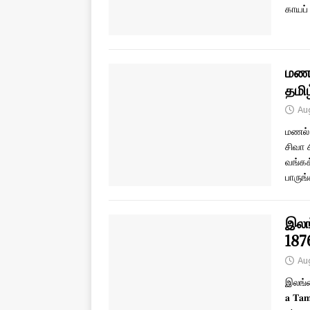
காயப்
மணல்
தமி
Au
மணல் 
சிவா 
வங்கக
பாருங
இலங்
187
Au
இலங்கை
𝐚 𝐓𝐚