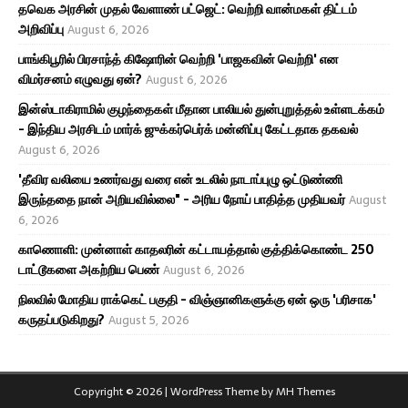
தவெக அரசின் முதல் வேளாண் பட்ஜெட்: வெற்றி வான்மகள் திட்டம்
அறிவிப்பு
August 6, 2026
பாங்கிபூரில் பிரசாந்த் கிஷோரின் வெற்றி 'பாஜகவின் வெற்றி' என
விமர்சனம் எழுவது ஏன்?
August 6, 2026
இன்ஸ்டாகிராமில் குழந்தைகள் மீதான பாலியல் துன்புறுத்தல் உள்ளடக்கம்
- இந்திய அரசிடம் மார்க் ஜுக்கர்பெர்க் மன்னிப்பு கேட்டதாக தகவல்
August 6, 2026
'தீவிர வலியை உணர்வது வரை என் உடலில் நாடாப்புழு ஒட்டுண்ணி
இருந்ததை நான் அறியவில்லை" - அரிய நோய் பாதித்த முதியவர்
August
6, 2026
காணொளி: முன்னாள் காதலரின் கட்டாயத்தால் குத்திக்கொண்ட 250
டாட்டூகளை அகற்றிய பெண்
August 6, 2026
நிலவில் மோதிய ராக்கெட் பகுதி - விஞ்ஞானிகளுக்கு ஏன் ஒரு 'பரிசாக'
கருதப்படுகிறது?
August 5, 2026
Copyright © 2026 | WordPress Theme by
MH Themes