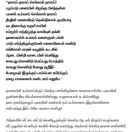
“நாராய் நாராய் செங்கால் நாராய்!
பழம்படு பனையின் கிழங்கு பிளந்தன்ன
பவளக் கூர்வாய் செங்கால் நாராய்
நீயுநின் மனைவியும் தென்திசைக் குமரியாடி
வடதிசைக்கு ஏகுவீ ராயின்
எம்மூர்ச் சத்திமுத்த வாவியுள் தங்கி
நனைசுவர்க் கூரைக் கனைகுரல் பல்லி
பாடு பார்த்திருக்குமென் மனைவியைக் கண்டு
எங்கோன் மாறன் வழுதிக் கூடலில்
ஆடை யின்றி வாடையின் மெலிந்து
கையது கொண்டு மெய்யது பொத்திக்
காலது கொண்டு மேலது தழீஇப்
பேழையுள் இருக்கும் பாம்பென உயிர்க்கும்
ஏழை யாளனைக் கண்டனம் எனுமே.
“
நாரையின் கூர்வாய்க்குப் பிளந்த பனங்கிழங்கை உவமையாக்கிய புலவரின்
நுண்ணறிவு வியக்கவைக்கின்றது. வறுமையால் உடல்மெலிந்து
நடைதளர்ந்தாலும் புலவரின் கண்கள் தம் கூர்மையை இழக்கவில்லை
என்பதற்கு இவ் அரிய உவமை சான்று!
அந்நாளில் வீட்டைவிட்டு வெளியூருக்குச் சென்ற ஆடவர் திரும்பி வரும்வரை
வீட்டிலுள்ள பெண்டிர் சுவரில் கோடு வரைந்து அவர்கள் சென்ற நாளை எண்ணிக்
கலங்கியதையும், பல்லி சத்தமெழுப்பி நல்ல சகுனத்தைச் சொல்லுமா, காக்கை