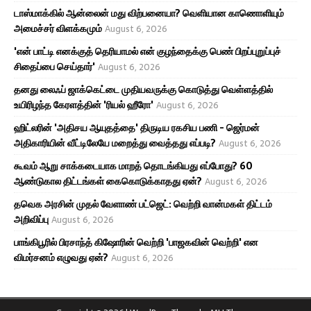
டாஸ்மாக்கில் ஆன்லைன் மது விற்பனையா? வெளியான காணொளியும்
அமைச்சர் விளக்கமும்
August 6, 2026
'என் பாட்டி எனக்குத் தெரியாமல் என் குழந்தைக்கு பெண் பிறப்புறுப்புச்
சிதைப்பை செய்தார்'
August 6, 2026
தனது லைஃப் ஜாக்கெட்டை முதியவருக்கு கொடுத்து வெள்ளத்தில்
உயிரிழந்த கேரளத்தின் 'ரியல் ஹீரோ'
August 6, 2026
ஹிட்லரின் 'அதிசய ஆயுதத்தை' திருடிய ரகசிய பணி - ஜெர்மன்
அதிகாரியின் வீட்டிலேயே மறைத்து வைத்தது எப்படி?
August 6, 2026
கூவம் ஆறு சாக்கடையாக மாறத் தொடங்கியது எப்போது? 60
ஆண்டுகால திட்டங்கள் கைகொடுக்காதது ஏன்?
August 6, 2026
தவெக அரசின் முதல் வேளாண் பட்ஜெட்: வெற்றி வான்மகள் திட்டம்
அறிவிப்பு
August 6, 2026
பாங்கிபூரில் பிரசாந்த் கிஷோரின் வெற்றி 'பாஜகவின் வெற்றி' என
விமர்சனம் எழுவது ஏன்?
August 6, 2026