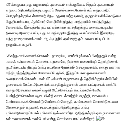
’பிரிக்கமுடியாதது வறுமையும் புலமையும்’ என்பதுபோல் இந்தப் புலவரையும்
வறுமை பிரியாதிருந்தது. பழுமரம் தேரும் பறவைபோலத் தம் வறுமைதீரப்
பொருள் நல்கும் வள்ளலைத் தேடி மதுரை வந்த புலவர், ஒருநாள் பசிக்கொடுமை
மிகுதியால் வாடி, ஆங்கோர் பொழிலில் இருந்த மரத்தடியில் சாய்ந்திருந்த
வேளையில், இல்லத்தில் தம் வரவுக்காகக் காத்திருக்கும் மனையாட்டியின்
நினைவு அவரை வாட்டியது. பொழிலருகே இருந்த பொய்கையில் இரைதேடி
வந்த நாரைகளைக் கண்டார்; அவற்றில் ஒன்றைத் தம் மனையாட்டியிடம்
தூதுவிடக் கருதி,
”சிவந்த கால்களைக் கொண்ட நாரையே, பனங்கிழங்கைப் பிளந்ததுபோன்ற
பவளக் கூர்வாயைக் கொண்ட பறவையே, நீயும் உன் மனைவியும் தென்திசைக்
குமரிக்கடலில் நீராடிப் பின்பு வடதிசை நோக்கிச் செல்லுகையில் எனது ஊரான
சத்திமுத்தத்திலுள்ள சோலையில் தங்கி, இற்றுப்போன ஓலைகளைக்
கூரையாகக் கொண்ட என் வீட்டில் என் வருகையைத் தெரிவிக்கும் பல்லியின்
ஓசையைக் கேட்க ஆவலாய்க் காத்திருக்கும் என் மனையாட்டியைக் கண்டு,
எனது அரசனான மாறன்வழுதி ஆட்சிசெய்யும் கூடல்நகரில் மேலே
போர்த்திக்கொள்ள ஆடையின்றி வாடைக்காற்றில் வருந்தி, கையையே
போர்வையாகக் கொண்டு மெய்யைப் பொத்தி, கால்களைக் கொண்டு உடலை
அணைத்துச் சுருண்டு, கூடைக்குள் படுத்திருக்கும் பாம்பு
மூச்சுவிடுவதைப்போல் மூச்சுவிட்டுக்கொண்டு படுத்திருக்கும் ஏழையாளனான
உன் கணவனைக் கண்டேன் என்று சொல்வாயாக” என்கிறார்.