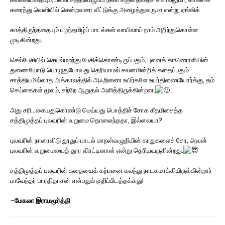
கரைந்து வெளியில் சென்றவரை வீட்டுக்கு அழைத்துவருமா என்று ஏங்கிக்
காத்திருந்ததையும் பழந்தமிழ்ப் பாடல்கள் வாயிலாய் நாம் அறிந்துகொள்ள
முடிகின்றது.
செல்பேசியில் செயல்மறந்து பேசிக்கொண்டிருப்பதும், புலனக் காணொளியின்
துணையோடு பொழுதுபோவது தெரியாமல் சலனமின்றிக் கதைப்பதும்
சாத்தியமில்லாத அக்காலத்தில் அஃறிணை உயிர்களே உயர்திணையோர்க்கு, தம்
செய்கைகள் மூலம், சற்றே ஆறுதல் அளித்திருக்கின்றன.
அது சரி…கையதுகொண்டு மெய்யது பொத்திச் சோக கீதமிசைத்த
சத்திமுத்தப் புலவரின் வறுமை தொலைந்ததா, இல்லையா?
புலவரின் நாரைவிடு தூதுப் பாடல் மாறன்வழுதியின் காதுகளைச் சேர, அவன்
புலவரின் வறுமையைத் தூர விரட்டினான் என்று தெரியவருகின்றது.
சத்திமுத்தப் புலவரின் கதையைக் கற்பனை கலந்து நாடகமாக்கியிருக்கின்றார்
பாவேந்தர் பாரதிதாசன் என்பதும் குறிப்பிடத்தக்கது!
~
மேகலா இராமமூர்த்தி