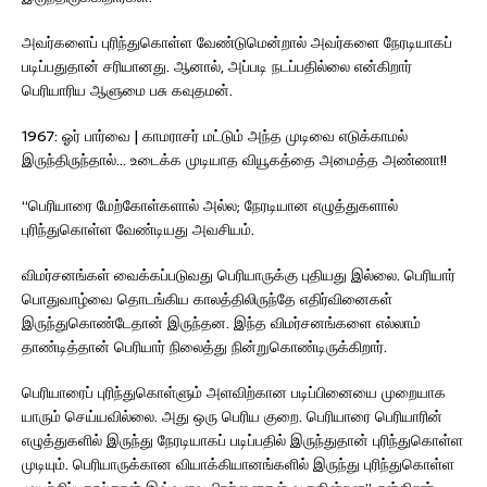
அவர்களைப் புரிந்துகொள்ள வேண்டுமென்றால் அவர்களை நேரடியாகப்
படிப்பதுதான் சரியானது. ஆனால், அப்படி நடப்பதில்லை என்கிறார்
பெரியாரிய ஆளுமை பசு கவுதமன்.
1967: ஓர் பார்வை | காமராசர் மட்டும் அந்த முடிவை எடுக்காமல்
இருந்திருந்தால்… உடைக்க முடியாத வியூகத்தை அமைத்த அண்ணா!!
“பெரியாரை மேற்கோள்களால் அல்ல; நேரடியான எழுத்துகளால்
புரிந்துகொள்ள வேண்டியது அவசியம்.
விமர்சனங்கள் வைக்கப்படுவது பெரியாருக்கு புதியது இல்லை. பெரியார்
பொதுவாழ்வை தொடங்கிய காலத்திலிருந்தே எதிர்வினைகள்
இருந்துகொண்டேதான் இருந்தன. இந்த விமர்சனங்களை எல்லாம்
தாண்டித்தான் பெரியார் நிலைத்து நின்றுகொண்டிருக்கிறார்.
பெரியாரைப் புரிந்துகொள்ளும் அளவிற்கான படிப்பினையை முறையாக
யாரும் செய்யவில்லை. அது ஒரு பெரிய குறை. பெரியாரை பெரியாரின்
எழுத்துகளில் இருந்து நேரடியாகப் படிப்பதில் இருந்துதான் புரிந்துகொள்ள
முடியும். பெரியாருக்கான வியாக்கியானங்களில் இருந்து புரிந்துகொள்ள