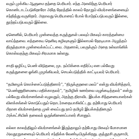
வரும் முக்கிய ஆளுமை தந்தை பெரியார். எந்த அளவிற்கு பெரியார்
கொண்டாடப்படுகிறாரோ அதே நேரத்தில் காலம் தோறும் விமர்சனங்களையும்
சந்தித்து வருகிறார். அதாவது பெரியாரைப் போல் போற்றப்படுபவரும் இல்லை,
தூற்றப்படுபவரும் இல்லை.
ஏனெனில், பெரியார் முன்வைத்த கருத்துகள் பலவும் மிகவும் காரத்தன்மை
வாய்ந்தவை. எத்தகைய நெளிவு சுழிவுகளும் இல்லாமல் நேரடியாக அழுத்தம்
திருத்தமாக முன்வைக்கப்பட்டவை. அதனால், பலருக்கும் அதை உள்வாங்கிக்
கொள்வதற்கு மிகவும் சிரமமாக உள்ளது.
சாதி ஒழிப்பு, பெண் விடுதலை, மூட நம்பிக்கை எதிர்ப்பு என பல்வேறு
கருத்துகளை ஓங்கி முழங்கியவர், செயல்படுத்திக் காட்டியவர் பெரியார்.
“தமிழைக் கொச்சைப்படுத்தினார்”, “திருக்குறளை மலம்” என்று விமர்சித்தார்,
“பெண்ணுரிமையை மதிக்காதவர்”, “தமிழின் உணர்வை மழுங்கடித்தவர்” என்று
பல்வேறு விமர்சனங்கள் எழுவதும், அதற்கு திராவிட இயக்க சிந்தனையாளர்கள்
விளக்கங்கள் கொடுப்பதும் தொடர்கதையாகிவிட்டது. தற்போது பெரியார்
மீதான விமர்சனத்தை முன் வைப்பது நாம் தமிழர் இயக்கத்தினரும்
அக்கட்சியின் தலைவர் ஒருங்கிணைப்பாளர் சீமானும்.
எல்லா காலத்திலும் விமர்சனங்கள் இருந்தாலும் தற்போது மிகவும் மோசமான
அவதூறுகளையும் பெரியார் சந்திக்க வேண்டியிருக்கிறது. குத்தூசி குருசாமி,