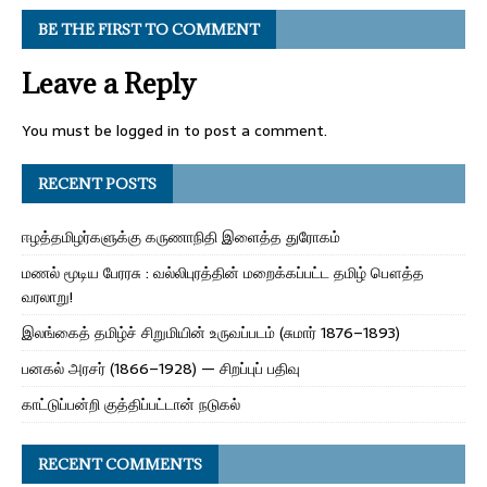
BE THE FIRST TO COMMENT
Leave a Reply
You must be
logged in
to post a comment.
RECENT POSTS
ஈழத்தமிழர்களுக்கு கருணாநிதி இளைத்த துரோகம்
மணல் மூடிய பேரரசு : வல்லிபுரத்தின் மறைக்கப்பட்ட தமிழ் பௌத்த
வரலாறு!
இலங்கைத் தமிழ்ச் சிறுமியின் உருவப்படம் (சுமார் 1876–1893)
பனகல் அரசர் (1866–1928) — சிறப்புப் பதிவு
காட்டுப்பன்றி குத்திப்பட்டான் நடுகல்
RECENT COMMENTS