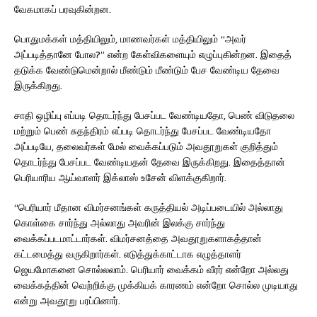
வேகமாகப் பரவுகின்றன.
பொதுமக்கள் மத்தியிலும், மாணவர்கள் மத்தியிலும் “அவர்
அப்படித்தானே போல?” என்ற கேள்விகளையும் எழுப்புகின்றன. இதைத்
தடுக்க வேண்டுமென்றால் மீண்டும் மீண்டும் பேச வேண்டிய தேவை
இருக்கிறது.
சாதி ஒழிப்பு எப்படி தொடர்ந்து பேசப்பட வேண்டியதோ, பெண் விடுதலை
மற்றும் பெண் சுதந்திரம் எப்படி தொடர்ந்து பேசப்பட வேண்டியதோ
அப்படியே, தலைவர்கள் மேல் வைக்கப்படும் அவதூறுகள் குறித்தும்
தொடர்ந்து பேசப்பட வேண்டியதன் தேவை இருக்கிறது. இதைத்தான்
பெரியாரிய ஆய்வாளர் இக்லாஸ் உசேன் விளக்குகிறார்.
“பெரியார் மீதான விமர்சனங்கள் கருத்தியல் அடிப்படையில் அல்லாது
கொள்கை சார்ந்து அல்லாது அவரின் இலக்கு சார்ந்து
வைக்கப்படமாட்டார்கள். விமர்சனத்தை அவதூறுகளாகத்தான்
கட்டமைத்து வருகிறார்கள். எடுத்துக்காட்டாக எழுத்தாளர்
ஜெயமோகனை சொல்லலாம். பெரியார் வைக்கம் வீரர் என்றோ அல்லது
வைக்கத்தின் வெற்றிக்கு முக்கியக் காரணம் என்றோ சொல்ல முடியாது
என்று அவதூறு பரப்பினார்.