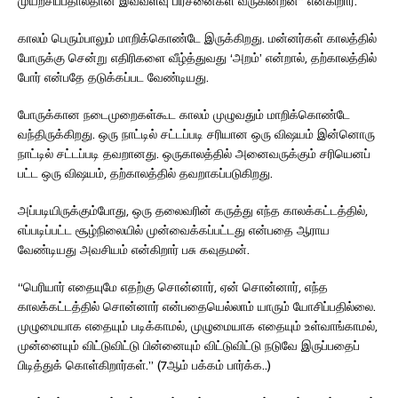
முயற்சிப்பதால்தான் இவ்வளவு பிரச்னைகள் வருகின்றன” என்கிறார்.
காலம் பெரும்பாலும் மாறிக்கொண்டே இருக்கிறது. மன்னர்கள் காலத்தில்
போருக்கு சென்று எதிரிகளை வீழ்த்துவது ‘அறம்’ என்றால், தற்காலத்தில்
போர் என்பதே தடுக்கப்பட வேண்டியது.
போருக்கான நடைமுறைகள்கூட காலம் முழுவதும் மாறிக்கொண்டே
வந்திருக்கிறது. ஒரு நாட்டில் சட்டப்படி சரியான ஒரு விஷயம் இன்னொரு
நாட்டில் சட்டப்படி தவறானது. ஒருகாலத்தில் அனைவருக்கும் சரியெனப்
பட்ட ஒரு விஷயம், தற்காலத்தில் தவறாகப்படுகிறது.
அப்படியிருக்கும்போது, ஒரு தலைவரின் கருத்து எந்த காலக்கட்டத்தில்,
எப்படிப்பட்ட சூழ்நிலையில் முன்வைக்கப்பட்டது என்பதை ஆராய
வேண்டியது அவசியம் என்கிறார் பசு கவுதமன்.
“பெரியார் எதையுமே எதற்கு சொன்னார், ஏன் சொன்னார், எந்த
காலக்கட்டத்தில் சொன்னார் என்பதையெல்லாம் யாரும் யோசிப்பதில்லை.
முழுமையாக எதையும் படிக்காமல், முழுமையாக எதையும் உள்வாங்காமல்,
முன்னையும் விட்டுவிட்டு பின்னையும் விட்டுவிட்டு நடுவே இருப்பதைப்
பிடித்துக் கொள்கிறார்கள்.” (7ஆம் பக்கம் பார்க்க..)