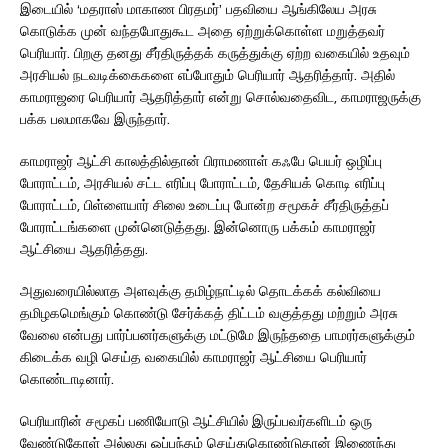
இடையில் ‘மதராஸ் மாகாண பிரதமர்’ பதவியை ஆங்கிலேய அரசு
கொடுக்க முன் வந்தபோதுகூட அதை ஏற்றுக்கொள்ள மறுத்தவர்
பெரியார். பிறகு தனது சீர்திருத்தக் கருத்துக்கு ஏற்ற வகையில் உதவும்
அரசியல் நடவடிக்கைகளை எப்போதும் பெரியார் ஆதரித்தார். அதில்
காமராஜரை பெரியார் ஆதரித்தார் என்று சொல்வதைவிட, காமராஜருக்கு
பக்க பலமாகவே இருந்தார்.
காமராஜர் ஆட்சி காலத்தில்தான் பிராமணாள் கஃபே பெயர் ஒழிப்பு
போராட்டம், அரசியல் சட்ட எரிப்பு போராட்டம், தேசியக் கொடி எரிப்பு
போராட்டம், பிள்ளையார் சிலை உடைப்பு போன்ற சமூகச் சீர்திருத்தப்
போராட்டங்களை முன்னெடுத்தது. இன்னொரு பக்கம் காமராஜர்
ஆட்சியை ஆதரித்தது.
அதுவரையில்லாத அளவுக்கு தமிழ்நாட்டில் தொடக்கக் கல்வியை
தமிழகமெங்கும் கொண்டு சேர்க்கத் திட்டம் வகுத்தது மற்றும் அரசு
வேலை என்பது பார்ப்பனர்களுக்கு மட்டுமே இருந்ததை பாமரர்களுக்கும்
கிடைக்க வழி செய்த வகையில் காமராஜர் ஆட்சியை பெரியார்
கொண்டாடினார்.
பெரியாரின் சமூகப் பணியோடு ஆட்சியில் இருப்பவர்களிடம் ஒரு
வேண்டுகோள் அல்லது ஒப்பந்தம் செய்துகொண்டுதான் இணைந்து