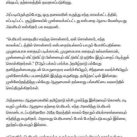
விஷயம், தற்காலத்தில் தவறாகப்படுகிறது.
அப்படியிருக்கும்போது, ஒரு தலைவரின் கருத்து எந்த காலக்கட்டத்தில்,
எப்படிப்பட்ட சூழ்நிலையில் முன்வைக்கப்பட்டது என்பதை ஆராய வேண்டியது
அவசியம் என்கிறார் பசு கவுதமன்.
“பெரியார் எதையுமே எதற்கு சொன்னார், ஏன் சொன்னார், எந்த
காலக்கட்டத்தில் சொன்னார் என்பதையெல்லாம் யாரும் யோசிப்பதில்லை.
முழுமையாக எதையும் படிக்காமல், முழுமையாக எதையும் உள்வாங்காமல்,
முன்னையும் விட்டுவிட்டு பின்னையும் விட்டுவிட்டு நடுவே இருப்பதைப் பிடித்துக்
கொள்கிறார்கள்.” (7ஆம் பக்கம் பார்க்க..)தமிழ்நாடு பல்வேறு
தனித்தன்மைகளுடன் பொருளாதார வளர்ச்சியிலும், சிந்தனை வளர்ச்சியிலும்
முன்னோக்கிய பயணத்தில் இருந்து வருகிறது. தமிழ்நாட்டின் இன்றைய
முன்னேற்றத்திற்கு பல்வேறு ஆளுமைகள் தங்களது பங்களிப்பை வரலாற்றில்
செய்திருக்கிறார்கள்.
அத்தகைய ஆளுமைகளில் தமிழ்நாடு உச்சி முகர்ந்து இன்றளவும் கொண்டாடி
வரும் முக்கிய ஆளுமை தந்தை பெரியார். எந்த அளவிற்கு பெரியார்
கொண்டாடப்படுகிறாரோ அதே நேரத்தில் காலம் தோறும் விமர்சனங்களையும்
சந்தித்து வருகிறார். அதாவது பெரியாரைப் போல் போற்றப்படுபவரும் இல்லை,
தூற்றப்படுபவரும் இல்லை.
ஏனெனில், பெரியார் முன்வைத்த கருத்துகள் பலவும் மிகவும் காரத்தன்மை