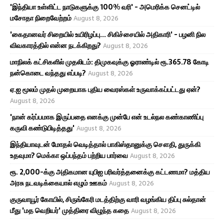
'இந்தியா உள்ளிட்ட நாடுகளுக்கு 100% வரி' - அமெரிக்க செனட்டில்
மசோதா நிறைவேற்றம்
August 8, 2026
'கைதானவர் சிறையில் உயிரிழப்பு... சிகிச்சையில் அதிகாரி' - பழனி நில
விவகாரத்தில் என்ன நடக்கிறது?
August 8, 2026
மாநிலக் கட்சிகளில் முதலிடம்: திமுகவுக்கு ஓராண்டில் ரூ.365.78 கோடி
நன்கொடை வந்தது எப்படி?
August 8, 2026
ஏ.ஐ மூலம் முதல் முறையாக புதிய வைரஸ்கள் உருவாக்கப்பட்டது ஏன்?
August 8, 2026
'நான் கர்ப்பமாக இருப்பதை எனக்கு முன்பே என் உடல்நல கண்காணிப்பு
கருவி கண்டுபிடித்தது'
August 8, 2026
இந்தியாவுடன் மோதல் வெடித்தால் பாகிஸ்தானுக்கு சௌதி, துருக்கி
உதவுமா? மெக்கா ஒப்பந்தம் பற்றிய பார்வை
August 8, 2026
ரூ. 2,000-க்கு அதிகமான யுபிஐ பரிவர்த்தனைக்கு கட்டணமா? மத்திய
அரசு நடவடிக்கையால் எழும் ஊகம்
August 8, 2026
குருவாயூர் கோயில், சிருங்கேரி மடத்திற்கு வாரி வழங்கிய திப்பு சுல்தான்
மீது 'மத வெறியர்' முத்திரை விழுந்த கதை
August 8, 2026