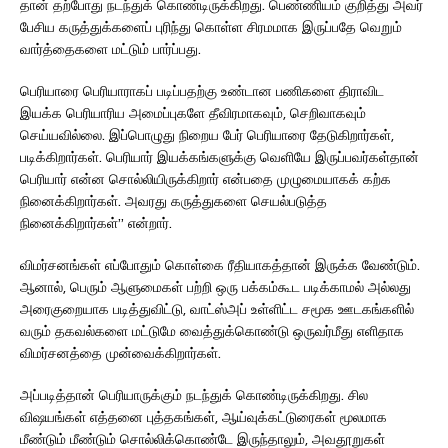
தான் தற்போது நடந்துக் கொண்டிருக்கிறது. பெண்ணியம் குறித்து அவர்
பேசிய கருத்துக்களைப் புரிந்து கொள்ள சிரமமாக இருப்பதே வெறும்
வார்த்தைகளை மட்டும் பார்ப்பது.
பெரியாரை பெரியாராகப் படிப்பதற்கு உண்டான பணிகளை திராவிட
இயக்க பெரியாரிய அமைப்புகளே தீவிரமாகவும், செறிவாகவும்
செய்யவில்லை. இப்பொழுது நிறைய பேர் பெரியாரை தேடுகிறார்கள்,
படிக்கிறார்கள். பெரியார் இயக்கங்களுக்கு வெளியே இருப்பவர்கள்தான்
பெரியார் என்ன சொல்லியிருக்கிறார் என்பதை முழுமையாகக் கற்க
நினைக்கிறார்கள். அவரது கருத்துகளை செயல்படுத்த
நினைக்கிறார்கள்” என்றார்.
விமர்சனங்கள் எப்போதும் கொள்கை ரீதியாகத்தான் இருக்க வேண்டும்.
ஆனால், பெரும் ஆளுமைகள் பற்றி ஒரு பக்கம்கூட படிக்காமல் அல்லது
அரைகுறையாக படித்துவிட்டு, வாட்ஸ்அப் உள்ளிட்ட சமூக ஊடகங்களில்
வரும் தகவல்களை மட்டுமே வைத்துக்கொண்டு ஒருவர்மீது எளிதாக
விமர்சனத்தை முன்வைக்கிறார்கள்.
அப்படித்தான் பெரியாருக்கும் நடந்துக் கொண்டிருக்கிறது. சில
விஷயங்கள் எத்தனை புத்தகங்கள், ஆய்வுக்கட்டுரைகள் மூலமாக
மீண்டும் மீண்டும் சொல்லிக்கொண்டே இருந்தாலும், அவதூறுகள்