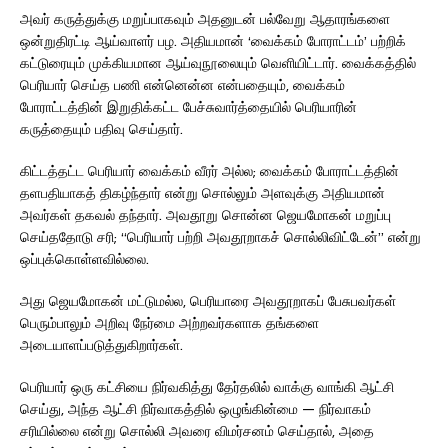
அவர் கருத்துக்கு மறுப்பாகவும் அதனுடன் பல்வேறு ஆதாரங்களை
ஒன்றுதிரட்டி ஆய்வாளர் பழ. அதியமான் ‘வைக்கம் போராட்டம்’ பற்றிக்
கட்டுரையும் முக்கியமான ஆய்வுநூலையும் வெளியிட்டார். வைக்கத்தில்
பெரியார் செய்த பணி என்னென்ன என்பதையும், வைக்கம்
போராட்டத்தின் இறுதிக்கட்ட பேச்சுவார்த்தையில் பெரியாரின்
கருத்தையும் பதிவு செய்தார்.
கிட்டத்தட்ட பெரியார் வைக்கம் வீரர் அல்ல; வைக்கம் போராட்டத்தின்
தளபதியாகத் திகழ்ந்தார் என்று சொல்லும் அளவுக்கு அதியமான்
அவர்கள் தகவல் தந்தார். அவதூறு சொன்ன ஜெயமோகன் மறுப்பு
செய்ததோடு சரி; “பெரியார் பற்றி அவதூறாகச் சொல்லிவிட்டேன்” என்று
ஒப்புக்கொள்ளவில்லை.
அது ஜெயமோகன் மட்டுமல்ல, பெரியாரை அவதூறாகப் பேசுபவர்கள்
பெரும்பாலும் அறிவு நேர்மை அற்றவர்களாக தங்களை
அடையாளப்படுத்துகிறார்கள்.
பெரியார் ஒரு கட்சியை நிர்வகித்து தேர்தலில் வாக்கு வாங்கி ஆட்சி
செய்து, அந்த ஆட்சி நிர்வாகத்தில் ஒழுங்கின்மை — நிர்வாகம்
சரியில்லை என்று சொல்லி அவரை விமர்சனம் செய்தால், அதை