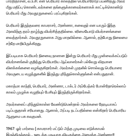
பாரதிதாசன், வ.உ.சி. என பெரியார் காலத்தில் பெரியாரோடு பயணித்து அவர்
மீது மதிப்பு கொண்டவர்களை தங்களுக்கானவர்களாகக் காட்டிக்கொண்டு
பெரியார் மீது அவதூறுகளைப் பரப்புகிறார்கள்.
பெரியார் இருந்தவரை காமராசர், அண்ணா, கலைஞர் என யாரும் இந்த
அளவிற்கு தரம் தாழ்ந்து விமர்சித்ததில்லை. உரிமையோடு விமர்சனங்களை
வைத்தார்கள். அவதூறுகளாக அது மாறவில்லை. ஆனால், தற்போது நிலைமை
சற்றே மாறியிருக்கிறது.
இப்படியாக பெரியார் நினைவு நாளான இன்று பெரியார் மீது முன்வைக்கப்படும்
விமர்சனங்கள் குறித்து பெரியாரிய ஆய்வாளர்கள் பல்வேறு விதமான
விளக்கங்களை வழங்குகிறார்கள். அவர்கள் முதலில் சொல்வது பெரியாரை
அவருடைய எழுத்துகளில் இருந்து புரிந்துகொள்ளுங்கள் என்பதுதான்.
மகாத்மா காந்தி, பெரியார், அண்ணா, டாக்டர் அம்பேத்கர் போன்றோரெல்லாம்
காலம் முழுக்க எழுதியும் பேசியும் இருந்திருக்கிறார்கள்.
அவர்களைப் புரிந்துகொள்ள வேண்டுமென்றால் அவர்களை நேரடியாகப்
படிப்பதுதான் சரியானது. ஆனால், அப்படி நடப்பதில்லை என்கிறார் பெரியாரிய
ஆளுமை பசு கவுதமன்.
1967: ஓர் பார்வை | காமராசர் மட்டும் அந்த முடிவை எடுக்காமல்
இருந்திருந்தால்… உடைக்க முடியாத வியூகத்தை அமைத்த அண்ணா!!