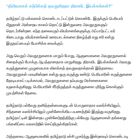
“தீவிரமாகக் கற்பிக்கத் தவறுகிறதா திராவிட இயக்கங்கள்?”
தமிழ்நாட்டு மக்களால் கொண்டாடப்பட்டுக் கொண்டே இருக்கும் பெரியார்
மீதுதான் அன்றைய காலம் தொட்டு இன்றுவரை அவதூறுகளும்
தொடர்கின்றன. எந்த தலைவரும் விமர்சனங்களுக்கு அப்பாற்பட்டவர்
கிடையாது. விமர்சனங்கள் உரையாடல்களை நிகழ்த்தி எது சரி என்று
இருதரப்பையும் யோசிக்க வைக்கும்.
அது வெறும் அவதூறுகளாக மாறும் போது, ஆளுமைகளை அவதூறுகளால்
சிதைக்கும் போக்கு ஆபத்தானதாக மாறுகிறது. திராவிட இயக்கங்கள் அவரது
கருத்துகளை முழுமையாக விளக்கத் தவறுவதால்தான் இத்தகைய
அவதூறுகள் பரவுகின்றன என்று ஒரு கருத்து உண்டு. பெரியாரின் கருத்துகளை
நேரடியாகப் படிக்காமல், அவதூறுகளை நம்புவது பிரச்னைகளை
உருவாக்குகிறது. பெரியாரின் சீர்திருத்தக் கருத்துகளை புரிந்து கொள்ளும்
முயற்சிகள் தேவை.
தமிழ்நாடு பல்வேறு தனித்தன்மைகளுடன் பொருளாதார வளர்ச்சியிலும்,
சிந்தனை வளர்ச்சியிலும் முன்னோக்கிய பயணத்தில் இருந்து வருகிறது.
தமிழ்நாட்டின் இன்றைய முன்னேற்றத்திற்கு பல்வேறு ஆளுமைகள் தங்களது
பங்களிப்பை வரலாற்றில் செய்திருக்கிறார்கள்.
அத்தகைய ஆளுமைகளில் தமிழ்நாடு உச்சி முகர்ந்து இன்றளவும் கொண்டாடி