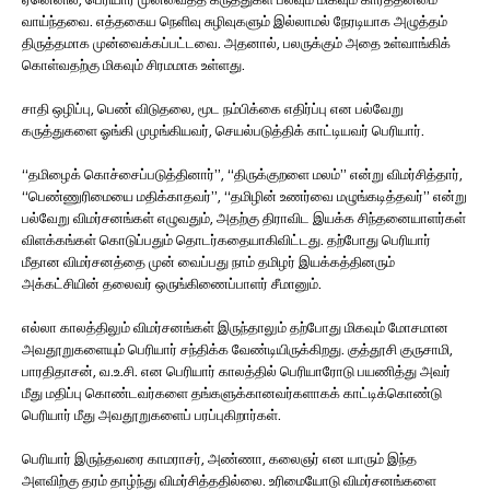
வாய்ந்தவை. எத்தகைய நெளிவு சுழிவுகளும் இல்லாமல் நேரடியாக அழுத்தம்
திருத்தமாக முன்வைக்கப்பட்டவை. அதனால், பலருக்கும் அதை உள்வாங்கிக்
கொள்வதற்கு மிகவும் சிரமமாக உள்ளது.
சாதி ஒழிப்பு, பெண் விடுதலை, மூட நம்பிக்கை எதிர்ப்பு என பல்வேறு
கருத்துகளை ஓங்கி முழங்கியவர், செயல்படுத்திக் காட்டியவர் பெரியார்.
“தமிழைக் கொச்சைப்படுத்தினார்”, “திருக்குறளை மலம்” என்று விமர்சித்தார்,
“பெண்ணுரிமையை மதிக்காதவர்”, “தமிழின் உணர்வை மழுங்கடித்தவர்” என்று
பல்வேறு விமர்சனங்கள் எழுவதும், அதற்கு திராவிட இயக்க சிந்தனையாளர்கள்
விளக்கங்கள் கொடுப்பதும் தொடர்கதையாகிவிட்டது. தற்போது பெரியார்
மீதான விமர்சனத்தை முன் வைப்பது நாம் தமிழர் இயக்கத்தினரும்
அக்கட்சியின் தலைவர் ஒருங்கிணைப்பாளர் சீமானும்.
எல்லா காலத்திலும் விமர்சனங்கள் இருந்தாலும் தற்போது மிகவும் மோசமான
அவதூறுகளையும் பெரியார் சந்திக்க வேண்டியிருக்கிறது. குத்தூசி குருசாமி,
பாரதிதாசன், வ.உ.சி. என பெரியார் காலத்தில் பெரியாரோடு பயணித்து அவர்
மீது மதிப்பு கொண்டவர்களை தங்களுக்கானவர்களாகக் காட்டிக்கொண்டு
பெரியார் மீது அவதூறுகளைப் பரப்புகிறார்கள்.
பெரியார் இருந்தவரை காமராசர், அண்ணா, கலைஞர் என யாரும் இந்த
அளவிற்கு தரம் தாழ்ந்து விமர்சித்ததில்லை. உரிமையோடு விமர்சனங்களை