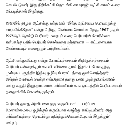
செயல்படுவார். இது நீதிக்கட்சி தொடங்கி காமராஜர் ஆட்சி காலம் வரை
அப்படித்தான் இருந்தது.
1967இல் திமுக ஆட்சிக்கு வந்த பின் “இந்த ஆட்சியை பெரியாருக்கு
சமர்ப்பிக்கிறேன்” என்று அறிஞர் அண்ணா சொன்ன பிறகு, 1967 முதல்
1973ஆம் ஆண்டு பெரியார் மறையும் வரை பெரியாரின் கோரிக்கை
என்பதற்கு பதில் பெரியார் சொல்வதை உத்தரவாக — கட்டளையாக
அண்ணாவும் கலைஞரும் மாற்றினார்கள்.
ஆட்சி வந்துவிட்டது என்று போராட்டத்தையும் சீர்திருத்தத்தையும்
பெரியார் என்றைக்கும் கைவிடவில்லை. தான் இறக்கப் போவதற்கு
முன்புகூட சூத்திர இழிவு ஒழிப்பு போராட்டத்தை முன்னெடுத்தார்.
தேர்தல் அரசியல் வெற்றி என்பதோடு தனது பணி முடிந்துபோய்விடும்
என்று கருதி இருந்தாரானால், பார்ப்பனியம் கால ஓட்டத்தில் பெரியாரையும்
தனதாக்கிக் கொண்டிருக்கும்.
பெரியார் தனது அரசியலை ஒரு ‘கருவியாக’ — பார்ப்பன
மேலாண்மையை ஒழிக்கும் கருவியாக வாழ்ந்து காட்டியுள்ளார். அது
பார்ப்பனியத்தை தொடர்ந்து எதிர்த்துக்கொண்டேதான் இருக்கும்”
என்றார்.