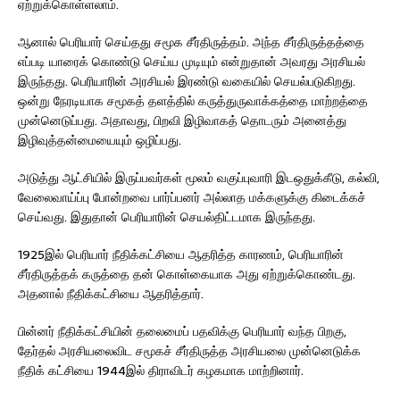
ஏற்றுக்கொள்ளலாம்.
ஆனால் பெரியார் செய்தது சமூக சீர்திருத்தம். அந்த சீர்திருத்தத்தை
எப்படி யாரைக் கொண்டு செய்ய முடியும் என்றுதான் அவரது அரசியல்
இருந்தது. பெரியாரின் அரசியல் இரண்டு வகையில் செயல்படுகிறது.
ஒன்று நேரடியாக சமூகத் தளத்தில் கருத்துருவாக்கத்தை மாற்றத்தை
முன்னெடுப்பது. அதாவது, பிறவி இழிவாகத் தொடரும் அனைத்து
இழிவுத்தன்மையையும் ஒழிப்பது.
அடுத்து ஆட்சியில் இருப்பவர்கள் மூலம் வகுப்புவாரி இடஒதுக்கீடு, கல்வி,
வேலைவாய்ப்பு போன்றவை பார்ப்பனர் அல்லாத மக்களுக்கு கிடைக்கச்
செய்வது. இதுதான் பெரியாரின் செயல்திட்டமாக இருந்தது.
1925இல் பெரியார் நீதிக்கட்சியை ஆதரித்த காரணம், பெரியாரின்
சீர்திருத்தக் கருத்தை தன் கொள்கையாக அது ஏற்றுக்கொண்டது.
அதனால் நீதிக்கட்சியை ஆதரித்தார்.
பின்னர் நீதிக்கட்சியின் தலைமைப் பதவிக்கு பெரியார் வந்த பிறகு,
தேர்தல் அரசியலைவிட சமூகச் சீர்திருத்த அரசியலை முன்னெடுக்க
நீதிக் கட்சியை 1944இல் திராவிடர் கழகமாக மாற்றினார்.