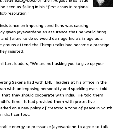
is
News Background
of the 1 August 1985 issue
e seen as failing in his “first essay in regional
ict-resolution.”
r insistence on imposing conditions was causing
dy given Jayewardene an assurance that he would bring
e and failure to do so would damage India’s image as a
ant groups attend the Thimpu talks had become a prestige
hey insisted.
litant leaders, “We are not asking you to give up your
eeting Saxena had with ENLF leaders at his office in the
an with an imposing personality and sparkling eyes, told
e that they should cooperate with India. He told them
ndhi’s time. It had provided them with protective
rked on a new policy of creating a zone of peace in South
in that context.
rable energy to pressurize Jayewardene to agree to talk