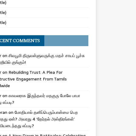
tle)
tle)
tle)
CENT COMMENTS
r
on
சிவபூமி திருவள்ளுவருக்கு மதச் சாயப் பூச்சு
றியில் குங்கும்!
r
on
Rebuilding Trust: A Plea For
tructive Engagement From Tamils
dwide
r
on
காவலராக இருந்தவர் மதகுரு போலே பாபா
எப்படி?
eran
on
மோதியால் தனிப்பெரும்பான்மை பெற
ாதது ஏன்? அவரது 4 ‘தேர்தல் அஸ்திரங்கள்’
ியடைந்தது எப்படி?
r
on
A New Dawn in Batticaloa: Celebrating