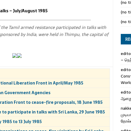
(no ti
lks – July/August 1985
(no ti
(no ti
 the Tamil armed resistance participated in talks with
sponsored by India, were held in Thimpu, the capital of
RE
edito
– நெற்
edito
Cons
Worl
ational Liberation Front in April/May 1985
edito
ian Government Agencies
ஆனது 
ration Front to cease-fire proposals, 18 June 1985
nakk
to participate in talks with Sri Lanka, 29 June 1985
முடிய
தோல்வ
y 1985 to 13 July 1985
edito