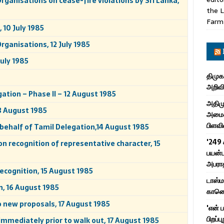
rganisations on cease-fire violations by Sri Lanka,
the L
Farm
 10 July 1985
rganisations, 12 July 1985
July 1985
திமுக
அறிவி
tion – Phase II – 12 August 1985
அதிமு
3 August 1985
அமைச்
பிளவி
ehalf of Tamil Delegation,14 August 1985
'249 
n recognition of representative character, 15
பயன்ப
அபரா
ecognition, 15 August 1985
டாஸ்
n, 16 August 1985
காணொள
o new proposals, 17 August 1985
'என் 
பிறப்ப
mmediately prior to walk out, 17 August 1985