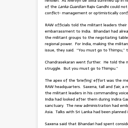
renown. As Mervyn de Silva summed up in h
of the
Lanka Guardian
Rajiv Gandhi could not b
conflict- management or optimistically confl
RAW officials told the militant leaders thei
embarrassment to India. Bhandari had alrea
the militant groups to the negotiating tabl
regional power. For India, making the milit
issue, they said. “You must go to Thimpu,” t
Chandrasekaran went further. He told the mi
struggle. But you must go to Thimpu.”
The apex of the ‘briefing’ effort was the m
RAW headquarters. Saxena, tall and fair, a m
the militant leaders in his commanding voic
India had looked after them during Indira Ga
sanctuary. The new administration had emba
Asia. Talks with Sri Lanka had been planned 
Saxena said that Bhandari had spent conside