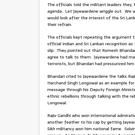
The officials told the militant leaders they
agenda. Let Jayewardene wriggle out. We wil
would look after the interest of the Sri Lan
their refrain.
The officials kept repeating the argument t
official Indian and Sri Lankan recognition a
slip. They pointed out that Romesh Bhandar
agree to talk to them. Jayewardene had mai
terrorists, but Bhandari had pressurized him 
Bhandari cited to Jayewardene the talks Raj
Harchand Singh Longowal as an example for 
message through his Deputy Foreign Ministe
ethnic rebellions through talking with the 
Longowal.
Rajiv Gandhi who won international admirati
another feather to his cap by getting Jayewa
Sikh militancy won him national fame. Solvin