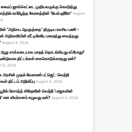
லைஃப் ஜாக்கெட்டை முதியவருக்கு கொடுத்து
த்தில் உயிரிழந்த கேரளத்தின் 'ரியல் ஹீரோ'
August
26
ரின் 'அதிசய ஆயுதத்தை' திருடிய ரகசிய பணி -
ன் அதிகாரியின் வீட்டிலேயே மறைத்து வைத்தது
?
August 6, 2026
 ஆறு சாக்கடையாக மாறத் தொடங்கியது எப்போது?
ண்டுகால திட்டங்கள் கைகொடுக்காதது ஏன்?
t 6, 2026
அரசின் முதல் வேளாண் பட்ஜெட்: வெற்றி
கள் திட்டம் அறிவிப்பு
August 6, 2026
ிபூரில் பிரசாந்த் கிஷோரின் வெற்றி 'பாஜகவின்
ி' என விமர்சனம் எழுவது ஏன்?
August 6, 2026