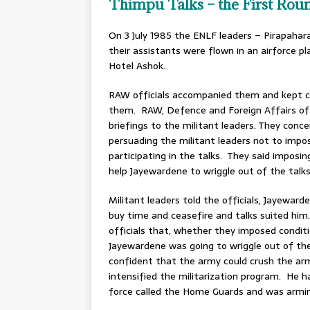
Thimpu Talks – the First Rou
On 3 July 1985 the ENLF leaders – Pirapah
their assistants were flown in an airforce 
Hotel Ashok.
RAW officials accompanied them and kept co
them. RAW, Defence and Foreign Affairs off
briefings to the militant leaders. They conc
persuading the militant leaders not to impo
participating in the talks. They said imposi
help Jayewardene to wriggle out of the talks
Militant leaders told the officials, Jayeward
buy time and ceasefire and talks suited him
officials that, whether they imposed conditi
Jayewardene was going to wriggle out of th
confident that the army could crush the ar
intensified the militarization program. He h
force called the Home Guards and was arming