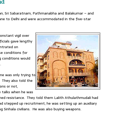
nd
aran, Sri Sabaratnam, Pathmanabha and Balakumar – and
plane to Delhi and were accommodated in the five-star
nstant vigil over
icials gave lengthy
entrated on
se conditions for
ng conditions would
.
ene was only trying to
. They also told the
ons or not,
e talks when he was
med resistance. They told them Lalith Athulathmudali had
ad stepped up recruitment, he was setting up an auxiliary
 Sinhala civilians. He was also buying weapons.