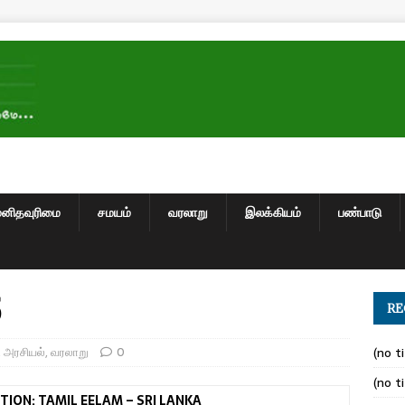
மனிதவுரிமை
சமயம்
வரலாறு
இலக்கியம்
பண்பாடு
5
RE
,
அரசியல்
,
வரலாறு
0
(no ti
(no ti
TION: TAMIL EELAM – SRI LANKA