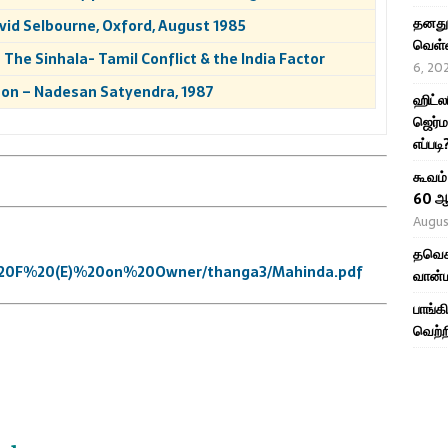
தனது 
vid Selbourne, Oxford, August 1985
வெள்ள
he Sinhala- Tamil Conflict & the India Factor
6, 20
son – Nadesan Satyendra, 1987
ஹிட்ல
ஜெர்ம
எப்படி
கூவம்
60 ஆ
Augus
தவெக 
ld%20F%20(E)%20on%20Owner/thanga3/Mahinda.pdf
வான்ம
பாங்க
வெற்ற