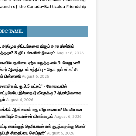
aunch of the Canada-Batticaloa Friendship
BBC TAMIL
, அதிமுக திட்டங்களை விஜய் அரசு மீண்டும்
த்ததா? 8 திட்டங்களின் நிலவரம்
August 6, 2026
கவில் பதவியை ஏற்க மறுத்த எஸ்.பி. வேலுமணி
சர் ஆனந்துடன் சந்திப்பு - தொடரும் உட்கட்சி
ன் பின்னணி
August 6, 2026
சலான்கள், ரூ.3.5 லட்சம்' - கோவையில்
ாட்டிலேயே இல்லாத டூ வீலருக்கு 7 ஆண்டுகளாக
தம்
August 6, 2026
மாக்கில் ஆன்லைன் மது விற்பனையா? வெளியான
ியும் அமைச்சர் விளக்கமும்
August 6, 2026
பாட்டி எனக்குத் தெரியாமல் என் குழந்தைக்கு பெண்
ுறுப்புச் சிதைப்பை செய்தார்'
August 6, 2026