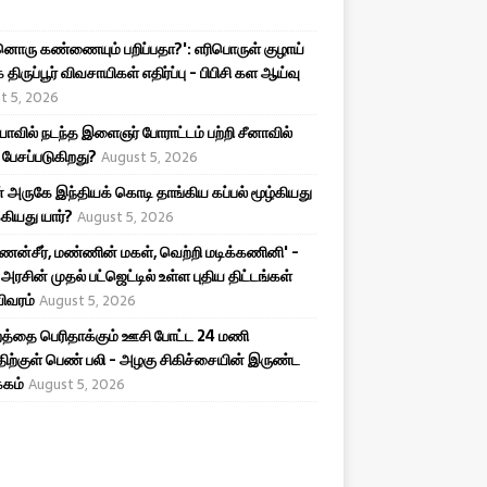
ொரு கண்ணையும் பறிப்பதா?': எரிபொருள் குழாய்
 திருப்பூர் விவசாயிகள் எதிர்ப்பு - பிபிசி கள ஆய்வு
t 5, 2026
யாவில் நடந்த இளைஞர் போராட்டம் பற்றி சீனாவில்
பேசப்படுகிறது?
August 5, 2026
 அருகே இந்தியக் கொடி தாங்கிய கப்பல் மூழ்கியது
்கியது யார்?
August 5, 2026
ன்சீர், மண்ணின் மகள், வெற்றி மடிக்கணினி' -
அரசின் முதல் பட்ஜெட்டில் உள்ள புதிய திட்டங்கள்
விவரம்
August 5, 2026
ுறத்தை பெரிதாக்கும் ஊசி போட்ட 24 மணி
திற்குள் பெண் பலி - அழகு சிகிச்சையின் இருண்ட
்கம்
August 5, 2026