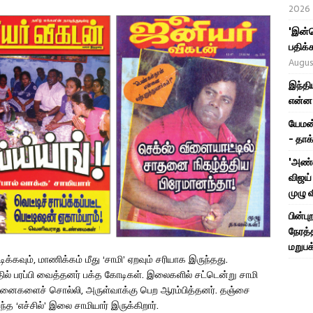
2026
'இன்ன
பதிக்க
Augus
இந்தி
என்ன 
யேமன்
- தாக
'அண்ண
விஜய் 
முழு 
பின்ப
நேரத்
மறுபக
க்கவும், மாணிக்கம் மீது ‘சாமி’ ஏறவும் சரியாக இருந்தது.
 பரப்பி வைத்தனர் பக்த கோடிகள். இலைகளில் சட்டென்று சாமி
 பிரச்னைகளைச் சொல்லி, அருள்வாக்கு பெற ஆரம்பித்தனர். தஞ்சை
ந்த ‘எச்சில்’ இலை சாமியார் இருக்கிறார்.