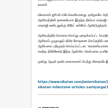
சுவாமி.
விவகாரம் ஜூ.வி-யில் வெளியானது. தமிழகமே அதிர்
ஆசிரமத்தின் தலைவியாக இருந்த திவ்யா மாதாஜி உ
மாதாஜி லண்டனுக்கு கிரேட் எஸ்கேப் ஆகியிருந்தார்.
ஆசிரமத்தில் கொலை செய்து புதைக்கப்பட்ட பொறி
ஆசிரமம் முழுவதும் தீவிர சோதனை செய்ததில் பணம்,
ஆகியவை பறிமுதல் செய்யப்பட்டன. ‘சுவாரஸ்யமான’
கலந்த த்ரில்லோடு இந்த ஆன்மிக அலம்பலை ஃபால
மூன்று ஆயுள் தண்டனைகளைப் பெற்று சிறையில் இ
https://www.vikatan.com/juniorvikatan/2
vikatan-milestone-articles-samiyargal.