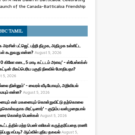
aunch of the Canada-Batticaloa Friendship
BBC TAMIL
அரசின் பட்ஜெட் பற்றி திமுக, அதிமுக உள்ளிட்ட
கள் கூறுவது என்ன?
August 5, 2026
0 கிலோ எடை, 5 மாடி கட்டடம் அளவு' - ஸ்பேஸ்எக்ஸ்
ெட்டின் மிகப்பெரிய பகுதி நிலவில் மோதியதா?
t 5, 2026
புல்லை தின்னும்' - வைரல் வீடியோவும், அறிவியல்
ையும் என்ன?
August 5, 2026
னையும் என் மகனையும் கொன்றுவிட்டு தற்கொலை
ுகொள்வதாக மிரட்டினார்' - குடும்ப வன்முறையால்
ை கொன்ற பெண்கள்
August 5, 2026
கூட்டத்தில் மற்ற பெண் எலிகள் கருத்தரிப்பதை ராணி
டுப்பது எப்படி? ஆய்வில் புதிய தகவல்
August 5,