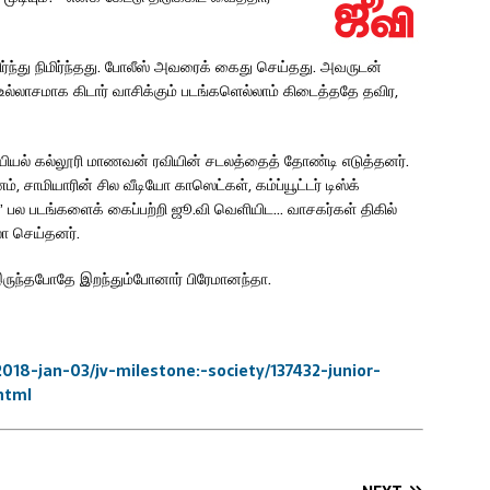
ந்து நிமிர்ந்தது. போலீஸ் அவரைக் கைது செய்தது. அவருடன்
ல்லாசமாக கிடார் வாசிக்கும் படங்களெல்லாம் கிடைத்ததே தவிர,
யியல் கல்லூரி மாணவன் ரவியின் சடலத்தைத் தோண்டி எடுத்தனர்.
 சாமியாரின் சில வீடியோ காஸெட்கள், கம்ப்யூட்டர் டிஸ்க்
 பல படங்களைக் கைப்பற்றி ஜூ.வி வெளியிட… வாசகர்கள் திகில்
ோ செய்தனர்.
ருந்தபோதே இறந்தும்போனார் பிரேமானந்தா.
018-jan-03/jv-milestone:-society/137432-junior-
html