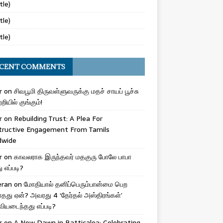
tle)
tle)
tle)
CENT COMMENTS
r
on
சிவபூமி திருவள்ளுவருக்கு மதச் சாயப் பூச்சு
றியில் குங்கும்!
r
on
Rebuilding Trust: A Plea For
tructive Engagement From Tamils
dwide
r
on
காவலராக இருந்தவர் மதகுரு போலே பாபா
எப்படி?
eran
on
மோதியால் தனிப்பெரும்பான்மை பெற
ாதது ஏன்? அவரது 4 ‘தேர்தல் அஸ்திரங்கள்’
ியடைந்தது எப்படி?
r
on
A New Dawn in Batticaloa: Celebrating