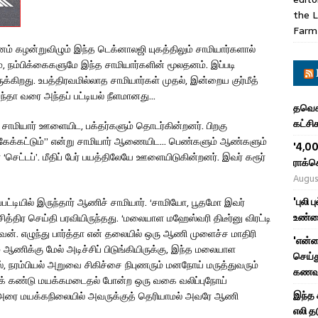
the L
Farm
ினம் கழன்றுவிழும் இந்த டெக்னாலஜி யுகத்திலும் சாமியார்களால்
ம், நம்பிக்கைகளுமே இந்த சாமியார்களின் மூலதனம். இப்படி
க்கிறது. உபத்திரவமில்லாத சாமியார்கள் முதல், இன்றைய குர்மீத்
னந்தா வரை அந்தப் பட்டியல் நீளமானது…
தவெக 
கட்சி
ரி சாமியார் ஊளையிட, பக்தர்களும் தொடர்கின்றனர். பிறகு
 கேக்கட்டும்’’ என்று சாமியார் ஆணையிட… பெண்களும் ஆண்களும்
'4,00
‘செட்டப்’. மீதிப் பேர் பயத்திலேயே ஊளையிடுகின்றனர். இவர் கரூர்
ராக்க
Augus
'புலி 
்பட்டியில் இருந்தார் ஆணிச் சாமியார். ‘சாமியோ, பூதமோ இவர்
உண்ம
த்திர செய்தி பரவியிருந்தது. ‘மலையாள மஹேஸ்வரி திடீர்னு விரட்டி
டுவேன். எழுந்து பார்த்தா என் தலையில் ஒரு ஆணி முளைச்ச மாதிரி
'என்
் ஆணிக்கு மேல் அடிச்சிப் பிடுங்கியிருக்கு, இந்த மலையாள
செய்த
ல், நரம்பியல் அறுவை சிகிச்சை நிபுணரும் மனநோய் மருத்துவரும்
கணவர
பைக் கண்டு மயக்கமடைதல் போன்ற ஒரு வகை வலிப்புநோய்
இந்த 
ு, அரை மயக்கநிலையில் அவருக்குத் தெரியாமல் அவரே ஆணி
எலி த