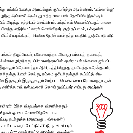
 ஏங்கிப் போகிற அளவுக்குக் குறிபார்த்து அடிக்கிறார், ‘பால்வாக்கு’
ல், இந்த அம்மணி அடிப்பது சுத்தமான பால். தேனியில் இருக்கும்
ல் அடித்து சத்தியம் செய்கிறார். பக்தர்கள் கொண்டுவரும் பாலை
பிளந்து எதிரில் உட்காரச் சொல்கிறார். குறி தப்பாமல், பக்தனின்
ீய்ச்சியடிக்கிறார். சிவனே நேரில் வரம் தந்த மாதிரி, குஷியோடு வீடு
பக்கம் திருப்பியவர், பிரேமானந்தா. அவரது பம்பைத் தலையும்,
் பேச்சாக இருந்தது. பிரேமானந்தாவின் ஆசிரம மர்மங்களை ஜூ.வி-
இருக்கும் பிரேமானந்தா ஆசிரமத்திலிருந்து தப்பிவந்த சுரேஷ்குமாரி,
க்கு போன் செய்து, நம்மை ஓரிடத்துக்குக் கூப்பிட்டு சில
 இருக்கும் இருபதுக்கும் மேற்பட்ட பெண்களை பிரேமானந்தா தன்
 எதிர்த்த ரவி என்பவரைக் கொன்றுவிட்டார்’ என்பது அவர்கள்
ென்றார். இந்த விஷயத்தை விசாரித்ததும்
ாஜா! நான் ஓபனா சொல்கிறேனே… பல
ப்படி நடந்துக்க (அதாவது… லீலைகள்!)
சாமி டாலரைப் போட்டுக்கிட்டு, நான் எப்படிப்
ுடியும்?’’ எனக் கேட்டு திடுக்கிட வைத்தார்