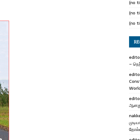
(no ti
(no ti
(no ti
RE
edito
– நெற்
edito
Cons
Worl
edito
ஆனது 
nakk
முடிய
தோல்வ
edito