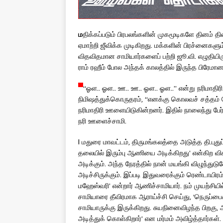
ம
திக்கப்படும் பிரபலங்களின் முகமூடிகளே தினம் த
ஏமாற்றி ஜீவிக்க முடிகிறது. மக்களின் பிரச்னைகளு
விதவிதமான சாமியார்களைப் பற்றி ஜூ.வி. எழுதியிரு
ராம் ரஹீம் போல அந்தக் காலத்தில் இருந்த பிரேமா
‘‘ஓள.. ஓள.. ஊ.. ஊ.. ஓள.. ஓள..’’ என்று நரிமாதி
நிமிஷத்துக்கொருதரம், ‘‘எனக்கு கொலவச் சத்தம்
நரிமாதிரி ஊளையிடுகின்றனர். இதில் நாலைந்து பேர் 
நரி ஊளைச்சாமி.
l மதுரை மாவட்டம், திருமங்கலத்தை அடுத்த தி.புதுப
தலையில் இரும்பு ஆணியை அடிக்கிறது’ என்கிற விசி
அடிக்கும். அந்த நேரத்தில் நான் மயங்கி விழுந்து
அடிச்சிருக்கும். இப்படி இதுவரைக்கும் ரெண்டாயிரம
மஹேஸ்வரி’ என்றார் ஆணிச்சாமியார். நம் முயற்சியி
சாமியாரை தீவிரமாக ஆராய்ச்சி செய்து, ‘நெருப்
சாமியாருக்கு இருக்கிறது. சுயநினைவிழந்த பிறக
அடித்துக் கொள்கிறார்’ என மர்மம் அவிழ்த்தார்கள்.