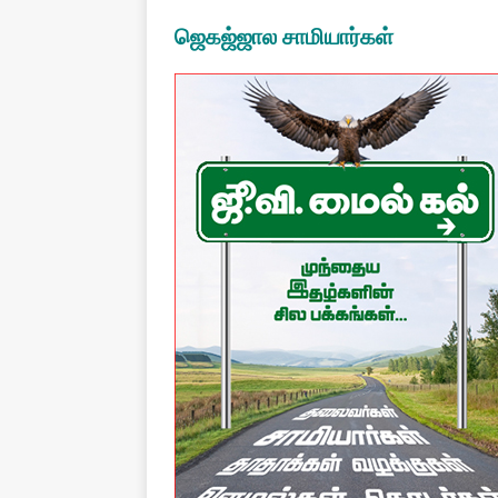
ஜெகஜ்ஜால சாமியார்கள்