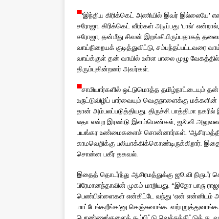
‘இந்திய கிரிக்கெட் அணியில் இவர் இல்லையே’ என்று
சரோஜா. கிரிக்கெட் வீரர்கள் அடிப்பது ‘பால்’ என்றா
சரோஜா, தன்மீது சிவன் இறங்கியிருப்பதாகத் தலையி
வாய்நிறையக் குடித்துவிட்டு, சம்பந்தப்பட்டவரை வாய்
வாய்க்குள் தன் வாயில் உள்ள பாலை முழு வேகத்தில் ப
திரும்புகின்றனர் அவர்கள்.
சாமியார்களில் ஒட்டுமொத்த தமிழ்நாட்டையும் தன் 
உருட்டுவிழிப் பார்வையும் வெகுநாளைக்கு மக்களின
தான் அம்பலப்படுத்தியது. திருச்சி பாத்திமா நகரில் 
லதா என்ற இரண்டு இளம்பெண்கள், ஜூ.வி அலுவலகத்து
பயங்கர உண்மைகளைச் சொன்னார்கள். ‘ஆசிரமத்தில்
காமவெறிக்கு பலியாக்கிக்கொண்டிருக்கிறார். இதை
சொன்ன பகீர் தகவல்.
இதைத் தொடர்ந்து ஆசிரமத்துக்கு ஜூ.வி நிருபர் ச
பிரேமானந்தாவின் முகம் மாறியது. ‘‘இதோ பாரு ர
பெண்பிள்ளைகள் என்கிட்டே வந்து ‘ஏன் என்னிடம் அ
மாட்டேங்கறீங்க’னு கெஞ்சுவாங்க. வற்புறுத்துவாங்க. 
பொண்ணுங்களைக் கூப்பிட்டு வெச்சுக்கிட்டுத் தடவ ம