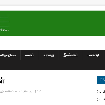
மனிதவுரிமை
சமயம்
வரலாறு
இலக்கியம்
பண்பாடு
ள்
RE
,
இலக்கியம்
,
சமயம்
,
பொது
0
(no ti
(no ti