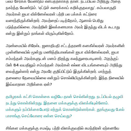
பலம் சேர்க்க வேண்டும் என்பதற்காகத் தான். நடப்பியல் அறிந்து அதை
நகர்த்த வேண்டும். ‘ஏட்டுச் சுரைக்காய் கறிக்குதவாது’. கம்பவாருதி
அவர்கள் ஐயா விக்னேஸ்வரன் பற்றி பல பக்கக் கட்டுரை
வரைந்திருக்கின்றார். அவற்றைப் படித்தோம், ஆனால் பெரிது
படுத்தவில்லை. அவற்றின் இலக்கணமாக அவர் இருந்து விடக் கூடாது
என்று இன்றும் நாங்கள் விரும்புகின்றோம்.
அண்மையில் சிரேஸ்ட ஜனாதிபதி சட்டத்தரணி கனகீஸ்வரன் அவர்களின்
முன்னிலையில் மூன்று மணித்தியாலங்கள் ஐயா விக்னேஸ்வரன், ஐயா
சம்மந்தன் அவர்களுடன் மனம் திறந்து கலந்துரையாடினார். அதற்குப்
பின் 84 வயதிலும் சம்மந்தன் அவர்கள் எல்லா விடயங்களையும் அறிந்து
வைத்துள்ளார் என்று அவரே குறிப்பிட்டும் இருக்கின்றார். மாற்றுத்
தலைமை தேவையில்லை என்றும் சொல்லியிருக்கின்றார். இந்த நிலையில்
இவ்வாறான அறிக்கை ஏன்?
தமிழரசுக் கட்சி கொள்கை வழியே தான் செல்கின்றது. நடப்பியல் தழுவி
நடந்து கொள்கின்றது. இதனை மக்களுக்கு விளக்கியுள்ளோம்.
மக்களும் நம்பிக்கையோடு எற்றுக் கொண்டுள்ளார்கள். தூங்குவது போல்
பாசாங்கு செய்வோரை என்ன செய்வது?
சிங்கள மக்களுக்கு சமஷ்டி பற்றி விளக்குவதில் சுமந்திரன் ஏற்கனவே