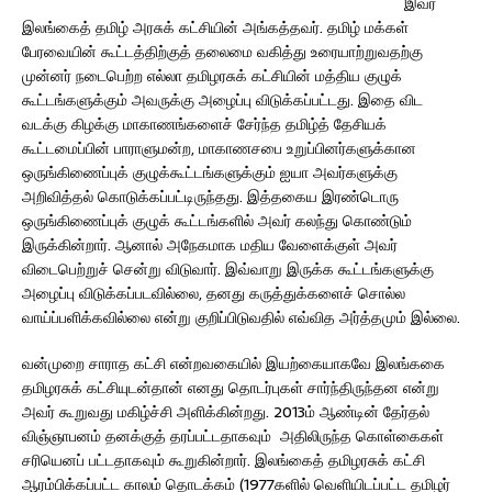
இவர்
இலங்கைத் தமிழ் அரசுக் கட்சியின் அங்கத்தவர். தமிழ் மக்கள்
பேரவையின் கூட்டத்திற்குத் தலைமை வகித்து உரையாற்றுவதற்கு
முன்னர் நடைபெற்ற எல்லா தமிழரசுக் கட்சியின் மத்திய குழுக்
கூட்டங்களுக்கும் அவருக்கு அழைப்பு விடுக்கப்பட்டது. இதை விட
வடக்கு கிழக்கு மாகாணங்களைச் சேர்ந்த தமிழ்த் தேசியக்
கூட்டமைப்பின் பாராளுமன்ற, மாகாணசபை உறுப்பினர்களுக்கான
ஒருங்கிணைப்புக் குழுக்கூட்டங்களுக்கும் ஐயா அவர்களுக்கு
அறிவித்தல் கொடுக்கப்பட்டிருந்தது. இத்தகைய இரண்டொரு
ஒருங்கிணைப்புக் குழுக் கூட்டங்களில் அவர் கலந்து கொண்டும்
இருக்கின்றார். ஆனால் அநேகமாக மதிய வேளைக்குள் அவர்
விடைபெற்றுச் சென்று விடுவார். இவ்வாறு இருக்க கூட்டங்களுக்கு
அழைப்பு விடுக்கப்படவில்லை, தனது கருத்துக்களைச் சொல்ல
வாய்ப்பளிக்கவில்லை என்று குறிப்பிடுவதில் எவ்வித அர்த்தமும் இல்லை.
வன்முறை சாராத கட்சி என்றவகையில் இயற்கையாகவே இலங்ககை
தமிழரசுக் கட்சியுடன்தான் எனது தொடர்புகள் சார்ந்திருந்தன என்று
அவர் கூறுவது மகிழ்ச்சி அளிக்கின்றது. 2013ம் ஆண்டின் தேர்தல்
விஞ்ஞாபனம் தனக்குத் தரப்பட்டதாகவும் அதிலிருந்த கொள்கைகள்
சரியெனப் பட்டதாகவும் கூறுகின்றார். இலங்கைத் தமிழரசுக் கட்சி
ஆரம்பிக்கப்பட்ட காலம் தொடக்கம் (1977களில் வெளியிடப்பட்ட தமிழர்