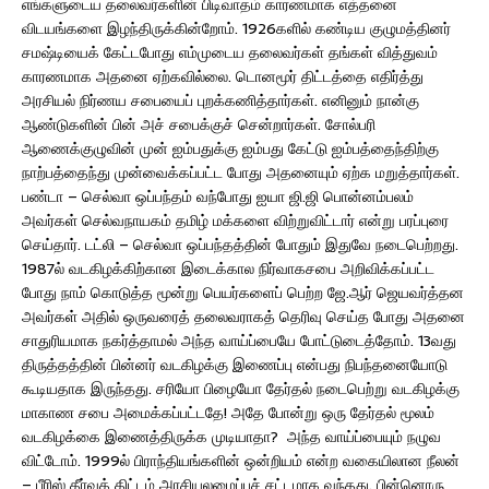
எங்களுடைய தலைவர்களின் பிடிவாதம் காரணமாக எத்தனை
விடயங்களை இழந்திருக்கின்றோம். 1926களில் கண்டிய குழுமத்தினர்
சமஷ்டியைக் கேட்டபோது எம்முடைய தலைவர்கள் தங்கள் வித்துவம்
காரணமாக அதனை ஏற்கவில்லை. டொனமூர் திட்டத்தை எதிர்த்து
அரசியல் நிர்ணய சபையைப் புறக்கணித்தார்கள். எனினும் நான்கு
ஆண்டுகளின் பின் அச் சபைக்குச் சென்றார்கள். சோல்பரி
ஆணைக்குழுவின் முன் ஐம்பதுக்கு ஐம்பது கேட்டு ஐம்பத்தைந்திற்கு
நாற்பத்தைந்து முன்வைக்கப்பட்ட போது அதனையும் ஏற்க மறுத்தார்கள்.
பண்டா – செல்வா ஒப்பந்தம் வந்போது ஐயா ஜி.ஜி பொன்னம்பலம்
அவர்கள் செல்வநாயகம் தமிழ் மக்களை விற்றுவிட்டார் என்று பரப்புரை
செய்தார். டட்லி – செல்வா ஒப்பந்தத்தின் போதும் இதுவே நடைபெற்றது.
1987ல் வடகிழக்கிற்கான இடைக்கால நிர்வாகசபை அறிவிக்கப்பட்ட
போது நாம் கொடுத்த மூன்று பெயர்களைப் பெற்ற ஜே.ஆர் ஜெயவர்த்தன
அவர்கள் அதில் ஒருவரைத் தலைவராகத் தெரிவு செய்த போது அதனை
சாதுரியமாக நகர்த்தாமல் அந்த வாய்ப்பையே போட்டுடைத்தோம். 13வது
திருத்தத்தின் பின்னர் வடகிழக்கு இணைப்பு என்பது நிபந்தனையோடு
கூடியதாக இருந்தது. சரியோ பிழையோ தேர்தல் நடைபெற்று வடகிழக்கு
மாகாண சபை அமைக்கப்பட்டதே! அதே போன்று ஒரு தேர்தல் மூலம்
வடகிழக்கை இணைத்திருக்க முடியாதா? அந்த வாய்ப்பையும் நழுவ
விட்டோம். 1999ல் பிராந்தியங்களின் ஒன்றியம் என்ற வகையிலான நீலன்
– பீரிஸ் தீர்வுத் திட்டம் அரசியலமைப்புச் சட்டமாக வந்தது. பின்னொரு