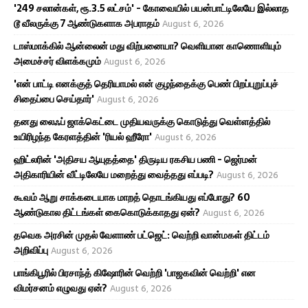
'249 சலான்கள், ரூ.3.5 லட்சம்' - கோவையில் பயன்பாட்டிலேயே இல்லாத
டூ வீலருக்கு 7 ஆண்டுகளாக அபராதம்
August 6, 2026
டாஸ்மாக்கில் ஆன்லைன் மது விற்பனையா? வெளியான காணொளியும்
அமைச்சர் விளக்கமும்
August 6, 2026
'என் பாட்டி எனக்குத் தெரியாமல் என் குழந்தைக்கு பெண் பிறப்புறுப்புச்
சிதைப்பை செய்தார்'
August 6, 2026
தனது லைஃப் ஜாக்கெட்டை முதியவருக்கு கொடுத்து வெள்ளத்தில்
உயிரிழந்த கேரளத்தின் 'ரியல் ஹீரோ'
August 6, 2026
ஹிட்லரின் 'அதிசய ஆயுதத்தை' திருடிய ரகசிய பணி - ஜெர்மன்
அதிகாரியின் வீட்டிலேயே மறைத்து வைத்தது எப்படி?
August 6, 2026
கூவம் ஆறு சாக்கடையாக மாறத் தொடங்கியது எப்போது? 60
ஆண்டுகால திட்டங்கள் கைகொடுக்காதது ஏன்?
August 6, 2026
தவெக அரசின் முதல் வேளாண் பட்ஜெட்: வெற்றி வான்மகள் திட்டம்
அறிவிப்பு
August 6, 2026
பாங்கிபூரில் பிரசாந்த் கிஷோரின் வெற்றி 'பாஜகவின் வெற்றி' என
விமர்சனம் எழுவது ஏன்?
August 6, 2026