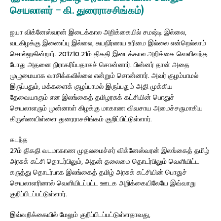
செயலாளர் – கி. துரைராசசிங்கம்)
ஐயா விக்னேஸ்வரன் இடைக்கால அறிக்கையில் சமஷ்டி இல்லை,
வடகிழக்கு இணைப்பு இல்லை, சுயநிர்ணய உரிமை இல்லை என்றெல்லாம்
சொல்லுகின்றார். 2017.10.21ம் திகதி இடைக்கால அறிக்கை வெளிவந்த
போது அதனை நிராகரிப்பதாகச் சொன்னார். பின்னர் தான் அதை
முழுமையாக வாசிக்கவில்லை என்றும் சொன்னார். அவர் குழம்பாமல்
இருப்பதும், மக்களைக் குழப்பாமல் இருப்பதும் அதி முக்கிய
தேவையாகும் என இலங்கைத் தமிழரசுக் கட்சியின் பொதுச்
செயலாளரும் முன்னாள் கிழக்கு மாகாண விவசாய அமைச்சருமாகிய
கிருஸ்ணபிள்ளை துரைராசசிங்கம் குறிப்பிட்டுள்ளார்.
கடந்த
27ம் திகதி வடமாகாண முதலமைச்சர் விக்னேஸ்வரன் இலங்கைத் தமிழ்
அரசுக் கட்சி தொடர்பிலும், அதன் தலைமை தொடர்பிலும் வெளியிட்ட
கருத்து தொடர்பாக இலங்கைத் தமிழ் அரசுக் கட்சியின் பொதுச்
செயலாளரினால் வெளியிடப்பட்ட ஊடக அறிக்கையிலேயே இவ்வாறு
குறிப்பிடப்பட்டுள்ளார்.
இவ்வறிக்கையில் மேலும் குறிப்பிடப்பட்டுள்ளதாவது,