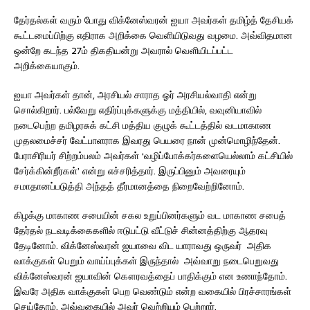
தேர்தல்கள் வரும் போது விக்னேஸ்வரன் ஐயா அவர்கள் தமிழ்த் தேசியக்
கூட்டமைப்பிற்கு எதிராக அறிக்கை வெளியிடுவது வழமை. அவ்விதமான
ஒன்றே கடந்த 27ம் திகதியன்று அவரால் வெளியிடப்பட்ட
அறிக்கையாகும்.
ஐயா அவர்கள் தான், அரசியல் சாராத ஓர் அரசியல்வாதி என்று
சொல்கிறார். பல்வேறு எதிர்ப்புக்களுக்கு மத்தியில், வவுனியாவில்
நடைபெற்ற தமிழரசுக் கட்சி மத்திய குழுக் கூட்டத்தில் வடமாகாண
முதலமைச்சர் வேட்பாளராக இவரது பெயரை நான் முன்மொழிந்தேன்.
பேராசிரியர் சிற்றம்பலம் அவர்கள் ‘வழிப்போக்கர்களையெல்லாம் கட்சியில்
சேர்க்கின்றீர்கள்’ என்று எச்சரித்தார். இருப்பினும் அவரையும்
சமாதானப்படுத்தி அந்தத் தீர்மானத்தை நிறைவேற்றினோம்.
கிழக்கு மாகாண சபையின் சகல உறுப்பினர்களும் வட மாகாண சபைத்
தேர்தல் நடவடிக்கைகளில் ஈடுபட்டு வீட்டுச் சின்னத்திற்கு ஆதரவு
தேடினோம். விக்னேஸ்வரன் ஐயாவை விட யாராவது ஒருவர் அதிக
வாக்குகள் பெறும் வாய்ப்புக்கள் இருந்தால் அவ்வாறு நடைபெறுவது
விக்னேஸ்வரன் ஐயாவின் கௌரவத்தைப் பாதிக்கும் என உணாந்தோம்.
இவரே அதிக வாக்குகள் பெற வெண்டும் என்ற வகையில் பிரச்சாரங்கள்
செய்தோம். அவ்வகையில் அவர் வெற்றியும் பெற்றார்.