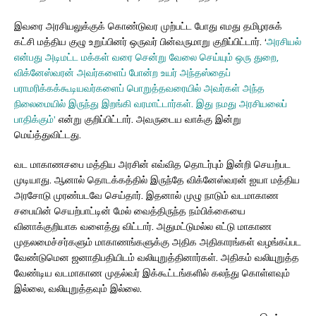
இவரை அரசியலுக்குக் கொண்டுவர முற்பட்ட போது எமது தமிழரசுக்
கட்சி மத்திய குழு உறுப்பினர் ஒருவர் பின்வருமாறு குறிப்பிட்டார். ‘
அரசியல்
என்பது அடிமட்ட மக்கள் வரை சென்று வேலை செய்யும் ஒரு துறை,
விக்னேஸ்வரன் அவர்களைப் போன்ற உயர் அந்தஸ்தைப்
பராமரிக்கக்கூடியவர்களைப் பொறுத்தவரையில் அவர்கள் அந்த
நிலைமையில் இருந்து இறங்கி வரமாட்டார்கள். இது நமது அரசியலைப்
பாதிக்கும்’
என்று குறிப்பிட்டார். அவருடைய வாக்கு இன்று
மெய்த்துவிட்டது.
வட மாகாணசபை மத்திய அரசின் எவ்வித தொடர்பும் இன்றி செயற்பட
முடியாது. ஆனால் தொடக்கத்தில் இருந்தே விக்னேஸ்வரன் ஐயா மத்திய
அரசோடு முரண்படவே செய்தார். இதனால் முழு நாடும் வடமாகாண
சபையின் செயற்பாட்டின் மேல் வைத்திருந்த நம்பிக்கையை
வினாக்குறியாக வளைத்து விட்டார். அதுமட்டுமல்ல எட்டு மாகாண
முதலமைச்சர்களும் மாகாணங்களுக்கு அதிக அதிகாரங்கள் வழங்கப்பட
வேண்டுமென ஜனாதிபதியிடம் வலியுறுத்தினார்கள். அதிகம் வலியுறுத்த
வேண்டிய வடமாகாண முதல்வர் இக்கூட்டங்களில் கலந்து கொள்ளவும்
இல்லை, வலியுறுத்தவும் இல்லை.