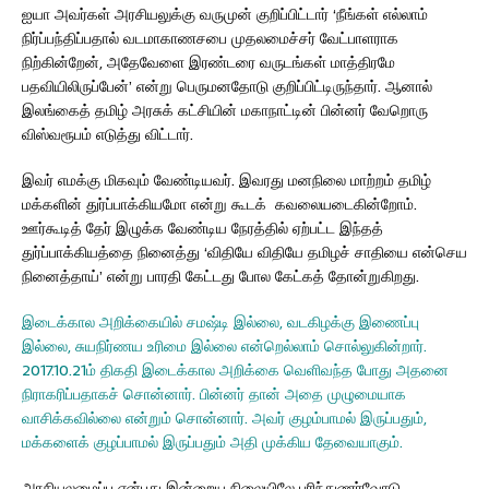
ஐயா அவர்கள் அரசியலுக்கு வருமுன் குறிப்பிட்டார் ‘நீங்கள் எல்லாம்
நிர்ப்பந்திப்பதால் வடமாகாணசபை முதலமைச்சர் வேட்பாளராக
நிற்கின்றேன், அதேவேளை இரண்டரை வருடங்கள் மாத்திரமே
பதவியிலிருப்பேன்’ என்று பெருமனதோடு குறிப்பிட்டிருந்தார். ஆனால்
இலங்கைத் தமிழ் அரசுக் கட்சியின் மகாநாட்டின் பின்னர் வேறொரு
விஸ்வரூபம் எடுத்து விட்டார்.
இவர் எமக்கு மிகவும் வேண்டியவர். இவரது மனநிலை மாற்றம் தமிழ்
மக்களின் துர்ப்பாக்கியமோ என்று கூடக் கவலையடைகின்றோம்.
ஊர்கூடித் தேர் இழுக்க வேண்டிய நேரத்தில் ஏற்பட்ட இந்தத்
துர்ப்பாக்கியத்தை நினைத்து ‘விதியே விதியே தமிழச் சாதியை என்செய
நினைத்தாய்’ என்று பாரதி கேட்டது போல கேட்கத் தோன்றுகிறது.
இடைக்கால அறிக்கையில் சமஷ்டி இல்லை, வடகிழக்கு இணைப்பு
இல்லை, சுயநிர்ணய உரிமை இல்லை என்றெல்லாம் சொல்லுகின்றார்.
2017.10.21ம் திகதி இடைக்கால அறிக்கை வெளிவந்த போது அதனை
நிராகரிப்பதாகச் சொன்னார். பின்னர் தான் அதை முழுமையாக
வாசிக்கவில்லை என்றும் சொன்னார். அவர் குழம்பாமல் இருப்பதும்,
மக்களைக் குழப்பாமல் இருப்பதும் அதி முக்கிய தேவையாகும்.
அரசியலமைப்பு என்பது இன்றைய நிலையிலே புரிந்துணர்வோடு,