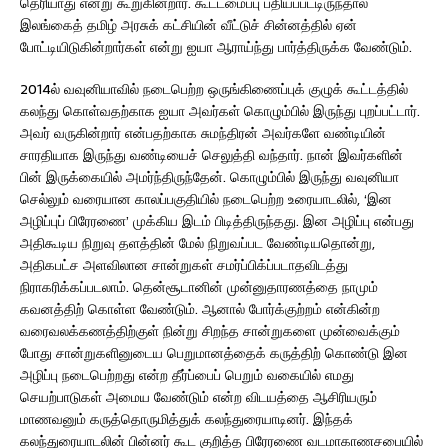
தெரியாது என்று கூறுகின்றார். கூட்டமைப்பு பதியப்பட்டிருந்தால்
இலங்கைத் தமிழ் அரசுக் கட்சியின் வீட்டுச் சின்னத்தில் ஏன்
போட்டியிடுகின்றார்கள் என்று ஐயா ஆராய்ந்து பார்த்திருக்க வேண்டும்.
2014ல் வவுனியாவில் நடைபெற்ற ஒருங்கிணைப்புக் குழுக் கூட்டத்தில்
கலந்து கொள்வதற்காக ஐயா அவர்கள் கொழும்பில் இருந்து புறப்பட்டார்.
அவர் வருகின்றார் என்பதற்காக சுமந்திரன் அவர்களே வண்டியின்
சாரதியாக இருந்து வண்டியைச் செலுத்தி வந்தார். நான் இவர்களின்
பின் இருக்கையில் அமர்ந்திருந்தேன். கொழும்பில் இருந்து வவுனியா
செல்லும் வரையான காலப்பகுதியில் நடைபெற்ற உரையாடலில், ‘இன
அழிப்புப் பிரேரணை’ முக்கிய இடம் பிடித்திருந்தது. இன அழிப்பு என்பது
அதிகூடிய நிறுவு தளத்தின் மேல் நிறுவப்பட வேண்டியதொன்று,
அதிகபட்ச அளவிலான சான்றுகள் சமர்ப்பிக்ப்படாதவிடத்து
நிராகரிக்கப்படலாம். தென்சூடானின் முன்னுதாரணத்தை நாமும்
கவனத்திற் கொள்ள வேண்டும். ஆனால் போர்க்குற்றம் என்கின்ற
வரைவலக்கணத்திற்குள் நின்று சிறந்த சான்றுகளை முன்வைக்கும்
போது சான்றுகளினுடைய பெறுமானத்தைக் கருத்திற் கொண்டு இன
அழிப்பு நடைபெற்றது என்ற தீர்ப்பைப் பெறும் வகையில் எமது
செயற்பாடுகள் அமைய வேண்டும் என்ற விடயத்தை ஆசிரியரும்
மாணவனும் கருத்தொருமித்துக் கலந்துரையாடினர். இந்தக்
கலந்துரையாடலின் பின்னர் கூட குறித்த பிரேரணை வடமாகாணசபையில்