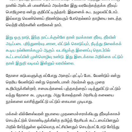
நாளில் அன்டன் பாலசிங்கம் அவர்களே இது வரவேற்கத்தக்க தீர்வுப்
பொறிமுறை என்று குறிப்பிட்டிருந்தார். இதனைக் கூட நழுவவிட்டோம்.
இவ்வாறு வெண்ணெய் திரண்டுவரும் போதெல்லாம் தாழியை உடைத்த
வெற்றி வீரர்களின் வாரிசுகள் நாம்.
இது ஒரு நாடு, இந்த நாட்டக்குள்ளே தான் நமக்கான தீர்வு. தீர்வின்
அடிப்படை புரிந்துணர்வுடனான, விட்டுக் கொடுப்பும், நீடித்து நிலைக்கக்
கூடிய நல்லிணக்கமும் ஆகும். வடகிழக்கு இணைப்பு தொடர்பில்
கூட்டமைப்பின் முன்மொழிவு உண்டு. இது இடைக்கால அறிக்கை மட்டும்
தான் இறுதி வடிவம் இன்னும் வரவில்லை.
தோசை சுடுபவளுக்கு எப்போது அதைப் புரட்டிப் போட வேண்டும் என்று
தெரிய வேண்டும் என்று தொண்டமான் அவர்கள் ஒரு முறை
கூறியிருக்கின்றார். சமையற்கலைப் புத்தகத்தைப் படித்துவிட்டு மட்டும்
வந்து தோசை சுட முடியாது. அது போலத்தான் அரசியற் கலையை
நூல்களை வாசித்துவிட்டு மட்டும் கையாள முடியாது.
மக்கள் விக்னேஸ்வரன் ஐயாவை முதலமைச்சராக்கியது தீர்வுக்காகச்
செயற்பட்டுக் கொண்டிருக்கின்ற தமிழ்த் தேசியக் கூட்டமைப்பினதும்
அதில் சேர்ந்துள்ள ஒவ்வொரு கட்சியினதும் செயற்பாட்டோடு சேர்ந்து