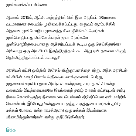
முன்வைக்கப்படவில்லை.
ஆனால் 2015ல், ஆட்சி மாற்றத்தின் பின் இன அழிப்புப் பிரேரணை
வடமாகாண சபையில் முன்வைக்கப்பட்டது. அதுவும் ஆரம்பத்தில்
அதனை முன்மொழிய முனைந்த சிவாஜிலிங்கம் அவர்கள்
முன்மொழியாது விக்னேஸ்வரன் ஐயா அவர்களே
முன்மொழிந்தமையானது ஆச்சரியப்படக் கூடிய ஒரு செய்திதானே?
அவ்வாறு ஒரு அவசியம் இருந்திருந்தால் கூட அது ஏன் தலைமைக்குத்
தெரிவித்திருக்கப்படக் கூடாது?
அரசியல் கட்சி ஒன்றின் தேர்தல் விஞ்ஞாபனத்தை ஏற்று, அந்த அரசியற்
கட்சியின் உழைப்பினால் அதிகூடிய வாக்குகளைப் பெற்று,
முதலமைச்சராகிய ஐயா அவர்கள் வன்முறை சாராத கட்சி என்ற
வகையில் இயற்கையாகவே இலங்கைத் தமிழ் அரசுக் கட்சியுடன் சார்பு
நிலை கொண்டிருந்த நிலைமையையெல்லாம் திடுதிப்பென ஏன் மாற்றிக்
கொண்டார். இப்போது ‘என்னுடைய ஒத்த கருத்துடையவர்கள் தமிழ்
மக்கள் பேரவை என்ற நாமத்தோடு ஒரு மக்கள் இயக்கமாக
பரிணமித்துள்ளார்கள்’ என்று குறிப்பிடுகின்றார்.
இத்த