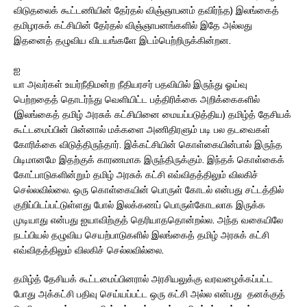
விடுதலைக் கூட்டணியின் தேர்தல் விஞ்ஞாபனம் தவிர்ந்த) இலங்கைத்
தமிழரசுக் கட்சியின் தேர்தல் விஞ்ஞாபனங்களில் இதே அல்லது
இதனைத் தழுவிய விடயங்களே இடம்பெற்றிருக்கின்றன.
ஐ
யா அவர்கள் உயர்நீதிமன்ற நீதியரசர் பதவியில் இருந்து ஓய்வு
பெற்றதைத் தொடர்ந்து வெளியிட்ட பத்திரிக்கை அறிக்கைகளில்
(இலங்கைத் தமிழ் அரசுக் கட்சியினை மையப்படுத்திய) தமிழ்த் தேசியக்
கூட்டமைப்பின் பின்னால் மக்களை அணிதிரளும் படி பல தடவைகள்
கோரிக்கை விடுத்திருந்தார். இக்கட்சியின் கொள்கையின்பால் இருந்த
பிடிமானமே இதற்குக் காரணமாக இருந்திருக்கும். இந்தக் கொள்கைக்
கோட்பாடுகளின்றும் தமிழ் அரசுக் கட்சி எவ்விதத்திலும் விலகிச்
செல்லவில்லை. ஒரு கொள்கையின் பொருள் கோடல் என்பது சட்டத்தில்
குறிப்பிடப்பட்டுள்ளது போல் இலக்கணப் பொருள்கோடலாக இருக்க
முடியாது என்பது ஐயாவிற்குத் தெரியாததொன்றல்ல. அந்த வகையிலே
நடப்பியல் தழுவிய செயற்பாடுகளில் இலங்கைத் தமிழ் அரசுக் கட்சி
எவ்விதத்திலும் விலகிச் செல்லவில்லை.
தமிழ்த் தேசியக் கூட்டமைப்பினரால் அரசியலுக்கு வரவழைக்கப்பட்ட
போது அக்கட்சி பதிவு செய்யப்பட்ட ஒரு கட்சி அல்ல என்பது தனக்குத்