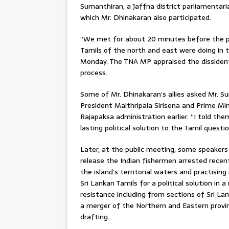
Sumanthiran, a Jaffna district parliamentar
which Mr. Dhinakaran also participated.
“We met for about 20 minutes before the p
Tamils of the north and east were doing in 
Monday. The TNA MP appraised the dissident
process.
Some of Mr. Dhinakaran’s allies asked Mr. S
President Maithripala Sirisena and Prime M
Rajapaksa administration earlier. “I told the
lasting political solution to the Tamil quest
Later, at the public meeting, some speakers
release the Indian fishermen arrested recen
the island’s territorial waters and practising
Sri Lankan Tamils for a political solution in
resistance including from sections of Sri L
a merger of the Northern and Eastern provinc
drafting.