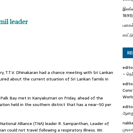
இலங்க
1893)
il leader
பனகல்
காட்டு
RE
edito
ory, T.T.V. Dhinakaran had a chance meeting with Sri Lankan
– நெற்
ired about the current situation of Sri Lankan Tamils in
edito
Cons
Worl
e Palk Bay met in Kanyakumari on Friday, ahead of the
ation held in the southern district that has a near-50 per
edito
ஆனது 
nakk
National Alliance (TNA) leader R. Sampanthan, Leader of
முடிய
ian could not travel following a respiratory illness. Mr.