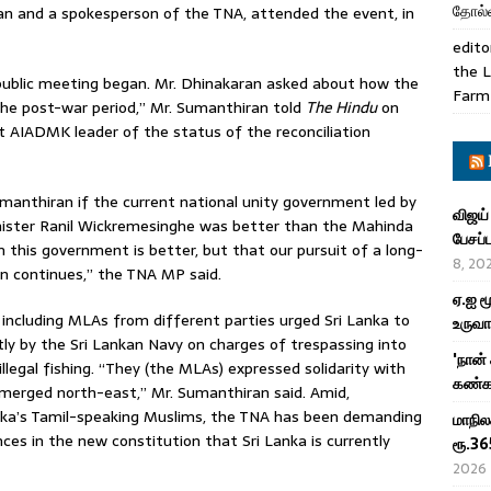
தோல்வ
ian and a spokesperson of the TNA, attended the event, in
edito
the L
ublic meeting began. Mr. Dhinakaran asked about how the
Farm
the post-war period,” Mr. Sumanthiran told
The Hindu
on
 AIADMK leader of the status of the reconciliation
umanthiran if the current national unity government led by
விஜய்
inister Ranil Wickremesinghe was better than the Mahinda
பேசப்
m this government is better, but that our pursuit of a long-
8, 20
ion continues,” the TNA MP said.
ஏ.ஐ ம
 including MLAs from different parties urged Sri Lanka to
உருவா
tly by the Sri Lankan Navy on charges of trespassing into
'நான்
 illegal fishing. “They (the MLAs) expressed solidarity with
கண்கா
 a merged north-east,” Mr. Sumanthiran said. Amid,
anka’s Tamil-speaking Muslims, the TNA has been demanding
மாநில
es in the new constitution that Sri Lanka is currently
ரூ.36
2026