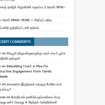
ைத் தமிழ்ச் சிறுமியின் உருவப்படம் (சுமார் 1876–
 அரசர் (1866–1928) — சிறப்புப் பதிவு
ப்பன்றி குத்திப்பட்டான் நடுகல்
CENT COMMENTS
r
on
சிவபூமி திருவள்ளுவருக்கு மதச் சாயப் பூச்சு
றியில் குங்கும்!
r
on
Rebuilding Trust: A Plea For
tructive Engagement From Tamils
dwide
r
on
காவலராக இருந்தவர் மதகுரு போலே பாபா
எப்படி?
eran
on
மோதியால் தனிப்பெரும்பான்மை பெற
ாதது ஏன்? அவரது 4 ‘தேர்தல் அஸ்திரங்கள்’