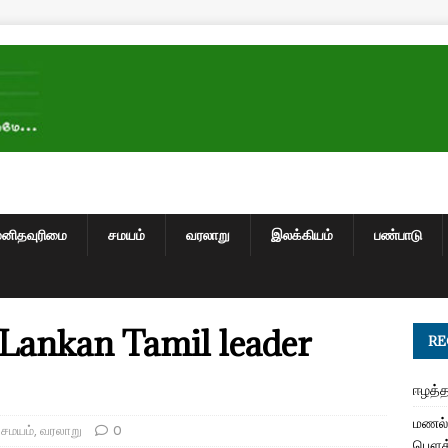
மனிதவுரிமை
சமயம்
வரலாறு
இலக்கியம்
பண்பாடு
Lankan Tamil leader
RE
ஈழத்த
மணல் 
,
சமயம்
,
வரலாறு
0
பௌத்