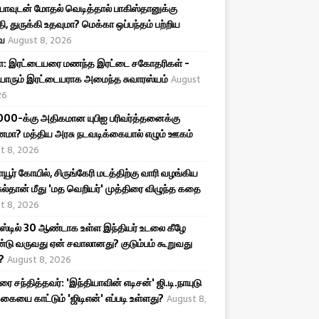
யாவுடன் மோதல் வெடித்தால் பாகிஸ்தானுக்கு
 துருக்கி உதவுமா? மெக்கா ஒப்பந்தம் பற்றிய
ை
August 8, 2026
ா: இரட்டையரை மணந்த இரட்டை சகோதரிகள் -
ியாரும் இரட்டையராக அமைந்த சுவாரஸ்யம்
August
26
,000-க்கு அதிகமான யுபிஐ பரிவர்த்தனைக்கு
மா? மத்திய அரசு நடவடிக்கையால் எழும் ஊகம்
t 8, 2026
ாயூர் கோயில், சிருங்கேரி மடத்திற்கு வாரி வழங்கிய
ு சுல்தான் மீது 'மத வெறியர்' முத்திரை விழுந்த கதை
t 8, 2026
்டில் 30 ஆண்டாக உள்ள இந்தியர் உடலை கீழே
ு வருவது ஏன் சவாலானது? குடும்பம் கூறுவது
?
August 8, 2026
ரை சந்தித்தவர்: 'இந்தியாவின் எடிசன்' ஜி.டி.நாயுடு
்கையை காட்டும் 'ஜிடிஎன்' எப்படி உள்ளது?
August 8,