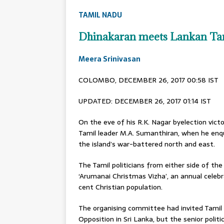
TAMIL NADU
Dhinakaran meets Lankan Tam
Meera Srinivasan
COLOMBO, DECEMBER 26, 2017 00:58 IST
UPDATED: DECEMBER 26, 2017 01:14 IST
On the eve of his R.K. Nagar byelection vict
Tamil leader M.A. Sumanthiran, when he enqu
the island’s war-battered north and east.
The Tamil politicians from either side of th
‘Arumanai Christmas Vizha’, an annual celebr
cent Christian population.
The organising committee had invited Tamil 
Opposition in Sri Lanka, but the senior politic