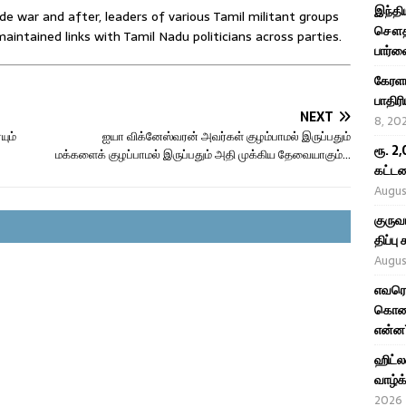
இந்தி
e war and after, leaders of various Tamil militant groups
சௌதி,
maintained links with Tamil Nadu politicians across parties.
பார்வ
கேரள
பாதிர
NEXT
8, 20
யும்
ஐயா விக்னேஸ்வரன் அவர்கள் குழம்பாமல் இருப்பதும்
ரூ. 2
மக்களைக் குழப்பாமல் இருப்பதும் அதி முக்கிய தேவையாகும்…
கட்டண
Augus
குருவ
திப்ப
Augus
எவரெஸ
கொண்ட
என்ன
ஹிட்ல
வாழ்க
2026