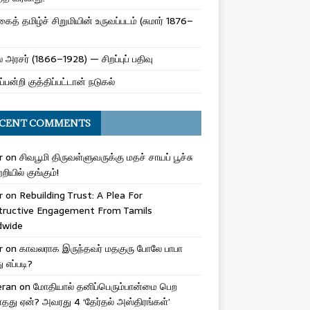
ைத் தமிழ்ச் சிறுமியின் உருவப்படம் (சுமார் 1876–
 அரசர் (1866–1928) — சிறப்புப் பதிவு
ப்பன்றி குத்திப்பட்டான் நடுகல்
CENT COMMENTS
r
on
சிவபூமி திருவள்ளுவருக்கு மதச் சாயப் பூச்சு
றியில் குங்கும்!
r
on
Rebuilding Trust: A Plea For
tructive Engagement From Tamils
dwide
r
on
காவலராக இருந்தவர் மதகுரு போலே பாபா
எப்படி?
eran
on
மோதியால் தனிப்பெரும்பான்மை பெற
ாதது ஏன்? அவரது 4 ‘தேர்தல் அஸ்திரங்கள்’