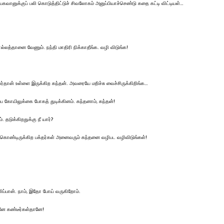
பகவானுக்குப் பலி கொடுத்திட்டுச் சிவலோகம் அனுப்பியாச்செண்டு கதை கட்டி விட்டியள்…
சொல்லத்தானை வேணும். நந்தி மாதிரி நிக்காதீங்க. வழி விடுங்க!
வர்தான் உள்ளை இருக்கிற கந்தன். அவரையே மறிச்சு வைச்சிருக்கிறிங்க…
 கோயிலுக்கை போகத் துடிக்கினம். கந்தனாம், கந்தன்!
தடுக்கிறதுக்கு நீ யார்?
ாடிக்கொண்டிருக்கிற பக்தர்கள் அனைவரும் கந்தனை வழிபட வழிவிடுங்கள்!
ாலிப்பான். நாம், இதோ போய் வருகிறோம்.
்னே கண்டீர்கள்தானே!