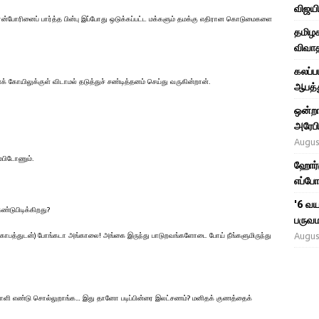
விஜயி
்போரினைப் பார்த்த பின்பு இப்போது ஒடுக்கப்பட்ட மக்களும் தமக்கு எதிரான கொடுமைகளை
தமிழக
விவாத
கலப்ப
க் கோயிலுக்குள் விடாமல் தடுத்துச் சண்டித்தனம் செய்து வருகின்றான்.
ஆபத்த
ஒன்றா
அரேபி
Augus
்பிடோணும்.
ஹோர்ம
எப்போ
'6 வய
்டுபிடிக்கிறது?
பருவம
Augus
ோபத்துடன்) போங்கடா அங்காலை! அங்கை இருந்து பாடுறவங்களோடை போய் நீங்களுமிருந்து
ிப்பாளி எண்டு சொல்லுறாங்க… இது தானோ படிப்பின்ரை இலட்சணம்? மனிதக் குணத்தைக்