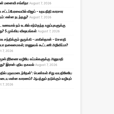
ன் மனைவி சங்கீதா
August 7, 2026
 சட்டப்பேரவையில் விஜய் - உதயநிதி காரசார
ம்: என்ன நடந்தது?
August 7, 2026
ட உணவால் நம் உடலில் எந்தெந்த உறுப்புகளுக்கு
ு? 5 முக்கிய விஷயங்கள்
August 7, 2026
க சந்திக்கும் துருக்கி - பாகிஸ்தான் - சௌதி
யா தலைமைகள்; ராணுவக் கூட்டணி அறிவிப்பா?
t 7, 2026
ூஸ் நீரிணை வழியே கப்பல்களுக்கு அனுமதி
து? இரான் புதிய தகவல்
August 7, 2026
தில் பருவமடைந்தேன்': பெண்கள் சிறு வயதிலேயே
டைய என்ன காரணம்? ஆபத்தும் தடுக்கும் வழியும்
t 7, 2026