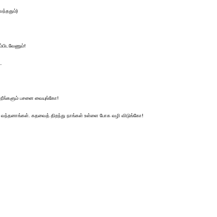
ந்ததும்)
ம்பிடவேணும்!
…
நீங்களும் பசனை வையுங்கோ!
் வந்தனாங்கள். கதவைத் திறந்து நாங்கள் உள்ளை போக வழி விடுங்கோ!