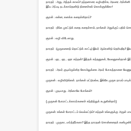
நாரதர் : அது, அந்தக் காலம்! நந்தனாரை வழிமறிச்சு, அவரை அக்கினி 
இப்ப அப்படி நடக்காதெண்டு நினைச்சுக் கொள்ளுங்கோ!
சூரன் : என்ன, கனக்க கதைக்கிறாய்?
நாரதர் : நீங்க முரட்டுக் கதை கதைச்சால், நாங்கள் அதுக்குப் பதில் 
சூரன் : வழி விடேலாது.
நாரதர் : (முருகனைத் தொட்டுக் காட்டி) இவர் ஆரெண்டு தெரியுதே? இ
சூரன் : ஹ… ஹ… ஹா கந்தன்! இந்தக் கந்தனுகள், வேலனுகள்தான் இப்ப
நாரதர் : அவர் குடியிருக்கிற கோயிலுக்கை அவர் போகத்தானை வேணும். 
முருகன் : வழிவிடுங்கள். நாங்கள் மட்டுமல்ல, இங்கே முருக நாமம் ப
சூரன் : முடியாது. அங்காலே போங்கள்!
{ முருகன் போராட்டக்காரர்களைச் சந்தித்துக் கூறுகின்றார்}
முருகன்: உங்கள் போராட்டம் வெல்லட்டும்! கந்தன் உங்களுக்கு அருள் ப
நாரதர் : முருகா, பார்த்தீர்களா? இந்த நாரதன் சொன்னதைக் கண்முன