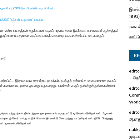
சூரன்போர் (1969ஆம் ஆண்டுச் சூரன் போர்)
இலங்க
1893)
ுரத்தில்) `கந்தன் கருணை` நாடகம்
பனகல்
ுணை` என்ற நாடகத்தின் சுருக்கமான வடிவம். தேசிய கலை இலக்கியப் பேரவையின் ஆக்கத்தில்
ுழைவுப் போராட்டத்தினை அடிப்படையாகக் கொண்டு வடிவமைக்கப்பட்ட நாடகமாகும்.
காட்டு
RE
றார்)
edito
– நெற்
் போற்றப்பட்ட இந்தியாவிலே தோன்றிய நாகர்கள், தமக்குத் தன்னாட்சி உரிமை கோரிக் கலகம்
 கிளர்ச்சியை நசுக்க முயன்று வருகின்றது. நாகர்கள் பெரும் துன்பத்துக்குள்ளாகின்றனர்.
edito
்.
Cons
Worl
edito
ைக்கும் உத்தமர்கள் தீண்டத்தகாதவர்களாகக் கருதப்பட்டு ஒடுக்கப்படுகிறார்கள். ஆனால்
யர்சாதியினர் என்று கூறிக் கொண்டு, உண்டு கொழுத்து வாழ்கிறார்கள்: திமிர் பிடித்துத்
ஆனது 
. நசுக்கப்படுகிறார்கள்.
nakk
முடிய