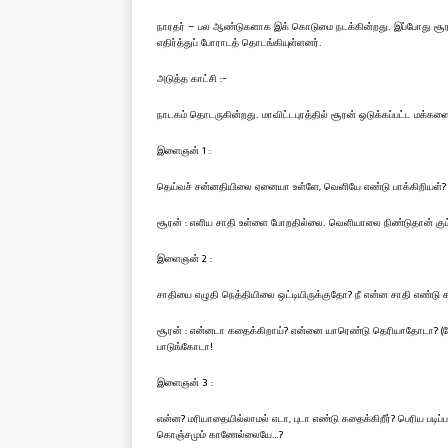
நாரதர் – பல ஆண்டுகளாக இக் கொடுமை நடக்கின்றது. இப்போது சூரன
எதிர்த்துப் போராடத் தொடங்கியுள்ளனர்.
அடுத்த காட்சி :-
நாடகம் தொடருகின்றது. மாவிட்டபுரத்தில் சூரன் ஒடுக்கப்பட்ட மக்களை
இளைஞன் 1 :
தெய்வச் சன்னதியிலை ஏனையா உள்ளே, வெளியே எண்டு பாக்கிறியள்?
சூரன் : எளிய சாதி உள்ளை போறதில்லை. வெளியாலை நிண்டுதான் கும
இளைஞன் 2 :
சாதியை எழுதி நெத்தியிலை ஒட்டியிருக்குதோ? நீ என்ன சாதி எண்டு கண
சூரன் : என்னடா கதைக்கிறாய்? என்னை யாரெண்டு தெரியாதோடா? (க
பாடுங்கோடா!
இளைஞன் 3 :
என்ன? மரியாதையில்லாமல் எடா, புடா எண்டு கதைக்கிறீர்? பெரிய பட
கொஞ்சமும் காணேல்லையே…?