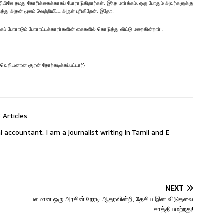
 வழியிலே தமது கோரிக்கைக்காகப் போராடுகிறார்கள். இந்த மார்க்கம், ஒரு போதும் அவர்களுக்கு
து அதன் மூலம் வெற்றியீட்ட அருள் புரிகிறேன். இதோ!
கப் போராடும் போராட்டக்காரர்களின் கைகளில் கொடுத்து விட்டு மறைகின்றார் .
ி வெறியனான சூரன் தோற்கடிக்கப்பட்டார்}
 Articles
l accountant. I am a journalist writing in Tamil and E
NEXT
பலமான ஒரு அரசின் நேரடி ஆதரவின்றி, தேசிய இன விடுதலை
சாத்தியமற்றது!