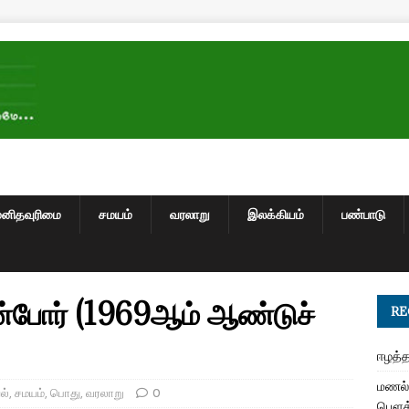
மனிதவுரிமை
சமயம்
வரலாறு
இலக்கியம்
பண்பாடு
ன்போர் (1969ஆம் ஆண்டுச்
RE
ஈழத்த
மணல் 
ல்
,
சமயம்
,
பொது
,
வரலாறு
0
பௌத்