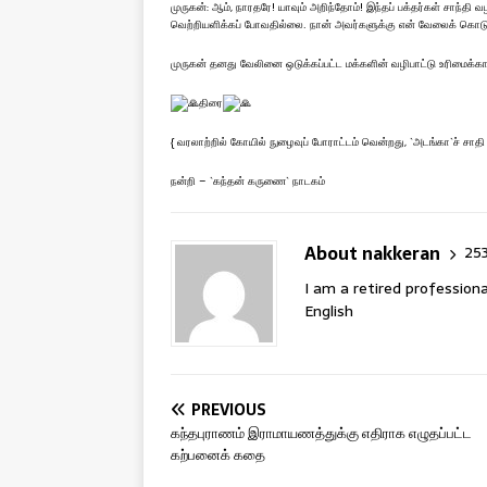
முருகன்: ஆம், நாரதரே! யாவும் அறிந்தோம்! இந்தப் பக்தர்கள் சாந்தி
வெற்றியளிக்கப் போவதில்லை. நான் அவர்களுக்கு என் வேலைக் கொடுத்
முருகன் தனது வேலினை ஒடுக்கப்பட்ட மக்களின் வழிபாட்டு உரிமைக்கா
திரை
{ வரலாற்றில் கோயில் நுழைவுப் போராட்டம் வென்றது, `அடங்கா`ச் சாத
நன்றி – `கந்தன் கருணை` நாடகம்
About nakkeran
253
I am a retired professiona
English
PREVIOUS
கந்தபுராணம் இராமாயணத்துக்கு எதிராக எழுதப்பட்ட
கற்பனைக் கதை