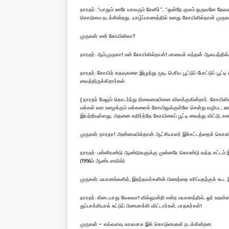
நாரதர்: “யாதும் ஊரே யாவரும் கேளிர்”, “ஒன்றே குலம் ஒருவனே தேவ
கொடுமை நடக்கின்றது. யாழ்ப்பாணத்தில் உனது கோயிலில்தான் முருக
முருகன்: என் கோயிலிலா?
நாரதர்: ஆம்,முருகா! உன் கோயிலில்தான்! மாவைக் கந்தன் ஆலயத்தில்தா
நாரதர்: கோயிற் கதவுகளை இழுத்து மூடி, பெரிய பூட்டுப் போட்டுப் பூட்
வைத்திருக்கிறார்கள்.
{ நாரதர் மேலும் தொடர்ந்து நிலைமையினை விளக்குகின்றார். கோயிலில்
மக்கள் என உழைக்கும் மக்களைக் கோயிலுக்குள்ளே சென்று வழிபட, சுர
இயற்றியுள்ளது, அதனை எதிர்த்தே கோயிலைப் பூட்டி வைத்து விட்டு, சண
முருகன்: நாரதா! அண்மையில்தான் ஆட்சியாளர் இச்சட்டத்தைக் கொண
நாரதர்: பன்னிரண்டு ஆண்டுகளுக்கு முன்னரே கொண்டு வந்த சட்டம் இது.
(1956ம் ஆண்டளவில்)
முருகன்: மயானங்களில், இறந்தவர்களின் பிணத்தை எரிப்பதற்குக் கூட
நாரதர்: கிடையாது வேலவா! வில்லூன்றி என்ற மயானத்தில், ஓர் உறவி
துப்பாக்கியால் சுட்டுப் பிணமாக்கி விட்டார்கள், பாதகர்கள்!
முருகன் – எவ்வளவு காலமாக இக் கொடுமைகள் நடக்கின்றன.