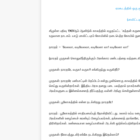
ஏமகூடத்தில் ஒரு 
(மாவிட்டப
கீழுள்ள பதிவு 1969ஆம் ஆண்டுக் காலத்தில் எழுதப்பட்ட `கந்தன் கர
உருவான நாடகம். யாழ் மாவிட்டபுரம் கோயிலில் நடைபெற்ற கோயில் ந
நாரதர் – `வேலவா, வடிவேலவா, வடிவேலா வா! வடிவேலா வா!`
(நாரதர் முருகன் கொலுவீற்றிருக்கும் அலங்கார மண்டபத்தை வந்தடைகி
முருகன்: நாரதரே, வருக! வருக!! எங்கிருந்து வருகிறீர்?
முருகன்: நாரதரே பண்பாட்டின் பிறப்பிடம் என்று முன்னொரு காலத்தில
செய்து வருகின்றார்கள். இந்திய அரசு தனது படை பலத்தால் நாகர்களின்
அவர்களுடைய இன்னல்களைத் தீர்ப்பதற்கு வள்ளி அங்கு சென்றுள்ளாள
முருகன்: பூலோகத்தில் என்ன நடக்கிறது நாரதரே!
நாரதர் : பூலோகத்தில் சாதியமைப்புத் தோன்றிவிட்டது. உலகம் உய்ய உழ
அவர்களின் உழைப்பைச் சுரண்டிப் பிழைப்பவர்கள், தங்களைத் தாங்களே, உ
திரிகிறார்கள். உண்மையான உழைப்பாளிகள் அடக்கி ஒடுக்கப்படுகிறார்கள்
முருகன்: (கோபத்துடன்) எங்கே நடக்கிறது இதெல்லாம்?