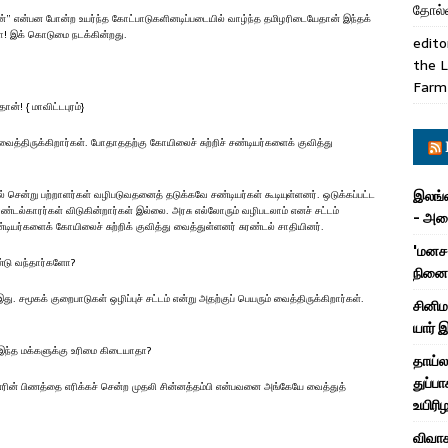
தோல்வ
ன்” என்பன போன்ற உயர்ந்த கோட்பாடுகளினடிப்படையில் வாழ்ந்த தமிழரிடையேதான் இந்தக்
ா! இக் கொடுமை நடக்கின்றது.
edito
the L
Farm
ன்! { மாவிட்டபுரம்}
டி வைத்திருக்கிறார்கள். போதாததற்கு கோயிலைச் சுற்றிச் சண்டியர்களைக் குவித்து
இலங்க
 சென்று பற்றாளர்கள் வழிபடுவதனைத் தடுக்கவே சண்டியர்கள் கூடியுள்ளனர். ஒடுக்கப்பட்ட
ண்டல்காரர்கள் விடுகின்றார்கள் இல்லை. அரசு எல்லோரும் வழிபடலாம் எனச் சட்டம்
- அமை
்டியர்களைக் கோயிலைச் சுற்றிக் குவித்து வைத்துள்ளனர் சுரண்டல் சாதியினர்.
'மனசா
்டு வந்தார்களோ?
நினைவ
 சமூகக் குறைபாடுகள் ஒழிப்புச் சட்டம் என்று அதற்குப் பெயரும் வைத்திருக்கிறார்கள்.
சினிம
யார் 
 இந்த மக்களுக்கு உரிமை கிடையாதா?
தாய்ல
துப்பா
னரின் பிணத்தை எரிக்கச் சென்ற முதலி சின்னத்தம்பி என்பவனை அங்கேயே வைத்துத்
உயிரி
விவாக