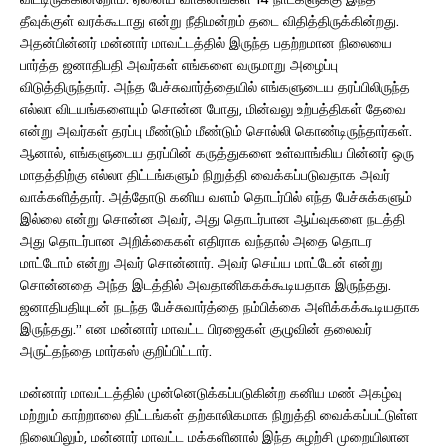
தீவுக்குள் வரக்கூடாது என்று நீதிமன்றம் தடை விதித்திருக்கின்றது.
அதன்பின்னர் மன்னார் மாவட்டத்தில் இருந்த பதற்றமான நிலையை
பார்த்த ஜனாதிபதி அவர்கள் எங்களை வருமாறு அழைப்பு
விடுத்திருந்தார். அந்த பேச்சுவார்த்தையில் எங்களுடைய தரப்பிலிருந்த
எல்லா விடயங்களையும் சொன்ன போது, மின்வலு உற்பத்திகள் தேவை
என்று அவர்கள் தரப்பு மீண்டும் மீண்டும் சொல்லி கொண்டிருந்தார்கள்.
ஆனால், எங்களுடைய தரப்பின் கருத்துகளை உள்வாங்கிய பின்னர் ஒரு
மாதத்திற்கு எல்லா திட்டங்களும் நிறுத்தி வைக்கப்படுவதாக அவர்
வாக்களித்தார். அத்தோடு கனிய வளம் தொடர்பில் எந்த பேச்சுக்களும்
இல்லை என்று சொன்ன அவர், அது தொடர்பான ஆய்வுகளை நடத்தி
அது தொடர்பான அறிக்கைகள் எதிராக வந்தால் அதை தொடர
மாட்டோம் என்று அவர் சொன்னார். அவர் செய்ய மாட்டேன் என்று
சொன்னதை அந்த இடத்தில் அவதானிககக்கூடியதாக இருந்தது.
ஜனாதிபதியுடன் நடந்த பேச்சுவார்த்தை நம்பிக்கை அளிக்கக்கூடியதாக
இருந்தது.” என மன்னார் மாவட்ட பிரஜைகள் குழுவின் தலைவர்
அருட்தந்தை மார்கஸ் குறிப்பிட்டார்.
மன்னார் மாவட்டத்தில் முன்னெடுக்கப்படுகின்ற கனிய மண் அகழ்வு
மற்றும் காற்றாலை திட்டங்கள் தற்காலிகமாக நிறுத்தி வைக்கப்பட்டுள்ள
நிலையிலும், மன்னார் மாவட்ட மக்களினால் இந்த சுழற்சி முறையிலான