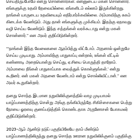
செய்திருப்போமே என்று சொன்னார்கள். என்னுடைய மகன் சொன்னார்.
எங்களுக்கு உதவி தேவையில்லை. எங்களிடம் எல்லாம் இருக்கின்றது.
நாங்கள் யாருடைய உதவியையும் எதிர்பார்க்கவில்லை. அம்மாவிற்கு சுகம்
கிடைக்க வேண்டும். அது தான் எங்களுக்கு முக்கியம். இதற்கு ஏதாவது
வழி செய்ய வேண்டும். இந்த சத்தங்கள் வரக்கூடாது என்று மகன்
சொன்னார்.” என அவர் குறிப்பிடுகின்றார்.
“‘நாங்கள் இந்த வேலைகளை ஆரம்பித்து விட்டோம். அதனால் ஒன்றுமே
செய்ய முடியாது. அம்மாவிற்கு பாதுகாப்பு என்றால், உங்கள் வீட்டில்
கண்ணாடி அறையொன்று செய்து, ஏ.சியை பொருத்தி தாறோம்.
அம்மாவை நீங்கள் பாதுகாப்பாக வைத்துக் கொள்ளுங்கள்.’ என்று
கூறினர். என் மகன் அதனை வேண்டாம் என்று சொல்லிவிட்டான்.” என
அவர் கூறுகின்றார்.
தனது சொந்த இடமான நறுவிலிக்குளத்தில் வாழ முடியாமல்
யாழ்ப்பாணத்திற்கு சென்று அங்கு தங்கியிருந்தே சிகிச்சைகளை பெற்று
நோயை ஓரளவு குணப்படுத்திக் கொண்டதாக அருணேசன் யோகமலர்
குறிப்பிடுகின்றார்.
2023-ஆம் ஆண்டு நடுப் பகுதியிலேயே தாம் மீண்டும்
யாழ்ப்பாணத்திலிருந்து தனது சொந்த ஊரான நறுவிலிக்குளம் பகுதிக்கு