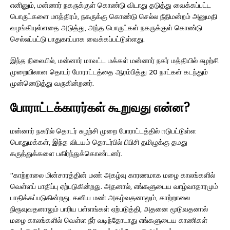
எனினும், மன்னார் நகருக்குள் கொண்டு விடாது தடுத்து வைக்கப்பட்ட
பொருட்களை மாத்திரம், நகருக்கு கொண்டு செல்ல நீதிமன்றம் அனுமதி
வழங்கியுள்ளதை அடுத்து, அந்த பொருட்கள் நகருக்குள் கொண்டு
செல்லப்பட்டு பாதுகாப்பாக வைக்கப்பட்டுள்ளது.
இந்த நிலையில், மன்னார் மாவட்ட மக்கள் மன்னார் நகர் மத்தியில் சுழற்சி
முறையிலான தொடர் போராட்டத்தை ஆரம்பித்து 20 நாட்கள் கடந்தும்
முன்னெடுத்து வருகின்றனர்.
போராட்டக்காரர்கள் கூறுவது என்ன?
மன்னார் நகரில் தொடர் சுழற்சி முறை போராட்டத்தில் ஈடுபட்டுள்ள
பொதுமக்கள், இந்த விடயம் தொடர்பில் பிபிசி தமிழுக்கு தமது
கருத்துக்களை பகிர்ந்துக்கொண்டனர்.
”காற்றாலை மின்சாரத்தின் மண் அகழ்வு காரணமாக மழை காலங்களில்
வெள்ளப் பாதிப்பு ஏற்படுகின்றது. அதனால், எங்களுடைய வாழ்வாதாரமும்
பாதிக்கப்படுகின்றது. கனிய மண் அகழ்வதனாலும், காற்றாலை
நிரூவுவதனாலும் பாரிய பள்ளங்கள் ஏற்படுத்தி, அதனை மூடுவதனால்
மழை காலங்களில் வெள்ள நீர் வடிந்தோடாது எங்களுடைய காணிகள்