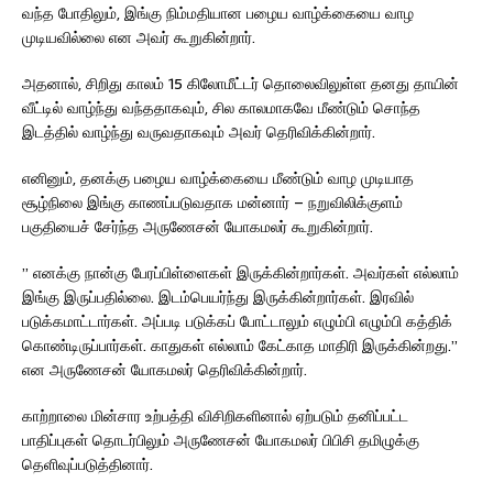
வந்த போதிலும், இங்கு நிம்மதியான பழைய வாழ்க்கையை வாழ
முடியவில்லை என அவர் கூறுகின்றார்.
அதனால், சிறிது காலம் 15 கிலோமீட்டர் தொலைவிலுள்ள தனது தாயின்
வீட்டில் வாழ்ந்து வந்ததாகவும், சில காலமாகவே மீண்டும் சொந்த
இடத்தில் வாழ்ந்து வருவதாகவும் அவர் தெரிவிக்கின்றார்.
எனினும், தனக்கு பழைய வாழ்க்கையை மீண்டும் வாழ முடியாத
சூழ்நிலை இங்கு காணப்படுவதாக மன்னார் – நறுவிலிக்குளம்
பகுதியைச் சேர்ந்த அருணேசன் யோகமலர் கூறுகின்றார்.
” எனக்கு நான்கு பேரப்பிள்ளைகள் இருக்கின்றார்கள். அவர்கள் எல்லாம்
இங்கு இருப்பதில்லை. இடம்பெயர்ந்து இருக்கின்றார்கள். இரவில்
படுக்கமாட்டார்கள். அப்படி படுக்கப் போட்டாலும் எழும்பி எழும்பி கத்திக்
கொண்டிருப்பார்கள். காதுகள் எல்லாம் கேட்காத மாதிரி இருக்கின்றது.”
என அருணேசன் யோகமலர் தெரிவிக்கின்றார்.
காற்றாலை மின்சார உற்பத்தி விசிறிகளினால் ஏற்படும் தனிப்பட்ட
பாதிப்புகள் தொடர்பிலும் அருணேசன் யோகமலர் பிபிசி தமிழுக்கு
தெளிவுப்படுத்தினார்.