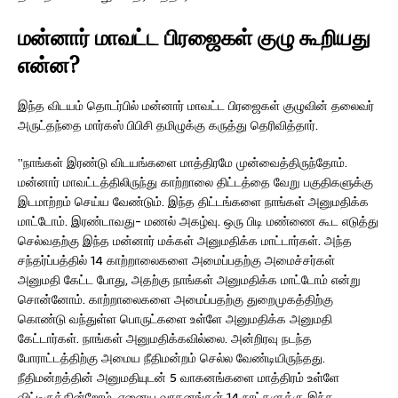
மன்னார் மாவட்ட பிரஜைகள் குழு கூறியது
என்ன?
இந்த விடயம் தொடர்பில் மன்னார் மாவட்ட பிரஜைகள் குழுவின் தலைவர்
அருட்தந்தை மார்கஸ் பிபிசி தமிழுக்கு கருத்து தெரிவித்தார்.
”நாங்கள் இரண்டு விடயங்களை மாத்திரமே முன்வைத்திருந்தோம்.
மன்னார் மாவட்டத்திலிருந்து காற்றாலை திட்டத்தை வேறு பகுதிகளுக்கு
இடமாற்றம் செய்ய வேண்டும். இந்த திட்டங்களை நாங்கள் அனுமதிக்க
மாட்டோம். இரண்டாவது- மணல் அகழ்வு. ஒரு பிடி மண்ணை கூட எடுத்து
செல்வதற்கு இந்த மன்னார் மக்கள் அனுமதிக்க மாட்டார்கள். அந்த
சந்தர்ப்பத்தில் 14 காற்றாலைகளை அமைப்பதற்கு அமைச்சர்கள்
அனுமதி கேட்ட போது, அதற்கு நாங்கள் அனுமதிக்க மாட்டோம் என்று
சொன்னோம். காற்றாலைகளை அமைப்பதற்கு துறைமுகத்திற்கு
கொண்டு வந்துள்ள பொருட்களை உள்ளே அனுமதிக்க அனுமதி
கேட்டார்கள். நாங்கள் அனுமதிக்கவில்லை. அன்றிரவு நடந்த
போராட்டத்திற்கு அமைய நீதிமன்றம் செல்ல வேண்டியிருந்தது.
நீதிமன்றத்தின் அனுமதியுடன் 5 வாகனங்களை மாத்திரம் உள்ளே
விட்டிருக்கின்றோம். ஏனைய வாகனங்கள் 14 நாட்களுக்கு இந்த