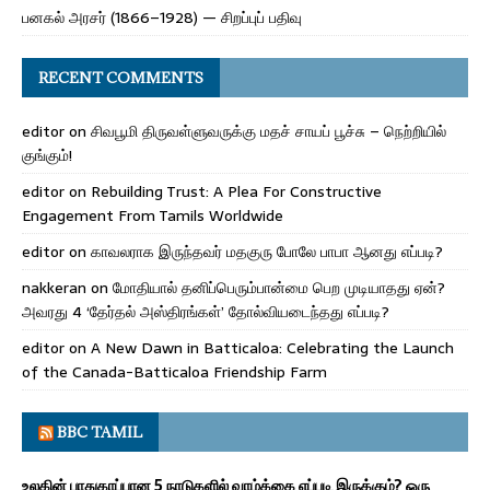
பனகல் அரசர் (1866–1928) — சிறப்புப் பதிவு
RECENT COMMENTS
editor
on
சிவபூமி திருவள்ளுவருக்கு மதச் சாயப் பூச்சு – நெற்றியில்
குங்கும்!
editor
on
Rebuilding Trust: A Plea For Constructive
Engagement From Tamils Worldwide
editor
on
காவலராக இருந்தவர் மதகுரு போலே பாபா ஆனது எப்படி?
nakkeran
on
மோதியால் தனிப்பெரும்பான்மை பெற முடியாதது ஏன்?
அவரது 4 ‘தேர்தல் அஸ்திரங்கள்’ தோல்வியடைந்தது எப்படி?
editor
on
A New Dawn in Batticaloa: Celebrating the Launch
of the Canada-Batticaloa Friendship Farm
BBC TAMIL
உலகின் பாதுகாப்பான 5 நாடுகளில் வாழ்க்கை எப்படி இருக்கும்? ஒரு