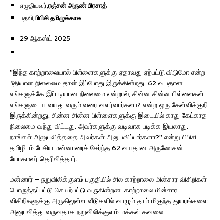
எழுதியவர்,
ரஞ்சன் அருண் பிரசாத்
பதவி,
பிபிசி தமிழுக்காக
29 ஆகஸ்ட் 2025
”இந்த காற்றாலையால் பிள்ளைகளுக்கு ஏதாவது ஏற்பட்டு விடுமோ என்ற
பீதியான நிலைமை தான் இப்போது இருக்கின்றது. 62 வயதான
எங்களுக்கே இப்படியான நிலைமை என்றால், சின்ன சின்ன பிள்ளைகள்
எங்களுடைய வயது வரும் வரை வளர்வார்களா? என்ற ஒரு கேள்விக்குறி
இருக்கின்றது. சின்ன சின்ன பிள்ளைகளுக்கு இடையில் காது கேட்காத
நிலைமை வந்து விட்டது. அவர்களுக்கு வடிவாக படிக்க இயலாது.
நாங்கள் அனுபவித்ததை அவர்கள் அனுபவிப்பார்களா?” என்று பிபிசி
தமிழிடம் பேசிய மன்னாரைச் சேர்ந்த 62 வயதான அருணேசன்
யோகமலர் தெரிவித்தார்.
மன்னார் – நறுவிலிக்குளம் பகுதியில் சில காற்றாலை மின்சார விசிறிகள்
பொருத்தப்பட்டு செயற்பட்டு வருகின்றன. காற்றாலை மின்சார
விசிறிகளுக்கு அருகிலுள்ள வீடுகளில் வாழும் தாம் மிகுந்த துயரங்களை
அனுபவித்து வருவதாக நறுவிலிக்குளம் மக்கள் கவலை