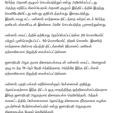
சேர்ந்த அதானி குழுமம் செயல்படுத்தும் என்று அறிவிக்கப்பட்டது.
அதற்கு எதிர்ப்பு கிளம்பியதால் அதானி குழுமம் இத்திட்டத்தில் இருந்து
வெளியேறிவிட்டது என்பது குறிப்பிடத்தக்கது. இதையடுத்து,
இரண்டாவது கட்ட மன்னார் காற்றாலை திட்டத்தை உள்நாட்டைச் சேர்ந்த
தனியார் பங்களிப்புடன் இலங்கை அரசே செயல்படுத்த முனைந்துள்ளது.
மன்னார் மாவட்டத்தில் தற்போது ஆரம்பிக்கப்பட்டுள்ள 20 மெகாவோர்ட்
மற்றும் முன்மொழியப்பட்ட 50 மெகாவோர்ட் திறன் கொண்ட இரண்டு
காற்றாலை மின்சார உற்பத்தி திட்டங்களின் நிர்மாணப் பணிகள்
தற்காலிகமாக நிறுத்தி வைக்கப்பட்டுள்ளன.
ஜனாதிபதி அநுர குமார திஸாநாயக்கவுடன் மன்னார் மாவட்ட பிரஜைகள்
குழு கடந்த 13-ஆம் தேதி சந்தித்ததை அடுத்தே இந்த திட்டங்கள்
தற்காலிகமாக நிறுத்தி வைக்கப்பட்டுள்ளன.
மன்னார் பகுதி மக்கள் எதிர்கொள்ளும் பிரச்னைகள் குறித்து
ஆராய்வதற்காக இந்த திட்டம் ஒரு மாதத்திற்கு ஒத்திவைக்கப்படுவதாக
இங்கு ஜனாதிபதி அநுரகுமார திஸாநாயக்க தெரிவித்தார். அந்தக்
காலகட்டத்தில், பிரச்னைகளை ஆராய்ந்து விரைவாக தீர்வுகளை வழங்க
முயற்சிகள் மேற்கொள்ளப்படும் என்று ஜனாதிபதி அநுரகுமார
திஸாநாயக்க மேலும் தெரிவித்தார்.