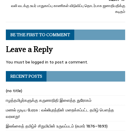
வலி வடக்கு உயர் பாதுகாப்பு காணிகள் விடுவிப்பு தொடர்பாக ஜனாதிபதிக்கு
கடிதம்
BE THE FIRST TO COMMENT
Leave a Reply
You must be
logged in
to post a comment.
RECENT POSTS
(no title)
ஈழத்தமிழர்களுக்கு கருணாநிதி இளைத்த துரோகம்
மணல் மூடிய பேரரசு : வல்லிபுரத்தின் மறைக்கப்பட்ட தமிழ் பௌத்த
வரலாறு!
இலங்கைத் தமிழ்ச் சிறுமியின் உருவப்படம் (சுமார் 1876–1893)