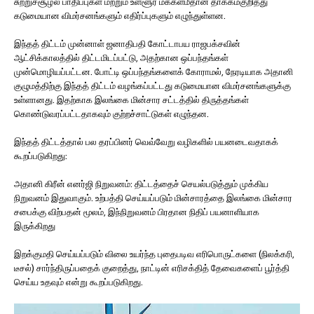
சுற்றுச்சூழல் பாதிப்புகள் மற்றும் உள்ளூர் மக்கள்மீதான தாக்கம்குறித்து
கடுமையான விமர்சனங்களும் எதிர்ப்புகளும் எழுந்துள்ளன.
இந்தத் திட்டம் முன்னாள் ஜனாதிபதி கோட்டாபய ராஜபக்சவின்
ஆட்சிக்காலத்தில் திட்டமிடப்பட்டு, அதற்கான ஒப்பந்தங்கள்
முன்மொழியப்பட்டன. போட்டி ஒப்பந்தங்களைக் கோராமல், நேரடியாக அதானி
குழுமத்திற்கு இந்தத் திட்டம் வழங்கப்பட்டது கடுமையான விமர்சனங்களுக்கு
உள்ளானது. இதற்காக இலங்கை மின்சார சட்டத்தில் திருத்தங்கள்
கொண்டுவரப்பட்டதாகவும் குற்றச்சாட்டுகள் எழுந்தன.
இந்தத் திட்டத்தால் பல தரப்பினர் வெவ்வேறு வழிகளில் பயனடைவதாகக்
கூறப்படுகிறது:
அதானி கிரீன் எனர்ஜி நிறுவனம்: திட்டத்தைச் செயல்படுத்தும் முக்கிய
நிறுவனம் இதுவாகும். உற்பத்தி செய்யப்படும் மின்சாரத்தை இலங்கை மின்சார
சபைக்கு விற்பதன் மூலம், இந்நிறுவனம் பிரதான நிதிப் பயனாளியாக
இருக்கிறது
இறக்குமதி செய்யப்படும் விலை உயர்ந்த புதைபடிவ எரிபொருட்களை (நிலக்கரி,
டீசல்) சார்ந்திருப்பதைக் குறைத்து, நாட்டின் எரிசக்தித் தேவைகளைப் பூர்த்தி
செய்ய உதவும் என்று கூறப்படுகிறது.