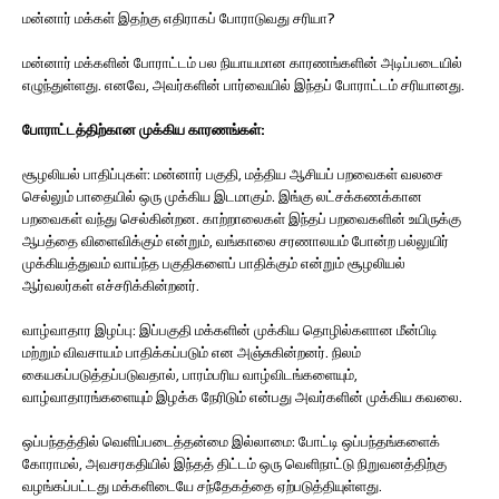
மன்னார் மக்கள் இதற்கு எதிராகப் போராடுவது சரியா?
மன்னார் மக்களின் போராட்டம் பல நியாயமான காரணங்களின் அடிப்படையில்
எழுந்துள்ளது. எனவே, அவர்களின் பார்வையில் இந்தப் போராட்டம் சரியானது.
போராட்டத்திற்கான முக்கிய காரணங்கள்:
சூழலியல் பாதிப்புகள்: மன்னார் பகுதி, மத்திய ஆசியப் பறவைகள் வலசை
செல்லும் பாதையில் ஒரு முக்கிய இடமாகும். இங்கு லட்சக்கணக்கான
பறவைகள் வந்து செல்கின்றன. காற்றாலைகள் இந்தப் பறவைகளின் உயிருக்கு
ஆபத்தை விளைவிக்கும் என்றும், வங்காலை சரணாலயம் போன்ற பல்லுயிர்
முக்கியத்துவம் வாய்ந்த பகுதிகளைப் பாதிக்கும் என்றும் சூழலியல்
ஆர்வலர்கள் எச்சரிக்கின்றனர்.
வாழ்வாதார இழப்பு: இப்பகுதி மக்களின் முக்கிய தொழில்களான மீன்பிடி
மற்றும் விவசாயம் பாதிக்கப்படும் என அஞ்சுகின்றனர். நிலம்
கையகப்படுத்தப்படுவதால், பாரம்பரிய வாழ்விடங்களையும்,
வாழ்வாதாரங்களையும் இழக்க நேரிடும் என்பது அவர்களின் முக்கிய கவலை.
ஒப்பந்தத்தில் வெளிப்படைத்தன்மை இல்லாமை: போட்டி ஒப்பந்தங்களைக்
கோராமல், அவசரகதியில் இந்தத் திட்டம் ஒரு வெளிநாட்டு நிறுவனத்திற்கு
வழங்கப்பட்டது மக்களிடையே சந்தேகத்தை ஏற்படுத்தியுள்ளது.