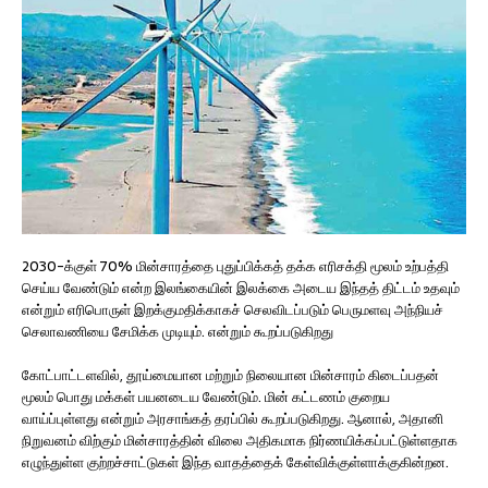
2030-க்குள் 70% மின்சாரத்தை புதுப்பிக்கத் தக்க எரிசக்தி மூலம் உற்பத்தி
செய்ய வேண்டும் என்ற இலங்கையின் இலக்கை அடைய இந்தத் திட்டம் உதவும்
என்றும் எரிபொருள் இறக்குமதிக்காகச் செலவிடப்படும் பெருமளவு அந்நியச்
செலாவணியை சேமிக்க முடியும். என்றும் கூறப்படுகிறது
கோட்பாட்டளவில், தூய்மையான மற்றும் நிலையான மின்சாரம் கிடைப்பதன்
மூலம் பொது மக்கள் பயனடைய வேண்டும். மின் கட்டணம் குறைய
வாய்ப்புள்ளது என்றும் அரசாங்கத் தரப்பில் கூறப்படுகிறது. ஆனால், அதானி
நிறுவனம் விற்கும் மின்சாரத்தின் விலை அதிகமாக நிர்ணயிக்கப்பட்டுள்ளதாக
எழுந்துள்ள குற்றச்சாட்டுகள் இந்த வாதத்தைக் கேள்விக்குள்ளாக்குகின்றன.