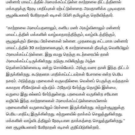
மன்னார் மாவட்டத்தில் அமைக்கப்பட்டுள்ள காற்றாலை திட்டத்தினால்
மக்களுக்கு நேரடி பாதிப்புகள் ஏற்பட்டுள்ளதை அவதானிக்க முடிவதாக
சூழலியலாளர் மேரிநாதன் எடிசன் பிபிசி தமிழுக்கு தெரிவித்தார்.
”காற்றாலை அமைப்பதனாலும், கனிய மண் அகழ்வினாலும் மன்னார்
மாவட்டத்தின் மக்களின் வாழ்வாதாரத்திற்கும், வாழ்விடத்திற்கும்,
சூழலுக்கும் நிறைய பிரச்னைகள் உள்ளன. முதலாவது கட்டமாக மன்னார்
மாவட்டத்தில் 30 காற்றாலைகளும், 6 காற்றாலைகள் தீவுக்கு வெளியிலும்
அமைக்கப்பட்டுள்ளன. இது எமது தெற்கு கடற்கரையில் தான்
அமைக்கப்பட்டிருக்கின்றது. நடுகுடாவிலிருந்து அஞ்சு
தென்னம்பிள்ளையடி என்று சொல்வோம். அங்கு வரை தான் இந்த திட்டம்
இருக்கின்றது. கூடுதலாக பாதிக்கப்பட்டவர்கள் பேசாலை என்ற பெரிய
நகரம். அடுத்தது பறவைகள் வருவதில்லை. வெள்ளப் பெருக்கு வந்ததால்
சுகாதார சீர்கேடுகள் ஏற்படும். அதோடு சேர்த்து தொழில் இன்மை,
வறுமை இது எல்லாம் சேர்ந்துள்ளது. பறவைகள் வருகின்ற சரியான
வழியில் இந்த காற்றாலைகள் அமைக்கப்பட்டுள்ளமையினால்
பறவைகளின் வருகையிலும் பிரச்னை இருக்கின்றது. சுற்றுச்சூழலுக்கு
பெரிய பாதிப்பு இருக்கின்றது. சுற்றுலாவில் தாக்கம் செலுத்துகின்றது.
மக்களின் வாழ்விடத்திலும் நேரடியான தாக்கத்தை செலுத்துகின்றது.”
என சூழலியலாளர் மேரிநாதன் எடிசன் குறிப்பிடுகின்றார்.