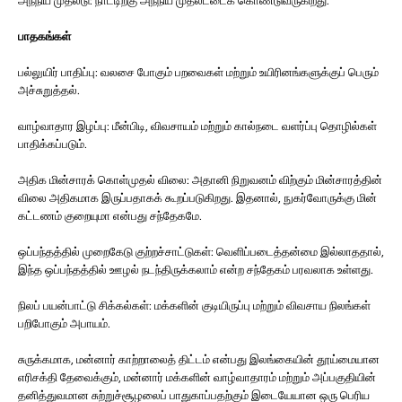
அந்நிய முதலீடு: நாட்டிற்கு அந்நிய முதலீட்டைக் கொண்டுவருகிறது.
பாதகங்கள்
பல்லுயிர் பாதிப்பு: வலசை போகும் பறவைகள் மற்றும் உயிரினங்களுக்குப் பெரும்
அச்சுறுத்தல்.
வாழ்வாதார இழப்பு: மீன்பிடி, விவசாயம் மற்றும் கால்நடை வளர்ப்பு தொழில்கள்
பாதிக்கப்படும்.
அதிக மின்சாரக் கொள்முதல் விலை: அதானி நிறுவனம் விற்கும் மின்சாரத்தின்
விலை அதிகமாக இருப்பதாகக் கூறப்படுகிறது. இதனால், நுகர்வோருக்கு மின்
கட்டணம் குறையுமா என்பது சந்தேகமே.
ஒப்பந்தத்தில் முறைகேடு குற்றச்சாட்டுகள்: வெளிப்படைத்தன்மை இல்லாததால்,
இந்த ஒப்பந்தத்தில் ஊழல் நடந்திருக்கலாம் என்ற சந்தேகம் பரவலாக உள்ளது.
நிலப் பயன்பாட்டு சிக்கல்கள்: மக்களின் குடியிருப்பு மற்றும் விவசாய நிலங்கள்
பறிபோகும் அபாயம்.
சுருக்கமாக, மன்னார் காற்றாலைத் திட்டம் என்பது இலங்கையின் தூய்மையான
எரிசக்தி தேவைக்கும், மன்னார் மக்களின் வாழ்வாதாரம் மற்றும் அப்பகுதியின்
தனித்துவமான சுற்றுச்சூழலைப் பாதுகாப்பதற்கும் இடையேயான ஒரு பெரிய