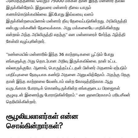
அமைத்ததனால். வெறும் 75000 மக்கள் தான் இந்த மன்னார் தீவில்
இருக்கின்றோம். இதுவரை மன்னார் தீவை யாரும்
கணக்கெடுக்கவில்லை. இப்போது இவ்வளவு வளம்
இருக்கின்றமையினால் மன்னார் தீவு தேவைப்படுகின்றது. அபிவிருத்தி
என்பது மக்களின் தேவைக்காக. அது மக்களையே பாதிக்கின்றது
என்றால் அந்த அபிவிருத்தி எதற்கு” என மன்னாரைச் சேர்ந்த ஆர்த்தி
கேள்வி எழுப்புகின்றார்.
”உண்மையில் மன்னாரில் இந்த 36 காற்றாடிகளை பூட்டும் போது
எங்களுக்கு அது தொடர்பான அறிவு இருக்கவில்லை. நான் உட்பட
எல்லாருக்குமே. ஆனால், பொருத்தப்பட்டதன் பின்னர் அதனால் ஏற்படும்
பாதிப்புகளை நேரடியாக கண்டு அதனை அனுபவித்தோம். அதற்கு பிறகு
தான் இந்த காற்றாலை வேண்டாம் என்ற கோஷத்திற்காக ஆறு
வருடங்காக போராடிக் கொண்டிருக்கின்ற எங்களுடைய பிரஜைகள்
குழுவுடன் இணைந்து போராடுகின்றோம்.” என ஞானபிரகாசம் மரியசீலன்
தெரிவிக்கின்றார்.
சூழலியலாளர்கள் என்ன
சொல்கின்றார்கள்?