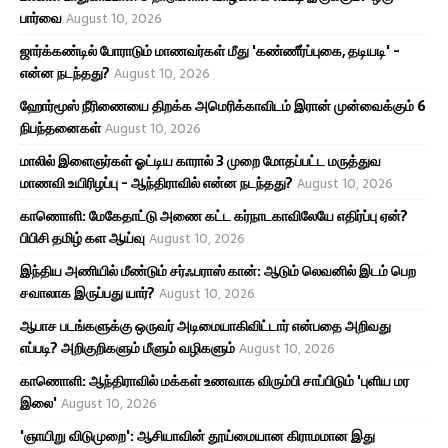
பார்வை
August 10, 2026
ஜார்க்கண்டில் போராடும் மாணவர்கள் மீது 'கண்ணீர்ப்புகை, தடியடி' -
என்ன நடந்தது?
August 10, 2026
ஹோர்மூஸ் நீரிணையை திறக்க அமெரிக்காவிடம் இரான் முன்வைக்கும் 6
நிபந்தனைகள்
August 10, 2026
மாலில் இளைஞர்கள் ஓட்டிய காரால் 3 முறை மோதப்பட்ட மருத்துவ
மாணவி உயிரிழப்பு - ஆந்திராவில் என்ன நடந்தது?
August 10, 2026
காணொளி: மேகேதாட்டு அணை கட்ட கர்நாடகாவிலேயே எதிர்ப்பு ஏன்?
பிபிசி தமிழ் கள ஆய்வு
August 10, 2026
இந்திய அணியில் மீண்டும் சர்ஃபராஸ் கான்: ஆடும் லெவனில் இடம் பெற
சவாலாக இருப்பது யார்?
August 10, 2026
ஆபாச படங்களுக்கு ஒருவர் அடிமையாகிவிட்டார் என்பதை அறிவது
எப்படி? அறிகுறிகளும் மீளும் வழிகளும்
August 10, 2026
காணொளி: ஆந்திராவில் மக்கள் உணவாக விரும்பி சாப்பிடும் 'புளிய மர
இலை'
August 10, 2026
'ஞாயிறு விடுமுறை': ஆசியாவின் தூய்மையான கிராமமான இது