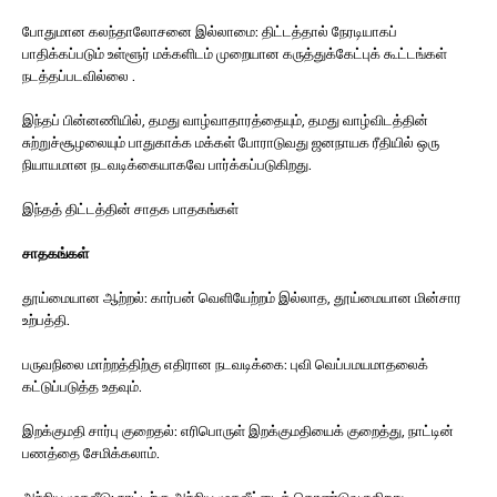
போதுமான கலந்தாலோசனை இல்லாமை: திட்டத்தால் நேரடியாகப்
பாதிக்கப்படும் உள்ளூர் மக்களிடம் முறையான கருத்துக்கேட்புக் கூட்டங்கள்
நடத்தப்படவில்லை .
இந்தப் பின்னணியில், தமது வாழ்வாதாரத்தையும், தமது வாழ்விடத்தின்
சுற்றுச்சூழலையும் பாதுகாக்க மக்கள் போராடுவது ஜனநாயக ரீதியில் ஒரு
நியாயமான நடவடிக்கையாகவே பார்க்கப்படுகிறது.
இந்தத் திட்டத்தின் சாதக பாதகங்கள்
சாதகங்கள்
தூய்மையான ஆற்றல்: கார்பன் வெளியேற்றம் இல்லாத, தூய்மையான மின்சார
உற்பத்தி.
பருவநிலை மாற்றத்திற்கு எதிரான நடவடிக்கை: புவி வெப்பமயமாதலைக்
கட்டுப்படுத்த உதவும்.
இறக்குமதி சார்பு குறைதல்: எரிபொருள் இறக்குமதியைக் குறைத்து, நாட்டின்
பணத்தை சேமிக்கலாம்.