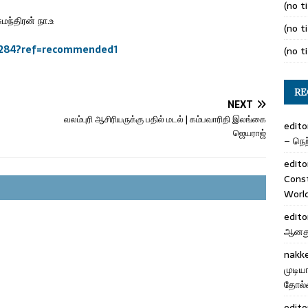
(no ti
மந்திரன் நா.உ
(no ti
70284?ref=recommended1
(no ti
RE
NEXT
வலம்புரி ஆசிரியருக்கு பதில் மடல் | கம்பவாரிதி இலங்கை
edito
ஜெயராஜ்
– நெற்
edito
Cons
Worl
edito
ஆனது 
nakk
முடிய
தோல்வ
edito