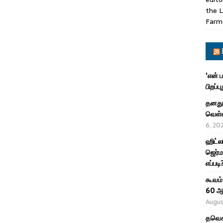
the L
Farm
'என் 
பிறப்ப
தனது 
வெள்ள
6, 20
ஹிட்ல
ஜெர்ம
எப்படி
கூவம்
60 ஆ
Augus
தவெக 