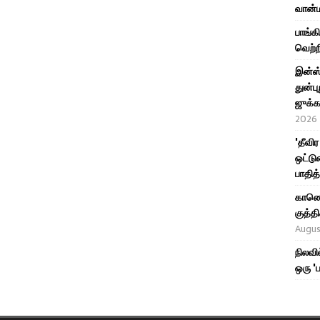
வான்ம
பாங்க
வெற்ற
இன்ஸ்
துன்பு
ஜுக்க
2026
'தீவி
ஒட்டு
பாதித
காணொள
குத்
Augus
நிலவி
ஒரு '