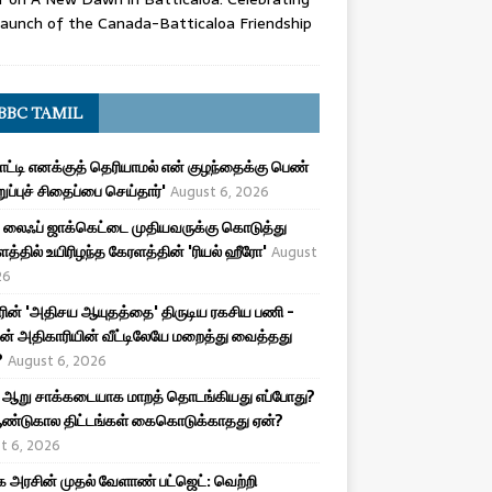
aunch of the Canada-Batticaloa Friendship
BBC TAMIL
பாட்டி எனக்குத் தெரியாமல் என் குழந்தைக்கு பெண்
ுறுப்புச் சிதைப்பை செய்தார்'
August 6, 2026
லைஃப் ஜாக்கெட்டை முதியவருக்கு கொடுத்து
த்தில் உயிரிழந்த கேரளத்தின் 'ரியல் ஹீரோ'
August
26
ரின் 'அதிசய ஆயுதத்தை' திருடிய ரகசிய பணி -
ன் அதிகாரியின் வீட்டிலேயே மறைத்து வைத்தது
?
August 6, 2026
 ஆறு சாக்கடையாக மாறத் தொடங்கியது எப்போது?
ண்டுகால திட்டங்கள் கைகொடுக்காதது ஏன்?
t 6, 2026
அரசின் முதல் வேளாண் பட்ஜெட்: வெற்றி