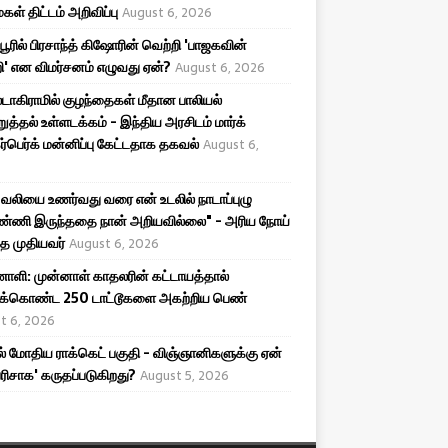
கள் திட்டம் அறிவிப்பு
August 6, 2026
ிபூரில் பிரசாந்த் கிஷோரின் வெற்றி 'பாஜகவின்
ி' என விமர்சனம் எழுவது ஏன்?
August 6, 2026
டாகிராமில் குழந்தைகள் மீதான பாலியல்
றுத்தல் உள்ளடக்கம் - இந்திய அரசிடம் மார்க்
ர்பெர்க் மன்னிப்பு கேட்டதாக தகவல்
August 6,
ர வலியை உணர்வது வரை என் உடலில் நாடாப்புழு
ண்ணி இருந்ததை நான் அறியவில்லை" - அரிய நோய்
்த முதியவர்
August 6, 2026
ி: முன்னாள் காதலரின் கட்டாயத்தால்
திக்கொண்ட 250 டாட்டூகளை அகற்றிய பெண்
t 6, 2026
ல் மோதிய ராக்கெட் பகுதி - விஞ்ஞானிகளுக்கு ஏன்
பரிசாக' கருதப்படுகிறது?
August 5, 2026