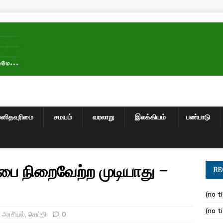
மனிதவுரிமை
சமயம்
வரலாறு
இலக்கியம்
பண்பாடு
பை நிறைவேற்ற முடியாது –
RE
(no ti
(no ti
,
அரசியல்
,
செய்தி
0