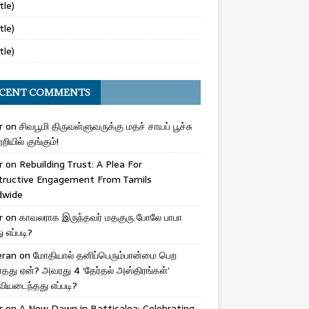
tle)
tle)
tle)
CENT COMMENTS
r
on
சிவபூமி திருவள்ளுவருக்கு மதச் சாயப் பூச்சு
றியில் குங்கும்!
r
on
Rebuilding Trust: A Plea For
tructive Engagement From Tamils
dwide
r
on
காவலராக இருந்தவர் மதகுரு போலே பாபா
எப்படி?
eran
on
மோதியால் தனிப்பெரும்பான்மை பெற
ாதது ஏன்? அவரது 4 ‘தேர்தல் அஸ்திரங்கள்’
ியடைந்தது எப்படி?
r
on
A New Dawn in Batticaloa: Celebrating