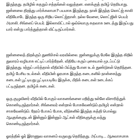
இருந்தது. தமிழில் கதறும் சத்தங்கள் வலுத்தன. எனக்குத் தமிழ் தெரியாது.
ஜன்னலை திறந்து பார்க்கலாமா? பயமாக இருந்தது. நான் இருந்த லொட்ஜ் காலி
வீதியோடே இருந்த ஒரு சிறிய லொட்ஜ்தான். நல்ல வேளை, லொட்ஜின் பெயர்
அமாலி. சிங்களப் பெயர். இல்லாவிட்டால் ஒவ்வொரு கதவாக உடைத்து இருப்பது
யார் என்று பார்த்துத்தான் விட்டிருப்பார்கள்.
ஜன்னலைத் திறக்கும் துணிச்சல் வரவில்லை. ஜன்னலுக்கு மேலே இருந்த கிறில்
துவாரம் வழியாக எட்டிப் பார்த்தேன். வீதியே கரும் புகையால் மூடப்பட்டு
இருந்தது. உற்றுப் பார்த்தால் வீதியில் பிய்ந்து போன உடல் துண்டுகள் தெரிந்தன.
தமிழ் பேசிய உடல்கள். வீதியின் ஓரமாக இருந்த கடைகளில் நான்கைந்து
கடைகள் பூட்டியது பூட்டியபடியே இருக்க, மீதிக் கடைகள் உடைக்கப்
பட்டிருந்தன. தமிழ்க் கடைகள்.
ஒரு குழுவினர் வீதியில் போகும் வாகனங்களை மறித்து உள்ளே விசாரித்துக்
கொண்டிருந்தார்கள். சிங்களவர் என்றால் போகவேண்டும்.தமிழர் என்றால்
சாகவேண்டும். நேரம் போகப் போக, வீடுகளில் இருந்த கத்தி பொல்லு
ஆயுதங்களுடன் இன்னும் இன்னும் ஆட்கள் வீதிகளுக்கு வந்து
கொண்டிருந்தார்கள்.
ஓரத்தில் ஓர் இராணுவ வாகனம் வருவது தெரிந்தது. அப்பாடி… ஆசுவாசமாக