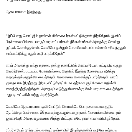
ஆசுவாசமாக இருந்தது.
“இப்போது லொட்ஜில் நாங்கள் சிங்களவர்கள் மட்டும்தான் நிற்கிறோம். இனிப்
பிரச்சனையில்லை. யாரும் வரமாட்டார்கள். நீங்கள் உங்கள் அறைக்கு சென்று
பூட்டிக் கொள்ளுங்கள். வெளியே ஒன்றும் போகவேண்டாம். எல்லாம் சரிவந்ததும்
சாப்பாட்டுக்கு ஏதும் வழி பார்க்கிறேன்”
நான் அறைக்கு வந்து கதவை நன்கு தாளிட்டுக் கொண்டேன். கட்டிலில் வந்து
அமர்ந்தேன். படபடப்பு போகவில்லை. அருகில் இருந்த மேசையை எடுத்து
கதவுக்குக் குறுக்கே வைத்தேன். மேசையை அசைத்துப் பார்த்தேன். பாரம்
குறைவாக இருந்தது. இரவு வீட்டுக்குப் போவதற்காக சூட்கேசை அடுக்கி
வைத்திருந்திருந்தேன். அதையும் எடுத்து மேசைக்கு மேல் பாரமாக வைத்தேன்.
மறுபடி கட்டிலில் வந்து அமர்ந்தேன்.
வெளியே ஆரவாரமான ஒலி கேட்டுக் கொண்டே பொரளை மயானத்தில்
ஆரம்பித்த பிரச்சனை இந்தளவுக்கு வரும் என்று நான் நினைக்கவில்லை. நம்
ஜனாதிபதி அதை சுமுகமாக தீர்த்து விட்டதாகவே நான் எண்ணியிருந்தேன்.
ரப்பர் எரியும் நாற்றமும் புகையும் ஜன்னலின் இடுக்குகளின் வழியே வந்தபடி