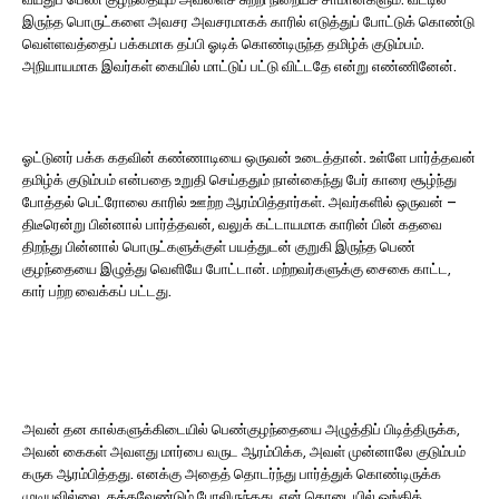
இருந்த பொருட்களை அவசர அவசரமாகக் காரில் எடுத்துப் போட்டுக் கொண்டு
வெள்ளவத்தைப் பக்கமாக தப்பி ஓடிக் கொண்டிருந்த தமிழ்க் குடும்பம்.
அநியாயமாக இவர்கள் கையில் மாட்டுப் பட்டு விட்டதே என்று எண்ணினேன்.
ஓட்டுனர் பக்க கதவின் கண்ணாடியை ஒருவன் உடைத்தான். உள்ளே பார்த்தவன்
தமிழ்க் குடும்பம் என்பதை உறுதி செய்ததும் நான்கைந்து பேர் காரை சூழ்ந்து
போத்தல் பெட்ரோலை காரில் ஊற்ற ஆரம்பித்தார்கள். அவர்களில் ஒருவன் –
திடீரென்று பின்னால் பார்த்தவன், வலுக் கட்டாயமாக காரின் பின் கதவை
திறந்து பின்னால் பொருட்களுக்குள் பயத்துடன் குறுகி இருந்த பெண்
குழந்தையை இழுத்து வெளியே போட்டான். மற்றவர்களுக்கு சைகை காட்ட,
கார் பற்ற வைக்கப் பட்டது.
அவன் தன கால்களுக்கிடையில் பெண்குழந்தையை அழுத்திப் பிடித்திருக்க,
அவன் கைகள் அவளது மார்பை வருட ஆரம்பிக்க, அவள் முன்னாலே குடும்பம்
கருக ஆரம்பித்தது. எனக்கு அதைத் தொடர்ந்து பார்த்துக் கொண்டிருக்க
முடியவில்லை. கத்தவேண்டும் போலிருந்தது. என் தொடையில் ஓங்கிக்