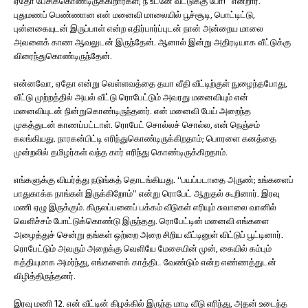
ஏதோ பேசிக்கொண்டிருக்கிறார்கள்; நீ உடனே வீட்டுக்கு போ!” என்றார்.
புதுமணப் பெண்ணான என் மனைவி மாலையில் பூச்சூடி, பொட்டிட்டு,
புன்னகையுடன் இருப்பாள் என்ற எதிர்பார்ப்புடன் நான் அன்றைய மாலை
அவளைக் காண ஆவலுடன் இருந்தேன். ஆனால் இன்று அதிரடியாக வீட்டுக்கு
விரைந்துகொண்டிருந்தேன்.
என்னவோ, ஏதோ என்று வெள்ளவத்தை தயா வீதி வீட்டிற்குள் நுழைந்தபோது,
வீட்டு முற்றத்தில் அயல் வீட்டு ரொபேட்டும் அவரது மனைவியும் என்
மனைவியுடன் நின்றுகொண்டிருந்தனர். என் மனைவி பேய் அறைந்த
முகத்துடன் காணப்பட்டாள். ரொபேட் சொல்லச் சொல்ல, என் நெஞ்சம்
கலங்கியது. நாரகன்பிட்டி எரிந்துகொண்டிருக்கிறதாம்; பொரளை கனத்தை
முன்றலில் தமிழர்கள் வந்த கார் எரிந்து கொண்டிருக்கிறதாம்.
எங்களுக்கு வியர்த்து நடுங்கத் தொடங்கியது. “பயப்படாதை அருண்; உங்களைப்
பாதுகாக்க நாங்கள் இருக்கிறோம்” என்று ரொபேட் ஆறுதல் கூறினார். இரவு
மணி ஏழு இருக்கும். கிருலப்பனைப் பக்கம் வீடுகள் எரியும் சுவாலை வானில்
வெளிச்சம் போட்டுக்கொண்டு இருந்தது. ரொபேட்டின் மனைவி எங்களை
அழைத்துச் சென்று தங்கள் ஒற்றை அறை சிறிய வீட்டினுள் விட்டுப் பூட்டினார்.
ரொபேட்டும் அவரும் அறைக்கு வெளியே மேசையின் முன், கையில் கம்பும்
கத்தியுமாக அமர்ந்து, எங்களைக் காத்திட வேண்டும் என்ற எண்ணத்துடன்
விழித்திருந்தனர்.
இரவு மணி 12. என் வீட்டின் கிழக்கில் இருந்த மாடி வீடு எரிந்து, அதன் உடைந்த