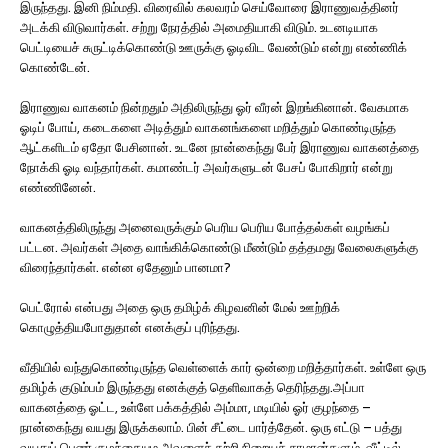
இருந்தது. இனி நிம்மதி. விரைவில் கலவரம் செய்வோரை இராணுவத்தினர்
அடக்கி விடுவார்கள். சற்று நேரத்தில் அமைதியாகி விடும். உடனடியாக
பெட்டியைச் சுருட்டிக்கொண்டு ஊருக்கு ஓடிவிட வேண்டும் என்று எண்ணிக்
கொண்டேன்.
இராணுவ வாகனம் நின்றதும் அதிலிருந்து ஓர் வீரன் இறங்கினான். வேகமாக
ஓடிப் போய், கடைகளை அடித்தும் வாகனங்களை மறித்தும் கொண்டிருந்த
ஆட்களிடம் ஏதோ பேசினான். உடனே நான்கைந்து பேர் இராணுவ வாகனத்தை
நோக்கி ஓடி வந்தார்கள். கமாண்டர் அவர்களுடன் பேசப் போகிறார் என்று
எண்ணினேன்.
வாகனத்திலிருந்து அனைவருக்கும் பெரிய பெரிய போத்தல்கள் வழங்கப்
பட்டன. அவர்கள் அதை வாங்கிக்கொண்டு மீண்டும் தத்தமது வேலைகளுக்கு
விரைந்தார்கள். என்ன ஏதேனும் பானமா?
பெட்ரோல் என்பது அதை ஒரு தமிழ்க் கிழவனின் மேல் ஊற்றிக்
கொழுத்தியபோதுதான் எனக்குப் புரிந்தது.
வீதியில் வந்துகொண்டிருந்த வெள்ளைக் கார் ஒன்றை மறித்தார்கள். உள்ளே ஒரு
தமிழ்க் குடும்பம் இருந்தது எனக்குத் தெளிவாகத் தெரிந்தது.அப்பா
வாகனத்தை ஓட்ட, உள்ளே பக்கத்தில் அம்மா, மடியில் ஓர் குழந்தை –
நான்கைந்து வயது இருக்கலாம். பின் சீட்டை பார்த்தேன். ஒரு எட்டு – பத்து
வயதுப் பெண் குழந்தையும அவளைச் சுற்றி நிறையச் சாமான்களும். வீட்டில்