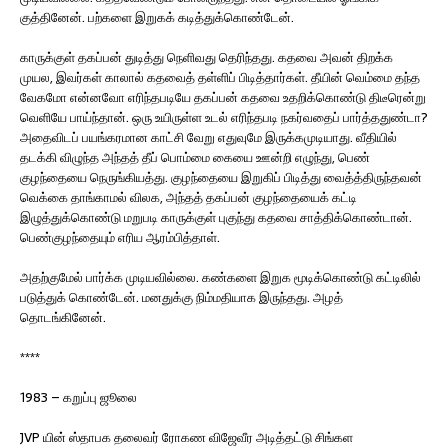
குத்தினேன். பற்களை இறுகக் கடித்துக்கொண்டேன்.
காருக்குள் தகப்பன் துடித்து நெளிவது தெரிந்தது. கதவை அவன் திறக்க
முயல, இவர்கள் காலால் கதவைத் தள்ளிப் பிடித்தார்கள். தீயின் வெம்மை தந்த
வேகமோ என்னவோ எரிந்தபடியே தகப்பன் கதவை உதறிக்கொண்டு திடீரென்று
வெளியே பாய்ந்தான். ஒரு உயிருள்ள உடல் எரிந்தபடி நகர்வதைப் பார்த்ததுண்டா?
அதைவிடப் பயங்கரமான காட்சி வேறு எதுவுமே இருக்கமுடியாது. வீதியில்
தடக்கி விழுந்த அந்தத் தீப் பொம்மை கையை ஊன்றி எழுந்து, பெண்
குழந்தையை நெருங்கியத்து. குழந்தையை இறுகிப் பிடித்து வைத்த்திருந்தவன்
வெக்கை தாங்காமல் விலக, அந்தத் தகப்பன் குழந்தையைக் கட்டி
இழுத்துக்கொண்டு மறுபடி காருக்குள் புகுந்து கதவை சாத்திக்கொண்டான்.
பெண்குழந்தையும் எரிய ஆரம்பித்தாள்.
அதற்குமேல் பார்க்க முடியவில்லை. கண்களை இறுக மூடிக்கொண்டு கட்டிலில்
படுத்துக் கொண்டேன். மனதுக்கு நிம்மதியாக இருந்தது. அழத்
தொடங்கினேன்.
****
1983 – கறுப்பு ஜூலை
JVP யின் ஸ்தாபக தலைவர் ரோகண விஜேவீர அடித்தட்டு சிங்கள