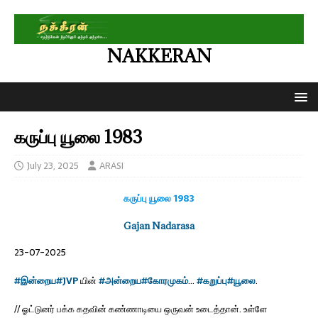
NAKKERAN
கருப்பு யூலை 1983
July 23, 2025
ARASI
கருப்பு யூலை 1983
Gajan Nadarasa
23-07-2025
#இன்றைய
#JVP
யின்
#அன்றைய
#கோரமுகம்
…
#கறுப்பு
#யூலை
.
// ஓட்டுனர் பக்க கதவின் கண்ணாடியை ஒருவன் உடைத்தான். உள்ளே