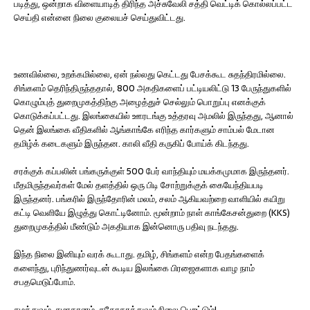
படித்து, ஒன்றாக விளையாடித் திரிந்த அச்சுவேலி சத்தி வெட்டிக் கொல்லப்பட்ட
செய்தி என்னை நிலை குலையச் செய்துவிட்டது.
உணவில்லை, உறக்கமில்லை, ஏன் நல்லது கெட்டது பேசக்கூட சுதந்திரமில்லை.
சிங்களம் தெரிந்திருந்ததால், 800 அகதிகளைப் பட்டியலிட்டு 13 பேருந்துகளில்
கொழும்புத் துறைமுகத்திற்கு அழைத்துச் செல்லும் பொறுப்பு எனக்குக்
கொடுக்கப்பட்டது. இலங்கையில் ஊரடங்கு உத்தரவு அமலில் இருந்தது, ஆனால்
தென் இலங்கை வீதிகளில் ஆங்காங்கே எரிந்த கார்களும் சாம்பல் மேடான
தமிழ்க் கடைகளும் இருந்தன. காலி வீதி கருகிப் போய்க் கிடந்தது.
சரக்குக் கப்பலின் பங்கருக்குள் 500 பேர் வாந்தியும் மயக்கமுமாக இருந்தனர்.
மீதமிருந்தவர்கள் மேல் தளத்தில் ஒரு பிடி சோற்றுக்குக் கையேந்தியபடி
இருந்தனர். பங்கரில் இருந்தோரின் மலம், சலம் ஆகியவற்றை வாளியில் கயிறு
கட்டி வெளியே இழுத்து கொட்டினோம். மூன்றாம் நாள் காங்கேசன்துறை (KKS)
துறைமுகத்தில் மீண்டும் அகதியாக இன்னொரு பதிவு நடந்தது.
இந்த நிலை இனியும் வரக் கூடாது. தமிழ், சிங்களம் என்ற பேதங்களைக்
களைந்து, புரிந்துணர்வுடன் கூடிய இலங்கை பிரஜைகளாக வாழ நாம்
சபதமெடுப்போம்.
சமத்துவம், சமாதானம், சகோதரத்துவம் நிலை பெறட்டும்!