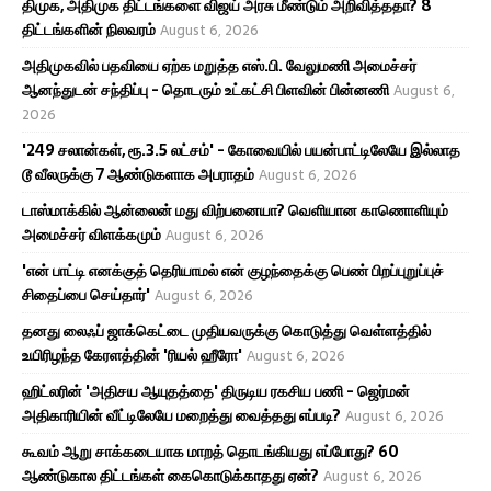
திமுக, அதிமுக திட்டங்களை விஜய் அரசு மீண்டும் அறிவித்ததா? 8
திட்டங்களின் நிலவரம்
August 6, 2026
அதிமுகவில் பதவியை ஏற்க மறுத்த எஸ்.பி. வேலுமணி அமைச்சர்
ஆனந்துடன் சந்திப்பு - தொடரும் உட்கட்சி பிளவின் பின்னணி
August 6,
2026
'249 சலான்கள், ரூ.3.5 லட்சம்' - கோவையில் பயன்பாட்டிலேயே இல்லாத
டூ வீலருக்கு 7 ஆண்டுகளாக அபராதம்
August 6, 2026
டாஸ்மாக்கில் ஆன்லைன் மது விற்பனையா? வெளியான காணொளியும்
அமைச்சர் விளக்கமும்
August 6, 2026
'என் பாட்டி எனக்குத் தெரியாமல் என் குழந்தைக்கு பெண் பிறப்புறுப்புச்
சிதைப்பை செய்தார்'
August 6, 2026
தனது லைஃப் ஜாக்கெட்டை முதியவருக்கு கொடுத்து வெள்ளத்தில்
உயிரிழந்த கேரளத்தின் 'ரியல் ஹீரோ'
August 6, 2026
ஹிட்லரின் 'அதிசய ஆயுதத்தை' திருடிய ரகசிய பணி - ஜெர்மன்
அதிகாரியின் வீட்டிலேயே மறைத்து வைத்தது எப்படி?
August 6, 2026
கூவம் ஆறு சாக்கடையாக மாறத் தொடங்கியது எப்போது? 60
ஆண்டுகால திட்டங்கள் கைகொடுக்காதது ஏன்?
August 6, 2026