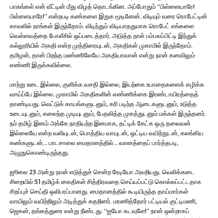
பாகங்கள் என் வீட்டின் மீது விழத் தொடங்கின. அப்போதும் “பிள்ளையாரே!
பிள்ளையாரே!” என்றபடி கண்களை இறுக மூடினேன். விடியும் வரை ரொபேட்டின்
காவலில் நாங்கள் இருந்தோம். விடிந்தும் விடியாததுமாக ரொபேட் எங்களை
வெள்ளவத்தை போலீசில் ஒப்படைத்தார். அடுத்த நாள் பம்பலப்பிட்டி இந்துக்
கல்லூரியில் அகதி என்ற முத்திரையுடன், அகதிகள் முகாமில் இருந்தோம்.
தமிழன், தான் பிறந்த மண்ணிலேயே அகதியாவான் என்று நான் கனவிலும்
எண்ணி இருக்கவில்லை.
மாற்று உடை இல்லை, குளிக்க வசதி இல்லை, இயற்கை உபாதைகளைக் கழிக்க
வாய்ப்பே இல்லை. முகாமில் அகதிகளின் எண்ணிக்கை இரண்டாயிரத்தைத்
தாண்டியது. வெட்டுக் காயங்களுடனும், கரி படிந்த ஆடைகளுடனும், உடுத்த
உடையுடனும், கலைந்த முடியுடனும், பேதலித்த முகத்துடனும் மக்கள் இருந்தனர்.
நம் தமிழ் இனம் அங்கே நாதியற்ற இனமாக, தட்டிக் கேட்க ஒரு தலைவன்
இல்லையே என்ற வலியுடன், பொத்திய வாயுடன், ஒட்டிய வயிற்றுடன், கலங்கிய
கண்களுடன்… பாடசாலை மைதானத்தில்… வானத்தைப் பார்த்தபடி,
அழுதுகொண்டிருந்தது.
ஜூலை 23 அன்று நான் எடுத்துச் சென்ற ரேடியோ அலறியது. வெலிக்கடை
சிறையில் 51 தமிழ்க் கைதிகள் சித்திரவதை செய்யப்பட்டு கொல்லப்பட்டதாக
சிறப்புச் செய்தி ஒலிபரப்பானது. மைதானத்தில் கூடியிருந்த தாய்மார்கள்
வாயிலும் வயிற்றிலும் அடித்துக் கதறினர். மரணித்தோர் பட்டியல் குட்டிமணி,
ஜெகன், தங்கத்துரை என்று நீண்டது. “ஐயோ கடவுளே!” நான் ஒன்றாகப்