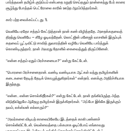
பார்த்தவன் தமிழ்க் குடும்பம் என்பதை உறுதி செய்ததும் நான்கைந்து பேர் காரை
சூழ்ந்து போத்தல் பெட்ரோலை காரில் ஊற்ற ஆரம்பித்தார்கள்.
கார் பற்ற வைக்கப்பட்டது. \\
வெளியே ஏதோ சத்தம் கேட்டுத்தான் நான் கண் விழித்ததே. அறைக்கதவைத்
திறந்து வெளியே – கீழே ஓடிவந்தேன். லொட்ஜின் மனேஜர் வாசலின் இரும்புக்
கதவைப் பூட்டிவிட்டு சாவித் துவாரத்தின் வழியே வெளியே பார்த்துக்
கொண்டிருந்தார். நான் அவரது தோளில் கைவைத்துத் திருப்பினேன்.
“என்ன சத்தம் ஏதும் பிரச்சனையா?” என்று கேட்டேன்.
“பொரளை பிரச்சனைதான். வண்டி வண்டியாக ஆட்கள் வந்து தமிழர்களின்
கடைகளை தேடித் தேடிக் கொழுத்துகிறார்கள்” என்றார். எனக்கு அதிர்ச்சியாக
இருந்தது.
“என்ன.. என்ன சொல்கிறீர்கள்?” என்று கேட்டேன். நான் தங்கியிருந்த அந்த
விடுதியிலுமே ஆறேழு தமிழர்கள் இருக்கிறார்கள். “அப்போ இங்கே இருக்கும்
நவம், லக்ஸ்மன் எல்லாரும்?”
“அவர்களை விடியற் காலையிலேயே இடத்தைக் காலி பண்ணச்
சொல்லிவிட்டேன். வெள்ளவத்தை பக்கமாக ஓடிப்போய் எங்காவது
பாதுகாப்பாக இடம் தேடித் தங்கிக் கொள்ளச் சொல்லிவிட்டேன்.”