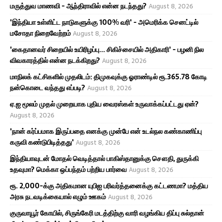
மருத்துவ மாணவி - ஆந்திராவில் என்ன நடந்தது?
August 8, 2026
'இந்தியா உள்ளிட்ட நாடுகளுக்கு 100% வரி' - அமெரிக்க செனட்டில்
மசோதா நிறைவேற்றம்
August 8, 2026
'கைதானவர் சிறையில் உயிரிழப்பு... சிகிச்சையில் அதிகாரி' - பழனி நில
விவகாரத்தில் என்ன நடக்கிறது?
August 8, 2026
மாநிலக் கட்சிகளில் முதலிடம்: திமுகவுக்கு ஓராண்டில் ரூ.365.78 கோடி
நன்கொடை வந்தது எப்படி?
August 8, 2026
ஏ.ஐ மூலம் முதல் முறையாக புதிய வைரஸ்கள் உருவாக்கப்பட்டது ஏன்?
August 8, 2026
'நான் கர்ப்பமாக இருப்பதை எனக்கு முன்பே என் உடல்நல கண்காணிப்பு
கருவி கண்டுபிடித்தது'
August 8, 2026
இந்தியாவுடன் மோதல் வெடித்தால் பாகிஸ்தானுக்கு சௌதி, துருக்கி
உதவுமா? மெக்கா ஒப்பந்தம் பற்றிய பார்வை
August 8, 2026
ரூ. 2,000-க்கு அதிகமான யுபிஐ பரிவர்த்தனைக்கு கட்டணமா? மத்திய
அரசு நடவடிக்கையால் எழும் ஊகம்
August 8, 2026
குருவாயூர் கோயில், சிருங்கேரி மடத்திற்கு வாரி வழங்கிய திப்பு சுல்தான்