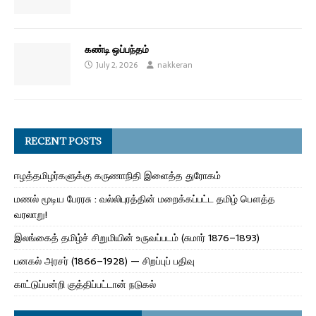
கண்டி ஒப்பந்தம்
July 2, 2026
nakkeran
RECENT POSTS
ஈழத்தமிழர்களுக்கு கருணாநிதி இளைத்த துரோகம்
மணல் மூடிய பேரரசு : வல்லிபுரத்தின் மறைக்கப்பட்ட தமிழ் பௌத்த
வரலாறு!
இலங்கைத் தமிழ்ச் சிறுமியின் உருவப்படம் (சுமார் 1876–1893)
பனகல் அரசர் (1866–1928) — சிறப்புப் பதிவு
காட்டுப்பன்றி குத்திப்பட்டான் நடுகல்