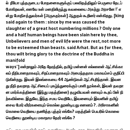
ல்
நீயோ
புத்தருடைய
போதனைகளுக்குப்
பலவிதத்திலும்
பெருமை
தேடப்
போகிறவன்
,
எனவே
உன்
மனதிலிருந்து
கவலையை
அகற்று
அரசனே
!’
எ
ன்று
போதிசத்துவர்கள்
[
அருகதர்கள்
]
ஆறுதல்
கூறினர்
என்கிறது
. [king
said again to them : since by me was caused the
slaughter of a great host numbering millions ? Only one
and a half human beings have been slain here by thee,
Unbelievers and men of evil life were the rest, not more
to be esteemed than beasts. said Arhat. But as for thee,
thou wilt bring glory to the doctrine of the Buddha in
manifold
ways’]
என்றாலும்
அதே
நேரத்தில்
,
தமிழ்
மன்னன்
எல்லாளன்
ஆட்சிக்கா
லம்
நீதியானதாகவும்
,
சிறப்பானதாகவும்
அமைந்ததாக
மகாவம்சம்
குறிப்பி
டுகின்றது
.
இவன்
இலங்கையை
44
ஆண்டுகள்
ஆட்சிபுரிந்தான்
.
இவன
து
நீதி
தவறாத
ஆட்சியைப்
புகழ்ந்துரைக்கும்
பாளி
நூல்கள்
,
இவன்
தவறா
ன
மார்க்கத்தினை
(
இந்து
மதத்தினை
)
தழுவியவன்
எனவும்
கூறப்
பின்
நி
ற்கவில்லை
.
இதுவே
,
இந்த
சமய
வெறியே
,
இவனையும்
இவனின்
தமிழ்
சைவ
போர்
வீரர்களையும்
கொல்ல
தூண்டியது
எனலாம்
?.
அசோகனின்
கொலை
வெறியை
தணித்த
புத்தர்
எங்கே
?
மதத்தின்
பெயரில்
கொலை
வெறியை
தூண்டிய
மகாநாம
தேரர்
எங்கே
?