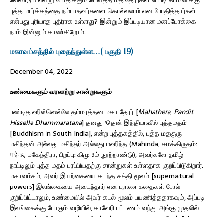
வேண்டும் என்று போதிக்கும் பௌத்த மத தேரர்கள் எப்படி காமினிக்கு
புத்த மார்க்கத்தை நம்பாதவர்களை கொல்லலாம் என போதித்தார்கள்
என்பது புரியாத புதிராக உள்ளது? இன்றும் இப்படியான மனப்போக்கை
நாம் இன்னும் காண்கிறோம்.
மகாவம்சத்தில் புதைந்துள்ள…( பகுதி 19)
December 04, 2022
உண்மைகளும் வரலாற்று சான்றுகளும்
பண்டித ஹிஸ்ஸெல்லே தம்மரத்தன மகா தேரர் [
Mahathera
,
Pandit
Hisselle Dhammaratana
] தனது ‘தென் இந்தியாவில் புத்தமதம்’
[Buddhism in South India], என்ற புத்தகத்தில், புத்த மதகுரு
மகிந்தன் அல்லது மகிந்தர் அல்லது மஹிந்த (Mahinda, சமக்கிருதம்:
महेन्द्र; மகேந்திரா, பிறப்பு: கிமு 3ம் நூற்றாண்டு), அவர்களே தமிழ்
நாட்டிலும் புத்த மதம் பரப்பியதற்கு சான்றுகள் உள்ளதாக குறிப்பிடுகிறார்.
மகாவம்சம், அவர் இயற்கையை கடந்த சக்தி மூலம் [supernatural
powers] இலங்கையை அடைந்தார் என புராண கதைகள் போல்
குறிப்பிட்டாலும், உண்மையில் அவர் கடல் மூலம் பயணித்ததாகவும், அப்படி
இலங்கைக்கு போகும் வழியில், காவேரி பட்டணம் வந்து அங்கு முதலில்