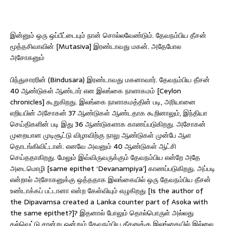
இன்னும் ஒரு ஒப்பீட்டையும் நான் சொல்லவேண்டும். தேவநம்பிய தீசன்
மூத்தசிவாவின் [Mutasiva] இரண்டாவது மகன். அதேபோல
அசோகனும்
பிந்துசாரரின் (Bindusara) இரண்டாவது மகனாவார். தேவநம்பிய தீசன்
40 ஆண்டுகள் ஆண்டார் என இலங்கை நாளாகமம் [Ceylon
chronicles] கூறுகிறது. இலங்கை நாளாகமத்தின் படி, அரியானை
எறியபின் அசோகன் 37 ஆண்டுகள் ஆண்டதாக கூறினாலும், இந்தியா
செய்திகளின் படி இது 36 ஆண்டுகளாக காணப்படுகிறது. அசோகன்
முறையான முடிசூட்டு விழாவிற்கு நாலு ஆண்டுகள் முன்பே ஆள
தொடங்கிவிட்டான். எனவே அவனும் 40 ஆண்டுகள் ஆட்சி
செய்ததாகிறது. மேலும் இவ்விருவருக்கும் தேவநம்பிய என்றே அதே
அடைமொழி [same epithet ‘Devanampiya’] காணப்படுகிறது. அப்படி
என்றால் அசோகனுக்கு ஒத்ததாக இலங்கையில் ஒரு தேவநம்பிய தீசன்
உண்டாக்கப் பட்டானா என்ற கேள்வியும் எழுகிறது [Is the author of
the Dipavamsa created a Lanka counter part of Asoka with
the same epithet?]? இதனால் போலும் தொல்பொருள் அல்லது
கல்வெட்டு சான்று ஒன்றும் தேவநம்பிய தீசனுக்கு இலங்கையில் இல்லை