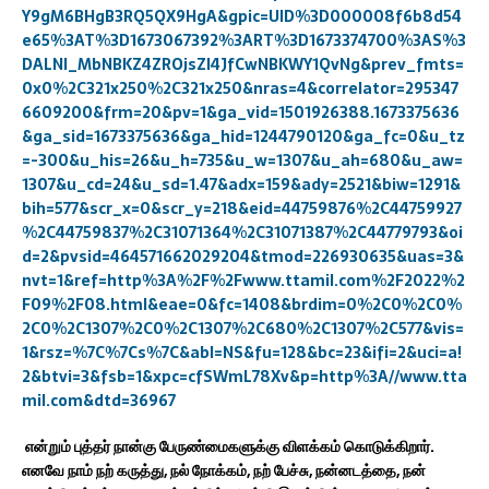
Y9gM6BHgB3RQ5QX9HgA&gpic=UID%3D000008f6b8d54
e65%3AT%3D1673067392%3ART%3D1673374700%3AS%3
DALNI_MbNBKZ4ZROjsZl4JfCwNBKWY1QvNg&prev_fmts=
0x0%2C321x250%2C321x250&nras=4&correlator=295347
6609200&frm=20&pv=1&ga_vid=1501926388.1673375636
&ga_sid=1673375636&ga_hid=1244790120&ga_fc=0&u_tz
=-300&u_his=26&u_h=735&u_w=1307&u_ah=680&u_aw=
1307&u_cd=24&u_sd=1.47&adx=159&ady=2521&biw=1291&
bih=577&scr_x=0&scr_y=218&eid=44759876%2C44759927
%2C44759837%2C31071364%2C31071387%2C44779793&oi
d=2&pvsid=464571662029204&tmod=226930635&uas=3&
nvt=1&ref=http%3A%2F%2Fwww.ttamil.com%2F2022%2
F09%2F08.html&eae=0&fc=1408&brdim=0%2C0%2C0%
2C0%2C1307%2C0%2C1307%2C680%2C1307%2C577&vis=
1&rsz=%7C%7Cs%7C&abl=NS&fu=128&bc=23&ifi=2&uci=a!
2&btvi=3&fsb=1&xpc=cfSWmL78Xv&p=http%3A//www.tta
mil.com&dtd=36967
என்றும் புத்தர் நான்கு பேருண்மைகளுக்கு விளக்கம் கொடுக்கிறார்.
எனவே நாம் நற் கருத்து, நல் நோக்கம், நற் பேச்சு, நன்னடத்தை, நன்