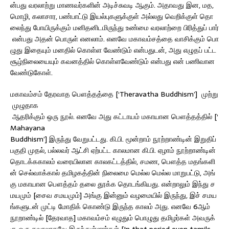
ன்பது வரலாற்று மாணவர்களின் அடிச்சுவடி ஆகும். அதாவது இன, மத,
மொழி, கலாசார, பண்பாட்டு இயல்புகளுக்குள் அல்லது வெறிக்குள் தொ
லைந்து போயிருக்கும் மனிதனிடமிருந்து உண்மை வரலாற்றை பிரித்துப் பார்
என்பது அதன் பொருள் எனலாம். எனவே மகாவம்சத்தை வாசிக்கும் பொ
ழுது இதையும் மனதில் கொள்ள வேண்டும் என்பதுடன், அது எழுதப் பட்ட
சூழ்நிலையையும் கவனத்தில் கொள்ளவேண்டும் என்பது என் பணிவான
வேண்டுகோள்.
மகாவம்சம் தேரவாத பௌத்தத்தை [‘Theravatha Buddhism’] முற்று
முழுதாக
ஆதரிக்கும் ஒரு நூல். எனவே அது கட்டாயம் மகாயான பௌத்தத்தில் [‘
Mahayana
Buddhism’] இருந்து வேறுபட்டது. கி.பி. மூன்றாம் நூற்றாண்டின் இறுதிப்
பகுதி முதல், பல்லவர் ஆட்சி ஏற்பட்ட காலமான கி.பி. ஏழாம் நூற்றாண்டின்
தொடக்ககாலம் வரையிலான காலகட்டத்தில், சமண, பௌத்த மதங்களி
ன் செல்வாக்கால் தமிழகத்தின் நிலைமை மெல்ல மெல்ல மாறுபட்டு, அங்
கு மகாயான பௌத்தம் தலை தூக்க தொடங்கியது. என்றாலும் இந்து ச
மயமும் [சைவ சமயமும்] அங்கு இன்னும் வழமையில் இருந்து, இச் சமய
ங்களுடன் முட்டி மோதிக் கொண்டு இருந்த காலம் அது. எனவே 6ஆம்
நூறாண்டில் [தேரவாத] மகாவம்சம் எழுதும் பொழுது தமிழர்கள் அவருக்
கு ஒரு சவாலாகவே இருந்துள்ளார்கள் [In that period even tamils