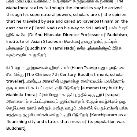
புத்த மதம் பரப்பியதாகவும் அறிஞர்கள் கருதுவதாக கூறுகிறார் [The
Mahathera states “although the chronicles say he arrived
through his supernatural powers, scholars are of the opinion
that he travelled by sea and called at Kaveripattinam on the
east coast of Tamil Nadu on his way to Sri Lanka”]. டாக்டர் ஷூ
ஹிகோசகே [Dr Shu Hikosake Director Professor of Buddhism,
Institute of Asian Studies in Madras] தனது ‘தமிழ் நாட்டில்
புத்தமதம்’ [Buddhism in Tamil Nadu] என்ற புத்தகத்திலும் இந்த
கருத்தையே கூறுகிறார்.
கி.பி ஏழாம் நூற்றாண்டில் ஹியுங் சாங் (Hiuen Tsang) எனும் நாடுகண்
சீன பிக்கு [The Chinese 7th Century, Buddhist monk, scholar
traveller], பாண்டிய அரசனின் மதுரைக்கு அண்மையில், மஹிந்தரால்
ஒரு மடாலயம் கடப்பட்டதாக குறிப்பிடுகிறார் [a monastery built by
Mahinda thera]. அவர் மேலும் காஞ்சிபுரத்தில் ஒரு தூபி [stupa]
அசோகனால் கடப்பட்டதாகவும் குறிப்பிடுகிறார். மேலும் காஞ்சிபுரம் ஒரு
செழிப்பான நகரம் என்றும், அங்கு வாழும் மக்களில் பெரும்பாலோர் புத்த
மதத்தை தழுவியவர்கள் என்றும் குறிப்பிடுகிறார் [Kanchipuram as a
flourishing city and states that most of its population was
Buddhist].