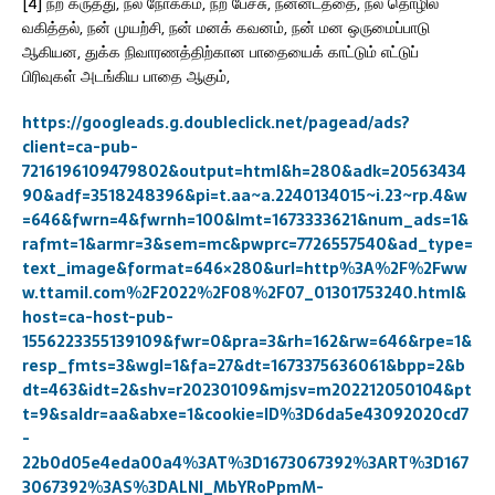
[4] நற் கருத்து, நல் நோக்கம், நற் பேச்சு, நன்னடத்தை, நல் தொழில்
வகித்தல், நன் முயற்சி, நன் மனக் கவனம், நன் மன ஒருமைப்பாடு
ஆகியன, துக்க நிவாரணத்திற்கான பாதையைக் காட்டும் எட்டுப்
பிரிவுகள் அடங்கிய பாதை ஆகும்,
https://googleads.g.doubleclick.net/pagead/ads?
client=ca-pub-
7216196109479802&output=html&h=280&adk=20563434
90&adf=3518248396&pi=t.aa~a.2240134015~i.23~rp.4&w
=646&fwrn=4&fwrnh=100&lmt=1673333621&num_ads=1&
rafmt=1&armr=3&sem=mc&pwprc=7726557540&ad_type=
text_image&format=646×280&url=http%3A%2F%2Fww
w.ttamil.com%2F2022%2F08%2F07_01301753240.html&
host=ca-host-pub-
1556223355139109&fwr=0&pra=3&rh=162&rw=646&rpe=1&
resp_fmts=3&wgl=1&fa=27&dt=1673375636061&bpp=2&b
dt=463&idt=2&shv=r20230109&mjsv=m202212050104&pt
t=9&saldr=aa&abxe=1&cookie=ID%3D6da5e43092020cd7
-
22b0d05e4eda00a4%3AT%3D1673067392%3ART%3D167
3067392%3AS%3DALNI_MbYRoPpmM-