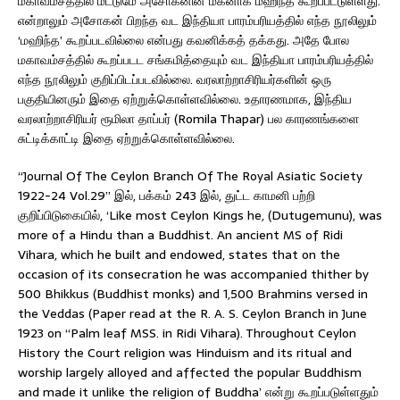
மகாவம்சத்தில் மட்டுமே அசோகனின் மகனாக மஹிந்த கூறப்பட்டுள்ளது.
என்றாலும் அசோகன் பிறந்த வட இந்தியா பாரம்பரியத்தில் எந்த நூலிலும்
‘மஹிந்த’ கூறப்படவில்லை என்பது கவனிக்கத் தக்கது. அதே போல
மகாவம்சத்தில் கூறப்படட சங்கமித்தையும் வட இந்தியா பாரம்பரியத்தில்
எந்த நூலிலும் குறிப்பிடப்படவில்லை. வரலாற்றாசிரியர்களின் ஒரு
பகுதியினரும் இதை ஏற்றுக்கொள்ளவில்லை. உதாரணமாக, இந்திய
வரலாற்றாசிரியர் ரூமிலா தாப்பர் (Romila Thapar) பல காரணங்களை
சுட்டிக்காட்டி இதை ஏற்றுக்கொள்ளவில்லை.
“Journal Of The Ceylon Branch Of The Royal Asiatic Society
1922-24 Vol.29” இல், பக்கம் 243 இல், துட்ட காமனி பற்றி
குறிப்பிடுகையில், ‘Like most Ceylon Kings he, (Dutugemunu), was
more of a Hindu than a Buddhist. An ancient MS of Ridi
Vihara, which he built and endowed, states that on the
occasion of its consecration he was accompanied thither by
500 Bhikkus (Buddhist monks) and 1,500 Brahmins versed in
the Veddas (Paper read at the R. A. S. Ceylon Branch in June
1923 on “Palm leaf MSS. in Ridi Vihara). Throughout Ceylon
History the Court religion was Hinduism and its ritual and
worship largely alloyed and affected the popular Buddhism
and made it unlike the religion of Buddha’ என்று கூறப்படுள்ளதும்