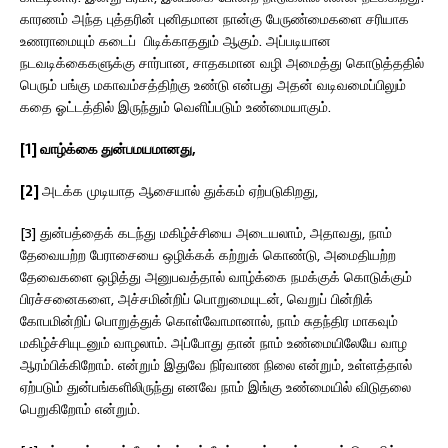
காரணம் அந்த புத்தரின் புனிதமான நான்கு பேருண்மைகளை சரியாக
உணராமையும் கடைப் பிடிக்காததும் ஆகும். அப்படியான
நடவடிக்கைகளுக்கு சார்பான, சாதகமான வழி அமைத்து கொடுத்ததில்
பெரும் பங்கு மகாவம்சத்திற்கு உண்டு என்பது அதன் வடிவமைப்பிலும்
கதை ஓட்டத்தில் இருந்தும் வெளிப்படும் உண்மையாகும்.
[1] வாழ்க்கை துன்பமயமானது,
[2]
அடக்க முடியாத ஆசையால் துக்கம் ஏற்படுகிறது,
[3] துன்பத்தைக் கடந்து மகிழ்ச்சியை அடையலாம், அதாவது, நாம்
தேவையற்ற பேராசையை ஒழிக்கக் கற்றுக் கொண்டு, அமைதியற்ற
தேவைகளை ஒழித்து அனுபவத்தால் வாழ்க்கை நமக்குக் கொடுக்கும்
பிரச்சனைகளை, அச்சமின்றிப் பொறுமையுடன், வெறுப் பின்றிக்
கோபமின்றிப் பொறுத்துக் கொள்வோமானால், நாம் சுதந்திர மாகவும்
மகிழ்ச்சியுடனும் வாழலாம். அப்போது தான் நாம் உண்மையிலேயே வாழ
ஆரம்பிக்கிறோம். என்றும் இதுவே நிர்வாண நிலை என்றும், உள்ளத்தால்
ஏற்படும் துன்பங்களிலிருந்து எனவே நாம் இங்கு உண்மையில் விடுதலை
பெறுகிறோம் என்றும்.