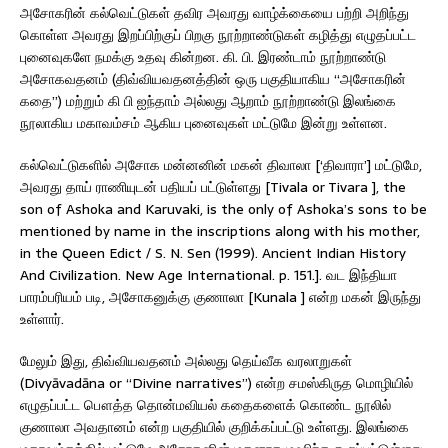
அசோகரின் கல்வெட்டுகள் தவிர அவரது வாழ்க்கையை பற்றி அறிந்து
கொள்ள அவரது இறப்பிற்குப் பிறகு நூற்றாண்டுகள் கழித்து எழுதப்பட்ட
புனைவுகளே நமக்கு உதவு கின்றன. கி. பி. இரண்டாம் நூற்றாண்டு
அசோகவதனம் (திவ்வியவதனத்தின் ஒரு பகுதியாகிய “அசோகரின்
கதை”) மற்றும் கி பி ஐந்தாம் அல்லது ஆறாம் நூற்றாண்டு இலங்கை
நூலாகிய மகாவம்சம் ஆகிய புனைவுகள் மட்டுமே இன்று உள்ளன.
கல்வெட்டுகளில் அசோக மன்னனின் மகன் திவாலா [‘திவாரா’] மட்டுமே,
அவரது தாய் ராணியுடன் பதியப் பட்டுள்ளது [Tivala or Tivara ], the
son of Ashoka and Karuvaki, is the only of Ashoka’s sons to be
mentioned by name in the inscriptions along with his mother,
in the Queen Edict / S. N. Sen (1999). Ancient Indian History
And Civilization. New Age International. p. 151.]. வட இந்தியா
பாரம்பரியம் படி, அசோகனுக்கு குணாலா [Kunala ] என்ற மகன் இருந்து
உள்ளார்.
மேலும் இது, திவ்வியவதனம் அல்லது தெய்வீக வரலாறுகள்
(Divyāvadāna or “Divine narratives”) என்ற சமஸ்கிருத மொழியில்
எழுதப்பட்ட பௌத்த தொன்மவியல் கதைகளைக் கொண்ட நூலில்
குணாலா அவதானம் என்ற பகுதியில் குறிக்கப்பட்டு உள்ளது. இலங்கை