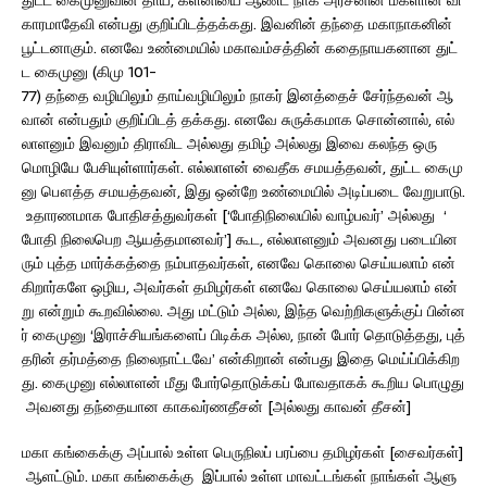
துட்ட கைமுனுவின் தாய், களனியை ஆண்ட நாக அரசனின் மகளான வி
காரமாதேவி என்பது குறிப்பிடத்தக்கது. இவனின் தந்தை மகாநாகனின்
பூட்டனாகும். எனவே உண்மையில் மகாவம்சத்தின் கதைநாயகனான துட்
ட கைமுனு (கிமு 101-
77) தந்தை வழியிலும் தாய்வழியிலும் நாகர் இனத்தைச் சேர்ந்தவன் ஆ
வான் என்பதும் குறிப்பிடத் தக்கது. எனவே சுருக்கமாக சொன்னால், எல்
லாளனும் இவனும் திராவிட அல்லது தமிழ் அல்லது இவை கலந்த ஒரு
மொழியே பேசியுள்ளார்கள். எல்லாளன் வைதீக சமயத்தவன், துட்ட கைமு
னு பௌத்த சமயத்தவன், இது ஒன்றே உண்மையில் அடிப்படை வேறுபாடு.
உதாரணமாக போதிசத்துவர்கள் [‘போதிநிலையில் வாழ்பவர்’ அல்லது ‘
போதி நிலைபெற ஆயத்தமானவர்’] கூட, எல்லாளனும் அவனது படையின
ரும் புத்த மார்க்கத்தை நம்பாதவர்கள், எனவே கொலை செய்யலாம் என்
கிறார்களே ஒழிய, அவர்கள் தமிழர்கள் எனவே கொலை செய்யலாம் என்
று என்றும் கூறவில்லை. அது மட்டும் அல்ல, இந்த வெற்றிகளுக்குப் பின்ன
ர் கைமுனு ‘இராச்சியங்களைப் பிடிக்க அல்ல, நான் போர் தொடுத்தது, புத்
தரின் தர்மத்தை நிலைநாட்டவே’ என்கிறான் என்பது இதை மெய்ப்பிக்கிற
து. கைமுனு எல்லாளன் மீது போர்தொடுக்கப் போவதாகக் கூறிய பொழுது
அவனது தந்தையான காகவர்ணதீசன் [அல்லது காவன் தீசன்]
மகா கங்கைக்கு அப்பால் உள்ள பெருநிலப் பரப்பை தமிழர்கள் [சைவர்கள்]
ஆளட்டும். மகா கங்கைக்கு இப்பால் உள்ள மாவட்டங்கள் நாங்கள் ஆளு