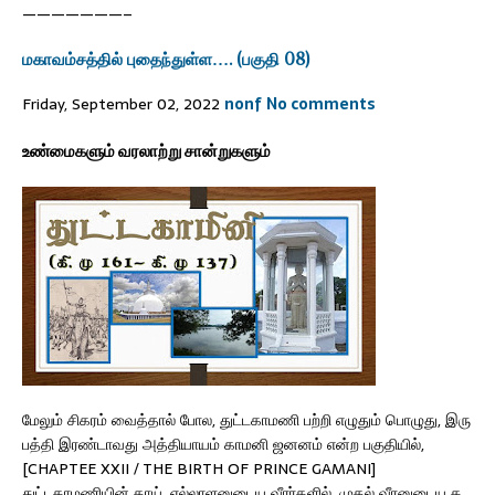
———————–
மகாவம்சத்தில் புதைந்துள்ள…. (பகுதி 08)
Friday, September 02, 2022
nonf
No comments
உண்மைகளும்
வரலாற்று
சான்றுகளும்
மேலும் சிகரம் வைத்தால் போல, துட்டகாமணி பற்றி எழுதும் பொழுது, இரு
பத்தி இரண்டாவது அத்தியாயம் காமனி ஜனனம் என்ற பகுதியில்,
[CHAPTEE XXII / THE BIRTH OF PRINCE GAMANI]
துட்டகாமணியின் தாய், எல்லாளனுடைய வீரர்களில், முதல் வீரனுடைய க