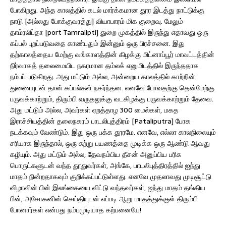
போகிறது. அந்த காலத்தில் கடல் மார்க்கமான தூர இடத்து நாட்டுக்கு
நாடு [அல்லது போக்குவரத்து] வியாபாரம் மிக குறைவு. மேலும்
தாம்ரலிப்தா [port Tamralipti] துறை முகத்தில் இருந்து எதாவது ஒரு
கப்பல் புறப்படுவதை காண்பதும் இன்னும் ஒரு பிரச்சனை. இது
தற்காலத்தைய மேற்கு வங்காளத்தின் கிழக்கு மிட்னாப்பூர் மாவட்டத்தின்
நிர்வாகத் தலைமையிட நகரமான தம்லக் எனுமிடத்தில் இருந்ததாக
நம்பப் படுகிறது. அது மட்டும் அல்ல, அன்றைய காலத்தில் காற்றின்
துணையுடன் தான் கப்பல்கள் நகர்ந்தன. எனவே போவதற்கு தென்மேற்கு
பருவக்காற்றும், திரும்பி வருதலுக்கு வடகிழக்கு பருவக்காற்றும் தேவை.
அது மட்டும் அல்ல, அவர்கள் ஏறத்தாழ 300 மைல்கள், மகத
இராச்சியத்தின் தலைநகரம் பாடலிபுத்திரம் [Pataliputra] போக
நடக்கவும் வேண்டும். இது ஒரு பக்க தூரமே. எனவே, எல்லா காலநிலையும்
சரியாக இருந்தால், ஒரு சுற்று பயணத்தை முடிக்க ஒரு ஆண்டு ஆவது
கழியும். அது மட்டும் அல்ல, தேவநம்பிய தீசன் அனுப்பிய பரிசு
பொருட்களுடன் வந்த தூதுவர்கள், அங்கே, பாடலிபுத்திரத்தில் ஐந்து
மாதம் நின்றதாகவும் குறிக்கப்பட்டுள்ளது. எனவே முதலாவது முடிசூட்டு
விழாவின் பின் இலங்கையை விட்டு வந்தவர்கள், ஐந்து மாதம் தங்கிய
பின், அசோகனின் செய்தியுடன் எப்படி ஆறு மாதத்துக்குள் திரும்பி
போனார்கள் என்பது நம்பமுடியாத கற்பனையே!