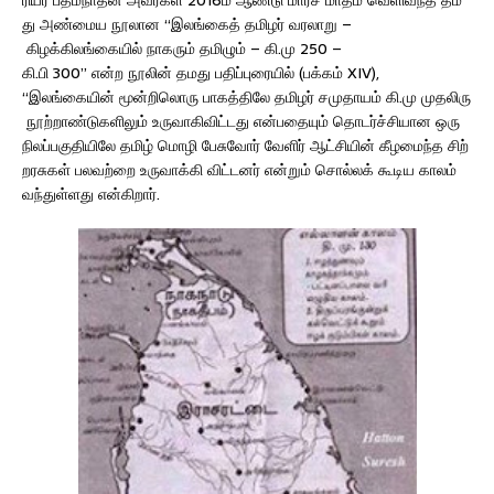
து அண்மைய நூலான “இலங்கைத் தமிழர் வரலாறு –
கிழக்கிலங்கையில் நாகரும் தமிழும் – கி.மு 250 –
கி.பி 300” என்ற நூலின் தமது பதிப்புரையில் (பக்கம் XIV),
“இலங்கையின் மூன்றிலொரு பாகத்திலே தமிழர் சமுதாயம் கி.மு முதலிரு
நூற்றாண்டுகளிலும் உருவாகிவிட்டது என்பதையும் தொடர்ச்சியான ஒரு
நிலப்பகுதியிலே தமிழ் மொழி பேசுவோர் வேளிர் ஆட்சியின் கீழமைந்த சிற்
றரசுகள் பலவற்றை உருவாக்கி விட்டனர் என்றும் சொல்லக் கூடிய காலம்
வந்துள்ளது என்கிறார்.