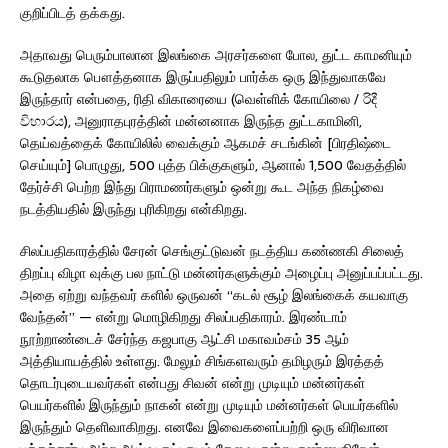
குறிப்பிடத் தக்கது.
அதாவது பெரும்பாலான இலங்கை அரசர்களை போல, துட்ட காமனியும்
கூடுதலாக பௌத்தனாக இருப்பதிலும் பார்க்க ஒரு இந்துவாகவே
இருந்தார் என்பதை, ரிதி விகாரையை (வெள்ளிக் கோயிலை / රිදී
විහාරය), அனுராதபுரத்தின் மன்னனாக இருந்த துட்டகாமினி,
தெய்வத்தைக் கோயிலில் வைக்கும் ஆகமச் சடங்கின் [பிரதிஷ்டை
செய்யும்] பொழுது, 500 புத்த பிக்குகளும், ஆனால் 1,500 வேதத்தில்
தேர்ச்சி பெற்ற இந்து பிராமணர்களும் ஒன்று கூட அந்த நிகழ்வை
நடத்தியதில் இருந்து புரிகிறது என்கிறது.
சிலப்பதிகாரத்தில் சேரன் செங்குட்டுவன் நடத்திய கண்ணகி சிலைத்
திறப்பு விழா வுக்கு பல நாட்டு மன்னர்களுக்கும் அழைப்பு அனுப்பப்பட்டது.
அதை ஏற்று வந்தவர் களில் ஒருவன் “கடல் சூழ் இலங்கைக் கயவாகு
வேந்தன்” — என்று மொழிகிறது சிலப்பதிகாரம். இரண்டாம்
நூற்றாண்டைச் சேர்ந்த கஜபாகு ஆட்சி மகாவம்சம் 35 ஆம்
அத்தியாயத்தில் உள்ளது. மேலும் சிங்களவரும் தமிழரும் இரத்தத்
தொடர்புடையவர்கள் என்பது சிவன் என்று முடியும் மன்னர்கள்
பெயர்களில் இருந்தும் நாகன் என்று முடியும் மன்னர்கள் பெயர்களில்
இருந்தும் தெளிவாகிறது. எனவே இவைகளைப்பற்றி ஒரு விரிவான