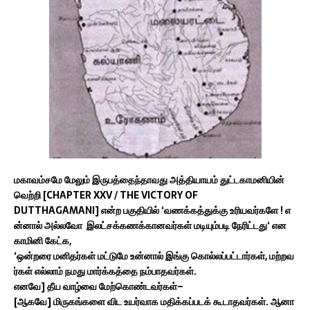
மகாவம்சமே
மேலும்
இருபத்தைந்தாவது
அத்தியாயம்
துட்டகாமனியின்
வெற்றி
[CHAPTER XXV / THE VICTORY OF
DUTTHAGAMANI]
என்ற
பகுதியில்
‘
வணக்கத்துக்கு
உரியவர்களே
!
எ
ன்னால்
அல்லவோ
இலட்சக்கணக்கானவர்கள்
மடியும்படி
நேரிட்டது
‘
என
காமினி
கேட்க
,
‘
ஒன்றரை
மனிதர்கள்
மட்டுமே
உன்னால்
இங்கு
கொல்லப்பட்டார்கள்
,
மற்றவ
ர்கள்
எல்லாம்
நமது
மார்க்கத்தை
நம்பாதவர்கள்
.
எனவே
]
தீய
வாழ்வை
மேற்கொண்டவர்கள்
–
[
ஆகவே
]
மிருகங்களை
விட
உயர்வாக
மதிக்கப்படக்
கூடாதவர்கள்
.
ஆனா