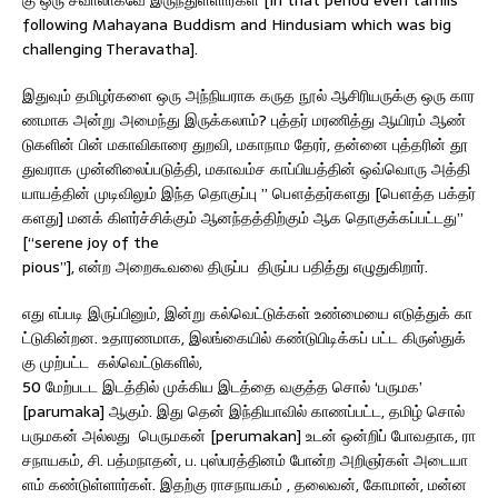
following Mahayana Buddism and Hindusiam which was big
challenging Theravatha].
இதுவும் தமிழர்களை ஒரு அந்நியராக கருத நூல் ஆசிரியருக்கு ஒரு கார
ணமாக அன்று அமைந்து இருக்கலாம்? புத்தர் மரணித்து ஆயிரம் ஆண்
டுகளின் பின் மகாவிகாரை துறவி, மகாநாம தேரர், தன்னை புத்தரின் தூ
துவராக முன்னிலைப்படுத்தி, மகாவம்ச காப்பியத்தின் ஒவ்வொரு அத்தி
யாயத்தின் முடிவிலும் இந்த தொகுப்பு ” பௌத்தர்களது [பௌத்த பக்தர்
களது] மனக் கிளர்ச்சிக்கும் ஆனந்தத்திற்கும் ஆக தொகுக்கப்பட்டது”
[“serene joy of the
pious”], என்ற அறைகூவலை திருப்ப திருப்ப பதித்து எழுதுகிறார்.
எது எப்படி இருப்பினும், இன்று கல்வெட்டுக்கள் உண்மையை எடுத்துக் கா
ட்டுகின்றன. உதாரணமாக, இலங்கையில் கண்டுபிடிக்கப் பட்ட கிருஸ்துக்
கு முற்பட்ட கல்வெட்டுகளில்,
50 மேற்படட இடத்தில் முக்கிய இடத்தை வகுத்த சொல் ‘பருமக’
[parumaka] ஆகும். இது தென் இந்தியாவில் காணப்பட்ட, தமிழ் சொல்
பருமகன் அல்லது பெருமகன் [perumakan] உடன் ஒன்றிப் போவதாக, ரா
சநாயகம், சி. பத்மநாதன், ப. புஸ்பரத்தினம் போன்ற அறிஞர்கள் அடையா
ளம் கண்டுள்ளார்கள். இதற்கு ராசநாயகம் , தலைவன், கோமான், மன்ன