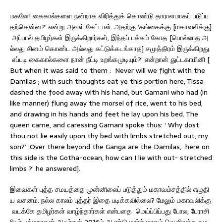
மகனே! கைகால்களை நன்றாக விரித்துக் கொண்டு தாராளமாகப் படுப்ப
தற்கென்ன?’ என்று அவள் கேட்டாள். அதற்கு ‘கங்கைக்கு [மகாவலிக்கு]
அப்பால் தமிழர்கள் இருக்கிறார்கள், இந்தப் பக்கம் கோத [பொல்லாத அ
ல்லது சினம் கொண்ட அல்லது கட்டுக்கடங்காத] சமுத்திரம் இருக்கிறது.
எப்படி கைகால்களை நான் நீட்டி உறங்கமுடியும்?’ என்றான் துட்டகாமினி [
But when it was said to them : Never will we fight with the
Damilas ; with such thoughts eat ye this portion here, Tissa
dashed the food away with his hand, but Gamani who had (in
like manner) flung away the morsel of rice, went to his bed,
and drawing in his hands and feet he lay upon his bed. The
queen came, and caressing Gamani spoke thus: ‘ Why dost
thou not lie easily upon thy bed with limbs stretched out, my
son?’ ‘Over there beyond the Ganga are the Damilas, here on
this side is the Gotha-ocean, how can I lie with out- stretched
limbs ?’ he answered].
இவைகள் புத்த சமயத்தை முன்னிலைப் படுத்தும் மகாவம்சத்தில் எழுதி
ய வசனம். நல்ல காலம் புத்தர் இதை படிக்கவில்லை? மேலும் மகாவலிக்கு
வடக்கே தமிழர்கள் வாழ்ந்தார்கள் என்பதை மெய்ப்பிப்பது போல, பேராசி
ரியர் பத்மநாதன் அவர்கள் 2016ம் ஆண்டு மார்ச் மாதம் வெளிவந்த தம