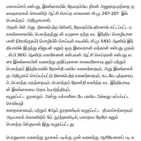
மகாவம்சம் என்பது, இலங்கையில், தேவநம்பிய தீசன் அனுராதபுரத்தை த
லைநகராகக் கொண்டு ஆட்சி செய்த காலமான கி.மு 247-207 இல்
பௌத்தம் அறிமுகமாகி,
அதன் பின் அது நிலைபெற்ற பின்னர், தேவநம்பியதீசனால் கட்டப்பட்ட ம
காவிகாரையில், பௌத்தத்துடன் வருகை தந்த வட இந்திய மொழியான
பாளி (பிராகிருதம்) மொழியில் செய்யுள் வடிவில், கி.மு 543ம் ஆண்டு இந்
தியாவில் இருந்து விஜயன் எனும் ஒரு இளவரசன் வந்தான் என்பது முதல்
, கி.பி 361ம் ஆண்டு மகாசேனன் என்பவன் ஆட்சி செய்தான் என்பது வ
ரை இலங்கையின் வரலாற்று குறிப்புகளை காலவரிசையுடனும் மற்றும்
பௌத்தம் இந்தியாவில் தோன்றி பரவிய வரலாற்றையும், அது இலங்கைக்
கு அறிமுகம் செய்யப்பட்டு நிலைபெற்ற வரலாற்றையும், கூடவே புத்தரையு
ம், பௌத்த மதத்தையும், பௌத்தம் தோன்றி வளர்ந்த வட இந்தியாவுட
ன் இலங்கையை தொடர்புபடுத்தியும்,
எழுதப்பட்ட நூலாகும். அன்று மக்களிடையே பரவிய அல்லது பரப்பப்பட்ட
செவிவழி
கதைகளையும், மற்றும் 4ஆம் நூறாண்டில் எழுதப்பட்ட தீபவம்சத்தையும்
அடியாகக் கொண்டும் 5ம், நூற்றாண்டில், மகாநாம தேரோ எனும்
பௌத்த பிக்குவால் இது எழுதப்பட்டது.
பொதுவாக வரலாற்று நூலைப் படிக்கு முன் வரலாற்று ஆசிரியனைப் படி எ