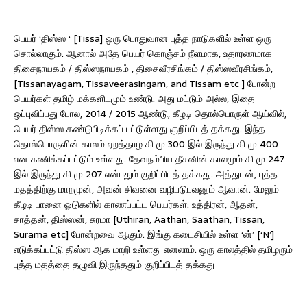
பெயர் ‘திஸ்ஸ ‘ [Tissa] ஒரு பொதுவான புத்த நாடுகளில் உள்ள ஒரு
சொல்லாகும். ஆனால் அதே பெயர் கொஞ்சம் நீளமாக, உதாரணமாக
திசைநாயகம் / திஸ்ஸநாயகம் , திசைவீரசிங்கம் / திஸ்ஸவீரசிங்கம்,
[Tissanayagam, Tissaveerasingam, and Tissam etc ] போன்ற
பெயர்கள் தமிழ் மக்களிடமும் உண்டு. அது மட்டும் அல்ல, இதை
ஒப்புவிப்பது போல, 2014 / 2015 ஆண்டு, கீழடி தொல்பொருள் ஆய்வில்,
பெயர் திஸ்ஸ கண்டுபிடிக்கப் பட்டுள்ளது குறிப்பிடத் தக்கது. இந்த
தொல்பொருளின் காலம் ஏறத்தாழ கி மு 300 இல் இருந்து கி மு 400
என கணிக்கப்பட்டும் உள்ளது. தேவநம்பிய தீசனின் காலமும் கி மு 247
இல் இருந்து கி மு 207 என்பதும் குறிப்பிடத் தக்கது. அத்துடன், புத்த
மதத்திற்கு மாறமுன், அவன் சிவனை வழிபடுபவனும் ஆவான். மேலும்
கீழடி பானை ஓடுகளில் காணப்பட்ட பெயர்கள்: உத்திரன், ஆதன்,
சாத்தன், திஸ்ஸன், சுரமா [Uthiran, Aathan, Saathan, Tissan,
Surama etc] போன்றவை ஆகும். இங்கு கடைசியில் உள்ள ‘ன்’ [‘N’]
எடுக்கப்பட்டு திஸ்ஸ ஆக மாறி உள்ளது எனலாம். ஒரு காலத்தில் தமிழரும்
புத்த மதத்தை தழுவி இருந்ததும் குறிப்பிடத் தக்கது