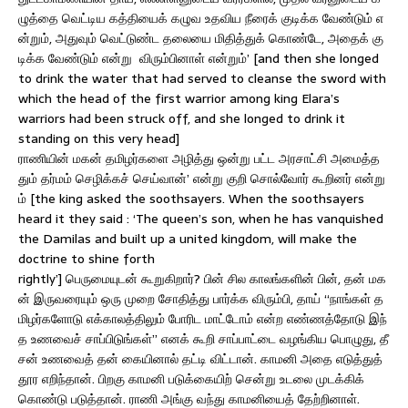
ழுத்தை வெட்டிய கத்தியைக் கழுவ உதவிய நீரைக் குடிக்க வேண்டும் எ
ன்றும், அதுவும் வெட்டுண்ட தலையை மிதித்துக் கொண்டே, அதைக் கு
டிக்க வேண்டும் என்று விரும்பினாள் என்றும்’ [and then she longed
to drink the water that had served to cleanse the sword with
which the head of the first warrior among king Elara’s
warriors had been struck off, and she longed to drink it
standing on this very head]
ராணியின் மகன் தமிழர்களை அழித்து ஒன்று பட்ட அரசாட்சி அமைத்த
தும் தர்மம் செழிக்கச் செய்வான்’ என்று குறி சொல்வோர் கூறினர் என்று
ம் [the king asked the soothsayers. When the soothsayers
heard it they said : ‘The queen’s son, when he has vanquished
the Damilas and built up a united kingdom, will make the
doctrine to shine forth
rightly’] பெருமையுடன் கூறுகிறார்? பின் சில காலங்களின் பின், தன் மக
ன் இருவரையும் ஒரு முறை சோதித்து பார்க்க விரும்பி, தாய் “நாங்கள் த
மிழர்களோடு எக்காலத்திலும் போரிட மாட்டோம் என்ற எண்ணத்தோடு இந்
த உணவைச் சாப்பிடுங்கள்” எனக் கூறி சாப்பாட்டை வழங்கிய பொழுது, தீ
சன் உணவைத் தன் கையினால் தட்டி விட்டான். காமனி அதை எடுத்துத்
தூர எறிந்தான். பிறகு காமனி படுக்கையிற் சென்று உடலை முடக்கிக்
கொண்டு படுத்தான். ராணி அங்கு வந்து காமனியைத் தேற்றினாள்.