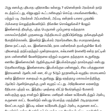
அது எனக்கு புரியாத புதிராகவே உள்ளது ? ஏனென்றால் அவர்கள் நாடு
கடத்தப்பட்டது, விஜயனும் கூட்டாளிகளும் செய்த பாவங்களாலேயே,
மற்றும் படி அவர்கள் அப்பாவிகள், அப்படி என்றால் யாரை முதலில்
அக்கறை செலுத்தவேண்டும். நீங்களே சொல்லுங்கள்? மேலும்
இலங்கைத் தீவுக்கு, புத்த பெருமான் மும்முறை வந்ததாக
மகாவம்சத்தின் முதலாவது அத்தியாயம் குறிப்பிடுகிறது. தங்களுக்குள்
மோதிக்கொண்ட இரண்டு இயக்கர் அரசர்களிடையே சமாதானத்தை
நிலை நாட்டவும், வட இலங்கையில், நாக மன்னர்கள் தமக்குள்ளே போர்
புரிவதைத் தடுப்பதற்கும் மூன்றாவதாக, கல்யாணி (களனி) என்ற நாட்டின்
நாக மன்னனின் வேண்டுதலை ஏற்றும் வருகை தந்ததாக கூறுகிறது.
எனவே இலங்கையின் ஆதிக்குடிகள் இயக்கர்களும் நாகர்களும் என்பது
தெளிவாகிறது. இலங்கையை இயக்கர்குல மன்னனும், சிவ பக்தனுமான
இராவணன் ஆண்டான் என, கி மு 5ஆம் நூறாண்டில் எழுதிய ராமாயணம்
என்ற இதிகாச கதையும் கூறுகிறது. இது ஏறத்தாழ மகாவம்சத்திற்கு
ஆயிரம் ஆண்டுகளுக்கு முன் எழுதப் பட்டது. அதேவேளை வரலாற்று
ரீதியாக புத்தர் வட இந்திய புலத்தை விட்டு வேறெங்கும் போனார்
என்பதற்கு ஒரு சான்றும் இல்லை. மனிதன் எல்லா உயிர்களிடத்தும் அன்பு,
கருணை காட்ட வேண்டும் என்பது பௌத்த மதத்தின் அடிநாதமான
கோட்பாடாகும். இப்படி எல்லா உயிர்களிடத்தும் அன்பு, கருணை காட்ட