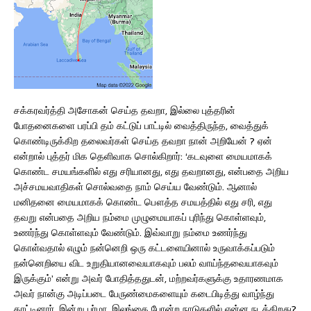
சக்கரவர்த்தி அசோகன் செய்த தவறா, இல்லை புத்தரின்
போதனைகளை பரப்பி தம் கட்டுப் பாட்டில் வைத்திருந்த, வைத்துக்
கொண்டிருக்கிற தலைவர்கள் செய்த தவறா நான் அறியேன் ? ஏன்
என்றால் புத்தர் மிக தெளிவாக சொல்கிறார்: ‘கடவுளை மையமாகக்
கொண்ட சமயங்களில் எது சரியானது, எது தவறானது, என்பதை அறிய
அச்சமயவாதிகள் சொல்வதை நாம் செய்ய வேண்டும். ஆனால்
மனிதனை மையமாகக் கொண்ட பௌத்த சமயத்தில் எது சரி, எது
தவறு என்பதை அறிய நம்மை முழுமையாகப் புரிந்து கொள்ளவும்,
உணர்ந்து கொள்ளவும் வேண்டும். இவ்வாறு நம்மை உணர்ந்து
கொள்வதால் எழும் நன்னெறி ஒரு கட்டளையினால் உருவாக்கப்படும்
நன்னெறியை விட உறுதியானவையாகவும் பலம் வாய்ந்தவையாகவும்
இருக்கும்’ என்று அவர் போதித்ததுடன், மற்றவர்களுக்கு உதாரணமாக
அவர் நான்கு அடிப்படை பேருண்மைகளையும் கடைபிடித்து வாழ்ந்து
காட்டினார். இன்று பர்மா, இலங்கை போன்ற நாடுகளில் என்ன நடக்கிறது?