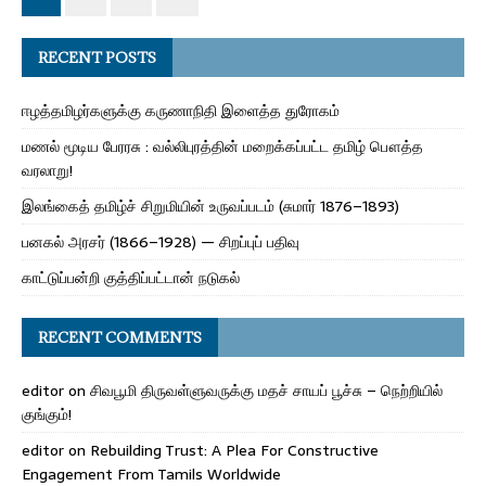
RECENT POSTS
ஈழத்தமிழர்களுக்கு கருணாநிதி இளைத்த துரோகம்
மணல் மூடிய பேரரசு : வல்லிபுரத்தின் மறைக்கப்பட்ட தமிழ் பௌத்த
வரலாறு!
இலங்கைத் தமிழ்ச் சிறுமியின் உருவப்படம் (சுமார் 1876–1893)
பனகல் அரசர் (1866–1928) — சிறப்புப் பதிவு
காட்டுப்பன்றி குத்திப்பட்டான் நடுகல்
RECENT COMMENTS
editor
on
சிவபூமி திருவள்ளுவருக்கு மதச் சாயப் பூச்சு – நெற்றியில்
குங்கும்!
editor
on
Rebuilding Trust: A Plea For Constructive
Engagement From Tamils Worldwide