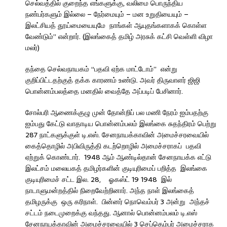
செல்வத்தில் குறைந்த எங்களுக்கு, வலிமை பொருந்திய
நண்பர்களும் இல்லை – நேர்மையும் – மன உறுதியையும் –
இலட்சியத் தூய்மையையுமே நாங்கள் ஆயுதங்களாகக் கொள்ள
வேண்டும்” என்றார். (இலங்கைத் தமிழ் அரசுக் கட்சி வெள்ளி விழா
மலர்)
தந்தை செல்வநாயகம் “பதவி ஏற்க மாட்டோம்” என்று
குறிப்பிட்டதற்குத் தக்க காரணம் உண்டு. அவர் திருவாளர் ஜிஜி
பொன்னம்பலத்தை மனதில் வைத்தே அப்படிப் பேசினார்.
சோல்பரி ஆணைக்குழு முன் தோன்றிப் பல மணி நேரம் ஐம்பதற்கு
ஐம்பது கேட்டு வாதாடிய பொன்னம்பலம் இலங்கை சுதந்திரம் பெற்று
287 நாட்களுக்குள் டி.எஸ். சேனநாயக்காவின் அமைச்சரவையில்
கைத்தொழில் அபிவிருத்தி கடற்றொழில் அமைச்சராகப் பதவி
ஏற்றுக் கொண்டார். 1948 ஆம் ஆண்டில்தான் சேனநாயக்க எட்டு
இலட்சம் மலையகத் தமிழர்களின் குடியுரிமைப் பறித்த இலங்கை
குடியுரிமைச் சட்ட இல. 28, ஓகஸ்ட் 19 1948 இல்
நாடாளுமன்றத்தில் நிறைவேற்றினார். அந்த நாள் இலங்கைத்
தமிழருக்கு ஒரு கரிநாள். பின்னர் நொவெம்பர் 3 அன்று அந்தச்
சட்டம் நடைமுறைக்கு வந்தது. ஆனால் பொன்னம்பலம் டி.எஸ்
சேனநாயக்காவின் அமைச்சரவையில் 3 செப்தெம்பர் அமைச்சராக