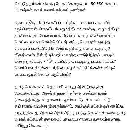
கொடுத்தார்கள். செலவு போக மிகு வருவாய் 50,350 கனடிய
டொலர்கள் எனக் கணக்குக் காட்டினார்கள்.
ஆனால் இந்த நிதி சேகரிப்புப் பற்றி வட மாகாண சபையில்
உறுப்பினர்கள் வினாவிய போது “நிதியா? எனக்கு யாரும் நிதியும்
தரவில்லை, காசோலையும் தரவில்லை” என்று விக்னேஸ்வரன்
மொட்டையாகச் சொல்லிவிட்டார். அப்படியென்றால் அவரது
பெயரைப் பயன்படுத்திச் சேர்த்த நிதிக்கு என்ன நடந்தது?
திருநீலகண்டரின் திருவோடு மறைந்த மாதிரி இந்தப் பணமும்
மறைந்து விட்டதா? நிதி கொடுத்தவர்களுக்கு பட்டை நாமமா?
வெளிப்படைத்தன்மை பற்றி ஓயாது பேசும் விக்னேஸ்வரன் ஏன்
வாயை மூடிக் கொண்டிருக்கிறார்?
தமிழ் அரசுக் கட்சி தொடங்கி எழுபது ஆண்டுகளுக்கு
மேலாகிவிட்டது. அதன் நிறுவனர் தந்தை செல்வநாயகம்
நினைத்திருந்தால் தலைவர் பதவியை ஆயுள் காலம் மட்டும்
தன்னோடு வைத்திருந்திருக்கலாம். அதற்குக் கட்சிக்குள் எதிர்ப்பே
வந்திருக்காது. ஆனால் அவர் அப்படி நடந்து கொள்ளவில்லை. தமிழ்
அரசுக் கட்சியின் தலைமைப் பதவியை ஏனைய தலைவர்களோடு
பகிர்ந்து கொண்டார்.