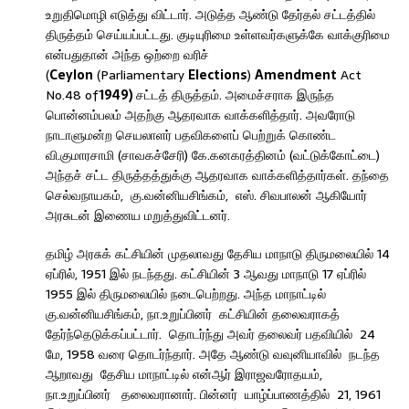
உறுதிமொழி எடுத்து விட்டார். அடுத்த ஆண்டு தேர்தல் சட்டத்தில்
திருத்தம் செய்யப்பட்டது. குடியுரிமை உள்ளவர்களுக்கே வாக்குரிமை
என்பதுதான் அந்த ஒற்றை வரிச்
(
Ceylon
(Parliamentary
Elections
)
Amendment
Act
No.48 of
1949
)
சட்டத் திருத்தம். அமைச்சராக இருந்த
பொன்னம்பலம் அதற்கு ஆதரவாக வாக்களித்தார். அவரோடு
நாடாளுமன்ற செயலாளர் பதவிகளைப் பெற்றுக் கொண்ட
வி.குமாரசாமி (சாவகச்சேரி) கே.கனகரத்தினம் (வட்டுக்கோட்டை)
அந்தச் சட்ட திருத்தத்துக்கு ஆதரவாக வாக்களித்தார்கள். தந்தை
செல்வநாயகம், கு.வன்னியசிங்கம், எஸ். சிவபாலன் ஆகியோர்
அரசுடன் இணைய மறுத்துவிட்டனர்.
தமிழ் அரசுக் கட்சியின் முதலாவது தேசிய மாநாடு திருமலையில் 14
ஏப்ரில், 1951 இல் நடந்தது. கட்சியின் 3 ஆவது மாநாடு 17 ஏப்ரில்
1955 இல் திருமலையில் நடைபெற்றது. அந்த மாநாட்டில்
கு.வன்னியசிங்கம், நா.உறுப்பினர் கட்சியின் தலைவராகத்
தேர்ந்தெடுக்கப்பட்டார். தொடர்ந்து அவர் தலைவர் பதவியில் 24
மே, 1958 வரை தொடர்ந்தார். அதே ஆண்டு வவுனியாவில் நடந்த
ஆறாவது தேசிய மாநாட்டில் என்ஆர் இராஜவரோதயம்,
நா.உறுப்பினர் தலைவரானார். பின்னர் யாழ்ப்பாணத்தில் 21, 1961