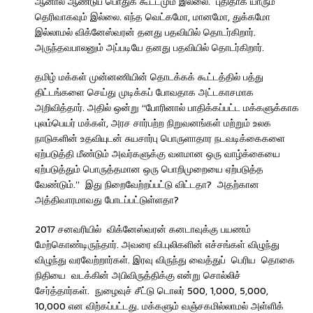
ஆனால் ஆண்டுப் பொதுக் கூட்டமும் இல்லை. புதிதாக யாரும்
தெரிவாகவும் இல்லை. எந்த வெட்கமோ, மானமோ, துக்கமோ
இல்லாமல் விக்னேஸ்வரன் தனது பதவியில் தொடர்கிறார்.
அருந்தவபாலனும் அப்படியே தனது பதவியில் தொடர்கிறார்.
தமிழ் மக்கள் முன்னணியின் தொடக்கக் கூட்டத்தில் பத்து
திட்டங்களை செய்து முடிக்கப் போவதாக அட்டகாசமாக
அறிவித்தார். அதில் ஒன்று “போரினால் பாதிக்கப்பட்ட மக்களுக்காக
புலம்பெயர் மக்கள், அரச சார்பற்ற நிறுவனங்கள் மற்றும் உலக
நாடுகளின் உதவியுடன் சுயசார்பு பொருளாதார நடவடிக்கைகளை
ஏற்படுத்தி மீண்டும் அவர்களுக்கு வளமான ஒரு வாழ்க்கையை
ஏற்படுத்தும் பொருத்தமான ஒரு பொறிமுறையை ஏற்படுத்த
வேண்டும்.” இது நிறைவேற்றப்பட்டு விட்டதா? அதற்கான
அத்திவாரமாவது போடப்பட்டுள்ளதா?
2017 சனவரியில் விக்னேஸ்வரன் கனடாவுக்கு பயணம்
மேற்கொண்டிருந்தார். அவரை வி.புலிகளின் எச்சங்கள் விழுந்து
விழுந்து வரவேற்றார்கள். இரவு விருந்து வைத்துப் பெரிய தொகை
நிதியை வடக்கின் அபிவிருத்திக்கு என்று சொல்லிச்
சேர்த்தார்கள். நுழைவுச் சீட்டு டொலர் 500, 1,000, 5,000,
10,000 என விற்கப்பட்டது. மக்களும் வஞ்சகமில்லாமல் அள்ளிக்