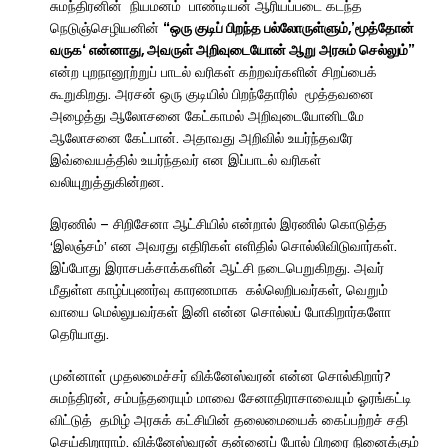
சுமந்திரனின் நியமனம் பாண்டியன் ஆரியப்படை கடந்த
நெடுஞ்செழியனின்
“ஒரு குடிப் பிறந்த பல்லோருள்ளும்
,’
மூத்தோன்
வருக
‘
என்னாது
,
அவருள் அறிவுடையோன் ஆறு அரசும் செல்லும்”
என்ற புறநானூற்றுப் பாடல் வரிகள் கற்றவர்களின் சிறப்பைக்
கூறுகிறது. அரசன் ஒரு குடியில் பிறந்தோரில் மூத்தவனை
அழைத்து ஆலோசனை கேட்காமல் அறிவுடையோனிடமே
ஆலோசனை கேட்பான். அதாவது அறிவில் உயர்ந்தவரே
இவ்வையத்தில் உயர்ந்தவர் என இப்பாடல் வரிகள்
வலியுறுத்துகின்றன.
இரணில் – சிறிசேனா ஆட்சியில் என்றால் இரணில் கொடுத்த
‘இலஞ்சம்’ என அவரது எதிரிகள் எளிதில் சொல்லிவிடுவார்கள்.
இப்போது இராசபக்சாக்களின் ஆட்சி நடைபெறுகிறது. அவர்
மீதுள்ள காழ்ப்புணர்வு காரணமாக கல்லெறிபவர்கள், வெறும்
வாயை மெல்லுபவர்கள் இனி என்ன சொல்லப் போகிறார்களோ
தெரியாது.
முன்னாள் முதலமைச்சர் விக்னேஸ்வரன் என்ன சொல்கிறார்?
சுமந்திரன், சம்பந்தரையும் மாவை சேனாதிராசாவையும் ஓரங்கட்டி
விட்டுத் தமிழ் அரசுக் கட்சியின் தலைமையைக் கைப்பற்றச் சதி
செய்கிறாராம். விக்னேஸ்வரன் தன்னைப் போல் பிறரை நினைக்கும்