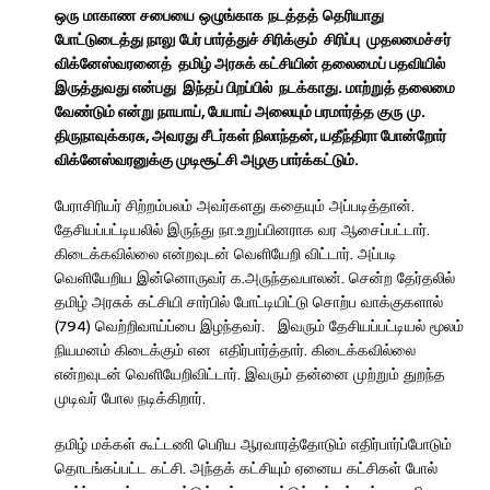
ஒரு
மாகாண
சபையை
ஒழுங்காக
நடத்தத்
தெரியாது
போட்டுடைத்து நாலு
பேர் பார்த்துச் சிரிக்கும்
சிரிப்பு
முதலமைச்சர்
விக்னேஸ்வரனைத்
தமிழ் அரசுக் கட்சியின் தலைமைப் பதவியில்
இருத்துவது என்பது
இந்தப் பிறப்பில்
நடக்காது. மாற்றுத் தலைமை
வேண்டும் என்று நாயாய்
,
பேயாய் அலையும் பரமார்த்த குரு
மு.
திருநாவுக்கரசு
,
அவரது சீடர்கள் நிலாந்தன்
,
யதீந்திரா போன்றோர்
விக்னேஸ்வரனுக்கு முடிசூட்சி அழகு பார்க்கட்டும்.
பேராசிரியர் சிற்றம்பலம் அவர்களது கதையும் அப்படித்தான்.
தேசியப்பட்டியலில் இருந்து நா.உறுப்பினராக வர ஆசைப்பட்டார்.
கிடைக்கவில்லை என்றவுடன் வெளியேறி விட்டார். அப்படி
வெளியேறிய இன்னொருவர் க.அருந்தவபாலன். சென்ற தேர்தலில்
தமிழ் அரசுக் கட்சியி சார்பில் போட்டியிட்டு சொற்ப வாக்குகளால்
(794) வெற்றிவாய்ப்பை இழந்தவர். இவரும் தேசியப்பட்டியல் மூலம்
நியமனம் கிடைக்கும் என எதிர்பார்த்தார். கிடைக்கவில்லை
என்றவுடன் வெளியேறிவிட்டார். இவரும் தன்னை முற்றும் துறந்த
முடிவர் போல நடிக்கிறார்.
தமிழ் மக்கள் கூட்டணி பெரிய ஆரவாரத்தோடும் எதிர்பார்ப்போடும்
தொடங்கப்பட்ட கட்சி. அந்தக் கட்சியும் ஏனைய கட்சிகள் போல்