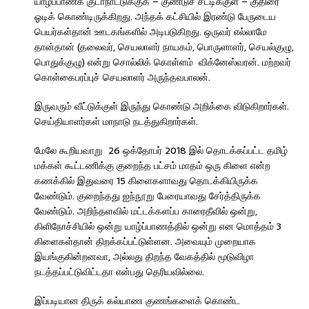
யாழ்ப்பாணக் குடாநாட்டுக்குக் – குண்டுச் சட்டிக்குள் – குதிரை
ஓடிக் கொண்டிருக்கிறது. அந்தக் கட்சியில் இரண்டு பேருடைய
பெயர்கள்தான் ஊடகங்களில் அடிபடுகிறது. ஒருவர் எல்லாமே
தான்தான் (தலைவர், செயலாளர் நாயகம், பொருளாளர், செயல்குழு,
பொதுக்குழு) என்று சொல்லிக் கொள்ளம் விக்னேஸ்வரன். மற்றவர்
கொள்கைபரப்புச் செயலாளர் அருந்தவபாலன்.
இருவரும் வீட்டுக்குள் இருந்து கொண்டு அறிக்கை விடுகிறார்கள்.
செய்தியாளர்கள் மாநாடு நடத்துகிறார்கள்.
மேலே கூறியவாறு 26 ஒக்தோபர் 2018 இல் தொடக்கப்பட்ட தமிழ்
மக்கள் கூட்டணிக்கு குறைந்த பட்சம் மாதம் ஒரு கிளை என்ற
கணக்கில் இதுவரை 15 கிளைகளாவது தொடக்கியிருக்க
வேண்டும். குறைந்தது ஐந்நூறு பேரையாவது சேர்த்திருக்க
வேண்டும். அறிந்தளவில் மட்டக்களப்ப காரைதீவில் ஒன்று,
கிளிநோச்சியில் ஒன்று யாழ்ப்பாணத்தில் ஒன்று என மொத்தம் 3
கிளைகள்தான் திறக்கப்பட்டுள்ளன. அவையும் முறையாக
இயங்குகின்றனவா, அல்லது திறந்த வேகத்தில் மூடுவிழா
நடத்தப்பட்டுவிட்டதா என்பது தெரியவில்லை.
இப்படியான திருக் கல்யாண குணங்களைக் கொண்ட