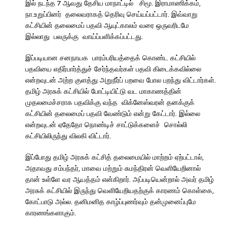
இல் நடந்த 7 ஆவது தேசிய மாநாட்டில் சிமூ. இராமாணிக்கம்,
நா.உறுப்பினர் தலைவராகத் தெரிவு செய்யப்பட்டார். இவ்வாறு
கட்சியின் தலைமைப் பதவி ஆயுட்காலம் வரை ஒருவரிடமே
இல்லாது பலருக்கு வாய்ப்பளிக்கப்பட்டது.
இப்படியான சனநாயக பாரம்பரியத்தைக் கொண்ட கட்சியில்
பதவியை எதிர்பார்த்துச் சேர்ந்தவர்கள் பதவி கிடைக்கவில்லை
என்றவுடன் அற்ற குளத்து அறுநீர்ப் பறவை போல பறந்து விட்டார்கள்.
தமிழ் அரசுக் கட்சியில் போட்டியிட்டு வட மாகாணத்தின்
முதலமைச்சராக பதவிக்கு வந்த விக்னேஸ்வரன் தனக்குக்
கட்சியின் தலைமைப் பதவி வேண்டும் என்று கேட்டார். இல்லை
என்றவுடன் ஏதேதோ நொண்டிச் சாட்டுக்களைச் சொல்லி
கட்சியிலிருந்து விலகி விட்டார்.
இப்போது தமிழ் அரசுக் கட்சித் தலைமையில் மாற்றம் ஏற்பட்டால்,
அதாவது சம்பந்தர், மாவை மற்றும் சுமந்திரன் வெளியேறினால்
தான் உள்ளே வர ஆயத்தம் என்கிறார். அப்படியென்றால் அவர் தமிழ்
அரசுக் கட்சியில் இருந்து வெளியேறியதற்குக் காரணம் கொள்கை,
கோட்பாடு அல்ல. தனிமனித காழ்ப்புணர்வும் தன்முனைப்புமே
காரணங்களாகும்.