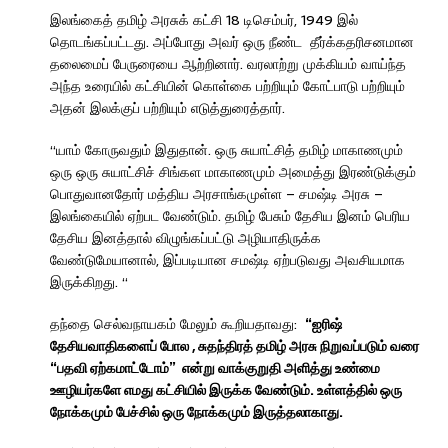
இலங்கைத் தமிழ் அரசுக் கட்சி 18 டிசெம்பர், 1949 இல்
தொடங்கப்பட்டது. அப்போது அவர் ஒரு நீண்ட தீர்க்கதரிசனமான
தலைமைப் பேருரையை ஆற்றினார். வரலாற்று முக்கியம் வாய்ந்த
அந்த உரையில் கட்சியின் கொள்கை பற்றியும் கோட்பாடு பற்றியும்
அதன் இலக்குப் பற்றியும் எடுத்துரைத்தார்.
“யாம் கோருவதும் இதுதான். ஒரு சுயாட்சித் தமிழ் மாகாணமும்
ஒரு ஒரு சுயாட்சிச் சிங்கள மாகாணமும் அமைத்து இரண்டுக்கும்
பொதுவானதோர் மத்திய அரசாங்கமுள்ள – சமஷ்டி அரசு –
இலங்கையில் ஏற்பட வேண்டும். தமிழ் பேசும் தேசிய இனம் பெரிய
தேசிய இனத்தால் விழுங்கப்பட்டு அழியாதிருக்க
வேண்டுமேயானால், இப்படியான சமஷ்டி ஏற்படுவது அவசியமாக
இருக்கிறது. “
தந்தை செல்வநாயகம் மேலும் கூறியதாவது:
“ஐரிஷ்
தேசியவாதிகளைப் போல
,
சுதந்திரத் தமிழ் அரசு நிறுவப்படும் வரை
“பதவி ஏற்கமாட்டோம்”
என்று வாக்குறுதி அளித்து உண்மை
ஊழியர்களே எமது கட்சியில் இருக்க வேண்டும். உள்ளத்தில் ஒரு
நோக்கமும் பேச்சில் ஒரு நோக்கமும் இருத்தலாகாது.