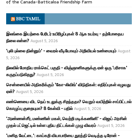
of the Canada-Batticaloa Friendship Farm
BBC TAMIL
இலங்கை இயற்கை பேரிடர் உயிரிழப்புகள் 8 ஆக உயர்வு - தற்போதைய
நிலை என்ன?
August 5, 2026
'புலி புல்லை தின்னும்' - வைரல் வீடியோவும் அறிவியல் உண்மையும்
August
5, 2026
நிலவில் மோதிய ராக்கெட் பகுதி - விஞ்ஞானிகளுக்கு ஏன் ஒரு 'பரிசாக'
கருதப்படுகிறது?
August 5, 2026
சென்னையில் அதிகரிக்கும் 'கோ-லிவிங்' விடுதிகள்: எதிர்ப்புகள் எழுவது
ஏன்?
August 5, 2026
எண்ணெயை விட நெய் உடலுக்கு சிறந்ததா? வெறும் வயிற்றில் சாப்பிட்டால்
கொழுப்பு குறையுமா? 8 கேள்வி - பதில்
August 5, 2026
'அண்ணன்சீர், மண்ணின் மகள், வெற்றி மடிக்கணினி' - விஜய் அரசின்
முதல் பட்ஜெட்டில் உள்ள புதிய திட்டங்கள் முழு விவரம்
August 5, 2026
'மனித வேட்டை': காய்கறி வியாபாரியை துரத்தி வெடித்த டிரோன் -