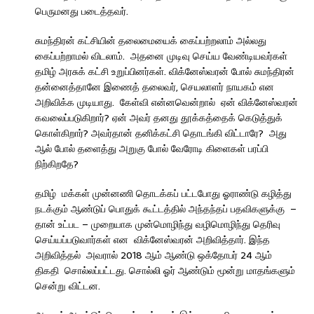
பெருமனது படைத்தவர்.
சுமந்திரன் கட்சியின் தலைமையைக் கைப்பற்றலாம் அல்லது
கைப்பற்றாமல் விடலாம். அதனை முடிவு செய்ய வேண்டியவர்கள்
தமிழ் அரசுக் கட்சி உறுப்பினர்கள். விக்னேஸ்வரன் போல் சுமந்திரன்
தன்னைத்தானே இணைத் தலைவர், செயலாளர் நாயகம் என
அறிவிக்க முடியாது. கேள்வி என்னவென்றால் ஏன் விக்னேஸ்வரன்
கவலைப்படுகிறார்? ஏன் அவர் தனது தூக்கத்தைக் கெடுத்துக்
கொள்கிறார்? அவர்தான் தனிக்கட்சி தொடங்கி விட்டாரே? அது
ஆல் போல் தளைத்து அறுகு போல் வேரோடி கிளைகள் பரப்பி
நிற்கிறதே?
தமிழ் மக்கள் முன்னணி தொடக்கப் பட்டபோது ஓராண்டு கழித்து
நடக்கும் ஆண்டுப் பொதுக் கூட்டத்தில் அந்தந்தப் பதவிகளுக்கு –
தான் உட்பட – முறையாக முன்மொழிந்து வழிமொழிந்து தெரிவு
செய்யப்படுவார்கள் என விக்னேஸ்வரன் அறிவித்தார். இந்த
அறிவித்தல் அவரால் 2018 ஆம் ஆண்டு ஒக்தோபர் 24 ஆம்
திகதி சொல்லப்பட்டது. சொல்லி ஓர் ஆண்டும் மூன்று மாதங்களும்
சென்று விட்டன.