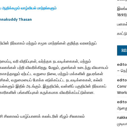
ய ஆதிக்கமும் வாழ்வியல் மாற்றங்களும்
இலங்க
1893)
nnakuddy Thasan
பனகல்
காட்டு
தியின் நிர்வாகம் மற்றும் சமூக மாற்றங்கள் குறித்த வரலாற்றுப்
RE
ைப்பு, வரி விதிப்புகள், வர்த்தக நடவடிக்கைகள், மற்றும்
edito
ங்கள் பற்றி விவரிக்கிறது. மேலும், குளங்கள் உடைந்து விவசாயம்
– நெற்
காசத்தாலும் ஏற்பட்ட வறுமை நிலை, மற்றும் மக்களின் துயரங்கள்
முயற்சிகள், வறுமையைப் போக்க எடுக்கப்பட்ட நடவடிக்கைகள், கல்வி
edito
வல்களும் இதில் அடங்கும். இறுதியில், வன்னிப் பகுதியின் நிர்வாகப்
Cons
திகாரிகளின் பங்களிப்புகள் சுருக்கமாக விவரிக்கப்பட்டுள்ளன.
Worl
edito
ஆனது 
 சிலகாலம் யாழ்ப்பாணக் கலக்டரின் கீழும் சிலகாலம்
nakk
முடிய