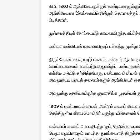
கி.பி. 1803 ல் ஆங்கிலேயருக்குங் கண்டியரசனுக்க
ஆங்கிலேயரை இலங்கையில் நின்றுந் தொலைத்துப் ப
பிடித்தான்.
முல்லைத்தீவுக் கோட்டையிற் காவலாயிருந்த கப்பித்த
பண்டாரவன்னியன் யானையிறவுப் பக்கத்து மூன்ற
திருக்கோணமலை, யாழ்ப்பாணம், மன்னார் ஆகிய மூவிட
கோட்டைகளைக் கைப்பற்றினதுமன்றிப், பண்டாரவன்
கக்சில மடுவிற் சந்தித்தபோது, பண்டாரவன்னியன
அவனுடைய படைத் தலைவர்களும் ஆங்கிலேயர் கைப
அவனுக்கு உதவியாயிருந்த குமாரசிங்க முதலியார் தூக
1809 ல் பண்டாரவன்னியன் மீண்டும் கலகம் விளைக
தெற்கிலுள்ள கிராமமொன்றிற் புகுந்து வீடுகளைக்
வன்னியர் கலகம் அமைதியுற்றாலும், நெடுங்காலமா
பெருமழையினாலும் உடைந்த குளங்களைத் திருத்தாத
விட்டதால், நாட்டில் வறுமையதிகரித்தது.