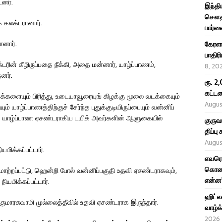
னர்.
இந்தி
சௌதி,
் கலக்டரானார்.
பார்வ
ானார்.
கேரள
பாதிர
ரின் கீழிருப்பதை நீக்கி, அதை மன்னார், யாழ்ப்பாணம்,
8, 20
னர்.
ரூ. 2
கட்டண
றுக்களையும் பிரித்து, உடையாவூரையுங் கிழக்கு மூலை வடக்கையும்
Augus
் யாழ்ப்பாணத்திற்குச் சேர்ந்த புதுக்குடியிருப்பையும் வன்னிப்
ாக யாழ்ப்பாண ஏசண்டராகிய டயிக் அவர்களின் ஆளுகையில்
குருவ
திப்ப
Augus
யமிக்கப்பட்டார்.
எவரெஸ
கொண்ட
ற்றப்பட்டு, ஹென்றி போல் வன்னிப்பகுதி உதவி ஏசண்டராகவும்,
என்ன
ியமிக்கப்பட்டார்.
ஹிட்ல
குமாரசுவாமி முல்லைத்தீவில் உதவி ஏசண்டராக இருந்தார்.
வாழ்க
2026