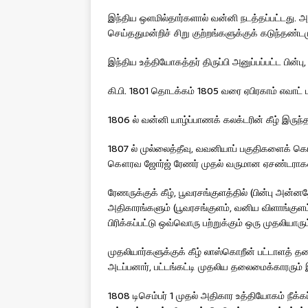
இந்திய ஒளமில்தார்களால் வன்னி நடத்தப்பட்டது. அ
செய்ததுமன்றிச் சிறு குற்றங்களுக்குக் கடுந்தண்டமு
இந்திய உத்தியோகத்தர் திருப்பி அனுப்பப்பட்ட பின்
கி.பி. 1801 தொடக்கம் 1805 வரை ஏபிரகாம் எவாட் ப
1806 ல் வன்னி யாழ்ப்பாணக் கலக்டரின் கீழ் இருந்த
1807 ல் முல்லைத்தீவு, வவனியாப் பகுதிகளைக் க
கௌரவ ஜோர்ஜ் ரேணர் முதல் வருமான ஏசண்டராகவும்,
ரேணருக்குக் கீழ், பூவரசங்குளத்தில் (பின்பு அன்ன
அதிகாரங்களும் (பூவரசங்குளம், வனிய விளாங்குளம
பிரிக்கப்பட்டு ஒவ்வொரு பற்றுக்கும் ஒரு முதலியாரும
முதலியார்களுக்குக் கீழ் லாஸ்கொறீன் பட்டாளத் 
அடப்பனார், பட்டங்கட்டி முதலிய தலைமைக்காரரும் 
1808 டிசெம்பர் 1 முதல் அதிகார உத்தியோகம் நீக்