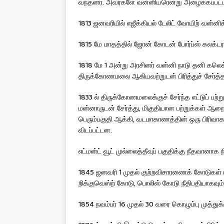
வந்தனர். அவர்களே வன்னியரென்று அழைக்கப்பட்ட
1813 ஜனவரியில் எஜீக்கியல் டேலிட் வோயிற் வன்னிக
1815 மே மாதத்தில் ஜோன் கோடன் போர்ப்ஸ் கலக்டர
1818 மே 1 அன்று அரசினர் வன்னி நாடு தனி கலெக்ட
திருக்கோணமலை ஆகியவற்றுடன் பிரித்துச் சேர்த்த
1833 ல் திருக்கோணமலைக்குச் சேர்ந்த எட்டுப் பற்
மன்னாருடன் சேர்த்து, மிகுதியான பற்றுக்கள் ஆறையும
பெரும்பகுதி ஆக்கி, வடமாகாணத்தின் ஒரு பிரிவ
விடப்பட்டன.
எட்மன்ட் வூட் முல்லைத்தீவுப் பகுதிக்கு நீதவானாக நி
1845 ஜனவரி 1 முதல் குற்றவிசாரணைக் கோடுகள் மா
றிக்குவெஸ்ற் கோடு, பொலிஸ் கோடு நீதிபதியாகவும் ந
1854 நவம்பர் 16 முதல் 30 வரை கொழும்பு முத்துக்