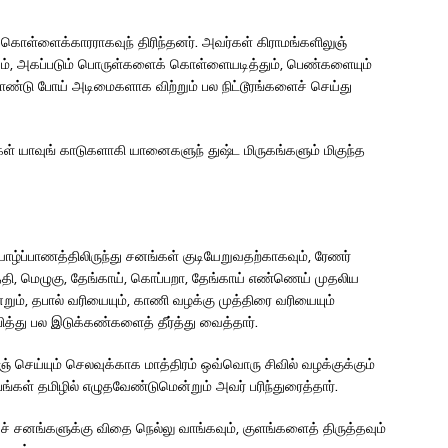
கொள்ளைக்காரராகவுந் திரிந்தனர். அவர்கள் கிராமங்களிலுஞ்
்தும், அகப்படும் பொருள்களைக் கொள்ளையடித்தும், பெண்களையும்
ொண்டு போய் அடிமைகளாக விற்றும் பல நிட்டூரங்களைச் செய்து
ள் யாவுங் காடுகளாகி யானைகளுந் துஷ்ட மிருகங்களும் மிகுந்த
 யாழ்ப்பாணத்திலிருந்து சனங்கள் குடியேறுவதற்காகவும், ரேணர்
ருத்தி, மெழுகு, தேங்காய், கொப்பறா, தேங்காய் எண்ணெய் முதலிய
றும், தபால் வரியையும், காணி வழக்கு முத்திரை வரியையும்
ித்து பல இடுக்கண்களைத் தீர்த்து வைத்தார்.
ணஞ் செய்யும் செலவுக்காக மாத்திரம் ஒவ்வொரு சிவில் வழக்குக்கும்
கள் தமிழில் எழுதவேண்டுமென்றும் அவர் பரிந்துரைத்தார்.
 சனங்களுக்கு விதை நெல்லு வாங்கவும், குளங்களைத் திருத்தவும்