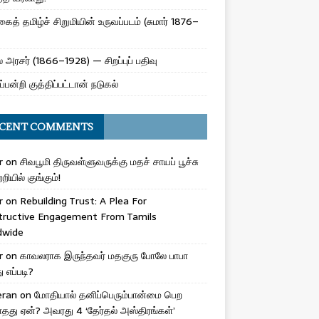
ைத் தமிழ்ச் சிறுமியின் உருவப்படம் (சுமார் 1876–
 அரசர் (1866–1928) — சிறப்புப் பதிவு
ப்பன்றி குத்திப்பட்டான் நடுகல்
CENT COMMENTS
r
on
சிவபூமி திருவள்ளுவருக்கு மதச் சாயப் பூச்சு
றியில் குங்கும்!
r
on
Rebuilding Trust: A Plea For
tructive Engagement From Tamils
dwide
r
on
காவலராக இருந்தவர் மதகுரு போலே பாபா
எப்படி?
eran
on
மோதியால் தனிப்பெரும்பான்மை பெற
ாதது ஏன்? அவரது 4 ‘தேர்தல் அஸ்திரங்கள்’