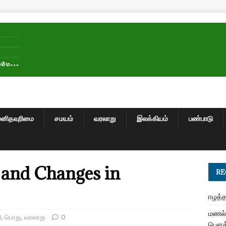
மனிதவுரிமை
சமயம்
வரலாறு
இலக்கியம்
பண்பாடு
e and Changes in
RE
ஈழத்த
மணல் 
ி
,
பொது
,
வரலாறு
0
பௌத்