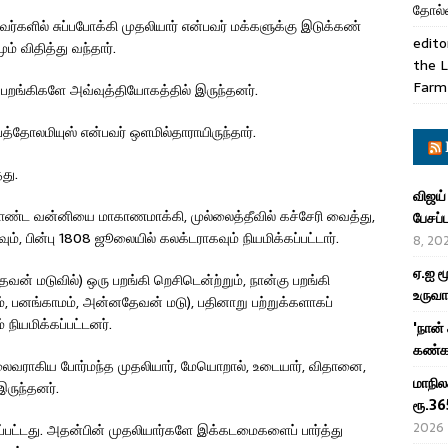
தோல்வ
வர்களில் சுப்பபோக்கி முதலியார் என்பவர் மக்களுக்கு இடுக்கண்
edito
ம் விதித்து வந்தார்.
the L
Farm
பு, பறங்கிகளே அவ்வுத்தியோகத்தில் இருந்தனர்.
த்தோலமியுஸ் என்பவர் ஒளமில்தாராயிருந்தார்.
து.
விஜய்
ொண்ட வன்னியை மாகாணமாக்கி, முல்லைத்தீவில் கச்சேரி வைத்து,
பேசப்
 பின்பு 1808 ஜூலையில் கலக்டராகவும் நியமிக்கப்பட்டார்.
8, 20
ஏ.ஐ ம
தேவன் மடுவில்) ஒரு பறங்கி றெசிடென்ற்றும், நான்கு பறங்கி
உருவா
், பனங்காமம், அன்னதேவன் மடு), பதினாறு பற்றுக்களாகப்
் நியமிக்கப்பட்டனர்.
'நான்
கண்கா
தலைவராகிய போர்மந்த முதலியார், மேயொறால், உடையார், விதானை,
மாநில
இருந்தனர்.
ரூ.36
2026
கப்பட்டது. அதன்பின் முதலியார்களே இக்கடமைகளைப் பார்த்து