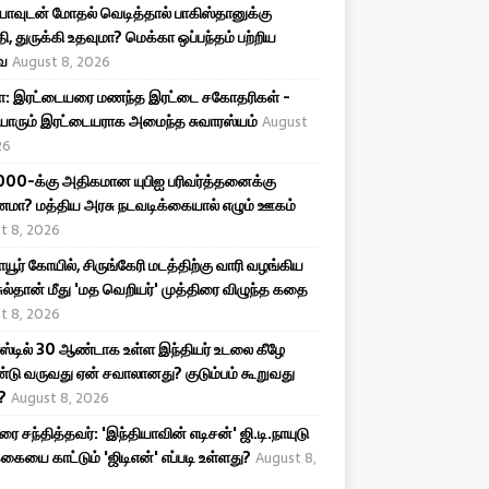
யாவுடன் மோதல் வெடித்தால் பாகிஸ்தானுக்கு
 துருக்கி உதவுமா? மெக்கா ஒப்பந்தம் பற்றிய
ை
August 8, 2026
ா: இரட்டையரை மணந்த இரட்டை சகோதரிகள் -
ியாரும் இரட்டையராக அமைந்த சுவாரஸ்யம்
August
26
,000-க்கு அதிகமான யுபிஐ பரிவர்த்தனைக்கு
மா? மத்திய அரசு நடவடிக்கையால் எழும் ஊகம்
t 8, 2026
ாயூர் கோயில், சிருங்கேரி மடத்திற்கு வாரி வழங்கிய
ு சுல்தான் மீது 'மத வெறியர்' முத்திரை விழுந்த கதை
t 8, 2026
்டில் 30 ஆண்டாக உள்ள இந்தியர் உடலை கீழே
ு வருவது ஏன் சவாலானது? குடும்பம் கூறுவது
?
August 8, 2026
ரை சந்தித்தவர்: 'இந்தியாவின் எடிசன்' ஜி.டி.நாயுடு
்கையை காட்டும் 'ஜிடிஎன்' எப்படி உள்ளது?
August 8,