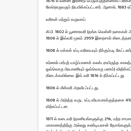
1876 ல் வன்னி இரண்டு பெரும்பகுதிகளாகப் பிரிக்க
வேறொருவரும் நியமிக்கப்பட்டனர். ஆனால், 1883 ஏப
வரிகள் மற்றும் வருவாய்:
கி.பி. 1802 ல் பூணாரவரி (தங்க வெள்ளி நகைகள் 
1806 ல் இவ்வரி மூலம் 2959 இறைசால் கிடைத்தன. 18
1808 ல் மக்கள் உப்பு வரியையும் நீக்கும்படி கேட்டனர்
கர்ணல் பார்புற் யாழ்ப்பாணக் கலக்டராயிருந்த கால
ஒவ்வொரு பிரயாணியும் ஒவ்வொரு பணம்) விதிக்கப்ப
கிடைக்கவில்லை. இவ் வரி 1816 ல் நீக்கப்பட்டது.
1806 ல் மீன்வரி அறவிடப்பட்டது.
1808 ல் அடுத்த வருட உப்பு வியாபாரக்குத்தகை 
விற்கப்பட்டன.
1811 ல் கடைவரி (தானியங்களுக்கு 2%, மற்ற சாமான
மாகாணத்திற்கு அல்லது கண்டியரசன் தேசங்களுக்