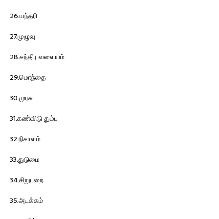
26.யந்தரி
27.முழுவு
28.சந்திர வளையம்
29.மொந்தை
30.முரசு
31.கண்விடு தும்பு
32.நிசாளம்
33.துடுமை
34.சிறுபறை
35.அடக்கம்