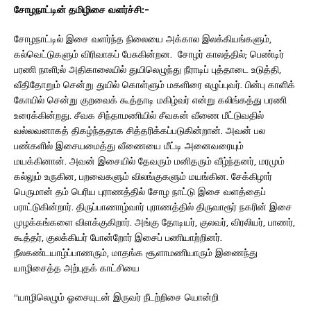
சோழநாட்டின்
தமிழிசை
வளர்ச்சி
:-
சோழநாட்டில் இசை வளர்ந்த நிலையை அக்கால இலக்கியங்களும்,
கல்வெட்டுகளும் விரிவாகப் பேசுகின்றன. சோழர் காலத்தில்; பெண்டிர்
பரணி நாளி;ல் அதிகாலையில் துயிலெழுந்து நீராடிப் புத்தாடை உடுத்தி,
வீதிதோறும் சென்று துயில் கொள்ளும் மகளிரை எழுப்புவர். பின்பு காளிக்
கோயில் சென்று குறவைக் கூத்தாடி மகிழ்வர் என்று கலிங்கத்து பரணி
உரைக்கின்றது. சீவக சிந்தாமணியில் சீவகன் வீணை மீட்டுவதில்
வல்லவனாகத் திகழ்ந்ததாக சித்தரிக்கப்படுகின்றான். அவன் பல
பண்களில் இசையமைத்து வீணையை மீட்டி அனைவரையும்
மயக்கினான். அவன் இசையில் தேவரும் மனிதரும் வீழ்ந்தனர், மரமும்
கல்லும் உருகின, பறவைகளும் விலங்குகளும் மயங்கின. சேக்கிழார்
பெருமான் தம் பெரிய புராணத்தில் சோழ நாட்டு இசை வளத்தைப்
பராட்டுகின்றார். திருப்பாணாழ்வார் புராணத்தில் திருவாரூர் நகரின் இசை
முழக்கங்களை விளக்குகிறார். அங்கு தோடியர், குலவர், விரலியர், பாணர்,
கூத்தர், குலக்கியர் போன்றோர் இசைப் பணியாற்றினர்.
நீலகண்டயாழ்ப்பாணரும், மாதங்க சூளாமணியாரும் இணைந்து
யாழிசைத்த அற்புதக் காட்சியை
“யாழிலெழும் ஓசையுடன் இருவர் நீடற்றிசை யொன்றி