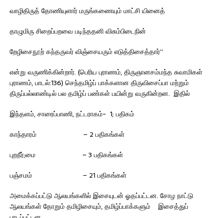
வாழிதிருத் தோணியுளார் மருங்கணையும் மாட்சி யினைத்
தாழுமிரு சிறைப்பறவை படிந்ததனி விசும்பிடைநின்
றேழிசைநூற் கந்தருவர் விஞ்சையரும் எடுத்திசைத்தார்”
என்று வருணிக்கின்றார். (பெரிய புராணம், திருஞானசம்மந்த சுவாமிகள்
புராணம், பாடல்:136) செந்தமிழ்ப் பாக்களான திருவிசைப்பா மற்றும்
திருப்பல்லாண்டில் பல தமிழ்ப் பண்கள் பயின்று வருகின்றன. இதில்
இந்தளம், சாரைப்பாணி, நட்டராகம்- 1; பதிகம்
காந்தாரம் – 2 பதிகங்கள்
புறநீர்;மை – 3 பதிகங்கள்
பஞ்சமம் – 21 பதிகங்கள்
அமைக்கப்பட்டு ஆலயங்களில் இசையுடன் ஓதப்பட்டன. சோழ நாட்டு
ஆலயங்கள் தோறும் தமிழிசையும், தமிழ்ப்பாக்களும் இசைத்துப்
பாடப்பட்டன.