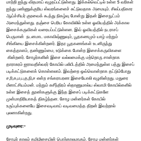
மாற்றி ஐந்து விதமாய் எழுதப்பட்டுள்ளது. இக்கல்வெட்டில் உள்ள 5 வரிகள்
ஐந்து பண்ணுக்குரிய ஸ்வரங்களைச் சுட்டுவதாக அமையும். சிலப்பதிகார
ஆய்ச்சியர் குரவைக் கூத்து நிகழ்வு போன்று இதன் இசைநுட்பம்
அமைந்துள்ளது. தஞ்சை பெரிய கோவிலில் உள்ள ஓவியத்தில் அக்கால
இசைக்கருவிகள் வரையப்பட்டுள்ளன. இவ் ஓவியத்தில் நடராசப்
பெருமான் நடனமாட மகாவிஷ்ணுவும், பூதகணமும் யாழ் மற்றும்
சிங்கியை இசைக்கின்றனர். இதர பூதகணங்கள் உடனிருந்து
கைத்தாளம், தண்ணும்மை, உடுக்கை போன்ற இசைக்கருவிகளை
கின்றனர். சோழர்களின் இசை வல்லமைக்கு மற்றொரு சான்றாக
தாராசுரம் ஐராவதீஸ்வரர் கோயில் பலிபீடத்தில் அமைந்துள்ள பத்து இசைப்
படிக்கட்டுகளைக் கொள்ளலாம். இவற்றை ஒவ்வொன்றாக தட்டும்போது
ச,ரி,க,ம,ப,த,நி,ச என்ற சங்கராபரண இசையோலி எழுகின்றது. மதுரை
மீனாட்சியம்மன். மற்றும் சுசீந்திரம் ஸ்தாணுமால்ய ஸ்வாமி கோயில்களில்
உள்ள இசைத் தூண்களுக்கு இந்த இசைப் படிக்கட்டுகளே
முன்மாதிரியாகத் திகழ்ந்தன. சோழ மன்னர்கள் கோயில்
உருப்புக்களையே இசைவடிவாய் வடிவமைத்த திறன் இவற்றால்
புலனாகின்றது.
முடிவுரை
:-
சோழர் காலம் தமிழிசையின் பொற்காலமாகும். சோழ மன்னர்கள்