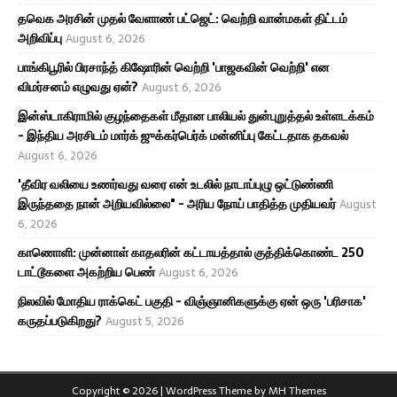
தவெக அரசின் முதல் வேளாண் பட்ஜெட்: வெற்றி வான்மகள் திட்டம்
அறிவிப்பு
August 6, 2026
பாங்கிபூரில் பிரசாந்த் கிஷோரின் வெற்றி 'பாஜகவின் வெற்றி' என
விமர்சனம் எழுவது ஏன்?
August 6, 2026
இன்ஸ்டாகிராமில் குழந்தைகள் மீதான பாலியல் துன்புறுத்தல் உள்ளடக்கம்
- இந்திய அரசிடம் மார்க் ஜுக்கர்பெர்க் மன்னிப்பு கேட்டதாக தகவல்
August 6, 2026
'தீவிர வலியை உணர்வது வரை என் உடலில் நாடாப்புழு ஒட்டுண்ணி
இருந்ததை நான் அறியவில்லை" - அரிய நோய் பாதித்த முதியவர்
August
6, 2026
காணொளி: முன்னாள் காதலரின் கட்டாயத்தால் குத்திக்கொண்ட 250
டாட்டூகளை அகற்றிய பெண்
August 6, 2026
நிலவில் மோதிய ராக்கெட் பகுதி - விஞ்ஞானிகளுக்கு ஏன் ஒரு 'பரிசாக'
கருதப்படுகிறது?
August 5, 2026
Copyright © 2026 | WordPress Theme by
MH Themes