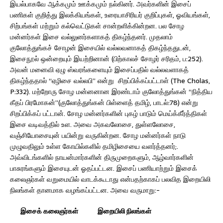
இயல்பாகவே ஆக்கமும் ஊக்கமும் நல்கினர். அவர்களின் இசைப்
பணிகள் குறித்து இலக்கியங்கள், உரையாசிரியர் குறிப்புகள், ஓவியங்கள்,
சிற்பங்கள் மற்றும் கல்வெட்டுகள் சான்றளிக்கின்றன. பல சோழ
மன்னர்கள் இசை வல்லுனர்களாகத் திகழ்ந்தனர். முதலாம்
குலோத்துங்கச் சோழன் இசையில் வல்லவனாகத் திகழ்ந்ததுடன்,
இசைநூல் ஒன்றையும் இயற்றினான் (பிற்காலச் சோழர் சரிதம், ப:252).
அவன் மனைவி ஏழு ஸ்வரங்களையும் இசைப்பதில் வல்லவளாகத்
திகழ்ந்ததால் “ஏழிசை வல்லபி” என்று சிறப்பிக்கப்பட்டாள் (The Cholas,
P:332). மற்றோரு சோழ மன்னனான இரண்டாம் குலோத்துங்கன் “நித்திய
கீதப் பிரமோகன்”(குலோத்துங்கன் பிள்ளைத் தமிழ், பாடல்:78) என்று
சிறப்பிக்கப் பட்டான். சோழ மன்னர்களின் புகழ் பாடும் மெய்க்கீர்த்திகள்
இசை வடிவத்தில் உள. அவை அகவலோசை, துள்ளலோசை,
வஞ்சியோசையுன் பயின்று வருகின்றன. சோழ மன்னர்கள் நாடு
முழுவதிலும் உள்ள கோயில்களில் தமிழிசையை வளர்த்தனர்;.
அவ்விடங்களில் நாயன்மார்களின் திருமுறைகளும், ஆழ்வார்களின்
பாசுரங்களும் இசையுடன் ஓதப்பட்டன. இசைப் பணியாற்றும் இசைக்
கலைஞர்கள் வறுமையில் வாடக்கூடாது என்பதற்காகப் பலவித இறையிலி
நிலங்கள் தானமாக வழங்கப்பட்டன. அவை வருமாறு:-
இசைக் கலைஞர்கள் இறையிலி நிலங்கள்