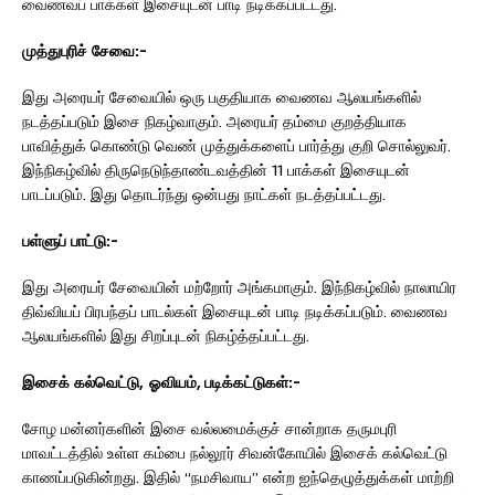
வைணவப் பாக்கள் இசையுடன் பாடி நடிக்கப்பட்டது.
முத்துபுரிச்
சேவை
:-
இது அரையர் சேவையில் ஒரு பகுதியாக வைணவ ஆலயங்களில்
நடத்தப்படும் இசை நிகழ்வாகும். அரையர் தம்மை குறத்தியாக
பாவித்துக் கொண்டு வெண் முத்துக்களைப் பார்த்து குறி சொல்லுவர்.
இந்நிகழ்வில் திருநெடுந்தாண்டவத்தின் 11 பாக்கள் இசையுடன்
பாடப்படும். இது தொடர்ந்து ஒன்பது நாட்கள் நடத்தப்பட்டது.
பள்ளுப்
பாட்டு
:-
இது அரையர் சேவையின் மற்றோர் அங்கமாகும். இந்நிகழ்வில் நாலாயிர
திவ்வியப் பிரபந்தப் பாடல்கள் இசையுடன் பாடி நடிக்கப்படும். வைணவ
ஆலயங்களில் இது சிறப்புடன் நிகழ்த்தப்பட்டது.
இசைக்
கல்வெட்டு
,
ஓவியம்
,
படிக்கட்டுகள்
:-
சோழ மன்னர்களின் இசை வல்லமைக்குச் சான்றாக தருமபுரி
மாவட்டத்தில் உள்ள கம்பை நல்லூர் சிவன்கோயில் இசைக் கல்வெட்டு
காணப்படுகின்றது. இதில் “நமசிவாய” என்ற ஐந்தெழுத்துக்கள் மாற்றி