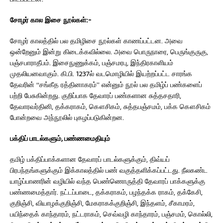
சோழர்
கால
இசை
நூல்கள்
:-
சோழர் காலத்தில் பல தமிழிசை நூல்கள் காணப்பட்டன. அவை
ஒன்றேனும் இன்று கிடைக்கவில்லை. அவை பொருநாரை, பெருங்குருகு,
பஞ்சபாராதீபம். இசைநுணுக்கம், பஞ்சமரபு, இந்திரகாளியம்
முதலியனவாகும். கி.பி. 1237ல் வடமொழியில் இயற்றப்பட்ட சாரங்க
தேவரின் “சங்கீத ரத்தினாகரம்” என்னும் நூல் பல தமிழ்ப் பண்களைப்
பற்றி பேசுகின்றது. குறிப்பாக தேவாரப் பண்களான சுத்தசதாரி,
தேவாரவர்தினி, தக்கராகம், கௌசிகம், சுத்தபஞ்சமம், பக்க கௌசிகம்
போன்றவை அந்நூலில் புகழப்படுகின்றன.
பக்திப் பாடல்களும், பண்ணமைதியும்
தமிழ் பக்திப்பாக்களான தேவாரப் பாடல்களுக்கும், திவ்யப்
பிரபந்தங்களுக்கும் இக்காலத்தில் பண் வகுத்தளிக்கப்பட்டது. நீலகண்ட
யாழ்ப்பாணரின் வழியில் வந்த பெண்ணொருத்தி தேவாரப் பாக்களுக்கு
பண்ணமைத்தார். நட்டப்பாடை, தக்கராகம், பழந்தக்க ராகம், தக்கேசி,
குறிஞ்சி, வியாழக்குறிஞ்சி, மேகராகக்குறிஞ்சி, இந்தளம், சீகாமரம்,
பயிந்தைக் காந்தாரம், நட்டராகம், செவ்வழி காந்தாரம், பஞ்சமம், கொல்லி,