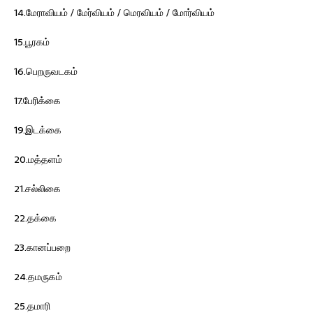
14.மேராவியம் / மேர்வியம் / மெரவியம் / மோர்வியம்
15.பூரகம்
16.பெறருவடகம்
17.பேரிக்கை
19.இடக்கை
20.மத்தளம்
21.சல்லிகை
22.தக்கை
23.கானப்பறை
24.தமருகம்
25.தமாரி