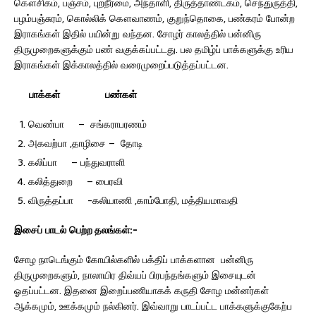
கௌசிகம், பஞ்சம், புறநீர்மை, அந்தாளி, திருத்தாண்டகம், செந்துருத்தி,
பழம்பஞ்சுரம், கொல்லிக் கௌவாணம், குறுந்தொகை, பண்கரம் போன்ற
இராகங்கள் இதில் பயின்று வந்தன. சோழர் காலத்தில் பன்னிரு
திருமுறைகளுக்கும் பண் வகுக்கப்பட்டது. பல தமிழ்ப் பாக்களுக்கு உரிய
இராகங்கள் இக்காலத்தில் வரைமுறைப்படுத்தப்பட்டன.
பாக்கள்
பண்கள்
வெண்பா – சங்கராபரணம்
அகவற்பா ,தாழிசை – தோடி
கலிப்பா – பந்துவராளி
கலித்துறை – பைரவி
விருத்தப்பா -கலியாணி ,காம்போதி, மத்தியமாவதி
இசைப்
பாடல்
பெற்ற தலங்கள்
:-
சோழ நாடெங்கும் கோயில்களில் பக்திப் பாக்களான பன்னிரு
திருமுறைகளும், நாலாயிர திவ்யப் பிரபந்தங்களும் இசையுடன்
ஓதப்பட்டன. இதனை இறைப்பணியாகக் கருதி சோழ மன்னர்கள்
ஆக்கமும், ஊக்கமும் நல்கினர். இவ்வாறு பாடப்பட்ட பாக்களுக்குகேற்ப