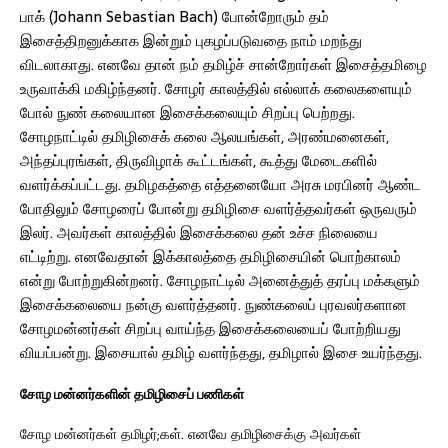
பாக் (Johann Sebastian Bach) போன்றோரும் தம்
இசைத்திறனுக்காக இன்றும் புகழப்படுவதை நாம் மறந்து
விடலாகாது. எனவே தான் நம் தமிழ்ச் சான்றோர்கள் இசைத்தமிழை
உருவாக்கி மகிழ்ந்தனர். சோழர் காலத்தில் எல்லாக் கலைகளையும்
போல் நுண் கலையான இசைக்கலையும் சிறப்பு பெற்றது.
சோழநாட்டில் தமிழிசைக் கலை ஆலயங்கள், அரண்மனைகள்,
அந்தப்புரங்கள், திருவிழாக் கூட்டங்கள், கூத்து மேடைகளில்
வளர்க்கப்பட்டது. தமிழகத்தை எத்தனையோ அரசு மரபினர் ஆண்ட
போதிலும் சோழரைப் போன்று தமிழிசை வளர்த்தவர்கள் ஒருவரும்
இலர். அவர்கள் காலத்தில் இசைக்கலை தன் உச்ச நிலையை
எட்டிற்று. எனவேதான் இக்காலத்தை தமிழிசையின் பொற்காலம்
என்று போற்றுகின்றனர். சோழநாட்டில் அனைத்துத் தரப்பு மக்களும்
இசைக்கலையை நன்கு வளர்த்தனர். நுண்கலைப் புரவலர்களான
சோழமன்னர்கள் சிறப்பு வாய்ந்த இசைக்கலையைப் போற்றியது
வியப்பன்று. இசையால் தமிழ் வளர்ந்தது, தமிழால் இசை உயர்ந்தது.
சோழ மன்னர்களின் தமிழிசைப் பணிகள்
சோழ மன்னர்கள் தமிழர்;கள். எனவே தமிழிசைக்கு அவர்கள்