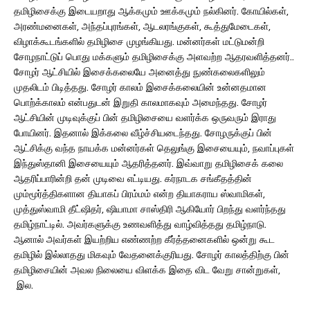
தமிழிசைக்கு இடையறாது ஆக்கமும் ஊக்கமும் நல்கினர். கோயில்கள்,
அரண்மனைகள், அந்தப்புரங்கள், ஆடலரங்குகள், கூத்துமேடைகள்,
விழாக்கூடங்களில் தமிழிசை முழங்கியது. மன்னர்கள் மட்டுமன்றி
சோழநாட்டுப் பொது மக்களும் தமிழிசைக்கு அளவற்ற ஆதரவளித்தனர்..
சோழர் ஆட்சியில் இசைக்கலையே அனைத்து நுண்கலைகளிலும்
முதலிடம் பிடித்தது. சோழர் காலம் இசைக்கலையின் உன்னதமான
பொற்க்காலம் என்பதுடன் இறுதி காலமாகவும் அமைந்தது. சோழர்
ஆட்சியின் முடிவுக்குப் பின் தமிழிசையை வளர்க்க ஒருவரும் இராது
போயினர். இதனால் இக்கலை வீழ்ச்சியடைந்தது. சோழருக்குப் பின்
ஆட்சிக்கு வந்த நாயக்க மன்னர்கள் தெலுங்கு இசையையும், நவாப்புகள்
இந்துஸ்தானி இசையையும் ஆதரித்தனர். இவ்வாறு தமிழிசைக் கலை
ஆதரிப்பாரின்றி தன் முடிவை எட்டியது. கர்நாடக சங்கீதத்தின்
மும்மூர்த்திகளான தியாகப் பிரம்மம் என்ற தியாகராய ஸ்வாமிகள்,
முத்துஸ்வாமி தீட்ஷிதர், ஷியாமா சாஸ்திரி ஆகியோர் பிறந்து வளர்ந்தது
தமிழ்நாட்டில். அவர்களுக்கு உணவளித்து வாழ்வித்தது தமிழ்நாடு.
ஆனால் அவர்கள் இயற்றிய எண்ணற்ற கீர்த்தனைகளில் ஒன்று கூட
தமிழில் இல்லாதது மிகவும் வேதனைக்குரியது. சோழர் காலத்திற்கு பின்
தமிழிசையின் அவல நிலையை விளக்க இதை விட வேறு சான்றுகள்,
இல.