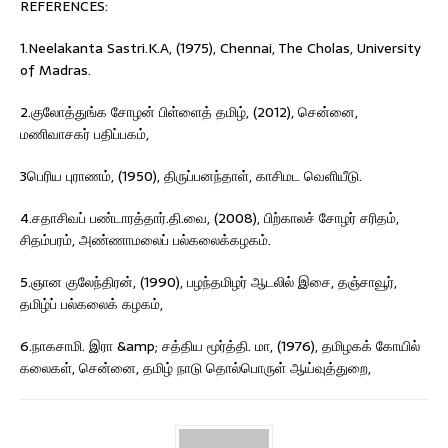
REFERENCES:
1.Neelakanta Sastri.K.A, (1975), Chennai, The Cholas, University
of Madras.
2.குலோத்துங்க சோழன் பிள்ளைத் தமிழ், (2012), சென்னை,
மணிவாசகர் பதிப்பகம்,
3பெரிய புராணம், (1950), திருப்பனந்தாள், காசிமட வெளியீடு.
4.சதாசிவப் பண்டாரத்தார்.தி.வை, (2008), பிற்காலச் சோழர் சரிதம்,
சிதம்பரம், அண்ணாமலைப் பல்கலைக்கழகம்.
5.ஞான குலேந்திரன், (1990), பழந்தமிழர் ஆடலில் இசை, தஞ்சாவூர்,
தமிழ்ப் பல்கலைக் கழகம்,
6.நாகசாமி. இரா &amp; சத்திய மூர்த்தி. மா, (1976), தமிழகக் கோயில்
கலைகள், சென்னை, தமிழ் நாடு தொல்பொருள் ஆய்வுத்துறை,