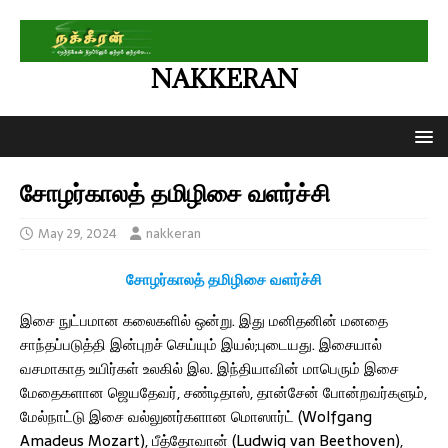
NAKKERAN
சோழர்காலத் தமிழிசை வளர்ச்சி
May 29, 2024
nakkeran
சோழர்காலத் தமிழிசை வளர்ச்சி
இசை நுட்பமான கலைகளில் ஒன்று. இது மனிதனின் மனதை
சாந்தப்படுத்தி இன்புறச் செய்யும் இயல்;புடையது. இசையால்
வசமாகாத உயிர்கள் உலகில் இல. இந்தியாவின் மாபெரும் இசை
மேதைகளான ஜெயதேவர், சண்டிதாஸ், தான்சேன் போன்றவர்களும்,
மேல்நாட்டு இசை வல்லுனர்களான மொஸார்ட் (Wolfgang
Amadeus Mozart), பீத்தோவான் (Ludwig van Beethoven),