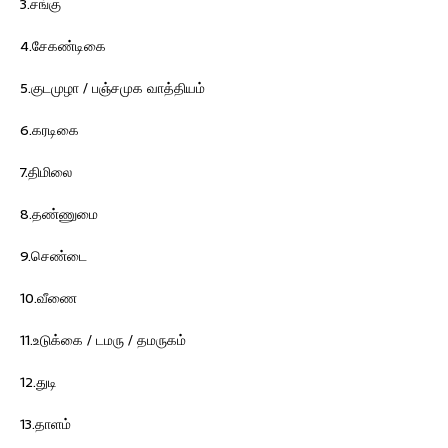
3.சங்கு
4.சேகண்டிகை
5.குடமுழா / பஞ்சமுக வாத்தியம்
6.கரடிகை
7.திமிலை
8.தண்ணுமை
9.செண்டை
10.வீணை
11.உடுக்கை / டமரு / தமருகம்
12.துடி
13.தாளம்