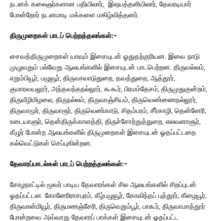
நடனக் கலைஞர்களான பதியிலார், இஷபத்தளியிலார், தேவரடியார்
போன்றோர் நடனமாடி மக்களை மகிழ்வித்தனர்.
திருமுறைகள்
பாடப்
பெற்றத்தலங்கள்
:-
சைவத்திருமுறைகள் யாவும் இசையுடன் ஓதுதற்குரியன. இவை நாடு
முழுவதும் பல்வேறு ஆலயங்களில் இசையுடன் பாடபெற்றன. திருவல்லம்,
எறும்பியூர், பழுவூர், திருவாவாடுதுறை, தவத்துறை, ஆத்தூர்,
குமாரவயலூர், அந்தவந்தநல்லூர், கூகூர், பிரமம்தேசம், திருமுதுகுன்றம்,
திருவீழிமிழலை, திருநல்லம், திருவாஞ்சியம், திருவெண்ணைநல்லூர்,
திருவாமூர், திருவாரூர், திருவெண்காடு, சிதம்பரம், சீர்காழி, தென்னேரி,
உடையாளுர், தென்திருக்காளத்தி, திருச்சோற்றுத்துறை, எலவனாசூர்,
கீழுர் போன்ற ஆலயங்களில் திருமுறைகள் இசையுடன் ஓதப்பட்டதை
கல்வெட்டுகள் செப்புகின்றன.
தேவாரப்பாடல்கள்
பாடப்
பெற்றத்தலங்கள்
:-
சோழநாட்டில் மூவர் பாடிய தேவாரங்கள் சில ஆலயங்களில் சிறப்புடன்
ஓதப்பட்டன. கோனேரிராசபுரம், கீழ்பழுவூர், கோவிந்தப் புத்தூர், கீழையூர்,
திருவான்மியூர், திருமணஞ்சேரி, திருவெறும்பூர், பாகூர், திருவாமாத்தூர்
போன்றவை அவ்வாறு தேவாரப் பாக்கள் இசையுடன் ஓதப்பட்ட