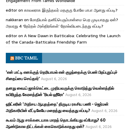
Engagement From Tamils Worldwide
editor
on
காவலராக இருந்தவர் மதகுரு போலே பாபா ஆனது எப்படி?
nakkeran
on
மோதியால் தனிப்பெரும்பான்மை பெற முடியாதது ஏன்?
அவரது 4 ‘தேர்தல் அஸ்திரங்கள்’ தோல்வியடைந்தது எப்படி?
editor
on
A New Dawn in Batticaloa: Celebrating the Launch
of the Canada-Batticaloa Friendship Farm
BBC TAMIL
'என் பாட்டி எனக்குத் தெரியாமல் என் குழந்தைக்கு பெண் பிறப்புறுப்புச்
சிதைப்பை செய்தார்'
August 6, 2026
தனது லைஃப் ஜாக்கெட்டை முதியவருக்கு கொடுத்து வெள்ளத்தில்
உயிரிழந்த கேரளத்தின் 'ரியல் ஹீரோ'
August 6, 2026
ஹிட்லரின் 'அதிசய ஆயுதத்தை' திருடிய ரகசிய பணி - ஜெர்மன்
அதிகாரியின் வீட்டிலேயே மறைத்து வைத்தது எப்படி?
August 6, 2026
கூவம் ஆறு சாக்கடையாக மாறத் தொடங்கியது எப்போது? 60
ஆண்டுகால திட்டங்கள் கைகொடுக்காதது ஏன்?
August 6, 2026