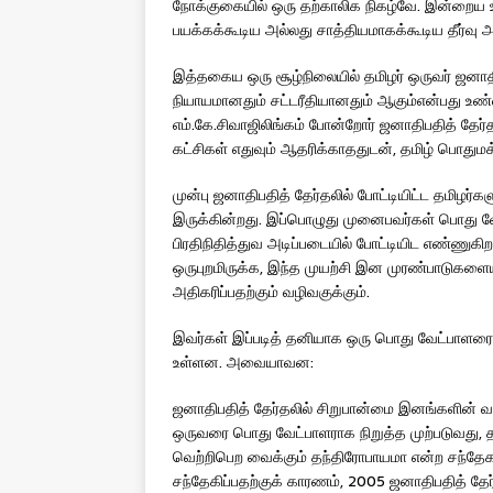
நோக்குகையில் ஒரு தற்காலிக நிகழ்வே. இன்றைய உ
பயக்கக்கூடிய அல்லது சாத்தியமாகக்கூடிய தீர்வு 
இத்தகைய ஒரு சூழ்நிலையில் தமிழர் ஒருவர் ஜனாத
நியாயமானதும் சட்டரீதியானதும் ஆகும்என்பது உண்
எம்.கே.சிவாஜிலிங்கம் போன்றோர் ஜனாதிபதித் தேர்
கட்சிகள் எதுவும் ஆதரிக்காததுடன், தமிழ் பொதும
முன்பு ஜனாதிபதித் தேர்தலில் போட்டியிட்ட தமிழர்
இருக்கின்றது. இப்பொழுது முனைபவர்கள் பொது வே
பிரதிநிதித்துவ அடிப்படையில் போட்டியிட எண்ணுகிறா
ஒருபுறமிருக்க, இந்த முயற்சி இன முரண்பாடுகளைய
அதிகரிப்பதற்கும் வழிவகுக்கும்.
இவர்கள் இப்படித் தனியாக ஒரு பொது வேட்பாளரை ம
உள்ளன. அவையாவன:
ஜனாதிபதித் தேர்தலில் சிறுபான்மை இனங்களின் வாக்
ஒருவரை பொது வேட்பாளராக நிறுத்த முற்படுவது, தமி
வெற்றிபெற வைக்கும் தந்திரோபாயமா என்ற சந்தேகம் 
சந்தேகிப்பதற்குக் காரணம், 2005 ஜனாதிபதித் தேர