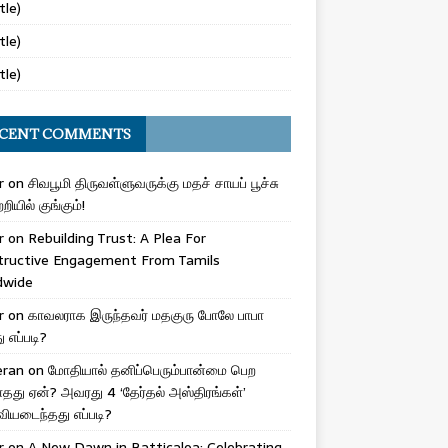
tle)
tle)
tle)
CENT COMMENTS
r
on
சிவபூமி திருவள்ளுவருக்கு மதச் சாயப் பூச்சு
றியில் குங்கும்!
r
on
Rebuilding Trust: A Plea For
tructive Engagement From Tamils
dwide
r
on
காவலராக இருந்தவர் மதகுரு போலே பாபா
எப்படி?
eran
on
மோதியால் தனிப்பெரும்பான்மை பெற
ாதது ஏன்? அவரது 4 ‘தேர்தல் அஸ்திரங்கள்’
ியடைந்தது எப்படி?
r
on
A New Dawn in Batticaloa: Celebrating