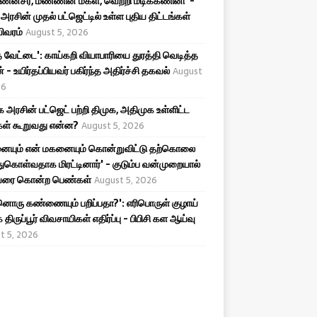
ன்சீர், மண்ணின் மகள், வெற்றி மடிக்கணினி' -
அரசின் முதல் பட்ஜெட்டில் உள்ள புதிய திட்டங்கள்
விவரம்
August 5, 2026
 வேட்டை': காய்கறி வியாபாரியை துரத்தி வெடித்த
 - உயிர்தப்பியவர் பகிர்ந்த அதிர்ச்சி தகவல்
August
26
அரசின் பட்ஜெட் பற்றி திமுக, அதிமுக உள்ளிட்ட
கள் கூறுவது என்ன?
August 5, 2026
னையும் என் மகனையும் கொன்றுவிட்டு தற்கொலை
ுகொள்வதாக மிரட்டினார்' - குடும்ப வன்முறையால்
ை கொன்ற பெண்கள்
August 5, 2026
ொரு கண்ணையும் பறிப்பதா?': எரிபொருள் குழாய்
 திருப்பூர் விவசாயிகள் எதிர்ப்பு - பிபிசி கள ஆய்வு
t 5, 2026