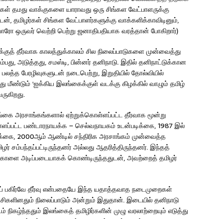
ர்கள் தமது வாக்குகளை யாராவது ஒரு சிங்கள வேட்பாளருக்கு
, தமிழர்கள் சிங்கள வேட்பாளர்களுக்கு வாக்களிக்காவிடினும்,
ாரோ ஒருவர் வெற்றி பெற்று ஜனாதிபதியாக வரத்தான் போகிறார்)
ுத் தீர்வாக காலத்துக்காலம் சில நிலைப்பாடுகளை முன்வைத்து
ஐம்பது, அடுத்தது, சமஸ்டி, பின்னர் தனிநாடு. இதில் தனிநாட்டுக்கான
 பலத்த பேரழிவுகளுடன் நடைபெற்று, இறுதியில் தோல்வியில்
 மீண்டும் ‘ஐக்கிய இலங்கைக்குள் வடக்கு கிழக்கில் வாழும் தமிழ்
வருகிறது.
லங்கை அரசாங்கங்களால் ஏற்றுக்கொள்ளப்பட்ட தீர்வாக மூன்று
்ளப்பட்ட பண்டாரநாயக்க – செல்வநாயகம் உடன்படிக்கை, 1987 இல்
க்கை, 2000ஆம் ஆண்டில் சந்திரிக அரசாங்கம் முன்வைத்த
தமிழர் சம்பந்தப்பட்டிருந்தனர் அல்லது ஆதரித்திருந்தனர். இந்தத்
ுகோளை அடிப்படையாகக் கொண்டிருந்ததுடன், அவற்றைத் தமிழர்
காரப் பகிர்வே தீர்வு என்பதையே இந்த யதாத்தவாத நடைமுறைகள்
ட்சிகளினதும் நிலைப்பாடும் அன்றும் இதுதான். இடையில் தனிநாடு
ம் நிகழ்ந்ததும் இலங்கைத் தமிழிர்களின் முழு வரலாற்றையும் எடுத்து