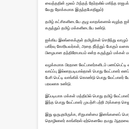
வைத்ததின் மூலம் அந்தத் தேர்தலில் மகிந்த ராஜப
வேறு நோக்கமாக இருந்தபோதிலும்)
தமிழ் கட்சிகளிடையே குழு வாதங்களால் எழுந்த ஐக
கருத்தும் தமிழ் மக்களிடையே உண்டு.
ஐக்கிய இலங்கைக்குள் தமிழர்கள் செறிந்து வாழும
பகிர்வு கோரியவர்கள், அதை நீர்த்துப் போகும் வக
பிழையான தந்திரோபாயம் என்ற கருத்தும் மக்கள் ம
வழக்கமாக பிரதான வேட்பாளர்களிடம் பணப்பெட்டி
வாய்ப்பு இல்லாதபடியால்தான் பொது வேட்பாளர் எனப் 
பேசி பெட்டி வாங்கிக் கொண்டு பொது வேட்பாளர் 
பரவலாக உண்டு.
இப்படியாக மக்கள் மத்தியில் பொது தமிழ் வேட்பாளர்
இந்த பொது வேட்பாளர் முயற்சி பற்றி அக்கறை செ
இது ஒருபுறமிருக்க, சிறுபான்மை இனங்களைப் ப
தொழிலாளர் காங்கிரஸ் ஏற்கெனவே தமது ஆதரவை ரணி