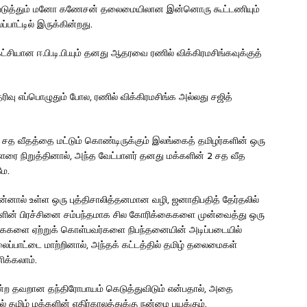
ுவப்படுத்தும் மனோ கணேசன் தலைமையிலான இன்னொரு கூட்டணியும்
ாட்டில் இருக்கின்றது.
்சியான ஈ.பி.டி.பி.யும் தனது ஆதரவை ரணில் விக்கிரமசிங்கவுக்குத்
வு எப்பொழுதும் போல, ரணில் விக்கிரமசிங்க அல்லது சஜித்
த வீதத்தை மட்டும் கொண்டிருக்கும் இலங்கைத் தமிழர்களின் ஒரு
ாளரை நிறுத்தினால், அந்த வேட்பாளர் தனது மக்களின் 2 சத வீத
மே.
ன்னால் உள்ள ஒரு புத்திசாலித்தனமான வழி, ஜனாதிபதித் தேர்தலில்
க்களின் பிரச்சினை சம்பந்தமாக சில கோரிக்கைகளை முன்வைத்து ஒரு
கைகளை ஏற்றுக் கொள்பவர்களை நிபந்தனையின் அடிப்படையில்
லைப்பாட்டை மாற்றினால், அந்தக் கட்டத்தில் தமிழ் தலைமைகள்
ிக்கலாம்.
ன்ற தவறான தந்திரோபாயம் கெடுத்துவிடும் என்பதால், அதை
 தமிழ் மக்களின் எதிர்காலத்துக்கு நன்மை பயக்கும்.