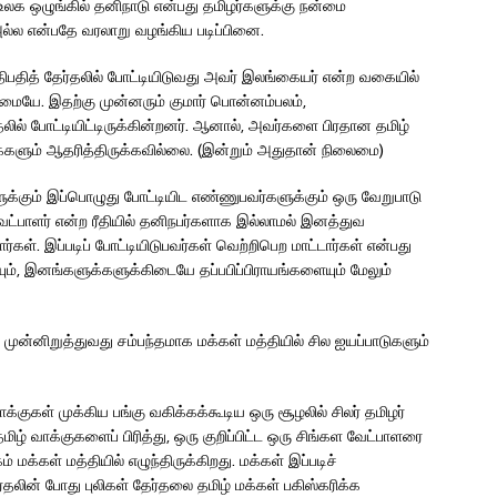
லக ஒழுங்கில் தனிநாடு என்பது தமிழர்களுக்கு நன்மை
அல்ல என்பதே வரலாறு வழங்கிய படிப்பினை.
ிபதித் தேர்தலில் போட்டியிடுவது அவர் இலங்கையர் என்ற வகையில்
மையே. இதற்கு முன்னரும் குமார் பொன்னம்பலம்,
தலில் போட்டியிட்டிருக்கின்றனர். ஆனால், அவர்களை பிரதான தமிழ்
க்களும் ஆதரித்திருக்கவில்லை. (இன்றும் அதுதான் நிலைமை)
களுக்கும் இப்பொழுது போட்டியிட எண்ணுபவர்களுக்கும் ஒரு வேறுபாடு
ட்பாளர் என்ற ரீதியில் தனிநபர்களாக இல்லாமல் இனத்துவ
ர்கள். இப்படிப் போட்டியிடுபவர்கள் வெற்றிபெற மாட்டார்கள் என்பது
ும், இனங்களுக்களுக்கிடையே தப்பபிப்பிராயங்களையும் மேலும்
ுன்னிறுத்துவது சம்பந்தமாக மக்கள் மத்தியில் சில ஐயப்பாடுகளும்
குகள் முக்கிய பங்கு வகிக்கக்கூடிய ஒரு சூழலில் சிலர் தமிழர்
ழ் வாக்குகளைப் பிரித்து, ஒரு குறிப்பிட்ட ஒரு சிங்கள வேட்பாளரை
மக்கள் மத்தியில் எழுந்திருக்கிறது. மக்கள் இப்படிச்
்தலின் போது புலிகள் தேர்தலை தமிழ் மக்கள் பகிஸ்கரிக்க