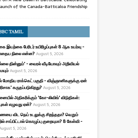
aunch of the Canada-Batticaloa Friendship
BBC TAMIL
ை இயற்கை பேரிடர் உயிரிழப்புகள் 8 ஆக உயர்வு -
ோதைய நிலை என்ன?
August 5, 2026
புல்லை தின்னும்' - வைரல் வீடியோவும் அறிவியல்
யும்
August 5, 2026
ல் மோதிய ராக்கெட் பகுதி - விஞ்ஞானிகளுக்கு ஏன்
பரிசாக' கருதப்படுகிறது?
August 5, 2026
ையில் அதிகரிக்கும் 'கோ-லிவிங்' விடுதிகள்:
்புகள் எழுவது ஏன்?
August 5, 2026
யை விட நெய் உடலுக்கு சிறந்ததா? வெறும்
ில் சாப்பிட்டால் கொழுப்பு குறையுமா? 8 கேள்வி -
August 5, 2026