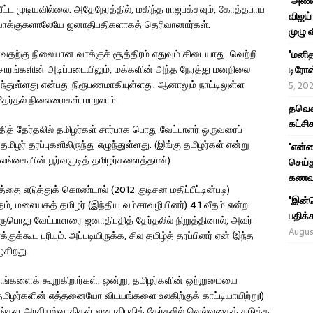
'அண்ண
யீட்ட முடியவில்லை. அதேநேரத்தில், மகிந்த ராஜபக்சவும், கோத்தபாய
விஜய் 
ள வாக்குகளாலேயே ஜனாதிபதிகளாகத் தெரிவானார்கள்.
முழு 
வதற்கு நிலையான வாக்குச் சூத்திரம் எதுவும் கிடையாது. வெற்றி
'மனித
ரச்சாரங்களின் அடிப்படையிலும், மக்களின் அந்த நேரத்து மனநிலை
டிரோன்
துள்ளது என்பது நிரூபணமாகியுள்ளது. ஆனாலும் நாட்டிலுள்ள
5, 20
ேர்தல் நிலைமைகள் மாறலாம்.
தவெக 
கட்சி
் தேர்தலில் தமிழர்கள் சார்பாக பொது வேட்பாளர் ஒருவரைப்
ிழர் தரப்புகளிலிருந்து எழுந்துள்ளது. (இங்கு தமிழர்கள் என்று
'என்
லங்கையின் பூர்வகுடித் தமிழர்களைத்தான்)
செய்த
கணவர
ை எடுத்துக் கொண்டால் (2012 குடிசன மதிப்பீட்டின்படி)
'இன்ன
வீதம், மலையகத் தமிழர் (இந்திய வம்சாவழியினர்) 4.1 வீதம் என்ற
பதிக்க
ருபொது வேட்பாளரை ஜனாதிபதித் தேர்தலில் நிறுத்தினால், அவர்
Augus
ுக்கூட புரியும். அப்படியிருக்க, சில தமிழ்த் தரப்பினர் ஏன் இந்த
கிறது.
ங்களைக் கூறுகிறார்கள். ஒன்று, தமிழர்களின் ஒற்றுமையை
 தமிழர்களின் எத்தனையோ விடயங்களை உலகிற்குக் காட்டியாயிற்று!)
ிங்கள அரசியல்வாதிகள் ஜனாதிபதித் தேர்தலில் வெல்வதைத் தடுக்க