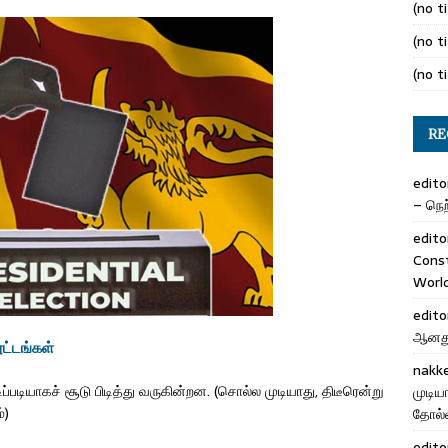
(no ti
(no ti
(no ti
RE
edito
– நெற்
edito
Cons
Worl
edito
ஆனது 
ட்டங்கள்
nakk
ிப்படியாகச் சூடு பிடித்து வருகின்றன. (சொல்ல முடியாது, திடீரென்று
முடிய
்)
தோல்வ
edito