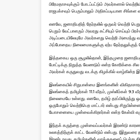
பிரேமதாசவுக்கும் போடப்பட்டும் அவர்களால் வெற்றி
ராஜபக்சவும் பெரும்பாலும் அதிகப்படியான சிங்க
எனவே, ஜனாதிபதித் தேர்தலில் ஒருவர் வெற்றி பெறு
பெறும் வேட்பாளரும் அவரது கட்சியும் செய்யும் பி
அடிப்படையிலேயுமே அவர்களது வெற்றி அமைந்து வந்
அப்போதைய நிலைமைகளுக்கு ஏற்ப தேர்தலுக்குத் த
இத்தகைய ஒரு சூழலில்தான், இந்தமுறை ஜனாதிபதித
போட்டிக்கு நிறுத்த வேணடும் என்ற கோரிக்கை சில தம
அவர்கள் கருதுவது வடக்கு கிழக்கில் வாழ்கின்ற இ
இலங்கையில் சிறுபான்மை இனங்களின் விகிதாசாரத்த
இலங்கைத் தமிழர்கள் 11.1 வீதம், முஸ்லீம்கள் 9.3 
நிலைமையே உள்ளது. எனவே, தமிழ் தரப்பிலிருந்து ஒ
ஒருபோதும் வெற்றிபெற மாட்டார் என்பது சிறுபிள்ளைக்க
யோசனையை முன்வைக்கிறார்கள் என்ற கேள்வி எழு
இந்தக் கருத்தை முன்வைப்பவர்கள் இரண்டு காரண
உலகத்திற்குக் காட்ட வேண்டும் என்பது. (இதுவரை
இரண்டாவது, தமிழர்களின் வாக்குகளைப் பெற்று ச