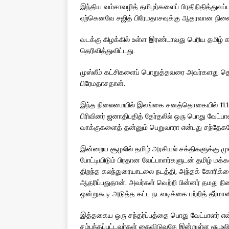
இந்திய வம்சாவழித் தமிழர்களைப் பிரதிநிதித்த
ஏற்கெனவே சஜித் பிரேமதாசவுக்கு ஆதரவான நிலைப்ப
வடக்கு கிழக்கில் உள்ள இரண்டாவது பெரிய தமிழ் கட
தெரிவித்துவிட்டது.
முஸ்லீம் கட்சிகளைப் பொறுத்தவரை அவர்களது தெரி
பிரேமதாசதான்.
இந்த நிலைமையில் இலங்கை சனத்தொகையில் 11.1 ச
பிரிவினர் ஜனாதிபதித் தேர்தலில் ஒரு பொது வேட்ப
வாக்குகளைத் தன்னும் பெறுவாரா என்பது சந்தேக
இன்றைய சூழலில் தமிழ் அரசியல் சக்திகளுக்கு மு
போட்டியிடும் பிரதான வேட்பாளர்களுடன் தமிழ் ம
திறந்த கலந்துரையாடலை நடத்தி, அந்தக் கோரிக்
ஆதரிப்பதுதான். அவர்கள் வெற்றி பின்னர் தமது நி
ஒன்றுகூடி அடுத்த கட்ட நடவடிக்கை பற்றித் தீர்மான
இத்தகைய ஒரு சந்தர்ப்பத்தை பொது வேட்பாளர் எ
சம்பந்தப்பட்டவர்கள் கைவிடுவதே இன்றுள்ள சூழலில்