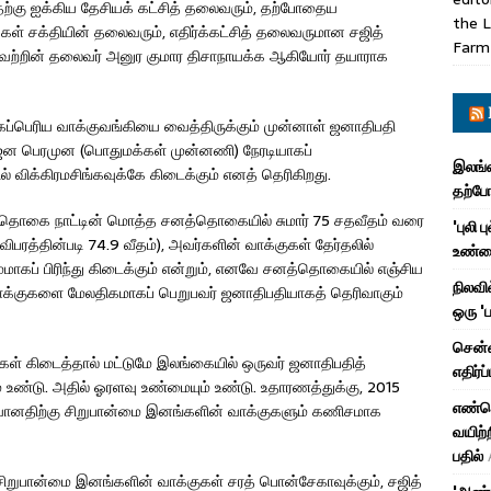
வதற்கு ஐக்கிய தேசியக் கட்சித் தலைவரும், தற்போதைய
the L
்கள் சக்தியின் தலைவரும், எதிர்க்கட்சித் தலைவருமான சஜித்
Farm
்பனவற்றின் தலைவர் அனுர குமார திசாநாயக்க ஆகியோர் தயாராக
கப்பெரிய வாக்குவங்கியை வைத்திருக்கும் முன்னாள் ஜனாதிபதி
ஜன பெரமுன (பொதுமக்கள் முன்னணி) நேரடியாகப்
இலங்க
விக்கிரமசிங்கவுக்கே கிடைக்கும் எனத் தெரிகிறது.
தற்ப
த்தொகை நாட்டின் மொத்த சனத்தொகையில் சுமார் 75 சதவீதம் வரை
'புலி 
பரத்தின்படி 74.9 வீதம்), அவர்களின் வாக்குகள் தேர்தலில்
உண்மை
 சமமாகப் பிரிந்து கிடைக்கும் என்றும், எனவே சனத்தொகையில் எஞ்சிய
நிலவி
ாக்குகளை மேலதிகமாகப் பெறுபவர் ஜனாதிபதியாகத் தெரிவாகும்
ஒரு '
சென்ன
கள் கிடைத்தால் மட்டுமே இலங்கையில் ஒருவர் ஜனாதிபதித்
எதிர்ப
ம் உண்டு. அதில் ஓரளவு உண்மையும் உண்டு. உதாரணத்துக்கு, 2015
எண்ணெ
ிவானதிற்கு சிறுபான்மை இனங்களின் வாக்குகளும் கணிசமாக
வயிற்ற
பதில்
சிறுபான்மை இனங்களின் வாக்குகள் சரத் பொன்சேகாவுக்கும், சஜித்