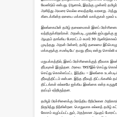
வேண்டும் என்பது. (ஆனால், இதற்கு முன்னர் தமிழ
அளித்து அவரை வெல்ல வைத்ததே வரலாறு. அத்துடன்
கிடைக்கின்ற ஏனைய மக்களின் வாக்குகள் மூலம் ய
இலங்கையின் தமிழ் தலைமைகள் இனப் பிரச்சினைக்க
வந்திருக்கிறார்கள். அதன்படி, முதலில் ஐம்பதுக்கு 
ஆயுதம் தாங்கிய போராட்டம் சுமார் 30 ஆண்டுகாலம்
முடிந்தது. அதன் பின்னர், தமிழ் தலைமை இப்பொழுது
மக்களுக்கு சமஸ்டியே’ தமது தீர்வு என்று சொல்லி 
மறுபக்கத்தில், இனப் பிரச்சினைக்குத் தீர்வாக இ
தீர்;வுகள் இருந்தன. அவை: 1957இல் செய்து கொள
செய்து கொள்ளப்பட்ட இந்திய – இலங்கை உடன்படி
தீர்வுத்திட்டம் என்பன. இந்த தீர்வுத் திட்டங்களில் 
திட்டங்கள் எல்லாமே ஐக்கிய இலங்கை என்ற கருத
தரப்பும் ஏற்றிருந்தன.
தமிழர் பிரச்சினைக்கு பிராந்திய ரீதியிலான அதி
நிரூபித்து நிற்கின்றன. பொதுவாக எல்லாத் தமிழ் க
கோசம் எழுப்பப்பட்டதும், அதற்கான ஆயுதப் போராட்ட