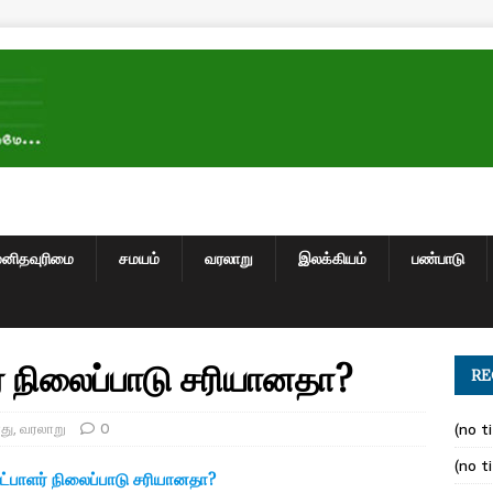
மனிதவுரிமை
சமயம்
வரலாறு
இலக்கியம்
பண்பாடு
் நிலைப்பாடு சரியானதா?
RE
து
,
வரலாறு
0
(no ti
(no ti
ட்பாளர் நிலைப்பாடு சரியானதா?