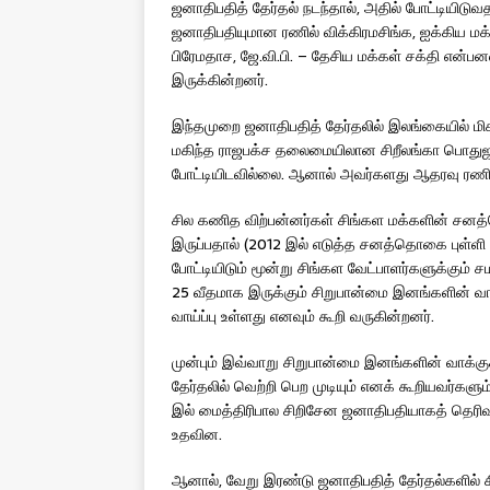
ஜனாதிபதித் தேர்தல் நடந்தால், அதில் போட்டியிடு
ஜனாதிபதியுமான ரணில் விக்கிரமசிங்க, ஐக்கிய மக
பிரேமதாச, ஜே.வி.பி. – தேசிய மக்கள் சக்தி என
இருக்கின்றனர்.
இந்தமுறை ஜனாதிபதித் தேர்தலில் இலங்கையில் மி
மகிந்த ராஜபக்ச தலைமையிலான சிறீலங்கா பொது
போட்டியிடவில்லை. ஆனால் அவர்களது ஆதரவு ரணில் 
சில கணித விற்பன்னர்கள் சிங்கள மக்களின் சன
இருப்பதால் (2012 இல் எடுத்த சனத்தொகை புள்ளி வி
போட்டியிடும் மூன்று சிங்கள வேட்பாளர்களுக்கும்
25 வீதமாக இருக்கும் சிறுபான்மை இனங்களின் வ
வாய்ப்பு உள்ளது எனவும் கூறி வருகின்றனர்.
முன்பும் இவ்வாறு சிறுபான்மை இனங்களின் வாக்கு
தேர்தலில் வெற்றி பெற முடியும் எனக் கூறியவர்களு
இல் மைத்திரிபால சிறிசேன ஜனாதிபதியாகத் தெர
உதவின.
ஆனால், வேறு இரண்டு ஜனாதிபதித் தேர்தல்களில் 