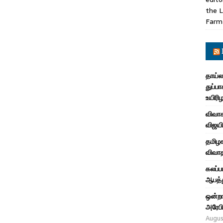
the L
Farm
தாய்ல
துப்பா
உயிரி
விவாக
விஜயி
தமிழக
விவாத
கலப்ப
ஆபத்த
ஒன்றா
அரேபி
Augus