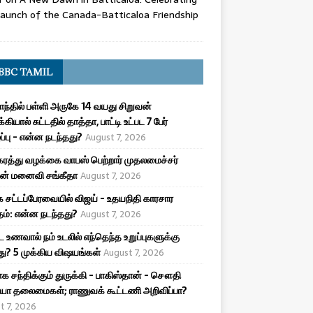
aunch of the Canada-Batticaloa Friendship
BBC TAMIL
ாந்தில் பள்ளி அருகே 14 வயது சிறுவன்
க்கியால் சுட்டதில் தாத்தா, பாட்டி உட்பட 7 பேர்
ழப்பு - என்ன நடந்தது?
August 7, 2026
ரத்து வழக்கை வாபஸ் பெற்றார் முதலமைச்சர்
ன் மனைவி சங்கீதா
August 7, 2026
 சட்டப்பேரவையில் விஜய் - உதயநிதி காரசார
ம்: என்ன நடந்தது?
August 7, 2026
ட உணவால் நம் உடலில் எந்தெந்த உறுப்புகளுக்கு
ு? 5 முக்கிய விஷயங்கள்
August 7, 2026
க சந்திக்கும் துருக்கி - பாகிஸ்தான் - சௌதி
யா தலைமைகள்; ராணுவக் கூட்டணி அறிவிப்பா?
t 7, 2026