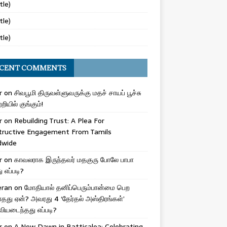
tle)
tle)
tle)
CENT COMMENTS
r
on
சிவபூமி திருவள்ளுவருக்கு மதச் சாயப் பூச்சு
றியில் குங்கும்!
r
on
Rebuilding Trust: A Plea For
tructive Engagement From Tamils
dwide
r
on
காவலராக இருந்தவர் மதகுரு போலே பாபா
எப்படி?
eran
on
மோதியால் தனிப்பெரும்பான்மை பெற
ாதது ஏன்? அவரது 4 ‘தேர்தல் அஸ்திரங்கள்’
ியடைந்தது எப்படி?
r
on
A New Dawn in Batticaloa: Celebrating