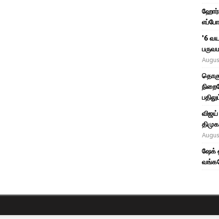
ஹோர்ம
எப்போ
'6 வய
பருவம
Augus
தொகு
நிறைவ
பதிலும
விஜய்
திமுக,
Augus
ஷேக் 
வங்கத