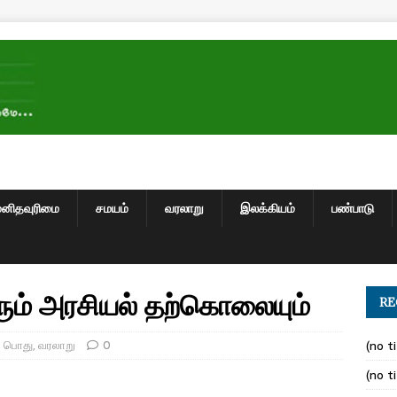
மனிதவுரிமை
சமயம்
வரலாறு
இலக்கியம்
பண்பாடு
ும் அரசியல் தற்கொலையும்
RE
,
பொது
,
வரலாறு
0
(no ti
(no ti