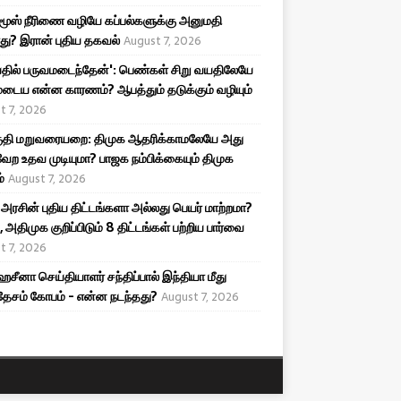
ூஸ் நீரிணை வழியே கப்பல்களுக்கு அனுமதி
து? இரான் புதிய தகவல்
August 7, 2026
தில் பருவமடைந்தேன்': பெண்கள் சிறு வயதிலேயே
டைய என்ன காரணம்? ஆபத்தும் தடுக்கும் வழியும்
t 7, 2026
தி மறுவரையறை: திமுக ஆதரிக்காமலேயே அது
ேற உதவ முடியுமா? பாஜக நம்பிக்கையும் திமுக
்
August 7, 2026
 அரசின் புதிய திட்டங்களா அல்லது பெயர் மாற்றமா?
 அதிமுக குறிப்பிடும் 8 திட்டங்கள் பற்றிய பார்வை
t 7, 2026
ஹசீனா செய்தியாளர் சந்திப்பால் இந்தியா மீது
ேசம் கோபம் - என்ன நடந்தது?
August 7, 2026