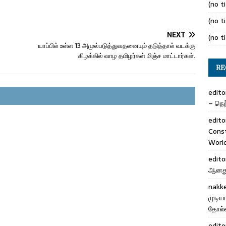
(no ti
(no ti
NEXT
(no ti
யாப்பில் உள்ள 13 அமுல்படுத்துவதனையும் தடுத்தால் வடக்கு
கிழக்கில் வாழ தமிழர்கள் மிஞ்ச மாட்டார்கள்.
RE
edito
– நெற்
edito
Cons
Worl
edito
ஆனது 
nakk
முடிய
தோல்வ
edito