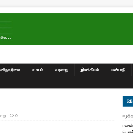
மனிதவுரிமை
சமயம்
வரலாறு
இலக்கியம்
பண்பாடு
RE
ாறு
0
ஈழத்த
மணல் 
பௌத்