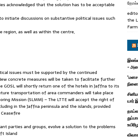
தோல்வ
rties acknowledged that the solution has to be acceptable
edito
to initiate discussions on substantive political issues such
the L
Farm
region, as well as within the centre,
இலங்க
- அமை
itical issues must be supported by the continued
'மனசா
ew concrete measures will be taken to facilitate further
நினைவ
 GOSL will shortly return one of the hotels in Jaffna to its
 future transportation of area commanders will take place
சினிம
toring Mission (SLMM) – The LTTE will accept the right of
யார் 
ncluding in the Jaffna peninsula and the islands, provided
தாய்ல
 Ceasefire
துப்பா
உயிரி
evant parties and groups, evolve a solution to the problems
ft Island
விவாக