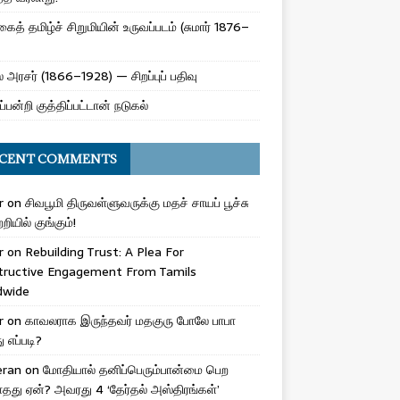
ைத் தமிழ்ச் சிறுமியின் உருவப்படம் (சுமார் 1876–
 அரசர் (1866–1928) — சிறப்புப் பதிவு
ப்பன்றி குத்திப்பட்டான் நடுகல்
CENT COMMENTS
r
on
சிவபூமி திருவள்ளுவருக்கு மதச் சாயப் பூச்சு
றியில் குங்கும்!
r
on
Rebuilding Trust: A Plea For
tructive Engagement From Tamils
dwide
r
on
காவலராக இருந்தவர் மதகுரு போலே பாபா
எப்படி?
eran
on
மோதியால் தனிப்பெரும்பான்மை பெற
ாதது ஏன்? அவரது 4 ‘தேர்தல் அஸ்திரங்கள்’