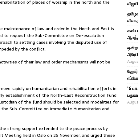
 rehabilitation of places of worship in the north and the
விஜயி
தமிழக
விவாத
he maintenance of law and order in the North and East is
கலப்ப
ed to request the Sub-Committee on De-escalation
ஆபத்த
oach to settling cases involving the disputed use of
ஒன்றா
mpeded by the conflict.
அரேபி
Augus
ctivities of their law and order mechanisms will not be
ஹோர்ம
எப்போ
move rapidly on humanitarian and rehabilitation efforts in
'6 வய
arly establishment of the North-East Reconstruction Fund
பருவம
 custodian of the fund should be selected and modalities for
Augus
 of the Sub-Committee on Immediate Humanitarian and
 the strong support extended to the peace process by
rt Meeting held in Oslo on 25 November, and urged these