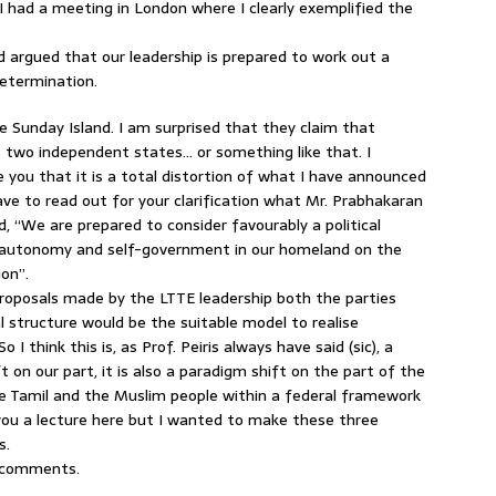
 had a meeting in London where I clearly exemplified the
d argued that our leadership is prepared to work out a
determination.
e Sunday Island. I am surprised that they claim that
 two independent states… or something like that. I
e you that it is a total distortion of what I have announced
ve to read out for your clarification what Mr. Prabhakaran
d, “We are prepared to consider favourably a political
l autonomy and self-government in our homeland on the
ion”.
e proposals made by the LTTE leadership both the parties
structure would be the suitable model to realise
 I think this is, as Prof. Peiris always have said (sic), a
t on our part, it is also a paradigm shift on the part of the
Tamil and the Muslim people within a federal framework
e you a lecture here but I wanted to make these three
s.
is comments.