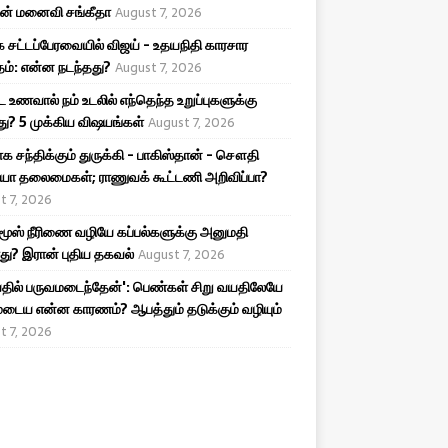
ன் மனைவி சங்கீதா
August 7, 2026
 சட்டப்பேரவையில் விஜய் - உதயநிதி காரசார
ம்: என்ன நடந்தது?
August 7, 2026
ட உணவால் நம் உடலில் எந்தெந்த உறுப்புகளுக்கு
ு? 5 முக்கிய விஷயங்கள்
August 7, 2026
க சந்திக்கும் துருக்கி - பாகிஸ்தான் - சௌதி
யா தலைமைகள்; ராணுவக் கூட்டணி அறிவிப்பா?
t 7, 2026
ூஸ் நீரிணை வழியே கப்பல்களுக்கு அனுமதி
து? இரான் புதிய தகவல்
August 7, 2026
தில் பருவமடைந்தேன்': பெண்கள் சிறு வயதிலேயே
டைய என்ன காரணம்? ஆபத்தும் தடுக்கும் வழியும்
t 7, 2026