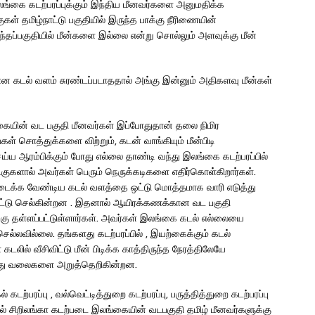
லங்கை கடற்பரப்புக்கும் இந்திய மீனவர்களை அனுமதிக்க
ள் தமிழ்நாட்டு பகுதியில் இருந்த பாக்கு நீரிணையின்
்தப்பகுதியில் மீன்களை இல்லை என்று சொல்லும் அளவுக்கு மீன்
 கடல் வளம் சுரண்டப்படாததால் அங்கு இன்னும் அதிகளவு மீன்கள்
கையின் வட பகுதி மீனவர்கள் இப்போதுதான் தலை நிமிர
்கள் சொத்துக்களை விற்றும், கடன் வாங்கியும் மீன்பிடி
ய ஆரம்பிக்கும் போது எல்லை தாண்டி வந்து இலங்கை கடற்பரப்பில்
படகுகளால் அவர்கள் பெரும் நெருக்கடிகளை எதிர்கொள்கிறார்கள்.
ிடைக்க வேண்டிய கடல் வளத்தை ஒட்டு மொத்தமாக வாரி எடுத்து
ட்டு செல்கின்றன . இதனால் ஆயிரக்கணக்கான வட பகுதி
்கு தள்ளப்பட்டுள்ளார்கள். அவர்கள் இலங்கை கடல் எல்லையை
செல்லவில்லை. தங்களது கடற்பரப்பில் , இயற்கைக்கும் கடல்
ில் வீசிவிட்டு மீன் பிடிக்க காத்திருந்த நேரத்திலேயே
ளது வலைகளை அறுத்தெறிகின்றன.
் கடற்பரப்பு , வல்வெட்டித்துறை கடற்பரப்பு, பருத்தித்துறை கடற்பரப்பு
ில் சிறிலங்கா கடற்படை இலங்கையின் வடபகுதி தமிழ் மீனவர்களுக்கு