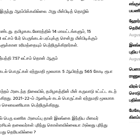
எங்கு
பயணி
ருந்து ஆரம்பிக்கவில்லை. அது மீன்பிடித் தொழில்
ஹோர்ம
தெரிவ
்டது. தமிழககடலோரத்தில் 14 மாவட்டங்களும், 15
Augus
சம் பேர் பெருங்கடல் பரப்புக்கு சென்று மீன்பிடிக்கும்
களுக்கான உரிமத்தையும் பெற்றிருக்கிறார்கள்.
இலங்கை
புதிய
்பத்தி 7.57 லட்சம் தொன் ஆகும்
Augus
பெனாச
கடல் பொருட்கள் ஏற்றுமதி மூலமாக 5 ஆயிரத்து 565 கோடி ரூபா
ராணுவ
விரல்
றம் அடைந்த நிலையில், தமிழகத்தின் மீன் கருவாடு உட்பட்ட கடற்
சொடுக
்கிறது. 2021-22-ம் ஆண்டில் கடல் பொருட்கள் ஏற்றுமதி மூலமாக
பதில்
 செலாவணியாக பெற்றிருக்கிறது.
மேகேத
கிளம்
 பெரு வணிக அமைப்பு தான் இலங்கை இந்திய மீனவர்
யல் தலைவர்கள் புரிந்து கொள்ளவில்லையா அல்லது புரிந்து
்பது தெரியவில்லை ?