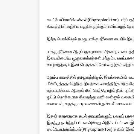
பைட்டோபிளாங்க்டன்கள்(Phytoplankton) பார்ப்பத
கிரகத்தின் எஞ்சிய பகுதிகளுக்கும் உயிர்வாழத் 
இந்த பொக்கிஷம் நமது பாக்கு நீரிணை கடலில் 
பாக்கு நீரிணை ஆழம் குறைவான அகன்ற கண்டத்திட
இடையிடையே முருகைக்கற்கள் மற்றும் பவளப்பாற
வாழ்வதற்கும் இனப்பெருக்கம் செய்வதற்கும் ஏற
ஆரம்ப காலத்தில் தமிழகத்திலும், இலங்கையின் வடபக
மீன்பிடித்ததால் இந்த இயற்கை வளத்திற்கு எந்தவித
ஏற்படவில்லை. ஆனால் மீன் பிடித்தொழில் நீலப் புர
ஒட்டு மொத்தமாக சிதைத்து வாரி அள்ளும் வகையி
வலைகள், சுருக்கு மடி வலைகள்,தங்கூசி வலைகள
இதன் காரணமாக கடல் தாவரங்களும், பவளப் பாறைக
இருந்து நகர்த்தப்பட்டன அல்லது அழிக்கப்பட்டன. இ
பைட்டோபிளாங்க்டன்(Phytoplankton) களின் இனப்பெரு