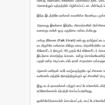
மீன்பிடி உரிமையை ஸ்ரீலங்கா அரசாங்கம் தடை செ
அனைத்தும் யுத்தத்தில் அழிக்கப்பட்டன. மீன்பிடித்
இந்த இடத்திலே நாங்கள் கவனிக்க வேண்டிய முக்
அதாவது இலங்கை இந்திய மீனவர்களின் பிரச்சினைக்
வளைகுடாவின் ஒரு பகுதியை உள்ளடக்கியது.
பாக்கு நீரிணை (Palk Strait) என்பது தமிழ்நாட்டையு
வடகிழக்கே வங்காள விரிகுடாவை, தென்மேற்கே ம
கிலோமீட்டர் நீளமும், 53 முதல் 82 கிலோமீட்டர்
இயற்கை கொடுத்த கொடை என்று சொல்லவேண்டும். கடல
பகுதி என்ற அடிப்படையில் தான் சாதாரண மக்களுடை
ஆனால் மனிதன் உயிர் வாழ்வதற்குரிய ஒட்சிசனை உற
வளிமண்டலத்தில் நிறைந்திருக்கும் ஒட்சிசனின் பெரு
இது கடல் தாவரங்கள் மற்றும் பைட்டோபிளாங்க்டன்
உயிரினங்களால் உற்பத்தி செய்யப்படுகிறது,
ஒளிச்சேர்க்கையின் செயல்பாட்டில், பைட்டோபிளாங்க