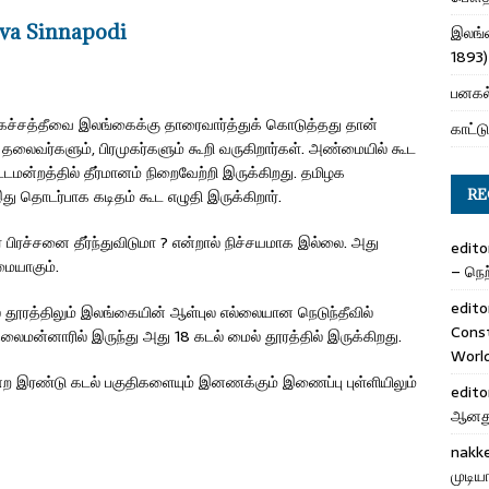
va Sinnapodi
இலங்க
1893)
பனகல்
ச்சத்தீவை இலங்கைக்கு தாரைவார்த்துக் கொடுத்தது தான்
காட்டு
லைவர்களும், பிரமுகர்களும் கூறி வருகிறார்கள். அண்மையில் கூட
டமன்றத்தில் தீர்மானம் நிறைவேற்றி இருக்கிறது. தமிழக
 தொடர்பாக கடிதம் கூட எழுதி இருக்கிறார்.
RE
 பிரச்சனை தீர்ந்துவிடுமா ? என்றால் நிச்சயமாக இல்லை. அது
edito
ையாகும்.
– நெற்
edito
ல் தூரத்திலும் இலங்கையின் ஆள்புல எல்லையான நெடுந்தீவில்
Cons
 தலைமன்னாரில் இருந்து அது 18 கடல் மைல் தூரத்தில் இருக்கிறது.
Worl
்ற இரண்டு கடல் பகுதிகளையும் இனணக்கும் இணைப்பு புள்ளியிலும்
edito
ஆனது 
nakk
முடிய