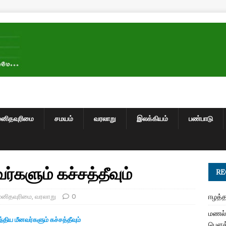
மனிதவுரிமை
சமயம்
வரலாறு
இலக்கியம்
பண்பாடு
்களும் கச்சத்தீவும்
RE
மனிதவுரிமை
,
வரலாறு
0
ஈழத்த
மணல் 
்திய
மீனவர்களும் கச்சத்தீவும்
பௌத்