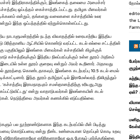
்சர் இந்திராகாந்திக்கும், இலங்கைத் தலைமை அமைச்சர்
தோல்வ
சத்தீவு ஒப்பந்தம் கைச்சாத்திடப்பட்டது. தமிழக மீனவர்கள்
edito
ிடிக்கலாம் என்றும், தங்களது வலைகளை கச்சத்தீவில் உலர
the L
்றும் இந்த ஒப்பந்தத்தில் ஏற்றுக்கொள்ளப்பட்டது.
Farm
ய நாடாளுமன்றத்தில் நடந்த விவாதத்தில் உரையாற்றிய இந்திய
 பிரித்தானிய ஆட்சியில் கொண்டு வரப்பட்ட கடல் எல்லை சட்டத்தின்
கு பகுதியிலும் இலங்கை மீனவர்கள் கச்சதீவின் கிழக்குக்
ோடு கச்சத்தீவுக்கும் இந்திய நிலப்பரப்புக்கும் உள்ள தூரம் அதிகம்
போர்க
கும் இடையில் உள்ள தூரம் குறைவு என்றும் அவர் கூறினார். அதாவது
குழந்
் மைல் தூரத்தை கொண்டதாகவும், இலங்கை கடற்பரப்பு 10.5 கடல் மைல்
காட்டினார். இந்த தூரம் தமிழ்நாட்டில் இராமேஸ்வரத் திலிருந்தும்
சுற்ற
. ‘கச்சத்தீவு இராமநாதபுரம் சமஸ்தானத்திற்கு உரியது,அது
இந்த 
்பட்டுவிட்டது’ என்று வாதாடுபவர்கள் இலங்கையின் கடல்
ஏன்?
கள். நெடுந்தீவை அவர்கள் கணக்கில் எடுப்பதில்லை.
விமான
செல்
மனிதன
ும் பல நூற்றாண்டுகளாக இந்த கடற்பரப்பில் மீன் பிடித்து
கேள்வ
ள்வனவு கொடுப்பனவு என்று நீண்ட உண்மையான தொப்புள் கொடி உறவு
இந்தி
வர் விரோதிகளாகவோ எதிரிகளாகவோ ஒரு போதும் பார்த்ததில்லை.