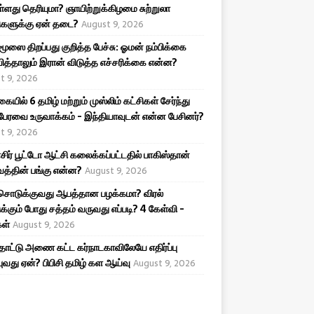
ள்ளது தெரியுமா? ஞாயிற்றுக்கிழமை சுற்றுலா
களுக்கு ஏன் தடை?
August 9, 2026
ூஸை திறப்பது குறித்த பேச்சு: ஓமன் நம்பிக்கை
ித்தாலும் இரான் விடுத்த எச்சரிக்கை என்ன?
t 9, 2026
யில் 6 தமிழ் மற்றும் முஸ்லிம் கட்சிகள் சேர்ந்து
 பேரவை உருவாக்கம் - இந்தியாவுடன் என்ன பேசினர்?
t 9, 2026
ிர் பூட்டோ ஆட்சி கலைக்கப்பட்டதில் பாகிஸ்தான்
த்தின் பங்கு என்ன?
August 9, 2026
 சொடுக்குவது ஆபத்தான பழக்கமா? விரல்
்கும் போது சத்தம் வருவது எப்படி? 4 கேள்வி -
கள்
August 9, 2026
ாட்டு அணை கட்ட கர்நாடகாவிலேயே எதிர்ப்பு
புவது ஏன்? பிபிசி தமிழ் கள ஆய்வு
August 9, 2026