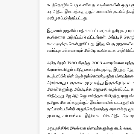
கடற்தொழில் பெரு வணிக நடவடிக்கையின் ஒரு பகுதிய
படி அதிக இலாபத்தை தரும் வகையில் ,கடலில் நில
அறிமுகப்படுத்தப்பட்டது.
இதனால் முதலில் பாதிக்கப்பட்டவர்கள் தமிழக ,பாரம்
கூலிகளாக மாற்றப்பட்டு விட்டார்கள். மீன்பிடித் 
கைகளுக்கு சென்றுவிட்டது. இந்த பெரு முதலாளிக
நகர்ப்புற மக்களையும் மீன்பிடி கூலிகளாக மாற்றிவிட்
அதே நேரம் 1980 லிருந்து 2009 வரையிலான யுத்த
கிராமங்களிலும் விடுதலைப்புலிகளுக்கு இருந்த ஆ
கடற்பரப்பில் மீன் பிடித்துக்கொண்டிருந்த மீனவர்
அவர்களதுபடகுகளை மூழ்கடித்து இருக்கிறார்கள். க
மீனவர்களுக்கு மீன்பிடிக்க அனுமதி வழங்கப்பட்ட க
விதித்தது. ஜே ஆர் ஜெயவர்த்தனவிலிருந்து ராஜப
தமிழக மீனவர்களுக்கும் இலங்கையின் வடபகுதி ம
தாட்சண்யமின்றி அறுத்தெறிவதற்கு அனைத்து முயற
முடியாத சம்பவங்கள். இதில் கூட மிக அதிக அளவுக்
மறுபுறத்திலே இலங்கை மீனவர்களுக்கு கடல் வலய 