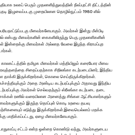
ாக உலகப் பெரும் முதலாளித்துவத்தின் நீலப்புரட்சி திட்டத்தின்
த்தடி இழுவைப்படகு முறையிலான தொழில்நுட்பம் 1980 ளில்
பரியநாட்டுப்படகு மீனவர்களேயாகும். அவர்கள் இன்று மீன்பிடி
தொழில் என்பது மீனவர்களின் கைகளிலிருந்து பெரு முதலாளிகளின்
ள் இன்றைக்கு மீனவர்கள் அல்லாத வேலை இழந்த கிராமப்புற
டார்கள்.
 காலகட்டத்தில் தமிழக மீனவர்கள் மத்தியிலும் கரையோர மீனவ
தரவுத்தளத்தை சிதைப்பதற்காக சிறிலங்கா கடற்படையினர், இந்திய
களை தாக்கி இருக்கிறார்கள், கொலை செய்திருக்கிறார்கள்.
ச்சத்தீவுக்கும் அதை அண்டிய கடற்பரப்புக்கும் அதாவது இந்திய
டற்பரப்புக்கு அவர்கள் செல்வதற்கும் ஸ்ரீலங்கா கடற்படை தடை
க்சாக்கள் ரணில் வரையிலான அனைத்து சிங்கள ஆட்சியாளர்களும்
ீனவர்களுக்கும் இருந்த தொப்புள் கொடி உறவை தயவு
்சிகளையும் எடுத்து இருக்கிறார்கள்.இவையெல்லாம் மறக்க
கு பாதிக்கப்பட்டது, ஏழை மீனவர்களேயாகும்.
பாதுகாப்பு சட்டம் என்ற ஒன்றை கொண்டு வந்து, அவர்களுடைய