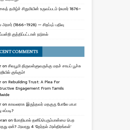
ைத் தமிழ்ச் சிறுமியின் உருவப்படம் (சுமார் 1876–
 அரசர் (1866–1928) — சிறப்புப் பதிவு
ப்பன்றி குத்திப்பட்டான் நடுகல்
CENT COMMENTS
r
on
சிவபூமி திருவள்ளுவருக்கு மதச் சாயப் பூச்சு
றியில் குங்கும்!
r
on
Rebuilding Trust: A Plea For
tructive Engagement From Tamils
dwide
r
on
காவலராக இருந்தவர் மதகுரு போலே பாபா
எப்படி?
eran
on
மோதியால் தனிப்பெரும்பான்மை பெற
ாதது ஏன்? அவரது 4 ‘தேர்தல் அஸ்திரங்கள்’