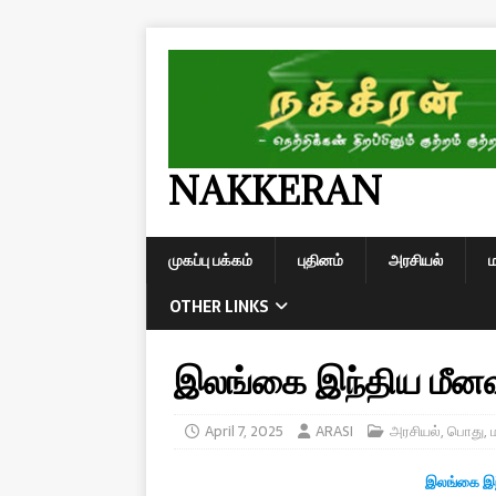
NAKKERAN
முகப்பு பக்கம்
புதினம்
அரசியல்
OTHER LINKS
இலங்கை இந்திய மீனவர
April 7, 2025
ARASI
அரசியல்
,
பொது
,
இலங்கை இந