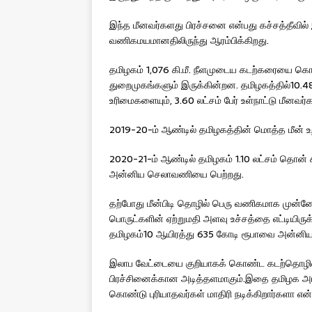
இந்த மீனவர்களது பிரச்சனை என்பது கச்சத்தீவில் இ
வணிகமயமானதிலிருந்து ஆரம்பிக்கிறது.
தமிழகம் 1,076 கி.மீ. நீளமுடைய கடற்கரையை கொண
துறைமுகங்களும் இருக்கின்றன. தமிழகத்தில்10.48 லட்
உரிமைகளையும், 3.60 லட்சம் பேர் உள்நாட்டு மீனவர்
2019-20-ம் ஆண்டில் தமிழகத்தின் மொத்த மீன் உற
2020-21-ம் ஆண்டில் தமிழகம் 1.10 லட்சம் தொன் 
அன்னிய செலாவணியை பெற்றது.
தற்போது மீன்பிடி தொழில் பெரு வணிகமாக முன்னேற்
பொருட்களின் ஏற்றுமதி அளவு உச்சத்தை எட்டியிருக
தமிழகம்10 ஆயிரத்து 635 கோடி ரூபாவை அன்னிய
இலாப வேட்டையை குறியாகக் கொண்ட கடற்தொழில்
பிரச்சினைக்கான அடித்தளமாகும்.இதை தமிழக அரசி
கொண்டு புரியாதவர்கள் மாதிரி நடிக்கிறார்களா என