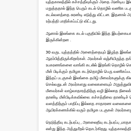
யுத்தகாலத்தில் கச்சத்தீவுக்கும் அதை அண்டிய இ
மறுத்ததால் இந்த பெரும் கடல் தொழில் வணிக படகுக
கடல்வளத்தை சுரண்டி எடுத்து விட்டன. இதனால் அந
உற்பத்தி பாதிக்கப்பட்டு விட்டது.
ஆனால் இலங்கை கடல் பகுதியில் இந்த இயற்கையான
இருக்கின்றன .
30 வருட யுத்தத்தில் அனைத்தையும் இழந்த இலங்
ஆரம்பித்திருக்கிறார்கள். அவர்கள் எஞ்சியிருந்த தங
உபகரணங்களை வாங்கி கடலில் இறங்கி தொழில் செய்
மீன் பிடிக்கும் தமிழக கடற்தொழில் பெரு வணிகப்
இந்தப் படகுகள் இலங்கை தமிழ் மீனவர்களுக்கு க
செல்வதுடன் அவர்களது வலைகளையும் அறுத்துவி
மீனவர்கள் வாழ்வாதாரத்திற்கு வழி இல்லாத நிலைக
தாண்டி மீன்பிடிக்கவில்லை. கச்சத்தீவை தாண்டிச் 
வளத்திற்கும் பாதிப்பு இல்லாத சாதாரண வலைகளை கடல
ஆயிரக்கணக்கில் வரும் தமிழக படகுகள் அவர்க
நெடுந்தீவு கடற்பரப்பு , அனலைதீவு கடற்பரப்பு ,மாதகல
என்று இந்த அத்துமீறல் தொடர்கிறது. யுத்தகாலத்த