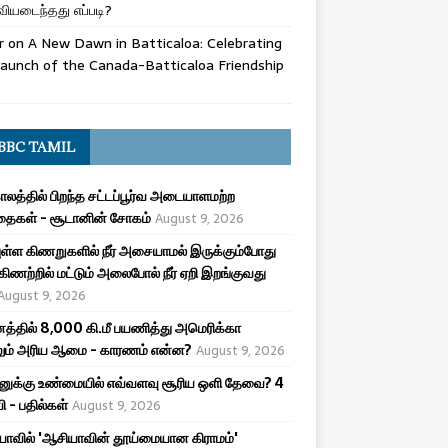
ியடைந்தது எப்படி?
r
on
A New Dawn in Batticaloa: Celebrating
aunch of the Canada-Batticaloa Friendship
BBC TAMIL
ாலத்தில் பிறந்த சட்டப்பூர்வ அடையாளமற்ற
தைகள் - சூடானின் சோகம்
August 9, 2026
ியுள்ள கிணறுகளில் நீர் அசையாமல் இருக்கும்போது
கிணற்றில் மட்டும் அலைபோல் நீர் ஏறி இறங்குவது
August 9, 2026
த்தில் 8,000 கி.மீ பயணித்து அமெரிக்கா
லும் அரிய ஆமை - காரணம் என்ன?
August 9, 2026
ுக்கு உண்மையில் எவ்வளவு சூரிய ஒளி தேவை? 4
ி - பதில்கள்
August 9, 2026
யாவில் 'ஆசியாவின் தூய்மையான கிராமம்'