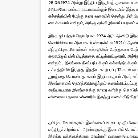
28.06.1974 அன்று இந்திய இந்தியத் தலைமையமைச
சிறிமாவோ பண்டாரநாயகாவுக்கும் இடையில் இந்த கச்
கச்சத்தீவின் மேற்கு கரை வரையில் சென்று மீன் ப
வைக்கலாம் என்றும், அங்கு தங்கி இளைப்பாறலாம் என
இந்த ஒப்பந்தம் தொடர்பாக 1974 ஆம் ஆண்டு இந்தி
வெளிவிவகார அமைச்சர் ஸ்வரன்சிங் 1921 ம் ஆண்டு
கீழ் தமிழக மீனவர்கள் கச்சதீவின் மேற்குகரை மேற்
கரையிலும் மீன் பிடித்ததை சுட்டிக்காட்டினார். அத்த
என்றும் , இலங்கை நிலப்பரப்புக்கும் கச்சத்தீவுக்
கச்சத்தீவில் இருந்து இந்திய கடற்பரப்பு 12 கடல
தூரத்தை கொண்டதாகவும் இருப்பதையும் அவர் சுட்டிக்
இலங்கையில் நெடுந்தீவிலிருந்தும் கணக்கிடப்பட்டது
அநியாயமாக இலங்கைக்கு தாரை வார்த்து கொடுக்கப
எல்லையை தலைமன்னாரில் இருந்து கணக்கிடுகிறார்
தமிழக மீனவர்களும் இலங்கையின் வடபகுதி மீனவர்கள
வந்திருக்கிறார்கள். அவர்களுக்கு இடையில் கொ
இருந்து வந்திருக்கிறது. அவர்கள் ஒருவரையொரு