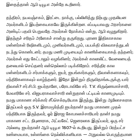
இதைத்தான் ஆபி டியூபா அன்றே கூறினார்.
தந்திரம், நயவஞ்சகம், இரட்டை நாக்கு, பல்லிளித்து நிற்பது முதலியன
அவர்களிடம் இயற்கையாகவே இருக்கின்றன. எப்படியாவது அரசர்களை
அண்டிப் பதவி பெறுவதே அவர்கள் நோக்கம் என்று, ஆபி எழுதுகிறார்.
இதற்குச் சரிதம் அனேகச் சான்று தருகிறது. புராண இதிகாசகால
மன்னர்கள் ரிஷிகளிடமும், முனிவர்களிடமும், பயபக்தி விசுவாசத்துடன்
நடந்து கொண்டனர்; தமது மணி முடியையும் காணிக்கையாகத் தந்தனர்;
அவர்கள் எது கேட்டாலும் வழங்கினர்; அவர்கள் காலாலிட்ட வேலையைத்
தலையால் செய்தனர் என்றெல்லாம் படிக்கிறோம். சரித்திர கால
மன்னர்களிடம் சர்மாக்களும், ஐயர், ஐயங்கார்களும், திவான்களாகவும்,
மந்திரிகளாகவும் வாழ்ந்தனர். இதோ இன்றும் திருவிதாங்கூருக்கு யார்
திவான்? சர்.சி.பி. ஐயர்தானே, பரோடாவிலே சர். T.V. கிருஷ்ணமாச்சாரி,
மேவாரிலே சர். விஜயராகவாச்சாரி என்றுதான் பட்டியல் காணமுடியும்.
நமது மாகாண சர்க்கார் சீப்செக்ரடிரியாக இருந்து, இன்று ஆலோசகராக
இருப்பவர் ஒரு S.V. இராமமூர்த்தி ஐயர்தான்! நமது மாகாண முதல்
மந்திரியாக இருந்தவர், ஓர் இராஜ கோபாலாச்சாரியார் தான்! நமது
மாகாண சட்ட நிபுணராக, அட்வகேட் ஜெனரலாக இருப்பவர், ஒரு சர்
அல்லாடி ஐயர்தான்! ஆபி டியூபா 1807-ல் கூறியது, இன்றும் பிரத்யட்ச
உண்மையாக, உள்ளங்கை நெல்லிக்கனியாக — அதுவல்ல பொருத்தமான