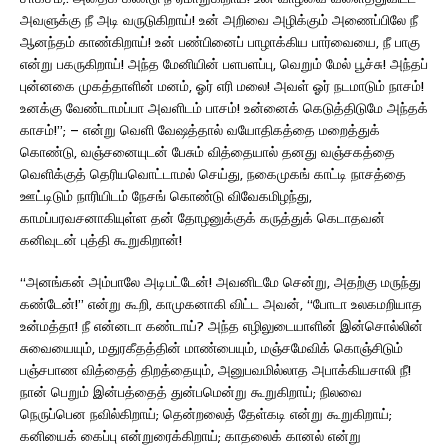
அவளுக்கு நீ அடி வருடுகிறாய்! உன் அறிவை அழிக்கும் அணைப்பிலே நீ
ஆனந்தம் காண்கிறாய்! உன் பண்பினைப் பாழாக்கிய பார்வையை, நீ பாகு
என்று பகருகிறாய்! அந்த மேனியின் பளபளப்பு, வெறும் மேல் பூச்சு! அந்தப்
புன்னகை முகத்தாளின் மனம், ஓர் எரி மலை! அவள் ஓர் நடமாடும் நாசம்!
உனக்கு வேண்டாமப்பா அவளிடம் பாசம்! உன்னைக் கெடுத்திடுமே அந்தக்
காசம்!”; – என்று வெளி வேஷத்தால் வயோதிகத்தை மறைத்துக்
கொண்டு, வஞ்சனையுடன் பேசும் வித்தையால் தனது வஞ்சகத்தை
வெளிக்குத் தெரியவொட்டாமல் செய்து, நகைமுகங் காட்டி நாசத்தை
ஊட்டிடும் நாரியிடம் நேசங் கொண்டு விவேகமிழந்து,
காமப்பரவசனாகியுள்ள தன் தோழனுக்குக் கருத்துக் கெடாதவன்
கனிவுடன் புத்தி கூறுகிறான்!
“அனங்கன் அம்பாலே அடிபட்டேன்! அவனிடமே சென்று, அதற்கு மருந்து
கண்டேன்!” என்று கூறி, காமுகனாகி விட்ட அவன், “போடா உலகமறியாத
உன்மத்தா! நீ என்னடா கண்டாய்? அந்த எழிலுடையாளின் இன்சொல்லின்
சுவையையும், மதுரகீதத்தின் மாண்பையும், மஞ்சமேவிக் கொஞ்சிடும்
பஞ்சபாண வித்தைத் திறத்தையும், அனுபவமில்லாத அபாக்கியசாலி நீ!
நான் பெறும் இன்பத்தைத் துன்பமென்று கூறுகிறாய்; நிலவை
நெருப்பென நவில்கிறாய்; தென்றலைத் தேள்கடி என்று கூறுகிறாய்;
கனியைக் கைப்பு என்றுரைக்கிறாய்; காதலைக் கானல் என்று