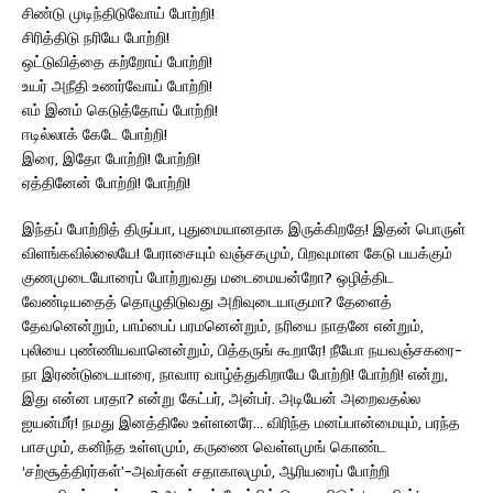
சிண்டு முடிந்திடுவோய் போற்றி!
சிரித்திடு நரியே போற்றி!
ஒட்டுவித்தை கற்றோய் போற்றி!
உயர் அநீதி உணர்வோய் போற்றி!
எம் இனம் கெடுத்தோய் போற்றி!
ஈடில்லாக் கேடே போற்றி!
இரை, இதோ போற்றி! போற்றி!
ஏத்தினேன் போற்றி! போற்றி!
இந்தப் போற்றித் திருப்பா, புதுமையானதாக இருக்கிறதே! இதன் பொருள்
விளங்கவில்லையே! பேராசையும் வஞ்சகமும், பிறவுமான கேடு பயக்கும்
குணமுடையோரைப் போற்றுவது மடைமையன்றோ? ஒழித்திட
வேண்டியதைத் தொழுதிடுவது அறிவுடையாகுமா? தேளைத்
தேவனென்றும், பாம்பைப் பரமனென்றும், நரியை நாதனே என்றும்,
புலியை புண்ணியவானென்றும், பித்தருங் கூறாரே! நீயோ நயவஞ்சகரை-
நா இரண்டுடையாரை, நாவார வாழ்த்துகிறாயே போற்றி! போற்றி! என்று,
இது என்ன பரதா? என்று கேட்பர், அன்பர். அடியேன் அறைவதல்ல
ஐயன்மீர்! நமது இனத்திலே உள்ளனரே… விரிந்த மனப்பான்மையும், பரந்த
பாசமும், கனிந்த உள்ளமும், கருணை வெள்ளமுங் கொண்ட
‘சற்சூத்திரர்கள்’-அவர்கள் சதாகாலமும், ஆரியரைப் போற்றி