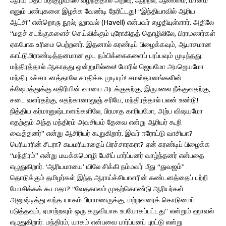
எனும் பண்புகளை இழக்க வேண்டி நேரிட்டது! “இந்தியாவில் ஆரிய
ஆட்சி” என்றொரு நூல்; ஹாவல் (Havell) என்பவர் எழுதியுள்ளார். அதிலே
“மதச் சடங்குகளைச் செய்விக்கும் புரோகிதத் தொழிலிலே, பிராமணர்கள்
ஏகபோக உரிமை பெற்றனர். இதனால் சுரண்டிப் பிழைக்கவும், ஆபாசமான
காட்டுமிராண்டித்தனமான மூட நம்பிக்கைகளைப் பரப்பவும் முடிந்தது.
மந்திரத்தால் ஆகாதது ஒன்றுமில்லை! போரில் ஜெயமோ அபஜெயமோ
மந்திர உச்சாடனத்தாலே சாதிக்க முடியும்! சமஸ்தானங்களின்
க்ஷேமத்துக்கு எதிரியின் வாயை அடக்குதற்கு, இருமலை நீக்குவதற்கு,
சடை வளர்தற்கு, எதற்கானாலுஞ் சரியே, மந்திரத்தால் பலன் உண்டு!
நித்திய கர்மானுஷ்டானங்களிலே, பிரமாத காரியமோ, அற்ப விஷயமோ
எதற்கும் அந்த மந்திரம் அவசியம் தேவை என்று ஆரியர் கூறி
வைத்தனர்” என்று ஆசிரியர் கூறுகிறார். இவர் ஈரோட்டு வாசியா?
பெரியாரின் சீடரா? சுயமரியாதைப் பிரச்சாரகரா? ஏன் சுரண்டிப் பிழைக்க
“மந்திரம்” என்று மயக்கமொழி பேசிப் பார்ப்பனர் வாழ்ந்தனர் என்பதை
எழுதுகிறார். ‘ஆரியமாயை’ யிலே சிக்கி நம்மவர் மீது “துவஜம்”
தொடுக்கும் தமிழர்கள் இந்த ஆராய்ச்சியாளரின் கண்டனத்தைப் பற்றி
யோசிக்கக் கூடாதா? “வேதகாலம் முதற்கொண்டு ஆரியர்கள்
அனுஷ்டித்து வந்த யாகம் பிராமணருக்கு, மற்றவரைக் கொடுமைப்
படுத்தவும், ஏமாற்றவும் ஒரு கருவியாக உபயோகப்பட்டது” என்றும் ஹாவல்
எழுதுகிறார். மந்திரம், யாகம் என்பவை பார்ப்பனப் புரட்டு என்று