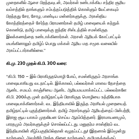
முறைகளில் ஆசை பிறந்தவுடன், அவர்கள் உண்டாக்கிய சந்திர சூரிய
வம்சத்தில் தாங்களும் சம்பந்தப்படுத்திக் கொள்ளும் வேட்கையும்
பிறந்தது சேர, சோழ, பாண்டிய மன்னர்களுக்கு. அகஸ்திய
கோத்திரத்தைச் சேர்ந்த பிராமணர்கள் தமிழ் பாஷையைக் கற்றுக்
கொண்டு, தமிழ் பாஷைக்கு ஐந்திர சிஸ்டத்தில் சமஸ்கிருத
இலக்கணத்தை உண்டாக்கினார்கள். அரசன் ஆரியக் கோட்பாட்டில்
மயங்கினாலும் தமிழ்ப் பொது மக்கள் ஆரிய மத சமூக வலையில்
அகப்பட்டார்களில்லை.”
கி.மு. 230 முதல் கி.பி. 300 வரை:
“கி.பி. 150 – இல் பிராகிருதமொழி போய், சமஸ்கிருதம் அரசாங்க
பாஷையாகியது வடநாட்டில். இக்காலம், பல்லவர்கள் மாளவ தேசத்தை
ஆண்ட சமயம். காஞ்சியை ஆண்ட ஆரியமயமாக்கப்பட்ட பல்லவர்களே
கி.பி. 200க்கு முன் தமிழ்நாட்டில் பிராகிருத மொழியை உத்தியோக
பாஷையாக்கினார்கள். வட இந்தியாவில் இருந்த அரசியல் முறையைத்
தமிழ்நாட்டில் புகுத்தினார்கள். தமிழ் அரசர்களும் ஆரியத்தைப் பின்பற்றி,
இராஜ சூய யாகம் முதலியன செய்ய ஆரம்பித்தனர். இராமாயணமும்,
பாரதமும் அவர்களுக்குச் சொல்லப்பட்டது. மனுதர்ம சாஸ்திரம் வட
இந்தியாவின் கீழ்ப்பகுதியில்தான் எழுதப்பட்டது! (இதனால் இம்மூன்று
நூற்களும், அவற்றிற் பிறந்த கிளை நூற்களும், தமிழகத்துக்குப்