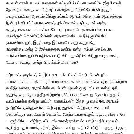
கடவுள் எனக் கடவுட் கதைகள் கட்டிவிடப்பட்டன. உலகிலே இதுபோலத்
தோன்றிய கதைகள், அறிவுப் பருவத்தை அவனியோர் பெற்றதும்
மறையலாயின! ஆனால் இங்கு மட்டும் ஆரியர் அந்த நாள் ஆபாசத்தை
இன்றும் விடாப்பிடியாக வைத்துக் கொண்டிருப்பதுடன் அதே
கருத்துக்களை மக்களிடையே பரப்புவதையே தங்கள் பிழைப்பாக
வைத்துக் கொண்டுள்ளனர். அதனாலேயே, அறிவு சூன்யமே
ஞானமென்றும், இருப்பதை இல்லையென்று கூறுவதே
வேதாந்தமென்றும், இல்லாததை உண்டு என்று நம்பச் செய்வதே
மார்க்கமென்றும் போதிக்கப்பட்டு விட்டது. அபின் விற்று வாழுபவன்,
போதை கூடாது என்று பிரசங்கம் புரிவானா?
மற்ற மக்களுக்குத் தெரியாதது தங்கட்குத் தெரியுமென்றும்,
மற்றவர்களால் சாதிக்க முடியாததைத் தாங்கள் சாதிக்க முடியுமென்றுங்
கூறிடுபவனை, ஆராய்ச்சியுடையோர் அவன் ஒரு புரட்டன் என்று ஏசி
ஒதுக்குவர், ஆராயுந்திறனற்றாரோ, ‘அப்படியா!’ என்று ஆச்சரியத்தால்
வாய் பிளக்க நின்று கேட்பர், கைகூப்புவர்! இந்த முறையிலே, ஆரியம்
தமிழரிலே தன்னுணர்வு, அறிவு நுணுக்கம் அற்றவர்களைப் பலி
கொண்டது. வீராவேசங் கொண்ட வேங்கையானாலும், சதுப்பு நிலத்திலே
– குழியிலே – வீழ்ந்து விட்டால் சாகத்தானே வேண்டும்! நீள் வையம்
எதிர்த்தாலும், எமக்கு நிகர் இல்லை என்று கூறிப் போரிடும் மறத்தமிழரும்,
ஆரிய மதப் படுகுழியிலே வீழ்ந்ததால் அறிவு, ஆற்றல், ஆண்மை, மானம்