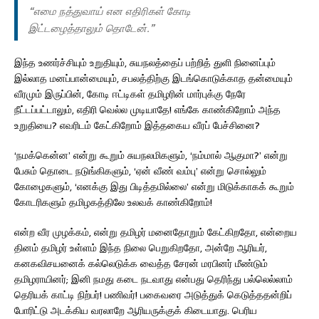
“எமை நத்துவாய் என எதிரிகள் கோடி
இட்டழைத்தாலும் தொடேன்.”
இந்த உணர்ச்சியும் உறுதியும், சுயநலத்தைப் பற்றித் துளி நினைப்பும்
இல்லாத மனப்பான்மையும், சபலத்திற்கு இடங்கொடுக்காத தன்மையும்
வீரமும் இருப்பின், கோடி ஈட்டிகள் தமிழரின் மார்புக்கு நேரே
நீட்டப்பட்டாலும், எதிரி வெல்ல முடியாதே! எங்கே காண்கிறோம் அந்த
உறுதியை? எவரிடம் கேட்கிறோம் இத்தகைய வீரப் பேச்சினை?
‘நமக்கென்ன’ என்று கூறும் சுயநலமிகளும், ‘நம்மால் ஆகுமா?’ என்று
பேசும் தொடை நடுங்கிகளும், ‘ஏன் வீண் வம்பு’ என்று சொல்லும்
கோழைகளும், ‘எனக்கு இது பிடித்தமில்லை’ என்று மிடுக்காகக் கூறும்
கோடரிகளும் தமிழகத்திலே உலவக் காண்கிறோம்!
என்ற வீர முழக்கம், என்று தமிழர் மனைதோறும் கேட்கிறதோ, என்றைய
தினம் தமிழர் உள்ளம் இந்த நிலை பெறுகிறதோ, அன்றே ஆரியர்,
கனகவிசயனைக் கல்லெடுக்க வைத்த சேரன் மரபினர் மீண்டும்
தமிழராயினர்; இனி நமது கடை நடவாது என்பது தெரிந்து பல்லெல்லாம்
தெரியக் காட்டி நிற்பர்! பணிவர்! பகைவரை அடுத்துக் கெடுத்ததன்றிப்
போரிட்டு அடக்கிய வரலாறே ஆரியருக்குக் கிடையாது. பெரிய