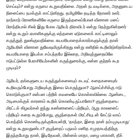
செய்யும்? என்று எருமை கூறுவதில்லை. அதன் நடவடிக்கை, அதனுடைய
நினைப்பை நமக்குக் காட்டுகிறது. தமிழரிலே தடித்த தோலார் உளர்.
நாற்காற் பிராணிகளிலே எருமை இருத்தலைப்போல! வீணான மனப்
பிராந்தியால் சிலர் இது போல ஆரியர் திராவிடர் என்று பிதற்றுகின்றனர்
என்று கூறும் ஏமாளிகளுக்கு எத்தனை ஏடுகளைக் காட்டினாலும்
கருத்துத் துலங்குவதில்லை. சுயமரியாதைக்காரர்களுக்குத் தான்
ஆரியரின் வீணான துவேஷமிருக்கிறது என்று எளிதில் கூறிவிடுகிறார்கள்.
சுயமரியாதை இயக்க சம்பந்தமே இல்லாத, அறிவுத்துறையிலே
ஈடுபட்டுள்ள பேராசிரியர்களின் கருத்துரைக்கு, என்ன குற்றங் கூற
முடியும்?
ஆரியர், தங்களுடைய கருத்துக்களையும் கடவுட் கதைகளையுங்
கூறிவரும்போது அறிவுக்கு இவை பொருந்துமா? ஆராய்ச்சிக்கு ஈடு
கொடுக்குமா? என்பன பற்றிக் கவலையே கொள்ளவில்லை. ஆண்டை,
அடிமைக்குக் காரணம் கூறிக் கொண்டிருப்பானோ? குழந்தையை
மிரட்டக் கிழவர்கள் ஐந்து கண்ணனைப் பற்றியும், ஆறு காலனைப்
பற்றியும் கதை கூறும்போது, குழந்தைகள் மிரட்சியுடன் கேட்டு வாய்
பொத்திக் கொண்டிருக்குமேயன்றி, ‘தாத்தா, இதை நான் நம்பமுடியாது’
என்று கூறுவதுண்டா? குழந்தைப் பருவம் மனித சமுதாயத்திற்கு
இருந்தபோது தான், இடிதேவன், மின்னல் மாதா, மழை மாகாளி, தீக்