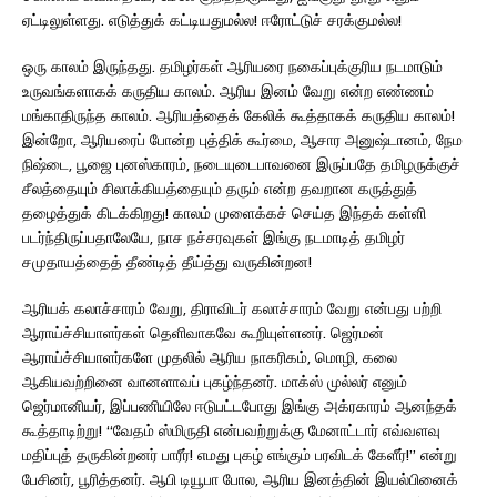
ஏட்டிலுள்ளது. எடுத்துக் கட்டியதுமல்ல! ஈரோட்டுச் சரக்குமல்ல!
ஒரு காலம் இருந்தது. தமிழர்கள் ஆரியரை நகைப்புக்குரிய நடமாடும்
உருவங்களாகக் கருதிய காலம். ஆரிய இனம் வேறு என்ற எண்ணம்
மங்காதிருந்த காலம். ஆரியத்தைக் கேலிக் கூத்தாகக் கருதிய காலம்!
இன்றோ, ஆரியரைப் போன்ற புத்திக் கூர்மை, ஆசார அனுஷ்டானம், நேம
நிஷ்டை, பூஜை புனஸ்காரம், நடையுடைபாவனை இருப்பதே தமிழருக்குச்
சீலத்தையும் சிலாக்கியத்தையும் தரும் என்ற தவறான கருத்துத்
தழைத்துக் கிடக்கிறது! காலம் முளைக்கச் செய்த இந்தக் கள்ளி
படர்ந்திருப்பதாலேயே, நாச நச்சரவுகள் இங்கு நடமாடித் தமிழர்
சமுதாயத்தைத் தீண்டித் தீய்த்து வருகின்றன!
ஆரியக் கலாச்சாரம் வேறு, திராவிடர் கலாச்சாரம் வேறு என்பது பற்றி
ஆராய்ச்சியாளர்கள் தெளிவாகவே கூறியுள்ளனர். ஜெர்மன்
ஆராய்ச்சியாளர்களே முதலில் ஆரிய நாகரிகம், மொழி, கலை
ஆகியவற்றினை வானளாவப் புகழ்ந்தனர். மாக்ஸ் முல்லர் எனும்
ஜெர்மானியர், இப்பணியிலே ஈடுபட்டபோது இங்கு அக்ரகாரம் ஆனந்தக்
கூத்தாடிற்று! “வேதம் ஸ்மிருதி என்பவற்றுக்கு மேனாட்டார் எவ்வளவு
மதிப்புத் தருகின்றனர் பாரீர்! எமது புகழ் எங்கும் பரவிடக் கேளீர்!” என்று
பேசினர், பூரித்தனர். ஆபி டியூபா போல, ஆரிய இனத்தின் இயல்பினைக்