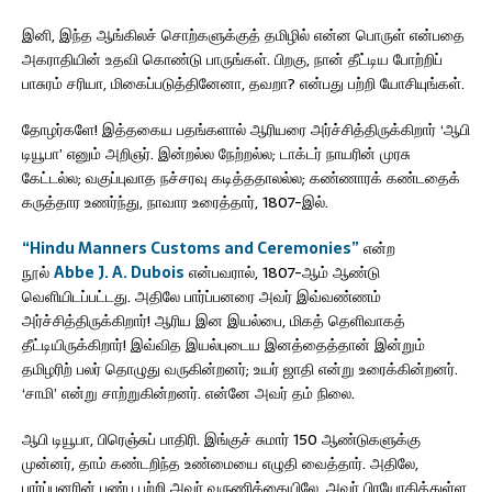
இனி, இந்த ஆங்கிலச் சொற்களுக்குத் தமிழில் என்ன பொருள் என்பதை
அகராதியின் உதவி கொண்டு பாருங்கள். பிறகு, நான் தீட்டிய போற்றிப்
பாசுரம் சரியா, மிகைப்படுத்தினேனா, தவறா? என்பது பற்றி யோசியுங்கள்.
தோழர்களே! இத்தகைய பதங்களால் ஆரியரை அர்ச்சித்திருக்கிறார் ‘ஆபி
டியூபா’ எனும் அறிஞர். இன்றல்ல நேற்றல்ல; டாக்டர் நாயரின் முரசு
கேட்டல்ல; வகுப்புவாத நச்சரவு கடித்ததாலல்ல; கண்ணாரக் கண்டதைக்
கருத்தார உணர்ந்து, நாவார உரைத்தார், 1807-இல்.
“Hindu Manners Customs and Ceremonies”
என்ற
நூல்
Abbe J. A. Dubois
என்பவரால், 1807-ஆம் ஆண்டு
வெளியிடப்பட்டது. அதிலே பார்ப்பனரை அவர் இவ்வண்ணம்
அர்ச்சித்திருக்கிறார்! ஆரிய இன இயல்பை, மிகத் தெளிவாகத்
தீட்டியிருக்கிறார்! இவ்வித இயல்புடைய இனத்தைத்தான் இன்றும்
தமிழரிற் பலர் தொழுது வருகின்றனர்; உயர் ஜாதி என்று உரைக்கின்றனர்.
‘சாமி’ என்று சாற்றுகின்றனர். என்னே அவர் தம் நிலை.
ஆபி டியூபா, பிரெஞ்சுப் பாதிரி. இங்குச் சுமார் 150 ஆண்டுகளுக்கு
முன்னர், தாம் கண்டறிந்த உண்மையை எழுதி வைத்தார். அதிலே,
பார்ப்பனரின் பண்பு பற்றி அவர் வருணிக்கையிலே, அவர் பிரயோகித்துள்ள