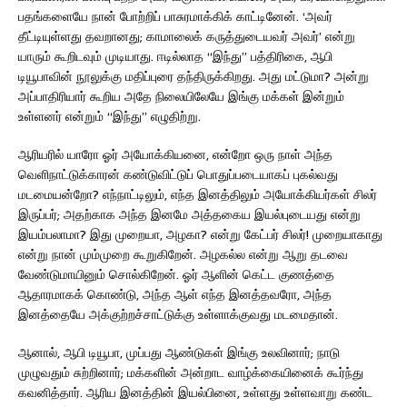
பதங்களையே நான் போற்றிப் பாசுரமாக்கிக் காட்டினேன். ‘அவர்
தீட்டியுள்ளது தவறானது; காமாலைக் கருத்துடையவர் அவர்’ என்று
யாரும் கூறிடவும் முடியாது. ஈடில்லாத “இந்து” பத்திரிகை, ஆபி
டியூபாவின் நூலுக்கு மதிப்புரை தந்திருக்கிறது. அது மட்டுமா? அன்று
அப்பாதிரியார் கூறிய அதே நிலையிலேயே இங்கு மக்கள் இன்றும்
உள்ளனர் என்றும் “இந்து” எழுதிற்று.
ஆரியரில் யாரோ ஓர் அயோக்கியனை, என்றோ ஒரு நாள் அந்த
வெளிநாட்டுக்காரன் கண்டுவிட்டுப் பொதுப்படையாகப் புகல்வது
மடமையன்றோ? எந்நாட்டிலும், எந்த இனத்திலும் அயோக்கியர்கள் சிலர்
இருப்பர்; அதற்காக அந்த இனமே அத்தகைய இயல்புடையது என்று
இயம்பலாமா? இது முறையா, அழகா? என்று கேட்பர் சிலர்! முறையாகாது
என்று நான் மும்முறை கூறுகிறேன். அழகல்ல என்று ஆறு தடவை
வேண்டுமாயினும் சொல்கிறேன். ஓர் ஆளின் கெட்ட குணத்தை
ஆதாரமாகக் கொண்டு, அந்த ஆள் எந்த இனத்தவரோ, அந்த
இனத்தையே அக்குற்றச்சாட்டுக்கு உள்ளாக்குவது மடமைதான்.
ஆனால், ஆபி டியூபா, முப்பது ஆண்டுகள் இங்கு உலவினார்; நாடு
முழுவதும் சுற்றினார்; மக்களின் அன்றாட வாழ்க்கையினைக் கூர்ந்து
கவனித்தார். ஆரிய இனத்தின் இயல்பினை, உள்ளது உள்ளவாறு கண்ட