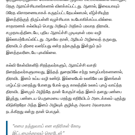
பிறகு ஆராய்ச்சியாளர்களால் விளக்கப்பட்டது. ஆனால், இவையாவும்
பிரேத விசாரணையாகக் கருதப்பட்டதேயல்லாமல், வீழ்ச்சியுற்ற
இனத்திற்குத் திருப்பள்ளி எழுச்சியாக உபயோகிக்கப்படவில்லை.
சாதாரணக் கல்வியும் பொது அறிவும் அதிகம் பரவாத திராவிட
சமுதாயத்திடையே, புதிய ஆராய்ச்சி முடிவுகள் பரவ வழி
இல்லாமற்போய்விட்டது. ஆகவே தான், ஆரியம் அழிவைத் தருவது,
திராவிடம் தீரரை வளர்ப்பது என்ற நற்கருத்து இன்றும் நம்
இனத்தவரிடையே புகவில்லை.
கல்வி கேள்விகளிற் சிறந்தவர்களும், ஆராய்ச்சி வசதி
நிறைந்தவர்களுமாவது, இந்தத் துறையிலே சற்று உழைப்பார்களானால்,
திராவிட இனம் உய்ய வழி உண்டு. இல்லையேல் உலகிலே பல இனங்கள்
பாழ்பட்டு மறைந்து போனது போல் ஒரு காலத்தில் உலகப் புகழ் வாய்ந்த
திராவிட இனமும் அழிந்தே தான் போகும்! எந்த இனம் தனது பண்பை
இழந்து, பண்டைய பெருமையை மறந்து எதிரியிடம் அடைக்கலம் புகுந்து
விடுகிறதோ அந்த இனம் அழிவுக் குழிக்கு அவசர அவசரமாக
நடக்கிறது என்று தான் பொருள்.
“எமை நத்துவாய் என எதிரிகள் கோடி
இட்டழைத்தாலும் தொடேன்”