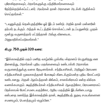
புரோகிதராகவும், அரசர்களுக்கு மந்திரிமார்களாகவும்
தேர்ந்தெடுக்கப்பட்டனர். அவர்கள் தான் அரசனை அடக்கி ஆதிக்கம்
செய்தார்கள்.”
“டவுனுக்குத் தென்புறத்திலே ஓர் இடம் உண்டு. அதில் தான் மன்னரின்
தர்பார் நடக்கும். அந்தக் கூட்டத்தில் சொக்கட்டான் நடப்பதுண்டு. முதல்
மூன்று வருணத்தார் மட்டுந்தான் அங்கு விளையாட
அனுமதிக்கப்படுவார்கள்.”
கி.மு. 750 முதல் 320 வரை:
“இக்காலத்தில் மதம் மனித வாழ்வில் முக்கிய ஸ்தானம் பெறுகிறது என
நினைத்து, அரசர்கள் புதிய மதங்களையும் உண்டாக்கி அரசாங்க
வருமானத்துக்கு வகை தேடினார்கள். சந்நியாசிகள், அதிலும் பிராமண
சந்நியாசிகள் மூலமாகத்தான் மோக்ஷம் கிடைக்குமென்ற புதிய கோட்பாடு
உண்டானது. அதன் ஆரம்பந்தான் லிங்கம், சாளக்கிராமம் என்ற விக்ரக
வணக்கமாகும். க்ஷத்திரியர்கள் சந்நியாசிகள் ஆவதற்கோ, பிராமணராகப்
பிறக்காமல் மோட்சமடைவதற்கோ, ஆரிய மதத்தில் இடங்கிடையாது
என்பதை உணர்ந்த இக்காலத்தில் தான், க்ஷத்திரியத் துறவு சமயங்களான
சமணமும், பௌத்தமும் எழும்பின.”