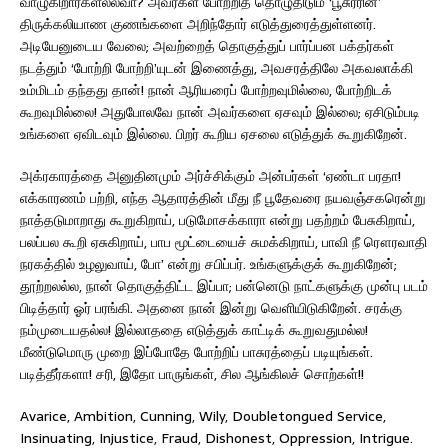
வாழுகிறார்களல்லவா? அவர்கள் போற்றித் தொழுதிடும் ‘பூசுரரின்’
திருக்கலியாண குணங்களை அறிந்தோர் எடுத்துரைத்துள்ளனர்.
அடியேனுடைய வேலை; அவற்றைத் தொகுத்துப் பார்ப்பன பக்தர்கள்
நடத்தும் ‘போற்றி போற்றி’யுடன் இணைத்து, அவசரத்திலே அகவலாக்கி
உம்மிடம் தந்தது தான்! நான் ஆரியரைப் போற்றவுமில்லை, போற்றிடக்
கூறவுமில்லை! அதுபோலவே நான் அவர்களை ஏசவும் இல்லை; ஏசிடும்படி
உங்களை ஏவிடவும் இல்லை. பிறர் கூறிய ஏசலை எடுத்துக் கூறுகிறேன்.
அக்ரகாரத்தை அனுதினமும் அர்ச்சிக்கும் அன்பர்கள் ‘ஏண்டா பரதா!
எக்காரணம் பற்றி, எந்த ஆதாரத்தின் மீது நீ பூதேவரை நயவஞ்சகரென்று
நாத்தடுமாறாது கூறுகிறாய், படுமோசக்காரா என்று பதற்றம் பேசுகிறாய்,
பலப்பல கூறி ஏசுகிறாய், பாப மூட்டையைச் சுமக்கிறாய், பாவி நீ ரௌரவாதி
நரகத்தில் உழலுவாய், போ’ என்று சபிப்பர். உங்களுக்குக் கூறுகிறேன்;
தூற்றலல்ல, நான் தொகுத்திட்ட இப்பா; பன்னெடு நாட்களுக்கு முன்பு படம்
பிடித்தார் ஓர் பரங்கி. அதனை நான் இன்று வெளியிடுகிறேன். சரக்கு
நம்முடையதல்ல! இல்லாததை எடுத்துக் காட்டிக் கூறுவதுமல்ல!
மீண்டுமொரு முறை இப்போதே போற்றிப் பாசுரத்தைப் படியுங்கள்.
படித்தீர்களா! சரி, இதோ பாருங்கள், சில ஆங்கிலச் சொற்கள்!!
Avarice, Ambition, Cunning, Wily, Doubletongued Service,
Insinuating, Injustice, Fraud, Dishonest, Oppression, Intrigue.