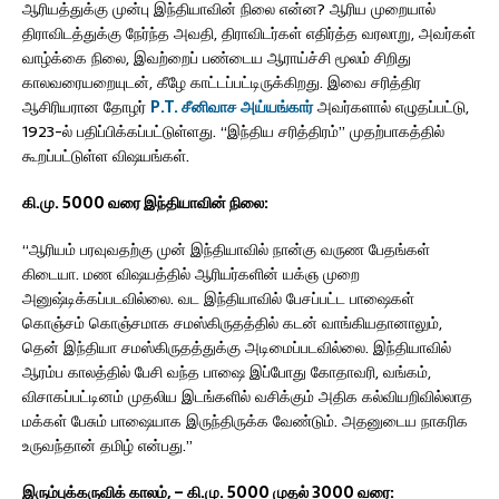
ஆரியத்துக்கு முன்பு இந்தியாவின் நிலை என்ன? ஆரிய முறையால்
திராவிடத்துக்கு நேர்ந்த அவதி, திராவிடர்கள் எதிர்த்த வரலாறு, அவர்கள்
வாழ்க்கை நிலை, இவற்றைப் பண்டைய ஆராய்ச்சி மூலம் சிறிது
காலவரையறையுடன், கீழே காட்டப்பட்டிருக்கிறது. இவை சரித்திர
ஆசிரியரான தோழர்
P.T. சீனிவாச அய்யங்கார்
அவர்களால் எழுதப்பட்டு,
1923-ல் பதிப்பிக்கப்பட்டுள்ளது. “இந்திய சரித்திரம்” முதற்பாகத்தில்
கூறப்பட்டுள்ள விஷயங்கள்.
கி.மு. 5000 வரை இந்தியாவின் நிலை:
“ஆரியம் பரவுவதற்கு முன் இந்தியாவில் நான்கு வருண பேதங்கள்
கிடையா. மண விஷயத்தில் ஆரியர்களின் யக்ஞ முறை
அனுஷ்டிக்கப்படவில்லை. வட இந்தியாவில் பேசப்பட்ட பாஷைகள்
கொஞ்சம் கொஞ்சமாக சமஸ்கிருதத்தில் கடன் வாங்கியதானாலும்,
தென் இந்தியா சமஸ்கிருதத்துக்கு அடிமைப்படவில்லை. இந்தியாவில்
ஆரம்ப காலத்தில் பேசி வந்த பாஷை இப்போது கோதாவரி, வங்கம்,
விசாகப்பட்டினம் முதலிய இடங்களில் வசிக்கும் அதிக கல்வியறிவில்லாத
மக்கள் பேசும் பாஷையாக இருந்திருக்க வேண்டும். அதனுடைய நாகரிக
உருவந்தான் தமிழ் என்பது.”
இரும்புக்கருவிக் காலம், – கி.மு. 5000 முதல் 3000 வரை: