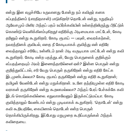
என்று இன எழுச்சியே உருவானது போன்று நம் கவிஞர் கனக
சுப்புரத்தினம் (பாரதிதாசன்) பாடுகிறார்! தொடேன் என்று, உறுதியும்
ஆவேசமும் மிளிர அந்தப் பதம் உயிர்க்கவியின் உள்ளத்திலிருந்து பீறிட்டுக்
கொண்டு வெளிக்கிளம்புகிறது! எதிரிக்கு அடிமையாக மாட்டேன், கோடி
தரினும் என்று கூறுகிறார். கோடி ரூபாய் — பவுன், வைரக்கற்கள்,
நவரத்தினக் குவியல், எதை நீ கோடியாகக் குவித்து என் எதிரே
வைத்தாலும் சரியே, உன்னிடம் நான் அடி வருடியாக மாட்டேன் என்று கவி
கூறுகிறார். கோடி என்ற பதத்துடன், வேறு பொருளைக் குறிக்கும்
எப்பதத்தையும் அவர் இணைத்தாரில்லை! ஏன்? இன்ன பொருள் என்று
குறித்துவிட்டால், சரி வேறு பொருள் தருகிறேன் என்று எதிரி கேட்க
இடமுண்டல்லவா? கோடி ரூபாய் தருகிறேன் என்று எதிரி கூறுகிறான்;
தமிழன் வேண்டேன் என்று மறுக்கிறான். உடனே தந்திரமுள்ள எதிரி கோடி
வராகன் தருகிறேன் என்று கூறலாமல்லவா? அந்தப் பேரப் பேச்சுக்கே கவி
இடங் கொடுக்கவில்லை. எதுவாகவேனும் இருக்கட்டுமய்யா. கோடி
குவித்தாலும் வேண்டாம் என்று முடிவாகக் கூறுகிறார். ‘தொடேன்’ என்று
கவி கூறியதிலே, கையினால் தொடேன் என்ற பொருள்
தொக்கியிருக்கிறது. இப்போது மறுமுறை கூறிப்பாருங்கள் அந்தக்
கவிதையை.