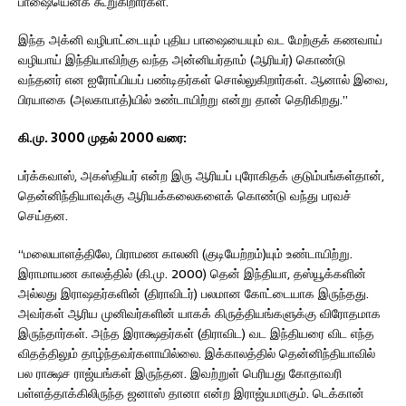
பாஷையெனக் கூறுகிறார்கள்.
இந்த அக்னி வழிபாட்டையும் புதிய பாஷையையும் வட மேற்குக் கணவாய்
வழியாய் இந்தியாவிற்கு வந்த அன்னியர்தாம் (ஆரியர்) கொண்டு
வந்தனர் என ஐரோப்பியப் பண்டிதர்கள் சொல்லுகிறார்கள். ஆனால் இவை,
பிரயாகை (அலகாபாத்)யில் உண்டாயிற்று என்று தான் தெரிகிறது.”
கி.மு. 3000 முதல் 2000 வரை:
பர்க்கவாஸ், அகஸ்தியர் என்ற இரு ஆரியப் புரோகிதக் குடும்பங்கள்தான்,
தென்னிந்தியாவுக்கு ஆரியக்கலைகளைக் கொண்டு வந்து பரவச்
செய்தன.
“மலையாளத்திலே, பிராமண காலனி (குடியேற்றம்)யும் உண்டாயிற்று.
இராமாயண காலத்தில் (கி.மு. 2000) தென் இந்தியா, தஸ்யூக்களின்
அல்லது இராஷதர்களின் (திராவிடர்) பலமான கோட்டையாக இருந்தது.
அவர்கள் ஆரிய முனிவர்களின் யாகக் கிருத்தியங்களுக்கு விரோதமாக
இருந்தார்கள். அந்த இராக்ஷதர்கள் (திராவிட) வட இந்தியரை விட எந்த
விதத்திலும் தாழ்ந்தவர்களாயில்லை. இக்காலத்தில் தென்னிந்தியாவில்
பல ராக்ஷச ராஜ்யங்கள் இருந்தன. இவற்றுள் பெரியது கோதாவரி
பள்ளத்தாக்கிலிருந்த ஜனாஸ் தானா என்ற இராஜ்யமாகும். டெக்கான்