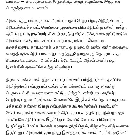
வாசகம் — கைப்புண்ணாக இருக்கிறது என்று கூறுவேன். இதுதான்
பொருத்தமான உபமானம்!
அக்காலத்து மன்னர்களை அண்டிப் பதவி பெற்ற பிறகு அநீதி, மோசம்,
அயோக்கியத்தனம், கொடுமை முதலியன புரிய ஆரியர் துணிவர் என்று,
ஆபி. டியூபா எழுதுகிறார். சிண்டு முடிந்து விடுவதிலே, கலக மூட்டுவதிலே
அவர்கள் கைதேர்ந்தவர்கள் என்றும் கூறுகிறார். இல்லாமலா
கலகத்தையே காரியமாகக் கொண்ட ஒரு தேவன் உண்டு என்ற கதையை
வைத்திருக்க ஆரிய மனம் இடம் தந்தது? நாரதரைத் தொழும் பக்த
சிகாமணிகளல்லவா அவர்கள்! எங்கே போகும் அந்தப் பலன்! நமது
இனத்தின் தலையிலே வந்து விடிகிறது!
திறமைசாலிகள் என்பதற்காகப் பார்ப்பனரைப் பார்த்திபர்கள் பதவியில்
அமர்த்தினர் என்பது மட்டுமல்ல; மற்ற மக்களிடம் உயர் ஜாதி என்று
பெருமை பேசி, அவர்களைக் கட்டுப்படுத்தும் “சக்தி”யை ஆரியர்
பெற்றிருப்பதால், அவர்களை வேலையிலே இருக்கச் செய்தால் சாதாரண
மக்களின் சள்ளை இராது என்பதற்காகவே வேந்தர்கள் வேண்டினர்
வேதியரை என்ற உண்மையையும் ஆபி டியூபா எழுதுகிறார். இன்றும் ஒரு
பள்ளியிலே ஆசிரியராக இருப்பினும், கோயிலிலே பூசை புரிவோராக
இருப்பினும், மோட்ச லோகத் தரகராக இருப்பினும், சிற்றுண்டி விற்பவனாக
இருப்பினும் அவர்களிடமும் நமது இனத்தவர் எவ்வளவு அடங்கி ஒடுங்கி