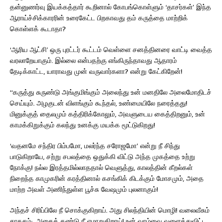
தன்னுணர்வு இயக்கத்தார் கூறினால் கோபங்கொள்ளும் ‘தாசர்கள்’ இந்த
ஆராய்ச்சிக்காரரின் உரைகேட்ட பிறகாவது தம் கருத்தை மாற்றிக்
கொள்ளக் கூடாதா?
‘ஆரிய ஆட்சி’ ஒரு புரட்டர் கூட்டம் வெள்ளை சனத்தினரை வாட்டி வைத்த
வரலாறேயாகும். இல்லை என்பதற்கு எங்கிருந்தாவது ஆதாரம்
தேடிக்காட்ட, யாராவது முன் வருவார்களா? என்று கேட்கிறேன்!
“கருத்து சுருண்டு அங்குமிங்கும் அலைந்து உன் மனதிலே அலைமோதிடச்
செய்யும். அழகுடன் விளங்கும் கூந்தல், உண்மையிலே நரைத்தது!
மினுக்குத் தைலமும் கத்திரிக்கோலும், அவளுடைய கைத்திறனும், உன்
காமக்கிறுக்கும் கலந்து உனக்கு மயக்க மூட்டுகிறது!
‘வதனமே சந்திர பிம்பமோ, மலர்ந்த சரோஜமோ’ என்று நீ சிந்து
பாடுகிறாயே, சற்று சபலத்தை ஒதுக்கி விட்டு அந்த முகத்தை உற்று
நோக்கு! நல்ல இரத்தமில்லாததால் வெளுத்து, காலத்தின் கீறல்கள்
நிறைந்த காமுகரின் கரத்தினால் கசங்கிக் கிடக்கும் மோசமும், அதை
மாற்ற அவள் அணிந்துள்ள பூச்சு வேஷமும் புலனாகும்!
அந்தச் சிரிப்பிலே நீ சொக்குகிறாய். அது சிலந்தியின் மொழி! வலைவீசும்
சாகசம்;. அதைக் கண்டு நீ ஏமாறுகிறாய்! உன் வாழ்வை வளைத்துவிட்ட