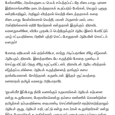
போர்களிலே, அவர்களுடைய பெயர் சம்பந்தப்பட்டதே கிடையாது. புராண
இதிகாசங்களிலே நடைபெற்றதாகக் கூறப்படும் போர்கள், வெறும் புளுகு
என்றபோதிலும், அதிலும் வீரத்தால் வெற்றி கிடைத்ததாகக் கதை
கிடையாது. வேள்விகளால் வெற்றி, பரமன் அருளால் பலம், மாய
அஸ்திரங்களால் எதிரி தோற்றான் என்றுதான் இருக்கும். திராவிட
வரலாறுகளிலோ, வீரமே முதலிடம் பெற்றிருக்கும்! ஆரிய இனம் போரிட்டுப்
புகழ் ஈட்டியதில்லை; பிறரின் புத்தி கெட்டபோதுதான் ஆரியரின் கொட்டம்
வளரும்!
போதை ஏறியவன் கல் தடுக்கியோ, காற்று அடிப்பதாலோ கீழே வீழ்வான்.
ஆரியரும், திராவிட இனத்தாரிடையே கருத்தில் போதை மூண்டிடச்
செய்து விட்டுப் பிறகு கீழே உருட்டிவிட்டனர். திராவிடன் ஆரிய வீரத்தால்
வீழ்த்தப்படவில்லை. ஆரியக் கருத்தினைத் தாங்கும் சுமை
தாங்கியானான். சோர்ந்தான். சுருண்டான். இந்தச் சூட்சுமத்தை
உணராதார் தமிழர் வரலாறு அறியாதாரே.
‘ஐயன்மீர்! இப்போது நீவிர் வணங்கும் உருவாரங்கள் ஆரியக் கற்பனை
என்று கூறுவோரை, மேதாவிகளென்று தம்மை எண்ணிக் கொண்டுள்ள
தமிழர்கள் நம்புவதில்லை; நையாண்டி செய்கின்றனர்! எதற்கெடுத்தாலும்
ஆரியச் சூது, ஆரியச் சதி, புரட்டு என்று கசடர்கள் கூறுகிறார்கள்’ என்று
இந்த மேதாவிகள் கூறுகின்றனர். மழையாம் மழை! மழை நம்மை என்ன