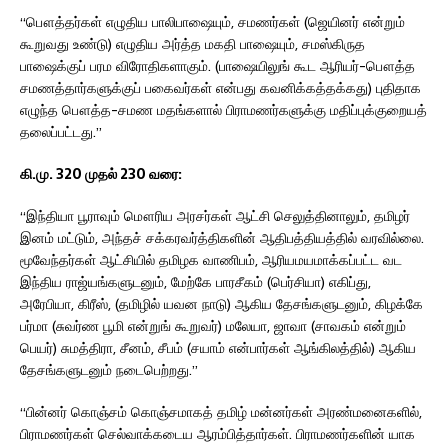
“பௌத்தர்கள் எழுதிய பாலிபாஷையும், சமணர்கள் (ஜெயினர் என்றும்
கூறுவது உண்டு) எழுதிய அர்த்த மகதி பாஷையும், சமஸ்கிருத
பாஷைக்குப் பரம விரோதிகளாகும். (பாஷையிலுங் கூட ஆரியர்-பௌத்த
சமணத்தார்களுக்குப் பகைவர்கள் என்பது கவனிக்கத்தக்கது) புதிதாக
எழுந்த பௌத்த-சமண மதங்களால் பிராமணர்களுக்கு மதிப்புக்குறையத்
தலைப்பட்டது.”
கி.மு. 320 முதல் 230 வரை:
“இந்தியா பூராவும் மௌரிய அரசர்கள் ஆட்சி செலுத்தினாலும், தமிழர்
இனம் மட்டும், அந்தச் சக்கரவர்த்திகளின் ஆதிபத்தியத்தில் வரவில்லை.
மூவேந்தர்கள் ஆட்சியில் தமிழக வாணிபம், ஆரியமயமாக்கப்பட்ட வட
இந்திய ராஜ்யங்களுடனும், மேற்கே பாரசீகம் (பெர்சியா) எகிப்து,
அரேபியா, கிரீஸ், (தமிழில் யவன நாடு) ஆகிய தேசங்களுடனும், கிழக்கே
பர்மா (சுவர்ண பூமி என்றுங் கூறுவர்) மலேயா, ஜாவா (சாவகம் என்றும்
பெயர்) சுமத்திரா, சீனம், சீபம் (சயாம் என்பார்கள் ஆங்கிலத்தில்) ஆகிய
தேசங்களுடனும் நடைபெற்றது.”
“பின்னர் கொஞ்சம் கொஞ்சமாகத் தமிழ் மன்னர்கள் அரண்மனைகளில்,
பிராமணர்கள் செல்வாக்கடைய ஆரம்பித்தார்கள். பிராமணர்களின் யாக