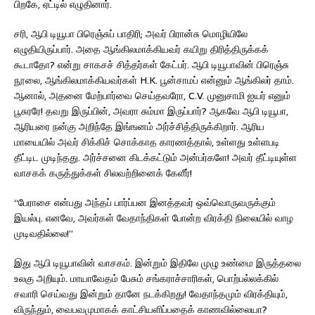
பிறகே, ஏட்டில் எழுதினார்.
சரி, ஆபி டியூபா பிரெஞ்சுப் பாதிரி; அவர் பிரான்சு மொழியிலே
எழுதியிருப்பார். அதை ஆங்கிலமாக்கியவர் கயிறு திரித்திருக்கக்
கூடாதோ? என்று சாகசச் சித்தர்கள் கேட்பர். ஆபி டியூபாவின் பிரெஞ்சு
நூலை, ஆங்கிலமாக்கியவர்கள் H.K. பூன்சாமப் என்னும் ஆங்கிலர் தாம்.
ஆனால், அதனை மேற்பார்வை செய்தவரோ, C.V. முனுசாமி ஐயர் எனும்
பூசுரரே! தவறு இருப்பின், அவரா சும்மா இருப்பார்? ஆகவே ஆபி டியூபா,
ஆரியரை நன்கு அறிந்தே இங்ஙனம் அர்ச்சித்திருக்கிறார். ஆரிய
மாயையில் அவர் சிக்கிச் சொக்காத காரணத்தால், உள்ளது உள்ளபடி
தீட்டிட முடிந்தது. அர்ச்சனை கிடக்கட்டும் அன்பர்களே! அவர் தீட்டியுள்ள
வாசகக் கருத்துக்கள் சிலவற்றினைக் கேளீர்!
“பேராசை என்பது அந்தப் பார்ப்பன இனத்தவர் ஒவ்வொருவருக்கும்
இயல்பு. எனவே, அவர்கள் வேதாந்திகள் போன்ற விரக்தி நிலையில் வாழ
முடிவதில்லை!”
இது ஆபி டியூபாவின் வாசகம். இன்றும் இதிலே முழு உண்மை இருத்தலை
உலகு அறியும். மாயாவேதம் பேசும் சங்கராச்சாரிகள், பொற்பல்லக்கில்
சவாரி செய்வது இன்றும் தானே நடக்கிறது! வேதாந்தமும் விரக்தியும்,
விருந்தும், வைபவமுமாகக் காட்சியளிப்பதைக் காணவில்லையா?