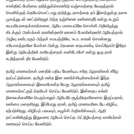
சாஸ்திரப் போர்வை தரித்துக்கொண்டு வஞ்சகத்தை வேஷத்தால்
வெளிக்குத் தெரியவொட்டாது தடுத்து, நாசத்தை நம் இனத்துக்கு நகை
முகத்துடன் ஊட்டுகிறது! அந்த நஞ்சினை உண்ணாதீர் என்று கூறும்
சுயமரியாதைக்காரர்களை, ஆரிய மாயையிலே சொக்கி அறிவிழந்து
கிடக்கும் அன்பர்கள் ஏசுகின்றனர்! ஏளனம் பேசுகின்றனர்! ஆரியத்தால்
அழிவு உண்டாகும் அந்தச் சமயத்திலே, ‘சு.ம. காரன் சொன்னது
சரியாகத்தானே போச்சு! அன்று அவனை நையாண்டி செய்தோம்! இதோ
இன்று ஆரியத்தின் காரியத்தைக் கண்டோமே!’ என்று ஒரு நாள்
கூறித்தான் தீர வேண்டும்.
தமிழ் மாணவர்கள் மனதில் பதிய வேண்டிய சரித ஆதாரங்கள் கீழே
தரப்பட்டுள்ளன. தமிழர் என்ற இன உணர்ச்சியுள்ளவர்கள் இந்த
ஆதாரங்களையும் இவைபோன்ற வேறு ஆதாரங்களையும் தமிழ்
மாணவர்கட்குத் தெரியச் செய்ய வேண்டும். இன்றைய கல்வி
நிலையங்களிலே பெரும்பாலும் ஆரியரே சூத்திரதாரிகளாக இருப்பதால்,
உண்மை மறைகிறது. இப்போது தான், தமிழ் மாணவரிடையே விழிப்பு
ஏற்படுகிறது. விழிப்புப் பரவவும், எழுச்சி அதிகரிக்கவும், ஆதி
நாட்களிலிருந்து இதுவரை ஆரியம் செய்த அட்டூழியத்தை வாலிபர்கள்
உணரவும் செய்ய வேண்டும்.