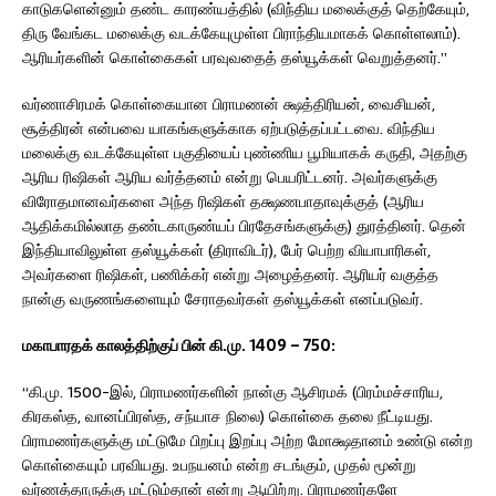
காடுகளென்னும் தண்ட காரண்யத்தில் (விந்திய மலைக்குத் தெற்கேயும்,
திரு வேங்கட மலைக்கு வடக்கேயுமுள்ள பிராந்தியமாகக் கொள்ளலாம்).
ஆரியர்களின் கொள்கைகள் பரவுவதைத் தஸ்யூக்கள் வெறுத்தனர்.”
வர்ணாசிரமக் கொள்கையான பிராமணன் க்ஷத்திரியன், வைசியன்,
சூத்திரன் என்பவை யாகங்களுக்காக ஏற்படுத்தப்பட்டவை. விந்திய
மலைக்கு வடக்கேயுள்ள பகுதியைப் புண்ணிய பூமியாகக் கருதி, அதற்கு
ஆரிய ரிஷிகள் ஆரிய வர்த்தனம் என்று பெயரிட்டனர். அவர்களுக்கு
விரோதமானவர்களை அந்த ரிஷிகள் தக்ஷணபாதாவுக்குத் (ஆரிய
ஆதிக்கமில்லாத தண்டகாருண்யப் பிரதேசங்களுக்கு) துரத்தினர். தென்
இந்தியாவிலுள்ள தஸ்யூக்கள் (திராவிடர்), பேர் பெற்ற வியாபாரிகள்,
அவர்களை ரிஷிகள், பணிக்கர் என்று அழைத்தனர். ஆரியர் வகுத்த
நான்கு வருணங்களையும் சேராதவர்கள் தஸ்யூக்கள் எனப்படுவர்.
மகாபாரதக் காலத்திற்குப் பின் கி.மு. 1409 – 750:
“கி.மு. 1500-இல், பிராமணர்களின் நான்கு ஆசிரமக் (பிரம்மச்சாரிய,
கிரகஸ்த, வானப்பிரஸ்த, சந்யாச நிலை) கொள்கை தலை நீட்டியது.
பிராமணர்களுக்கு மட்டுமே பிறப்பு இறப்பு அற்ற மோக்ஷதானம் உண்டு என்ற
கொள்கையும் பரவியது. உபநயனம் என்ற சடங்கும், முதல் மூன்று
வர்ணத்தாருக்கு மட்டும்தான் என்று ஆயிற்று. பிராமணர்களே