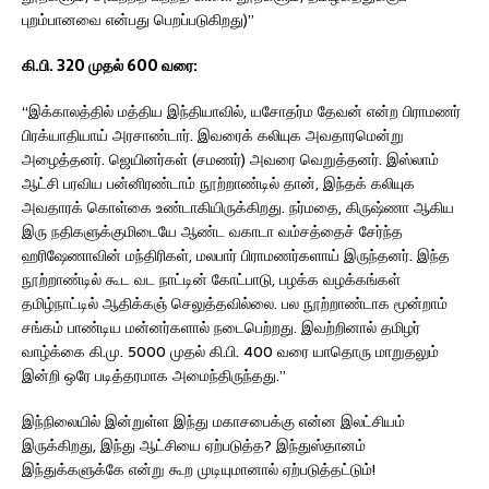
புறம்பானவை என்பது பெறப்படுகிறது)”
கி.பி. 320 முதல் 600 வரை:
“இக்காலத்தில் மத்திய இந்தியாவில், யசோதர்ம தேவன் என்ற பிராமணர்
பிரக்யாதியாய் அரசாண்டார். இவரைக் கலியுக அவதாரமென்று
அழைத்தனர். ஜெயினர்கள் (சமணர்) அவரை வெறுத்தனர். இஸ்லாம்
ஆட்சி பரவிய பன்னிரண்டாம் நூற்றாண்டில் தான், இந்தக் கலியுக
அவதாரக் கொள்கை உண்டாகியிருக்கிறது. நர்மதை, கிருஷ்ணா ஆகிய
இரு நதிகளுக்குமிடையே ஆண்ட வகாடா வம்சத்தைச் சேர்ந்த
ஹரிஷேணாவின் மந்திரிகள், மலபார் பிராமணர்களாய் இருந்தனர். இந்த
நூற்றாண்டில் கூட வட நாட்டின் கோட்பாடு, பழக்க வழக்கங்கள்
தமிழ்நாட்டில் ஆதிக்கஞ் செலுத்தவில்லை. பல நூற்றாண்டாக மூன்றாம்
சங்கம் பாண்டிய மன்னர்களால் நடைபெற்றது. இவற்றினால் தமிழர்
வாழ்க்கை கி.மு. 5000 முதல் கி.பி. 400 வரை யாதொரு மாறுதலும்
இன்றி ஒரே படித்தரமாக அமைந்திருந்தது.”
இந்நிலையில் இன்றுள்ள இந்து மகாசபைக்கு என்ன இலட்சியம்
இருக்கிறது, இந்து ஆட்சியை ஏற்படுத்த? இந்துஸ்தானம்
இந்துக்களுக்கே என்று கூற முடியுமானால் ஏற்படுத்தட்டும்!