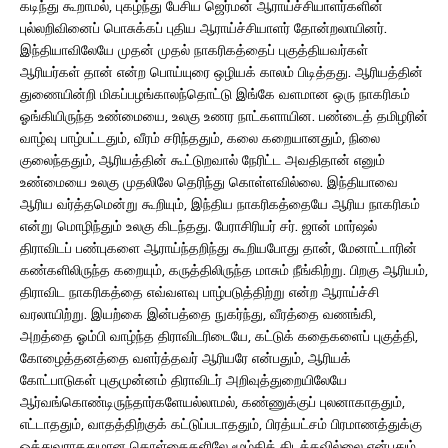
கடிந்து கூறாமல், புகழ்ந்து பேசிய ஜெர்மன் ஆராய்ச்சியாளர்களின்
புல்லறிவினைப் பொசுக்கப் புதிய ஆராய்ச்சியாளர் தோன்றலாயினர்.
இந்தியாவிலேயே முதன் முதல் நாகரிகத்தைப் புகுத்தியவர்கள்
ஆரியர்கள் தான் என்ற பொய்யுரை ஒழியக் காலம் பிடித்தது. ஆரியத்தின்
துணையின்றி மிகப்பழங்காலந்தொட்டு இங்கே வளமான ஒரு நாகரிகம்
ஓங்கியிருந்த உண்மையை, உலகு உணர நாட்களாயின. பண்டைத் தமிழரின்
வாழ்வு பாழ்பட்டதும், வீரம் சரிந்ததும், கலை கறையானதும், நிலை
குலைந்ததும், ஆரியத்தின் கூட்டுறவால் நேரிட்ட அவதிதான் எனும்
உண்மையை உலகு முதலிலே தெரிந்து கொள்ளவில்லை. இந்தியாவை
ஆரிய வர்த்தமென்று கூறியும், இந்திய நாகரிகத்தையே ஆரிய நாகரிகம்
என்று மொழிந்தும் உலகு கிடந்தது. பேராசிரியர் சர். ஜான் மார்ஷல்
திராவிடப் பண்புகளை ஆராய்ந்தறிந்து கூறியபோது தான், மேனாட்டாரின்
கண்களிலிருந்த கறையும், கருத்திலிருந்த மாசும் நீங்கிற்று. பிறகு ஆரியம்,
திராவிட நாகரிகத்தை எவ்வளவு பாழ்படுத்திற்று என்ற ஆராய்ச்சி
வரலாயிற்று. இயற்கை இன்பத்தை நுகர்ந்து, வீரத்தை வணங்கி,
அறத்தை ஓம்பி வாழ்ந்த திராவிடரிடையே, கட்டுக் கதைகளைப் புகுத்தி,
கோழைத்தனத்தை வளர்த்தவர் ஆரியரே என்பதும், ஆரியக்
கோட்பாடுகள் புகுமுன்னம் திராவிடர் அறிவுத்துறையிலேயே
ஆர்வங்கொண்டிருந்தார்களேயல்லாமல், கண்ணுக்குப் புலனாகாததும்,
எட்டாததும், வாதத்திற்குக் கட்டுப்படாததும், பிரத்யட்சம் பிரமாணத்துக்கு
ஒத்துவராததுமான கொள்கைகளிலே மூழ்கிக் கிடக்கவில்லை என்பதும்,