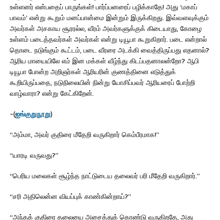
உள்ளனர் என்பதைப் பாருங்கள்! பார்ப்பனரைப் பழிக்காதே! அது ‘மகாப்
பாவம்’ என்று கூறும் மனப்பான்மை இன்றும் இருக்கிறது. இவ்வளவுக்கும்
அவர்கள் அசகாய சூரரல்ல, வீரம் அவர்களுக்குக் கிடையாது, கோழை
உள்ளம் படைத்தவர்கள் அவர்கள் என்று டியூபா கூறுகிறார். படை என்றால்
தொடை நடுங்கும் கூட்டம், படை வீரரை அடக்கி வைத்திருப்பது எதனால்?
ஆரிய மாயையிலே எம் இன மக்கள் வீழ்ந்து கிடப்பதனாலன்றோ? ஆபி
டியூபா போன்ற அறிஞர்கள் ஆரியரின் குணத்தினை எடுத்துக்
கூறியிருப்பதை, நடுநிலையின் நின்று யோசிப்பவர் ஆரியரைப் போற்றி
வாழ்வாரா? என்று கேட்கிறேன்.
-(
ஐங்குறுநூறு
)
“அம்மா, அவர் குதிரை மீதேறி வருகிறார் கெம்பீரமாக!”
“யாரடி வருவது?”
“பெரிய மலைகள் சூழ்ந்த நாட்டுடைய தலைவர் பரி மீதேறி வருகிறார்.”
“சரி அதிலென்ன வியப்புக் காண்கின்றாய்?”
“அந்தக் குதிரை தலையை அசைத்துக் கொண்டு வருகிறதே, அது