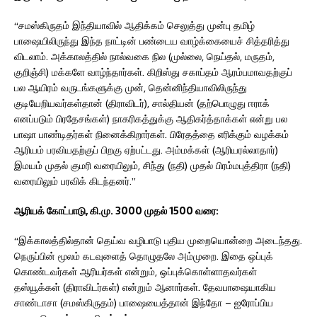
“சமஸ்கிருதம் இந்தியாவில் ஆதிக்கம் செலுத்து முன்பு தமிழ்
பாஷையிலிருந்து இந்த நாட்டின் பண்டைய வாழ்க்கையைச் சித்தரித்து
விடலாம். அக்காலத்தில் நால்வகை நில (முல்லை, நெய்தல், மருதம்,
குறிஞ்சி) மக்களே வாழ்ந்தார்கள். கிறிஸ்து சகாப்தம் ஆரம்பமாவதற்குப்
பல ஆயிரம் வருடங்களுக்கு முன், தென்னிந்தியாவிலிருந்து
குடியேறியவர்கள்தான் (திராவிடர்), சால்தியன் (தற்பொழுது ஈராக்
எனப்படும் பிரதேசங்கள்) நாகரிகத்துக்கு ஆதிகர்த்தாக்கள் என்று பல
பாஷா பாண்டிதர்கள் நினைக்கிறார்கள். பிரேதத்தை எரிக்கும் வழக்கம்
ஆரியம் பரவியதற்குப் பிறகு ஏற்பட்டது. அம்மக்கள் (ஆரியரல்லாதார்)
இமயம் முதல் குமரி வரையிலும், சிந்து (நதி) முதல் பிரம்மபுத்திரா (நதி)
வரையிலும் பரவிக் கிடந்தனர்.”
ஆரியக் கோட்பாடு, கி.மு. 3000 முதல் 1500 வரை:
“இக்காலத்தில்தான் தெய்வ வழிபாடு புதிய முறையொன்றை அடைந்தது.
நெருப்பின் மூலம் கடவுளைத் தொழுதலே அம்முறை. இதை ஒப்புக்
கொண்டவர்கள் ஆரியர்கள் என்றும், ஒப்புக்கொள்ளாதவர்கள்
தஸ்யூக்கள் (திராவிடர்கள்) என்றும் ஆனார்கள். தேவபாஷையாகிய
சாண்டாசா (சமஸ்கிருதம்) பாஷையைத்தான் இந்தோ – ஐரோப்பிய