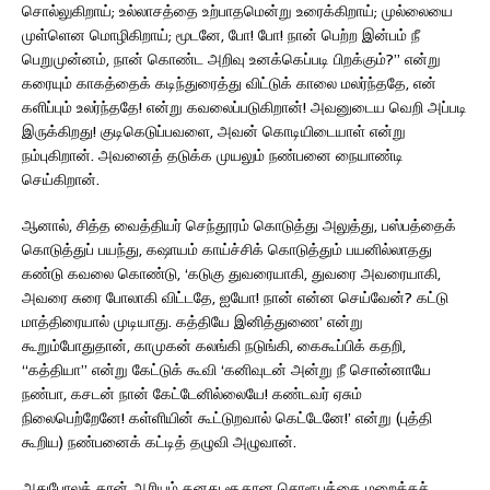
சொல்லுகிறாய்; உல்லாசத்தை உற்பாதமென்று உரைக்கிறாய்; முல்லையை
முள்ளென மொழிகிறாய்; மூடனே, போ! போ! நான் பெற்ற இன்பம் நீ
பெறுமுன்னம், நான் கொண்ட அறிவு உனக்கெப்படி பிறக்கும்?” என்று
கரையும் காகத்தைக் கடிந்துரைத்து விட்டுக் காலை மலர்ந்ததே, என்
களிப்பும் உலர்ந்ததே! என்று கவலைப்படுகிறான்! அவனுடைய வெறி அப்படி
இருக்கிறது! குடிகெடுப்பவளை, அவன் கொடியிடையாள் என்று
நம்புகிறான். அவனைத் தடுக்க முயலும் நண்பனை நையாண்டி
செய்கிறான்.
ஆனால், சித்த வைத்தியர் செந்தூரம் கொடுத்து அலுத்து, பஸ்பத்தைக்
கொடுத்துப் பயந்து, கஷாயம் காய்ச்சிக் கொடுத்தும் பயனில்லாதது
கண்டு கவலை கொண்டு, ‘கடுகு துவரையாகி, துவரை அவரையாகி,
அவரை சுரை போலாகி விட்டதே, ஐயோ! நான் என்ன செய்வேன்? கட்டு
மாத்திரையால் முடியாது. கத்தியே இனித்துணை’ என்று
கூறும்போதுதான், காமுகன் கலங்கி நடுங்கி, கைகூப்பிக் கதறி,
“கத்தியா” என்று கேட்டுக் கூவி ‘கனிவுடன் அன்று நீ சொன்னாயே
நண்பா, கசடன் நான் கேட்டேனில்லையே! கண்டவர் ஏசும்
நிலைபெற்றேனே! கள்ளியின் கூட்டுறவால் கெட்டேனே!’ என்று (புத்தி
கூறிய) நண்பனைக் கட்டித் தழுவி அழுவான்.
அதுபோலத் தான் ஆரியம் தனது சூதான சொரூபத்தை மறைக்கச்