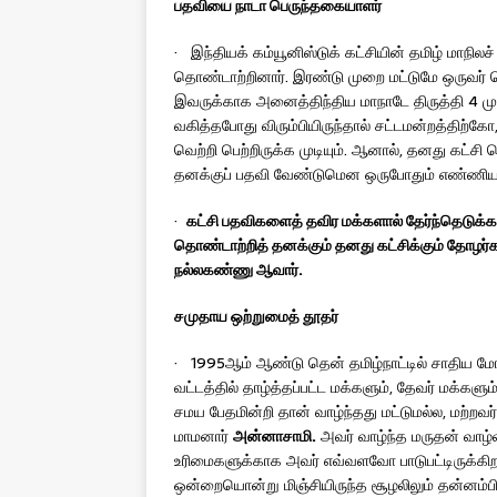
பதவியை
நாடா பெருந்தகையாளர்
· இந்தியக் கம்யூனிஸ்டுக் கட்சியின் தமிழ் மா
தொண்டாற்றினார். இரண்டு முறை மட்டுமே ஒருவர் செ
இவருக்காக அனைத்திந்திய மாநாடே திருத்தி 4 ம
வகித்தபோது விரும்பியிருந்தால் சட்டமன்றத்திற்
வெற்றி பெற்றிருக்க முடியும். ஆனால், தனது கட்
தனக்குப் பதவி வேண்டுமென ஒருபோதும் எண்ணிய
·
கட்சி பதவிகளைத் தவிர மக்களால் தேர்ந்தெடுக்கப
தொண்டாற்றித் தனக்கும் தனது கட்சிக்கும்
தோழர்கள
நல்லகண்ணு ஆவார்.
சமுதாய
ஒற்றுமைத் தூதர்
· 1995ஆம் ஆண்டு தென் தமிழ்நாட்டில் சாதிய மோதல்
வட்டத்தில் தாழ்த்தப்பட்ட மக்களும், தேவர் மக்களும
சமய பேதமின்றி தான் வாழ்ந்தது மட்டுமல்ல, மற்
மாமனார்
அன்னாசாமி.
அவர் வாழ்ந்த மருதன் வாழ்வ
உரிமைகளுக்காக அவர் எவ்வளவோ பாடுபட்டிருக்கிறா
ஒன்றையொன்று மிஞ்சியிருந்த சூழலிலும் தன்னம்பி