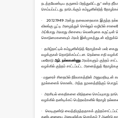
நடத்தவேண்டிய தருணம் பிறந்துவிட்டது” என்ற தீர்ம
செய்யப்பட்டது. நாடெங்கும் கம்யூனிஸ்டுத் தோழர்க
· 20.12.1949 அன்று தலைமறைவாக இருந்த நல்
விலங்கு பூட்டி அழைத்துச் செல்லும் வழியில் சாலைய
அப்போது அவரது மீசையை வெண்புகை சுருட்டின் நெ
கொடுமைகளையும் அவர் இன்முகத்துடன் ஏற்றுக்க
· தமிழ்நாட்டில் கம்யூனிஸ்டுத் தோழர்கள் பலர் கை
வழக்குகள் தொடுக்கப்பட்டன. நெல்லை சதி வழக்க
பலரோடு
ஆர். நல்லகண்ணு
அவர்களும் குற்றம் சாட்
வழக்கில் குற்றம் சாட்டப்பட்ட அனைத்துத் தோழர்க
· மதுரைச் சிறையில் நிர்வாகத்தின் அனுமதியுடன் 
நூல்களைக் கொண்ட அந்த நூலகத்திற்குப் பொறுப்
· அரசியல் கைதிகளை விடுதலை செய்யுமாறு நாடெ
வழக்கில் தண்டிக்கப் பெற்றவர்களில் தோழர் நல்ல
· வெடிகுண்டு வைத்திருந்ததாகக் குற்றம்சாட்டப்ப
தண்டனையை அனுபவித்து மொத்தம் 7 ஆண்டு காலம் 