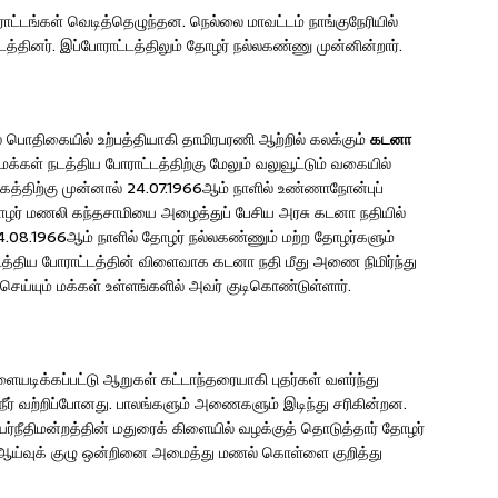
ாட்டங்கள் வெடித்தெழுந்தன. நெல்லை மாவட்டம் நாங்குநேரியில்
த்தினர். இப்போராட்டத்திலும் தோழர் நல்லகண்ணு முன்னின்றார்.
் பொதிகையில் உற்பத்தியாகி தாமிரபரணி ஆற்றில் கலக்கும்
கடனா
்கள் நடத்திய போராட்டத்திற்கு மேலும் வலுவூட்டும் வகையில்
த்திற்கு முன்னால் 24.07.1966ஆம் நாளில் உண்ணாநோன்புப்
ோழர் மணலி கந்தசாமியை அழைத்துப் பேசிய அரசு கடனா நதியில்
.08.1966ஆம் நாளில் தோழர் நல்லகண்ணும் மற்ற தோழர்களும்
்திய போராட்டத்தின் விளைவாக கடனா நதி மீது அணை நிமிர்ந்து
ெய்யும் மக்கள் உள்ளங்களில் அவர் குடிகொண்டுள்ளார்.
யடிக்கப்பட்டு ஆறுகள் கட்டாந்தரையாகி புதர்கள் வளர்ந்து
ீர் வற்றிப்போனது. பாலங்களும் அணைகளும் இடிந்து சரிகின்றன.
 உயர்நீதிமன்றத்தின் மதுரைக் கிளையில் வழக்குத் தொடுத்தார் தோழர்
, ஆய்வுக் குழு ஒன்றினை அமைத்து மணல் கொள்ளை குறித்து