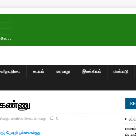
மனிதவுரிமை
சமயம்
வரலாறு
இலக்கியம்
பண்பாடு
்லகண்ணு
RE
பொது
,
மனிதவுரிமை
,
வரலாறு
0
ஈழத்த
மணல் 
தர் தோழர் நல்லகண்ணு
பௌத்