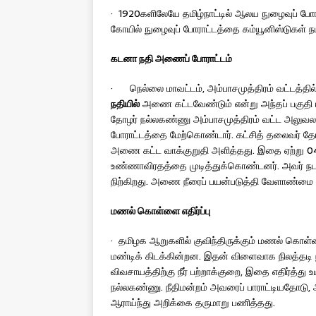
· 1920களிலேயே தமிழ்நாட்டில் ஆலய நுழைவுப் போர
கோயில் நுழைவுப் போராட்டத்தை கம்யூனிஸ்டுகள் நட
கடனா
நதி அணைப் போராட்டம்
· நெல்லை மாவட்டம், அம்பாசமுத்திரம் வட்டத்தில
நதியில்
அணை கட்டவேண்டும் என்று அந்தப் பகுதி மக
தோழர் நல்லகண்ணு அம்பாசமுத்திரம் வட்ட அலுவலக
போராட்டத்தை மேற்கொண்டார். கட்சித் தலைவர் த
அணை கட்ட வாக்குறுதி அளித்தது. இதை ஏற்று 04
உண்ணாவிரதத்தை முடித்துக்கொண்டனர். அவர் நடத
நிற்கிறது. அணை நீரைப் பயன்படுத்தி வேளாண்மை ச
மணல்
கொள்ளை எதிர்ப்பு
· தமிழக ஆறுகளில் குவிந்திருக்கும் மணல் கொள்ளை
மண்டிக் கிடக்கின்றன. இதன் விளைவாக நிலத்தடி ந
விவசாயத்திற்கு நீர் பற்றாக்குறை, இதை எதிர்த்து
நல்லகண்ணு. நீதிமன்றம் அவரைப் பாராட்டியதோடு
ஆராய்ந்து அறிக்கை தருமாறு பணித்தது.