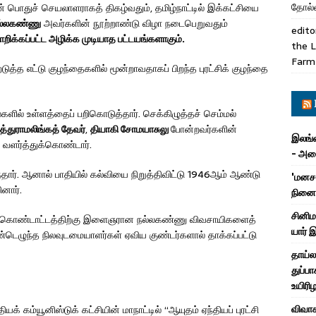
தோல்வ
 பொதுச் செயலாளராகத் திகழ்வதும், தமிழ்நாட்டில் இக்கட்சியை
நல்லகண்ணு
அவர்களின் நூற்றாண்டு விழா நடைபெறுவதும்
edito
றிக்கப்பட்ட அழிக்க முடியாத பட்டயங்களாகும்.
the L
Farm
்த எட்டு குழந்தைகளில் மூன்றாவதாகப் பிறந்த புரட்சிக் குழந்தை
ல்களில் உள்ளத்தைப் பறிகொடுத்தார். செக்கிழுத்தச் செம்மல்
ுத்துராமலிங்கத் தேவர்
,
தியாகி சோமயாசுலு
போன்றவர்களின்
இலங்க
வளர்த்துக்கொண்டார்.
- அமை
ர்ந்தார். ஆனால் பாதியில் கல்வியை நிறுத்திவிட்டு 1946ஆம் ஆண்டு
'மனசா
னார்.
நினைவ
சினிம
தின கொண்டாட்டத்திற்கு இளைஞரான நல்லகண்ணு விவசாயிகளைத்
யார் 
்டெழுந்த நிலவுடமையாளர்கள் ஏவிய குண்டர்களால் தாக்கப்பட்டு
தாய்ல
துப்பா
உயிரி
விவாக
 கம்யூனிஸ்டுக் கட்சியின் மாநாட்டில் “ஆயுதம் ஏந்தியப் புரட்சி