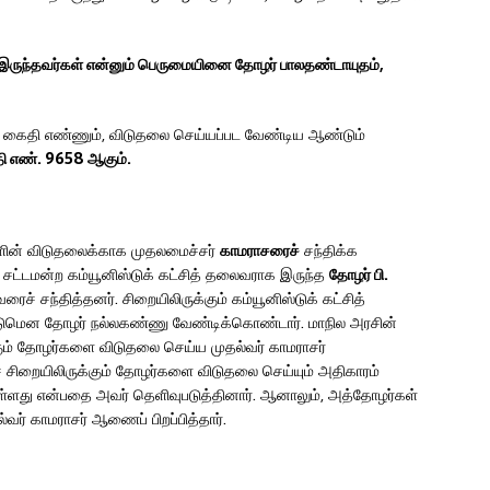
இருந்தவர்கள் என்னும் பெருமையினை தோழர் பாலதண்டாயுதம்
,
் கைதி எண்ணும், விடுதலை செய்யப்பட வேண்டிய ஆண்டும்
ி எண்.
9658
ஆகும்.
களின் விடுதலைக்காக முதலமைச்சர்
காமராசரைச்
சந்திக்க
கு சட்டமன்ற கம்யூனிஸ்டுக் கட்சித் தலைவராக இருந்த
தோழர் பி.
ைச் சந்தித்தனர். சிறையிலிருக்கும் கம்யூனிஸ்டுக் கட்சித்
மென தோழர் நல்லகண்ணு வேண்டிக்கொண்டார். மாநில அரசின்
ருக்கும் தோழர்களை விடுதலை செய்ய முதல்வர் காமராசர்
ுச் சிறையிலிருக்கும் தோழர்களை விடுதலை செய்யும் அதிகாரம்
ள்ளது என்பதை அவர் தெளிவுபடுத்தினார். ஆனாலும், அத்தோழர்கள்
வர் காமராசர் ஆணைப் பிறப்பித்தார்.