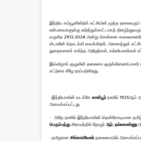
இந்திய கம்யூனிஸ்டுக் கட்சியின் மூத்த தலைவரும
என்பவைகளுக்கு எடுத்துக்காட்டாகத் திகழ்ந்துவர
வருகிற 29.12.2024 அன்று சென்னை கலைவாணர் அரங
ஸ்டாலின் தொடக்கி வைக்கிறார். அனைத்துக் கட்சி
துறைகளைச் சார்ந்த அறிஞர்கள், கல்வியாளர்கள் உட்
இவ்விழாக் குழுவின் தலைமை ஒருங்கிணைப்பாளர் 
கட்டுரை கீழே தரப்படுகிறது.
· இந்தியாவின் வடக்கே
கான்பூர்
நகரில் 1925ஆம் ஆ
அமைக்கப்பட்டது.
· அதே நாளில் இந்தியாவின் தென்கோடியான தமிழ்நா
பெரும்பத்து
கிராமத்தில் தோழர்
ஆர். நல்லகண்ணு
பி
· தமிழரான
சிங்காரவேலர்
தலைமையில் அமைக்கப்பட்ட