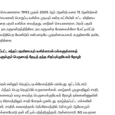
நிலச் செயலாளராக 1992 முதல் 2005 ஆம் ஆண்டு வரை 13 ஆண்டுகள்
யலாளர் பொறுப்பு வகிக்க முடியும் என்ற கட்சியின் சட்ட விதியை
ுறை பதவி வகிக்க வைத்தது. மாநிலச் செயலாளராக அவர் பதவி
கோ, நாடாளுமன்றத்திற்கோ, நாடாளுமன்ற மேலவைக்கோ போட்டியிட்டு
சி வெற்றிபெற வேண்டும் என்பதையே முதன்மையாகக் கருதினாரே தவிர,
தில்லை.
்பட்ட
எந்தப் பதவியையும் வகிக்காமல் மக்களுக்காகத்
ுக்கும் பெருமைத் தேடித் தந்த சிறப்புக்குரியவர் தோழர்
 என்னும் நெருப்பு புயல்வேகத்தில் பரவியது. ஒட்டப்பிடாரம்
் அந்தப் பெரு நெருப்பில் சருகானார்கள். வாழ்நாள் முழுவதிலும் சாதி,
றவர்களையும் வாழ வைத்த பெருமைக்குரியவர் தோழர் நல்லகண்ணுவின்
ு கிராமத்திலும் சாதி மோதல் மூண்டது. தாழ்த்தப்பட்ட மக்களின்
ர். சாதிக் கலவரத்தால் அக்கிராமத்தில் அச்சமும் ஆவேசமும்
க்கையோடு தன் வீட்டில் படுத்திருந்தார் அன்னாசாமி. 80 வயதான