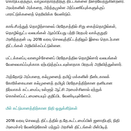
கொடுப்பதற்கும், வாழ்வாதாரத்திற்கு திட்டங்களை நிறைவேற்றுகின்றனர்.
அவர்களின் அக்கறை, அர்த்தமுள்ள அர்ப்பணிப்புக்களுக்குப்
பாராட்டுக்களைத் தெரிவிக்க வேண்டும்.
காங்.சீமந்துத் தொழிற்சாலைப் பிரதேசத்தில் சிறு கைத்தொழில்கள்,
தொழில்நுட்ப வலயங்கள் ஆரம்பிப்பது பற்றி பிரதமர் வாக்குறுதி
அளித்ததன் படி 2018 வரவு செலவுத்திட்டத்திலும் இவை தொடர்பான
திட்டங்கள் அறிவிக்கப்பட்டுள்ளன.
மட்டக்களப்பு வாழைச்சேனைப் பிரதேசத்தில தொழில்சார் வலயங்கள்
வேலைவாய்ப்புக்காக ஏற்படுத்தப்படவுள்ளதாக பிரதமர் அறிவித்துள்ளார்.
அத்தோடு அம்பாறை, கல்முனைத் தமிழ் மக்களின் நீண்டகாலக்
கோரிக்கையான கல்முனைத் தமிழர் பிரதேசத்திற்கான தனியான
நிர்வாகக் கட்டமைப்பு உள்ளூர் ஆட்சி அமைச்சினால் ஏற்றுக்
கொள்ளப்பட்டமையையும் குறிப்பிட வேண்டியுள்ளோம்.
மீள் கட்டுமானத்திற்கான நிதி ஒதுக்கீடுகள்
2018 வரவு செலவுத் திட்டத்தில் த.தே.கூட்டமைப்பின் ஜனாதிபதி, நிதி
அமைச்சர் வேண்டுகோள் மற்றும் அரசின் திட்டங்கள் மீன்பிடித்