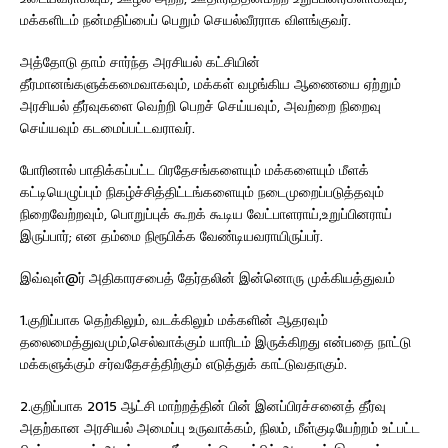
மக்களிடம் நன்மதிப்பைப் பெறும் செயல்வீரராக விளங்குவர்.
அத்தோடு தாம் சார்ந்த அரசியல் கட்சியின்
தீர்மானங்களுக்கமைவாகவும், மக்கள் வழங்கிய ஆணையை ஏற்றும்
அரசியல் தீர்வுகளை வெற்றி பெறச் செய்யவும், அவற்றை நிறைவு
செய்யவும் கடமைப்பட்டவராவர்.
போரினால் பாதிக்கப்பட்ட பிரதேசங்களையும் மக்களையும் மீளக்
கட்டியெழுப்பும் நிகழ்ச்சித்திட்டங்களையும் நடைமுறைப்படுத்தவும்
நிறைவேற்றவும், பொறுப்புக் கூறக் கூடிய வேட்பாளராய்,உறுப்பினராய்
இருப்பார்; என தம்மை நிரூபிக்க வேண்டியவராயிருப்பர்.
இவ்வுள்@ர் அதிகாரசபைத் தேர்தலின் இன்னொரு முக்கியத்துவம்
1.குறிப்பாக தெற்கிலும், வடக்கிலும் மக்களின் ஆதரவும்
தலைமைத்துவமும்,செல்வாக்கும் யாரிடம் இருக்கிறது என்பதை நாட்டு
மக்களுக்கும் சர்வதேசத்திற்கும் எடுத்துக் காட்டுவதாகும்.
2.குறிப்பாக 2015 ஆட்சி மாற்றத்தின் பின் இனப்பிரச்சனைத் தீர்வு
அதற்கான அரசியல் அமைப்பு உருவாக்கம், நிலம், மீள்குடியேற்றம் உட்பட்ட