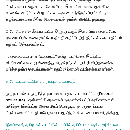
அரசிலமைப்பு உருவாக்க வேண்டும். “இனப்பிரச்சனைக்குத் தீர்வு
காணவேண்டும்” என்று மக்கள் ஆணை தந்திருக்கிறார்கள். நாம்
எழுந்தமானமாக இந்த ஆணையைத் தூக்கி வீசிவிடமுடியாது.
அதே நேரத்தில் இலங்கையில் இருந்து வரும் இனப் பிரச்சனைக்கோ,
ஏனைய பிரச்சனைகளுக்கோ திகதி குறிப்பிட்டுத் தீர்க்கக் கூடிய திட்டம்
எதுவும் இல்லாதவர்கள்.
“தலைமையை மாற்றவேண்டும்” என்று மட்டுமான இலக்கில்
விமர்சனங்களை முன்வைத்து வருகிறார்கள். தமிழர் விடுதலைக்காக
அர்த்தமுள்ள செயல்பாடுகள் ஏதும் இல்லாமல் விமர்சிக்கின்றார்கள்.
த.தே.கூட்டமைப்பின் பொறுப்பும், கடமையும்
ஒரு நாட்டில்; ஃ ஒருமித்த நாட்டில் சமஷ்டிக் கட்டமைப்பில் (Federal
structure) தன்னாட்சி அலகுகள் உருவாக்கப்பட்டு அதிகாரங்கள்
பகிர்ந்தளிக்கப்பட்டு அவை மீளப் பெறமுடியாத பாதுகாப்புடன்
அரசியலமைப்பில் இடம்பெறவைப்;பது ஆரம்பக் கடமையாகவிருக்கிறது.
இலங்கைத் தமிழரசுக் கட்சியின் யாப்பில் தமிழ் மக்களுக்கு உரித்தான