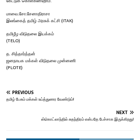
கேட்டுக் கொள்கின்றோம்.
மாவை.சோ.சேனாதிராசா
இலங்கைத் தமிழ் அரசுக் கட்சி (ITAK)
தமிழீழ விடுதலை இயக்கம்
(TELO)
த. சித்தார்த்தன்
ஜனநாயக மக்கள் விடுதலை முன்னணி
(PLOTE)
PREVIOUS
தமிழ் பேசும் மக்கள் உய்த்துணர வேண்டும்!
NEXT
ஸ்கொட்லாந்தில் சுதந்திரம் என்பதே பேச்சாக இருக்கிறது!