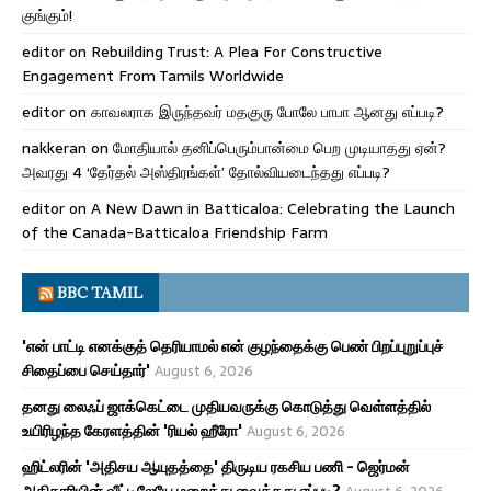
குங்கும்!
editor
on
Rebuilding Trust: A Plea For Constructive
Engagement From Tamils Worldwide
editor
on
காவலராக இருந்தவர் மதகுரு போலே பாபா ஆனது எப்படி?
nakkeran
on
மோதியால் தனிப்பெரும்பான்மை பெற முடியாதது ஏன்?
அவரது 4 ‘தேர்தல் அஸ்திரங்கள்’ தோல்வியடைந்தது எப்படி?
editor
on
A New Dawn in Batticaloa: Celebrating the Launch
of the Canada-Batticaloa Friendship Farm
BBC TAMIL
'என் பாட்டி எனக்குத் தெரியாமல் என் குழந்தைக்கு பெண் பிறப்புறுப்புச்
சிதைப்பை செய்தார்'
August 6, 2026
தனது லைஃப் ஜாக்கெட்டை முதியவருக்கு கொடுத்து வெள்ளத்தில்
உயிரிழந்த கேரளத்தின் 'ரியல் ஹீரோ'
August 6, 2026
ஹிட்லரின் 'அதிசய ஆயுதத்தை' திருடிய ரகசிய பணி - ஜெர்மன்
அதிகாரியின் வீட்டிலேயே மறைத்து வைத்தது எப்படி?