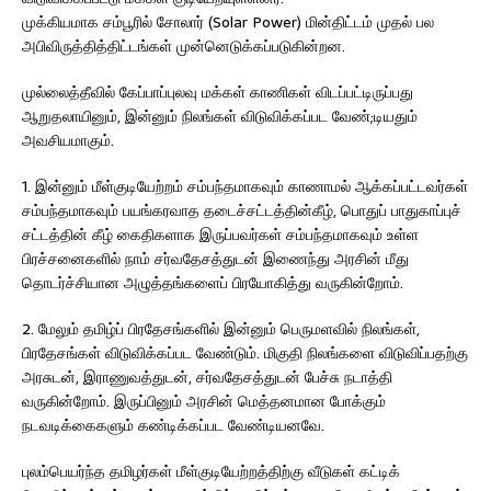
முக்கியமாக சம்பூரில் சோலார் (Solar Power) மின்திட்டம் முதல் பல
அபிவிருத்தித்திட்டங்கள் முன்னெடுக்கப்படுகின்றன.
முல்லைத்தீவில் கேப்பாப்புலவு மக்கள் காணிகள் விடப்பட்டிருப்பது
ஆறுதலாயினும், இன்னும் நிலங்கள் விடுவிக்கப்பட வேண்;டியதும்
அவசியமாகும்.
1. இன்னும் மீள்குடியேற்றம் சம்பந்தமாகவும் காணாமல் ஆக்கப்பட்டவர்கள்
சம்பந்தமாகவும் பயங்கரவாத தடைச்சட்டத்தின்கீழ், பொதுப் பாதுகாப்புச்
சட்டத்தின் கீழ் கைதிகளாக இருப்பவர்கள் சம்பந்தமாகவும் உள்ள
பிரச்சனைகளில் நாம் சர்வதேசத்துடன் இணைந்து அரசின் மீது
தொடர்ச்சியான அழுத்தங்களைப் பிரயோகித்து வருகின்றோம்.
2. மேலும் தமிழ்ப் பிரதேசங்களில் இன்னும் பெருமளவில் நிலங்கள்,
பிரதேசங்கள் விடுவிக்கப்பட வேண்டும். மிகுதி நிலங்களை விடுவிப்பதற்கு
அரசுடன், இராணுவத்துடன், சர்வதேசத்துடன் பேச்சு நடாத்தி
வருகின்றோம். இருப்பினும் அரசின் மெத்தனமான போக்கும்
நடவடிக்கைகளும் கண்டிக்கப்பட வேண்டியனவே.
புலம்பெயர்ந்த தமிழர்கள் மீள்குடியேற்றத்திற்கு வீடுகள் கட்டிக்