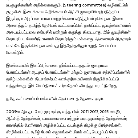
உபகுழுக்களின் அறிக்கைகளும், (Steering committee) வழிகாட்டுக்
குழுவின் இடைக்கால அறிக்கையும் ஆட்சி முறையில் ஏற்படுத்தப்பட
இருக்கும் அடிப்படையான மாற்றங்களை எடுத்தியம்புகின்றன. இவை
அனைத்தும் தமிழ்த் தேசியக் கூட்டமைப்பின் தனிப்பட்ட முயற்சிகளினால்
அடையப்பட்டவை என்பதில் மாற்றுக் கருத்து கிடையாது. இம் முயற்சிகள்
தொடரப்பட வேண்டுமானால் தொடர்ந்தும் மக்களது ஆணையும் ஆதரவும்
எமக்கே இருக்கின்றன என்பது இத்தேர்தலிலும் உறுதி செய்யப்பட
வேண்டும்.
இலங்கையில் இனப்பிரச்சனை தீர்க்கப்படாததால் ஜனநாயக
போராட்டங்கள்,ஆயுதப் போராட்டங்கள் மற்றும் ஜனநாயக சந்தர்ப்பங்களில்
தமிழ் மக்களின் திடசங்கற்பம் வாக்குரிமையினால் நிரூபிக்கப்பட்டு
வந்துள்ளது. இச் செய்தியைச் சர்வதேசம் வியந்து பாராட்டுகிறது.
த.தே.கூட்டமைப்பும் மக்களின் அடிப்படைத் தேவைகளும்.
2009ல் ஆயுதப் போர் முடிவுக்கு வந்த பின் 2011,2013,2015 உள்@ர்
ஆட்சித் தேர்தல்கள், மாகாணசபை மற்றும் பாராளுமன்றத் தேர்தல்;கள்;
காலத்தில் போரினால் அழிக்கப்பட்ட வடக்குக் கிழக்கு பிரதேசங்கள்,
சீரழிக்கப்பட்ட தமிழ் பேசும் சமூகங்கள் மீளக் கட்டியெழுப்பப் பெற