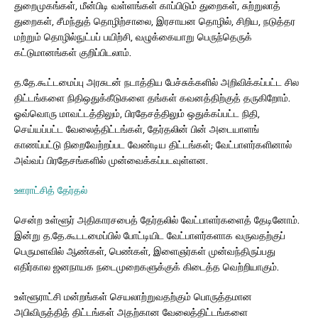
துறைமுகங்கள், மீன்பிடி வள்ளங்கள் காப்பிடும் துறைகள், சுற்றுலாத்
துறைகள், சீமந்துத் தொழிற்சாலை, இரசாயன தொழில், சிறிய, நடுத்தர
மற்றும் தொழில்நுட்பப் பயிற்சி, வழுக்கையாறு பெருந்தெருக்
கட்டுமானங்கள் குறிப்பிடலாம்.
த.தே.கூட்டமைப்பு அரசுடன் நடாத்திய பேச்சுக்களில் அறிவிக்கப்பட்ட சில
திட்டங்களை நிதிஒதுக்கீடுகளை தங்கள் கவனத்திற்குத் தருகிறோம்.
ஓவ்வொரு மாவட்டத்திலும், பிரதேசத்திலும் ஒதுக்கப்பட்ட நிதி,
செய்யப்பட்ட வேலைத்திட்டங்கள், தேர்தலின் பின் அடையாளங்
காணப்பட்டு நிறைவேற்றப்பட வேண்டிய திட்டங்கள்; வேட்பாளர்களினால்
அவ்வப் பிரதேசங்களில் முன்வைக்கப்படவுள்ளன.
ஊராட்சித் தேர்தல்
சென்ற உள்ளூர் அதிகாரசபைத் தேர்தலில் வேட்பாளர்களைத் தேடினோம்.
இன்று த.தே.கூடடமைப்பில் போட்டியிட வேட்பாளர்களாக வருவதற்குப்
பெருமளவில் ஆண்கள், பெண்கள், இளைஞர்கள் முன்வந்திருப்பது
எதிர்கால ஜனநாயக நடைமுறைகளுக்குக் கிடைத்த வெற்றியாகும்.
உள்ளூராட்சி மன்றங்கள் செயலாற்றுவதற்கும் பொருத்தமான
அபிவிருத்தித் திட்டங்கள் அதற்கான வேலைத்திட்டங்களை