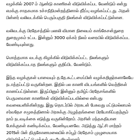
வழக்கில் 2007 ம் ஆண்டு காணிகள் விடுவிக்கப்பட வேண்டும் என்று
எமக்கு சாதகமாக உச்சநீதிமன்றத்தினால் தீர்ப்பு வழங்கப்பட்டது. அதன்
பின்னர் வலிவடக்கில் பெரும்பகுதி நிலங்கள் விடுவிக்கப்பட்டுள்ளன.
வலிவடக்கு பிரதேசத்தில் பலாலி விமான நிலையம் காங்கேசன்துறை
துறைமுகம் உட்பட இன்னும் 3000 ஏக்கர் நிலம் வரையில் விடுவிக்கப்பட
வேண்டியுள்ளது.
மொத்தமாக வடக்கு கிழக்கில் விடுவிக்கப்பட்ட நிலங்களும்
விடுவிக்கப்படாத நிலங்களும் குறிப்பிட வேண்டும்.
இந்த வழக்குகள் யாவையும் த.தே.கூட்டமைப்பின் வழக்கறிஞர்களாலேயே
நடாத்தப்பட்டு வருகின்றன. இதில் பல காணி விடயங்களில் வெற்றிகள்
காணப்பட்டுள்ளன. இருப்பினும் இன்னும் தமிழ்ப் பிரதேசங்களில்
பெருமளவான காணிகள் விடுவிக்கப்படவில்லை என்பது
கவலையளிக்கின்றது. இது தொடர்பில் அரசுடன் பேசுவது மட்டுமல்லாமல்
சர்வதேச சமூகத்தினால் அரசுக்கு அழுத்தங்களை பிரயோகிப்பதற்கும்
நாம் நடவடிக்கை எடுத்து வருகின்றோம். அரசின் மந்தகதியான
போக்குகள் கண்டிக்கப்பட வேண்டியனவே. அடுத்து ஆட்சி மாற்றம்
2015ன் பின் திருகோணமலையில் சம்பூர் பிரதேசம் முழுமையாக
விடுவிக்கப்பட்டு மக்கள் குடியேறியுள்ளனர்.