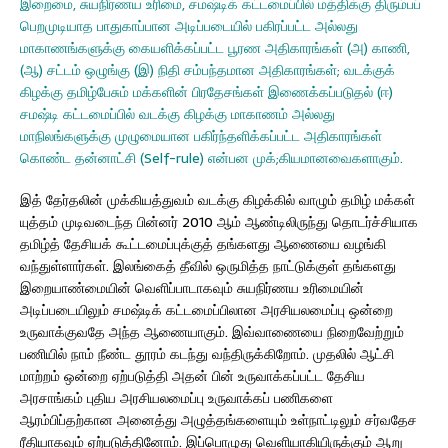
இறைமை, சுயநிர்ணய உரிமை, சமஷ்டிக் கட்டமைப்பில் மத்திக்கு திரும்பப்
பெறமுடியாத பாதுகாப்பான அடிப்படையில் பகிரப்பட்ட அல்லது
மாகாணங்களுக்கு கையளிக்கப்பட்ட பூரண அதிகாரங்கள் (அ) காணி,
(ஆ) சட்டம் ஒழுங்கு (இ) நிதி சம்பந்தமான அதிகாரங்கள்; வடக்குக்
கிழக்கு தமிழ்பேசும் மக்களின் பிரதேசங்கள் இணைக்கப்படுதல் (ஈ)
சமஷ்டி கட்டமைப்பில் வடக்கு கிழக்கு மாகாணம் அல்லது
மாநிலங்களுக்கு முழுமையான பகிர்ந்தளிக்கப்பட்ட அதிகாரங்கள்
கொண்ட தன்னாட்சி (Self-rule) என்பன முக்;கியமானவைகளாகும்.
இத் தேர்தலின் முக்கியத்துவம் வடக்கு கிழக்கில் வாழும் தமிழ் மக்கள்
யுத்தம் முடிவடைந்த பின்னர் 2010 ஆம் ஆண்டிலிருந்து தொடர்ச்சியாக
தமிழ்த் தேசியக் கூட்டமைப்புக்குத் தங்களது ஆணையை வழங்கி
வந்துள்ளார்கள். இலங்கைத் தீவில் ஒருமித்த நாட்டுக்குள் தங்களது
இறையாண்மையின் வெளிப்பாடாகவும் சுயநிர்ணய உரிமையின்
அடிப்படையிலும் சமஷ்டிக் கட்டமைப்பிலான அரசியலமைப்பு ஒன்றை
உருவாக்குவதே அந்த ஆணையாகும். இவ்வாணையை நிறைவேற்றும்
பணியில் நாம் நீண்ட தூரம் கடந்து வந்திருக்கிறோம். முதலில் ஆட்சி
மாற்றம் ஒன்றை ஏற்படுத்தி அதன் பின் உருவாக்கப்பட்ட தேசிய
அரசாங்கம் புதிய அரசியலமைப்பு உருவாக்கப் பணிகளை
ஆரம்பிப்தற்கான அனைத்து அழுத்தங்களையும் உள்நாட்டிலும் சர்வதேச
ரீதியாகவும் ஏற்படுத்தினோம். இப்பொழுது வெளியாகியிருக்கும் ஆறு