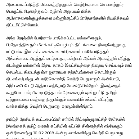
அடையாளப்படுத்தி வினைத்திறனுடன் வெற்றிகரமாக செயலாற்றும்;
பொருட்டு நிபுணத்துவம், ஆற்றல் அனுபவம் மிக்க
ஆலோசனைக்குழுக்களை உள்ளூர்ஆட்சிப் பிரதேசங்களில் நியமிக்கவும்
திட்டமிட்டுள்ளோம்.
அதே நேரத்தில் போரினால் பாதிக்கப்பட்ட மக்களினதும்,
பிரதேசத்தினதும் மீளக் கட்டியெழுப்பும் திட்டங்களை நிறைவேற்றுவது
மட்டுமல்ல இலட்சக்கணக்கான உயிர்களைப் பலிகொடுத்தும்
அங்கங்களையிழந்தும் வாழ்வாதாரமன்றியும் அல்லல் அவலத்தில் வீழ்ந்து
கிடக்கும் மக்களின் இதய தாகம் இலட்சியத்தை நிறைவு செய்யவும் நாம்
செயல்பட கிடைத்துள்ள ஜனநாயக சந்தர்பங்களை தொடர்ந்தும்
திடசங்கற்பத்துடன் எதிர்கொண்டு வெற்றி பெறுமாறும் அன்போடு,
அர்ப்பணிப்போடு ஆத்ம பலத்தோடு வேண்டுகின்றோம். இனத்தைக்
கூறுபோடாமல், பிளவுபடுத்தாமல் அனைவரும் ஒன்றுபட்டு தமிழர்
ஒற்றுமையை பலத்தை நிரூபிக்கும் வகையில் உங்கள் வீட்டிற்கு
வாக்களித்து வெற்றி பெறுமாறு அழைக்கின்றோம்.
தமிழ்த் தேசியக் கூட்டமைப்பின் சார்பில் இவ்வுள்ளூராட்சித் தேர்தலில்
இலங்கைத் தமிழ் அரசுக் கட்சியின் வீட்டுச் சின்னத்தில் எல்லோரும்
ஒன்றிணைந்து 10.02.2018 அன்று வாக்களித்து வெற்றி பெறுமாறு