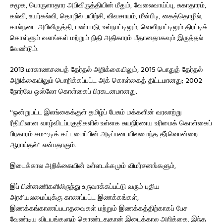
சமூக, பொருளாதார அபிவிருத்தியின் மீதும், வேலைவாய்ப்பு, சுகாதாரம்,
கல்வி, உயர்கல்வி, தொழில் பயிற்சி, விவசாயம், மீன்பிடி, கைத்தொழில்,
கால்நடை அபிவிருத்தி, பண்பாடு, உள்நாட்டிலும், வெளிநாட்டிலும் திரட்டிக்
கொள்ளும் வளங்கள் மற்றும் நிதி அதிகாரம் மீதானதாகவும் இருத்தல்
வேண்டும்.
2013 மாகாணசபைத் தேர்தல் அறிக்கையிலும், 2015 பொதுத் தேர்தல்
அறிக்கையிலும் பொறிக்கப்பட்ட அக் கொள்கைத் திட்டமானது; 2002
நோர்வே ஒஸ்லோ கொள்கைப் பிரகடனமானது.
“ஒன்றுபட்ட இலங்கைக்குள் தமிழ்ப் பேசும் மக்களின் வரலாற்று
ரீதியிலான வாழ்விடப்பகுதிகளில் உள்ளக சுயநிர்ணய உரிமைக் கொள்கைப்
பிரகாரம் சம~;டிக் கட்டமைப்பின் அடிப்படையிலமைந்த தீர்வொன்றை
ஆராய்தல்” என்பதாகும்.
இடைக்கால அறிக்கையின் உள்ளடக்கமும் விமர்சனங்களும்,
இப் பின்னணிகளிலிருந்து உருவாக்கப்பட்டு வரும் புதிய
அரசியலமைப்புக்கு காணப்பட்ட இணக்கங்கள்,
இணக்கங்காணப்படாதவைகள் மற்றும் இணக்கத்திற்காகப் பேச
வேண்டிய விடயங்களும் கொண்டதுதான் இடைக்கால அறிக்கை. இந்த