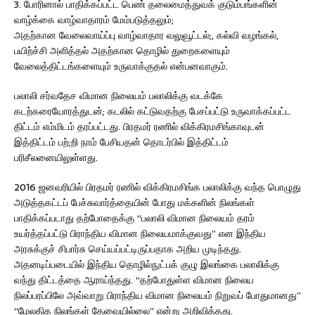
3. போரினால் பாதிக்கப்பட்ட பெண் தலைமைத்துவக் குடும்பங்களின்
வாழ்க்கை வாழ்வாதாரம் மேம்படுத்தலும்;
அதற்கான வேலைவாய்ப்பு வாழ்வாதார வலுவூட்டல்;, கல்வி வழங்கல்,
பயிற்ச்சி அளித்தல் அதற்கான தொழில் துறைகளையும்
வேலைத்திட்டங்களையும் உருவாக்குதல் என்பனவாகும்.
பலாலி சர்வதேச விமான நிலையம் பலாலிக்கு வடக்கே
கடற்கரையோரத்துடன்; கடலில் கட்டுவதற்கு பேசப்பட்டு உருவாக்கப்பட்ட
திட்டம் எம்மிடம் தரப்பட்டது. பிரதமர் ரணில் விக்கிரமசிங்காவுடன்
இத்திட்டம் பற்;றி நாம் பேசியதன் தொடர்பில் இத்திட்டம்
பரிசீலனையிலுள்ளது.
2016 ஜனவரியில் பிரதமர் ரணில் விக்கிரமசிங்க பலாலிக்கு வந்த பொழுது
அடுத்தகட்டப் பேச்சுவார்த்தையின் போது மக்களின் நிலங்கள்
பாதிக்கப்படாது தற்போதைக்கு “பலாலி விமான நிலையம் தரம்
உயர்த்தப்பட்டு பிராந்திய விமான நிலையமாக்குவது” என இந்திய
அரசுக்குச் சிபார்சு செய்யப்பட்டிருப்பதாக அறிய முடிந்தது.
அதனடிப்படையில் இந்திய தொழில்நுட்பக் குழு இலங்கை பலாலிக்கு
வந்து திட்டத்தை ஆராய்ந்தது. “தற்போதுள்ள விமான நிலைய
நிலப்பரப்பிலே அவ்வாறு பிராந்திய விமான நிலையம் நிறுவப் போதுமானது”
“மேலதிக நிலங்கள் தேவையில்லை” என்று அறிவித்தது.