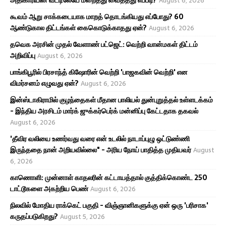
August 6, 2026
கூவம் ஆறு சாக்கடையாக மாறத் தொடங்கியது எப்போது? 60
ஆண்டுகால திட்டங்கள் கைகொடுக்காதது ஏன்?
August 6, 2026
தவெக அரசின் முதல் வேளாண் பட்ஜெட்: வெற்றி வான்மகள் திட்டம்
அறிவிப்பு
August 6, 2026
பாங்கிபூரில் பிரசாந்த் கிஷோரின் வெற்றி 'பாஜகவின் வெற்றி' என
விமர்சனம் எழுவது ஏன்?
August 6, 2026
இன்ஸ்டாகிராமில் குழந்தைகள் மீதான பாலியல் துன்புறுத்தல் உள்ளடக்கம்
- இந்திய அரசிடம் மார்க் ஜுக்கர்பெர்க் மன்னிப்பு கேட்டதாக தகவல்
August 6, 2026
'தீவிர வலியை உணர்வது வரை என் உடலில் நாடாப்புழு ஒட்டுண்ணி
இருந்ததை நான் அறியவில்லை" - அரிய நோய் பாதித்த முதியவர்
August
6, 2026
காணொளி: முன்னாள் காதலரின் கட்டாயத்தால் குத்திக்கொண்ட 250
டாட்டூகளை அகற்றிய பெண்
August 6, 2026
நிலவில் மோதிய ராக்கெட் பகுதி - விஞ்ஞானிகளுக்கு ஏன் ஒரு 'பரிசாக'
கருதப்படுகிறது?
August 5, 2026