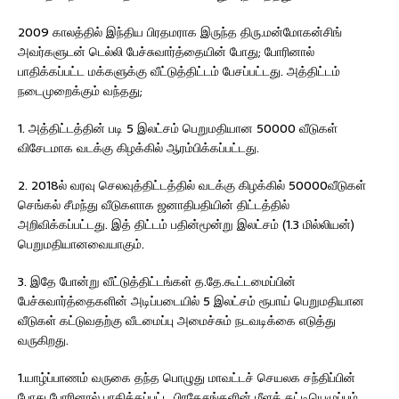
2009 காலத்தில் இந்திய பிரதமராக இருந்த திரு.மன்மோகன்சிங்
அவர்களுடன் டெல்லி பேச்சுவார்த்தையின் போது; போரினால்
பாதிக்கப்பட்ட மக்களுக்கு வீட்டுத்திட்டம் பேசப்பட்டது. அத்திட்டம்
நடைமுறைக்கும் வந்தது;
1. அத்திட்டத்தின் படி 5 இலட்சம் பெறுமதியான 50000 வீடுகள்
விசேடமாக வடக்கு கிழக்கில் ஆரம்பிக்கப்பட்டது.
2. 2018ல் வரவு செலவுத்திட்டத்தில் வடக்கு கிழக்கில் 50000வீடுகள்
செங்கல் சீமந்து வீடுகளாக ஜனாதிபதியின் திட்டத்தில்
அறிவிக்கப்பட்டது. இத் திட்டம் பதின்மூன்று இலட்சம் (1.3 மில்லியன்)
பெறுமதியானவையாகும்.
3. இதே போன்று வீட்டுத்திட்டங்கள் த.தே.கூட்டமைப்பின்
பேச்சுவார்த்தைகளின் அடிப்படையில் 5 இலட்சம் ரூபாய் பெறுமதியான
வீடுகள் கட்டுவதற்கு வீடமைப்பு அமைச்சும் நடவடிக்கை எடுத்து
வருகிறது.
1.யாழ்ப்பாணம் வருகை தந்த பொழுது மாவட்டச் செயலக சந்திப்பின்
போது போரினால் பாதிக்கப்பட்ட பிரதேசங்களின் மீளக் கட்டியெழுப்பும்