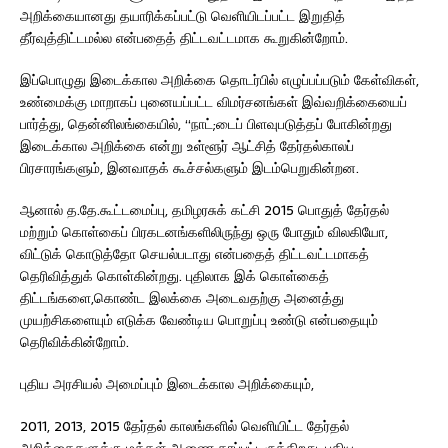
அறிக்கையானது தயாரிக்கப்பட்டு வெளியிடப்பட்ட இறுதித்
தீர்வுத்திட்டமல்ல என்பதைத் திட்டவட்டமாக கூறுகின்றோம்.
இப்பொழுது இடைக்கால அறிக்கை தொடர்பில் எழுப்பப்படும் கேள்விகள்,
உண்மைக்கு மாறாகப் புனையப்பட்ட விமர்சனங்கள் இவ்வறிக்கையைப்
பார்த்து, தென்னிலங்கையில், “நாட்;டைப் பிளவுபடுத்தப் போகின்றது
இடைக்கால அறிக்கை என்று உள்ளூர் ஆட்சித் தேர்தல்காலப்
பிரசாரங்களும், இனவாதக் கூச்சல்களும் இடம்பெறுகின்றன.
ஆனால் த.தே.கூட்டமைப்பு, தமிழரசுக் கட்சி 2015 பொதுத் தேர்தல்
மற்றும் கொள்கைப் பிரகடனங்களிலிருந்து ஒரு போதும் விலகியோ,
விட்டுக் கொடுத்தோ செயல்படாது என்பதைத் திட்டவட்டமாகத்
தெரிவித்துக் கொள்கின்றது. புதிலாக இக் கொள்கைத்
திட்டங்களை,கொண்ட இலக்கை அடைவதற்கு அனைத்து
முயற்சிகளையும் எடுக்க வேண்டிய பொறுப்பு உண்டு என்பதையும்
தெரிவிக்கின்றோம்.
புதிய அரசியல் அமைப்பும் இடைக்கால அறிக்கையும்,
2011, 2013, 2015 தேர்தல் காலங்களில் வெளியிட்ட தேர்தல்
அறிக்கைகளுக்கு மக்கள் ஆணை தரப்பட்டிருக்கிறது. புதிய