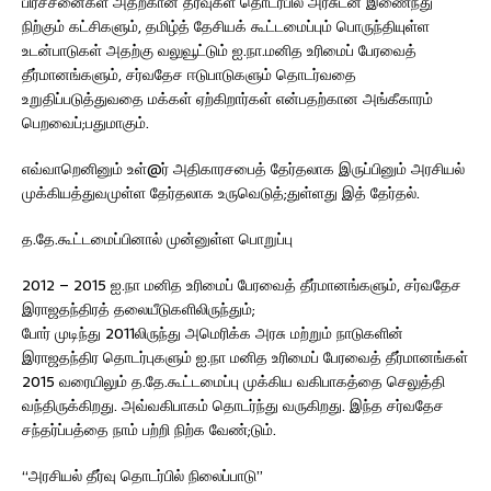
பிரச்சனைகள் அதற்கான தீர்வுகள் தொடர்பில் அரசுடன் இணைந்து
நிற்கும் கட்சிகளும், தமிழ்த் தேசியக் கூட்டமைப்பும் பொருந்தியுள்ள
உடன்பாடுகள் அதற்கு வலுவூட்டும் ஐ.நா.மனித உரிமைப் பேரவைத்
தீர்மானங்களும், சர்வதேச ஈடுபாடுகளும் தொடர்வதை
உறுதிப்படுத்துவதை மக்கள் ஏற்கிறார்கள் என்பதற்கான அங்கீகாரம்
பெறவைப்;பதுமாகும்.
எவ்வாறெனினும் உள்@ர் அதிகாரசபைத் தேர்தலாக இருப்பினும் அரசியல்
முக்கியத்துவமுள்ள தேர்தலாக உருவெடுத்;துள்ளது இத் தேர்தல்.
த.தே.கூட்டமைப்பினால் முன்னுள்ள பொறுப்பு
2012 – 2015 ஐ.நா மனித உரிமைப் பேரவைத் தீர்மானங்களும், சர்வதேச
இராஜதந்திரத் தலையீடுகளிலிருந்தும்;
போர் முடிந்து 2011லிருந்து அமெரிக்க அரசு மற்றும் நாடுகளின்
இராஜதந்திர தொடர்புகளும் ஐ.நா மனித உரிமைப் பேரவைத் தீர்மானங்கள்
2015 வரையிலும் த.தே.கூட்டமைப்பு முக்கிய வகிபாகத்தை செலுத்தி
வந்திருக்கிறது. அவ்வகிபாகம் தொடர்ந்து வருகிறது. இந்த சர்வதேச
சந்தர்ப்பத்தை நாம் பற்றி நிற்க வேண்;டும்.
“அரசியல் தீர்வு தொடர்பில் நிலைப்பாடு”