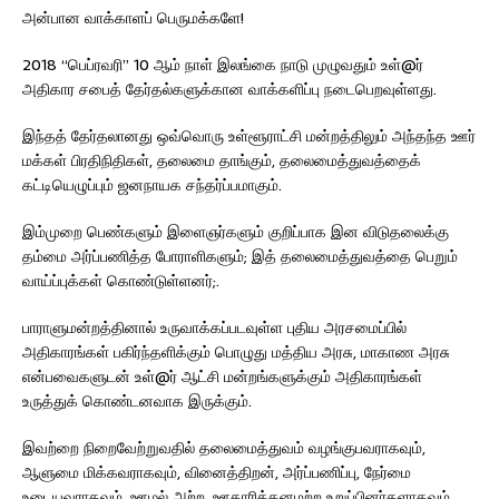
அன்பான வாக்காளப் பெருமக்களே!
2018 “பெப்ரவரி” 10 ஆம் நாள் இலங்கை நாடு முழுவதும் உள்@ர்
அதிகார சபைத் தேர்தல்களுக்கான வாக்களிப்பு நடைபெறவுள்ளது.
இந்தத் தேர்தலானது ஒவ்வொரு உள்ளூராட்சி மன்றத்திலும் அந்தந்த ஊர்
மக்கள் பிரதிநிதிகள், தலைமை தாங்கும், தலைமைத்துவத்தைக்
கட்டியெழுப்பும் ஜனநாயக சந்தர்ப்பமாகும்.
இம்முறை பெண்களும் இளைஞர்களும் குறிப்பாக இன விடுதலைக்கு
தம்மை அர்ப்பணித்த போராளிகளும்; இத் தலைமைத்துவத்தை பெறும்
வாய்ப்புக்கள் கொண்டுள்ளனர்;.
பாராளுமன்றத்தினால் உருவாக்கப்படவுள்ள புதிய அரசமைப்பில்
அதிகாரங்கள் பகிர்ந்தளிக்கும் பொழுது மத்திய அரசு, மாகாண அரசு
என்பவைகளுடன் உள்@ர் ஆட்சி மன்றங்களுக்கும் அதிகாரங்கள்
உருத்துக் கொண்டனவாக இருக்கும்.
இவற்றை நிறைவேற்றுவதில் தலைமைத்துவம் வழங்குபவராகவும்,
ஆளுமை மிக்கவராகவும், வினைத்திறன், அர்ப்பணிப்பு, நேர்மை
உடையவராகவும், ஊழல் அற்ற, ஊதாரித்தனமற்ற உறுப்பினர்களாகவும்,