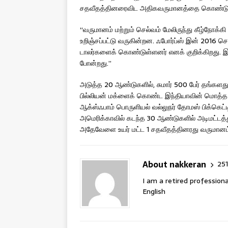
சதவீதத்தினரைவிட அதிகவருமானத்தை கொண்டுள்ள
“வருமானம் மற்றும் செல்வம் மேலிருந்து கீழ்நோக்கி
உறிஞ்சப்பட்டு வருகின்றன. ஃபோர்ப்ஸ் இன் 2016 செலவ
டாலர்களைக் கொண்டுள்ளனர் எனக் குறிக்கிறது. 
போன்றது.”
அடுத்த 20 ஆண்டுகளில், சுமார் 500 பேர் தங்களது 
பில்லியன் மக்ளைக் கொண்ட இந்தியாவின் மொத்த உ
ஆக்ஸ்ஃபாம் பொருளியல் வல்லுநர் தோமஸ் பிக்கெட்ட
அமெரிக்காவில் கடந்த 30 ஆண்டுகளில் அடிமட்டத்த
அதேவேளை உயர் மட்ட 1 சதவீதத்தினரது வருமானம் 
About nakkeran
251
I am a retired professiona
English