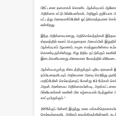
பிரிட்டனை தளமாகக் கொண்ட ஆக்ஸ்ஃபாம் ஆலோச
அறிக்கை எட்டு பில்லியனர்கள், அதிலும் குறிப்பா
மட்டத்து அரைவாசிப்பேரின் ஒட்டுமொத்தமான ச
என்கிறது.
இந்த அறிக்கையானது, அதிசெல்வந்தர்கள் இந்தவாரம
ஸ்தலத்தில் உலகப் பொருளாதார அமைப்பின் இறுதிக்கூ
ஆக்ஸ்ஃபாம் ஆவணம், சமூக சமத்துவமின்மை கூர்
கொண்டிருக்கின்றது. சிறு நிதிய தட்டுக்கும் உலக
இடைவெளியானது விரைவான வேகத்தில் விரிவடைந
ஆக்ஸ்ஃபாமுக்கு கிடைத்திருக்கும் புதிய தரவுகள
நம்பியதைவிடவும் அதிகமான அளவு செறிந்து குவிந
பாதிப்பேரின் செல்வத்தைப் போன்று 62 பேர்கள் செல
அதன் அண்மைய அறிக்கையின்படி, அறக்கட்டளையான
பில்லியனர்கள் உலகின் மிக ஏழ்மையால் பீடித்துள்
காட்டியிருக்கும்.”
2015க்குப் பின்னர் இருந்து, உலக மக்கள்தொகை
செல்வத்தைவிட அதிகம் வைத்திருக்கின்றனர். கடந்த