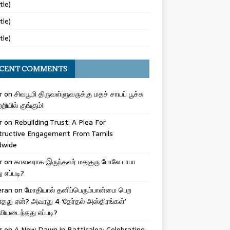
tle)
tle)
tle)
CENT COMMENTS
r
on
சிவபூமி திருவள்ளுவருக்கு மதச் சாயப் பூச்சு
றியில் குங்கும்!
r
on
Rebuilding Trust: A Plea For
tructive Engagement From Tamils
dwide
r
on
காவலராக இருந்தவர் மதகுரு போலே பாபா
எப்படி?
eran
on
மோதியால் தனிப்பெரும்பான்மை பெற
ாதது ஏன்? அவரது 4 ‘தேர்தல் அஸ்திரங்கள்’
ியடைந்தது எப்படி?
r
on
A New Dawn in Batticaloa: Celebrating