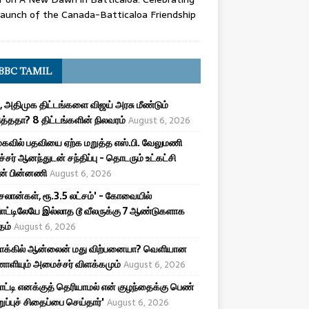
aunch of the Canada-Batticaloa Friendship
BBC TAMIL
, அதிமுக திட்டங்களை விஜய் அரசு மீண்டும்
த்ததா? 8 திட்டங்களின் நிலவரம்
August 6, 2026
கவில் பதவியை ஏற்க மறுத்த எஸ்.பி. வேலுமணி
சர் ஆனந்துடன் சந்திப்பு - தொடரும் உட்கட்சி
ன் பின்னணி
August 6, 2026
சலான்கள், ரூ.3.5 லட்சம்' - கோவையில்
ாட்டிலேயே இல்லாத டூ வீலருக்கு 7 ஆண்டுகளாக
தம்
August 6, 2026
மாக்கில் ஆன்லைன் மது விற்பனையா? வெளியான
ியும் அமைச்சர் விளக்கமும்
August 6, 2026
பாட்டி எனக்குத் தெரியாமல் என் குழந்தைக்கு பெண்
ுறுப்புச் சிதைப்பை செய்தார்'
August 6, 2026