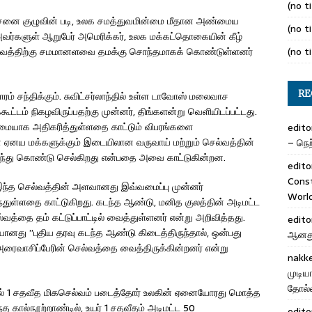
(no ti
னை குழுவின் படி, உலக சமத்துவமின்மை மீதான அண்மைய
(no ti
க அவர்களுள் ஆறுபேர் அமெரிக்கர், உலக மக்கட்தொகையின் கீழ்
ெல்வத்திற்கு சமமானளவை தமக்கு சொந்தமாகக் கொண்டுள்ளனர்
(no ti
RE
் சந்திக்கும். சுவிட்சர்லாந்தில் உள்ள டாவோஸ் மலைவாச
ட்டம் நிகழவிருப்பதற்கு முன்னர், திங்களன்று வெளியிடப்பட்டது.
மையாக அதிகரித்துள்ளதை காட்டும் விபரங்களை
edito
ின் ஏனய மக்களுக்கும் இடையிலான வருவாய் மற்றும் செல்வத்தின்
– நெற்
்து கொண்டு செல்கிறது என்பதை அவை காட்டுகின்றன.
edito
Cons
் இந்த செல்வத்தின் அளவானது இவ்வமைப்பு முன்னர்
Worl
்துள்ளதை காட்டுகிறது. கடந்த ஆண்டு, மனித குலத்தின் அடிமட்ட
்வத்தை தம் கட்டுப்பாட்டில் வைத்துள்ளனர் என்று அறிவித்தது.
edito
து ”புதிய தரவு கடந்த ஆண்டு கிடைத்திருந்தால், ஒன்பது
ஆனது 
ள அரைவாசிப்பேரின் செல்வத்தை வைத்திருக்கின்றனர் என்று
nakk
முடிய
தோல்வ
யில் 1 சதவீத மிகசெல்வம் படைத்தோர் உலகின் ஏனையோரது மொத்த
 கால்நூற்றாண்டில், உயர் 1 சதவீதம் அடிமட்ட 50
edito