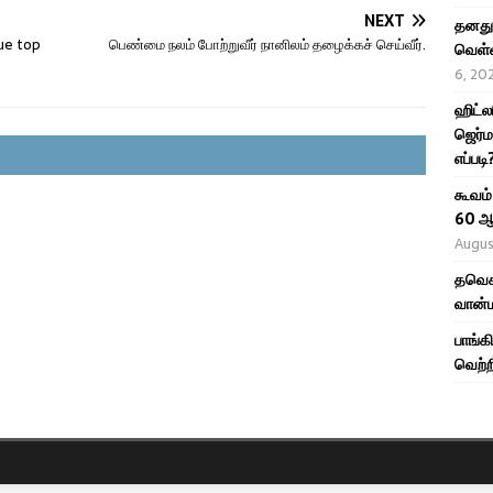
NEXT
தனது 
ue top
பெண்மை நலம் போற்றுவீர் நானிலம் தழைக்கச் செய்வீர்.
வெள்ள
6, 20
ஹிட்ல
ஜெர்ம
எப்படி
கூவம்
60 ஆ
Augus
தவெக 
வான்ம
பாங்க
வெற்ற