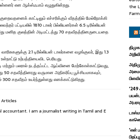
னர் என ஆக்ஸ்ஃபாம் எழுதுகின்றது.
the L
Farm
 குறைவதனைக் காட்டிலும் எச்சரிக்கும் வீதத்தில் மேல்நோக்கி
ந்தர் பட்டியலில் 1810 டாலர் பில்லியனர்கள் 6.5 டிரில்லியன்
இது மனித குலத்தின் அடிமட்டத்து 70 சதவீதத்தினருடையதை
திமுக
வாரிசுகளுக்கு 2.1 டிரில்லியன் டாலர்களை வழங்குவர், இது 1.3
அறிவி
ள்நாட்டு உற்பத்தியைவிட பெரியது.
அதிமு
ி மற்றும் பலரால் நடத்தப்பட்ட ஆய்வினை மேற்கோள்காட்டுவது,
அமைச்
ு 50 சதவீத்தினரது வருமான அதிகரிப்பு பூச்சியமாகவும்,
பிளவி
300 சதவீதம் உயர்ந்துள்ளது எனக்காட்டுகிறது.
'249 
பயன்ப
 Articles
அபரா
l accountant. I am a journalist writing in Tamil and E
டாஸ்
காணொள
'என் 
பிறப்ப