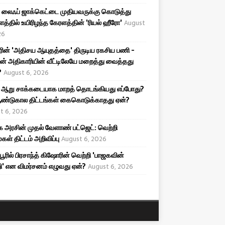
லைஃப் ஜாக்கெட்டை முதியவருக்கு கொடுத்து
த்தில் உயிரிழந்த கேரளத்தின் 'ரியல் ஹீரோ'
August
26
ரின் 'அதிசய ஆயுதத்தை' திருடிய ரகசிய பணி -
ன் அதிகாரியின் வீட்டிலேயே மறைத்து வைத்தது
?
August 6, 2026
 ஆறு சாக்கடையாக மாறத் தொடங்கியது எப்போது?
ண்டுகால திட்டங்கள் கைகொடுக்காதது ஏன்?
t 6, 2026
அரசின் முதல் வேளாண் பட்ஜெட்: வெற்றி
கள் திட்டம் அறிவிப்பு
August 6, 2026
ிபூரில் பிரசாந்த் கிஷோரின் வெற்றி 'பாஜகவின்
ி' என விமர்சனம் எழுவது ஏன்?
August 6, 2026