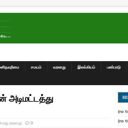
மனிதவுரிமை
சமயம்
வரலாறு
இலக்கியம்
பண்பாடு
 அடிமட்டத்து
RE
(no ti
(no ti
பொது
,
வரலாறு
0