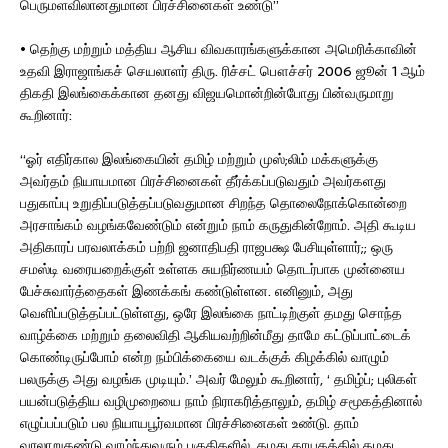
பெருமளவிலானதுமான பிரச்சினைகள் உண்டு”
• தெற்கு மற்றும் மத்திய ஆசிய விவகாரங்களுக்கான அமெரிக்காவின்
உதவி இராஜாங்கச் செயலாளர் திரு. ரிச்சட் பௌச்சர் 2006 ஜூன் 1 ஆம்
திகதி இலங்கைக்கான தனது விஜயமொன்றின்போது பின்வருமாறு
கூறினார்:
“ஓர் எதிர்கால இலங்கையின் தமிழ் மற்றும் முஸ்;லிம் மக்களுக்கு
அவர்தம் நியாயமான பிரச்சினைகள் தீர்க்கப்படுவதும் அவர்களது
பதுகாப்பு உறுதிப்படுத்தப்படுவதுமான சிறந்த தொலைநோக்கொன்றை
அரசாங்கம் வழங்கவேண்டும் என்றும் நாம் கருதுகின்றோம். அதி கூடிய
அதிகாரப் பரவலாக்கம் பற்றி ஜனாதிபதி ராஜபக்ஷ பேசியுள்ளார்;; ஒரு
சமஸ்டி வரையறைக்குள் உள்ளக சுயநிர்ணயம் தொடர்பாக முன்னைய
பேச்சுவார்த்தைகள் இணக்கங் கண்டுள்ளன. எனினும், அது
வெளிப்படுத்தப்பட்டுள்ளது, ஒரே இலங்கை நாட்டிற்குள் தமது சொந்த
வாழ்க்கை மற்றும் தலைவிதி ஆகியவற்றின்மீது தாமே கட்டுப்பாட்டைக்
கொண்டிருப்போம் என்ற நம்பிக்கையை வடக்குக் கிழக்கில் வாழும்
பலருக்கு அது வழங்க முடியும்.’ அவர் மேலும் கூறினார், ‘ தமிழ்ப்; புலிகள்
பயன்படுத்திய வழிமுறையை நாம் நிராகரித்தாலும், தமிழ் சமூகத்தினால்
எழுப்பப்படும் பல நியாயபூர்வமான பிரச்சினைகள் உண்டு. தாம்
வரலாறுகண்டு வாழ்ந்துவரும் பகுதிகளில், தமது தாயகத்தில் தமது