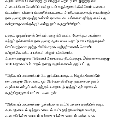
அரசியலமைப்பொன்றைத் தயாரித்தல் தொடர்பாக இறுதிநிலை
அடையப்பெற வேண்டும் என்று நாம் கருத்;துரைக்கின்றோம். ஏனைய
விடயங்கள் பின்னர் விவாதிக்கப்படலாம். அரசியலமைப்பைத் தயாரிக்கும்
நடைமுறை நிறைவுற்ற பின்னர் ஏனைய விடயங்களை தீர்த்து வைப்பது
எளிதானதாகவிருக்கும் என்று நாம் கருதுகின்றோம்.
யுத்தம் முடிவுற்றதன் பின்னர், கற்றுக்கொள்ள வேண்டிய பாடங்கள்
மற்றும் நல்லிணக்க நடைமுறை ஆகியவை தொடர்பாக பரிந்துரைகள்
செய்வதற்காக மூத்த சிவில் சமூக அறிஞர்களைக் கொண்ட
கற்றுக்கொண்ட பாடங்கள் மற்றும் நல்;லிணக்க
ஆணைக்குழுவை(டுடுசுஊ) அரசாங்கம் நியமித்தது. இவ்வாணைக்குழு
2011 நொவெம்பர் மாதம் தனது அறிக்கையில் குறிப்பிட்டது:
“அதிகாரப் பரவலாக்கம் மிக முக்கியமானதாக இருக்கவேண்டும்
எனபதற்கும் அரசாங்கம் ஓர் அரசியல் தீர்விற்கு தலைமைத்துவம்
வழங்கவேண்டும் என்பதற்கும் வசதியேற்படுத்தும் ஓர் அரசியல்
கருத்தொருமைப்பாட்டை அடைதல்”
“அதிகாரப் பரவலாக்கம் முக்கியமாக நாட்டு மக்கள் மத்தியில் கூடிய
அமைதியையும் ஒற்றுமையையும் மேம்படுத்தவேண்டுமேயன்றி,
அமைதியின்மையையும் ஒற்றுமையின்மையையும் அல்ல. நமது