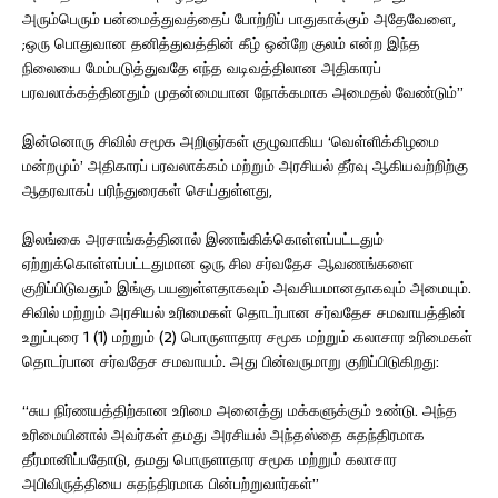
அரும்பெரும் பன்மைத்துவத்தைப் போற்றிப் பாதுகாக்கும் அதேவேளை,
;ஒரு பொதுவான தனித்துவத்தின் கீழ் ஒன்றே குலம் என்ற இந்த
நிலையை மேம்படுத்துவதே எந்த வடிவத்திலான அதிகாரப்
பரவலாக்கத்தினதும் முதன்மையான நோக்கமாக அமைதல் வேண்டும்”
இன்னொரு சிவில் சமூக அறிஞர்கள் குழுவாகிய ‘வெள்ளிக்கிழமை
மன்றமும்’ அதிகாரப் பரவலாக்கம் மற்றும் அரசியல் தீர்வு ஆகியவற்றிற்கு
ஆதரவாகப் பரிந்துரைகள் செய்துள்ளது,
இலங்கை அரசாங்கத்தினால் இணங்கிக்கொள்ளப்பட்டதும்
ஏற்றுக்கொள்ளப்பட்டதுமான ஒரு சில சர்வதேச ஆவணங்களை
குறிப்பிடுவதும் இங்கு பயனுள்ளதாகவும் அவசியமானதாகவும் அமையும்.
சிவில் மற்றும் அரசியல் உரிமைகள் தொடர்பான சர்வதேச சமவாயத்தின்
உறுப்புரை 1 (1) மற்றும் (2) பொருளாதார சமூக மற்றும் கலாசார உரிமைகள்
தொடர்பான சர்வதேச சமவாயம். அது பின்வருமாறு குறிப்பிடுகிறது:
“சுய நிர்ணயத்திற்கான உரிமை அனைத்து மக்களுக்கும் உண்டு. அந்த
உரிமையினால் அவர்கள் தமது அரசியல் அந்தஸ்தை சுதந்திரமாக
தீர்மானிப்பதோடு, தமது பொருளாதார சமூக மற்றும் கலாசார
அபிவிருத்தியை சுதந்திரமாக பின்பற்றுவார்கள்”