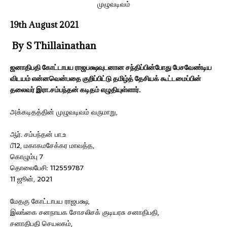
19th August 2021
By S Thillainathan
ஜனாதிபதி கோட்டாபய ராஜபக்ஷவுடனான சந்திப்பின்போது பேசவேண்டிய
விடயம் என்னவென்பதை குறிப்பிட்டு தமிழ்த் தேசியக் கூட்டமைப்பின்
தலைவர் இரா.சம்பந்தன் கடிதம் எழுதியுள்ளார்.
அக்கடிதத்தின் முழுவடிவம் வருமாறு,
ஆர். சம்பந்தன் பா.உ
பீ12, மகாகமசேக்கர மாவத்த,
கொழும்பு 7
தொலைபேசி: 112559787
11 ஜூன், 2021
மேதகு கோட்டாபய ராஜபக்ஷ,
இலங்கை சனநாயக சோசலிசக் குடியரசு சனாதிபதி,
சனாதிபதி செயலகம்,