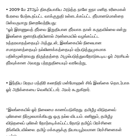
• 2009 மே 27ஆம் திகதியாகிய அடுத்த நாளே ஐநா மனித உரிமைகள்
பேரவை மேற்கூறப்பட்ட வாக்குறுதி உள்ளடக்கப்பட்ட தீர்மானமொன்றை
பின்வருமாறு நிறைவேற்றியது:
“ஓர் இராணுவத் தீர்வை இறுதியான தீர்வாக தான் கருதவில்லை என்று
இலங்கை ஜனாதிபதியினால் அண்மையில் வழங்கப்பட்ட
உத்தரவாதத்தையும் அத்துடன், இலங்கையில் நிலையான
சமாதானத்தையும் நல்லிணக்கத்தையும் ஏற்படுத்துமுகமாக
பதின்மூன்றாவது திருத்தத்தை அமுல்படுத்துவதோடுகூடிய ஓர் அரசியல்
தீர்வுக்கான அவரது பற்றறுதியையும் வரவேற்று,
• இந்திய பிரதம மந்திரி கலாநிதி மன்மோஹன் சிங் இலங்கை தொடர்பாக
ஓர் அறிக்கையை வெளியிட்டார். அவர் கூறுகிறார்.
“இலங்கையில் ஓர் நிலைமை காணப்படுகிறது. தமிழீழ விடுதலைப்
புலிகளை நிர்மூலமாக்கியது ஒரு நல்ல விடயம். எனினும், தமிழீழ
விடுதலைப் புலிகள் தோற்கடிக்கப்பட்டதோடு தமிழ்ப் பிரச்சினை
நீங்கிவிடவில்லை. தமிழ் மக்களுக்கு நியாயபூர்வமான பிரச்சினைகள்