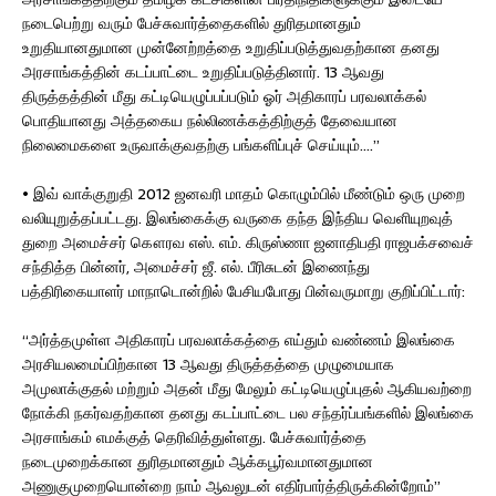
நடைபெற்று வரும் பேச்சுவார்த்தைகளில் துரிதமானதும்
உறுதியானதுமான முன்னேற்றத்தை உறுதிப்படுத்துவதற்கான தனது
அரசாங்கத்தின் கடப்பாட்டை உறுதிப்படுத்தினார். 13 ஆவது
திருத்தத்தின் மீது கட்டியெழுப்பப்படும் ஓர் அதிகாரப் பரவலாக்கல்
பொதியானது அத்தகைய நல்லிணக்கத்திற்குத் தேவையான
நிலைமைகளை உருவாக்குவதற்கு பங்களிப்புச் செய்யும்….”
• இவ் வாக்குறுதி 2012 ஜனவரி மாதம் கொழும்பில் மீண்டும் ஒரு முறை
வலியுறுத்தப்பட்டது. இலங்கைக்கு வருகை தந்த இந்திய வெளியுறவுத்
துறை அமைச்சர் கௌரவ எஸ். எம். கிருஸ்ணா ஜனாதிபதி ராஜபக்சவைச்
சந்தித்த பின்னர், அமைச்சர் ஜீ. எல். பீரிசுடன் இணைந்து
பத்திரிகையாளர் மாநாடொன்றில் பேசியபோது பின்வருமாறு குறிப்பிட்டார்:
“அர்த்தமுள்ள அதிகாரப் பரவலாக்கத்தை எய்தும் வண்ணம் இலங்கை
அரசியலமைப்பிற்கான 13 ஆவது திருத்தத்தை முழுமையாக
அமுலாக்குதல் மற்றும் அதன் மீது மேலும் கட்டியெழுப்புதல் ஆகியவற்றை
நோக்கி நகர்வதற்கான தனது கடப்பாட்டை பல சந்தர்ப்பங்களில் இலங்கை
அரசாங்கம் எமக்குத் தெரிவித்துள்ளது. பேச்சுவார்த்தை
நடைமுறைக்கான துரிதமானதும் ஆக்கபூர்வமானதுமான
அணுகுமுறையொன்றை நாம் ஆவலுடன் எதிர்பார்த்திருக்கின்றோம்”