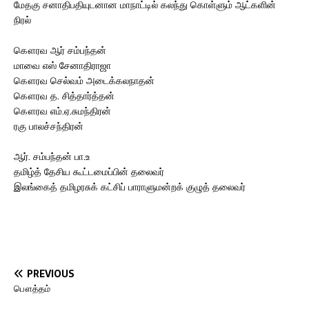
மேதகு சனாதிபதியுடனான மாநாட்டில் கலந்து கொள்ளும் ஆட்களின்
நிரல்
கௌரவ ஆர் சம்பந்தன்
மாவை எஸ் சேனாதிராஜா
கௌரவ செல்வம் அடைக்கலநாதன்
கௌரவ த. சித்தார்த்தன்
கௌரவ எம்.ஏ.சுமந்திரன்
ரகு பாலச்சந்திரன்
ஆர். சம்பந்தன் பா.உ
தமிழ்த் தேசிய கூட்டமைப்பின் தலைவர்
இலங்கைத் தமிழரசுக் கட்சிப் பாராளுமன்றக் குழுத் தலைவர்
PREVIOUS
பௌத்தம்