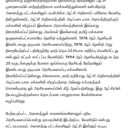
ஒவ்வொரு நிறுவனத்திற்குமான ஒவ்வொரு தேர்தலிலும் ஆட்சி
முறைமையில் மாற்றத்திற்காக வாக்களித்துள்ளனர் என்பதோடு,
அனைத்து மட்டங்களிலும் பயன்மிக்க ஆட்சி அதிகாரப் பகிர்வை வேண்டி
நின்றுள்ளனர்.; ஆட்சி அதிகாரத்;தின் அடிப்படையாக அமைந்திருக்கும்
மக்களின் விருப்பம் இலங்கை அரசாங்கத்தினால் இவ்வாறு
நிராகரிக்கப்பட்டுள்ளது; அவர்கள் இலங்கைத் தமிழ் மக்களை
ஒருதலைப்பட்சமாகவே ஆண்டு வந்துள்ளனர். 1978 ஆம் ஆண்டின்
இரண்டாவது குடியரசு அரசியலமைப்பிற்கு, 1978 ஆம் ஆண்டு அது
நிறைவேற்றப்பட்டதிலிருந்தே நாடு தொடர்ச்சியாக எதிர்ப்பு வெளியிட்டது
என்பதும் சுட்டிக் காட்டப்படவேண்டும். 1994 ஆம் ஆண்டிலிருந்து கடந்த
25 வருடங்களுக்கு மேலாக ஒவ்வொரு தேசியத் தேர்தலிலும்
இரண்டாவது குடியரசு அரசியலமைப்பு மக்களினால்
நிரகரிக்கப்பட்டுள்ளது; விளைவாக, நாடு தற்போது ஆட்சி அதிகாரத்தின்
அடிப்படையாக மக்களின் விருப்பத்தை அல்லது சம்மதத்தக்
கொண்டிராத ஓர் அரசியலமைப்பின் கீழ் ஆளப்படுகிறது. இது ஆட்சியின்
நியாயபூர்வத்தன்மை தொடர்பான பாரதூரமான கேள்விகளை
எழுப்புகிறது.
மேற்கூறப்பட்ட அனைத்துக் காரணங்களினாலும் புதிய
அரசியலமைப்பொன்று தாமதமின்றி இயற்றப்பட வேண்டும் என்பது
கட்டாயமாகும். அனைத்து மட்டங்களிலும் ஆட்சி இன்னும் கூடிய