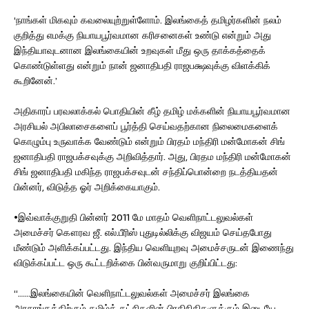
‘நாங்கள் மிகவும் கவலையுற்றுள்ளோம். இலங்கைத் தமிழர்களின் நலம்
குறித்து எமக்கு நியாயபூர்வமான கரிசனைகள் உண்டு என்றும் அது
இந்தியாவுடனான இலங்கையின் உறவுகள் மீது ஒரு தாக்கத்தைக்
கொண்டுள்ளது என்றும் நான் ஜனாதிபதி ராஜபக்ஷவுக்கு விளக்கிக்
கூறினேன்.’
அதிகாரப் பரவலாக்கல் பொதியின் கீழ் தமிழ் மக்களின் நியாயபூர்வமான
அரசியல் அபிலாசைகளைப் பூர்த்தி செய்வதற்கான நிலைமைகளைக்
கொழும்பு உருவாக்க வேண்டும் என்றும் பிரதம் மந்திரி மன்மோகன் சிங்
ஜனாதிபதி ராஜபக்சவுக்கு அறிவித்தார். அது, பிரதம மந்திரி மன்மோகன்
சிங் ஜனாதிபதி மகிந்த ராஜபக்சவுடன் சந்திப்பொன்றை நடத்தியதன்
பின்னர், விடுத்த ஓர் அறிக்கையாகும்.
•இவ்வாக்குறுதி பின்னர் 2011 மே மாதம் வெளிநாட்டலுவல்கள்
அமைச்சர் கௌரவ ஜீ. எல்.பீரிஸ் புதுடில்லிக்கு விஜயம் செய்தபோது
மீண்டும் அளிக்கப்பட்டது. இந்திய வெளியுறவு அமைச்சருடன் இணைந்து
விடுக்கப்பட்ட ஒரு கூட்டறிக்கை பின்வருமாறு குறிப்பிட்டது:
“……இலங்கையின் வெளிநாட்டலுவல்கள் அமைச்சர் இலங்கை
அரசாங்கத்திற்கும் தமிழ்க் கட்சிகளின் பிரதிநிதிகளுக்கும் இடையே