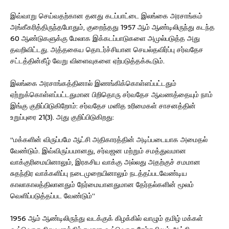
இவ்வாறு செய்வதற்கான தனது கடப்பாட்டை இலங்கை அரசாங்கம்
அங்கீகரித்திருந்தபோதும், குறைந்தது 1957 ஆம் ஆண்டிலிருந்து கடந்த
60 ஆண்டுகளுக்கு மேலாக இக்கடப்பாடுகளை அமுல்படுத்த அது
தவறிவிட்டது. அத்தகைய தொடர்ச்சியான செயல்தவிர்ப்பு சர்வதேச
சட்டத்தின்கீழ் வேறு விளைவுகளை ஏற்படுத்தக்கூடும்.
இலங்கை அரசாங்கத்தினால் இணங்கிக்கொள்ளப்பட்டதும்
ஏற்றுக்கொள்ளப்பட்டதுமான பிறிதொரு சர்வதேச ஆவணத்தையும் நாம்
இங்கு குறிப்பிடுகிறோம்: சர்வதேச மனித உரிமைகள் சாசனத்தின்
உறுப்புரை 21(3). அது குறிப்பிடுகிறது:
“மக்களின் விருப்பமே ஆட்சி அதிகாரத்தின் அடிப்படையாக அமைதல்
வேண்டும். இவ்விருப்பமானது, சர்வஜன மற்றும் சமத்துவமான
வாக்குரிமையினாலும், இரகசிய வாக்கு அல்லது அதற்குச் சமமான
சுதந்திர வாக்களிப்பு நடைமுறையினாலும் நடத்தப்படவேண்டிய
காலாகாலத்திலானதும் நேர்மையானதுமான தேர்தல்களின் மூலம்
வெளிப்படுத்தப்பட வேண்டும்”
1956 ஆம் ஆண்டிலிருந்து வடக்குக் கிழக்கில் வாழும் தமிழ் மக்கள்