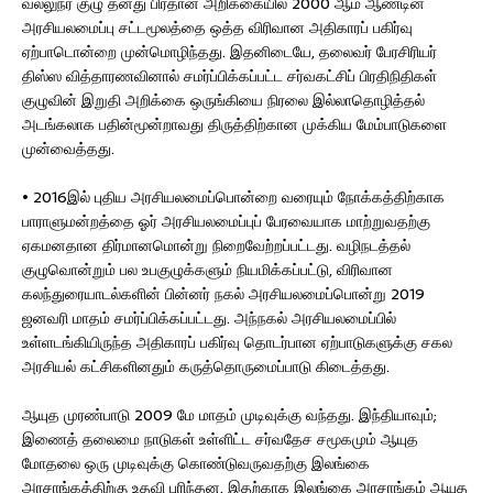
வல்லுநர் குழு தனது பிரதான அறிக்கையில் 2000 ஆம் ஆண்டின்
அரசியலமைப்பு சட்டமூலத்தை ஒத்த விரிவான அதிகாரப் பகிர்வு
ஏற்பாடொன்றை முன்மொழிந்தது. இதனிடையே, தலைவர் பேரசிரியர்
திஸ்ஸ வித்தாரணவினால் சமர்ப்பிக்கப்பட்ட சர்வகட்சிப் பிரதிநிதிகள்
குழுவின் இறுதி அறிக்கை ஒருங்கியை நிரலை இல்லாதொழித்தல்
அடங்கலாக பதின்மூன்றாவது திருத்திற்கான முக்கிய மேம்பாடுகளை
முன்வைத்தது.
• 2016இல் புதிய அரசியலமைப்பொன்றை வரையும் நோக்கத்திற்காக
பாராளுமன்றத்தை ஓர் அரசியலமைப்புப் பேரவையாக மாற்றுவதற்கு
ஏகமனதான திர்மானமொன்று நிறைவேற்றப்பட்டது. வழிநடத்தல்
குழுவொன்றும் பல உபகுழுக்களும் நியமிக்கப்பட்டு, விரிவான
கலந்துரையாடல்களின் பின்னர் நகல் அரசியலமைப்பொன்று 2019
ஜனவரி மாதம் சமர்ப்பிக்கப்பட்டது. அந்நகல் அரசியலமைப்பில்
உள்ளடங்கியிருந்த அதிகாரப் பகிர்வு தொடர்பான ஏற்பாடுகளுக்கு சகல
அரசியல் கட்சிகளினதும் கருத்தொருமைப்பாடு கிடைத்தது.
ஆயுத முரண்பாடு 2009 மே மாதம் முடிவுக்கு வந்தது. இந்தியாவும்;
இணைத் தலைமை நாடுகள் உள்ளிட்ட சர்வதேச சமூகமும் ஆயுத
மோதலை ஒரு முடிவுக்கு கொண்டுவருவதற்கு இலங்கை
அரசாங்கத்திற்கு உதவி புரிந்தன. இதற்காக இலங்கை அரசாங்கம் ஆயுத