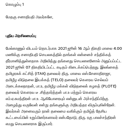
கொழும்பு 1
மேதகு சனாதிபதி அவர்களே,
புதிய அரசிலமைப்பு
மேல்காணும் விடயம் தொடர்பாக 2021 ஜூன் 16 ஆம் திகதி மாலை 4.00
மணிக்கு சனாதிபதி செயலகத்தில் தாங்கள் என்னைச் சந்திக்கத்
தீர்மானித்துள்ளதாக அறிவித்து தங்களது செயலாளரினால் அனுப்பப்பட்ட
2021 ஜூன் 07 திகதியிடப்பட்ட கடிதம் கிடைக்கப்பெற்றது. இலங்கைத்
தமிழரசுக் கட்சித் (ITAK) தலைவர் திரு. மாவை எஸ்.சேனாதிராஜா,
தமிழீழ விடுதலை இயக்கத் (TELO) தலைவர் கௌரவ செல்வம்
அடைக்கலநாதன், பா.உ, தமிழீழ மக்கள் விடுதலைக் கழகத் (PLOTE)
தலைவர் கௌரவ டீ .சித்தார்த்தன் பா.உ மற்றும் கௌரவ
எம்.ஏ.சுமந்திரன் பா.உ. ஆகியோரையும் என்னுடன் அச்சந்திப்பிற்கு
அழைத்து வருவேன் என்று தங்களுக்கு அறியத்தர விரும்புகின்றேன்.
இவர்கள் அனைவரும் நான் தலைமை வகிக்கும் தமிழ்த் தேசிய
கூட்டமைப்பின் உறுப்பினர்களாவர் என்பதோடு, திரு. ரகு பாலச்சந்திரன்
எமது செயலாளராக இருப்பார்.