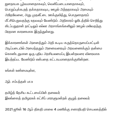
ஜனநாயக பூர்வமானதாகவும், வெளிப்படையானதாகவும்,
பொறுப்புக்கூறத் தக்கதாகவும,; ஊழல் அற்றதாகவும் அமையும்
அதேவேளை, அது முதலீட்டை ஊக்குவித்து, பொருளாதாரம்
மீட்சிபெறுவதற்கு உதவவும் வேண்டும். அதிகாரம் ஓரிடத்தில் செறிந்து
கிடப்பதுதான் நாட்டிலும் எல்லா அரசாங்கங்களிலும் ஊழல் மலிவதற்கு
பிரதான காரணமாக இருந்துள்ளது.
இக்காரணங்கள் அனைத்தும் அதி கூடிய கருத்தொருமைப்பாட்டின்
அடிப்படையில் அமைந்ததும் அனைவரையும் அரவணைக்கும் தன்மை
கொண்டதுமான ஒரு புதிய அரசியலமைப்பு இயன்றவரை விரைவாக
இயற்றப்பட வேண்டும் என்பதை கட்டாயமானதாக்குகின்றன.
உங்கள் உண்மையுள்ள,
ஆர். சம்பந்தன் பா.உ
தமிழ்த் தேசிய கூட்டமைப்பின் தலைவர்
இலங்கைத் தமிழரசுக் கட்சிப் பாராளுமன்றக் குழுத் தலைவர்
2021 ஜூன் 16 ஆம் திகதி மாலை 4 மணிக்கு சனாதிபதி செயலகத்தில்