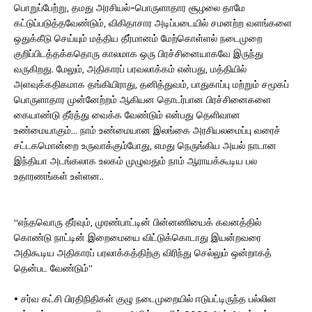
பொறுப்பேற்று, தமது அரசியல்-பொருளாதார சூழலை தாமே
கட்டுப்படுத்தவேண்டும், விகிதாசார அடிப்படையில் சமனற்ற வளங்களை
ஒதுக்கீடு செய்யும் மத்திய தீர்மானம் மேற்கொள்ளல் நடைமுறை
குறிப்பிடத்தக்கதொரு காலமாக ஒரு பிரச்சினையாகவே இருந்து
வருகிறது. மேலும், அதிகாரப் பரவலாக்கம் என்பது, மத்தியில்
அளவுக்கதிகமாக தங்கியிராது, தனித்துவம், பாதுகாப்பு மற்றும் சமூகப்
பொருளாதார முன்னேற்றம் ஆகியன தொடர்பான பிரச்சினைகளை
கையாண்டு தீர்த்து வைக்க வேண்டும் என்பது தெளிவான
உண்மையாகும்… நாம் உண்மையான இலங்கை அரசியலமைப்பு வரைச்
சட்டகமொன்றை உருவாக்கும்போது, எமது நெருங்கிய அயல் நாடான
இந்தியா அடங்கலாக உலகம் முழுவதும் நாம் ஆராயக்கூடிய பல
உதாரணங்கள் உள்ளன..
“எந்தவொரு தீர்வும், முரண்பாட்டின் பின்னணியைக் கவனத்தில்
கொண்டு நாட்டின் இறைமையை விட்டுக்கொடாது இயன்றவரை
அதிகூடிய அதிகாரப் பரலாக்கத்திற்கு விரிந்து செல்லும் ஒன்றாகத்
தென்பட வேண்டும்”
• சர்வ கட்சி பிரதிநிதிகள் குழு நடைமுறையில் ஈடுபட்டிருந்த பல்லின