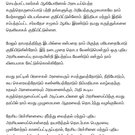
செயற்பாட்டாளர்கள் ஆகியோரினால் அடையப்பெற்ற
கருத்தொருமைப்பாடு பற்றி தங்களுக்கு அறியத்தருமுகமாகவே நாம்
மேற்காணும் விடயங்களை குறிப்பிட்டுள்ளோம். இந்தியா மற்றும் இதில்
சம்பந்தப்பட்ட சர்வதேச சமூகம் ஆகிய இரண்டும் தமது கருத்துக்களை
தெளிவாகக் குறிப்பிட்டுள்ளன.
மேலும் தாமதத்திற்கு இடமில்லை என்பதை நாம் மிகுந்த மரியாதையோடு
குறிப்பிடுகின்றோம். இந் நடைமுறை தொடர வேண்டுமென்றும் ஒரு புதிய
அரசியலமைப்பு தாமதமின்றி இயற்றப்படவேண்டும் என்றும் நாம்
வினயமாக கேட்டுக்கொள்கிறோம்.
எமது நாட்டின் பிரசைகள் அனைவரும் சமத்துவத்தோடும், நீதியோடு;ம்,
சுய கௌரவத்தோடும் கண்ணியத்தோடும் நிம்மதியாக வாழ்வதற்கு
உதவும் அனைவரையும் அரவணைக்கும், அதி கூடிய
கருத்தொருமைப்பாட்டின் அடிப்படையிலான ஓர் அரசிலமைப்பிற்கு எமது
தரப்பில் நாம் எமது முழுமையான ஆதரவைத் தொடர்ந்து வழங்குவோம்.
தேசிய பிரச்சினையை தீர்த்து வைத்தல் மற்றும் புதிய
அரசியலமைப்பொன்றைத் தயாரித்தல் தொடர்பாக பெருமளவு
முன்னேற்றம் காணப்பட்டிருப்பதால், தேசிய பிரச்சினை மற்றும் புதிய