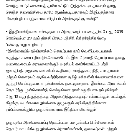
சொந்த வாழ்க்கையைத் தாமே கட்டுப்படுத்தக்கூடியதாகவும் தமது
சொந்த தலைவிதியை தாமே ஆளக்கூடியதாகவும் இருப்பதற்கான
மிகவும் நியாயபூர்வமான விருப்பம் அவர்களுக்கு உண்டு”
• இந்தியாவிற்கான உங்களுடைய அரசமுறைப் பயணத்தின்போது, 2019
நொவெம்பர 29 ஆம் திகதி பிரதம மந்திரி ஸ்ரீ நரேந்திர மோடி
பின்வருமாறு கூறினார்:
“இலங்கையில் நல்லிணக்கம் தொடர்பாக நாம் வெளிப்படையாகக்
கருத்துக்களை பறிமாறிக்கொண்டோம். இன அமைதி தொடர்பான தனது
அனைவரையும் அரவணைக்கும் அரசியல் கண்ணோட்டம் பற்றி
ஜனாதிபதி ராஜபக்ஷ என்னிடம் கூறினார். சமத்துவம், நீதி, சமாதானம்
மற்றும் கௌரவம் ஆகியவற்றிற்கான தமிழ் மக்களின் வேணவாக்களை
பூர்த்தி செய்யுமுகமாக நல்லிணக்க நடைமுறையை இலங்கை அரசாங்கம்
தொடர்ந்து முன்கொண்டு செல்லுமென நான் உறுதியாக நம்புகிறேன்.
அது 13 வது திருத்தத்தை அமுல்படுத்துவதையும் உள்ளடக்கும். வடக்குக்
கிழக்கு அடங்கலாக இலங்கை முழுவதும் அபிவிருத்திக்கான
நம்பிக்கைக்குரிய ஒரு பங்காளராக இந்தியா விளங்கும்”
ஒரு புதிய அரசியலமைப்பு தொடர்பான பல முக்கிய பிரச்சினைகள்
தொடர்பாக பல்வேறு இலங்கை அரசாங்கங்கள், தலைவர்கள் மற்றும்