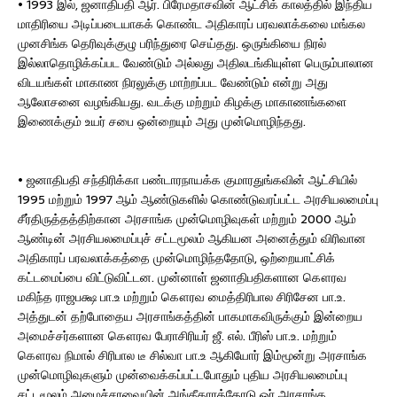
• 1993 இல், ஜனாதிபதி ஆர். பிரேமதாசவின் ஆட்சிக் காலத்தில் இந்திய
மாதிரியை அடிப்படையாகக் கொண்ட அதிகாரப் பரவலாக்கலை மங்கல
முனசிங்க தெரிவுக்குழு பரிந்துரை செய்தது. ஒருங்கியை நிரல்
இல்லாதொழிக்கப்பட வேண்டும் அல்லது அதிலடங்கியுள்ள பெரும்பாலான
விடயங்கள் மாகாண நிரலுக்கு மாற்றப்பட வேண்டும் என்று அது
ஆலோசனை வழங்கியது. வடக்கு மற்றும் கிழக்கு மாகாணங்களை
இணைக்கும் உயர் சபை ஒன்றையும் அது முன்மொழிந்தது.
• ஜனாதிபதி சந்திரிக்கா பண்டாரநாயக்க குமாரதுங்கவின் ஆட்சியில்
1995 மற்றும் 1997 ஆம் ஆண்டுகளில் கொண்டுவரப்பட்ட அரசியலமைப்பு
சீர்திருத்தத்திற்கான அரசாங்க முன்மொழிவுகள் மற்றும் 2000 ஆம்
ஆண்டின் அரசியலமைப்புச் சட்டமூலம் ஆகியன அனைத்தும் விரிவான
அதிகாரப் பரவலாக்கத்தை முன்மொழிந்ததோடு, ஒற்றையாட்சிக்
கட்டமைப்பை விட்டுவிட்டன. முன்னாள் ஜனாதிபதிகளான கௌரவ
மகிந்த ராஜபக்ஷ பா.உ மற்றும் கௌரவ மைத்திரிபால சிரிசேன பா.உ.
அத்துடன் தற்போதைய அரசாங்கத்தின் பாகமாகவிருக்கும் இன்றைய
அமைச்சர்களான கௌரவ பேராசிரியர் ஜீ. எல். பீரிஸ் பா.உ. மற்றும்
கௌரவ நிமால் சிரிபால டீ சில்வா பா.உ ஆகியோர் இம்மூன்று அரசாங்க
முன்மொழிவுகளும் முன்வைக்கப்பட்டபோதும் புதிய அரசியலமைப்பு
சட்டமூலம் அமைச்சரவையின் அங்கீகாரத்தோடு ஓர் அரசாங்க