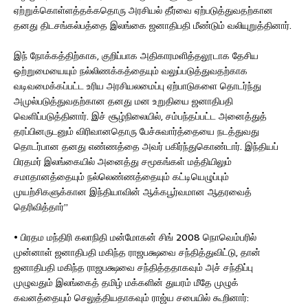
ஏற்றுக்கொள்ளத்தக்கதொரு அரசியல் தீர்வை ஏற்படுத்துவதற்கான
தனது திடசங்கல்பத்தை இலங்கை ஜனாதிபதி மீண்டும் வலியுறுத்தினார்.
இந் நோக்கத்திற்காக, குறிப்பாக அதிகாரமளித்தலூடாக தேசிய
ஒற்றுமையையும் நல்லிணக்கத்தையும் வலுப்படுத்துவதற்காக
வடிவமைக்கப்பட்ட உரிய அரசியலமைப்பு ஏற்பாடுகளை தொடர்ந்து
அமுல்படுத்துவதற்கான தனது மன உறுதியை ஜனாதிபதி
வெளிப்படுத்தினார். இச் சூழ்நிலையில், சம்பந்தப்பட்ட அனைத்துத்
தரப்பினருடனும் விரிவானதொரு பேச்சுவார்த்தையை நடத்துவது
தொடர்பான தனது எண்ணத்தை அவர் பகிர்ந்துகொண்டார். இந்தியப்
பிரதமர் இலங்கையில் அனைத்து சமூகங்கள் மத்தியிலும்
சமாதானத்தையும் நல்லெண்ணத்தையும் கட்டியெழுப்பும்
முயற்சிகளுக்கான இந்தியாவின் ஆக்கபூர்வமான ஆதரவைத்
தெரிவித்தார்”
• பிரதம மந்திரி கலாநிதி மன்மோகன் சிங் 2008 நொவெம்பரில்
முன்னாள் ஜனாதிபதி மகிந்த ராஜபக்ஷவை சந்தித்துவிட்டு, தான்
ஜனாதிபதி மகிந்த ராஜபக்ஷவை சந்தித்ததாகவும் அச் சந்திப்பு
முழுவதும் இலங்கைத் தமிழ் மக்களின் துயரம் மீதே முழுக்
கவனத்தையும் செலுத்தியதாகவும் ராஜ்ய சபையில் கூறினார்: