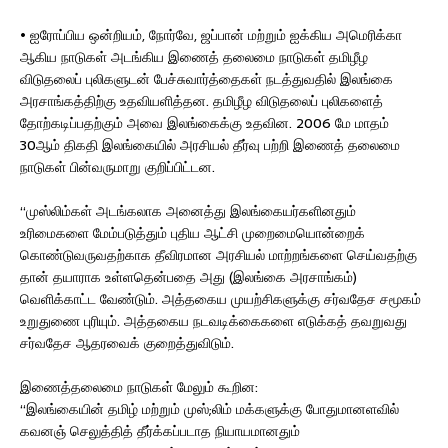
• ஐரோப்பிய ஒன்றியம், நோர்வே, ஜப்பான் மற்றும் ஐக்கிய அமெரிக்கா
ஆகிய நாடுகள் அடங்கிய இணைத் தலைமை நாடுகள் தமிழீழ
விடுதலைப் புலிகளுடன் பேச்சுவார்த்தைகள் நடத்துவதில் இலங்கை
அரசாங்கத்திற்கு உதவியளித்தன. தமிழீழ விடுதலைப் புலிகளைத்
தோற்கடிப்பதற்கும் அவை இலங்கைக்கு உதவின. 2006 மே மாதம்
30ஆம் திகதி இலங்கையில் அரசியல் தீர்வு பற்றி இணைத் தலைமை
நாடுகள் பின்வருமாறு குறிப்பிட்டன.
“முஸ்லிம்கள் அடங்கலாக அனைத்து இலங்கையர்களினதும்
உரிமைகளை மேம்படுத்தும் புதிய ஆட்சி முறைமையொன்றைக்
கொண்டுவருவதற்காக தீவிரமான அரசியல் மாற்றங்களை செய்வதற்கு
தான் தயாராக உள்ளதென்பதை அது (இலங்கை அரசாங்கம்)
வெளிக்காட்ட வேண்டும். அத்தகைய முயற்சிகளுக்கு சர்வதேச சமூகம்
உறுதுணை புரியும். அத்தகைய நடவடிக்கைகளை எடுக்கத் தவறுவது
சர்வதேச ஆதரவைக் குறைத்துவிடும்.
இணைத்தலைமை நாடுகள் மேலும் கூறின:
“இலங்கையின் தமிழ் மற்றும் முஸ்;லிம் மக்களுக்கு போதுமானளவில்
கவனஞ் செலுத்தித் தீர்க்கப்படாத நியாயமானதும்