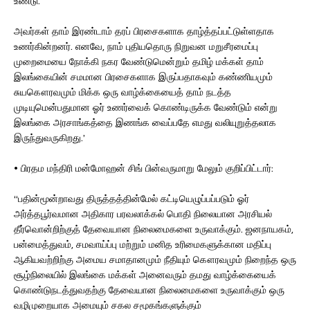
உண்டு.
அவர்கள் தாம் இரண்டாம் தரப் பிரசைகளாக தாழ்த்தப்பட்டுள்ளதாக
உணர்கின்றனர். எனவே, நாம் புதியதொரு நிறுவன மறுசீரமைப்பு
முறைமையை நோக்கி நகர வேண்டுமென்றும் தமிழ் மக்கள் தாம்
இலங்கையின் சமமான பிரசைகளாக இருப்பதாகவும் கண்ணியமும்
சுயகௌரவமும் மிக்க ஒரு வாழ்க்கையைத் தாம் நடத்த
முடியுமென்பதுமான ஓர் உணர்வைக் கொண்டிருக்க வேண்டும் என்று
இலங்கை அரசாங்கத்தை இணங்க வைப்பதே எமது வலியுறுத்தலாக
இருந்துவருகிறது.’
• பிரதம மந்திரி மன்மோஹன் சிங் பின்வருமாறு மேலும் குறிப்பிட்டார்:
“பதின்மூன்றாவது திருத்தத்தின்மேல் கட்டியெழுப்பப்படும் ஓர்
அர்த்தபூர்வமான அதிகார பரவலாக்கல் பொதி நிலையான அரசியல்
தீர்வொன்றிற்குத் தேவையான நிலைமைகளை உருவாக்கும். ஜனநாயகம்,
பன்மைத்துவம், சமவாய்ப்பு மற்றும் மனித உரிமைகளுக்கான மதிப்பு
ஆகியவற்றிற்கு அமைய சமாதானமும் நீதியும் கௌரவமும் நிறைந்த ஒரு
சூழ்நிலையில் இலங்கை மக்கள் அனைவரும் தமது வாழ்க்கையைக்
கொண்டுநடத்துவதற்கு தேவையான நிலைமைகளை உருவாக்கும் ஒரு
வழிமுறையாக அமையும் சகல சமூகங்களுக்கும்