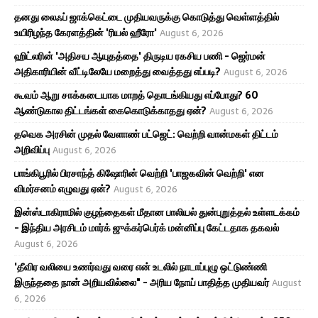
தனது லைஃப் ஜாக்கெட்டை முதியவருக்கு கொடுத்து வெள்ளத்தில்
உயிரிழந்த கேரளத்தின் 'ரியல் ஹீரோ'
August 6, 2026
ஹிட்லரின் 'அதிசய ஆயுதத்தை' திருடிய ரகசிய பணி - ஜெர்மன்
அதிகாரியின் வீட்டிலேயே மறைத்து வைத்தது எப்படி?
August 6, 2026
கூவம் ஆறு சாக்கடையாக மாறத் தொடங்கியது எப்போது? 60
ஆண்டுகால திட்டங்கள் கைகொடுக்காதது ஏன்?
August 6, 2026
தவெக அரசின் முதல் வேளாண் பட்ஜெட்: வெற்றி வான்மகள் திட்டம்
அறிவிப்பு
August 6, 2026
பாங்கிபூரில் பிரசாந்த் கிஷோரின் வெற்றி 'பாஜகவின் வெற்றி' என
விமர்சனம் எழுவது ஏன்?
August 6, 2026
இன்ஸ்டாகிராமில் குழந்தைகள் மீதான பாலியல் துன்புறுத்தல் உள்ளடக்கம்
- இந்திய அரசிடம் மார்க் ஜுக்கர்பெர்க் மன்னிப்பு கேட்டதாக தகவல்
August 6, 2026
'தீவிர வலியை உணர்வது வரை என் உடலில் நாடாப்புழு ஒட்டுண்ணி
இருந்ததை நான் அறியவில்லை" - அரிய நோய் பாதித்த முதியவர்
August
6, 2026