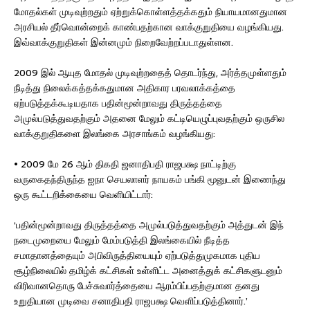
மோதல்கள் முடிவுற்றதும் ஏற்றுக்கொள்ளத்தக்கதும் நியாயமானதுமான
அரசியல் தீர்வொன்றைக் காண்பதற்கான வாக்குறுதியை வழங்கியது.
இவ்வாக்குறுதிகள் இன்னமும் நிறைவேற்றப்படாதுள்ளன.
2009 இல் ஆயுத மோதல் முடிவுற்றதைத் தொடர்ந்து, அர்த்தமுள்ளதும்
நீடித்து நிலைக்கத்தக்கதுமான அதிகார பரவலாக்கத்தை
ஏற்படுத்தக்கூடியதாக பதின்மூன்றாவது திருத்தத்தை
அமுல்படுத்துவதற்கும் அதனை மேலும் கட்டியெழுப்புவதற்கும் ஒருசில
வாக்குறுதிகளை இலங்கை அரசாங்கம் வழங்கியது:
• 2009 மே 26 ஆம் திகதி ஜனாதிபதி ராஜபக்ஷ நாட்டிற்கு
வருகைதந்திருந்த ஐநா செயலாளர் நாயகம் பங்கி மூனுடன் இணைந்து
ஒரு கூட்டறிக்கையை வெளியிட்டார்:
‘பதின்மூன்றாவது திருத்தத்தை அமுல்படுத்துவதற்கும் அத்துடன் இந்
நடைமுறையை மேலும் மேம்படுத்தி இலங்கையில் நீடித்த
சமாதானத்தையும் அபிவிருத்தியையும் ஏற்படுத்துமுகமாக புதிய
சூழ்நிலையில் தமிழ்க் கட்சிகள் உள்ளிட்ட அனைத்துக் கட்சிகளுடனும்
விரிவானதொரு பேச்சுவார்த்தையை ஆரம்பிப்பதற்குமான தனது
உறுதியான முடிவை சனாதிபதி ராஜபக்ஷ வெளிப்படுத்தினார்.’