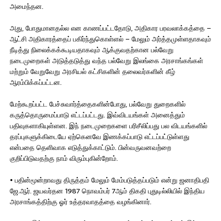
அமைந்தன.
அது, போதுமானதல்ல என காணப்பட்டதோடு, அதிகார பரவலாக்கத்தை –
ஆட்சி அதிகாரத்தைப் பகிர்ந்துகொள்ளல் – மேலும் அர்த்தமுள்ளதாகவும்
நீடித்து நிலைக்கக்கூடியதாகவும் ஆக்குவதற்கான பல்வேறு
நடைமுறைகள் அடுத்தடுத்து வந்த பல்வேறு இலங்கை அரசாங்கங்கள்
மற்றும் வேறுவேறு அரசியல் கட்சிகளின் தலைவர்களின் கீழ்
ஆரம்பிக்கப்பட்டன.
மேற்கூறப்பட்ட பேச்சுவார்த்தைகளின்போது, பல்வேறு துறைகளில்
கருத்தொருமைப்பாடு எட்டப்பட்டது. இவ்விடயங்கள் அனைத்தும்
பதிவுகளாகியுள்ளன. இந் நடைமுறைகளை பரிசீலிப்பது பல விடயங்களில்
தரப்புகளுக்கிடையே ஏற்கெனவே இணக்கப்பாடு எட்டப்பட்டுள்ளது
என்பதை தெளிவாக எடுத்துக்காட்டும். பின்வருவனவற்றை
குறிப்பிடுவதற்கு நாம் விரும்புகின்றோம்.
• பதின்மூன்றாவது திருத்தம் மேலும் மேம்படுத்தப்படும் என்று ஜனாதிபதி
ஜே.ஆர். ஜயவர்தன 1987 நொவம்பர் 7ஆம் திகதி புதுடில்லியில் இந்திய
அரசாங்கத்திற்கு ஓர் உத்தரவாதத்தை வழங்கினார்.