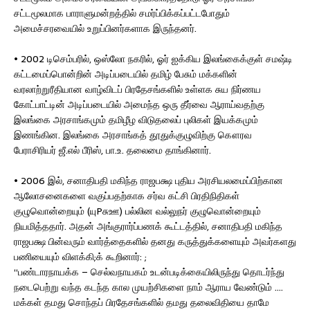
சட்டமூலமாக பாராளுமன்றத்தில் சமர்ப்பிக்கப்பட்டபோதும்
அமைச்சரவையில் உறுப்பினர்களாக இருந்தனர்.
• 2002 டிசெம்பரில், ஒஸ்லோ நகரில், ஓர் ஐக்கிய இலங்கைக்குள் சமஷ்டி
கட்டமைப்பொன்றின் அடிப்படையில் தமிழ் பேசும் மக்களின்
வரலாற்றுரீதியான வாழ்விடப் பிரதேசங்களில் உள்ளக சுய நிர்ணய
கோட்பாட்டின் அடிப்படையில் அமைந்த ஒரு தீர்வை ஆராய்வதற்கு
இலங்கை அரசாங்கமும் தமிழீழ விடுதலைப் புலிகள் இயக்கமும்
இணங்கின. இலங்கை அரசாங்கத் தூதுக்குழுவிற்கு கௌரவ
பேராசிரியர் ஜீ.எல் பீரிஸ், பா.உ. தலைமை தாங்கினார்.
• 2006 இல், சனாதிபதி மகிந்த ராஜபக்ஷ புதிய அரசியலமைப்பிற்கான
ஆலோசனைகளை வகுப்பதற்காக சர்வ கட்சி பிரதிநிதிகள்
குழுவொன்றையும் (யுPசுஊ) பல்லின வல்லுநர் குழுவொன்றையும்
நியமித்ததார். அதன் அங்குரார்ப்பணக் கூட்டத்தில், சனாதிபதி மகிந்த
ராஜபக்ஷ பின்வரும் வார்த்தைகளில் தனது கருத்துக்களையும் அவர்களது
பணியையும் விளக்கி;க் கூறினார்: ;
“பண்டாரநாயக்க – செல்வநாயகம் உடன்படிக்கையிலிருந்து தொடர்ந்து
நடைபெற்று வந்த கடந்த கால முயற்சிகளை நாம் ஆராய வேண்டும் ….
மக்கள் தமது சொந்தப் பிரதேசங்களில் தமது தலைவிதியை தாமே