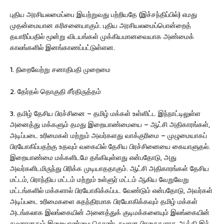
புதிய அரசியலமைப்பை இயற்றுவது பற்றியதே (இச்சந்திப்பில்) எமது
முதன்மையான கரிசனையாகும். புதிய அரசியலமைப்பொன்றைத்
தயாரிப்பதில் மூன்று விடயங்கள் முக்கியமானவையாக அண்மைக்
காலங்களில் இனங்காணப்பட்டுள்ளன.
1. நிறைவேற்று சனாதிபதி முறைமை
2. தேர்தல் தொகுதி சீர்திருத்தம்
3. தமிழ் தேசிய பிரச்சினை – தமிழ் மக்கள் உள்ளிட்ட இந்நாட்டிலுள்ள
அனைத்து மக்களும் தமது இறையாண்மையை – ஆட்சி அதிகாரங்கள்,
அடிப்படை உரிமைகள் மற்றும் அவர்களது வாக்குரிமை – முழுமையாகப்
பிரயோகிப்பதற்கு உதவும் வகையில் தேசிய பிரச்சினையை கையாளுதல்.
இறையாண்மை மக்களிடமே தங்கியுள்ளது என்பதோடு, அது
அவர்களிடமிருந்து பிரிக்க முடியாததாகும். ஆட்சி அதிகாரங்கள் தேசிய
மட்டம், பிராந்திய மட்டம் மற்றும் உள்ளுர் மட்டம் ஆகிய வேறுவேறு
மட்டங்களில் மக்களால் பிரயோகிக்கப்பட வேண்டும் என்பதோடு, அவர்கள்
அடிப்படை உரிமைகளை சுதந்திரமாக பிரயோகிக்கவும் தமிழ் மக்கள்
அடங்கலாக இலங்கையின் அனைத்துக் குடிமக்களையும் இலங்கையின்
சமனானதும் இறையாண்மை கொண்டதுமான பிரசைகளாக ஆக்கி இச்