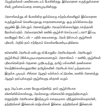
அழுத்தங்கள் பலவீனமடையப் போகின்றது. இவ்வாறான கருத்துக்களை
சிலர் முன்வைப்பதை காணமுடிகின்றது.
அரசாங்கத்துடன் பேசுகின்ற ஒவ்வொரு சந்தர்பங்களிலும் இவ்வாறான
கருத்துக்கள் வெளிவருவது சாதாரணமானது. ஒரு நம்பிக்கையற்ற
சூழலில் இடம்பெறும் அனைத்துமே அவநம்பிக்கையினூடாகத்தான்
நோக்கப்படும். அவ்வாறாயின் ரணில் சூழ்ச்சி செய்யமாட்டாரா? இப்படி
எவரேனும் கேட்டால் – பதில் சுலபமானது. அவர் நிச்சயம் சூழ்சிகள்
புரிவார். அதில் நாம் சந்தேகம் கொள்ளவேண்டியதில்லை.
ஏனெனில் அரசியல் என்பது எப்போதுமே அரசியல்தான். அரசியலும்
சூழ்ச்சியும் பிரிக்கமுடியாதவைகளாகும். அரசாங்கம் – ரணில், சூழ்சிகள்
புரிவாரென்றால் அதனை முறியடித்து, தமிழ் மக்களின் நலன்களை
வெற்றிகொள்வதுதானே தமிழர்களின் அரசியல் கெட்டித்தனமாக
இருக்க முடியும். சிங்கள ஆளும் வர்க்கம் மட்டுமல்ல, உலகில் அனைத்து
ஆளும் தரப்புக்களும் சூழ்சிகளுடன்தான் வரும்.
ஒரு அடிப்படையான வேறுபாடுண்டு. நாம் சூழ்ச்சியாக
விளங்கிக்கொள்வது, அவர்களது பார்வையில் ராஜதந்திரமாகும்.
ராஜதந்திர அரசியலை இரத்தமும் சதையுமாக புரிந்துகொள்வதாயின்,
தந்திரங்கள் இல்லாமல் ராஜ்யங்கள் இல்லை. தந்திரங்கள் இல்லாமல்