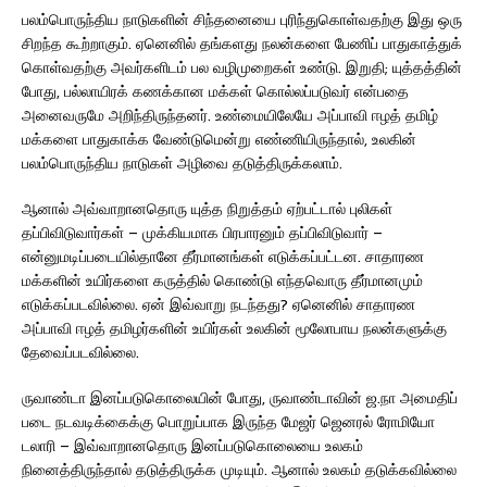
பலம்பொருந்திய நாடுகளின் சிந்தனையை புரிந்துகொள்வதற்கு இது ஒரு
சிறந்த கூற்றாகும். ஏனெனில் தங்களது நலன்களை பேணிப் பாதுகாத்துக்
கொள்வதற்கு அவர்களிடம் பல வழிமுறைகள் உண்டு. இறுதி; யுத்தத்தின்
போது, பல்லாயிரக் கணக்கான மக்கள் கொல்லப்படுவர் என்பதை
அனைவருமே அறிந்திருந்தனர். உண்மையிலேயே அப்பாவி ஈழத் தமிழ்
மக்களை பாதுகாக்க வேண்டுமென்று எண்ணியிருந்தால், உலகின்
பலம்பொருந்திய நாடுகள் அழிவை தடுத்திருக்கலாம்.
ஆனால் அவ்வாறானதொரு யுத்த நிறுத்தம் ஏற்பட்டால் புலிகள்
தப்பிவிடுவார்கள் – முக்கியமாக பிரபாரனும் தப்பிவிடுவார் –
என்னுமடிப்படையில்தானே தீர்மானங்கள் எடுக்கப்பட்டன. சாதாரண
மக்களின் உயிர்களை கருத்தில் கொண்டு எந்தவொரு தீர்மானமும்
எடுக்கப்படவில்லை. ஏன் இவ்வாறு நடந்தது? ஏனெனில் சாதாரண
அப்பாவி ஈழத் தமிழர்களின் உயிர்கள் உலகின் மூலோபாய நலன்களுக்கு
தேவைப்படவில்லை.
ருவாண்டா இனப்படுகொலையின் போது, ருவாண்டாவின் ஜ.நா அமைதிப்
படை நடவடிக்கைக்கு பொறுப்பாக இருந்த மேஜர் ஜெனரல் ரோமியோ
டலாரி – இவ்வாறானதொரு இனப்படுகொலையை உலகம்
நினைத்திருந்தால் தடுத்திருக்க முடியும். ஆனால் உலகம் தடுக்கவில்லை