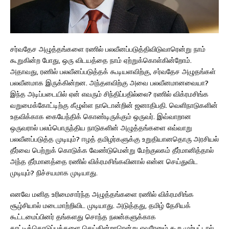
சர்வதேச அழுத்தங்களை ரணில் பலவீனப்படுத்திவிடுவாரென்று நாம்
கூறுகின்ற போது, ஒரு விடயத்தை நாம் ஏற்றுக்கொள்கின்றோம்.
அதாவது, ரணில் பலவீனப்படுத்தக் கூடியளவிற்கு, சர்வதேச அழுதங்கள்
பலவீனமாக இருக்கின்றன. அந்தளவிற்கு அவை பலவீனமானவையா?
இந்த அடிப்படையில் ஏன் எவரும் சிந்திப்பதில்லை? ரணில் விக்ரமசிங்க
வறுமைக்கோட்டிற்கு கீழுள்ள நாடொன்றின் ஜனாதிபதி. வெளிநாடுகளின்
உதவிக்காக கையேந்திக் கொண்டிருக்கும் ஒருவர். இவ்வாறான
ஒருவரால் பலம்பொருந்திய நாடுகளின் அழுத்தங்களை எவ்வாறு
பலவீனப்படுத்த முடியும்? ஈழத் தமிழர்களுக்கு உறுதியானதொரு அரசியல்
தீர்வை பெற்றுக் கொடுக்க வேண்டுமென்று மேற்குலகம் தீர்மானித்தால்
அந்த தீர்மானத்தை ரணில் விக்ரமசிங்கவினால் என்ன செய்துவிட
முடியும்? நிச்சயமாக முடியாது.
எனவே மனித உரிமைசார்ந்த அழுத்தங்களை ரணில் விக்ரமசிங்க
சூழ்சியால் மடைமாற்றிவிட முடியாது. அடுத்தது, தமிழ் தேசியக்
கூட்டமைப்பினர் தங்களது சொந்த நலன்களுக்காக
காட்டிக்கொடுப்புக்களை செய்கின்றாரென்று எவரேனும் கூற முற்பட்டால்,