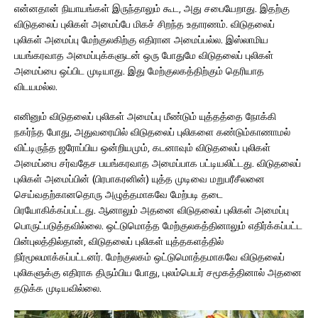
என்னதான் நியாயங்கள் இருந்தாலும் கூட, அது சபையேறாது. இதற்கு
விடுதலைப் புலிகள் அமைப்பே மிகச் சிறந்த உதாரணம். விடுதலைப்
புலிகள் அமைப்பு மேற்குலகிற்கு எதிரான அமைப்பல்ல. இஸ்லாமிய
பயங்கரவாத அமைப்புக்களுடன் ஒரு போதுமே விடுதலைப் புலிகள்
அமைப்பை ஒப்பிட முடியாது. இது மேற்குலகத்திற்கும் தெரியாத
விடயமல்ல.
எனினும் விடுதலைப் புலிகள் அமைப்பு மீண்டும் யுத்தத்தை நோக்கி
நகர்ந்த போது, அதுவரையில் விடுதலைப் புலிகளை கண்டும்காணாமல்
விட்டிருந்த ஜரோப்பிய ஒன்றியமும், கடனாவும் விடுதலைப் புலிகள்
அமைப்பை சர்வதேச பயங்கரவாத அமைப்பாக பட்டியலிட்டது. விடுதலைப்
புலிகள் அமைப்பின் (பிரபாகரனின்) யுத்த முடிவை மறுபரீசீலனை
செய்வதற்கானதொரு அழுத்தமாகவே மேற்படி தடை
பிரயோகிக்கப்பட்டது. ஆனாலும் அதனை விடுதலைப் புலிகள் அமைப்பு
பொருட்படுத்தவில்லை. ஒட்டுமொத்த மேற்குலகத்தினாலும் எதிர்க்கப்பட்ட
பின்புலத்தில்தான், விடுதலைப் புலிகள் யுத்தகளத்தில்
நிர்மூலமாக்கப்பட்டனர். மேற்குலகம் ஒட்டுமொத்தமாகவே விடுதலைப்
புலிகளுக்கு எதிராக திரும்பிய போது, புலம்பெயர் சமூகத்தினால் அதனை
தடுக்க முடியவில்லை.