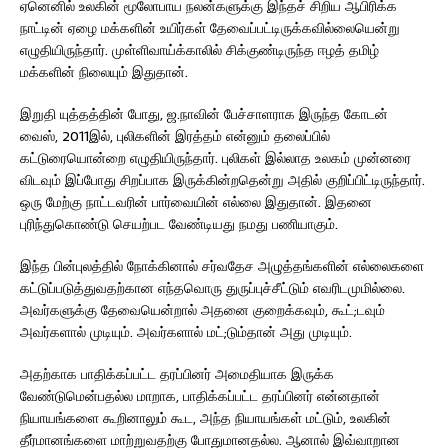
ஏனெனில் உலகின் மூலோபாய நலன்களுக்கு இந்தச் சிறிய ஆபிரிக்க
நாட்டின் ஏழை மக்களின் உயிர்கள் தேவைப்பட்டிருக்கவில்லையென்று
எழுதியிருந்தார். முள்ளிவாய்க்காலில் சிக்குண்டிருந்த ஈழத் தமிழ்
மக்களின் நிலையும் இதுதான்.
இறுதி யுத்தத்தின் போது, ஜ.நாவின் பேச்சாளராக இருந்த கோடன்
வைஸ், 2011இல், புலிகளின் இரத்தம் என்னும் தலைப்பில்
கட்டுரையொன்றை எழுதியிருந்தார். புலிகள் இல்லாத உலகம் முன்னரை
விடவும் இப்போது சிறப்பாக இருக்கின்றதென்று அதில் குறிப்பிட்டிருந்தார்.
ஒரு மேற்கு நாட்டவரின் பார்வையின் எல்லை இதுதான். இதனை
புரிந்துகொண்டு செயற்பட வேண்டியது நமது பணியாகும்.
இந்த பின்புலத்தில் நோக்கினால் சர்வதேச அழுத்தங்களின் எல்லைகளை
கட்டுப்படுத்துவதற்கான எந்தவொரு துருப்புச்சீட்டும் எவரிடமுமில்லை.
அவர்களுக்கு தேவையென்றால் அதனை குறைக்கவும், கூட்;டவும்
அவர்களால் முடியும். அவர்களால் மட்;டும்தான் அது முடியும்.
அதற்காக பாதிக்கப்பட்ட தரப்பினர் அமைதியாக இருக்க
வேண்டுமென்பதல்ல மாறாக, பாதிக்கப்பட்ட தரப்பினர் என்னதான்
நியாயங்களை கூறினாலும் கூட, அந்த நியாயங்கள் மட்டும், உலகின்
தீர்மானங்களை மாற்றுவதற்கு போதுமானதல்ல. ஆனால் இவ்வாறான