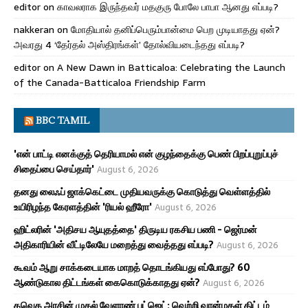
editor
on
காவலராக இருந்தவர் மதகுரு போலே பாபா ஆனது எப்படி?
nakkeran
on
மோதியால் தனிப்பெரும்பான்மை பெற முடியாதது ஏன்?
அவரது 4 ‘தேர்தல் அஸ்திரங்கள்’ தோல்வியடைந்தது எப்படி?
editor
on
A New Dawn in Batticaloa: Celebrating the Launch
of the Canada-Batticaloa Friendship Farm
BBC TAMIL
'என் பாட்டி எனக்குத் தெரியாமல் என் குழந்தைக்கு பெண் பிறப்புறுப்புச்
சிதைப்பை செய்தார்'
August 6, 2026
தனது லைஃப் ஜாக்கெட்டை முதியவருக்கு கொடுத்து வெள்ளத்தில்
உயிரிழந்த கேரளத்தின் 'ரியல் ஹீரோ'
August 6, 2026
ஹிட்லரின் 'அதிசய ஆயுதத்தை' திருடிய ரகசிய பணி - ஜெர்மன்
அதிகாரியின் வீட்டிலேயே மறைத்து வைத்தது எப்படி?
August 6, 2026
கூவம் ஆறு சாக்கடையாக மாறத் தொடங்கியது எப்போது? 60
ஆண்டுகால திட்டங்கள் கைகொடுக்காதது ஏன்?
August 6, 2026
தவெக அரசின் முதல் வேளாண் பட்ஜெட்: வெற்றி வான்மகள் திட்டம்