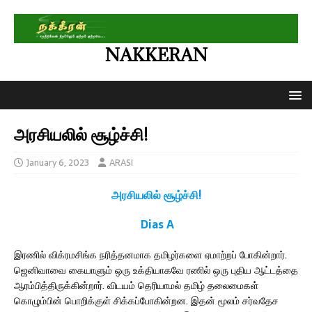
NAKKERAN
அரசியலில் சூழ்ச்சி!
January 6, 2023
ARASI
அரசியலில் சூழ்ச்சி!
Dias A
இரணில் விக்ரமசிங்க நரித்தனமாக தமிழர்களை ஏமாற்றப் போகின்றார்.
ஜெனிவாவை கையாளும் ஒரு உக்தியாகவே ரணில் ஒரு புதிய ஆட்டத்தை
ஆரம்பித்திருக்கின்றார். விடயம் தெரியாமல் தமிழ் தலைமைகள்
கொழும்பின் பொறிக்குள் சிக்கப்போகின்றன. இதன் மூலம் சர்வதேச