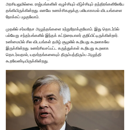
அரசியலுமில்லை. ராஜ்யங்களின் எழுச்சியும் வீழ்ச்சியும் தந்திரங்களிலேயே
தங்கியிருக்கின்றது. எனவே உணச்சிகளுக்கு பலியாகாமல் விடயங்களை
நோக்கப் பழகுவோம்.
முதலில் சர்வதேச அழுத்தங்களை உற்றுநோக்குவோம். இது தொடர்பில்
பல்வேறு சந்தர்பங்களில் இந்தக் கட்டுரையாளர் குறிப்பிட்டிருக்கின்றார்.
உண்மையில் சில விடயங்கள் தமிழ் சூழலில் கூறியது கூறலாகவே
இருக்கின்றது. உணர்சிவசப்பட்ட கருத்துக்கள் கூறியது கூறலாக
தொடர்வதால், யதார்தங்களையும் திரும்பத்திரும்ப அழுத்தி
கூறவேண்டியிருக்கின்றது.