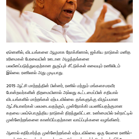
ஏனெனில், விடயங்களை ஆழமாக நோக்கினால், ஜக்கிய நாடுகள் மனித
உரிமைகள் பேரவையின் ஊடான அழுத்தங்களை
பலவீனப்படுத்துவதற்கான துருப்புச் சீட்டுக்கள் எவையும் ரணிலிடம்
இல்லை. ரணிலால் அது முடியாது.
2015 ஆட்சி மாற்றத்தின் பின்னர், ரணில் மற்றும் மங்களசமரவீர
போன்றவர்களின் திறமையினால் அல்லது கூட்டமைப்பின் சதியால்
விடயங்களில் மாற்றங்கள் ஏற்படவில்லை. தங்களுக்கு விருப்பமான
ஆட்சியாளர்கள் பலமடைவதற்கும், முன்நோக்கி பயணிப்பதற்குமான
கதவை பலம்பொருந்திய நாடுகள் திறந்துவிட்டன. உண்மையில் உள்நாட்டில்
முன்னேற்றங்களை காண்பிப்பதற்கான வாய்ப்புக்களை வழங்கினர்.
ஆனால் எதிர்பார்த்த முன்னேற்றங்கள் ஏற்படவில்லை. ஒரு வேளை ரணில்-