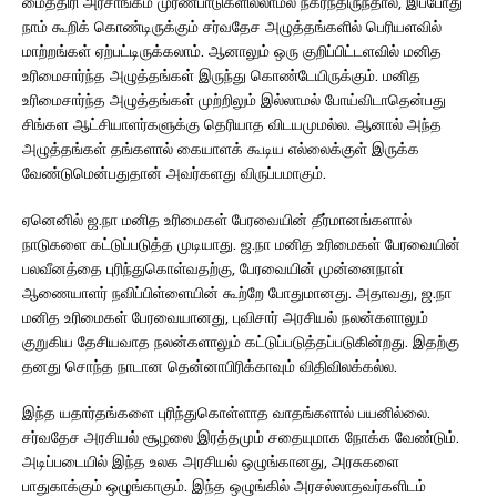
மைத்திரி அரசாங்கம் முரண்பாடுகளில்லாமல் நகர்ந்திருந்தால், இப்போது
நாம் கூறிக் கொண்டிருக்கும் சர்வதேச அழுத்தங்களில் பெரியளவில்
மாற்றங்கள் ஏற்பட்டிருக்கலாம். ஆனாலும் ஒரு குறிப்பிட்டளவில் மனித
உரிமைசார்ந்த அழுத்தங்கள் இருந்து கொண்டேயிருக்கும். மனித
உரிமைசார்ந்த அழுத்தங்கள் முற்றிலும் இல்லாமல் போய்விடாதென்பது
சிங்கள ஆட்சியாளர்களுக்கு தெரியாத விடயமுமல்ல. ஆனால் அந்த
அழுத்தங்கள் தங்களால் கையாளக் கூடிய எல்லைக்குள் இருக்க
வேண்டுமென்பதுதான் அவர்களது விருப்பமாகும்.
ஏனெனில் ஜ.நா மனித உரிமைகள் பேரவையின் தீர்மானங்களால்
நாடுகளை கட்டுப்படுத்த முடியாது. ஜ.நா மனித உரிமைகள் பேரவையின்
பலவீனத்தை புரிந்துகொள்வதற்கு, பேரவையின் முன்னைநாள்
ஆணையாளர் நவிப்பிள்ளையின் கூற்றே போதுமானது. அதாவது, ஜ.நா
மனித உரிமைகள் பேரவையானது, புவிசார் அரசியல் நலன்களாலும்
குறுகிய தேசியவாத நலன்களாலும் கட்டுப்படுத்தப்படுகின்றது. இதற்கு
தனது சொந்த நாடான தென்னாபிரிக்காவும் விதிவிலக்கல்ல.
இந்த யதார்தங்களை புரிந்துகொள்ளாத வாதங்களால் பயனில்லை.
சர்வதேச அரசியல் சூழலை இரத்தமும் சதையுமாக நோக்க வேண்டும்.
அடிப்படையில் இந்த உலக அரசியல் ஒழுங்கானது, அரசுகளை
பாதுகாக்கும் ஒழுங்காகும். இந்த ஒழுங்கில் அரசல்லாதவர்களிடம்