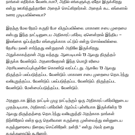
நாங்கள் எதிர்க்க வேண்டாமா?, அதில் எங்களுக்கு ஏதோ இருக்கிறது
என்று ஊகித்துத்தானே அதைச் செய்கிறார்கள். அதைக் கூட எங்களால்
உணர முடியவில்லையா?
இதற்கு மேல நேரம் கருதி பேச விரும்பவில்லை. மாகாண சபை முறைமை
என்பது இந்த நாட்டினுடைய அதிகாரப் பகிர்வு. ஏனென்றால் இந்திய –
இலங்கை ஒப்பந்தமே எங்களுக்காக மட்டும் என்று சொல்லவில்லை.
தேசிய நலன் சார்ந்தது என்றுதான் அதிலே இருக்கிறது.
அதுக்காகத்தான் அது வந்தது. ஆனபடியால் 13 ஆவது திருத்தம்
இருக்க வேண்டும். அதனாலேதான் இந்த மொழி உரிமை
அரசியலமைப்புக்குள்ளே கொண்டு வரப்பட்டது. ஆகவே 13 ஆவது
திருத்தம் பலப்படுத்தப்பட வேண்டும். மாகாண சபை முறைமை தொடர்ந்து
வலியுறுத்தப்பட வேண்டும். பலப்படுத்தப்பட வேண்டும். திருத்தப்பட
வேண்டும். மேன்மைப்படுத்தப்பட வேண்டும்.
அதனூடாக இந்த நாட்டில் முழு நாட்டிற்கும் ஒரு அதிகாரப் பகிர்வினுடைய
முதற்படியாக, அதிகாரப் பகிர்வின் ஆரம்பப் புள்ளியாக இருக்கின்ற 13
ஆவது திருத்தத்தை தொடர்ந்து வலியுறுத்தி அதற்காக நாங்கள்
நிற்கிறோம் என்ற ஒரு தெளிவான கருத்தை முன்வைத்து என்னுடைய
கருத்துரையை நிறைவு செய்கிறேன். நன்றி.” என்று அவர் தனது
கருத்துரையில் கூறினார்.