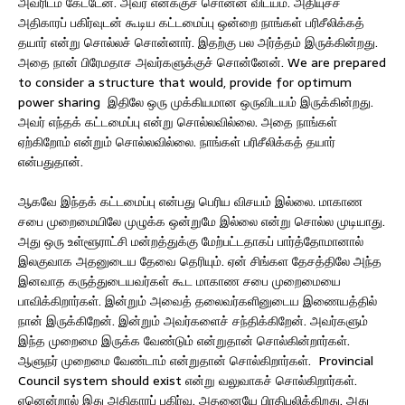
அவரிடம் கேட்டேன். அவர் எனக்குச் சொன்ன விடயம். அதியுச்ச
அதிகாரப் பகிர்வுடன் கூடிய கட்டமைப்பு ஒன்றை நாங்கள் பரிசீலிக்கத்
தயார் என்று சொல்லச் சொன்னார். இதற்கு பல அர்த்தம் இருக்கின்றது.
அதை நான் பிரேமதாச அவர்களுக்குச் சொன்னேன். We are prepared
to consider a structure that would, provide for optimum
power sharing இதிலே ஒரு முக்கியமான ஒருவிடயம் இருக்கின்றது.
அவர் எந்தக் கட்டமைப்பு என்று சொல்லவில்லை. அதை நாங்கள்
ஏற்கிறோம் என்றும் சொல்லவில்லை. நாங்கள் பரிசீலிக்கத் தயார்
என்பதுதான்.
ஆகவே இந்தக் கட்டமைப்பு என்பது பெரிய விசயம் இல்லை. மாகாண
சபை முறைமையிலே முழுக்க ஒன்றுமே இல்லை என்று சொல்ல முடியாது.
அது ஒரு உள்ளூராட்சி மன்றத்துக்கு மேற்பட்டதாகப் பார்த்தோமானால்
இலகுவாக அதனுடைய தேவை தெரியும். ஏன் சிங்கள தேசத்திலே அந்த
இனவாத கருத்துடையவர்கள் கூட மாகாண சபை முறைமையை
பாவிக்கிறார்கள். இன்றும் அவைத் தலைவர்களினுடைய இணையத்தில்
நான் இருக்கிறேன். இன்றும் அவர்களைச் சந்திக்கிறேன். அவர்களும்
இந்த முறைமை இருக்க வேண்டும் என்றுதான் சொல்கின்றார்கள்.
ஆளுநர் முறைமை வேண்டாம் என்றுதான் சொல்கிறார்கள். Provincial
Council system should exist என்று வலுவாகச் சொல்கிறார்கள்.
ஏனென்றால் இது அதிகாரப் பகிர்வு. அதனையே பிரதிபலிக்கிறது. அது