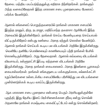
தேவை. மத்திய மயப்படுத்தலுக்கு எதிராக நிற்கிறார்கள். நாங்களும்
அந்த வகையிலேதான் இந்த மாகாண சபை முறைமையை மேலாகப்
பார்க்க வேண்டும்.
ஆனால் எங்களைப் பொறுத்தவரையில் நாங்கள் மாகாண சபையில்
இருந்த நானும், திரு. நடராஜா, மதிர்ப்பாந்த தவராசா ஆகியோர் இந்த
அவையில் இருக்கின்றோம். நாங்கள் செய்ய வேண்டியதை செய்யாமல்
விட்டிருக்கிறோம் என்பது உண்மை. அதை ஏற்றுக் கொள்ள வேண்டும்.
ஆனால் நாங்கள் செய்யக் கூடிய பல விடயங்கள் அதிலே இருக்கின்றது.
வெளியே தனியே பொலிஸையும் காணியையும் பற்றி நாங்கள் பேசிக்
கொண்டிருக்கிறோம். அது தேவைதான். ஆனால் எவ்வளவு விடயங்கள்
விவசாயம், உள்ளூராட்சி இப்படி எத்தனை விடயங்கள் அதிலே
இருக்கின்றது. அதை நாங்கள் கையாளலாம். அதை இலங்கை பூராகவும்
கையாள்வார்கள். நாங்கள் எங்களுடைய மக்களுக்காக, எல்லாக்கட்சி
உறுப்பினர்களை உள்ளடக்கிய சபையிலேயே பரிசீலித்து பல விடயங்களை
முன்னெடுக்கக் கூடிய வாய்ப்பு இருக்கின்றது.
ஆக மாகாண சபை முறைமை என்பதை பெரும் அரசியலுக்குள்ளே
புகுத்தி, இது தேசிய இனப் பிரச்சினைக்கான தீர்வு என்று சொல்லி
அதனாலே நாங்கள் சமஷ்டியை கைவிட்டிட்டோம் என்று சொல்கின்றனர்.