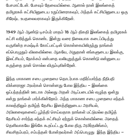
பேசமாட்டேன். பேசவும் தேவையில்லை. ஆனால் நான் இலங்கைத்
தமிழரசுக் கட்சியினுடைய உறுப்பினராகவும், அந்தக் கட்சியினுடைய ஒரு
சிரேஷ்ட உபதலைவராகவும் இருக்கிறேன்.
1949 ஆம் ஆண்டு டிசம்பர் மாதம் 18 ஆம் திகதி இலங்கைத் தமிழரசுக்
கட்சி வரித்துக் கொண்ட இன்று வரை நிலையாக கடைப்பிடித்து
வருகின்ற சமஷ்டிக் கோட்பாட்டின் கொள்கையிலிருந்து நாங்கள்
எப்பொழுதும் விலகவில்லை. ஆகவே, அதுதான் எங்களுடைய இலக்கு,
இலட்சியம், நோக்கம் என்பதை வலியுறுத்துக் கொண்டு என்னுடைய
கருத்தை நான் சொல்ல விரும்புகின்றேன்.
இந்த மாகாண சபை முறைமை தொடர்பாக மதிர்ப்பார்ந்த நீதிபதி
விக்னராஜா அவர்கள் சொன்னது போல இந்திய – இலங்கை
ஒப்பந்தத்தின் ஊடாக அல்லது அதன் அடிப்படையில் எழுந்த ஒன்று
என்று நாங்கள் பார்க்கின்றோம். அந்த மாகாண சபை முறைமை எந்தக்
காலத்திலும் தமிழ்த் தேசிய இனத்தினுடைய அரசியல்,
அபிலாஷைகளைப் பூர்த்தி செய்வதாக நாங்கள் மட்டுமல்ல தமிழ்த்
தேசியம் சார்ந்த எந்தக் கட்சியும் ஏற்றுக் கொள்ளவில்லை. அதைத்
தெளிவாகவே இங்கே கூறப்பட்டது போல திரு அமிர்தலிங்கம்,
சிவசிதம்பரம், சம்பந்தன் போன்றவர்கள் அப்பொழுது இந்த இந்திய –