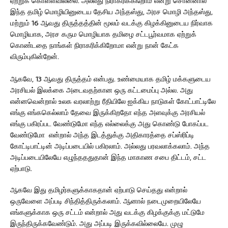
ஏற்றுக் கொள்ளவில்லை. அல்லது நிராகரிக்கிறோம் என்று சொன்னால்
இந்த தமிழ் மொழியினுடைய தேசிய அந்தஸ்து, அரச மொழி அந்தஸ்து,
மற்றும் 16 ஆவது திருத்தத்தின் மூலம் வடக்கு கிழக்கினுடைய நிர்வாக
மொழியாக, அரச கரும மொழியாக தமிழை சட்டபூர்வமாக ஏற்றுக்
கொண்டதை நாங்கள் நிராகரிக்கிறோமா என்று நான் கேட்க
விரும்புகின்றேன்.
ஆகவே, 13 ஆவது திருத்தம் என்பது. உண்மையாக தமிழ் மக்களுடைய
அரசியல் இலக்கை அடைவதற்கான ஒரு கட்டமைப்பு அல்ல. அது
என்னவென்றால் உலக வரலாற்று ரீதியிலே ஐக்கிய நாடுகள் கோட்பாட்டிலே
எங்கு எங்ககெல்லாம் தேவை இருக்கிறதோ எந்த அளவுக்கு அரசியல்
எங்கு பகிரப்பட வேண்டுமோ எந்த எல்லைக்கு அது கொண்டு போகப்பட
வேண்டுமோ என்றால் அந்த இடத்துக்கு அதிகாரத்தை சப்ஸ்ரிப்டி
கோட்டிபாட்டின் அடிப்படையில் பகிரலாம். அல்லது பரவலாக்கலாம். அந்த
அடிப்படையிலேயே எழுந்தததுதான் இந்த மாகாண சபை திட்டம், சட்ட
ஏற்பாடு.
ஆகவே இது தமிழர்களுக்காகதான் ஏற்பாடு செய்தது என்றால்
ஒருவேளை அப்படி சிந்தித்திருக்கலாம். ஆனால் நடைமுறையிலேயே
எங்களுக்காக ஒரு சட்டம் என்றால் அது வடக்கு கிழக்குக்கு மட்டுமே
இருந்திருக்கவேண்டும். அது அப்படி இருக்கவில்லையே. முழு