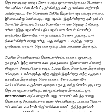
இது சமஷ்டிக்கு மாற்று அல்ல. சமஷ்டி முறைமையினுடைய அம்சங்கள்
சில அங்கே உள்ளடக்கப்பட்டிருக்கின்றது என்பது உண்மை. அதிகாரப்
பகிர்வினுடைய சில அம்சங்கள் அதிலே இருக்கின்றது என்பது உண்மை.
இல்லை என்று சொல்ல முடியாது. ஆகவே இருக்கின்றதை ஏன் நாம் விட
வேண்டும். இல்லாமல் செய்ய வேண்டும் என்றால் அதுக்கு அடுத்தது
என்ன? இந்த அரசாங்கம் புதிய அரசியலமைப்பைக் கொண்டு
வருகிறதோ இல்லையோ என்று என்னால் சொல்ல முடியாது. நான்
நினைக்கிறேன் வராது என்று. அது என்னுடைய கருத்து. வராது.
ஒருவேளை வந்தால், அது எங்களுக்கு மிகப் பாதகமாக இருக்கும்.
ஆகவே இருக்கிறதையும் இல்லாமல் செய்ய நாங்கள் முயல்வது
தவறாகும். இந்த மாகாண சபை முறைமையை இலாவகமாக வினைத்
திறனுடன் செயற்படுத்தக் கூடிய ஆற்றல் இந்த இனத்திற்கு இருக்கிறது.
எங்களுடைய மக்களுக்கு அந்த ஆற்றல் இருக்கிறது. அந்த ஆளுமை
எங்களிடம் இருக்கிறது. அதை நாங்கள் சில சமயங்களிலே
செய்யவில்லை. அதுக்காக முறைமை தவறு என்று சொல்ல முடியாது.
இது பாராளுமன்றத்திற்கும் உள்ளூராட்சிக்கும் இடைப்பட்ட ஒரு
Intermediary. அவ்வளவுதான். அது மாகாணம் சம்பந்தமானது.
இன்றைக்கு தென்னிலங்கை என்ன சொல்கின்றது. மாகாண ரீதியான
கட்டமைப்பை அவர்கள் விரும்பவில்லை. மாவட்டத்திற்கு நாங்கள்