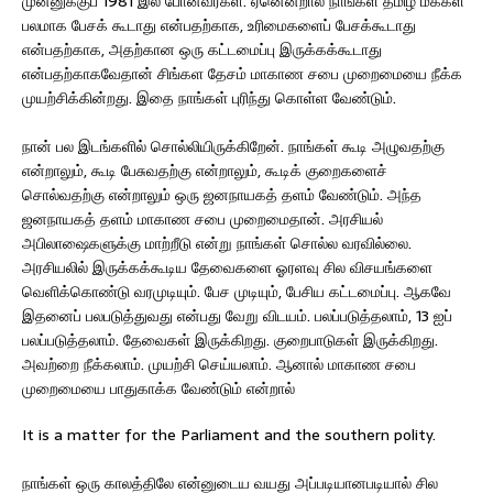
முன்னுக்குப் 1981 இல் போனவர்கள். ஏனென்றால் நாங்கள் தமிழ் மக்கள்
பலமாக பேசக் கூடாது என்பதற்காக, உரிமைகளைப் பேசக்கூடாது
என்பதற்காக, அதற்கான ஒரு கட்டமைப்பு இருக்கக்கூடாது
என்பதற்காகவேதான் சிங்கள தேசம் மாகாண சபை முறைமையை நீக்க
முயற்சிக்கின்றது. இதை நாங்கள் புரிந்து கொள்ள வேண்டும்.
நான் பல இடங்களில் சொல்லியிருக்கிறேன். நாங்கள் கூடி அழுவதற்கு
என்றாலும், கூடி பேசுவதற்கு என்றாலும், கூடிக் குறைகளைச்
சொல்வதற்கு என்றாலும் ஒரு ஜனநாயகத் தளம் வேண்டும். அந்த
ஜனநாயகத் தளம் மாகாண சபை முறைமைதான். அரசியல்
அபிலாஷைகளுக்கு மாற்றீடு என்று நாங்கள் சொல்ல வரவில்லை.
அரசியலில் இருக்கக்கூடிய தேவைகளை ஓரளவு சில விசயங்களை
வெளிக்கொண்டு வரமுடியும். பேச முடியும், பேசிய கட்டமைப்பு. ஆகவே
இதனைப் பலபடுத்துவது என்பது வேறு விடயம். பலப்படுத்தலாம், 13 ஐப்
பலப்படுத்தலாம். தேவைகள் இருக்கிறது. குறைபாடுகள் இருக்கிறது.
அவற்றை நீக்கலாம். முயற்சி செய்யலாம். ஆனால் மாகாண சபை
முறைமையை பாதுகாக்க வேண்டும் என்றால்
It is a matter for the Parliament and the southern polity.
நாங்கள் ஒரு காலத்திலே என்னுடைய வயது அப்படியானபடியால் சில