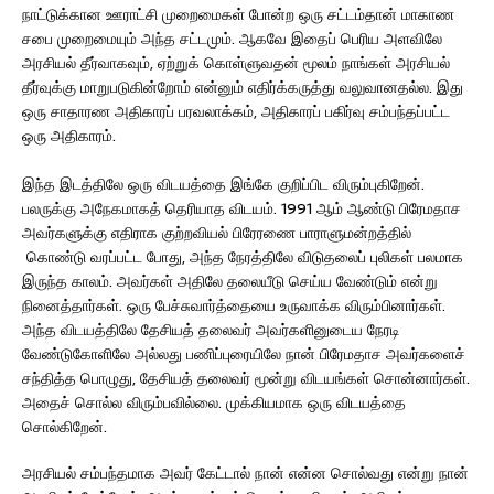
நாட்டுக்கான ஊராட்சி முறைமைகள் போன்ற ஒரு சட்டம்தான் மாகாண
சபை முறைமையும் அந்த சட்டமும். ஆகவே இதைப் பெரிய அளவிலே
அரசியல் தீர்வாகவும், ஏற்றுக் கொள்ளுவதன் மூலம் நாங்கள் அரசியல்
தீர்வுக்கு மாறுபடுகின்றோம் என்னும் எதிர்க்கருத்து வலுவானதல்ல. இது
ஒரு சாதாரண அதிகாரப் பரவலாக்கம், அதிகாரப் பகிர்வு சம்பந்தப்பட்ட
ஒரு அதிகாரம்.
இந்த இடத்திலே ஒரு விடயத்தை இங்கே குறிப்பிட விரும்புகிறேன்.
பலருக்கு அநேகமாகத் தெரியாத விடயம். 1991 ஆம் ஆண்டு பிரேமதாச
அவர்களுக்கு எதிராக குற்றவியல் பிரேரணை பாராளுமன்றத்தில்
கொண்டு வரப்பட்ட போது, அந்த நேரத்திலே விடுதலைப் புலிகள் பலமாக
இருந்த காலம். அவர்கள் அதிலே தலையீடு செய்ய வேண்டும் என்று
நினைத்தார்கள். ஒரு பேச்சுவார்த்தையை உருவாக்க விரும்பினார்கள்.
அந்த விடயத்திலே தேசியத் தலைவர் அவர்களினுடைய நேரடி
வேண்டுகோளிலே அல்லது பணிப்புரையிலே நான் பிரேமதாச அவர்களைச்
சந்தித்த பொழுது, தேசியத் தலைவர் மூன்று விடயங்கள் சொன்னார்கள்.
அதைச் சொல்ல விரும்பவில்லை. முக்கியமாக ஒரு விடயத்தை
சொல்கிறேன்.
அரசியல் சம்பந்தமாக அவர் கேட்டால் நான் என்ன சொல்வது என்று நான்