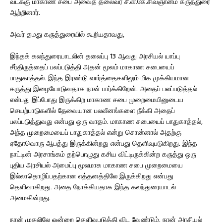
வடக்கு மாகாண சபை அவைத் தலைவர் சீ.வீ.கே.சிவஞானம் கருத்துரை
ஆற்றினார்.
அவர் தமது கருத்துரையில் கூறியதாவது,
இந்தக் கலந்துரையாடலின் தலைப்பு 13 ஆவது அரசியல் யாப்பு
சீர்திருத்தைப் பலப்படுத்தி அதன் மூலம் மாகாண சபையைப்
பாதுகாத்தல். இந்த இரண்டு வார்த்தைகளிலும் மிக முக்கியமான
கருத்து இழையோடுவதாக நான் பார்க்கிறேன். அதைப் பலப்படுத்தல்
என்பது இப்போது இருக்கிற மாகாண சபை முறைமையினுடைய
செயற்பாடுகளில் தேவையான பலவீனங்களை நீக்கி அதைப்
பலப்படுத்துவது என்பது ஒரு வாதம். மாகாண சபையைப் பாதுகாத்தல்,
அந்த முறைமையைப் பாதுகாத்தல் என்று சொன்னால் அதற்கு
ஏதோவொரு ஆபத்து இருக்கின்றது என்பது தெளிவுபடுகிறது. இந்த
நாட்டின் அரசாங்கம் தற்பொழுது கசிய விட்டிருக்கின்ற கருத்து ஒரு
புதிய அரசியல் அமைப்பு மூலமாக மாகாண சபை முறைமையை
இல்லாதொழிப்பதற்கான எத்தனத்திலே இருக்கிறது என்பது
தெளிவாகிறது. அதை நோக்கியதாக இந்த கலந்துரையாடல்
அமைகின்றது.
நான் முதலிலே ஒன்றை தெளிவுபடுத்தி விட வேண்டும். நான் அரசியல்