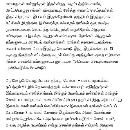
வரலாறுகள் என்னுக்குள் இருக்கிறது. ஆரம்பத்திலே சமஷ்டி
கேட்டபொழுது எங்கள் எல்லாரையும் சேர்த்து ஏளனம் செய்தவர்கள்
இருக்கிறார்கள். இப்பவும் இருக்கிறார்கள். முந்தியும் இருந்தார்கள்.
கட்சிகள் இருந்தன. இன்றைக்கு எல்லாரும் நாங்கள் ஒரு சமஷ்டி
முறைமையைத் தொடர்ந்து வலியுறுத்தி வருகிறோம். அதுதான்
எங்களுடைய இலக்கு. அதுதான் எங்களுடை நோக்கம். அதுதான்
எங்களுடைய அரசியல் எண்ணங்கள். நாங்கள் சரணடையவில்லை,
கைவிடவில்லை. அப்படிஇருந்து கொண்டு இந்த இருக்கக்கூடிய 13
ஆவது திருத்தச் சட்டத்தை அமுல் செய்து அதிலுள்ள குறைபாடுகளை
நீக்கச் சொல்லி, எங்களுடைய ஜனநாயக ரீதியிலான செயற்பாடுகளை
முன்னெடுக்க வேண்டும்.
அதிலே ஒரேயொரு விசயம் தந்தை செல்வா – பண்டாரநாயக்கா
ஒப்பந்தம் 57 இல் தொலைந்ததும், அங்காலையும் எதிர்த்தார்கள்.
இங்காலையும் எதிர்த்தார்கள். இங்கும் வேண்டாம் என்றார்கள் அங்கும்
வேண்டாம் என்றார்கள். கடைசியில் அவ் ஒப்பந்தம் கிழித்து எறியப்பட்டது.
இதையேதான் நாங்கள் செய்கிறோமா? இதைதான் நாங்கள் செய்யப்
போகிறோமா?. நாங்கள் பேசாமல் இருக்கலாமே. அவன் வேண்டாம்
என்றால் அதுக்காகவோ அவர்களை நாங்கள் எதிர்க்க வேண்டாமா?,
அதை அழிக்க வேண்டும் என்று சொல்கிறார்கள் என்றால் அதனை