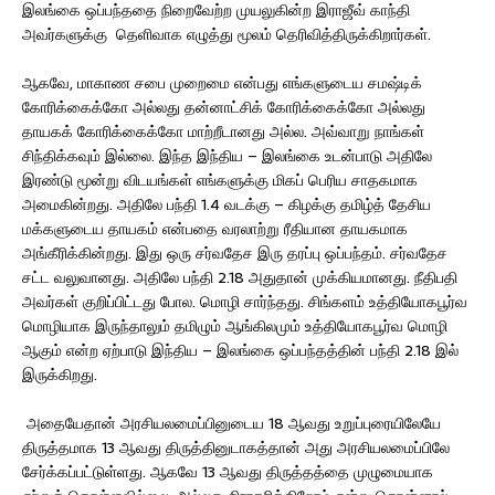
இலங்கை ஒப்பந்ததை நிறைவேற்ற முயலுகின்ற இராஜீவ் காந்தி
அவர்களுக்கு தெளிவாக எழுத்து மூலம் தெரிவித்திருக்கிறார்கள்.
ஆகவே, மாகாண சபை முறைமை என்பது எங்களுடைய சமஷ்டிக்
கோரிக்கைக்கோ அல்லது தன்னாட்சிக் கோரிக்கைக்கோ அல்லது
தாயகக் கோரிக்கைக்கோ மாற்றீடானது அல்ல. அவ்வாறு நாங்கள்
சிந்திக்கவும் இல்லை. இந்த இந்திய – இலங்கை உடன்பாடு அதிலே
இரண்டு மூன்று விடயங்கள் எங்களுக்கு மிகப் பெரிய சாதகமாக
அமைகின்றது. அதிலே பந்தி 1.4 வடக்கு – கிழக்கு தமிழ்த் தேசிய
மக்களுடைய தாயகம் என்பதை வரலாற்று ரீதியான தாயகமாக
அங்கீரிக்கின்றது. இது ஒரு சர்வதேச இரு தரப்பு ஒப்பந்தம். சர்வதேச
சட்ட வலுவானது. அதிலே பந்தி 2.18 அதுதான் முக்கியமானது. நீதிபதி
அவர்கள் குறிப்பிட்டது போல. மொழி சார்ந்தது. சிங்களம் உத்தியோகபூர்வ
மொழியாக இருந்தாலும் தமிழும் ஆங்கிலமும் உத்தியோகபூர்வ மொழி
ஆகும் என்ற ஏற்பாடு இந்திய – இலங்கை ஒப்பந்தத்தின் பந்தி 2.18 இல்
இருக்கிறது.
அதையேதான் அரசியலமைப்பினுடைய 18 ஆவது உறுப்புரையிலேயே
திருத்தமாக 13 ஆவது திருத்தினுடாகத்தான் அது அரசியலமைப்பிலே
சேர்க்கப்பட்டுள்ளது. ஆகவே 13 ஆவது திருத்தத்தை முழுமையாக