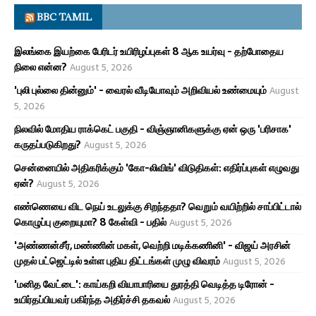
BBC TAMIL
இலங்கை இயற்கை பேரிடர் உயிரிழப்புகள் 8 ஆக உயர்வு - தற்போதைய
நிலை என்ன?
August 5, 2026
'புலி புல்லை தின்னும்' - வைரல் வீடியோவும் அறிவியல் உண்மையும்
August
5, 2026
நிலவில் மோதிய ராக்கெட் பகுதி - விஞ்ஞானிகளுக்கு ஏன் ஒரு 'பரிசாக'
கருதப்படுகிறது?
August 5, 2026
சென்னையில் அதிகரிக்கும் 'கோ-லிவிங்' விடுதிகள்: எதிர்ப்புகள் எழுவது
ஏன்?
August 5, 2026
எண்ணெயை விட நெய் உடலுக்கு சிறந்ததா? வெறும் வயிற்றில் சாப்பிட்டால்
கொழுப்பு குறையுமா? 8 கேள்வி - பதில்
August 5, 2026
'அண்ணன்சீர், மண்ணின் மகள், வெற்றி மடிக்கணினி' - விஜய் அரசின்
முதல் பட்ஜெட்டில் உள்ள புதிய திட்டங்கள் முழு விவரம்
August 5, 2026
'மனித வேட்டை': காய்கறி வியாபாரியை துரத்தி வெடித்த டிரோன் -
உயிர்தப்பியவர் பகிர்ந்த அதிர்ச்சி தகவல்
August 5, 2026