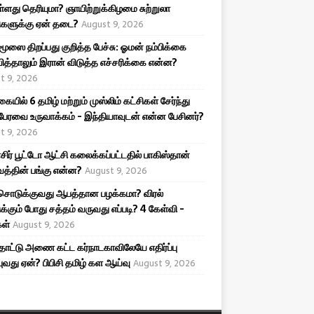
ள்ளது தெரியுமா? ஞாயிற்றுக்கிழமை சுற்றுலா
களுக்கு ஏன் தடை?
August 9, 2026
ூஸை திறப்பது குறித்த பேச்சு: ஓமன் நம்பிக்கை
ித்தாலும் இரான் விடுத்த எச்சரிக்கை என்ன?
t 9, 2026
யில் 6 தமிழ் மற்றும் முஸ்லிம் கட்சிகள் சேர்ந்து
 பேரவை உருவாக்கம் - இந்தியாவுடன் என்ன பேசினர்?
t 9, 2026
ிர் பூட்டோ ஆட்சி கலைக்கப்பட்டதில் பாகிஸ்தான்
த்தின் பங்கு என்ன?
August 9, 2026
 சொடுக்குவது ஆபத்தான பழக்கமா? விரல்
்கும் போது சத்தம் வருவது எப்படி? 4 கேள்வி -
கள்
August 9, 2026
ாட்டு அணை கட்ட கர்நாடகாவிலேயே எதிர்ப்பு
புவது ஏன்? பிபிசி தமிழ் கள ஆய்வு
August 9, 2026