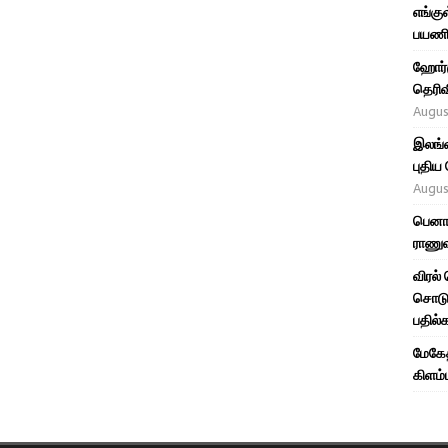
எங்கு
பயணி
ஹோர்ம
தெரிவ
Augus
இலங்கை
புதிய
Augus
பெனாச
ராணுவ
விரல்
சொடுக
பதில்
மேகேத
கிளம்