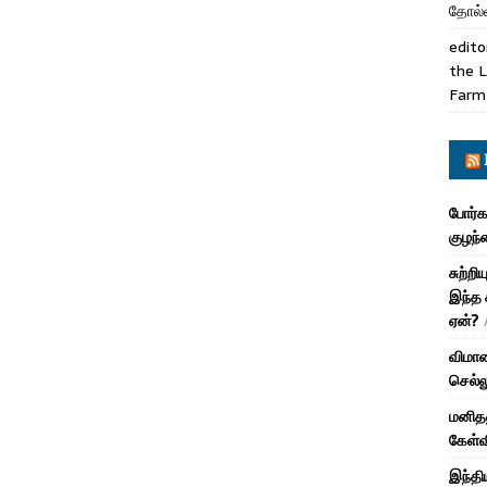
தோல்வ
edito
the L
Farm
போர்க
குழந்
சுற்ற
இந்த 
ஏன்?
விமான
செல்
மனிதன
கேள்வ
இந்தி