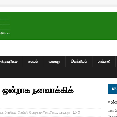
மனிதவுரிமை
சமயம்
வரலாறு
இலக்கியம்
பண்பாடு
ை ஒன்றாக நனவாக்கிக்
RE
ஈழத்த
மணல் 
பு
,
அரசியல்
,
செய்தி
,
பொது
,
மனிதவுரிமை
,
வரலாறு
0
பௌத்