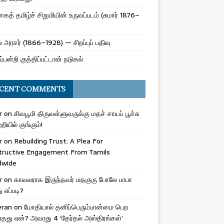
ைத் தமிழ்ச் சிறுமியின் உருவப்படம் (சுமார் 1876–
 அரசர் (1866–1928) — சிறப்புப் பதிவு
ப்பன்றி குத்திப்பட்டான் நடுகல்
CENT COMMENTS
r
on
சிவபூமி திருவள்ளுவருக்கு மதச் சாயப் பூச்சு
றியில் குங்கும்!
r
on
Rebuilding Trust: A Plea For
tructive Engagement From Tamils
dwide
r
on
காவலராக இருந்தவர் மதகுரு போலே பாபா
எப்படி?
eran
on
மோதியால் தனிப்பெரும்பான்மை பெற
ாதது ஏன்? அவரது 4 ‘தேர்தல் அஸ்திரங்கள்’