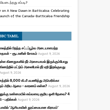
ியடைந்தது எப்படி?
r
on
A New Dawn in Batticaloa: Celebrating
aunch of the Canada-Batticaloa Friendship
BBC TAMIL
ாலத்தில் பிறந்த சட்டப்பூர்வ அடையாளமற்ற
தைகள் - சூடானின் சோகம்
August 9, 2026
ியுள்ள கிணறுகளில் நீர் அசையாமல் இருக்கும்போது
கிணற்றில் மட்டும் அலைபோல் நீர் ஏறி இறங்குவது
August 9, 2026
த்தில் 8,000 கி.மீ பயணித்து அமெரிக்கா
லும் அரிய ஆமை - காரணம் என்ன?
August 9, 2026
ுக்கு உண்மையில் எவ்வளவு சூரிய ஒளி தேவை? 4
ி - பதில்கள்
August 9, 2026
யாவில் 'ஆசியாவின் தூய்மையான கிராமம்'