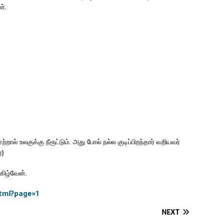
ள்.
் உலகுக்கு நீரூட்டும். அது போல் நல்ல குடிப்பிறந்தார் வறியவர்
்)
கிழ்வேன்.
tml?page=1
NEXT