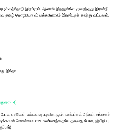
ற முழக்கத்தோடு இறங்கும். ஆனால் இதனுள்ளே குறைந்தது இரண்டு
்வை தமிழ் மொழியோடும் மக்களோடும் இரண்டறக் கலந்து விட்டவள்.
்.
ஒன்று இதோ
ுரை- 4)
 போல, எதிரிகள் எவ்வளவு பழகினாலும், நண்பர்கள் அல்லர். சங்கைச்
ு கருக்காமல் வெண்மையான சுண்ணத்தையே தருவது போல, நற்பிறப்பு
்பார்)