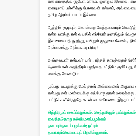
என் காலத்தில் (ஐயோ, ரொம்ப ஒன்றும் இல்லை , சுமார்
கையுமாய் பள்ளிக்கு போனவன் எல்லாம், அவ்வையை 
தமிழ் ஆரம்பப் பாடம் இல்லை.
ஆத்திச் சூடியும், கொன்றை வேந்தனையும் கொடுத்
என்ற வாக்கு என் வயதில் எல்லோர் மனதிலும் வேரூ
இளமையைத் துறந்து, என்றும் முதுமை வேண்டி நின்
அவ்வைக்கு அவ்வளவு பரிவு !
அவ்வையார் என்பவர் யார் , எந்தக் காலத்தைச் சேர்ந்
ஆனால் என் சுதந்திரம் பழத்தை மட்டுமே ருசிப்ப
எனக்கு வேண்டும்.
முப்பது வயதுக்கு மேல் தான் அவ்வையின் அருமை எனக்
என்பது என் மண்டைக்கு அப்போதுதான் உறைத்தது .
பாட்டுக்களிலிருந்தே கடன் வாங்கியவை. இந்தப் பா
சித்திரமும் கைப்ப்பழக்கம்; செந்தமிழும் நாப்பழக்கம்
வைத்ததொரு கல்வி மனப்பழக்கம்
நடையும்நடைப்பழக்கம்; நட்பும்
தயையும்கொடையும் பிறவிக்குணம்.