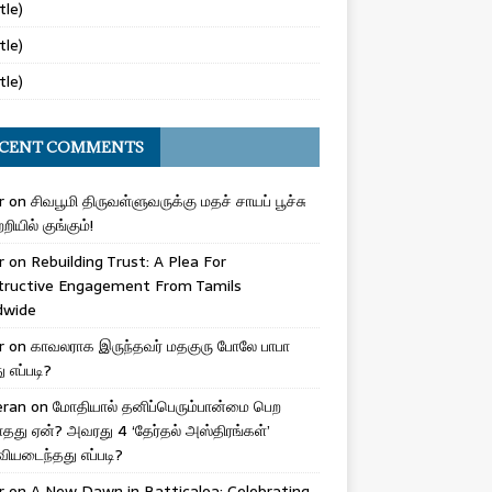
tle)
tle)
tle)
CENT COMMENTS
r
on
சிவபூமி திருவள்ளுவருக்கு மதச் சாயப் பூச்சு
றியில் குங்கும்!
r
on
Rebuilding Trust: A Plea For
tructive Engagement From Tamils
dwide
r
on
காவலராக இருந்தவர் மதகுரு போலே பாபா
எப்படி?
eran
on
மோதியால் தனிப்பெரும்பான்மை பெற
ாதது ஏன்? அவரது 4 ‘தேர்தல் அஸ்திரங்கள்’
ியடைந்தது எப்படி?
r
on
A New Dawn in Batticaloa: Celebrating