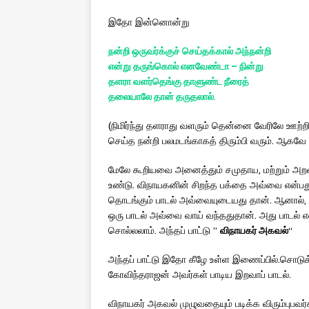
இதோ இன்னொன்று
நன்றி
ஒருவர்க்குச்
செய்தக்கால்
அந்நன்றி
என்று
தருங்கொல்
எனவேண்டா
–
நின்று
தளரா
வளர்தெங்கு
தாளுண்ட
நீரைத்
தலையாலே
தான்
தருதலால்
.
(நிமிர்ந்து தளராது வளரும் தென்னை வேரிலே ஊற்ற
செய்த நன்றி பலமடங்காகத் திரும்பி வரும். ஆகவே அ
மேலே கூறியவை அனைத்தும் சமுதாய, மற்றும் அறவழி
உண்டு. விநாயகனின் சிறந்த பக்தை அவ்வை என்பது 
தொடங்கும் பாடல் அவ்வையுடையது தான். ஆனால், என்
ஒரு பாடல் அவ்வை வாய் வந்ததுதான். அது பாடல் 
சொல்லலாம். அந்தப் பாட்டு ”
விநாயகர்
அகவல்
“
அந்தப் பாட்டு இதோ கீழே உள்ள இணைப்பில்.சொடுக்கு
கோவிந்தராஜன் அவர்கள் பாடிய இறவாப் பாடல்.
விநாயகர் அகவல் முழுவதையும் படிக்க விரும்புபவ