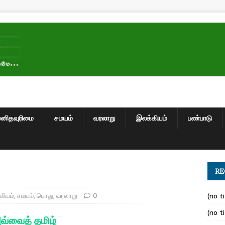
மனிதவுரிமை
சமயம்
வரலாறு
இலக்கியம்
பண்பாடு
RE
கியம்
,
சமயம்
,
பொது
,
வரலாறு
0
(no ti
(no ti
வ்வைத் தமிழ்