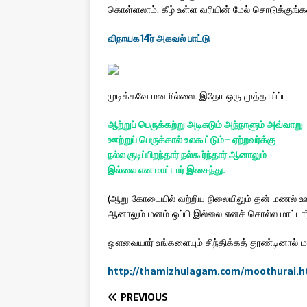
கொள்ளலாம். கீழ் உள்ள வரியின் மேல் சொடுக்குங்க
விநாயக14ர் அகவல் பாட்டு
முடிக்கவே மனமில்லை. இதோ ஒரு முத்தாய்ப்பு.
ஆற்றுப்
பெருக்கற்று
அடிசுடும்
அந்நாளும்
அவ்வாறு
ஊற்றுப்
பெருக்கால்
உலகூட்டும்
–
ஏற்றவர்க்கு
நல்ல
குடிப்பிறந்தார்
நல்கூர்ந்தார்
ஆனாலும்
இல்லை
என
மாட்டார்
இசைந்து
.
(ஆறு கோடையில் வற்றிய நிலையிலும் தன் மணல் ஊற்றால
ஆனாலும் மனம் ஒப்பி இல்லை எனச் சொல்ல மாட்டார
ஔவையார் உங்களையும் சிந்திக்கத் தூண்டினால் ம
http://thamizhulagam.com/moothurai.h
PREVIOUS