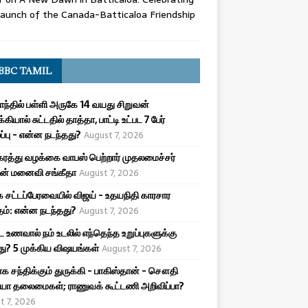
aunch of the Canada-Batticaloa Friendship
BBC TAMIL
ாந்தில் பள்ளி அருகே 14 வயது சிறுவன்
க்கியால் சுட்டதில் தாத்தா, பாட்டி உட்பட 7 பேர்
ழப்பு - என்ன நடந்தது?
August 7, 2026
ரத்து வழக்கை வாபஸ் பெற்றார் முதலமைச்சர்
ன் மனைவி சங்கீதா
August 7, 2026
 சட்டப்பேரவையில் விஜய் - உதயநிதி காரசார
ம்: என்ன நடந்தது?
August 7, 2026
ட உணவால் நம் உடலில் எந்தெந்த உறுப்புகளுக்கு
ு? 5 முக்கிய விஷயங்கள்
August 7, 2026
க சந்திக்கும் துருக்கி - பாகிஸ்தான் - சௌதி
யா தலைமைகள்; ராணுவக் கூட்டணி அறிவிப்பா?
t 7, 2026