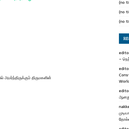
(no ti
(no ti
(no ti
RE
edito
– நெற்
edito
Cons
 அமர்ந்திருக்கும் திருமகளின்
Worl
edito
ஆனது 
nakk
முடிய
தோல்வ
edito