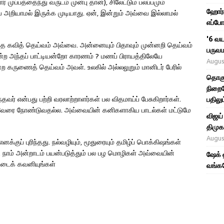
 முப்பத்தைந்து வருடம் முன்பு தான்), சிலேட்டும பலப்பமும்
ஹோர்ம
அறியாமல் இருக்க முடியாது. ஏன், இன்றும் அவ்வை இல்லாமல்
எப்போ
'6 வய
த கவித் தெய்வம் அவ்வை. அன்னையும் பிதாவும் முன்னறி தெய்வம்
பருவம
ன்ற அந்தப் பாட்டியன்றோ காரணம் ? மணப் பிராயத்திலேயே
Augus
ற கருணைத் தெய்வம் அவள். உலகில் அல்லலுறும் மானிடர் பேரில்
தொகு
நிறைவ
தவர் என்பது பற்றி வரலாற்றாளர்கள் பல விதமாய்ப் பேசுகிறார்கள்.
பதிலும
து; வேரை நோண்டுவதல்ல. அவ்வையின் கனிகளாகிய பாடல்கள் மட்டுமே
விஜய்
திமுக,
Augus
குப் புரிந்தது. நல்வழியும், மூதுரையும் தமிழ்ப் பொக்கிஷங்கள்
 நாம் அன்றாடம் பயன்படுத்தும் பல பழ மொழிகள் அவ்வையின்
ஷேக் 
ட்டைக் கவனியுங்கள்
வங்கத