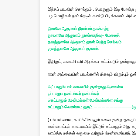
இந்தப் பாடலின் சொல்லும் , பொருளும் இடி போன்
பழ மொழிகள் நாம் தேடிக் கண்டு பிடிக்கலாம். அவ
நீரளவே
ஆகுமாம்
நீராம்பல்
தான்கற்ற
நூலளவே
ஆகுமாம்
நுண்ணறிவு
–
மேலைத்
தவத்தளவே
ஆகுமாம்
தான்
பெற்ற
செல்வம்
குலத்தளவே
ஆகுமாம்
குணம்
.
இதிலும், கடைசி வரி அடிக்கடி சுட்டப்படும் ஒன்றாகும
நான் அவ்வையின் பாடல்களில் மிகவும் விரும்பும் 
அட்டாலும்
பால்
சுவையில்
குன்றாது
அளவல்ல
நட்டாலு
ம
நண்பல்லர்
நண்பல்லர்
கெட்டாலும்
மேன்மக்கள்
மேன்மக்களே
சங்கு
சுட்டாலும்
வெண்மை
தரும்
.
—————————–(மூத
(பால் எவ்வளவு காய்ச்சினாலும் சுவை குன்றாததைப்
சுண்ணாம்புக் காளவாயில் இட்டுச் சுட்டாலும் அத
வாய்த்த மக்கள் வறுமை வரினும் மேன்மையோடு இருப