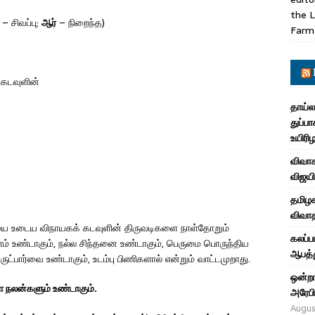
the L
– சிவப்பு;
ஆர்
– நிறைந்த)
Farm
கடவுளின்
தாய்ல
துப்பா
உயிரி
விவாக
விஜயி
தமிழக
விவாத
உடைய விநாயகக் கடவுளின் திருவடிகளை நாள்தோறும்
கலப்ப
 உண்டாகும், நல்ல சிந்தனை உண்டாகும், பெருமை பொருந்திய
ஆபத்த
ருட்பார்வை உண்டாகும், உடம்பு பிணிகளால் என்றும் வாட்டமுறாது.
ஒன்றா
ா நலன்களும் உண்டாகும்.
அரேபி
Augus