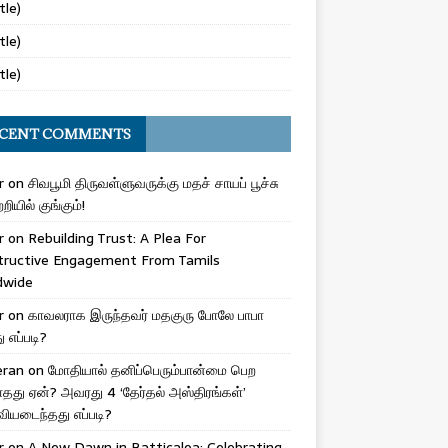
tle)
tle)
tle)
CENT COMMENTS
r
on
சிவபூமி திருவள்ளுவருக்கு மதச் சாயப் பூச்சு
றியில் குங்கும்!
r
on
Rebuilding Trust: A Plea For
tructive Engagement From Tamils
dwide
r
on
காவலராக இருந்தவர் மதகுரு போலே பாபா
எப்படி?
eran
on
மோதியால் தனிப்பெரும்பான்மை பெற
ாதது ஏன்? அவரது 4 ‘தேர்தல் அஸ்திரங்கள்’
ியடைந்தது எப்படி?
r
on
A New Dawn in Batticaloa: Celebrating