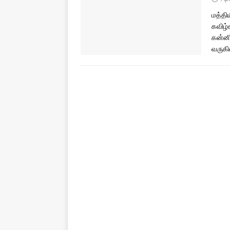
மத்திய
கவிழ்
கன்னி
வருகி