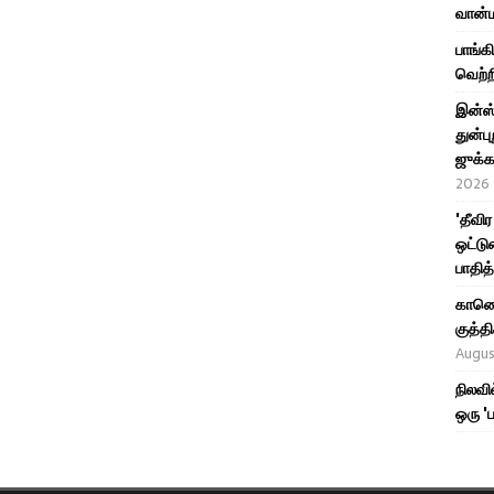
வான்ம
பாங்க
வெற்ற
இன்ஸ்
துன்பு
ஜுக்க
2026
'தீவி
ஒட்டு
பாதித
காணொள
குத்
Augus
நிலவி
ஒரு '