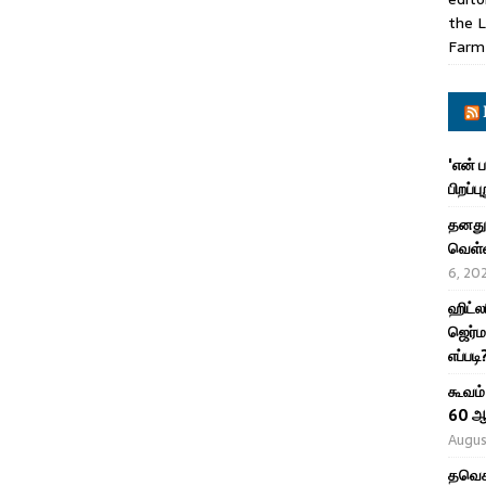
the L
Farm
'என் 
பிறப்ப
தனது 
வெள்ள
6, 20
ஹிட்ல
ஜெர்ம
எப்படி
கூவம்
60 ஆ
Augus
தவெக 