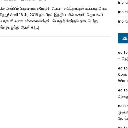
(no ti
ில் மீண்டும் பிரதமராக நரேந்திர மோடி! தமிழ்நாட்டில் எடப்பாடி அரசு
(no ti
கிறது! April 18th, 2019 நக்கீரன் இந்தியாவில் கஷ்மீர் தொடங்கி
யாகுமரி வரை மக்களவைக்குப் பொதுத் தேர்தல் நடைபெற்று
(no ti
ன்றது. ஐந்து ஆண்டு
[…]
RE
edito
– நெற்
edito
Cons
Worl
edito
ஆனது 
nakk
முடிய
தோல்வ
edito