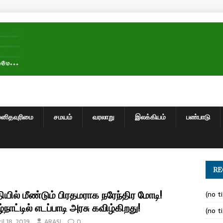
மனிதவுரிமை
சமயம்
வரலாறு
இலக்கியம்
பண்பாடு
RE
ியில் மீண்டும் பிரதமராக நரேந்திர மோடி!
(no ti
்நாட்டில் எடப்பாடி அரசு கவிழ்கிறது!
(no ti
il 18, 2019
ARASI
0