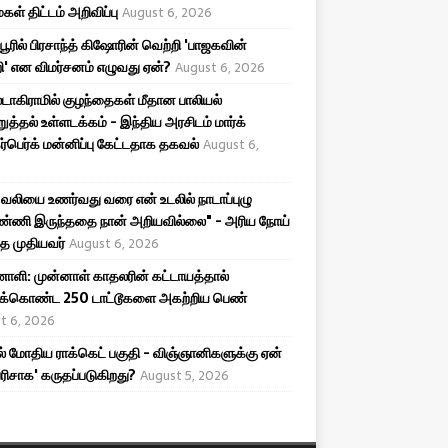
கள் திட்டம் அறிவிப்பு
August 6, 2026
ிபூரில் பிரசாந்த் கிஷோரின் வெற்றி 'பாஜகவின்
ி' என விமர்சனம் எழுவது ஏன்?
August 6, 2026
டாகிராமில் குழந்தைகள் மீதான பாலியல்
றுத்தல் உள்ளடக்கம் - இந்திய அரசிடம் மார்க்
ர்பெர்க் மன்னிப்பு கேட்டதாக தகவல்
August 6,
ர வலியை உணர்வது வரை என் உடலில் நாடாப்புழு
ண்ணி இருந்ததை நான் அறியவில்லை" - அரிய நோய்
்த முதியவர்
August 6, 2026
ி: முன்னாள் காதலரின் கட்டாயத்தால்
திக்கொண்ட 250 டாட்டூகளை அகற்றிய பெண்
t 6, 2026
ல் மோதிய ராக்கெட் பகுதி - விஞ்ஞானிகளுக்கு ஏன்
பரிசாக' கருதப்படுகிறது?
August 5, 2026