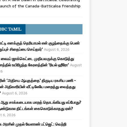
aunch of the Canada-Batticaloa Friendship
BBC TAMIL
பாட்டி எனக்குத் தெரியாமல் என் குழந்தைக்கு பெண்
ுறுப்புச் சிதைப்பை செய்தார்'
August 6, 2026
லைஃப் ஜாக்கெட்டை முதியவருக்கு கொடுத்து
த்தில் உயிரிழந்த கேரளத்தின் 'ரியல் ஹீரோ'
August
26
ரின் 'அதிசய ஆயுதத்தை' திருடிய ரகசிய பணி -
ன் அதிகாரியின் வீட்டிலேயே மறைத்து வைத்தது
?
August 6, 2026
 ஆறு சாக்கடையாக மாறத் தொடங்கியது எப்போது?
ண்டுகால திட்டங்கள் கைகொடுக்காதது ஏன்?
t 6, 2026
அரசின் முதல் வேளாண் பட்ஜெட்: வெற்றி