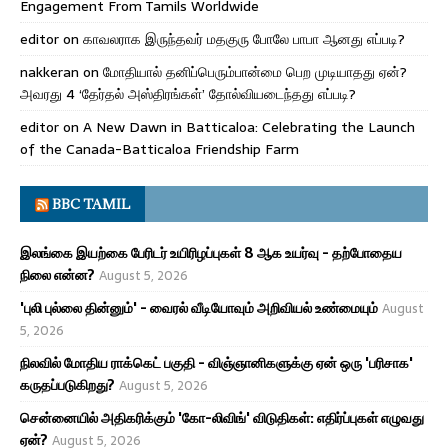
Engagement From Tamils Worldwide
editor
on
காவலராக இருந்தவர் மதகுரு போலே பாபா ஆனது எப்படி?
nakkeran
on
மோதியால் தனிப்பெரும்பான்மை பெற முடியாதது ஏன்?
அவரது 4 ‘தேர்தல் அஸ்திரங்கள்’ தோல்வியடைந்தது எப்படி?
editor
on
A New Dawn in Batticaloa: Celebrating the Launch
of the Canada-Batticaloa Friendship Farm
BBC TAMIL
இலங்கை இயற்கை பேரிடர் உயிரிழப்புகள் 8 ஆக உயர்வு - தற்போதைய
நிலை என்ன?
August 5, 2026
'புலி புல்லை தின்னும்' - வைரல் வீடியோவும் அறிவியல் உண்மையும்
August
5, 2026
நிலவில் மோதிய ராக்கெட் பகுதி - விஞ்ஞானிகளுக்கு ஏன் ஒரு 'பரிசாக'
கருதப்படுகிறது?
August 5, 2026
சென்னையில் அதிகரிக்கும் 'கோ-லிவிங்' விடுதிகள்: எதிர்ப்புகள் எழுவது
ஏன்?
August 5, 2026