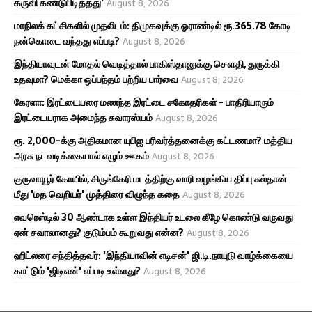
கருவி கண்டுபிடித்தது'
August 8, 2026
மாநிலக் கட்சிகளில் முதலிடம்: திமுகவுக்கு ஓராண்டில் ரூ.365.78 கோடி
நன்கொடை வந்தது எப்படி?
August 8, 2026
இந்தியாவுடன் மோதல் வெடித்தால் பாகிஸ்தானுக்கு சௌதி, துருக்கி
உதவுமா? மெக்கா ஒப்பந்தம் பற்றிய பார்வை
August 8, 2026
கேரளா: இரட்டையரை மணந்த இரட்டை சகோதரிகள் - பாதிரியாரும்
இரட்டையராக அமைந்த சுவாரஸ்யம்
August 8, 2026
ரூ. 2,000-க்கு அதிகமான யுபிஐ பரிவர்த்தனைக்கு கட்டணமா? மத்திய
அரசு நடவடிக்கையால் எழும் ஊகம்
August 8, 2026
குருவாயூர் கோயில், சிருங்கேரி மடத்திற்கு வாரி வழங்கிய திப்பு சுல்தான்
மீது 'மத வெறியர்' முத்திரை விழுந்த கதை
August 8, 2026
எவரெஸ்டில் 30 ஆண்டாக உள்ள இந்தியர் உடலை கீழே கொண்டு வருவது
ஏன் சவாலானது? குடும்பம் கூறுவது என்ன?
August 8, 2026
ஹிட்லரை சந்தித்தவர்: 'இந்தியாவின் எடிசன்' ஜி.டி.நாயுடு வாழ்க்கையை
காட்டும் 'ஜிடிஎன்' எப்படி உள்ளது?
August 8, 2026