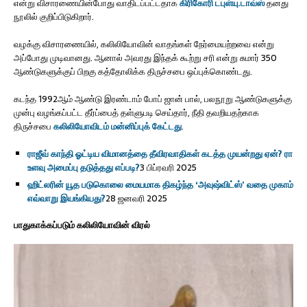
என்று விசாரணையின்போது வாதிடப்பட்டதாக
கிரிகோரி டபுள்யு.டாவ்ஸ்
தனது
நூலில் குறிப்பிடுகிறார்.
வழக்கு விசாரணையில், கலிலியோவின் வாதங்கள் நேர்மையற்றவை என்று
அப்போது முடிவானது. ஆனால் அவரது இந்தக் கூற்று சரி என்று சுமார் 350
ஆண்டுகளுக்குப் பிறகு கத்தோலிக்க திருச்சபை ஒப்புக்கொண்டது.
கடந்த 1992ஆம் ஆண்டு இரண்டாம் போப் ஜான் பால், பலநூறு ஆண்டுகளுக்கு
முன்பு வழங்கப்பட்ட தீர்ப்பைத் தள்ளுபடி செய்தார், நீதி தவறியதற்காக
திருச்சபை
கலிலியோவிடம் மன்னிப்புக் கேட்டது
.
ராஜீவ் காந்தி ஓட்டிய விமானத்தை தீவிரவாதிகள் கடத்த முயன்றது ஏன்? ரா
உளவு அமைப்பு தடுத்தது எப்படி?
3 பிப்ரவரி 2025
ஹிட்லரின் யூத படுகொலை மையமாக திகழ்ந்த ‘அவுஷ்விட்ஸ்’ வதை முகாம்
எவ்வாறு இயங்கியது?
28 ஜனவரி 2025
பாதுகாக்கப்படும் கலிலியோவின் விரல்