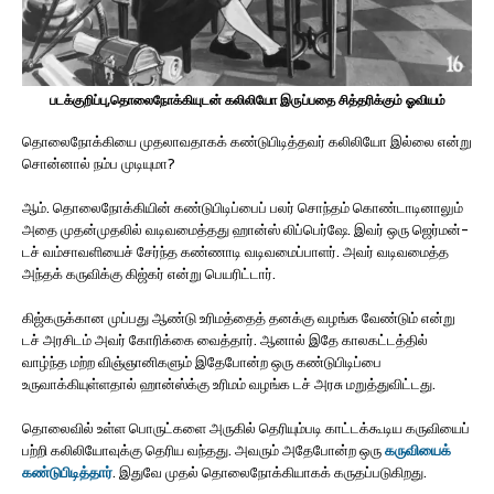
படக்குறிப்பு,தொலைநோக்கியுடன் கலிலியோ இருப்பதை சித்தரிக்கும் ஓவியம்
தொலைநோக்கியை முதலாவதாகக் கண்டுபிடித்தவர் கலிலியோ இல்லை என்று
சொன்னால் நம்ப முடியுமா?
ஆம். தொலைநோக்கியின் கண்டுபிடிப்பைப் பலர் சொந்தம் கொண்டாடினாலும்
அதை முதன்முதலில் வடிவமைத்தது ஹான்ஸ் லிப்பெர்ஷே. இவர் ஒரு ஜெர்மன்-
டச் வம்சாவளியைச் சேர்ந்த கண்ணாடி வடிவமைப்பாளர். அவர் வடிவமைத்த
அந்தக் கருவிக்கு கிஜ்கர் என்று பெயரிட்டார்.
கிஜ்கருக்கான முப்பது ஆண்டு உரிமத்தைத் தனக்கு வழங்க வேண்டும் என்று
டச் அரசிடம் அவர் கோரிக்கை வைத்தார். ஆனால் இதே காலகட்டத்தில்
வாழ்ந்த மற்ற விஞ்ஞானிகளும் இதேபோன்ற ஒரு கண்டுபிடிப்பை
உருவாக்கியுள்ளதால் ஹான்ஸ்க்கு உரிமம் வழங்க டச் அரசு மறுத்துவிட்டது.
தொலைவில் உள்ள பொருட்களை அருகில் தெரியும்படி காட்டக்கூடிய கருவியைப்
பற்றி கலிலியோவுக்கு தெரிய வந்தது. அவரும் அதேபோன்ற ஒரு
கருவியைக்
கண்டுபிடித்தார்
. இதுவே முதல் தொலைநோக்கியாகக் கருதப்படுகிறது.