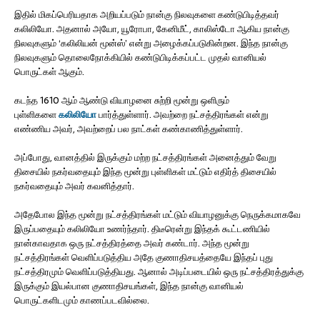
இதில் மிகப்பெரியதாக அறியப்படும் நான்கு நிலவுகளை கண்டுபிடித்தவர்
கலிலியோ. அதனால் அயோ, யூரோபா, கேனிமீட், காலிஸ்டோ ஆகிய நான்கு
நிலவுகளும் ‘கலிலியன் மூன்ஸ்’ என்று அழைக்கப்படுகின்றன. இந்த நான்கு
நிலவுகளும் தொலைநோக்கியில் கண்டுபிடிக்கப்பட்ட முதல் வானியல்
பொருட்கள் ஆகும்.
கடந்த 1610 ஆம் ஆண்டு வியாழனை சுற்றி மூன்று ஒளிரும்
புள்ளிகளை
கலிலியோ
பார்த்துள்ளார். அவற்றை நட்சத்திரங்கள் என்று
எண்ணிய அவர், அவற்றைப் பல நாட்கள் கண்காணித்துள்ளார்.
அப்போது, வானத்தில் இருக்கும் மற்ற நட்சத்திரங்கள் அனைத்தும் வேறு
திசையில் நகர்வதையும் இந்த மூன்று புள்ளிகள் மட்டும் எதிர்த் திசையில்
நகர்வதையும் அவர் கவனித்தார்.
அதேபோல இந்த மூன்று நட்சத்திரங்கள் மட்டும் வியாழனுக்கு நெருக்கமாகவே
இருப்பதையும் கலிலியோ உணர்ந்தார். திடீரென்று இந்தக் கூட்டணியில்
நான்காவதாக ஒரு நட்சத்திரத்தை அவர் கண்டார். அந்த மூன்று
நட்சத்திரங்கள் வெளிப்படுத்திய அதே குணாதிசயத்தையே இந்தப் புது
நட்சத்திரமும் வெளிப்படுத்தியது. ஆனால் அடிப்படையில் ஒரு நட்சத்திரத்துக்கு
இருக்கும் இயல்பான குணாதிசயங்கள், இந்த நான்கு வானியல்
பொருட்களிடமும் காணப்படவில்லை.