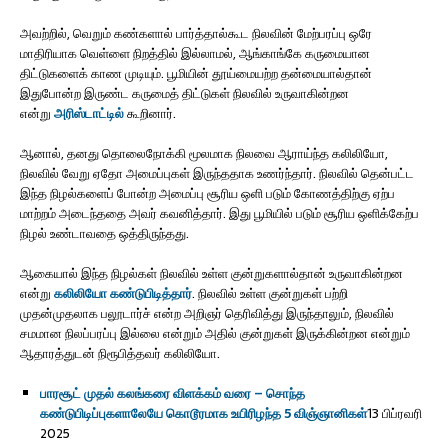
அவற்றில், வெறும் கண்களால் பார்த்தால்கூட நிலவின் மேற்பரப்பு ஒரே
மாதிரியாக வெள்ளை நிறத்தில் இல்லாமல், ஆங்காங்கே கருமையான
திட்டுகளைக் காண முடியும். பூமியின் தூய்மையற்ற தன்மையால்தான்
இதுபோன்ற இருண்ட கருமைத் திட்டுகள் நிலவில் உருவாகின்றன
என்று
அரிஸ்டாட்டில்
கூறினார்.
ஆனால், தனது தொலைநோக்கி மூலமாக நிலவை ஆராய்ந்த கலிலியோ,
நிலவில் வேறு ஏதோ அமைப்புகள் இருந்ததாக உணர்ந்தார். நிலவில் தென்பட்ட
இந்த நிழல்களைப் போன்ற அமைப்பு சூரிய ஒளி படும் கோணத்திற்கு ஏற்ப
மாற்றம் அடைந்ததை அவர் கவனித்தார். இது பூமியில் படும் சூரிய ஒளிக்கேற்ப
நிழல் உண்டாவதை ஒத்திருந்தது.
ஆகையால் இந்த நிழல்கள் நிலவில் உள்ள குன்றுகளால்தான் உருவாகின்றன
என்று
கலிலியோ கண்டுபிடித்தார்
. நிலவில் உள்ள குன்றுகள் பற்றி
முதன்முதலாக பலூடார்ச் என்ற அறிஞர் தெரிவித்து இருந்தாலும், நிலவில்
சமமான நிலப்பரப்பு இல்லை என்றும் அதில் குன்றுகள் இருக்கின்றன என்றும்
ஆதாரத்துடன் நிரூபித்தவர் கலிலியோ.
பாரசூட் முதல் கலங்கரை விளக்கம் வரை – சொந்த
கண்டுபிடிப்புகளாலேயே கொடூரமாக உயிரிழந்த 5 விஞ்ஞானிகள்
13 பிப்ரவரி
2025