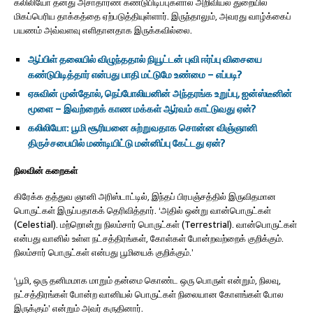
கலிலியோ தனது அசாதாரண கண்டுபிடிப்புகளால் அறிவியல் துறையில்
மிகப்பெரிய தாக்கத்தை ஏற்படுத்தியுள்ளார். இருந்தாலும், அவரது வாழ்க்கைப்
பயணம் அவ்வளவு எளிதானதாக இருக்கவில்லை.
ஆப்பிள் தலையில் விழுந்ததால் நியூட்டன் புவி ஈர்ப்பு விசையை
கண்டுபிடித்தார் என்பது பாதி மட்டுமே உண்மை – எப்படி?
ஏசுவின் முன்தோல், நெப்போலியனின் அந்தரங்க உறுப்பு, ஐன்ஸ்டீனின்
மூளை – இவற்றைக் காண மக்கள் ஆர்வம் காட்டுவது ஏன்?
கலிலியோ: பூமி சூரியனை சுற்றுவதாக சொன்ன விஞ்ஞானி
திருச்சபையில் மண்டியிட்டு மன்னிப்பு கேட்டது ஏன்?
நிலவின் கறைகள்
கிரேக்க தத்துவ ஞானி அரிஸ்டாட்டில், இந்தப் பிரபஞ்சத்தில் இருவிதமான
பொருட்கள் இருப்பதாகக் தெரிவித்தார். ‘அதில் ஒன்று வான்பொருட்கள்
(Celestial). மற்றொன்று நிலம்சார் பொருட்கள் (Terrestrial). வான்பொருட்கள்
என்பது வானில் உள்ள நட்சத்திரங்கள், கோள்கள் போன்றவற்றைக் குறிக்கும்.
நிலம்சார் பொருட்கள் என்பது பூமியைக் குறிக்கும்.’
‘பூமி, ஒரு தனிமமாக மாறும் தன்மை கொண்ட ஒரு பொருள் என்றும், நிலவு,
நட்சத்திரங்கள் போன்ற வானியல் பொருட்கள் நிலையான கோளங்கள் போல
இருக்கும்’ என்றும் அவர் கருதினார்.