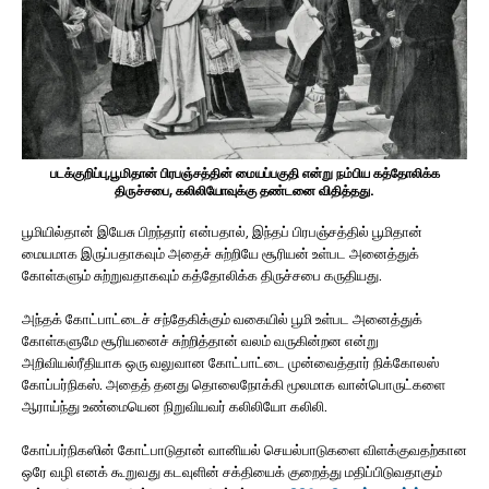
படக்குறிப்பு,பூமிதான் பிரபஞ்சத்தின் மையப்பகுதி என்று நம்பிய கத்தோலிக்க
திருச்சபை, கலிலியோவுக்கு தண்டனை விதித்தது.
பூமியில்தான் இயேசு பிறந்தார் என்பதால், இந்தப் பிரபஞ்சத்தில் பூமிதான்
மையமாக இருப்பதாகவும் அதைச் சுற்றியே சூரியன் உள்பட அனைத்துக்
கோள்களும் சுற்றுவதாகவும் கத்தோலிக்க திருச்சபை கருதியது.
அந்தக் கோட்பாட்டைச் சந்தேகிக்கும் வகையில் பூமி உள்பட அனைத்துக்
கோள்களுமே சூரியனைச் சுற்றித்தான் வலம் வருகின்றன என்று
அறிவியல்ரீதியாக ஒரு வலுவான கோட்பாட்டை முன்வைத்தார் நிக்கோலஸ்
கோப்பர்நிகஸ். அதைத் தனது தொலைநோக்கி மூலமாக வான்பொருட்களை
ஆராய்ந்து உண்மையென நிறுவியவர் கலிலியோ கலிலி.
கோப்பர்நிகஸின் கோட்பாடுதான் வானியல் செயல்பாடுகளை விளக்குவதற்கான
ஒரே வழி எனக் கூறுவது கடவுளின் சக்தியைக் குறைத்து மதிப்பிடுவதாகும்