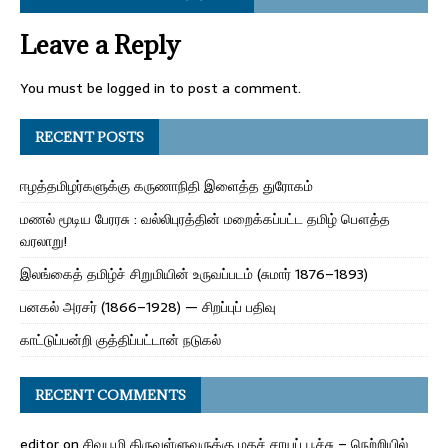
Leave a Reply
You must be
logged in
to post a comment.
RECENT POSTS
ஈழத்தமிழர்களுக்கு கருணாநிதி இளைத்த துரோகம்
மணல் மூடிய பேரரசு : வல்லிபுரத்தின் மறைக்கப்பட்ட தமிழ் பௌத்த
வரலாறு!
இலங்கைத் தமிழ்ச் சிறுமியின் உருவப்படம் (சுமார் 1876–1893)
பனகல் அரசர் (1866–1928) — சிறப்புப் பதிவு
காட்டுப்பன்றி குத்திப்பட்டான் நடுகல்
RECENT COMMENTS
editor
on
சிவபூமி திருவள்ளுவருக்கு மதச் சாயப் பூச்சு – நெற்றியில்