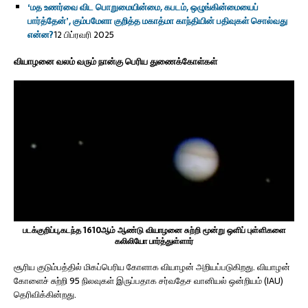
‘மத உணர்வை விட பொறுமையின்மை, கபடம், ஒழுங்கின்மையைப்
பார்த்தேன்’, கும்பமேளா குறித்த மகாத்மா காந்தியின் பதிவுகள் சொல்வது
என்ன?
12 பிப்ரவரி 2025
வியாழனை வலம் வரும் நான்கு பெரிய துணைக்கோள்கள்
படக்குறிப்பு,கடந்த 1610ஆம் ஆண்டு வியாழனை சுற்றி மூன்று ஒளிப் புள்ளிகளை
கலிலியோ பார்த்துள்ளார்
சூரிய குடும்பத்தில் மிகப்பெரிய கோளாக வியாழன் அறியப்படுகிறது. வியாழன்
கோளைச் சுற்றி 95 நிலவுகள் இருப்பதாக சர்வதேச வானியல் ஒன்றியம் (IAU)
தெரிவிக்கின்றது.