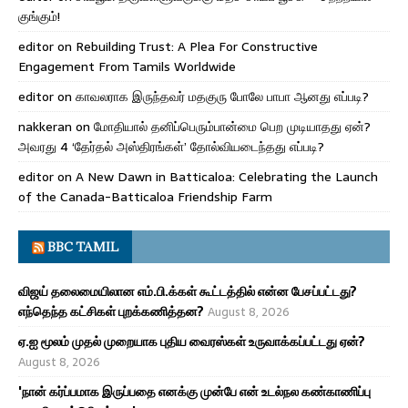
குங்கும்!
editor
on
Rebuilding Trust: A Plea For Constructive
Engagement From Tamils Worldwide
editor
on
காவலராக இருந்தவர் மதகுரு போலே பாபா ஆனது எப்படி?
nakkeran
on
மோதியால் தனிப்பெரும்பான்மை பெற முடியாதது ஏன்?
அவரது 4 ‘தேர்தல் அஸ்திரங்கள்’ தோல்வியடைந்தது எப்படி?
editor
on
A New Dawn in Batticaloa: Celebrating the Launch
of the Canada-Batticaloa Friendship Farm
BBC TAMIL
விஜய் தலைமையிலான எம்.பி.க்கள் கூட்டத்தில் என்ன பேசப்பட்டது?
எந்தெந்த கட்சிகள் புறக்கணித்தன?
August 8, 2026
ஏ.ஐ மூலம் முதல் முறையாக புதிய வைரஸ்கள் உருவாக்கப்பட்டது ஏன்?
August 8, 2026
'நான் கர்ப்பமாக இருப்பதை எனக்கு முன்பே என் உடல்நல கண்காணிப்பு