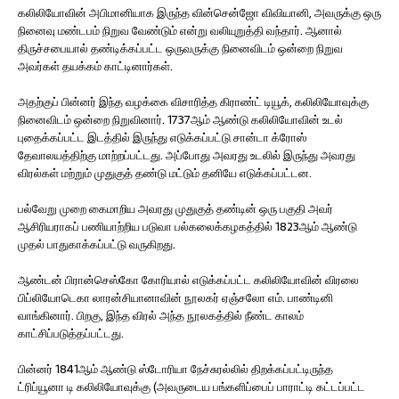
கலிலியோவின் அபிமானியாக இருந்த வின்சென்ஜோ விவியானி, அவருக்கு ஒரு
நினைவு மண்டபம் நிறுவ வேண்டும் என்று வலியுறுத்தி வந்தார். ஆனால்
திருச்சபையால் தண்டிக்கப்பட்ட ஒருவருக்கு நினைவிடம் ஒன்றை நிறுவ
அவர்கள் தயக்கம் காட்டினார்கள்.
அதற்குப் பின்னர் இந்த வழக்கை விசாரித்த கிராண்ட் டியூக், கலிலியோவுக்கு
நினைவிடம் ஒன்றை நிறுவினார். 1737ஆம் ஆண்டு கலிலியோவின் உடல்
புதைக்கப்பட்ட இடத்தில் இருந்து எடுக்கப்பட்டு சான்டா க்ரோஸ்
தேவாலயத்திற்கு மாற்றப்பட்டது. அப்போது அவரது உடலில் இருந்து அவரது
விரல்கள் மற்றும் முதுகுத் தண்டு மட்டும் தனியே எடுக்கப்பட்டன.
பல்வேறு முறை கைமாறிய அவரது முதுகுத் தண்டின் ஒரு பகுதி அவர்
ஆசிரியராகப் பணியாற்றிய படுவா பல்கலைக்கழகத்தில் 1823ஆம் ஆண்டு
முதல் பாதுகாக்கப்பட்டு வருகிறது.
ஆண்டன் பிரான்செஸ்கோ கோரியால் எடுக்கப்பட்ட கலிலியோவின் விரலை
பிப்லியோடெகா லாரன்சியானாவின் நூலகர் ஏஞ்சலோ எம். பாண்டினி
வாங்கினார். பிறகு, இந்த விரல் அந்த நூலகத்தில் நீண்ட காலம்
காட்சிப்படுத்தப்பட்டது.
பின்னர் 1841ஆம் ஆண்டு ஸ்டோரியா நேச்சுரல்லில் திறக்கப்பட்டிருந்த
ட்ரிப்யூனா டி கலிலியோவுக்கு (அவருடைய பங்களிப்பைப் பாராட்டி கட்டப்பட்ட