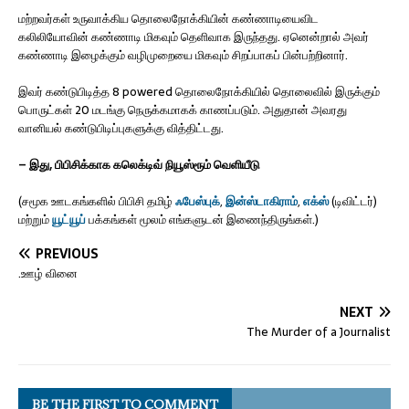
மற்றவர்கள் உருவாக்கிய தொலைநோக்கியின் கண்ணாடியைவிட
கலிலியோவின் கண்ணாடி மிகவும் தெளிவாக இருந்தது. ஏனென்றால் அவர்
கண்ணாடி இழைக்கும் வழிமுறையை மிகவும் சிறப்பாகப் பின்பற்றினார்.
இவர் கண்டுபிடித்த 8 powered தொலைநோக்கியில் தொலைவில் இருக்கும்
பொருட்கள் 20 மடங்கு நெருக்கமாகக் காணப்படும். அதுதான் அவரது
வானியல் கண்டுபிடிப்புகளுக்கு வித்திட்டது.
– இது, பிபிசிக்காக கலெக்டிவ் நியூஸ்ரூம் வெளியீடு
(சமூக ஊடகங்களில் பிபிசி தமிழ்
ஃபேஸ்புக்
,
இன்ஸ்டாகிராம்
,
எக்ஸ்
(டிவிட்டர்)
மற்றும்
யூட்யூப்
பக்கங்கள் மூலம் எங்களுடன் இணைந்திருங்கள்.)
PREVIOUS
.ஊழ் வினை
NEXT
The Murder of a Journalist
BE THE FIRST TO COMMENT