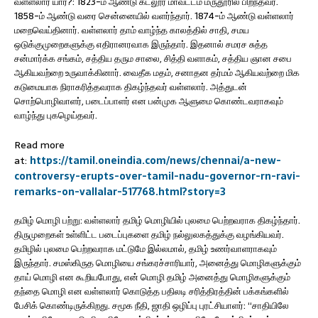
வள்ளலார் யார்?: 1823-ம் ஆண்டு கடலூர் மாவட்டம் மருதூரில் பிறந்தவர்.
1858-ம் ஆண்டு வரை சென்னையில் வளர்ந்தார். 1874-ம் ஆண்டு வள்ளலார்
மறைவெய்தினார். வள்ளலார் தாம் வாழ்ந்த காலத்தில் சாதி, சமய
ஒடுக்குமுறைகளுக்கு எதிரானரவாக இருந்தார். இதனால் சமரச சுத்த
சன்மார்க்க சங்கம், சத்திய தரும சாலை, சித்தி வளாகம், சத்திய ஞான சபை
ஆகியவற்றை உருவாக்கினார். வைதீக மதம், சனாதன தர்மம் ஆகியவற்றை மிக
கடுமையாக நிராகரித்தவராக திகழ்ந்தவர் வள்ளலார். அத்துடன்
சொற்பொழிவாளர், படைப்பாளர் என பன்முக ஆளுமை கொண்டவராகவும்
வாழ்ந்து புகழெய்தவர்.
Read more
at:
https://tamil.oneindia.com/news/chennai/a-new-
controversy-erupts-over-tamil-nadu-governor-rn-ravi-
remarks-on-vallalar-517768.html?story=3
தமிழ் மொழி பற்று: வள்ளலார் தமிழ் மொழியில் புலமை பெற்றவராக திகழ்ந்தார்.
திருமுறைகள் உள்ளிட்ட படைப்புகளை தமிழ் நல்லுலகத்துக்கு வழங்கியவர்.
தமிழில் புலமை பெற்றவராக மட்டுமே இல்லமால், தமிழ் உணர்வாளராகவும்
இருந்தார். சமஸ்கிருத மொழியை சங்கரச்சாரியார், அனைத்து மொழிகளுக்கும்
தாய் மொழி என கூறியபோது, என் மொழி தமிழ் அனைத்து மொழிகளுக்கும்
தந்தை மொழி என வள்ளலார் கொடுத்த பதிலடி சரித்திரத்தின் பக்கங்களில்
பேசிக் கொண்டிருக்கிறது. சமூக நீதி, ஜாதி ஒழிப்பு புரட்சியாளர்: “சாதியிலே