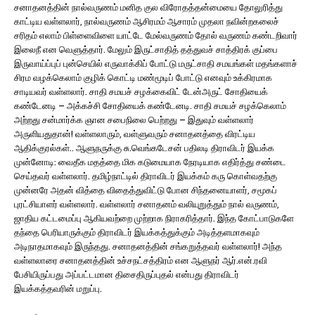
சனாதனத்தின் நால்வருணம் மனித குல விரோதத்தன்மையை தோலுரித்து
காட்டிய வள்ளலார், நால்வருணம் ஆசிரமம் ஆசாரம் முதலா நவின்றகலைச்
சரிதம் எலாம் பிள்ளைவிளை யாட்டே மேல்வருணம் தோல் வருணம் கண்டறிவார்
இலைநீ என வெளுத்தார். மேலும் இருட்சாதித் தத்துவச் சாத்திரக் குப்பை
இருவாய்ப்புப் புன்செயில் எருவாக்கிப் போட்டு மருட்சாதி சமயங்கள் மதங்களாச்
சிரம வழக்கெலாம் குழிக் கொட்டி மண்மூடிப் போட்டு எனவும் உக்கிரமாக
சாடியவர் வள்ளலார். சாதி சமயச் சழக்கைவிட் டேன்அருட் சோதியைக்
கண்டேனடி – அக்கச்சி சோதியைக் கண்டேனடி. சாதி சமயச் சழக்கெலாம்
அற்றது சன்மார்க்க ஞான சபைநிலை பெற்றது – இதுவும் வள்ளலார்
அருளியதுதான்! வள்ளலாரும், வள்ளுவரும் சனாதனத்தை விரட்டிய
ஆதிக்குரல்கள்.. ஆளுநருக்கு சு.வெங்கடேசன் பதிலடி திராவிடர் இயக்க
முன்னோடி: வைதீக மதத்தை மிக கடுமையாக நேரடியாக எதிர்த்து சண்டை
செய்தவர் வள்ளலார். தமிழ்நாட்டில் திராவிடர் இயக்கம் கரு கொள்வதற்கு
முன்னரே அதன் வித்தை விதைத்துவிட்டு போன சிந்தனையாளர், சமூகப்
புரட்சியாளர் வள்ளலார். வள்ளலார் சனாதனம் வலியுறுத்தும் நால் வருணம்,
ஜாதிய கட்டமைப்பு ஆகியவற்றை முற்றாக நிராகரித்தார். இந்த கோட்பாடுகளே
தந்தை பெரியாருக்கும் திராவிடர் இயக்கத்துக்கும் அடித்தளமாகவும்
அடிநாதமாகவும் இருந்தது. சனாதனத்தின் சங்கறுத்தவர் வள்ளலார்! அந்த
வள்ளலாரை சனாதனத்தின் உச்சநட்சத்திரம் என ஆளுநர் ஆர்.என்.ரவி
பேசியிருப்பது அப்பட்டமான திசைதிருப்புதல் என்பது திராவிடர்
இயக்கத்தவரின் மறுப்பு.