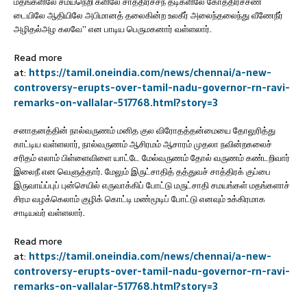
மதங்களிலே சமயநெறி களிலே சாத்திரச்சந் தடிகளிலே கோத்திரச்சண்
டையிலே ஆதியிலே அபிமானத் தலைகின்ற உலகீர் அலைந்தலைந்து வீணேநீர்
அழிதல்அழ கலவே” என பாடிய பெருமகனார் வள்ளலார்.
Read more
at:
https://tamil.oneindia.com/news/chennai/a-new-
controversy-erupts-over-tamil-nadu-governor-rn-ravi-
remarks-on-vallalar-517768.html?story=3
சனாதனத்தின் நால்வருணம் மனித குல விரோதத்தன்மையை தோலுரித்து
காட்டிய வள்ளலார், நால்வருணம் ஆசிரமம் ஆசாரம் முதலா நவின்றகலைச்
சரிதம் எலாம் பிள்ளைவிளை யாட்டே மேல்வருணம் தோல் வருணம் கண்டறிவார்
இலைநீ என வெளுத்தார். மேலும் இருட்சாதித் தத்துவச் சாத்திரக் குப்பை
இருவாய்ப்புப் புன்செயில் எருவாக்கிப் போட்டு மருட்சாதி சமயங்கள் மதங்களாச்
சிரம வழக்கெலாம் குழிக் கொட்டி மண்மூடிப் போட்டு எனவும் உக்கிரமாக
சாடியவர் வள்ளலார்.
Read more
at:
https://tamil.oneindia.com/news/chennai/a-new-
controversy-erupts-over-tamil-nadu-governor-rn-ravi-
remarks-on-vallalar-517768.html?story=3