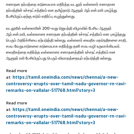
சனாதன தர்மத்தை கடுமையாக எதிர்த்த வடலூர் வள்ளலார் சனாதான
தர்மத்தின் உச்சநட்சத்திரம் என தமிழ்நாடு ஆளுநர் ஆர்.என்.ரவி புகழ்ந்து
பேசியிருப்பதற்கு கடும் எதிர்ப்பு எழுந்துள்ளது.
வடலூரில் வள்ளலாரின் 200-வது ஜெயந்தி விழாவில் பேசிய ஆளுநர்
ஆர்.என்.ரவி, வள்ளலாரை சனாதன தர்மத்தின் உச்சநட்சத்திரம் என புகழ்ந்தது
பெரும் அதிர்ச்சியை ஏற்படுத்தி உள்ளது. வள்ளலார் வைதீக மதநெறிகளை சாதி,
சமய வேறுபாடுகளை கடுமையாக எதிர்த்து தனி சமய வழி உருவாக்கியவர்.
வைதீகத்தை எதிர்த்த வள்ளலாரை சனாதனத்தின் உச்சநட்சத்திரம் என
ஆளுநர் ரவி பேசியிருப்பது பெரும் விவாதத்தையும் ஏற்படுத்தி உள்ளது.
Read more
at:
https://tamil.oneindia.com/news/chennai/a-new-
controversy-erupts-over-tamil-nadu-governor-rn-ravi-
remarks-on-vallalar-517768.html?story=3
Read more
at:
https://tamil.oneindia.com/news/chennai/a-new-
controversy-erupts-over-tamil-nadu-governor-rn-ravi-
remarks-on-vallalar-517768.html?story=3