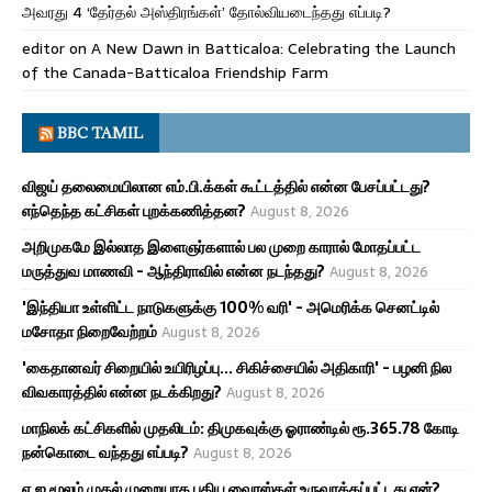
அவரது 4 ‘தேர்தல் அஸ்திரங்கள்’ தோல்வியடைந்தது எப்படி?
editor
on
A New Dawn in Batticaloa: Celebrating the Launch
of the Canada-Batticaloa Friendship Farm
BBC TAMIL
விஜய் தலைமையிலான எம்.பி.க்கள் கூட்டத்தில் என்ன பேசப்பட்டது?
எந்தெந்த கட்சிகள் புறக்கணித்தன?
August 8, 2026
அறிமுகமே இல்லாத இளைஞர்களால் பல முறை காரால் மோதப்பட்ட
மருத்துவ மாணவி - ஆந்திராவில் என்ன நடந்தது?
August 8, 2026
'இந்தியா உள்ளிட்ட நாடுகளுக்கு 100% வரி' - அமெரிக்க செனட்டில்
மசோதா நிறைவேற்றம்
August 8, 2026
'கைதானவர் சிறையில் உயிரிழப்பு... சிகிச்சையில் அதிகாரி' - பழனி நில
விவகாரத்தில் என்ன நடக்கிறது?
August 8, 2026
மாநிலக் கட்சிகளில் முதலிடம்: திமுகவுக்கு ஓராண்டில் ரூ.365.78 கோடி
நன்கொடை வந்தது எப்படி?
August 8, 2026
ஏ.ஐ மூலம் முதல் முறையாக புதிய வைரஸ்கள் உருவாக்கப்பட்டது ஏன்?