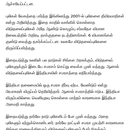
ஆச்சரியப்பட்டன.
புலிகள் வேகத்தை பார்த்த இங்கிலாந்து 2001-ல் புலிகளை தீவிரவாதிகள்
என்று அறிவித்தது. இதை காதில் வாங்கிக் கொள்ளாத
விடுதலைப்புலிகள் அதே ஆண்டு கொழும்பு சர்வதேச விமான
நிலையத்தில் அதிரடி தாக்குதலை நடத்தினார்கள். 6 விமானங்கள்
குண்டு வைத்து தகர்க்கப்பட்டன. உலகமே விடுதலைப்புலிகளை
திரும்பிப்பார்த்தது.
இதையடுத்து உலகின் பல நாடுகள் சிங்கள அரசுக்கும், விடுதலைப்
புலிகளுக்கும் இடையே சமரசம் செய்து வைக்க முன் வந்தது. ஆனால்
விடுதலைப்புலிகள் இந்தியாவின் சமரசத்தை எதிர்பார்த்தது.
இந்தியா தலைமையில் ஒரு சமரச தீர்வு ஏற்பட வேண்டும் என்று
பிரபாகரன் விருப்பம் தெரிவித்தார். ஆனால் சமரசத்தில் ஈடுபட இந்தியா
விரும்பவில்லை. வெளியுறவு கொள்கை மாற்றம் காரணமாக இந்தியா
அமைதி காத்தது.
இதையடுத்து நார்வே நாடு புலிகளிடம் பேச முன் வந்தது. அதை
புலிகளும் ஏற்றுக்கொண்டனர். நார்வே நாட்டின் சமரச முயற்சி காரணமாக
சிங்கள ராணுவத்தினரும் விடுதலைப்புலிகளும் போர் நிறுத்தம்