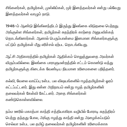
சிங்களர்கள், தமிழர்கள், முஸ்லிம்கள், மூர் இனத்தவர்கள் என்று பல்வேறு
இனத்தவர்கள் வாழும் நாடு.
1948-ம் ஆண்டு இங்கிலாந்திடம் இருந்து இலங்கை விடுதலை பெற்றது.
அங்குள்ள சிங்களர்கள், தமிழர்கள் சுதந்திரக் காற்றை அனுபவிக்கத்
தொடங்கினார்கள். ஆனால் பெரும்பான்மை இனமான சிங்களர்களுக்கு
மட்டும் தமிழர்கள் மீது எரிச்சல் ஏற்பட தொடங்கியது.
ஆட்சி அதிகாரத்தில் தமிழர்கள் ஆதிக்கம் செலுத்துவதை அவர்கள்
விரும்பவில்லை. இலங்கை பாராளுமன்றத்தில் சட்டம் கொண்டு வந்து
தமிழர்களுக்கு கிடைக்க வேண்டிய நியமான உரிமைகளை பறித்தனர்.
கல்வி, வேலை வாய்ப்பு உள்பட பல விஷயங்களில் ஈழத்தமிழர்கள் ஓரம்
கட்டப்பட்டனர். இது என்ன அநிநாயம் என்று ஈழத் தமிழர்களின்
தலைவர்கள் கேள்வி கேட்டனர். அதை சிங்களர்கள்
கண்டுகொள்ளவில்லை.
நம்ம ஊரில் மகாத்மா காந்தி சத்தியாகிரக வழியில் போராடி சுதந்திரம்
பெற்று தந்தது போல, அங்கு ஈழத்து காந்தி என்று அழைக்கப்படும்
செல்வா உள்பட பல தமிழ் தலைவர்கள் தமிழர்களின் உரிமைக்காக