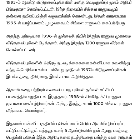
1993-ம் ஆண்டு விடுதலைப்புலிகளின் மனித வெடிகுண்டு மூலம் அதிபர்
பிரேமதாசா கொல்லப்பட்டார். இந்த நிலையில் சிங்கள ராணுவமும்
தன்னை நவீனப்படுத்தி வலுவாக்கிக் கொண்டது. இதன் காரணமாக
1995-ல் யாழ்ப்பாணம் முழுவதையும் சிங்கள ராணுவம் கைப்பற்றியது.
அதற்கு பதிலடியாக 1996-ல் முல்லைத் தீவில் இருந்த ராணுவ முகாமை
விடுதலைப்புலிகள் பிடித்தனர். அங்கு இருந்த 1200 ராணுவ வீரர்கள்
கொல்லப்பட்டனர்.
விடுதலைப்புலிகளின் அதிரடி நடவடிக்கைகளை உன்னிப்பாக கவனித்து
வந்த அமெரிக்கா உள்பட பல்வேறு நாடுகள் 1997ல் விடுதலைப்புலிகள்
இயக்கத்தை தீவிரவாத இயக்கமாக அறிவித்தன.
ஆனால் எதை பற்றியும் கவலைப்படாத புலிகள் தங்கள் லட்சியப்
பயணத்தில் உறுதியுடன் இருந்தனர். 1998-ல் கிளிநொச்சி ராணுவ
முகாமை கைப்பற்றினார்கள். அங்கு இருந்த சுமார் 1000 சிங்கள ராணுவ
வீரர்களை கொன்றனர்.
இதனால் வன்னிப் பகுதியில் புலிகள் வசம் பெரிய அளவில் நிலப்பரப்பு
கட்டுப்பாட்டுக்குள் வந்தது. சுமார் 5 ஆண்டுகளில் தன் ஆயுத பலத்தை
பெருக்கி புலிகள் இந்த அதிரடிகளை நடத்தியதை பார்த்து உலக நாடுகள்