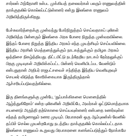
சார்லஸ் அந்தோனி உள்பட முக்கியத் தலைவர்கள் பலரும் ராணுவத்தின்
தாக்குதலில் கொல்லப்பட்டுள்ளனர் என்று இலங்கை ராணுவம்
அறிவித்திருக்கிறது.
பேச்சுவார்த்தைக்கு முன்வந்து போர்நிறுத்தம் செய்வதாகப் புலிகள்
அறிவித்த பின்னரும் இலங்கை அரசு போரை நிறுத்த முன்வரவில்லை.
இந்தப் போரை நிறுத்த இந்திய அரசும் எந்த முயற்சியும் செய்யவில்லை.
இந்திய அரசின் மெத்தனத்துக்கும் நாடகத்துக்கும் தமிழக அரசும்
ஒத்திசை நிகழ்த்தியது. திட்டமிட்டு நடந்தேறிய நாடகம் தேர்தலுக்குப்
பிறகு முடிவுகள் அறிவிக்கப்பட்ட பின்னர் வெளியிடப்பட வேண்டும்
என்பதுதான் அதிபர் ராஜபட்சவைச் சந்தித்த இந்திய வெளியுறவுச்
செயலர் விடுத்த கோரிக்கையாக இருந்திருந்தால்
ஆச்சரியப்படுவதற்கில்லை.
இரு தினங்களுக்கு முன்பே, ‘துப்பாக்கிகளை மௌனத்தில்
ஆழ்த்துகிறோம்’ என்ற புலிகளின் அறிவிப்பே, அவர்கள் ஒட்டுமொத்தமாக
சயனைடு அருந்தி தற்கொலை செய்யவுள்ளனர் என்பதை உணர்வுள்ள
எந்தத் தமிழனாலும் உணர முடியும். பிரபாகரன் ஒரு ஆம்புலன்ஸ் வேனில்
தப்பிச் செல்ல முயன்றபோது நடத்திய தாக்குதலில் கொல்லப்பட்டதாக
இலங்கை ராணுவம் கூறுவது பிரபாகரனை களங்கப்படுத்தும் நோக்கமே