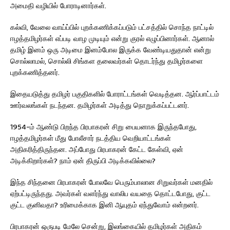
அமைதி வழியில் போராடினார்கள்.
கல்வி, வேலை வாய்ப்பில் புறக்கணிக்கப்படும் பட்சத்தில் சொந்த நாட்டில்
ஈழத்தமிழர்கள் எப்படி வாழ முடியும் என்று குரல் எழுப்பினார்கள். ஆனால்
தமிழ் இனம் ஒரு அடிமை இனம்போல இருக்க வேண்டியதுதான் என்று
சொல்லாமல், சொல்லி சிங்கள தலைவர்கள் தொடர்ந்து தமிழர்களை
புறக்கணித்தனர்.
இதையடுத்து தமிழர் பகுதிகளில் போராட்டங்கள் வெடித்தன. ஆர்ப்பாட்டம்
ஊர்வலங்கள் நடந்தன. தமிழர்கள் அடித்து நொறுக்கப்பட்டனர்.
1954-ம் ஆண்டு பிறந்த பிரபாகரன் சிறு பையனாக இருந்தபோது,
ஈழத்தமிழர்கள் மீது போலீசார் நடத்திய வெறியாட்டங்கள்
அதிகரித்திருந்தன. அப்போது பிரபாகரன் கேட்ட கேள்வி, ஏன்
அடிக்கிறார்கள்? நாம் ஏன் திருப்பி அடிக்கவில்லை?
இந்த சிந்தனை பிரபாகரன் போலவே பெரும்பாலான சிறுவர்கள் மனதில்
ஏற்பட்டிருந்தது. அவர்கள் வளர்ந்து வாலிப வயதை தொட்டபோது, குட்ட
குட்ட குனிவதா? உரிமைக்காக இனி ஆயுதம் ஏந்துவோம் என்றனர்.
பிரபாகரன் ஒருபடி மேலே சென்று, இலங்கையில் தமிழர்கள் அதிகம்