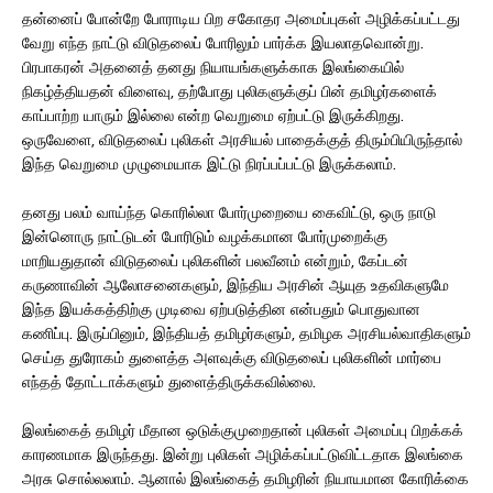
தன்னைப் போன்றே போராடிய பிற சகோதர அமைப்புகள் அழிக்கப்பட்டது
வேறு எந்த நாட்டு விடுதலைப் போரிலும் பார்க்க இயலாதவொன்று.
பிரபாகரன் அதனைத் தனது நியாயங்களுக்காக இலங்கையில்
நிகழ்த்தியதன் விளைவு, தற்போது புலிகளுக்குப் பின் தமிழர்களைக்
காப்பாற்ற யாரும் இல்லை என்ற வெறுமை ஏற்பட்டு இருக்கிறது.
ஒருவேளை, விடுதலைப் புலிகள் அரசியல் பாதைக்குத் திரும்பியிருந்தால்
இந்த வெறுமை முழுமையாக இட்டு நிரப்பப்பட்டு இருக்கலாம்.
தனது பலம் வாய்ந்த கொரில்லா போர்முறையை கைவிட்டு, ஒரு நாடு
இன்னொரு நாட்டுடன் போரிடும் வழக்கமான போர்முறைக்கு
மாறியதுதான் விடுதலைப் புலிகளின் பலவீனம் என்றும், கேப்டன்
கருணாவின் ஆலோசனைகளும், இந்திய அரசின் ஆயுத உதவிகளுமே
இந்த இயக்கத்திற்கு முடிவை ஏற்படுத்தின என்பதும் பொதுவான
கணிப்பு. இருப்பினும், இந்தியத் தமிழர்களும், தமிழக அரசியல்வாதிகளும்
செய்த துரோகம் துளைத்த அளவுக்கு விடுதலைப் புலிகளின் மார்பை
எந்தத் தோட்டாக்களும் துளைத்திருக்கவில்லை.
இலங்கைத் தமிழர் மீதான ஒடுக்குமுறைதான் புலிகள் அமைப்பு பிறக்கக்
காரணமாக இருந்தது. இன்று புலிகள் அழிக்கப்பட்டுவிட்டதாக இலங்கை
அரசு சொல்லலாம். ஆனால் இலங்கைத் தமிழரின் நியாயமான கோரிக்கை