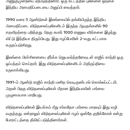
அணுகுமுறையை ஏற்படுத்தினார். ஒரு கட்டத்தில் புலிகளை ஒடுக்க
இந்திய அமைதிப்படையை அனுப்பி வைத்தார்.
1990 வரை 3 ஆண்டுகள் இலங்கையில் தங்கியிருந்த இந்திய
அமைதிப்படை விடுதலைப்புலிகளிடம் இருந்த ஆயுதங்களில் 90
சதவீதத்தை பறித்தது. பிறகு சுமார் 1000 ராணுவ வீரர்களை இழந்து
விட்டு இந்தியா திரும்பியது. இது ஈழப்போரின் 2-வது கட்டமாக
கருதப்படுகிறது.
இலங்கை பிரச்சினையை தீர்க்க ஜெயவர்த்தனேவுடன் ராஜீவ் காந்தி ஒரு
ஒப்பந்தம் செய்தார். இது விடுதலைப்புலிகளிடம் அதிருப்தியை
உருவாக்கியது.
1991-ம் ஆண்டு ராஜீவ் காந்தி மனித வெடிகுண்டால் கொல்லப்பட்டார்.
அதன் பிறகு விடுதலைப்புலிகள் மீதான இந்தியாவின் பார்வை
முழுமையாக மாறியது.
விடுதலைப்புலிகள் இயக்கம் மீது சர்வதேச பார்வை மாறவும் இது வழி
வகுத்தது. என்றாலும் விடுதலைப்புலிகள் ஈழம் ஒன்றே குறிக்கோள் என்று
போராட்டத்தை தீவிரப் படுத்தினார்கள்.