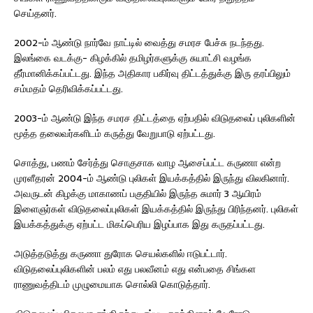
செய்தனர்.
2002-ம் ஆண்டு நார்வே நாட்டில் வைத்து சமரச பேச்சு நடந்தது.
இலங்கை வடக்கு- கிழக்கில் தமிழர்களுக்கு சுயாட்சி வழங்க
தீர்மானிக்கப்பட்டது. இந்த அதிகார பகிர்வு திட்டத்துக்கு இரு தரப்பிலும்
சம்மதம் தெரிவிக்கப்பட்டது.
2003-ம் ஆண்டு இந்த சமரச திட்டத்தை ஏற்பதில் விடுதலைப் புலிகளின்
மூத்த தலைவர்களிடம் கருத்து வேறுபாடு ஏற்பட்டது.
சொத்து, பணம் சேர்த்து சொகுசாக வாழ ஆசைப்பட்ட கருணா என்ற
முரளீதரன் 2004-ம் ஆண்டு புலிகள் இயக்கத்தில் இருந்து விலகினார்.
அவருடன் கிழக்கு மாகாணப் பகுதியில் இருந்த சுமார் 3 ஆயிரம்
இளைஞர்கள் விடுதலைப்புலிகள் இயக்கத்தில் இருந்து பிரிந்தனர். புலிகள்
இயக்கத்துக்கு ஏற்பட்ட மிகப்பெரிய இழப்பாக இது கருதப்பட்டது.
அடுத்தடுத்து கருணா துரோக செயல்களில் ஈடுபட்டார்.
விடுதலைப்புலிகளின் பலம் எது பலவீனம் எது என்பதை சிங்கள
ராணுவத்திடம் முழுமையாக சொல்லி கொடுத்தார்.