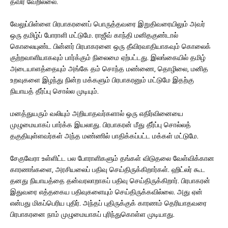
தவிர வேறில்லை.
வேலுப்பிள்ளை பிரபாகரனைப் பொருத்தவரை இறுதிவரையிலும் அவர்
ஒரு தமிழ்ப் போராளி மட்டுமே. ராஜீவ் காந்தி மனிதகுண்டால்
கொலையுண்ட பின்னர் பிரபாகரனை ஒரு தீவிரவாதியாகவும் கொலைக்
குற்றவாளியாகவும் பார்க்கும் நிலைமை ஏற்பட்டது. இலங்கையில் தமிழ்
அடையாளத்தையும் அங்கே தம் சொந்த மண்ணை, தொழிலை, மனித
உறவுகளை இழந்து நின்ற மக்களும் பிரபாகரனும் மட்டுமே இதற்கு
நியாயத் தீர்ப்பு சொல்ல முடியும்.
மனத்துயரும் வலியும் அறியாதவர்களால் ஒரு எதிர்வினையை
முழுமையாகப் பார்க்க இயலாது. பிரபாகரன் மீது தீர்ப்பு சொல்லத்
தகுதியுள்ளவர்கள் அந்த மண்ணில் பாதிக்கப்பட்ட மக்கள் மட்டுமே.
சேகுவேரா உள்ளிட்ட பல போராளிகளும் தங்கள் விடுதலை வேள்விக்கான
காரணங்களை, அரசியலைப் பதிவு செய்திருக்கிறார்கள். ஹிட்லர் கூட
தனது நியாயத்தை தன்வரலாறாகப் பதிவு செய்திருக்கிறார். பிரபாகரன்
இதுவரை எத்தகைய பதிவுகளையும் செய்திருக்கவில்லை. அது ஏன்
என்பது மிகப்பெரிய புதிர். அந்தப் புதிருக்குக் காரணம் தெரியாதவரை
பிரபாகரனை நாம் முழுமையாகப் புரிந்துகொள்ள முடியாது.