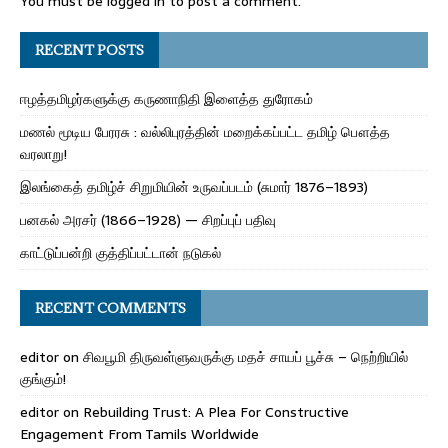
You must be
logged in
to post a comment.
RECENT POSTS
ஈழத்தமிழர்களுக்கு கருணாநிதி இளைத்த துரோகம்
மணல் மூடிய பேரரசு : வல்லிபுரத்தின் மறைக்கப்பட்ட தமிழ் பௌத்த
வரலாறு!
இலங்கைத் தமிழ்ச் சிறுமியின் உருவப்படம் (சுமார் 1876–1893)
பனகல் அரசர் (1866–1928) — சிறப்புப் பதிவு
காட்டுப்பன்றி குத்திப்பட்டான் நடுகல்
RECENT COMMENTS
editor
on
சிவபூமி திருவள்ளுவருக்கு மதச் சாயப் பூச்சு – நெற்றியில்
குங்கும்!
editor
on
Rebuilding Trust: A Plea For Constructive
Engagement From Tamils Worldwide