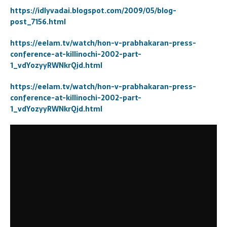
https://idlyvadai.blogspot.com/2009/05/blog-
post_7156.html
https://eelam.tv/watch/hon-v-prabhakaran-press-
conference-at-killinochi-2002-part-
1_vdYozyyRWNkrQjd.html
https://eelam.tv/watch/hon-v-prabhakaran-press-
conference-at-killinochi-2002-part-
1_vdYozyyRWNkrQjd.html