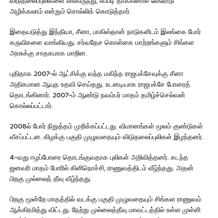
விடுதலைப்புலிகளை எங்கிருந்து, எப்படி தாக்கினால் வேரோடு
அழிக்கலாம் என்றும் சொல்லிக் கொடுத்தார்.
இதையடுத்து இந்தியா, சீனா, பாகிஸ்தான் நாடுகளிடம் இலங்கை போர்
கருவிகளை வாங்கியது. சர்வதேச கொள்கை மாற்றங்களும் சிங்கள
அரசுக்கு சாதகமாக மாறின.
புதிதாக 2007-ல் ஆட்சிக்கு வந்த மகிந்த ராஜபக்சேவுக்கு சீனா
அதிகமான ஆயுத உதவி செய்தது. உடனடியாக ராஜபக்சே போரைத்
தொடங்கினார். 2007-ம் ஆண்டு நவம்பர் மாதம் தமிழ்ச்செல்வன்
கொல்லப்பட்டார்.
2008ல் போர் நிறுத்தம் முறிக்கப்பட்டது. விமானங்கள் மூலம் குண்டுகள்
வீசப்பட்டன. கிழக்கு பகுதி முழுவதையும் விடுதலைப்புலிகள் இழந்தனர்.
4-வது ஈழப்போரை தொடங்குவதாக புலிகள் அறிவித்தனர். கடந்த
ஜனவரி மாதம் போரில் கிளிநொச்சி, ராணுவத்திடம் வீழ்ந்தது. அதன்
பிறகு முல்லைத் தீவு வீழ்ந்தது.
பிறகு மூன்றே மாதத்தில் வடக்கு பகுதி முழுவதையும் சிங்கள ராணுவம்
ஆக்கிரமித்து விட்டது. நேற்று முல்லைத்தீவு மாவட்டத்தில் உள்ள முள்ளி