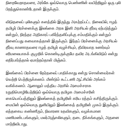
நிறைவேறாதவரை, அங்கே ஒவ்வொரு பெண்ணின் வயிற்றிலும் ஒரு புலி
பிறந்துகொண்டேதான் இருக்கும்.
விடுதலைப் புலிகளும் களத்தில் இருந்து அகற்றப்பட்ட நிலையில், ஈழத்
தமிழர் பிரச்னைக்கு இலங்கை அரசு இனி அரசியல் தீர்வு ஏற்படுத்தும்
என்றும், நிரந்தர அதிகாரப் பகிர்ந்தளிப்புக்கு சம்மதிக்கும் என்றும்
நினைப்பது கனவாகத்தான் இருக்கும். இந்தப் பிரச்னைக்கு அரசியல்
தீர்வு காணாதவரை ஈழத் தமிழர் எழுச்சியும், தீவிரவாத உணர்வும்
எரிமலையாகக் குமுறிக் கொண்டிருக்குமே தவிர அடங்கிவிடும் என்று
எதிர்பார்த்தால் ஏமாற்றம்தான் மிஞ்சும்.
இலங்கைப் பிரச்னை தேர்தலைப் பாதிக்காது என்று சொன்னவர்கள்
வெற்றி பெற்றிருக்கலாம். மீண்டும் கூட்டணி ஆட்சியில் அங்கம்
வகிக்கலாம். ஆனாலும் மத்திய அரசில் அமைச்சராக
உறுதிமொழியேற்றிடும் ஒவ்வொரு தமிழக அமைச்சரின்
கையொப்பத்திலும் இலங்கைத் தமிழரின் கரிய ரத்தம் கசிந்திருக்கும்.
மையின் ஒவ்வொரு துளியிலும் இலங்கைத் தமிழரின் முகம் இருக்கும்.
எத்தகைய கண்ணீரும், நிவாரண உதவிகளும், வழக்கமான
மணிமண்டபங்களும், மலர்அஞ்சலிகளும், தடை நீக்கங்களும், அதனை
மாற்றிவிடாது.