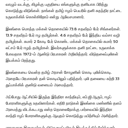
வாழும் வடக்கு, கிழக்கு பகுதியை எங்களுக்கு தனியாக பிரித்து
கொடுத்து விடுங்கள். நாங்கள் தமிழ் ஈழம் பெயரில் தனி சுதந்திர நாட்டை
உருவாக்கிக் கொள்கிறோம் என்று ஆவேசமானார்.
இலங்கை மொத்த மக்கள் தொகையில் 73.8 சதவீதம் பேர் சிங்களர்கள்.
13.9 சதவீதம் பேர் ஈழ தமிழர்கள். 4.6 சதவீதம் பேர் இந்திய வம்சா வழி
தமிழர்கள். சுமார் 2 கோடி பேர் கொண்ட மக்கள் தொகையில் சுமார் 50
லட்சம் பேர் ஈழத் தமிழர்கள். இவர்களுக்காக தனி நாட்டை உருவாக்க
போவதாக 1972-ம் ஆண்டு பிரபாகரன் அறிவித்தார். விடுதலைப்புலிகள்
இயக்கம் பிறந்தது.
இலங்கையை வென்ற தமிழ் அரசன் சோழனின் கொடி புலிக்கொடி.
அதையே பிரபாகரன் தன் கொடியிலும் பதித்தார். புலி தலையை சுற்றி 33
துப்பாக்கிக் குண்டு வளையம் அமைத்தார்.
அப்போது ஆட்சியில் இருந்த இந்திரா காந்தியும், எம்.ஜி.ஆரும், ஈழப்
போராளிகளுக்கு உதவினார்கள். எதிரி நாடுகள் இலங்கை மண்ணில் தளம்
அமைத்து விடக்கூடாது என்ற தொலைநோக்கு பார்வையில் இந்திரா
காந்தி ஈழப் போராளிகளுக்கு ஆயுதம் கொடுத்து பயிற்சியும் அளித்தார்.
ஏராளமான இளைஞர்கள் விடுதலைப்புலிகள் இயக்கத்தில் சேர்ந்தனர்.