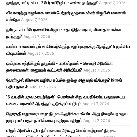
தாத்தா, பாட்டி உட்பட 7 பேர் உயிரிழப்பு - என்ன நடந்தது?
August 7, 2026
விவாகரத்து வழக்கை வாபஸ் பெற்றார் முதலமைச்சர் விஜயின் மனைவி
சங்கீதா
August 7, 2026
தமிழக சட்டப்பேரவையில் விஜய் - உதயநிதி காரசார விவாதம்: என்ன
நடந்தது?
August 7, 2026
கலப்பட உணவால் நம் உடலில் எந்தெந்த உறுப்புகளுக்கு ஆபத்து? 5 முக்கிய
விஷயங்கள்
August 7, 2026
ஒன்றாக சந்திக்கும் துருக்கி - பாகிஸ்தான் - சௌதி அரேபியா
தலைமைகள்; ராணுவக் கூட்டணி அறிவிப்பா?
August 7, 2026
ஹோர்மூஸ் நீரிணை வழியே கப்பல்களுக்கு அனுமதி எப்போது? இரான்
புதிய தகவல்
August 7, 2026
'6 வயதில் பருவமடைந்தேன்': பெண்கள் சிறு வயதிலேயே பருவமடைய
என்ன காரணம்? ஆபத்தும் தடுக்கும் வழியும்
August 7, 2026
தொகுதி மறுவரையறை: திமுக ஆதரிக்காமலேயே அது நிறைவேற உதவ
முடியுமா? பாஜக நம்பிக்கையும் திமுக பதிலும்
August 7, 2026
விஜய் அரசின் புதிய திட்டங்களா அல்லது பெயர் மாற்றமா? திமுக,