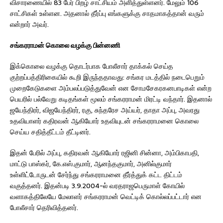
விசாரணையில் 83 பேர் பிறழ் சாட்சியம் அளித்துள்ளனர். மேலும் 106
சாட்சிகள் உள்ளன. அதனால் தீர்ப்பு எங்களுக்கு சாதமாகத்தான் வரும்
என்றார் அவர்.
சங்கரராமன் கொலை வழக்கு பின்னணி
இக்கொலை வழக்கு தொடர்பாக போலீசார் தாக்கல் செய்த
குற்றப்பத்திரிகையில் கூறி இருந்ததாவது: சங்கர மடத்தில் நடைபெறும்
முறைகேடுகளை அம்பலப்படுத்துவேன் என சோமசேகரகனபாடிகள் என்ற
பெயரில் பல்வேறு கடிதங்கள் மூலம் சங்கரராமன் மிரட்டி வந்தார். இதனால்
ஜயேந்திரர், விஜயேந்திரர், ரகு, சுந்தரேச அய்யர், தாதா அப்பு, அவரது
உதவியாளர் கதிரவன் ஆகியோர் உதவியுடன் சங்கரராமனை கொலை
செய்ய சதித்தீட்டம் தீட்டினர்.
இதன் பேரில் அப்பு, கதிரவன் ஆகியோர் ரஜினி சின்னா, அம்பிகாபதி,
மாட்டு பாஸ்கர், கே.எஸ்.குமார், ஆனந்தகுமார், அனில்குமார்
உள்ளிட்டோருடன் சேர்ந்து சங்கரராமனை தீர்த்துக் கட்ட திட்டம்
வகுத்தனர். இதன்படி 3.9.2004-ல் வரதராஜபெருமாள் கோயில்
வளாகத்திலேயே மேலாளர் சங்கரராமன் வெட்டிக் கொல்லப்பட்டார் என
போலீசார் தெரிவித்தனர்.