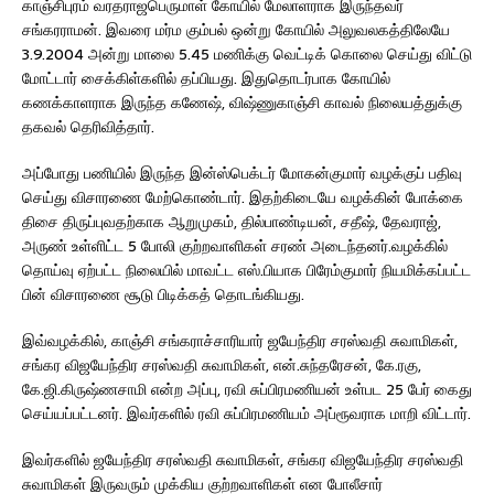
காஞ்சிபுரம் வரதராஜபெருமாள் கோயில் மேலாளராக இருந்தவர்
சங்கரராமன். இவரை மர்ம கும்பல் ஒன்று கோயில் அலுவலகத்திலேயே
3.9.2004 அன்று மாலை 5.45 மணிக்கு வெட்டிக் கொலை செய்து விட்டு
மோட்டார் சைக்கிள்களில் தப்பியது. இதுதொடர்பாக கோயில்
கணக்காளராக இருந்த கணேஷ், விஷ்ணுகாஞ்சி காவல் நிலையத்துக்கு
தகவல் தெரிவித்தார்.
அப்போது பணியில் இருந்த இன்ஸ்பெக்டர் மோகன்குமார் வழக்குப் பதிவு
செய்து விசாரணை மேற்கொண்டார். இதற்கிடையே வழக்கின் போக்கை
திசை திருப்புவதற்காக ஆறுமுகம், தில்பாண்டியன், சதீஷ், தேவராஜ்,
அருண் உள்ளிட்ட 5 போலி குற்றவாளிகள் சரண் அடைந்தனர்.வழக்கில்
தொய்வு ஏற்பட்ட நிலையில் மாவட்ட எஸ்.பியாக பிரேம்குமார் நியமிக்கப்பட்ட
பின் விசாரணை சூடு பிடிக்கத் தொடங்கியது.
இவ்வழக்கில், காஞ்சி சங்கராச்சாரியார் ஜயேந்திர சரஸ்வதி சுவாமிகள்,
சங்கர விஜயேந்திர சரஸ்வதி சுவாமிகள், என்.சுந்தரேசன், கே.ரகு,
கே.ஜி.கிருஷ்ணசாமி என்ற அப்பு, ரவி சுப்பிரமணியன் உள்பட 25 பேர் கைது
செய்யப்பட்டனர். இவர்களில் ரவி சுப்பிரமணியம் அப்ரூவராக மாறி விட்டார்.
இவர்களில் ஜயேந்திர சரஸ்வதி சுவாமிகள், சங்கர விஜயேந்திர சரஸ்வதி
சுவாமிகள் இருவரும் முக்கிய குற்றவாளிகள் என போலீசார்