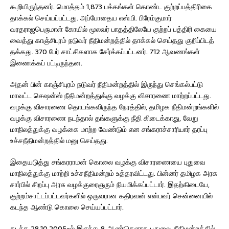
கூறியிருந்தனர். மொத்தம் 1,873 பக்கங்கள் கொண்ட குற்றப்பத்திரிகை
தாக்கல் செய்யப்பட்டது. அப்போதைய எஸ்.பி. பிரேம்குமார்
வரதராஜபெருமாள் கோயில் மூலவர் பாதத்திலேயே குற்றப் பத்திரி கையை
வைத்து காஞ்சிபுரம் நடுவர் நீதிமன்றத்தில் தாக்கல் செய்தது குறிப்பிடத்
தக்கது. 370 பேர் சாட்சிகளாக சேர்க்கப்பட்டனர். 712 ஆவணங்கள்
இணைக்கப் பட்டிருந்தன.
அதன் பின் காஞ்சிபுரம் நடுவர் நீதிமன்றத்தில் இருந்து செங்கல்பட்டு
மாவட்ட செஷன்ஸ் நீதிமன்றத்துக்கு வழக்கு விசாரணை மாற்றப்பட்டது.
வழக்கு விசாரணை தொடங்கவிருந்த நேரத்தில், தமிழக நீதிமன்றங்களில்
வழக்கு விசாரணை நடந்தால் தங்களுக்கு நீதி கிடைக்காது, வேறு
மாநிலத்துக்கு வழக்கை மாற்ற வேண்டும் என சங்கராச்சாரியார் தரப்பு
உச்சநீதிமன்றத்தில் மனு செய்தது.
இதையடுத்து சங்கரராமன் கொலை வழக்கு விசாரணையை புதுவை
மாநிலத்துக்கு மாற்றி உச்சநீதிமன்றம் உத்தரவிட்டது. பின்னர் தமிழக அரசு
சார்பில் சிறப்பு அரசு வழக்குரைஞரும் நியமிக்கப்பட்டார். இதற்கிடையே,
குற்றம்சாட்டப்பட்டவர்களில் ஒருவரான கதிரவன் என்பவர் சென்னையில்
கடந்த ஆண்டு கொலை செய்யப்பட்டார்.
கடந்த 28.10.2005-ல் இருந்து 8 ஆண்டுகளாக புதுவை நீதிமன்றத்தில்