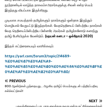
நூற்றாண்டில் வாழ்ந்த நாகவம்சஅரசர்களுக்கு சிவன் என்ற பெயர்
இருந்தது வியப்பாக இருக்கிறது.
முடிவாக சமயத்தால் தமிழர்களும் நாகர்களும் ஒன்றாக இருந்தும்
மொழியால் வேறுபட்டு இருந்தார்கள். வேதநெறியைப் பின்பற்றிய நாகர்கள்
வேத நெறியைப்பின்பற்றிய பின்னரே அவர்கள் தமிழர்களோடு கரைந்து
தமிழ் பேசியிருக்க வேண்டும்.
(உதயன் கனடா – ஒக்தோபர் 2020)
இந்தக் கட்டுரையையும் வாசிக்கவும்:
https://yarl.com/forum3/topic/214689-
%E0%AE%87%E0%AE%A9-
%E0%AE%85%E0%AE%B0%E0%AE%9A%E0%AE%BF%E
0%AE%AF%E0%AE%B2%E0%AF%8D/
PREVIOUS
800 ஆண்டுகள் முந்தையது… அழகிய தமிழ்ப் பெயர்களுடன் பத்திரப்பதிவு
கல்வெட்டுகள்!
NEXT
பகவத்கீதையைப் பாடமாக வைத்தது தவறு என்று கட்சித்தலைவர்கள்