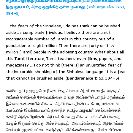
சுருக்கம் குறித்து நியாயமற்ற பயம் இருப்பதாக நான் நினைக்கவில்லை.
இது ஒரு பயம், அதை ஒதுக்கித் தள்ள முடியாது.
(பண்டாரநாயக்க 1963,
394–5)
… the fears of the Sinhalese, I do not think can be brushed
aside as completely frivolous. I believe there are a not
inconsiderable number of Tamils in this country out of a
population of eight million. Then there are forty or fifty
million [Tamil] people in the adjoining country. What about all
this Tamil literature, Tamil teachers, even films, papers, and
magazines? … I do not think [there is] an unjustified fear of
the inexorable shrinking of the Sinhalese language. It is a fear
that cannot be brushed aside. (Bandaranaike 1963, 394–5)
எனவே தமிழ் மூத்தமொழி என்பதை சிங்கள அரசியல் வாதிகளுக்குச்
நாங்கள் சொல்லத் தேவையில்லை. அதை அவர்களில் யாரும் மறுக்கவும்
இல்லை. உண்மையில் சிங்கள அரசியல்வாதிகள் பல கோடி மக்களால்
பேசப்படும் இலக்கிய வளம் நிறைந்த தமிழ்மொழியின் செல்வாக்கைக்
கண்டு அஞ்சுகிறார்கள். அப்படிப் பேசுவது சிங்கள மக்களின் மனதை
மேலும் இறுகச் செய்து அச்சத்தையும், அவநம்பிக்கையும் அதிகரிக்கச்
செய்யும். முரண்பாட்டை வளர்க்கும். விக்னேஸ்வரனது பேச்சு சிங்கள