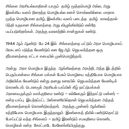
சிங்கள அரசியல்வாதிகள் யாரும் தமிழ் மூத்தமொழி அல்ல, அது
இலக்கிய வளம் நிறைந்த மொழியல்ல எனச் சொல்லவில்லை. மாறாக
மூத்த மொழியான தமிழ், இலக்கிய வளம் படைத்த தமிழ் காலத்தால்
பிந்தி உருவான சிங்களத்தை அது விழுங்கிவிடும் என்றே
பயப்படுகிறார்கள். அதற்கு வரலாற்றில் சான்றுகள் உண்டு.
1944 ஆம் ஆண்டு மே 24 இல் சிங்களத்தை மட்டும் அரச மொழியாகப்
பிரகடனப் படுத்த வேண்டும் என ஜே.ஆர். ஜெயவர்த்தன ஒரு
தீர்மானத்தை சட்டச சபையில் முன்மொழிந்தார்.
அன்று அரச மொழியா இருந்த ஆங்கிலத்தை அகற்றி, அந்த இடத்தில்
பெரும்பான்மை சிங்கள மக்கள் பேசும் மொழியை உத்தியோக மொழியாக
அறிவிக்க வேண்டும் என்று தனது உரையில் ஜெயவர்த்தன வேண்டிக்
கொண்டார். டொனமூர் அரசியல் யாப்பின் கீழ் நாட்டுமக்கள்
அனைவருக்கும் வாக்குரிமை உண்டு – எல்லோரும் இந்நாட்டு மன்னர் –
என்ற யாப்பு இயற்றப்பட்ட பின்னணியில்தான் ஜெயவர்த்தன அந்தத்
தீர்மானத்தைக் கொண்டுவந்தார். அதற்கு முன்னர் ஆங்கிலம்
உத்தியோக மொழியாக இருந்தாலும் இலங்கைத் தீவில் பண்டுதொட்டு
பேசப்பட்டு வந்த சிங்களம் – தமிழ் இரண்டும் சமவுரிமை கொண்ட
மொழிகள் என்ற கோட்பாடே மேலோங்கியிருந்தது.