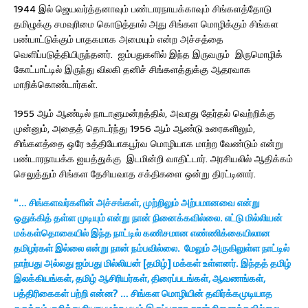
1944 இல் ஜெயவர்த்தனாவும் பண்டாரநாயக்காவும் சிங்களத்தோடு
தமிழுக்கு சமவுரிமை கொடுத்தால் அது சிங்கள மொழிக்கும் சிங்கள
பண்பாட்டுக்கும் பாதகமாக அமையும் என்ற அச்சத்தை
வெளிப்படுத்தியிருந்தனர். ஐம்பதுகளில் இந்த இருவரும் இருமொழிக்
கோட்பாட்டில் இருந்து விலகி தனிச் சிங்களத்துக்கு ஆதரவாக
மாறிக்கொண்டார்கள்.
1955 ஆம் ஆண்டில் நாடாளுமன்றத்தில், அவரது தேர்தல் வெற்றிக்கு
முன்னும், அதைத் தொடர்ந்து 1956 ஆம் ஆண்டு உரைகளிலும்,
சிங்களத்தை ஒரே உத்தியோகபூர்வ மொழியாக மாற்ற வேண்டும் என்று
பண்டாரநாயக்க ஐயத்துக்கு இடமின்றி வாதிட்டார். அரசியலில் ஆதிக்கம்
செலுத்தும் சிங்கள தேசியவாத சக்திகளை ஒன்று திரட்டினார்.
“… சிங்களவர்களின் அச்சங்கள், முற்றிலும் அற்பமானவை என்று
ஒதுக்கித் தள்ள முடியும் என்று நான் நினைக்கவில்லை. எட்டு மில்லியன்
மக்கள்தொகையில் இந்த நாட்டில் கணிசமான எண்ணிக்கையிலான
தமிழர்கள் இல்லை என்று நான் நம்பவில்லை. மேலும் அருகிலுள்ள நாட்டில்
நாற்பது அல்லது ஐம்பது மில்லியன் [தமிழ்] மக்கள் உள்ளனர். இந்தத் தமிழ்
இலக்கியங்கள், தமிழ் ஆசிரியர்கள், திரைப்படங்கள், ஆவணங்கள்,
பத்திரிகைகள் பற்றி என்ன? … சிங்கள மொழியின் தவிர்க்கமுடியாத