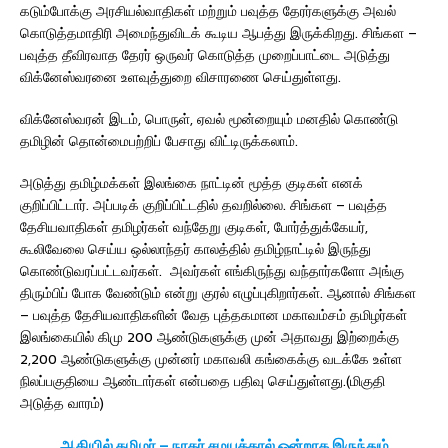
கடும்போக்கு அரசியல்வாதிகள் மற்றும் பவுத்த தேரர்களுக்கு அவல்
கொடுத்தமாதிரி அமைந்துவிடக் கூடிய ஆபத்து இருக்கிறது. சிங்கள –
பவுத்த தீவிரவாத தேரர் ஒருவர் கொடுத்த முறைப்பாட்டை அடுத்து
விக்னேஸ்வரனை உளவுத்துறை விசாரணை செய்துள்ளது.
விக்னேஸ்வரன் இடம், பொருள், ஏவல் மூன்றையும் மனதில் கொண்டு
தமிழின் தொன்மைபற்றிப் பேசாது விட்டிருக்கலாம்.
அடுத்து தமிழ்மக்கள் இலங்கை நாட்டின் மூத்த குடிகள் எனக்
குறிப்பிட்டார். அப்படிக் குறிப்பிட்டதில் தவறில்லை. சிங்கள – பவுத்த
தேசியவாதிகள் தமிழர்கள் வந்தேறு குடிகள், போர்த்துக்கேயர்,
கூலிவேலை செய்ய ஒல்லாந்தர் காலத்தில் தமிழ்நாட்டில் இருந்து
கொண்டுவரப்பட்டவர்கள். அவர்கள் எங்கிருந்து வந்தார்களோ அங்கு
திரும்பிப் போக வேண்டும் என்று குரல் எழுப்புகிறார்கள். ஆனால் சிங்கள
– பவுத்த தேசியவாதிகளின் வேத புத்தகமான மகாவம்சம் தமிழர்கள்
இலங்கையில் கிமு 200 ஆண்டுகளுக்கு முன் அதாவது இற்றைக்கு
2,200 ஆண்டுகளுக்கு முன்னர் மகாவலி கங்கைக்கு வடக்கே உள்ள
நிலப்பகுதியை ஆண்டார்கள் என்பதை பதிவு செய்துள்ளது.(மிகுதி
அடுத்த வாரம்)
ஆதியில் தமிழர் – நாகர் சமயத்தால் ஒன்றாக இருந்தும்