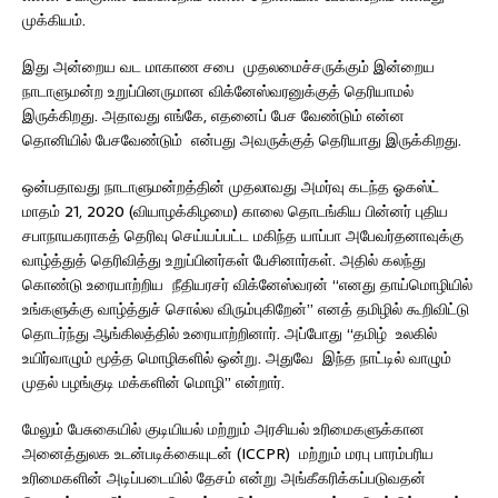
முக்கியம்.
இது அன்றைய வட மாகாண சபை முதலமைச்சருக்கும் இன்றைய
நாடாளுமன்ற உறுப்பினருமான விக்னேஸ்வரனுக்குத் தெரியாமல்
இருக்கிறது. அதாவது எங்கே, எதனைப் பேச வேண்டும் என்ன
தொனியில் பேசவேண்டும் என்பது அவருக்குத் தெரியாது இருக்கிறது.
ஒன்பதாவது நாடாளுமன்றத்தின் முதலாவது அமர்வு கடந்த ஓகஸ்ட்
மாதம் 21, 2020 (வியாழக்கிழமை) காலை தொடங்கிய பின்னர் புதிய
சபாநாயகராகத் தெரிவு செய்யப்பட்ட மகிந்த யாப்பா அபேவர்தனாவுக்கு
வாழ்த்துத் தெரிவித்து உறுப்பினர்கள் பேசினார்கள். அதில் கலந்து
கொண்டு உரையாற்றிய நீதியரசர் விக்னேஸ்வரன் “எனது தாய்மொழியில்
உங்களுக்கு வாழ்த்துச் சொல்ல விரும்புகிறேன்” எனத் தமிழில் கூறிவிட்டு
தொடர்ந்து ஆங்கிலத்தில் உரையாற்றினார். அப்போது “தமிழ் உலகில்
உயிர்வாழும் மூத்த மொழிகளில் ஒன்று. அதுவே இந்த நாட்டில் வாழும்
முதல் பழங்குடி மக்களின் மொழி” என்றார்.
மேலும் பேசுகையில் குடியியல் மற்றும் அரசியல் உரிமைகளுக்கான
அனைத்துலக உடன்படிக்கையுடன் (ICCPR) மற்றும் மரபு பாரம்பரிய
உரிமைகளின் அடிப்படையில் தேசம் என்று அங்கீகரிக்கப்படுவதன்