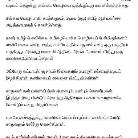
வடிவம் தெலுங்கு, கன்னட மொழியை ஒத்திருப்பது கவனிக்கத்தக்கது.
சிங்கள மொழி பாளி, சமற்கிருதம், ஹெல (எலு) தமிழ் ஆகியவற்றை
அடித்தளமாகக் கொண்டுள்ளது.
நாகர் தமிழ் பேசவில்லை. தமிழையொத்த மொழியைப் பேசியிருக்கலாம்.
மணிமேகலை என்ற பவுத்த காப்பியத்தில் சாதுவன் என்ற ஒரு பாத்திரம்
வருகிறது. அவனது மனைவி ஆதிரை. அவன் அவளைப் பிரிந்து ஒரு
கணிகையோடு வாழ்கிறான்.
அப்போது வட்டாடல், சூதாடல் இவைகளில் பொருள் எல்லாவற்றையும்
இழக்கிறான். கணிகையும் அவனை விரட்டிவிடுகிறாள்.
சாதுவன் தன் மனைவி மேல் ஆசையும், அன்பும் கொண்டவன்.
இழந்தவற்றை மீண்டும் அடைந்து ஆதிரையை சுகமாக வாழவைக்க
வேண்டும் என்று விரும்பினான்.
எனவே வங்கத்துக்கு வாணிகம் செய்யப் புறப்பட்ட வணிகர்களோடு
சாதுவனும் சேர்ந்து கொள்கிறான்.
கடல் காற்றின் வீச்சால் அவன் போன கலம் சிதைகிறது. ஒடிந்த மரம்