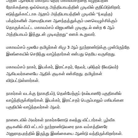
அதன் ஆசிரியர் மகாநாப தேரர் மகாவம்சத்தை எழுதியதன்
நோக்கத்தை ஒவ்வொரு அத்தியாயத்தின் முடிவில் குறிப்பிடுகிறார்.
எடுத்துக்காட்டாக ஆறாம் அத்தியாயத்தின் முடிவில் “(பவுத்த)
பக்தர்களின் அமைதியான ஆனந்தத்துக்கும் மனவெழுச்சிக்கும்
தொகுக்கப்பட்ட மகாவம்சம் விஜயனின் முடிசூடல் என்ற 6 ஆம்
அத்தியாயம் இத்துடன் முடிவுற்றது” எனக் கூறுவார்.
மகாவம்சம் மூலமே தமிழர்கள் கிமு 3 ஆம் நூற்றாண்டுக்கு முன்பிருந்தே
இலங்கையில் செறிந்து வாழ்ந்தார்கள் என்பது தெரிய வருகிறது.
மகாவம்சம் நாகர், இயக்கர், இராட்சதர், தேவர், புலிந்தர் (வேடுவர்)
ஆகியவர்களையே ஆதிக் குடிகள் என்கிறது. தமிழர்கள்
விடுபட்டுள்ளார்கள்.
நாகர்கள் வடக்கு (நாகதீபம்), தென்மேற்குப் (கல்யாணி) பகுதிகளில்
வாழ்ந்திருக்கிறார்கள். இயக்கர், இராட்சதர் பெரும்பாலும் மகியங்கன
பகுதியில் வாழ்ந்தவர்கள் ஆவர்.
நாளடைவில் அவர்கள் நாகர்களோடு கலந்து விட்டார்கள். பூர்வீக
குடிகளில் கிபி எட்டாம் நூற்றாண்டுவரை நாக வம்சத்தினரே
அனுராதபுரத்தில் இருந்து இலங்கையை ஆண்டு வந்திருக்கிறார்கள்.