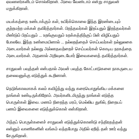
ஏவலாளர்களிடம் சொல்கிறான். அவை வேண்டாம் என்று சாதுவன்
மறுக்கிறான்.
மயக்கத்தை உண்டாக்கும் கள், உயிர்க்கொலை இந்த இரண்டையும்
குற்றமற்ற மக்கள் தவிர்த்தார்கள். பிறந்தவர்கள் இறப்பதும் இறந்தவர்கள்
மீண்டும் பிறப்பதும் … உறங்குவதும் உறக்கத்திற்குப் பின் விழிப்பதும்
போலவே. இந்த உண்மையினால் … நல்லறத்தைச் செய்பவர்கள் நல்லுலகை
அடைவார்கள் நல்லது அல்லாதவற்றைச் செய்பவர்கள் கொடிய நரகத்தை
அடைவார்கள். அதனால் அறிவுடையோர் இவைகளைத் தவிர்த்தார்கள்.
சாதுவன் பவுத்தன் என்பதால் அவன் பவுத்த கோட்பாடுகளை நாகருடைய
தலைவனுக்கு எடுத்துக் கூறினான்.
நெடுங்காலமாகக் கலம் கவிழ்ந்து வந்து கரையொதுங்கிய மக்களை
நாங்கள் உண்டிருக்கிறோம். அவர்களிடமிருந்து நாங்கள் எடுத்த
பொருள்கள் இவை. மணம் நிறைந்த மரம், மெல்லிய துகில், நிறையப்
பணம் இவைகளை எடுத்துக்கொள் என்கிறான்.
அந்தப் பொருள்களைச் சாதுவன் எடுத்துக்கொண்டு சந்திரதத்தன்
என்னும் வாணிகனின் வங்கம் வந்தபோது அதில் ஏறித் தன் ஊர் வந்து
சேருகிறான்.