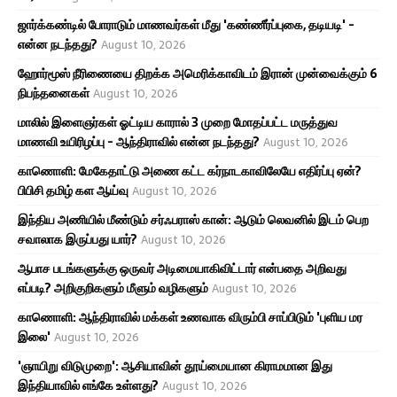
ஜார்க்கண்டில் போராடும் மாணவர்கள் மீது 'கண்ணீர்ப்புகை, தடியடி' -
என்ன நடந்தது?
August 10, 2026
ஹோர்மூஸ் நீரிணையை திறக்க அமெரிக்காவிடம் இரான் முன்வைக்கும் 6
நிபந்தனைகள்
August 10, 2026
மாலில் இளைஞர்கள் ஓட்டிய காரால் 3 முறை மோதப்பட்ட மருத்துவ
மாணவி உயிரிழப்பு - ஆந்திராவில் என்ன நடந்தது?
August 10, 2026
காணொளி: மேகேதாட்டு அணை கட்ட கர்நாடகாவிலேயே எதிர்ப்பு ஏன்?
பிபிசி தமிழ் கள ஆய்வு
August 10, 2026
இந்திய அணியில் மீண்டும் சர்ஃபராஸ் கான்: ஆடும் லெவனில் இடம் பெற
சவாலாக இருப்பது யார்?
August 10, 2026
ஆபாச படங்களுக்கு ஒருவர் அடிமையாகிவிட்டார் என்பதை அறிவது
எப்படி? அறிகுறிகளும் மீளும் வழிகளும்
August 10, 2026
காணொளி: ஆந்திராவில் மக்கள் உணவாக விரும்பி சாப்பிடும் 'புளிய மர
இலை'
August 10, 2026
'ஞாயிறு விடுமுறை': ஆசியாவின் தூய்மையான கிராமமான இது
இந்தியாவில் எங்கே உள்ளது?
August 10, 2026