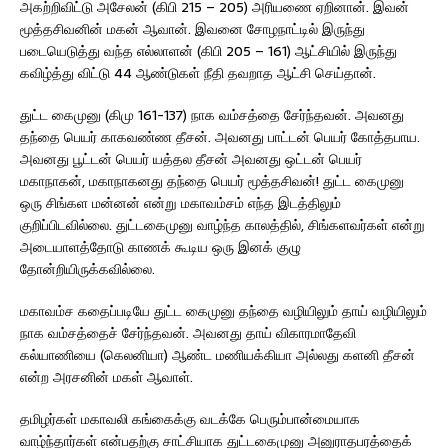
அகற்றிவிட்டு அசேலன் (கிபி 215 – 205) அரியணை ஏறினான். இவன்
மூத்தசிவனின் மகன் ஆவான். இவனை சோழநாட்டில் இருந்து
படையெடுத்து வந்த எல்லாளன் (கிபி 205 – 161) ஆட்சியில் இருந்து
கவிழ்த்து விட்டு 44 ஆண்டுகள் நீதி தவறாத ஆட்சி செய்தான்.
துட்ட கைமுனு (கிமு 161-137) நாக வம்சத்தை சேர்ந்தவன். அவனது
தந்தை பெயர் காகவண்ண தீசன். அவனது பாட்டன் பெயர் கோத்தபாய.
அவனது பூட்டன் பெயர் யத்தல தீசன் அவனது ஒட்டன் பெயர்
மகாநாகன், மகாநாகனது தந்தை பெயர் மூத்தசிவன்! துட்ட கைமுனு
ஒரு சிங்கள மன்னன் என்று மகாவம்சம் எந்த இடத்திலும்
குறிப்பிடவில்லை. துட்டகைமுனு வாழ்ந்த காலத்தில், சிங்களவர்கள் என்று
அடையாளத்தோடு காணக் கூடிய ஒரு இனக் குழு
தோன்றியிருக்கவில்லை.
மகாவம்ச கதைப்படியே துட்ட கைமுனு தந்தை வழியிலும் தாய் வழியிலும்
நாக வம்சத்தைச் சேர்ந்தவன். அவனது தாய் விகாரமாதேவி
கல்யாணியை (கெலனியா) ஆண்ட மணியக்கியா அல்லது களனி தீசன்
என்ற அரசனின் மகள் ஆவாள்.
தமிழர்கள் மகாவலி கங்கைக்கு வடக்கே பெரும்பான்மையாக
வாழ்ந்தார்கள் என்பதற்கு சாட்சியாக துட்டகைமுனு அனுராதபரத்தைக்