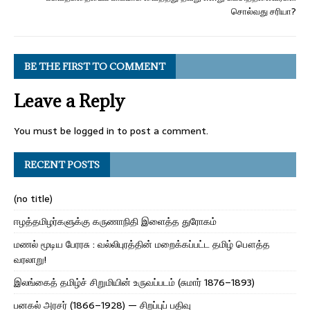
சொல்வது சரியா?
BE THE FIRST TO COMMENT
Leave a Reply
You must be
logged in
to post a comment.
RECENT POSTS
(no title)
ஈழத்தமிழர்களுக்கு கருணாநிதி இளைத்த துரோகம்
மணல் மூடிய பேரரசு : வல்லிபுரத்தின் மறைக்கப்பட்ட தமிழ் பௌத்த
வரலாறு!
இலங்கைத் தமிழ்ச் சிறுமியின் உருவப்படம் (சுமார் 1876–1893)
பனகல் அரசர் (1866–1928) — சிறப்புப் பதிவு