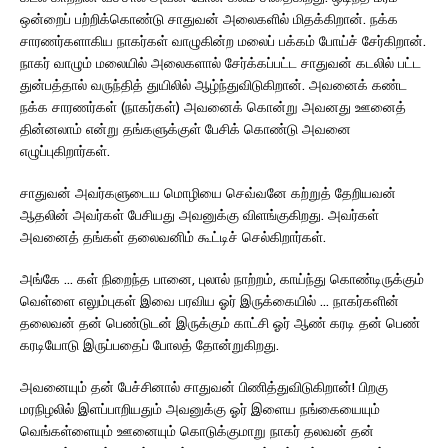
ஒன்றைப் பற்றிக்கொண்டு சாதுவன் அலைகளில் மிதக்கிறான். நக்க
சாரணர்களாகிய நாகர்கள் வாழுகின்ற மலைப் பக்கம் போய்ச் சேர்கிறான்.
நாகர் வாழும் மலையில் அலைகளால் சேர்க்கப்பட்ட சாதுவன் கடலில் பட்ட
துன்பத்தால் வருந்தித் துயிலில் ஆழ்ந்துவிடுகிறான். அவனைக் கண்ட
நக்க சாரணர்கள் (நாகர்கள்) அவனைக் கொன்று அவனது ஊனைத்
தின்னலாம் என்று தங்களுக்குள் பேசிக் கொண்டு அவனை
எழுப்புகிறார்கள்.
சாதுவன் அவர்களுடைய மொழியை செவ்வனே கற்றுத் தேறியவன்
ஆதலின் அவர்கள் பேசியது அவனுக்கு விளங்குகிறது. அவர்கள்
அவனைத் தங்கள் தலைவனிம் கூட்டிச் செல்கிறார்கள்.
அங்கே … கள் நிறைந்த பானை, புலால் நாற்றம், காய்ந்து கொண்டிருக்கும்
வெள்ளை எலும்புகள் இவை பரவிய ஓர் இருக்கையில் … நாகர்களின்
தலைவன் தன் பெண்டுடன் இருக்கும் காட்சி ஓர் ஆண் கரடி தன் பெண்
கரடியோடு இருப்பதைப் போலத் தோன்றுகிறது.
அவனையும் தன் பேச்சினால் சாதுவன் பிணித்துவிடுகிறான்! பிறகு
மரநிழலில் இளப்பாறியதும் அவனுக்கு ஓர் இளைய நங்கையையும்
வெங்கள்ளையும் ஊனையும் கொடுக்குமாறு நாகர் தலவன் தன்