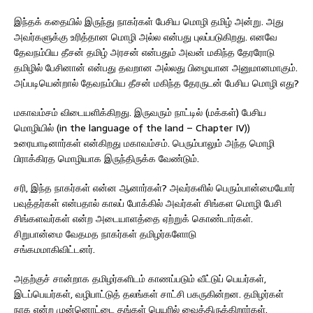
இந்தக் கதையில் இருந்து நாகர்கள் பேசிய மொழி தமிழ் அன்று. அது
அவர்களுக்கு உரித்தான மொழி அல்ல என்பது புலப்படுகிறது. எனவே
தேவநம்பிய தீசன் தமிழ் அரசன் என்பதும் அவன் மகிந்த தேரரோடு
தமிழில் பேசினான் என்பது தவறான அல்லது பிழையான அனுமானமாகும்.
அப்படியென்றால் தேவநம்பிய தீசன் மகிந்த தேரருடன் பேசிய மொழி எது?
மகாவம்சம் விடையளிக்கிறது. இருவரும் நாட்டில் (மக்கள்) பேசிய
மொழியில் (in the language of the land – Chapter IV))
உரையாடினார்கள் என்கிறது மகாவம்சம். பெரும்பாலும் அந்த மொழி
பிராக்கிரத மொழியாக இருந்திருக்க வேண்டும்.
சரி, இந்த நாகர்கள் என்ன ஆனார்கள்? அவர்களில் பெரும்பான்மையோர்
பவுத்தர்கள் என்பதால் காலப் போக்கில் அவர்கள் சிங்கள மொழி பேசி
சிங்களவர்கள் என்ற அடையாளத்தை ஏற்றுக் கொண்டார்கள்.
சிறுபான்மை வேதமத நாகர்கள் தமிழர்களோடு
சங்கமமாகிவிட்டனர்.
அதற்குச் சான்றாக தமிழர்களிடம் காணப்படும் வீட்டுப் பெயர்கள்,
இடப்பெயர்கள், வழிபாட்டுத் தலங்கள் சாட்சி பகருகின்றன. தமிழர்கள்
நாக என்ற முன்னொட்டை தங்கள் பெயரில் வைத்திருக்கிறார்கள்.