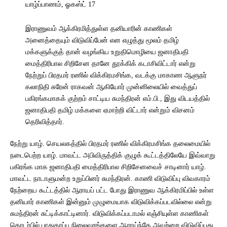
யாழ்ப்பாணம், ஓகஸ்ட் 17
இராணுவம் ஆக்கிரமித்துள்ள தனியாரின் காணிகள்
அனைத்தையும் விடுவிப்பேன் என எழுத்து மூலம் தமிழ்
மக்களுக்குத் தான் வழங்கிய உறுதிமொழியை ஜனாதிபதி
மைத்திரிபால சிறிசேன தானே தூக்கிக் கடாசிவிட்டார் என்று
நேற்றுப் பிரதமர் ரணில் விக்கிரமசிங்க, வடக்கு மாகாண ஆளுநர்
கலாநிதி சுரேன் ராகவன் ஆகியோர் முன்னிலையில் வைத்துப்
பகிரங்கமாகக் குற்றம் சாட்டிய சுமந்திரன் எம்.பி., இது விடயத்தில்
ஜனாதிபதி தமிழ் மக்களை ஏமாற்றி விட்டார் என்றும் விசனம்
தெரிவித்தார்.
நேற்று யாழ். செயலகத்தில் பிரதமர் ரணில் விக்கிரமசிங்க தலைமையில்
நடைபெற்ற யாழ். மாவட்ட அபிவிருத்திக் குழுக் கூட்டத்திலேயே இவ்வாறு
பகிரங்க மாக ஜனாதிபதி மைத்திரிபால சிறிசேனவைச் சாடினார் யாழ்.
மாவட்ட நாடாளுமன்ற உறுப்பினர் சுமந்திரன். காணி விடுவிப்பு விவகாரம்
நேற்றைய கூட்டத்தில் ஆராயப் பட்ட போது இராணுவ ஆக்கிரமிப்பில் உள்ள
தனியார் காணிகள் இன்னும் முழுமையாக விடுவிக்கப்படவில்லை என்று
சுமந்திரன் சுட்டிக்காட்டினார். விடுவிக்கப்படாமல் எஞ்சியுள்ள காணிகள்
தொடர்பில் பாதுகாப்பு நிலைவரங்களை ஆராய்ந்தே அவற்றை விடுவிப்பது