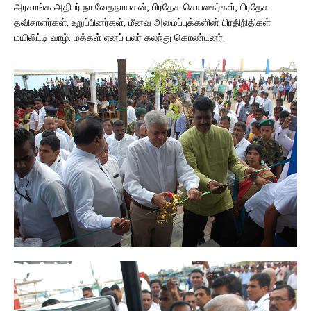
அரசாங்க அதிபர் நா.வேதநாயகன், பிரதேச செயலகர்கள், பிரதேச
தவிசாளர்கள், உறுப்பினர்கள், மீனவ அமைப்புக்களின் பிரதிநிதிகள்
மயிலிட்டி வாழ். மக்கள் எனப் பலர் கலந்து கொண்டனர்.