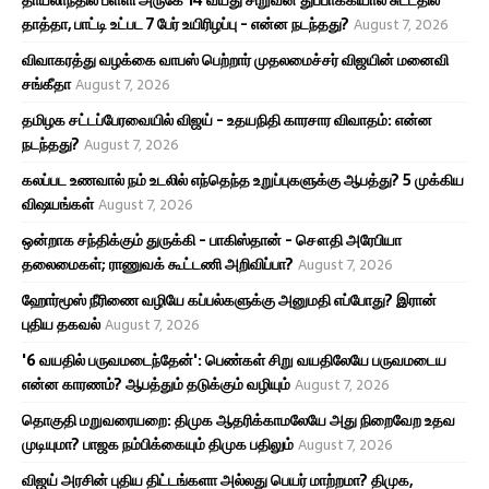
தாய்லாந்தில் பள்ளி அருகே 14 வயது சிறுவன் துப்பாக்கியால் சுட்டதில்
தாத்தா, பாட்டி உட்பட 7 பேர் உயிரிழப்பு - என்ன நடந்தது?
August 7, 2026
விவாகரத்து வழக்கை வாபஸ் பெற்றார் முதலமைச்சர் விஜயின் மனைவி
சங்கீதா
August 7, 2026
தமிழக சட்டப்பேரவையில் விஜய் - உதயநிதி காரசார விவாதம்: என்ன
நடந்தது?
August 7, 2026
கலப்பட உணவால் நம் உடலில் எந்தெந்த உறுப்புகளுக்கு ஆபத்து? 5 முக்கிய
விஷயங்கள்
August 7, 2026
ஒன்றாக சந்திக்கும் துருக்கி - பாகிஸ்தான் - சௌதி அரேபியா
தலைமைகள்; ராணுவக் கூட்டணி அறிவிப்பா?
August 7, 2026
ஹோர்மூஸ் நீரிணை வழியே கப்பல்களுக்கு அனுமதி எப்போது? இரான்
புதிய தகவல்
August 7, 2026
'6 வயதில் பருவமடைந்தேன்': பெண்கள் சிறு வயதிலேயே பருவமடைய
என்ன காரணம்? ஆபத்தும் தடுக்கும் வழியும்
August 7, 2026
தொகுதி மறுவரையறை: திமுக ஆதரிக்காமலேயே அது நிறைவேற உதவ
முடியுமா? பாஜக நம்பிக்கையும் திமுக பதிலும்
August 7, 2026
விஜய் அரசின் புதிய திட்டங்களா அல்லது பெயர் மாற்றமா? திமுக,