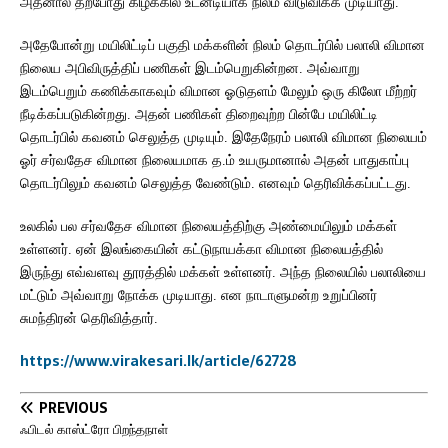
அதனால் தற்போது கிழக்கில் உடனடியாக நிலம் விடுவிக்க முடியாது.
அதேபோன்று மயிலிட்டிப் பகுதி மக்களின் நிலம் தொடர்பில் பலாலி விமான
நிலைய அபிவிருத்திப் பணிகள் இடம்பெறுகின்றன. அவ்வாறு
இடம்பெறும் கணிக்காகவும் விமான ஓடுதளம் மேலும் ஒரு கிலோ மீற்றர்
நீடிக்கப்படுகின்றது. அதன் பணிகள் திறைவுற்ற பின்பே மயிலிட்டி
தொடர்பில் கவனம் செலுத்த முடியும். இதேநேரம் பலாலி விமான நிலையம்
ஓர் சர்வதேச விமான நிலையமாக த.ம் உயருமானால் அதன் பாதுகாப்பு
தொடர்பிலும் கவனம் செலுத்த வேண்டும். எனவும் தெரிவிக்கப்பட்டது.
உலகில் பல சர்வதேச விமான நிலையத்திற்கு அண்மையிலும் மக்கள்
உள்ளனர். ஏன் இலங்கையின் கட்டுநாயக்கா விமான நிலையத்தில்
இருந்து எவ்வளவு தூரத்தில் மக்கள் உள்ளனர். அந்த நிலையில் பலாலியை
மட்டும் அவ்வாறு நோக்க முடியாது. என நாடாளுமன்ற உறுப்பினர்
சுமந்திரன் தெரிவித்தார்.
https://www.virakesari.lk/article/62728
PREVIOUS
ஃபிடல் காஸ்ட்ரோ பிறந்தநாள்