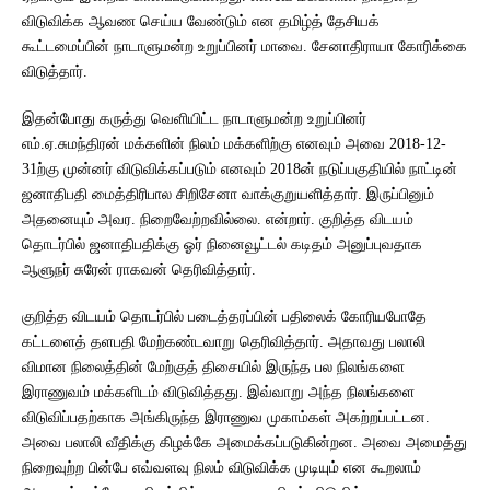
விடுவிக்க ஆவண செய்ய வேண்டும் என தமிழ்த் தேசியக்
கூட்டமைப்பின் நாடாளுமன்ற உறுப்பினர் மாவை. சேனாதிராயா கோரிக்கை
விடுத்தார்.
இதன்போது கருத்து வெளியிட்ட நாடாளுமன்ற உறுப்பினர்
எம்.ஏ.சுமந்திரன் மக்களின் நிலம் மக்களிற்கு எனவும் அவை 2018-12-
31ற்கு முன்னர் விடுவிக்கப்படும் எனவும் 2018ன் நடுப்பகுதியில் நாட்டின்
ஜனாதிபதி மைத்திரிபால சிறிசேனா வாக்குறுயளித்தார். இருப்பினும்
அதனையும் அவர. நிறைவேற்றவில்லை. என்றார். குறித்த விடயம்
தொடர்பில் ஜனாதிபதிக்கு ஓர் நினைவூட்டல் கடிதம் அனுப்புவதாக
ஆளுநர் சுரேன் ராகவன் தெரிவித்தார்.
குறித்த விடயம் தொடர்பில் படைத்தரப்பின் பதிலைக் கோரியபோதே
கட்டளைத் தளபதி மேற்கண்டவாறு தெரிவித்தார். அதாவது பலாலி
விமான நிலைத்தின் மேற்குத் திசையில் இருந்த பல நிலங்களை
இராணுவம் மக்களிடம் விடுவித்தது. இவ்வாறு அந்த நிலங்களை
விடுவிப்பதற்காக அங்கிருந்த இராணுவ முகாம்கள் அகற்றப்பட்டன.
அவை பலாலி வீதிக்கு கிழக்கே அமைக்கப்படுகின்றன. அவை அமைத்து
நிறைவுற்ற பின்பே எவ்வளவு நிலம் விடுவிக்க முடியும் என கூறலாம்