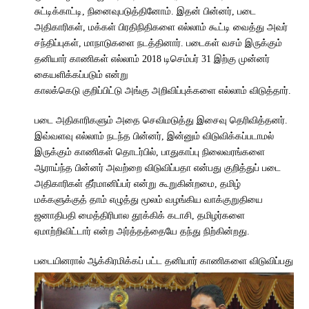
சுட்டிக்காட்டி, நினைவுபடுத்தினோம். இதன் பின்னர், படை
அதிகாரிகள், மக்கள் பிரதிநிதிகளை எல்லாம் கூட்டி வைத்து அவர்
சந்திப்புகள், மாநாடுகளை நடத்தினார். படைகள் வசம் இருக்கும்
தனியார் காணிகள் எல்லாம் 2018 டிசெம்பர் 31 இற்கு முன்னர்
கையளிக்கப்படும் என்று
காலக்கெடு குறிப்பிட்டு அங்கு அறிவிப்புக்களை எல்லாம் விடுத்தார்.
படை அதிகாரிகளும் அதை செவிமடுத்து இசைவு தெரிவித்தனர்.
இவ்வளவு எல்லாம் நடந்த பின்னர், இன்னும் விடுவிக்கப்படாமல்
இருக்கும் காணிகள் தொடர்பில், பாதுகாப்பு நிலைவரங்களை
ஆராய்ந்த பின்னர் அவற்றை விடுவிப்பதா என்பது குறித்துப் படை
அதிகாரிகள் தீர்மானிப்பர் என்று கூறுகின்றமை, தமிழ்
மக்களுக்குத் தாம் எழுத்து மூலம் வழங்கிய வாக்குறுதியை
ஜனாதிபதி மைத்திரிபால தூக்கிக் கடாசி, தமிழர்களை
ஏமாற்றிவிட்டார் என்ற அர்த்தத்தையே தந்து நிற்கின்றது.
படையி
னரால் ஆக்கிரமிக்கப் பட்ட தனியார் காணிகளை விடுவிப்பது