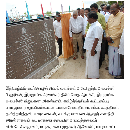
இந்நிகழ்வில் கடற்றொழில் நீரியல் வளங்கள் அபிவிருத்தி அமைச்சர்
பி.ஹரிசன், இராஜாங்க அமைச்சர் திலிப் வெத ஆராச்சி, இராஜாங்க
அமைச்சர் விஜயகலா மகேஸ்வரன், தமிழ்த்தேசியக் கூட்டமை்பபு
பாராளுமன்ற உறுப்பினர்களான மாவை.சேனாதிராசா, எம்.ஏ. சுமந்திரன்,
த.சித்தார்த்தன், ஈ.சரவணவன், வடக்கு மாகாண ஆளுநர் கலாநிதி
சுரேன் ராகவன் வட மாகாண சபையின அவைத்தலைவர்
சி.வி.கே.சிவஞானம், மாநகர சபை முதல்வர் ஆனோல்ட், யாழ்.மாவட்ட