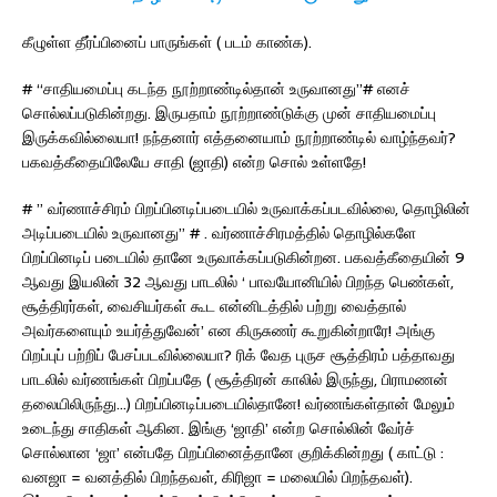
கீழுள்ள தீர்ப்பினைப் பாருங்கள் ( படம் காண்க).
# “சாதியமைப்பு கடந்த நூற்றாண்டில்தான் உருவானது”# எனச்
சொல்லப்படுகின்றது. இருபதாம் நூற்றாண்டுக்கு முன் சாதியமைப்பு
இருக்கவில்லையா! நந்தனார் எத்தனையாம் நூற்றாண்டில் வாழ்ந்தவர்?
பகவத்கீதையிலேயே சாதி (ஜாதி) என்ற சொல் உள்ளதே!
# ” வர்ணாச்சிரம் பிறப்பினடிப்படையில் உருவாக்கப்படவில்லை, தொழிலின்
அடிப்படையில் உருவானது” # . வர்ணாச்சிரமத்தில் தொழில்களே
பிறப்பினடிப் படையில் தானே உருவாக்கப்படுகின்றன. பகவத்கீதையின் 9
ஆவது இயலின் 32 ஆவது பாடலில் ‘ பாவயோனியில் பிறந்த பெண்கள்,
சூத்திரர்கள், வைசியர்கள் கூட என்னிடத்தில் பற்று வைத்தால்
அவர்களையும் உயர்த்துவேன்’ என கிருசுணர் கூறுகின்றாரே! அங்கு
பிறப்புப் பற்றிப் பேசப்படவில்லையா? ரிக் வேத புருச சூத்திரம் பத்தாவது
பாடலில் வர்ணங்கள் பிறப்பதே ( சூத்திரன் காலில் இருந்து, பிராமணன்
தலையிலிருந்து…) பிறப்பினடிப்படையில்தானே! வர்ணங்கள்தான் மேலும்
உடைந்து சாதிகள் ஆகின. இங்கு ‘ஜாதி’ என்ற சொல்லின் வேர்ச்
சொல்லான ‘ஜா’ என்பதே பிறப்பினைத்தானே குறிக்கின்றது ( காட்டு :
வனஜா = வனத்தில் பிறந்தவள், கிரிஜா = மலையில் பிறந்தவள்).