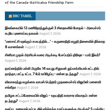
of the Canada-Batticaloa Friendship Farm
BBC TAMIL
இலங்கையில் 12 மணிநேரத்துக்குள் 3 சிறைகளில் மோதல் - அமைச்சர்
கூறிய புலனாய்வு தகவல்
August 7, 2026
'மனசாட்சி உறங்கும் சமயத்தில்...' - கருணாநிதி எழுதி நினைவில் நீங்காத
8 வசனங்கள்
August 7, 2026
சினிமா முதல் அரசியல் வரை அடிக்கடி பேசப்படும் திரிஷா - யார் இவர்?
August 7, 2026
தாய்லாந்தில் பள்ளி அருகே 14 வயது சிறுவன் துப்பாக்கியால் சுட்டதில்
தாத்தா, பாட்டி உட்பட 7 பேர் உயிரிழப்பு - என்ன நடந்தது?
August 7, 2026
விவாகரத்து வழக்கை வாபஸ் பெற்றார் முதலமைச்சர் விஜயின் மனைவி
சங்கீதா
August 7, 2026
தமிழக சட்டப்பேரவையில் விஜய் - உதயநிதி காரசார விவாதம்: என்ன
நடந்தது?
August 7, 2026
கலப்பட உணவால் நம் உடலில் எந்தெந்த உறுப்புகளுக்கு ஆபத்து? 5 முக்கிய