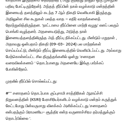
பதிவு போட்டிருந்தேன்). அந்தத் தீர்ப்பின் நகல் வழக்காடு மன்றத்தின்
இணையத் தளத்திலும் கடந்த 7 ஆம் திகதி வெளியாகி இருந்தது.
அதிலுள்ள சில கூறுகள் பலத்த வாத – எதிர் வாதங்களைத்
தோற்றுவித்திருந்தன. ‘நாட்டாமை தீர்ப்பினை மாற்றி எழுது’ எனப் பலரும்
பொங்கி எழுந்தனர். அதனையடுத்து, அடுத்த நாள்
இணையத்தளத்திலிருந்த அத் தீர்ப்பு நீக்கப்பட்டது. மீண்டும் மறுநாள் ,
அதாவது ஒன்பதாம் திகதி (09-03- 2024) பல மாற்றங்கள்
செய்யப்பட்டு, மீண்டும் தீர்ப்பு இணையத்தில் வெளியிடப்பட்டது. அவ்வாறு
மேற்கொள்ளப்பட்ட சில திருத்தங்களில் ஒன்று ‘சனாதன
வரைவிலக்கணம் ‘ தொடர்பானது அதனையே இங்கு பார்க்கப்
போகின்றோம்.
முதலில் தீர்ப்பில் சொல்லப்பட்டது:
#”” சனாதனம் தொடர்பாக குப்புசாமி சாத்திரிகள் ஆராய்ச்சி
நிறுவனத்தின் (KSRI) பேராசிரியர்களிடம் வழக்காடு மன்றம் கருத்துக்
கேட்டபோது பின்வருமாறு விளக்கம் அளிக்கப்பட்டது.’சனாதனம்
என்பதற்கும் பிராமணிய- சூத்திர என்ற வருணாச்சிரம தர்மத்துக்கும்
தொடர்பில்லை ‘.