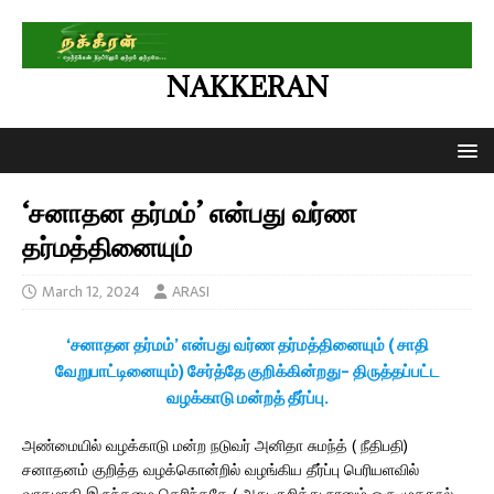
NAKKERAN
‘சனாதன தர்மம்’ என்பது வர்ண
தர்மத்தினையும்
March 12, 2024
ARASI
‘சனாதன தர்மம்’ என்பது வர்ண தர்மத்தினையும் ( சாதி
வேறுபாட்டினையும்) சேர்த்தே குறிக்கின்றது- திருத்தப்பட்ட
வழக்காடு மன்றத் தீர்ப்பு.
அண்மையில் வழக்காடு மன்ற நடுவர் அனிதா சுமந்த் ( நீதிபதி)
சனாதனம் குறித்த வழக்கொன்றில் வழங்கிய தீர்ப்பு பெரியளவில்
வாதமாகி இருந்தமை தெரிந்ததே ( அது குறித்து நானும் ஒரு முகநூல்