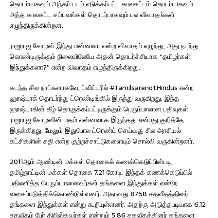
தொடர்பாகவும் அந்தப் படம் எடுக்கப்பட்ட காலகட்டம் தொடர்பாகவும்
அந்த காலகட்ட சம்பவங்கள் தொடர்பாகவும் பல விவாதங்கள்
எழுந்திருக்கின்றன.
ராஜராஜ சோழன் இந்து மன்னனா என்ற விவாதம் எழுந்து, அது நடந்து
கொண்டிருக்கும் நிலையிலேயே அதன் தொடர்ச்சியாக “தமிழர்கள்
இந்துக்களா?” என்ற விவாதம் எழுந்திருக்கிறது.
கடந்த சில நாட்களாகவே, ட்விட்டரில் #TamilsarenotHindus என்ற
ஹாஷ்டாக் தொடர்ந்து ட்ரெண்டிங்கில் இருந்து வருகிறது. இந்த
ஹாஷ்டாகின் கீழ் தொகுக்கப்பட்டிருக்கும் பெரும்பாலான பதிவுகள்
ராஜராஜ சோழனின் மதம் என்னவாக இருந்தது என்பது குறித்தே
இருக்கிறது. மேலும் இதுபோல ட்ரெண்ட் செய்வது சில அரசியல்
கட்சிகளின் சதி என்ற குற்றச்சாட்டுகளையும் சொல்லி வருகின்றனர்.
2011ஆம் ஆண்டின் மக்கள் தொகைக் கணக்கெடுப்பின்படி,
தமிழ்நாட்டின் மக்கள் தொகை 7.21 கோடி. இந்தக் கணக்கெடுப்பில்
பதிலளித்த பெரும்பாலானவர்கள் தங்களை இந்துக்கள் என்றே
வகைப்படுத்திக்கொண்டுள்ளனர். அதாவது 87.58 சதவீதத்தினர்
தங்களை இந்துக்கள் என்று கூறியுள்ளனர். அதற்கு அடுத்தபடியாக 6.12
சதவீதம் பேர் கிறிஸ்தவர்கள் என்றும் 5.86 சதவீதத்தினர் தங்களை