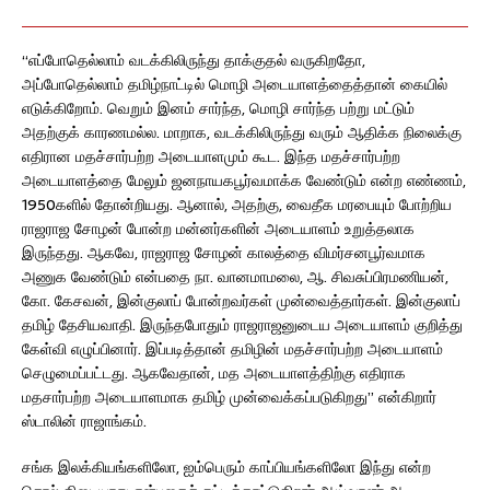
“எப்போதெல்லாம் வடக்கிலிருந்து தாக்குதல் வருகிறதோ,
அப்போதெல்லாம் தமிழ்நாட்டில் மொழி அடையாளத்தைத்தான் கையில்
எடுக்கிறோம். வெறும் இனம் சார்ந்த, மொழி சார்ந்த பற்று மட்டும்
அதற்குக் காரணமல்ல. மாறாக, வடக்கிலிருந்து வரும் ஆதிக்க நிலைக்கு
எதிரான மதச்சார்பற்ற அடையாளமும் கூட. இந்த மதச்சார்பற்ற
அடையாளத்தை மேலும் ஜனநாயகபூர்வமாக்க வேண்டும் என்ற எண்ணம்,
1950களில் தோன்றியது. ஆனால், அதற்கு, வைதீக மரபையும் போற்றிய
ராஜராஜ சோழன் போன்ற மன்னர்களின் அடையாளம் உறுத்தலாக
இருந்தது. ஆகவே, ராஜராஜ சோழன் காலத்தை விமர்சனபூர்வமாக
அணுக வேண்டும் என்பதை நா. வானமாமலை, ஆ. சிவசுப்பிரமணியன்,
கோ. கேசவன், இன்குலாப் போன்றவர்கள் முன்வைத்தார்கள். இன்குலாப்
தமிழ் தேசியவாதி. இருந்தபோதும் ராஜராஜனுடைய அடையாளம் குறித்து
கேள்வி எழுப்பினார். இப்படித்தான் தமிழின் மதச்சார்பற்ற அடையாளம்
செழுமைப்பட்டது. ஆகவேதான், மத அடையாளத்திற்கு எதிராக
மதசார்பற்ற அடையாளமாக தமிழ் முன்வைக்கப்படுகிறது” என்கிறார்
ஸ்டாலின் ராஜாங்கம்.
சங்க இலக்கியங்களிலோ, ஐம்பெரும் காப்பியங்களிலோ இந்து என்ற