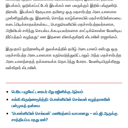
இயக்கம், ஒடுக்கப்பட்டோர் இயக்கம் என பலருக்கும் இதில் பங்குண்டு.
திராவிட இயக்கம் நேரடியாக தமிழை ஒரு மதசார்பற்ற அடையாளமாக
முன்னிறுத்தியது. இதனால், சொந்த வாழ்க்கையில் மதச்சார்பின்மையை
கடைப்பிடிக்காதவர்கள்கூட, பொதுவெளியில் மதச்சார்பற்றவர்களாக,
அறிவியல் சார்ந்து செயல்படக்கூடியவர்களாக காட்டிக்கொள்ள வேண்டிய
நிர்ப்பந்தம் எழுந்தது” என இதனை விளக்குகிறார் ஸ்டாலின் ராஜாங்கம்.
இருபதாம் நூற்றாண்டின் துவக்கத்தில் தமிழ் அடையாளம் என்பது ஒரு
மதச்சார்பற்ற அடையாளமாக உருவெடுத்துவிட்டாலும் அந்த மதச்சார்பற்ற
அடையாளத்தைத் தக்கவைக்க தொடர்ந்து போராட வேண்டியிருக்கிறது
என்கிறார் ஸ்டாலின்.
பெரிய பழுவேட்டரையர் மீது ரஜினிக்கு ஆர்வம்
கல்கி கிருஷ்ணமூர்த்தி: பொன்னியின் செல்வன் எழுத்தாளரின்
பன்முகத் தன்மை
‘பொன்னியின் செல்வன்’ மணிரத்னம் வசமானது – எம்.ஜி.ஆருக்கு
சாத்தியப்படாதது ஏன்?