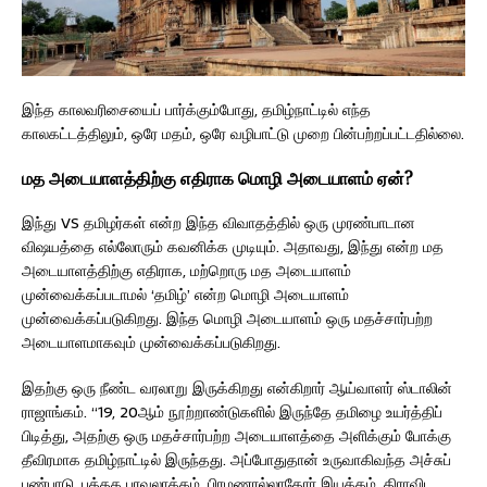
இந்த காலவரிசையைப் பார்க்கும்போது, தமிழ்நாட்டில் எந்த
காலகட்டத்திலும், ஒரே மதம், ஒரே வழிபாட்டு முறை பின்பற்றப்பட்டதில்லை.
மத அடையாளத்திற்கு எதிராக மொழி அடையாளம் ஏன்?
இந்து VS தமிழர்கள் என்ற இந்த விவாதத்தில் ஒரு முரண்பாடான
விஷயத்தை எல்லோரும் கவனிக்க முடியும். அதாவது, இந்து என்ற மத
அடையாளத்திற்கு எதிராக, மற்றொரு மத அடையாளம்
முன்வைக்கப்படாமல் ‘தமிழ்’ என்ற மொழி அடையாளம்
முன்வைக்கப்படுகிறது. இந்த மொழி அடையாளம் ஒரு மதச்சார்பற்ற
அடையாளமாகவும் முன்வைக்கப்படுகிறது.
இதற்கு ஒரு நீண்ட வரலாறு இருக்கிறது என்கிறார் ஆய்வாளர் ஸ்டாலின்
ராஜாங்கம். “19, 20ஆம் நூற்றாண்டுகளில் இருந்தே தமிழை உயர்த்திப்
பிடித்து, அதற்கு ஒரு மதச்சார்பற்ற அடையாளத்தை அளிக்கும் போக்கு
தீவிரமாக தமிழ்நாட்டில் இருந்தது. அப்போதுதான் உருவாகிவந்த அச்சுப்
பண்பாடு, புத்தக பரவலாக்கம், பிரமணரல்லாதோர் இயக்கம், திராவிட