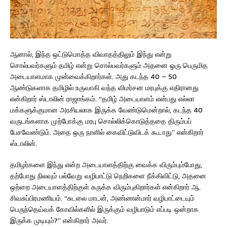
ஆனால், இந்த ஒட்டுமொத்த விவாதத்திலும் இந்து என்று
சொல்பவர்களும் தமிழ் என்று சொல்பவர்களும் அதனை ஒரு பெருமித
அடையாளமாக முன்வைக்கிறார்கள். அது கடந்த 40 – 50
ஆண்டுகளாக தமிழில் உருவாகி வந்த விமர்சன மரபுக்கு எதிரானது
என்கிறார் ஸ்டாலின் ராஜாங்கம். “தமிழ் அடையாளம் என்பது எல்லா
மக்களுக்குமான அரசியலாக இருக்க வேண்டுமென்றால், கடந்த 40
வருடங்களாக முற்போக்கு மரபு சொல்லிக்கொடுத்ததை திரும்பப்
பேசவேண்டும். அதை ஒரு நாளில் கைவிட்டுவிடக் கூடாது” என்கிறார்
ஸ்டாலின்.
தமிழர்களை இந்து என்ற அடையாளத்திற்கு வைக்க விரும்பும்போது,
தற்போது நிலவும் பல்வேறு வழிபாட்டு நெறிகளை நீக்கிவிட்டு, அதனை
ஒற்றை அடையாளத்திற்குள் சுருக்க விரும்புகிறார்கள் என்கிறார் ஆ.
சிவசுப்பிரமணியம். “சுடலை மாடன், அண்ணன்மார் வழிபாட்டையும்
பெருந்தெய்வக் கோவில்களில் இருக்கும் வழிபாடும் எப்படி ஒன்றாக
இருக்க முடியும்?” என்கிறார் அவர்.