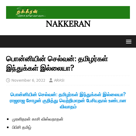
NAKKERAN
பொன்னியின் செல்வன்: தமிழர்கள்
இந்துக்கள் இல்லையா?
November 6, 2022
ARASI
பொன்னியின் செல்வன்: தமிழர்கள் இந்துக்கள் இல்லையா?
ராஜராஜ சோழன் குறித்து வெற்றிமாறன் பேசியதால் உண்டான
விவாதம்
முரளிதரன் காசி விஸ்வநாதன்
பிபிசி தமிழ்