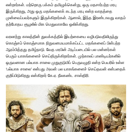
என்றார்கள். மற்றொரு பக்கம் தமிழுக்கென்று, ஒரு மதசார்பற்ற மரபு
இருக்கிறது, அது ஒரு மதங்களைக் கடந்த மரபு என்ற வாதத்தை
முன்வைப்பவர்களும் இருக்கிறார்கள். ஆனால், இந்த இரண்டாவது வாதம்
தற்போதய சூழலில் மிக மெதுவாகவே ஒலிக்கிறது.
வரலாற்று காலத்தின் துவக்கத்தில் இயற்கையை வழிபடுவதிலிருந்து
கொஞ்சம் கொஞ்சமாக நிறுவனமயமாக்கப்பட்ட மதங்களைப் பின்பற்ற
ஆரம்பித்தது தமிழ்நாடு. வேத மரபின் அடிப்படையில் பல மன்னர்கள்
பெரும் யாகங்களைச் செய்திருக்கிறார்கள். முற்காலப் பாண்டியர்களில்
ஒருவனான பல்யாக சாலை முதுகுடுமிப் பெருவழுதி என்ற பெயரில் உள்ள
‘பல்யாக சாலை’ என்பது அவன் பல யாகங்களைச் செய்தவன் என்பதைக்
குறிப்பிடுகிறது என்கிறார் கே.ஏ. நீலகண்ட சாஸ்திரி.