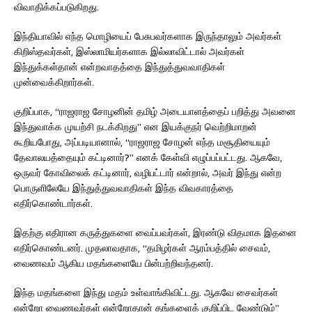
விவாதிக்கப்படுகிறது.
இந்தியாவில் எந்த மொழியைப் பேசுபவர்களாக இருந்தாலும் அவர்கள்
கிறிஸ்தவர்கள், இஸ்லாமியர்களாக இல்லாவிட்டால் அவர்கள்
இந்துக்கள்தான் என்றவாதத்தை இந்துத்துவவாதிகள்
முன்வைக்கிறார்கள்.
குறிப்பாக, “ராஜராஜ சோழனின் தமிழ் அடையாளத்தைப் பறித்து அவனை
இந்துவாக்க முயற்சி நடக்கிறது” என இயக்குநர் வெற்றிமாறன்
கூறியபோது, அப்படியானால், “ராஜராஜ சோழன் எந்த மசூதியையும்
தேவாலயத்தையும் கட்டினார்?” எனக் கேள்வி எழுப்பப்பட்டது. ஆகவே,
ஒருவர் கோவிலைக் கட்டினார், வழிபட்டார் என்றால், அவர் இந்து என்ற
பொருளிலேயே இந்துத்துவவாதிகள் இந்த விவகாரத்தை
எதிர்கொண்டார்கள்.
இதற்கு எதிரான கருத்துகளை வைப்பவர்கள், இரண்டு விதமாக இதனை
எதிர்கொண்டனர். முதலாவதாக, “தமிழர்கள் ஆரம்பத்தில் சைவம்,
வைணவம் ஆகிய மதங்களையே பின்பற்றிவந்தனர்.
இந்த மதங்களை இந்து மதம் உள்வாங்கிவிட்டது. ஆகவே சைவர்கள்
என்றோ வைணவர்கள் என்றோதான் தங்களைக் குறிப்பிட வேண்டும்”