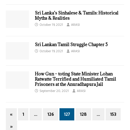
Sri Lanka’s Sinhalese & Tamils: Historical
Myths & Realities
October 19, 2021
ARASI
Sri Lankan Tamil Struggle Chapter 5
October 19, 2021
ARASI
How Gun – toting State Minister Lohan
Ratwatte Terrified and Humiliated Tamil
Prisoners at the Anuradhapura Jail
September 20, 2021
ARASI
«
1
…
126
127
128
…
153
»