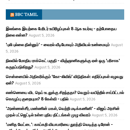
BBC TAMIL
இலங்கை இயற்கை பேரிடர் உயிரிழப்புகள் 8 ஆக உயர்வு - தற்போதைய
நிலை என்ன?
August 5, 2026
'புலி புல்லை தின்னும்' - வைரல் வீடியோவும் அறிவியல் உண்மையும்
August
5, 2026
நிலவில் மோதிய ராக்கெட் பகுதி - விஞ்ஞானிகளுக்கு ஏன் ஒரு 'பரிசாக'
கருதப்படுகிறது?
August 5, 2026
சென்னையில் அதிகரிக்கும் 'கோ-லிவிங்' விடுதிகள்: எதிர்ப்புகள் எழுவது
ஏன்?
August 5, 2026
எண்ணெயை விட நெய் உடலுக்கு சிறந்ததா? வெறும் வயிற்றில் சாப்பிட்டால்
கொழுப்பு குறையுமா? 8 கேள்வி - பதில்
August 5, 2026
'அண்ணன்சீர், மண்ணின் மகள், வெற்றி மடிக்கணினி' - விஜய் அரசின்
முதல் பட்ஜெட்டில் உள்ள புதிய திட்டங்கள் முழு விவரம்
August 5, 2026
'மனித வேட்டை': காய்கறி வியாபாரியை துரத்தி வெடித்த டிரோன் -