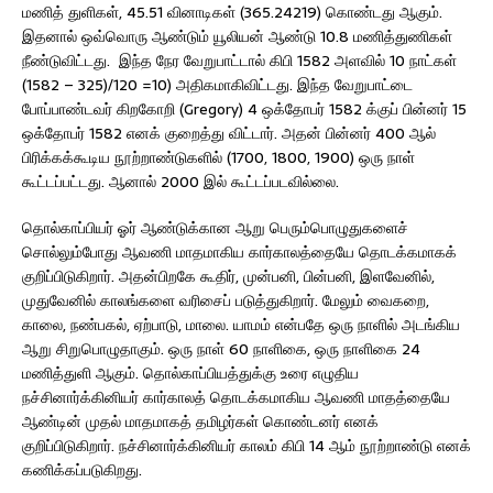
மணித் துளிகள், 45.51 வினாடிகள் (365.24219) கொண்டது ஆகும்.
இதனால் ஒவ்வொரு ஆண்டும் யூலியன் ஆண்டு 10.8 மணித்துணிகள்
நீண்டுவிட்டது. இந்த நேர வேறுபாட்டால் கிபி 1582 அளவில் 10 நாட்கள்
(1582 – 325)/120 =10) அதிகமாகிவிட்டது. இந்த வேறுபாட்டை
போப்பாண்டவர் கிறகோறி (Gregory) 4 ஒக்தோபர் 1582 க்குப் பின்னர் 15
ஒக்தோபர் 1582 எனக் குறைத்து விட்டார். அதன் பின்னர் 400 ஆல்
பிரிக்கக்கூடிய நூற்றாண்டுகளில் (1700, 1800, 1900) ஒரு நாள்
கூட்டப்பட்டது. ஆனால் 2000 இல் கூட்டப்படவில்லை.
தொல்காப்பியர் ஓர் ஆண்டுக்கான ஆறு பெரும்பொழுதுகளைச்
சொல்லும்போது ஆவணி மாதமாகிய கார்காலத்தையே தொடக்கமாகக்
குறிப்பிடுகிறார். அதன்பிறகே கூதிர், முன்பனி, பின்பனி, இளவேனில்,
முதுவேனில் காலங்களை வரிசைப் படுத்துகிறார். மேலும் வைகறை,
காலை, நண்பகல், ஏற்பாடு, மாலை. யாமம் என்பதே ஒரு நாளில் அடங்கிய
ஆறு சிறுபொழுதாகும். ஒரு நாள் 60 நாளிகை, ஒரு நாளிகை 24
மணித்துளி ஆகும். தொல்காப்பியத்துக்கு உரை எழுதிய
நச்சினார்க்கினியர் கார்காலத் தொடக்கமாகிய ஆவணி மாதத்தையே
ஆண்டின் முதல் மாதமாகத் தமிழர்கள் கொண்டனர் எனக்
குறிப்பிடுகிறார். நச்சினார்க்கினியர் காலம் கிபி 14 ஆம் நூற்றாண்டு எனக்
கணிக்கப்படுகிறது.