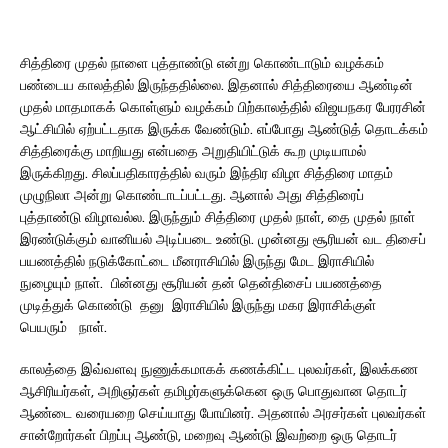
சித்திரை முதல் நாளை புத்தாண்டு என்று கொண்டாடும் வழக்கம்
பண்டைய காலத்தில் இருந்ததில்லை. இதனால் சித்திரையை ஆண்டின்
முதல் மாதமாகக் கொள்ளும் வழக்கம் பிற்காலத்தில் விஜயநகர பேரரசின்
ஆட்சியில் ஏற்பட்டதாக இருக்க வேண்டும். எப்போது ஆண்டுத் தொடக்கம்
சித்திரைக்கு மாறியது என்பதை அறுதியிட்டுக் கூற முடியாமல்
இருக்கிறது. சிலப்பதிகாரத்தில் வரும் இந்திர விழா சித்திரை மாதம்
முழுநிலா அன்று கொண்டாடப்பட்டது. ஆனால் அது சித்திரைப்
புத்தாண்டு விழாவல்ல. இருந்தும் சித்திரை முதல் நாள், தை முதல் நாள்
இரண்டுக்கும் வானியல் அடிப்படை உண்டு. முன்னது சூரியன் வட திசைப்
பயணத்தில் நடுக்கோட்டை மீனராசியில் இருந்து மேட இராசியில்
நுழையும் நாள். பின்னது சூரியன் தன் தென்திசைப் பயணத்தை
முடித்துக் கொண்டு தனு இராசியில் இருந்து மகர இராசிக்குள்
பெயரும் நாள்.
காலத்தை இவ்வளவு நுணுக்கமாகக் கணக்கிட்ட புலவர்கள், இலக்கண
ஆசிரியர்கள், அறிஞர்கள் தமிழர்களுக்கென ஒரு பொதுவான தொடர்
ஆண்டை வரையறை செய்யாது போயினர். அதனால் அரசர்கள் புலவர்கள்
சான்றோர்கள் பிறப்பு ஆண்டு, மறைவு ஆண்டு இவற்றை ஒரு தொடர்