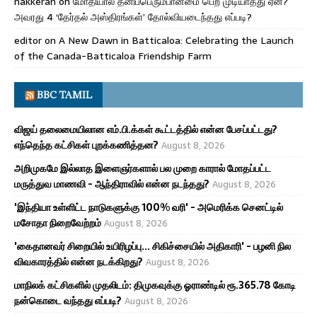
nakkeran
on
மோதியால் தனிப்பெரும்பான்மை பெற முடியாதது ஏன்?
அவரது 4 ‘தேர்தல் அஸ்திரங்கள்’ தோல்வியடைந்தது எப்படி?
editor
on
A New Dawn in Batticaloa: Celebrating the Launch
of the Canada-Batticaloa Friendship Farm
BBC TAMIL
விஜய் தலைமையிலான எம்.பி.க்கள் கூட்டத்தில் என்ன பேசப்பட்டது?
எந்தெந்த கட்சிகள் புறக்கணித்தன?
August 8, 2026
அறிமுகமே இல்லாத இளைஞர்களால் பல முறை காரால் மோதப்பட்ட
மருத்துவ மாணவி - ஆந்திராவில் என்ன நடந்தது?
August 8, 2026
'இந்தியா உள்ளிட்ட நாடுகளுக்கு 100% வரி' - அமெரிக்க செனட்டில்
மசோதா நிறைவேற்றம்
August 8, 2026
'கைதானவர் சிறையில் உயிரிழப்பு... சிகிச்சையில் அதிகாரி' - பழனி நில
விவகாரத்தில் என்ன நடக்கிறது?
August 8, 2026
மாநிலக் கட்சிகளில் முதலிடம்: திமுகவுக்கு ஓராண்டில் ரூ.365.78 கோடி
நன்கொடை வந்தது எப்படி?
August 8, 2026