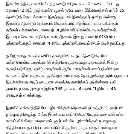
இங்கிலாந்தில், சனவரி 1 புத்தாண்டு விழாவாகக் கொண்டாடப்பட்டது.
ஆனால் 12 ஆம் நூற்றாண்டு முதல் 1752 வரை இங்கிலாந்தில் மார்ச் 25
ஆண்டுத் தொடக்கமாக இருந்தது. பல இனத்தவர் ஒன்று அல்லது
இரண்டு ஆண்டுப் பிறப்பைக் கொண்டாடு கிறார்கள். யப்பானியர்கள்
தங்கள் புத்தாண்டை சனவரி 14 இல்தான் கொண்டாடி வந்தார்கள்.
இப்பவும் கொண்டாடுகிறார்கள், ஆனால் இன்று சனவரி 01 பெரிய
புத்தாண்டாகும் சனவரி 14 சிறிய புத்தாண்டாகவும் இடம் பிடித்துவிட்டது.
தமிழர்களது காலக்கணிப்பு முறையின்படி ஓர் ஆண்டுக்குரிய
பன்னிரெண்டு மாதங்களில் சித்திரை முதலாவது மாதமாகக் இன்று
கருதப்படுகிறது. தமிழ் மாதங்கள் சூரிய மாதங்கள் எனப்படுகின்றன.
காரணம் இம் மாதங்கள் பூமிக்குச் சார்பாகத் தோற்றுகின்ற சூரியனுடைய
இயக்கத்தை அடிப்படையாக வைத்தே கணிக்கப் படுகின்றன. புவி
ஞாயிறை ஒரு முறை சுற்றிவர 365 நாட்கள், 6 மணி, 11 நிமிடம், 48
நொடிகள் எடுக்கிறது.
இராசிச் சக்கரத்தில் மேட இராசிக்குள் (அசுவனி நட்சத்திரம்) சூரியன்
நுழைவ திலிருந்து அந்த இராசியை விட்டு வெளியேறும் வரையில் உள்ள
காலம் சித்திரை மாதமாகும். சூரியன் மேட இராசிக்குள் நுழைவது
சித்திரை மாதப் பிறப்பு எனப்படும். சித்திரை முதல் மாதம் என்பதால்