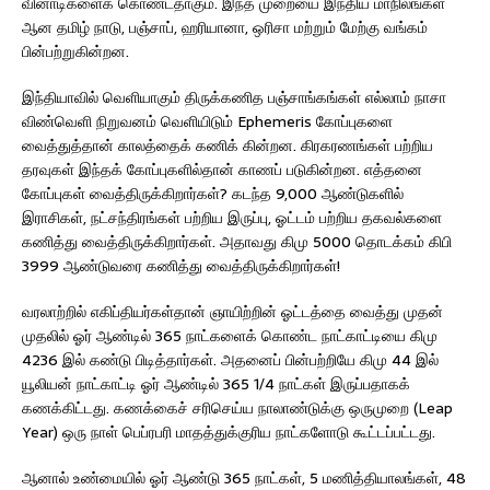
வினாடிகளைக் கொண்டதாகும். இந்த முறையை இந்திய மாநிலங்கள்
ஆன தமிழ் நாடு, பஞ்சாப், ஹரியானா, ஒரிசா மற்றும் மேற்கு வங்கம்
பின்பற்றுகின்றன.
இந்தியாவில் வெளியாகும் திருக்கணித பஞ்சாங்கங்கள் எல்லாம் நாசா
விண்வெளி நிறுவனம் வெளியிடும் Ephemeris கோப்புகளை
வைத்துத்தான் காலத்தைக் கணிக் கின்றன. கிரகரணங்கள் பற்றிய
தரவுகள் இந்தக் கோப்புகளில்தான் காணப் படுகின்றன. எத்தனை
கோப்புகள் வைத்திருக்கிறார்கள்? கடந்த 9,000 ஆண்டுகளில்
இராசிகள், நட்சந்திரங்கள் பற்றிய இருப்பு, ஓட்டம் பற்றிய தகவல்களை
கணித்து வைத்திருக்கிறார்கள். அதாவது கிமு 5000 தொடக்கம் கிபி
3999 ஆண்டுவரை கணித்து வைத்திருக்கிறார்கள்!
வரலாற்றில் எகிப்தியர்கள்தான் ஞாயிற்றின் ஓட்டத்தை வைத்து முதன்
முதலில் ஓர் ஆண்டில் 365 நாட்களைக் கொண்ட நாட்காட்டியை கிமு
4236 இல் கண்டு பிடித்தார்கள். அதனைப் பின்பற்றியே கிமு 44 இல்
யூலியன் நாட்காட்டி ஓர் ஆண்டில் 365 1/4 நாட்கள் இருப்பதாகக்
கணக்கிட்டது. கணக்கைச் சரிசெய்ய நாலாண்டுக்கு ஒருமுறை (Leap
Year) ஒரு நாள் பெப்ரபரி மாதத்துக்குரிய நாட்களோடு கூட்டப்பட்டது.
ஆனால் உண்மையில் ஓர் ஆண்டு 365 நாட்கள், 5 மணித்தியாலங்கள், 48