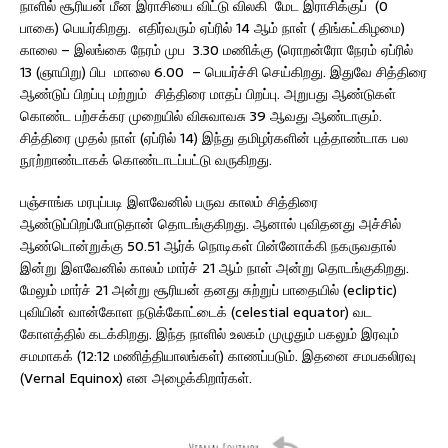
நாளில் சூரியன் மீன இராசியை விட்டு விலகி மேட இராசிக்குப் (0
பாகை) பெயர்கிறது. எதிர்வரும் ஏப்ரில் 14 ஆம் நாள் ( திங்கட்கிழமை)
காலை – இலங்கை நேரம் முப 3.30 மணிக்கு (ரொறன்ரோ நேரம் ஏப்ரில்
13 (ஞாயிறு) பிப மாலை 6.00 – பெயர்ச்சி செய்கிறது. இதுவே சித்திரை
ஆண்டுப் பிறப்பு மற்றும் சித்திரை மாதப் பிறப்பு. அறுபது ஆண்டுகள்
கொண்ட பற்சக்கர முறையில் விசுவாவசு 39 ஆவது ஆண்டாகும்.
சித்திரை முதல் நாள் (ஏப்ரில் 14) இந்து தமிழர்களின் புத்தாண்டாக பல
நூற்றாண்டாகக் கொண்டாடப்பட்டு வருகிறது.
பஞ்சாங்க மரபுப்படி இளவேனில் பருவ காலம் சித்திரை
ஆண்டுப்பிறப்போடுதான் தொடங்குகிறது. ஆனால் புவிதனது அச்சில்
ஆண்டொன்றுக்கு 50.51 ஆர்க் நொடிகள் பின்னோக்கி நகருவதால்
இன்று இளவேனில் காலம் மார்ச் 21 ஆம் நாள் அன்று தொடங்குகிறது.
மேலும் மார்ச் 21 அன்று சூரியன் தனது சுற்றுப் பாதையில் (ecliptic)
புவியின் வான்கோள நடுக்கோட்டைக் (celestial equator) வட
கோளத்தில் கடக்கிறது. இந்த நாளில் உலகம் முழுதும் பகலும் இரவும்
சமமாகக் (12:12 மணித்தியாலங்கள்) காணப்படும். இதனை சமபகலிரவு
(Vernal Equinox) என அழைக்கிறார்கள்.