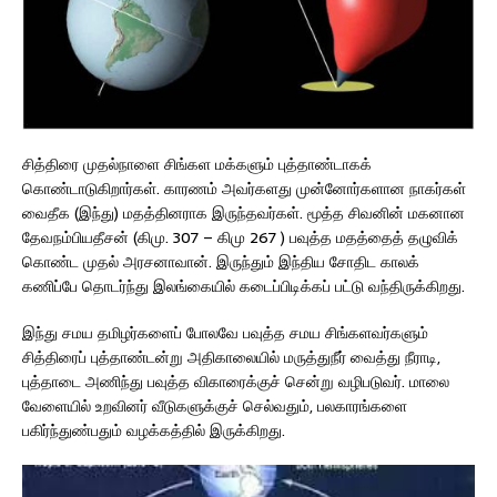
சித்திரை முதல்நாளை சிங்கள மக்களும் புத்தாண்டாகக்
கொண்டாடுகிறார்கள். காரணம் அவர்களது முன்னோர்களான நாகர்கள்
வைதீக (இந்து) மதத்தினராக இருந்தவர்கள். மூத்த சிவனின் மகனான
தேவநம்பியதீசன் (கிமு. 307 – கிமு 267 ) பவுத்த மதத்தைத் தழுவிக்
கொண்ட முதல் அரசனாவான். இருந்தும் இந்திய சோதிட காலக்
கணிப்பே தொடர்ந்து இலங்கையில் கடைப்பிடிக்கப் பட்டு வந்திருக்கிறது.
இந்து சமய தமிழர்களைப் போலவே பவுத்த சமய சிங்களவர்களும்
சித்திரைப் புத்தாண்டன்று அதிகாலையில் மருத்துநீர் வைத்து நீராடி,
புத்தாடை அணிந்து பவுத்த விகாரைக்குச் சென்று வழிபடுவர். மாலை
வேளையில் உறவினர் வீடுகளுக்குச் செல்வதும், பலகாரங்களை
பகிர்ந்துண்பதும் வழக்கத்தில் இருக்கிறது.