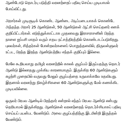
ஆண்டோடு தொடர்பு படுத்தி வரலாற்றைப் பதிவு செய்ய முடியாமல்
போய்விட்டது.
அரசர்கள் முடிசூடிக் கொண்ட ஆண்டை அடிப்படையாகக் கொண்டே
அந்தந்த அரசர் 25 ஆண்டுகள், 50 ஆண்டுகள் ஆட்சி செய்தனர் எனக்
குறிப்பிட்டார்கள். எடுத்துக்காட்டாக முதலாவது இராசராசனின் பிறந்த
நாளை ஐப்பசி மாதம் வரும் சதய நட்சத்திரத்தில் கொண்டாடப்படுகிறது.
புலவர்கள், சித்தர்கள் போன்றவர்களைப் பொறுத்தளவில், திருவள்ளுவர்
உட்பட, பிறந்த இறந்த ஆண்டுபற்றிய எந்தக் குறிப்பும் இல்லை.
மேலே கூறியவாறு தமிழர் வரலாற்றில் காலக் குழப்பம் இருப்பதற்கு தொடர்
ஆண்டு இல்லாதது முக்கிய காரணமாகும். இருக்கிற 60 ஆண்டுகளும்
சுழற்சி முறையில் வருவது மேலும் குழப்பத்தை உருவாக்கவே உதவியது.
இதனால் வரலாற்று நிகழ்ச்சிகளை 60 ஆண்டுகளுக்கு மேல் கணக்கிட
முடியவில்லை.
ஒருவர் பிரபவ ஆண்டில் பிறந்தார் என்றால் எந்தப் பிரபவ ஆண்டு என்பது
தெரியாமல் இருக்கிறது. ஆண்டுகள் வரலாற்றைத் தொடர்ச்சியாகப் பதிவு
செய்யப் பயன்பட வேண்டும். அவை குழப்பத்திற்கு இடமின்றி இருத்தல்
வேண்டும்.