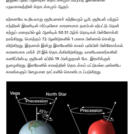
இதுவே புதிய ஆண்டின் தொடக்கமும் மரபுப்படி இளவேனில்
பருவகாலத்தின் தொடக்கமும் ஆகும்.
ஏற்கனவே கூறியவாறு சூரியனைச் சுற்றிவரும் பூமி, சூரியன் மற்றும்
சந்திரன் இரண்டின் ஈர்ப்புவிசை காரணமாக தளம்பல் ஏற்பட்டு அதன்
சுற்றுப் பாதையில் ஓர் ஆண்டில் 50.51 ஆர்க் நொடிகள் பின்னோக்கி
நகர்கிறது. மொத்தம் 72 ஆண்டுகளில் 1 பாகை பின்னால் சென்று
விடுகிறது. இதனால் இன்று இளவேனில் காலம் புவியின் பின்னோக்கல்
காரணமாக மார்ச் 21 இல் தொடங்கிவிடுகிறது. வானியலாளர்களின்
கணிப்பின்படி சூரியன் ஏப்ரில் 19 அன்றுதான் மேட இராசிக்குள்
நுழைகிறது. இளவேனில் காலத்தின் தொடக்கம் மட்டுமல்ல புண்ணிய
காலங்களும் பிழையான நாட்களில் கொண்டாடப்படுகிறது.