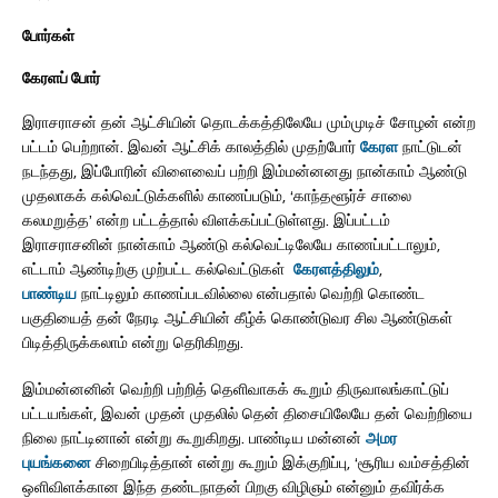
போர்கள்
கேரளப் போர்
இராசராசன் தன் ஆட்சியின் தொடக்கத்திலேயே மும்முடிச் சோழன் என்ற
பட்டம் பெற்றான். இவன் ஆட்சிக் காலத்தில் முதற்போர்
கேரள
நாட்டுடன்
நடந்தது, இப்போரின் விளைவைப் பற்றி இம்மன்னனது நான்காம் ஆண்டு
முதலாகக் கல்வெட்டுக்களில் காணப்படும், ‘காந்தளூர்ச் சாலை
கலமறுத்த’ என்ற பட்டத்தால் விளக்கப்பட்டுள்ளது. இப்பட்டம்
இராசராசனின் நான்காம் ஆண்டு கல்வெட்டிலேயே காணப்பட்டாலும்,
எட்டாம் ஆண்டிற்கு முற்பட்ட கல்வெட்டுகள்
கேரளத்திலும்
,
பாண்டிய
நாட்டிலும் காணப்படவில்லை என்பதால் வெற்றி கொண்ட
பகுதியைத் தன் நேரடி ஆட்சியின் கீழ்க் கொண்டுவர சில ஆண்டுகள்
பிடித்திருக்கலாம் என்று தெரிகிறது.
இம்மன்னனின் வெற்றி பற்றித் தெளிவாகக் கூறும் திருவாலங்காட்டுப்
பட்டயங்கள், இவன் முதன் முதலில் தென் திசையிலேயே தன் வெற்றியை
நிலை நாட்டினான் என்று கூறுகிறது. பாண்டிய மன்னன்
அமர
புயங்கனை
சிறைபிடித்தான் என்று கூறும் இக்குறிப்பு, ‘சூரிய வம்சத்தின்
ஒளிவிளக்கான இந்த தண்டநாதன் பிறகு விழிஞம் என்னும் தவிர்க்க