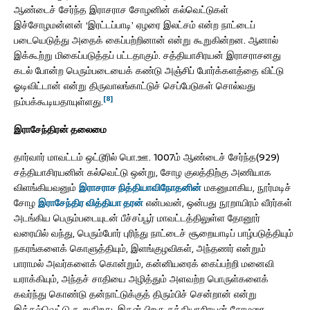
ஆண்டைச் சேர்ந்த இராசராச சோழனின் கல்வெட்டுகள்
இச்சோழமன்னன் ‘இரட்டப்பாடி’ ஏழரை இலட்சம் என்ற நாட்டைப்
படையெடுத்து அதைக் கைப்பற்றினான் என்று கூறுகின்றன. ஆனால்
இக்கூற்று மிகைப்படுத்தப் பட்டதாகும். சத்தியாசிரயன் இராசராசனது
கடல் போன்ற பெரும்படையைக் கண்டு அஞ்சிப் போர்க்களத்தை விட்டு
ஓடிவிட்டான் என்று திருவாலங்காட்டுச் செப்பேடுகள் சொல்வது
[8]
நம்பக்கூடியதாயுள்ளது.
இராசேந்திரன் தலைமை
தார்வார் மாவட்டம் ஒட்டூரில் பொ.ஊ. 1007ம் ஆண்டைச் சேர்ந்த(929)
சத்தியாசிரயனின் கல்வெட்டு ஒன்று, சோழ குலத்திற்கு அணியாக
விளங்கியவனும்
இராசராச நித்தியாவிநோதனின்
மகனுமாகிய, நூர்மடிச்
சோழ
இராசேந்திர வித்தியா தரன்
என்பவன், ஒன்பது நூறாயிரம் வீரர்கள்
அடங்கிய பெரும்படையுடன் பீச்சப்பூர் மாவட்டத்திலுள்ள தோனூர்
வரையில் வந்து, பெரும்போர் புரிந்து நாட்டைச் சூறையாடிப் பாழ்படுத்தியும்
நகரங்களைக் கொளுத்தியும், இளங்குழவிகள், அந்தணர் என்றும்
பாராமல் அவர்களைக் கொன்றும், கன்னியரைக் கைப்பற்றி மனைவி
யராக்கியும், அந்தச் சாதியை அழித்தும் அளவற்ற பொருள்களைக்
கவர்ந்து கொண்டு தன்நாட்டுக்குத் திரும்பிச் சென்றான் என்று
இக்கல்வெட்டு கூறுகிறது. இதன் பிறகு சத்தியாசிரயன் சோழரை