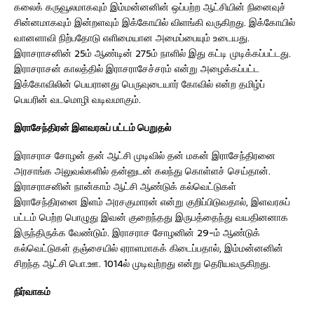
கலைக் கருவூலமாகவும் இம்மன்னனின் ஒப்பற்ற ஆட்சியின் நினைவுச்
சின்னமாகவும் இன்றளவும் இக்கோயில் விளங்கி வருகிறது. இக்கோயில்
வானளாவி நிற்பதோடு எளிமையான அமைப்பையும் உடையது.
இராசராசனின் 25ம் ஆண்டின் 275ம் நாளில் இது கட்டி முடிக்கப்பட்டது.
இராசராசன் காலத்தில் இராசராசேச்சரம் என்று அழைக்கப்பட்ட
இக்கோவிலின் பெயரானது பெருவுடையார் கோவில் என்ற தமிழ்ப்
பெயரின் வடமொழி வடிவமாகும்.
இராசேந்திரன் இளவரசுப் பட்டம் பெறுதல்
இராசராச சோழன் தன் ஆட்சி முடிவில் தன் மகன் இராசேந்திரனை
அரசாங்க அலுவல்களில் தன்னுடன் கலந்து கொள்ளச் செய்தான்.
இராசராசனின் நான்காம் ஆட்சி ஆண்டுக் கல்வெட்டுகள்
இராசேந்திரனை இளம் அரசகுமாரன் என்று குறிப்பிடுவதால், இளவரசுப்
பட்டம் பெற்ற பொழுது இவன் குறைந்தது இருபத்தைந்து வயதினனாக
இருந்திருக்க வேண்டும். இராசராச சோழனின் 29-ம் ஆண்டுக்
கல்வெட்டுகள் தஞ்சையில் ஏராளமாகக் கிடைப்பதால், இம்மன்னனின்
சிறந்த ஆட்சி பொ.ஊ. 1014ல் முடிவுற்றது என்று தெரியவருகிறது.
நிர்வாகம்