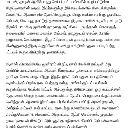
பாடபன், தாழன் ஆகியோரது செப்புப் பட்டயங்களில் கூறப்பட்டுள்ள
கிருட்டிணனின் உதவி, இவர்களுக்கு இச்சமயங்களில் கிடைத்திருக்க
வேண்டும். ஆனால் சில ஆண்டுகளுக்குப் பிறகு கலிங்கத்திற்கு ஓடிவிட்ட
அம்மன், கொலனு நாட்டுத் தலைவனான நிருபகாமாவின் உதவியுடன் நாடு
திரும்பி 955க்கு முன்னர் தாழனது ஆட்சியை முடித்தான். கொலனுத்
தலைவனின் மகளை மணந்த அம்மன், தாழனுடன் செய்த போரில்
தாழனைக் கொன்றான். இது அம்மன் தன் தாயாதியான ஒரு மன்னனை
விண்ணுலகத்திற்கு அனுப்பினான் என்று சக்திவர்மனுடைய படிப்பற்று
பட்டயம் கூறுவதிலிருந்து புலனாகிறது.
ஆனால் விரைவிலேயே மூன்றாம் கிருட்டிணன் வேங்கி நாட்டின் மீது
மீண்டும் படையெடுக்க, அம்மன் இரண்டாம் முறையாக கலிங்கத்திற்குத்
தப்பி ஓடவேண்டியதாயிற்று. இந்நிகழ்ச்சி அம்மனுடைய பதினோராம்
ஆண்டிற்குப் பிறகே நடைபெற்றது என்று மாங்கல்லுப் பட்டயங்கள்
கூறுகின்றன. வேங்கி நாட்டில் அம்மனுக்கு விரோதமான ஒரு கூட்டத்தின்
ஆதரவைப் பெற்ற தானார்ண்ணவனிடம் ஆட்சிப் பொறுப்பை கிருட்டிணன்
அளித்தான். ஆனால் இராட்டிரகூடர் வேங்கியை விட்டு அகன்றவுடன்,
மீண்டும் அம்மன் தன் நாட்டை அடைந்து தானார்ணவனுடன் சமாதானம்
செய்துகொண்டு, சிலகாலம் அந்நாட்டை ஆட்சி செய்தான். முடிவில்
தானார்ணவன் மீண்டும் அம்மனுக்கு எதிராகக் கிளம்பி அம்மன்னனைப்
போரில் கொன்று தானே அரியணையைப் பற்றினான்.