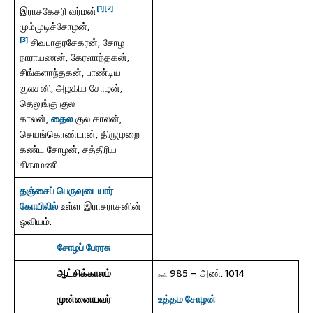
[1]
[2]
இராசகேசரி வர்மன்
மும்முடிச்சோழன்,
[3]
சிவபாதரசேகரன், சோழ
நாராயணன், கேரளாந்தகன்,
சிங்களாந்தகன், பாண்டிய
குலசனி, அழகிய சோழன்,
தெலுங்கு குல
காலன்,
தைல
குல காலன்,
செயங்கொண்டான், திருமுறை
கண்ட சோழன், சத்திரிய
சிகாமணி
தஞ்சைப் பெருவுடையார்
கோயிலில்
உள்ள இராசராசனின்
ஓவியம்.
சோழப் பேரரசு
ஆட்சிக்காலம்
985 – அண். 1014
அண்.
முன்னையவர்
உத்தம சோழன்