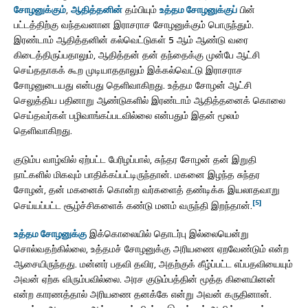
சோழனுக்கும்
,
ஆதித்தனின்
தம்பியும்
உத்தம சோழனுக்குப்
பின்
பட்டத்திற்கு வந்தவனான இராசராச சோழனுக்கும் பொருந்தும்.
இரண்டாம் ஆதித்தனின் கல்வெட்டுகள் 5 ஆம் ஆண்டு வரை
கிடைத்திருப்பதாலும், ஆதித்தன் தன் தந்தைக்கு முன்பே ஆட்சி
செய்ததாகக் கூற முடியாததாலும் இக்கல்வெட்டு இராசராச
சோழனுடையது என்பது தெளிவாகிறது. உத்தம சோழன் ஆட்சி
செலுத்திய பதினாறு ஆண்டுகளில் இரண்டாம் ஆதித்தனைக் கொலை
செய்தவர்கள் பழிவாங்கப்படவில்லை என்பதும் இதன் மூலம்
தெளிவாகிறது.
குடும்ப வாழ்வில் ஏற்பட்ட பேரிழப்பால், சுந்தர சோழன் தன் இறுதி
நாட்களில் மிகவும் பாதிக்கப்பட்டிருந்தான். மகனை இழந்த சுந்தர
சோழன், தன் மகனைக் கொன்ற வர்களைத் தண்டிக்க இயலாதவாறு
[5]
செய்யப்பட்ட சூழ்ச்சிகளைக் கண்டு மனம் வருந்தி இறந்தான்.
உத்தம சோழனுக்கு
இக்கொலையில் தொடர்பு இல்லையென்று
சொல்வதற்கில்லை, உத்தமச் சோழனுக்கு அரியணை ஏறவேண்டும் என்ற
ஆசையிருந்தது. மன்னர் பதவி தவிர, அதற்குக் கீழ்ப்பட்ட எப்பதவியையும்
அவன் ஏற்க விரும்பவில்லை. அரச குடும்பத்தின் மூத்த கிளையினன்
என்ற காரணத்தால் அரியணை தனக்கே என்று அவன் கருதினான்.