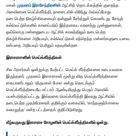
மகன்
முதலாம் இராசேந்திரனின்
ஆட்சித் தொடக்கத்தில் குறைந்த
அளவிளான மெய்க்கீர்த்தி, நாளடைவில் விரிந்து அவ்வப்போது
நடைபெற்ற நிகழ்ச்சிகளையும் தன்னுள் சேர்த்துக் கொண்டது. சோழர்
கல்வெட்டுக்களில் காணப்படும் இத்தகைய வரலாற்று முன்னுரைகள்,
ஒவ்வொரு மன்னனுடைய ஆட்சிக் காலத்திலும் நடைபெற்ற
நிகழ்ச்சிகளை அறியவும், கல்வெட்டுகள் எந்தெந்த மன்னர்களுடையவை
என்பதை அறியவும் பெரிதும் உதவுகின்றன.
இராசராசனின் மெய்க்கீர்த்திகள்
சில அரசர்கள் ஒன்றுக்கு மேற்பட்ட மெய்க் கீர்த்திகளை உடையவராக
இருந்தனர். முதலாம் இராசராசன் மூன்று வித மெய்க்கீர்த்திகளை
கையாண்டாலும் ‘திருமகள் போல’ என்று தொடங்கும்
மெய்க்கீர்த்தியையே எட்டாம் ஆண்டிலிருந்து பெரும் அளவில்
பயன்படுத்தப்பட்டது. இவ்வகை மெய்க்கீர்த்தி இவரது ஆட்சியில்
நடைபெற்ற முதற்போரைக் குறிக்கும் வகையில், ‘காந்தளூர்ச்சாலை
கலமறுத்த’ என்ற பட்டத்தைக் குறிப்பிடுகிறது.
கீழ்வருவது இராசராச சோழனின் மெய்க்கீர்த்திகளில் ஒன்று.