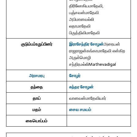
திரிலோகியமாதேவி,
பஞ்சவன்மாதேவி
அபிமானவல்லி
லதாமாதேவி
பிருத்திவிமாதேவி
குடும்பம்உறுப்பினர்
இராசேந்திர சோழன்
அரையன்
ராஜராஜன்கங்காமாதேவி என்கிற
அருள்மொழி
சந்திரமல்லிMathevadigal
அரசமரபு
சோழர்
தந்தை
சுந்தர சோழன்
தாய்
வானவன்மாதேவியார்
மதம்
சைவ சமயம்
கையொப்பம்