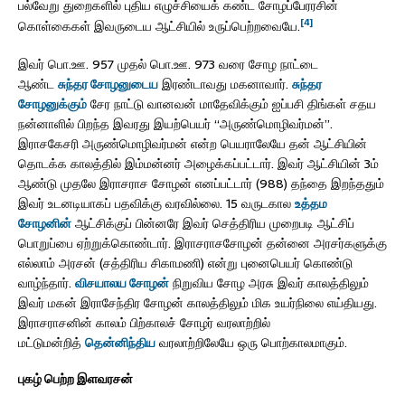
பல்வேறு துறைகளில் புதிய எழுச்சியைக் கண்ட சோழப்பேரரசின்
[4]
கொள்கைகள் இவருடைய ஆட்சியில் உருப்பெற்றவையே.
இவர் பொ.ஊ. 957 முதல் பொ.ஊ. 973 வரை சோழ நாட்டை
ஆண்ட
சுந்தர சோழனுடைய
இரண்டாவது மகனாவார்.
சுந்தர
சோழனுக்கும்
சேர நாட்டு வானவன் மாதேவிக்கும் ஐப்பசி திங்கள் சதய
நன்னாளில் பிறந்த இவரது இயற்பெயர் “அருண்மொழிவர்மன்”.
இராசகேசரி அருண்மொழிவர்மன் என்ற பெயராலேயே தன் ஆட்சியின்
தொடக்க காலத்தில் இம்மன்னர் அழைக்கப்பட்டார். இவர் ஆட்சியின் 3ம்
ஆண்டு முதலே இராசராச சோழன் எனப்பட்டார் (988) தந்தை இறந்ததும்
இவர் உடனடியாகப் பதவிக்கு வரவில்லை. 15 வருடகால
உத்தம
சோழனின்
ஆட்சிக்குப் பின்னரே இவர் செத்திரிய முறைபடி ஆட்சிப்
பொறுப்பை ஏற்றுக்கொண்டார். இராசராசசோழன் தன்னை அரசர்களுக்கு
எல்லாம் அரசன் (சத்திரிய சிகாமணி) என்று புனைபெயர் கொண்டு
வாழ்ந்தார்.
விசயாலய சோழன்
நிறுவிய சோழ அரசு இவர் காலத்திலும்
இவர் மகன் இராசேந்திர சோழன் காலத்திலும் மிக உயர்நிலை எய்தியது.
இராசராசனின் காலம் பிற்காலச் சோழர் வரலாற்றில்
மட்டுமன்றித்
தென்னிந்திய
வரலாற்றிலேயே ஒரு பொற்காலமாகும்.
புகழ் பெற்ற இளவரசன்