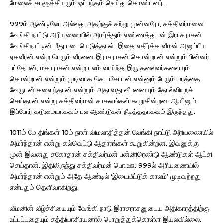
மேலைச் சாளுக்கியரும் ஒப்பந்தம் செய்து கொண்டனர்.
999ம் ஆண்டிலோ அல்லது அதற்குச் சற்று முன்னரோ, சக்திவர்மனை
வேங்கி நாட்டு அரியணையில் அமர்த்தும் எண்ணத்துடன் இராசராசன்
வேங்கிநாட்டின் மீது படையெடுத்தான். இதை எதிர்க்க வீமன் அனுப்பிய
ஏகவீரன் என்ற பெரும் வீரனை இராசராசன் கொன்றான் என்றும் பின்னர்
பட்தேமன், மகாராசன் என்ற பலம் வாய்ந்த இரு தலைவர்களையும்
கொன்றான் என்றும் முடிவாக செடாசோடன் என்னும் பேரும் மரத்தை
வேருடன் களைந்தான் என்றும் அதாவது வீமனையும் தோல்வியுறச்
செய்தான் என்று சக்திவர்மன் சாசனங்கள் கூறுகின்றன. ஆயினும்
இப்போர் கடுமையாகவும் பல ஆண்டுகள் நீடித்ததாகவும் இருந்தது.
1011ம் மே திங்கள் 10ம் நாள் விமலாதித்தன் வேங்கி நாட்டு அரியணையில்
அமர்ந்தான் என்று கல்வெட்டு ஆதாரங்கள் கூறுகின்றன. இவனுக்கு
முன் இவனது சகோதரன் சக்திவர்மன் பன்னிரெண்டு ஆண்டுகள் ஆட்சி
செய்தான். இதிலிருந்து சக்திவர்மன் பொ.ஊ. 999ல் அரியணையில்
அமர்ந்தான் என்றும் அதே ஆண்டில் ‘இடையீட்டுக் காலம்’ முடிவுற்றது
என்பதும் தெளிவாகிறது.
வீமனின் வீழ்ச்சியையும் வேங்கி நாடு இராசராசனுடைய அதிகாரத்திற்கு
உட்பட்டதையும் சத்தியாசிரயனால் பொறுத்துக்கொள்ள இயலவில்லை.