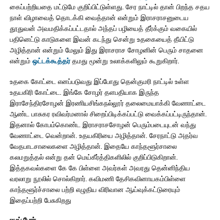
கைப்பற்றியதை மட்டுமே குறிப்பிட்டுள்ளது. சேர நாட்டில் தான் பிறந்த சதய
நாள் விழாவைத் தொடக்கி வைத்தான் என்றும் இராசராசனுடைய
தூதுவன் அவமதிக்கப்பட்டதால் அந்தப் பழியைத் தீர்க்கும் வகையில்
பதினெட்டு காடுகளை இவன் கடந்து சென்று உதகையைத் தீயிட்டு
அழித்தான் என்றும் மேலும் இது இராசராச சோழனின் பெரும் சாதனை
என்றும்
ஒட்டக்கூத்தர்
தமது மூன்று உலாக்களிலும் கூறுகிறார்.
உதகை கோட்டை எனப்படுவது இப்போது தென்குமரி நாட்டில் உள்ள
உதயகிரி கோட்டை. இங்கே சோழர் தளபதியாக இருந்த
இராசேந்திரசோழன் இரணியசிங்கநல்லூர் தலைமையாக்கி வேணாட்டை
ஆண்ட பாசுகர ரவிவர்மனால் சிறைப்பிடிக்கப்பட்டு வைக்கப்பட்டிருந்தான்.
இதனால் கோபம்கொண்ட இராசராசசோழன் பெரும்படையுடன் வந்து
வேணாட்டை வென்றான். உதயகிரியை அழித்தான். சேரநாட்டு அதர்வ
வேதபாடசாலைகளை அழித்தான். இதையே காந்தளூர்சாலை
கலமறுத்தல் என்று தன் மெய்கீர்த்திகளிலில் குறிப்பிடுகிறான்.
இத்தகவல்களை கே கே பிள்ளை அவர்கள் அவரது தென்னிந்திய
வரலாறு நூலில் சொல்கிறார். கவிமணி தேசிகவினாயகம்பிள்ளை
காந்தளூர்ச்சாலை பற்றி எழுதிய விரிவான ஆய்வுக்கட்டுரையும்
இதைப்பற்றி பேசுகிறது
ஈழப் போர்