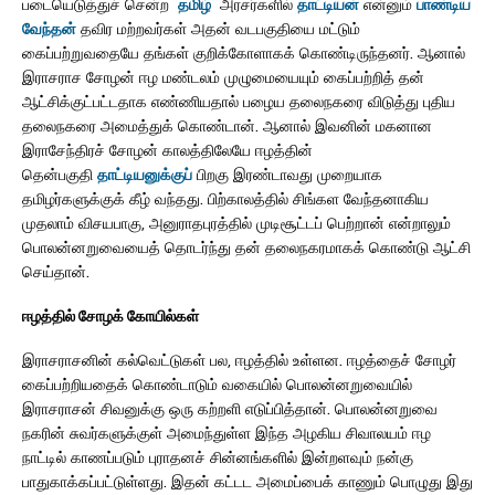
படையெடுத்துச் சென்ற
தமிழ்
அரசர்களில்
தாட்டியன்
என்னும்
பாண்டிய
வேந்தன்
தவிர மற்றவர்கள் அதன் வடபகுதியை மட்டும்
கைப்பற்றுவதையே தங்கள் குறிக்கோளாகக் கொண்டிருந்தனர். ஆனால்
இராசராச சோழன் ஈழ மண்டலம் முழுமையையும் கைப்பற்றித் தன்
ஆட்சிக்குட்பட்டதாக எண்ணியதால் பழைய தலைநகரை விடுத்து புதிய
தலைநகரை அமைத்துக் கொண்டான். ஆனால் இவனின் மகனான
இராசேந்திரச் சோழன் காலத்திலேயே ஈழத்தின்
தென்பகுதி
தாட்டியனுக்குப்
பிறகு இரண்டாவது முறையாக
தமிழர்களுக்குக் கீழ் வந்தது. பிற்காலத்தில் சிங்கள வேந்தனாகிய
முதலாம் விசயபாகு, அனுராதபுரத்தில் முடிசூட்டப் பெற்றான் என்றாலும்
பொலன்னறுவையைத் தொடர்ந்து தன் தலைநகரமாகக் கொண்டு ஆட்சி
செய்தான்.
ஈழத்தில் சோழக் கோயில்கள்
இராசராசனின் கல்வெட்டுகள் பல, ஈழத்தில் உள்ளன. ஈழத்தைச் சோழர்
கைப்பற்றியதைக் கொண்டாடும் வகையில் பொலன்னறுவையில்
இராசராசன் சிவனுக்கு ஒரு கற்றளி எடுப்பித்தான். பொலன்னறுவை
நகரின் சுவர்களுக்குள் அமைந்துள்ள இந்த அழகிய சிவாலயம் ஈழ
நாட்டில் காணப்படும் புராதனச் சின்னங்களில் இன்றளவும் நன்கு
பாதுகாக்கப்பட்டுள்ளது. இதன் கட்டட அமைப்பைக் காணும் பொழுது இது