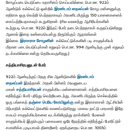
சோழப்படையெடுப்பை உதாசீனம் செய்யவில்லை. பொ.ஊ. 922ம்
ஆண்டுக் கல்வெட்டு ஒன்றில்
இரண்டாம் தைலப்பன்
சோழ மன்னனுக்கு
எதிராக ஒரு வெற்றி பெற்றதாகவும் அவனிடமிருந்து 150 யானைகளைக்
கைப்பற்றியதாகவும் கூறுகிறான். (சில வரலாற்று ஆசிரியர்களின்
கூற்றுபடி பொ.ஊ. 922ல் இந்தப் போர் நடைபெற்றதாகக் கருதப்படுகிறது
ஆனால் இதை உண்மையென்று நிரூபிக்கும் ஆதாரங்கள்
இல்லை.
இராசராச சோழனின்
கல்வெட்டுக்களின் படி சாளுக்கியர்
மீதான படையெடுப்புக்கள் எதுவும் பொ.ஊ. 994 ஆண்டிற்கு முன் எதுவும்
நடக்கவில்லை என்று தெரியவருகிறது.)
சத்தியாசிரயனுடன் போர்
922ம் ஆண்டிற்குப் பிறகு சில ஆண்டுகளில்
இரண்டாம்
தைலப்பன்
இறந்தான். அதன் பின்னர் அவனுடைய
மகன்
சத்தியாசிரயன்
சாளுக்கிய மன்னனானான். சத்தியாசிரயனை
எதிர்த்துப் போர் புரிந்து வெற்றியடைந்து, அவனிடமிருந்த செல்வத்தில்
ஒரு பங்கைத்
தஞ்சை
பெரிய கோயிலுக்கு
என்று இராசராசன் ஆட்சியின்
பிற்பாதிக் கல்வெட்டுகளில் காணப்படுகிறது. மாளவ நாட்டு பாரமாரர் இதே
சமயம் சாளுக்கியர்களை வடக்கிலிருந்து தாக்கினர். மேலைச்
சாளுக்கியர் இருபெரும் பகைவரை ஒரே நேரத்தில் எதிர்த்துப் போரிட்டுச்
சமாளிக்க முடியாமல் திணறினர். ஏறக்குறைய பொ.ஊ. 1003ம்