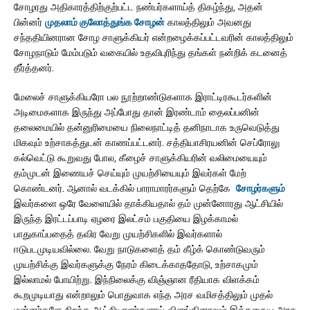
சோழரது அதிகாரத்திற்குற்பட்ட நண்பர்களாய்த் திகழ்ந்து, அதன்
பின்னர்
முதலாம் குலோத்துங்க சோழன்
காலத்திலும் அவனது
சந்ததியினரான சோழ சாளுக்கியர் என்றழைக்கப்பட்டவரின் காலத்திலும்
சோழநாடும் மேம்படும் வகையில் உதவிபுரிந்து தங்கள் நன்றிக் கடனைத்
தீர்த்தனர்.
மேலைச் சாளுக்கியரோ பல நூற்றாண்டுகளாக இராட்டிரகூடர்களின்
அடிமைகளாக இருந்து அப்போது தான் இரண்டாம் தைலப்பனின்
தலைமையில் தன்னுரிமையை நிலைநாட்டித் தனிநாடாக உருவெடுத்து
மிகவும் உற்சாகத்துடன் காணப்பட்டனர். சத்தியாசிரயனின் செப்ரோலு
கல்வெட்டு கூறுவது போல, கீழைச் சாளுக்கியரின் வலிமையையும்
தம்முடன் இணையச் செய்யும் முயற்சியையும் இவர்கள் மேற்
கொண்டனர். ஆனால் வடக்கில் பாராமாரர்களும் தெற்கே
சோழர்களும்
இவர்களை ஒரே வேளையில் தாக்கியதால் தம் முன்னோரது ஆட்சியில்
இருந்த இரட்டப்பாடி ஏழரை இலட்சம் பகுதியை இழக்காமல்
பாதுகாப்பதைத் தவிர வேறு முயற்சிகளில் இவர்களால்
ஈடுபடமுடியவில்லை. வேறு நாடுகளைத் தம் கீழ்க் கொண்டுவரும்
முயற்சிக்கு இவர்களுக்கு நேரம் கிடைக்காததோடு, உற்சாகமும்
இல்லாமல் போயிற்று. இந்நிலைக்கு விஞ்ஞான ரீதியாக விளக்கம்
கூறமுடியாது என்றாலும் பொதுவாக எந்த அரச வமிசத்திலும் முதல்
மன்னர்களே சிறந்த ஆட்சியாளர்களாய் விளங்கினாலும் இத்தகைய அரச