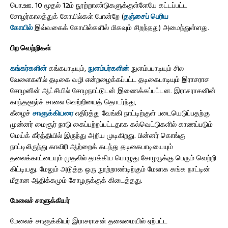
பொ.ஊ. 10 மூதல் 12ம் நூற்றாண்டுகளுக்குள்ளேயே கட்டப்பட்ட
சோழர்காலத்துக் கோயில்கள் போன்றே (
தஞ்சைப் பெரிய
கோயில்
இவ்வகைக் கோயில்களில் மிகவும் சிறந்தது) அமைந்துள்ளது.
பிற வெற்றிகள்
கங்கர்களின்
கங்கபாடியும்,
நுளம்பர்களின்
நுளம்பபாடியும் சில
வேளைகளில் தடிகை வழி என்றழைக்கப்பட்ட தடிகைபாடியும் இராசராச
சோழனின் ஆட்சியில் சோழநாட்டுடன் இணைக்கப்பட்டன. இராசராசனின்
காந்தளூர்ச் சாலை வெற்றியைத் தொடர்ந்து,
கீழைச்
சாளுக்கியரை
எதிர்த்து வேங்கி நாட்டிற்குள் படையெடுப்பதற்கு
முன்னர் மைசூர் நாடு கைப்பற்றப்பட்டதாக கல்வெட்டுகளில் காணப்படும்
மெய்க் கீர்த்தியில் இருந்து அறிய முடிகிறது. பின்னர் கொங்கு
நாட்டிலிருந்து காவிரி ஆற்றைக் கடந்து தடிகைபாடியையும்
தலைக்காட்டையும் முதலில் தாக்கிய பொழுது சோழருக்கு பெரும் வெற்றி
கிட்டியது. மேலும் அடுத்த ஒரு நூற்றாண்டிற்கும் மேலாக கங்க நாட்டின்
மீதான ஆதிக்கமும் சோழருக்குக் கிடைத்தது.
மேலைச் சாளுக்கியர்
மேலைச் சாளுக்கியர் இராசராசன் தலைமையில் ஏற்பட்ட