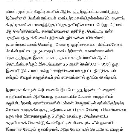
வீமன், மூன்றாம் கிருட்டிணனின் அதிகாரத்திற்குட்பட்டவனாயிருந்து,
இம்மன்னன் வேங்கி நாட்டைக் கைப்பற்ற உதவியிருக்கக்கூடும். ஆனால்,
கிருட்டிணனின் மரணத்திற்குப் பிறகு தனியுரிமையைப் பெற்று, அம்மன்
மீது வெற்றிகொண்ட தானார்ணவனை எதிர்த்து, பொட்டாடி என்ற
பகுதியைத் தாக்கி கைப்பற்றினான். இச்சண்டையில் வீமன்,
தானார்ணவனைக் கொன்று, அவனது குழந்தைகளை விரட்டியதோடு,
வேங்கி நாட்டை முழுவதையும் கைப்பற்றினான். தானார்ணவனின்
மரணத்திற்கும், இவன் மகன் முதலாம் சக்திவர்மனின் ஆட்சி
தொடங்கியதற்கும் இடையேயான 25 ஆண்டுகள்(973 – 999) ஓரு
இடையீட்டுக் காலம் என்றும் ஊழ்வினையால் ஏற்பட்ட தீயுழிக்காலம்
என்றும் கீழைச் சாளுக்கியர் தம் சாசனங்களில் குறிப்பிடுகின்றனர்.
இராசராச சோழன் அரியணையேறிய பொழுது, இரண்டாம் தைலன்,
சத்தியாசிரயன் ஆகியோரது தலைமையில் மேலைச் சாளுக்கியர்
எழுச்சியுற்றனர். தானர்ணவனின் மக்கள் சோழநாட்டில் தங்கியிருந்ததே
மேலைச் சாளுக்கியருக்கு எதிராக கடைபிடிக்க வேண்டிய கொள்கையை
உருவாக்க இராசராசனுக்கு பெரிதும் உதவியது. இவர்களையே
கருவியாகக் கொண்டு, வேங்கிநாட்டின் விவகாரங்களில் தலையிட
இராசராச சோழன் துணிந்தான். அதே வேளையில் செடாசோட வீமனும்