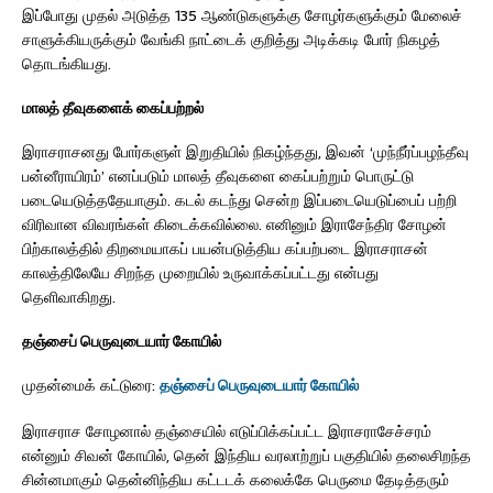
இப்போது முதல் அடுத்த 135 ஆண்டுகளுக்கு சோழர்களுக்கும் மேலைச்
சாளுக்கியருக்கும் வேங்கி நாட்டைக் குறித்து அடிக்கடி போர் நிகழத்
தொடங்கியது.
மாலத் தீவுகளைக் கைப்பற்றல்
இராசராசனது போர்களுள் இறுதியில் நிகழ்ந்தது, இவன் ‘முந்நீர்ப்பழந்தீவு
பன்னீராயிரம்’ எனப்படும் மாலத் தீவுகளை கைப்பற்றும் பொருட்டு
படையெடுத்ததேயாகும். கடல் கடந்து சென்ற இப்படையெடுப்பைப் பற்றி
விரிவான விவரங்கள் கிடைக்கவில்லை. எனினும் இராசேந்திர சோழன்
பிற்காலத்தில் திறமையாகப் பயன்படுத்திய கப்பற்படை இராசராசன்
காலத்திலேயே சிறந்த முறையில் உருவாக்கப்பட்டது என்பது
தெளிவாகிறது.
தஞ்சைப் பெருவுடையார் கோயில்
முதன்மைக் கட்டுரை:
தஞ்சைப் பெருவுடையார் கோயில்
இராசராச சோழனால் தஞ்சையில் எடுப்பிக்கப்பட்ட இராசராசேச்சரம்
என்னும் சிவன் கோயில், தென் இந்திய வரலாற்றுப் பகுதியில் தலைசிறந்த
சின்னமாகும் தென்னிந்திய கட்டடக் கலைக்கே பெருமை தேடித்தரும்