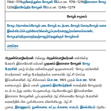
1166–1178
குலோத்துங்க சோழன் III
பொ.ஊ. 1178–1218
இராசராச சோழன் I
1256
இராசேந்திர சோழன் III
பொ.ஊ. 1246–1279
சோழர் சமூகம்
சோழ அரசாங்கம்
சோழர் படை
சோழர் கடற்படை
சோழர் கொடி
சோழர் கலை
சோ
இலக்கியம்
பெருங்கோயில்கள்
பூம்புகார்
உறையூர்
கங்கைகொண்ட
சோழபுரம்
திருவாரூர்
தஞ்சாவூர்
தெலுங்குச் சோழர்கள்
பா
உ
தொ
அருண்மொழிவர்மன்
அல்லது
அருள்மொழிவர்மன்
என்கின்ற
பேரரசர்
இராசகேசரி வர்மன்
முதலாம் இராசராச சோழன்
சோழ
பேரரசின்
புகழ் பெற்ற மன்னர்களுள் ஒருவனாவார். ‘சோழ மரபினரின்
பொற்காலம்’ என்று போற்றத்தக்க வகையில் ஆட்சி செய்த
இம்மன்னனின் ஆட்சிக்காலம்
பொ.ஊ.
985 முதல்
பொ.ஊ.
1014
வரையாகும். இவர் மகன்
முதலாம் இராசேந்திரன்
காலத்தில் சோழநாடு
கடல் கடந்து பரவிய பெருமைக்கு அடிகோலியதும் இம்மன்னனே.
இராசராச சோழனின் முப்பதாண்டு ஆட்சிக்காலமே சோழப் பேரரசின்
வரலாற்றில் மிக முக்கியமாக விளங்கியது. ஆட்சி
முறை,
இராணுவம்
,
நுண்கலை
,
கட்டிடக்கலை
,
சமயம்
,
இலக்கியம்
ஆகிய