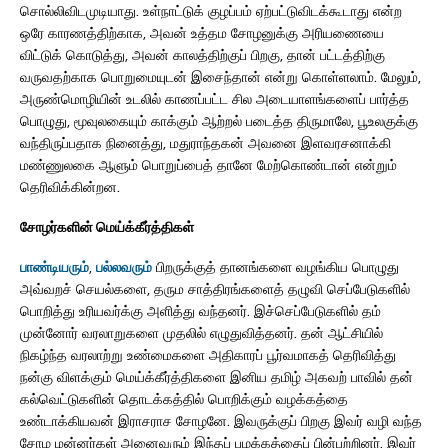
சொல்லிவிடமுடியாது. உள்நாட்டுக் குழப்பம் ஏற்பட்டுவிடக்கூடாது என்ற
ஒரே காரணத்திற்காக, அவன் உத்தம சோழனுக்கு அரியணையை
விட்டுக் கொடுத்து, அவன் காலத்திற்குப் பிறகு, தான் பட்டத்திற்கு
வருவதற்காக பொறுமையுடன் இசைந்தான் என்று கொள்ளலாம். மேலும்,
அருண்மொழியின் உடலில் காணப்பட்ட சில அடையாளங்களைப் பார்த்த
பொழுது, மூவுலகையும் காக்கும் ஆற்றல் படைத்த திருமாலே, பூஉலகுக்கு
வந்திருப்பதாக நினைத்து, மதுராந்தகன் அவனை இளவரசனாக்கி
மண்ணுலகை ஆளும் பொறுப்பைத் தானே மேற்கொண்டான் என்றும்
தெரிவிக்கின்றன.
சோழர்களின் மெய்க்கீர்த்திகள்
பாண்டியரும்
,
பல்லவரும்
பிறருக்குத் தானங்களை வழங்கிய பொழுது
அவ்வறச் செயல்களை, தரும சாத்திரங்களைத் தழுவி செப்பேடுகளில்
பொறித்து உரியவர்க்கு அளித்து வந்தனர். இச்செப்பேடுகளில் தம்
முன்னோர் வரலாறுகளை முதலில் எழுதுவித்தனர். தன் ஆட்சியில்
நிகழ்ந்த வரலாற்று உண்மைகளை அதிகாரப் பூர்வமாகத் தெரிவித்து
நன்கு விளக்கும் மெய்க்கீர்த்திகளை இனிய தமிழ் அகவற் பாவில் தன்
கல்வெட்டுகளின் தொடக்கத்தில் பொறிக்கும் வழக்கத்தை
உண்டாக்கியவன் இராசராச சோழனே. இவருக்குப் பிறகு இவர் வழி வந்த
சோழ மன்னர்கள் அனைவரும் இந்தப் பழக்கத்தைப் பின்பற்றினர். இவர்