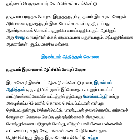
தஞ்சைப் பெருவுடையார் கோயிலில் உள்ள கல்வெட்டு
முதலாம் பராந்தக சோழன் இறந்ததற்கும் முதலாம் இராசராச சோழன்
அரியணை ஏறுவதற்கும் இடையேயுள்ள காலப்பகுதி, முப்பது
ஆண்டுகளைக் கொண்ட குறுகிய காலப்பகுதியாகும். ஆயினும்
அது
சோழ
வரலாற்றின் மிகக் கடுமையான பகுதியாகும். அப்பகுதிக்கான
ஆதாரங்கள், குழப்பமாகவே உள்ளன.
இரண்டாம் ஆதித்தன் கொலை
முதலாம் இராசராசன் ஆட்சியில் சோழப் பேரரசு
இராசகேசரி இரண்டாம் ஆண்டு கல்வெட்டு மூலம்,
இரண்டாம்
ஆதித்தன்
ஒரு சதியின் மூலம் இப்போதைய கடலூர் மாவட்டம்
காட்டுமன்னார்கோயில் வட்டத்தில் தற்போது
மேலக்கடம்பூர்
என்று
அழைக்கப்படும் ஊரில் கொலை செய்யப்பட்டான் என்பது
தெரியவருகிறது. இக்கல்வெட்டு ‘பாண்டியன் தலைகொண்ட கரிகாலச்
சோழனை’ கொலை செய்த குற்றத்திற்காகச் சிலருடைய
சொத்துக்களை பறிமுதல் செய்து, விற்கும் பணியினை மன்னனின்
கட்டளைப்படி சதுர் வேத மங்கலச் சபை மேற்கொண்டதாக
தெரிவிக்கிறது. இந்த இராசகேசரி கல்வெட்டு,
சுந்தர