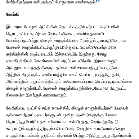
[9]
சேர்ந்திருந்தன என்பதற்கும் போதுமான சான்றாகும்.
வேங்கி
இராசராச சோழன் ஆட்சியின் தொடக்கத்தில் ஏற்பட்ட அரசியலின்
தொடர்ச்சியாக, அவன் வேங்கி விவகாரங்களில் தலையிட
வேண்டியதாயிற்று, கீழைச் சாளுக்கியரை அவர் தம் தாயாதியினரான
மேலைச் சாளுக்கியரிடமிருந்து பிரித்துவிட வேண்டுமென்ற அரச
தந்திரத்தின் அடிப்படையில் இத்தலையீடு இருந்தது. சோழ
ஏகாதிபத்தியக் கொள்கையின் அடிப்படையிலேயே இராசராசனும்
அவனுடைய சந்ததியினரும் தங்கள் வலிமையைத் துங்கபத்திரை
ஆற்றின் கிழக்குக் கரையோரத்தில் பரவச் செய்ய முடிந்ததே தவிர,
அவ்வாற்றின் மறுபக்கத்தில் தம் வலிமையைப் பரவ செய்ய முடியவில்லை.
கீழைச் சாளுக்கியர், மேலைச் சாளுக்கியருக்கிடையேயான வேறுபட்ட
நிலைகளே இதற்குக் காரணமாகும்.
வேங்கியை ஆட்சி செய்த காலத்தில், கீழைச் சாளுக்கியர்கள் மேலைத்
தக்காண இராட்டிரகூடர்களுடன் மூன்று ஆண்டுகளுக்கு மேலாக
தொடர்ந்து போரிட்டதன் விளைவாக வலியிழந்து, சோர்வுற்றதோடு
உள்நாட்டுக் குழப்பத்திற்கும் பலியாயினர். சோழரின் வரவினால் கீழைச்
சாளுக்கிய மன்னர் குடும்பம் உற்சாகம் பெற்று அடுத்து நூறு ஆண்டுகள்