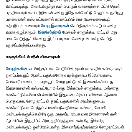
விரட்டியடித்து, அவரிடமிருந்து தன் பொருள் வாகனத்தை மீட்டு தென்
பகுதியையும் கைப்பற்றினான் என்று இதே கல்வெட்டு மேலும் கூறுகிறது.
பகைவனின் கல்வெட்டுகளில் காணப்படும் நாச வேலைகளையும்
கற்பழிப்புக் களையும்
சோழ இளவரசன்
செய்திருக்கக்கூடுமா என்ற
வினா எழுந்தாலும்
இராசேந்திரன்
மேலைச் சாளுக்கிய நாட்டின் மீது
படையெடுத்துச் சென்று இரட்டபாடியை வென்றான் என்ற செய்தி
உறுதிப்படுத்தப்படுகிறது.
சாளுக்கியப் போரின் விளைவுகள்
சோழர்களின்
வடமேற்குப் படையெடுப்பின் மூலம் மைசூரில் கங்கர்களும்
நுளம்பர்களும் ஆண்ட பகுதிகளோடு ஏறக்குறைய இப்போதையை
பெல்லாரி மாவட்டம் முழுவதும் சோழ நாட்டுடன் இணைக்கப்பட்டது.
இராசராசனின் கல்வெட்டோ அல்லது இக்காலச் சாளுக்கிய மன்னரது
கல்வெட்டுக்களோ பெல்லாரியில் இதுவரை அகப்படவில்லை. ஆனால்
பொதுவாக, சோழ நாட்டின் தூரப் பகுதிகளில் அவர்களுடைய
கல்வெட்டுகள் பெரிதும் காணப்படுவதில்லை. கங்கை, வேங்கி
மண்டலங்களுக்கென்றே ஒரு மாதண்ட நாயகனை இராசராசன் தன்
ஆட்சியின் இறுதியில் அமர்த்தியிருந்தான் என்பதே இவ்விரு
மண்டலங்களும் ஒன்றோடொன்று இணைந்திருந்ததோடு சோழநாட்டுடன்