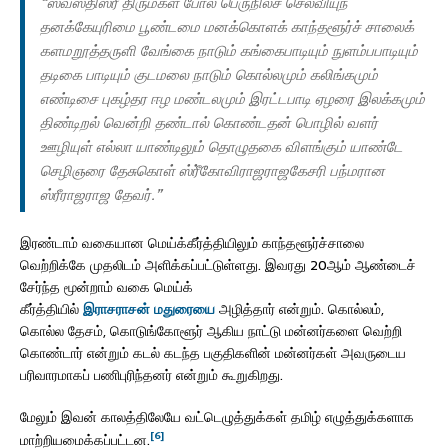
“ஸ்வஸ்திஸ்ரீ் திருமகள் போல பெருநிலச் செல்வியுந்
தனக்கேயுரிமை பூண்டமை மனக்கொளக் காந்தளூர்ச் சாலைக்
களமறூத்தருளி வேங்கை நாடும் கங்கைபாடியும் நுளம்பபாடியும்
தடிகை பாடியும் குடமலை நாடும் கொல்லமும் கலிங்கமும்
எண்டிசை புகழ்தர ஈழ மண்டலமும் இரட்டபாடி ஏழரை இலக்கமும்
திண்டிறல் வென்றி தண்டால் கொண்டதன் பொழில் வளர்
ஊழியுள் எல்லா யாண்டிலும் தொழுதகை விளங்கும் யாண்டே
செழிஞரை தேசுகொள் ஸ்ரீ்கோவிராஜராஜகேசரி பந்மரான
ஸ்ரீராஜராஜ தேவர்.”
இரண்டாம் வகையான மெய்க்கீர்த்தியிலும் காந்தளூர்ச்சாலை
வெற்றிக்கே முதலிடம் அளிக்கப்பட்டுள்ளது. இவரது 20ஆம் ஆண்டைச்
சேர்ந்த மூன்றாம் வகை மெய்க்
கீர்த்தியில்
இராசராசன்
மதுரையை
அழித்தார் என்றும். கொல்லம்,
கொல்ல தேசம், கொடுங்கோளூர் ஆகிய நாட்டு மன்னர்களை வெற்றி
கொண்டார் என்றும் கடல் கடந்த பகுதிகளின் மன்னர்கள் அவருடைய
பரிவாரமாகப் பணிபுரிந்தனர் என்றும் கூறுகிறது.
மேலும் இவன் காலத்திலேயே வட்டெழுத்துக்கள் தமிழ் எழுத்துக்களாக
[6]
மாற்றியமைக்கப்பட்டன.