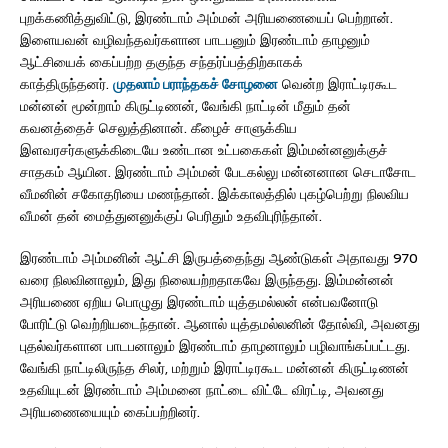
புறக்கணித்துவிட்டு, இரண்டாம் அம்மன் அரியணையைப் பெற்றான்.
இளையவன் வழிவந்தவர்களான பாடபனும் இரண்டாம் தாழனும்
ஆட்சியைக் கைப்பற்ற தகுந்த சந்தர்ப்பத்திற்காகக்
காத்திருந்தனர்.
முதலாம் பராந்தகச் சோழனை
வென்ற இராட்டிரகூட
மன்னன் மூன்றாம் கிருட்டிணன், வேங்கி நாட்டின் மீதும் தன்
கவனத்தைச் செலுத்தினான். கீழைச் சாளுக்கிய
இளவரசர்களுக்கிடையே உண்டான உட்பகைகள் இம்மன்னனுக்குச்
சாதகம் ஆயின. இரண்டாம் அம்மன் பேடகல்லு மன்னனான செடாசோட
வீமனின் சகோதரியை மணந்தான். இக்காலத்தில் புகழ்பெற்று நிலவிய
வீமன் தன் மைத்துனனுக்குப் பெரிதும் உதவிபுரிந்தான்.
இரண்டாம் அம்மனின் ஆட்சி இருபத்தைந்து ஆண்டுகள் அதாவது 970
வரை நிலவினாலும், இது நிலையற்றதாகவே இருந்தது. இம்மன்னன்
அரியணை ஏறிய பொழுது இரண்டாம் யுத்தமல்லன் என்பவனோடு
போரிட்டு வெற்றியடைந்தான். ஆனால் யுத்தமல்லனின் தோல்வி, அவனது
புதல்வர்களான பாடபனாலும் இரண்டாம் தாழனாலும் பழிவாங்கப்பட்டது.
வேங்கி நாட்டிலிருந்த சிலர், மற்றும் இராட்டிரகூட மன்னன் கிருட்டிணன்
உதவியுடன் இரண்டாம் அம்மனை நாட்டை விட்டே விரட்டி, அவனது
அரியணையையும் கைப்பற்றினர்.