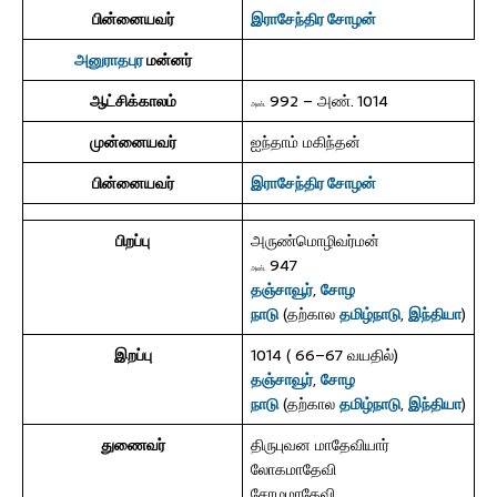
பின்னையவர்
இராசேந்திர சோழன்
அனுராதபுர
மன்னர்
ஆட்சிக்காலம்
992 – அண். 1014
அண்.
முன்னையவர்
ஐந்தாம் மகிந்தன்
பின்னையவர்
இராசேந்திர சோழன்
பிறப்பு
அருண்மொழிவர்மன்
947
அண்.
தஞ்சாவூர்
,
சோழ
நாடு
(தற்கால
தமிழ்நாடு
,
இந்தியா
)
இறப்பு
1014 ( 66–67 வயதில்)
தஞ்சாவூர்
,
சோழ
நாடு
(தற்கால
தமிழ்நாடு
,
இந்தியா
)
துணைவர்
திருபுவன மாதேவியார்
லோகமாதேவி
சோழமாதேவி