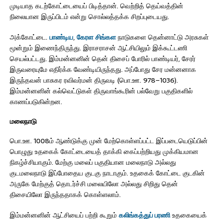
முடியாத கடற்கோட்டையைப் பிடித்தான். வெற்றித் தெய்வத்தின்
நிலையான இருப்பிடம் என்று சொல்லத்தக்க சிறப்புடையது.
அக்கோட்டை.
பாண்டிய
,
கேரள
சிங்கள
நாடுகளை தென்னாட்டு அரசுகள்
மூன்றும் இணைந்திருந்து. இராசராசன் ஆட்சியிலும் இக்கூட்டணி
செயல்பட்டது. இம்மன்னனின் தென் திசைப் போரில் பாண்டியர், சேரர்
இருவரையுமே எதிர்க்க வேண்டியிருந்தது. அப்போது சேர மன்னனாக
இருந்தவன் பாசுகர ரவிவர்மன் திருவடி (பொ.ஊ. 978–1036).
இம்மன்னனின் கல்வெட்டுகள் திருவாங்கூரின் பல்வேறு பகுதிகளில்
காணப்படுகின்றன.
மலைநாடு
பொ.ஊ. 1008ம் ஆண்டுக்கு முன் மேற்கொள்ளப்பட்ட இப்படையெடுப்பின்
பொழுது உதகைக் கோட்டையைத் தாக்கி கைப்பற்றியது முக்கியமான
நிகழ்ச்சியாகும். மேற்கு மலைப் பகுதியான மலைநாடு அல்லது
குடமலைநாடு இப்போதைய குடகு நாடாகும். உதகைக் கோட்டை குடகின்
அருகே மேற்குத் தொடர்ச்சி மலையிலோ அல்லது சிறிது தென்
திசையிலோ இருந்ததாகக் கொள்ளலாம்.
இம்மன்னனின் ஆட்சியைப் பற்றி கூறும்
கலிங்கத்துப் பரணி
உதகையைக்