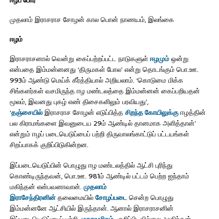
முதலாம் இராசராச சோழன் கால பொன் நாணயம், இலங்கை
ஈழம்
இராசராசனால் வென்று கைப்பற்றப்பட்ட நாடுகளுள்
ஈழமும்
ஒன்று
என்பதை இம்மன்னனது ‘திருமகள் போல’ என்று தொடங்கும் பொ.ஊ.
993ம் ஆண்டு மெய்க் கீர்த்தியால் அறியலாம். ‘கொடுமை மிக்க
சிங்களர்கள் வசமிருந்த ஈழ மண்டலத்தை இம்மன்னன் கைப்பறியதன்
மூலம், இவனது புகழ் எண் திசைகளிலும் பரவியது’,
‘
தஞ்சையில்
இராசராச சோழன் எடுப்பித்த
சிறந்த கோயிலுக்கு
ஈழத்தின்
பல கிராமங்களை இவனுடைய 29ம் ஆண்டில் தானமாக அளித்தான்’
என்றும் ஈழப் படையெடுப்பைப் பற்றி திருவாலங்காட்டுப் பட்டயங்கள்
சிறப்பாகக் குறிப்பிடுகின்றன.
இப்படையெடுப்பின் பொழுது ஈழ மண்டலத்தில் ஆட்சி புரிந்து
கொண்டிருந்தவன், பொ.ஊ. 981ம் ஆண்டில் பட்டம் பெற்ற ஐந்தாம்
மகிந்தன் என்பவனாவான்.
முதலாம்
இராசேந்திரனின்
தலைமையில்
சோழப்படை
சென்ற பொழுது
இம்மன்னனே ஆட்சியில் இருந்தான். ஆனால் இராசராசனின்
இப்படையெடுப்பைப் பற்றி
மகாவமிசம்
குறிப்பிடவில்லை. ‘மகிந்தன்