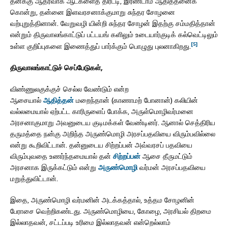
தனக்கு ஆதரவாக ஆட்களைத் திரட்டி, இரண்டாம் ஆதித்தனைக்
கொன்று, தன்னை இளவரசனாக்குமாறு சுந்தர சோழனை
வற்புறுத்தினான். வேறுவழி யின்றி சுந்தர சோழன் இதற்கு சம்மதித்தான்
என்றும் திருவாலங்காட்டுப் பட்டயங் களிலும் உடையார்குடிக் கல்வெட்டிலும்
[5]
உள்ள குறிப்புகளை இணைத்துப் பார்க்கும் பொழுது புலனாகிறது.
திருவாலங்காட்டுச் செப்பேடுகள்,
விண்ணுலகுக்குச் செல்ல வேண்டும் என்ற
ஆசையால்
ஆதித்தன்
மறைந்தான் (காணாமற் போனான்) கலியின்
வல்லமையால் ஏற்பட்ட காரிருளைப் போக்க, அருள்மொழிவர்மனை
அரசனாகுமாறு அவனுடைய குடிமக்கள் வேண்டினர். ஆனால் செத்திரிய
தருமத்தை நன்கு அறிந்த அருண்மொழி அரசப்பதவியை விரும்பவில்லை
என்று கூறிவிட்டான். தன்னுடைய சிற்றப்பன் அவ்வரசப் பதவியை
விரும்புவதை உணர்ந்தமையால் தன்
சிற்றப்பன்
ஆசை தீருமட்டும்
அரசனாக இருக்கட்டும் என்று
அருண்மொழி
வர்மன் அரசப்பதவியை
மறுத்துவிட்டான்.
இதை, அருண்மொழி வர்மனின் அடக்கத்தால், உத்தம சோழனின்
பேராசை வெற்றிகண்டது. அருண்மொழியை, கோழை, அரசியல் திறமை
இல்லாதவன், சட்டப்படி உரிமை இல்லாதவன் என்றெல்லாம்