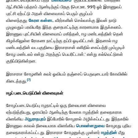
ஆட்சியில் பத்தாம் ஆண்டிற்குப் பிறகு (பொ.ஊ. 991) ஓர் இராணுவப்
புரட்சி ஏற்பட்டு அதன் விளைவாகப் பெரும் குழப்பம்
விளைந்தது;
கேரள
கன்னட
வீரர்களின் செல்வாக்கு இவன் நாடு
முழுவதும் பரவியதே இந்த குறைபாட்டிற்கு காரணமாக இருக்கலாம்.
இராணுவ புரட்சியின் விளைவாய் மகிந்தன், ஈழ மண்டலத்தின் தென்
கிழக்கிலுள்ள ரோகண நாட்டிற்கு தப்பி ஓடிவிட்டான். இதனால் ஈழ
மண்டலத்தின் வடபகுதியை இராசராசன் எளிதில் கைப்பற்றி மும்முடிச்
சோழ மண்டலம் என்று அதற்குப் பெயரிட்டான்.’ என்று கல்வெட்டுகள்
குறிப்பிடுகின்றன.
இராசராச சோழனின் சுவர் ஓவியம் தஞ்சைப் பெருவுடையார் கோவிலில்
[7]
கிடைத்தது.
ஈழப் படையெடுப்பின் விளைவுகள்
சோழப்படையெடுப்பு ஈழநாட்டில் ஒரு நிலையான விளைவை
ஏற்படுத்தியது, ஓராயிரம் ஆண்டிற்கு மேலாக ஈழத்தின் தலைநகராக
விளங்கிய
அநுராதபுரம்
இப்போரில் சோழரால் அழிக்கப்பட்டது. இந்நகரில்
இராணுவ காவல் நிலையமாக விளங்கிய
பொலன்னறுவை
சோழரது புதிய
தலைநகராக்கப்பட்டது. இராசராச சோழனுக்கு முன்னர்
ஈழத்தின்
மீது