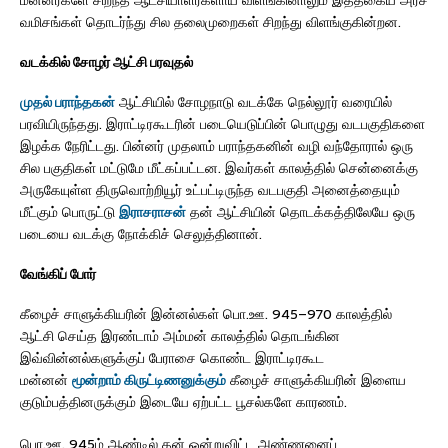
வமிசங்கள் தொடர்ந்து சில தலைமுறைகள் சிறந்து விளங்குகின்றன.
வடக்கில் சோழர் ஆட்சி பரவுதல்
முதல் பராந்தகன்
ஆட்சியில் சோழநாடு வடக்கே நெல்லூர் வரையில்
பரவியிருந்தது. இராட்டிரகூடரின் படையெடுப்பின் பொழுது வடபகுதிகளை
இழக்க நேரிட்டது. பின்னர் முதலாம் பராந்தகனின் வழி வந்தோரால் ஒரு
சில பகுதிகள் மட்டுமே மீட்கப்பட்டன. இவர்கள் காலத்தில் சென்னைக்கு
அருகேயுள்ள திருவொற்றியூர் உட்பட்டிருந்த வடபகுதி அனைத்தையும்
மீட்கும் பொருட்டு
இராசராசன்
தன் ஆட்சியின் தொடக்கத்திலேயே ஒரு
படையை வடக்கு நோக்கிச் செலுத்தினான்.
வேங்கிப் போர்
கீழைச் சாளுக்கியரின் இன்னல்கள் பொ.ஊ. 945–970 காலத்தில்
ஆட்சி செய்த இரண்டாம் அம்மன் காலத்தில் தொடங்கின
இவ்வின்னல்களுக்குப் பேராசை கொண்ட இராட்டிரகூட
மன்னன்
மூன்றாம் கிருட்டிணனுக்கும்
கீழைச் சாளுக்கியரின் இளைய
குடும்பத்தினருக்கும் இடையே ஏற்பட்ட பூசல்களே காரணம்.
பொ.ஊ. 945ம் ஆண்டில் தன் ஒன்றுவிட்ட அண்ணனைப்