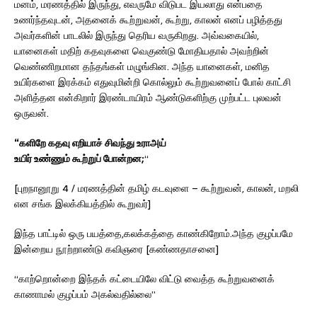
மனம், மரணத்தில் இருந்து, எவருமே விடுபட இயலாது என்பதை
உணர்ந்தவுடன், அதனைக் கூற்றுவன், கூற்று, காலன் எனப் பழித்தது
அவர்களின் பாடலில் இருந்து தெரிய வருகிறது. அவ்வகையில்,
யானைகள் மதிற் கதவுகளை வெகுண்டு மோதியதால் அவற்றின்
வெண்ணிறமான தந்தங்கள் மழுங்கின. அந்த யானைகள், மனித
உயிர்களை இரக்கம் எதுவுமின்றி கொல்லும் கூற்றுவனைப் போல் காட்சி
அளித்தன என்கிறார் இரண்டாயிரம் ஆண்டுகளிற்கு முற்பட்ட புலவன்
ஒருவன்.
“களிறே கதவு எறியாச் சிவந்து உராஅய்
உயிர் உண்ணும் கூற்றுப் போன்றன;
“
[புறநானூறு 4 / மரணத்தின் தமிழ் கடவுளை – கூற்றுவன், காலன், மறலி
என சங்க இலக்கியத்தில் கூறுவர்]
இந்த பாட்டில் ஒரு பயத்தை,கலக்கத்தை காண்கிறோம்.அந்த குழப்பமே
இன்றைய நூற்றாண்டு கவிஞரை [கண்ணதாசனை]
“காற்றொன்றை இந்தக் கட்டையிலே விட்டு வைத்த கூற்றுவனைக்
காணாமல் குழப்பம் அகல்வதில்லை”