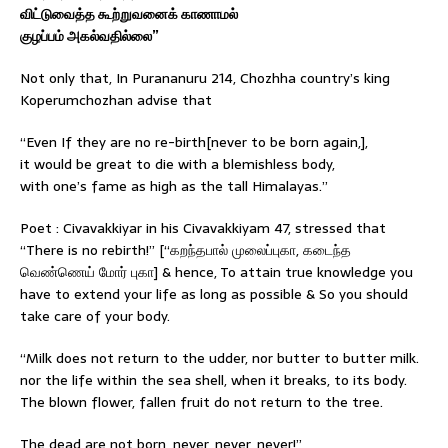
விட்டுவைத்த கூற்றுவனைக் காணாமல்
குழப்பம் அகல்வதில்லை”
Not only that, In Purananuru 214, Chozhha country’s king
Koperumchozhan advise that
“Even If they are no re-birth[never to be born again,],
it would be great to die with a blemishless body,
with one’s fame as high as the tall Himalayas.”
Poet : Civavakkiyar in his Civavakkiyam 47, stressed that
“There is no rebirth!” [“கறந்தபால் முலைப்புகா, கடைந்த
வெண்ணெய் மோர் புகா] & hence, To attain true knowledge you
have to extend your life as long as possible & So you should
take care of your body.
“Milk does not return to the udder, nor butter to butter milk.
nor the life within the sea shell, when it breaks, to its body.
The blown flower, fallen fruit do not return to the tree.
The dead are not born, never, never, never!”