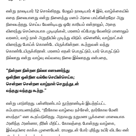
என்று நாலடியார் 12 சொல்கிறது. மேலும் நாலடியார் 4 இல், வாழ்க்கையில்
எதை நிலையானது என்று நினைத்து மனம் அலை பாய்கின்றதோ அது
நிலையற்றது. செய்ய வேண்டியது ஒரே காரியம் என்றாலும், அதை
விரைந்து செம்மையாக முடியுங்கள், மரணம் எப்போது வேண்டு மானாலும்
வரலாம், வாழ் நாள் அறுதியில் முடிந்து விடும். ஏனெனில், வாழ்நாட்கள்
விரைந்து போய்க் கொண்டே யிருக்கின்றன. கூற்றுவன் வந்து
கொண்டேயிருக்கிறான். மரணம் எதன் பொருட்டும், யார் பொருட்டும்
நில்லாது என்று வாழ்வு எவ்வளவு நிலை இல்லாதது என்பதை,
“நின்றன நின்றன நில்லா எனஉணர்ந்து
ஒன்றின ஒன்றின வல்லே செயின்செய்க;
சென்றன சென்றன வாழ்நாள் செறுத்துடன்
வந்தது வந்தது கூற்று.”
என்று பாடுகிறது. பன்னிரண்டாம் நூற்றாண்டில் இயற்றப்பட்ட
கம்பராமாயணத்தில், “நீர்கோல வாழ்வை நச்சேன், தார்கோல மேனி
மைந்தா” என கூறப்படுகிறது. அதாவது நறுமண பூக்களை மாலையாக
அனிந்த அண்ணா, நீரின் மீதிட்ட கோலத்தை போன்றது வாழ்கை,
இவ்வுயிரை காக்க முனையேன். ராமனுடன் போர் புரிந்து உயிர் விடவே என்