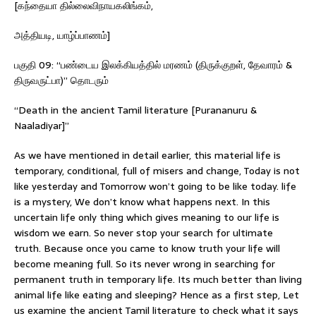
[கந்தையா தில்லைவிநாயகலிங்கம்,
அத்தியடி, யாழ்ப்பாணம்]
பகுதி 09: “பண்டைய இலக்கியத்தில் மரணம் (திருக்குறள், தேவாரம் &
திருவருட்பா)” தொடரும்
“Death in the ancient Tamil literature [Purananuru &
Naaladiyar]”
As we have mentioned in detail earlier, this material life is
temporary, conditional, full of misers and change, Today is not
like yesterday and Tomorrow won’t going to be like today. life
is a mystery, We don’t know what happens next. In this
uncertain life only thing which gives meaning to our life is
wisdom we earn. So never stop your search for ultimate
truth. Because once you came to know truth your life will
become meaning full. So its never wrong in searching for
permanent truth in temporary life. Its much better than living
animal life like eating and sleeping? Hence as a first step, Let
us examine the ancient Tamil literature to check what it says