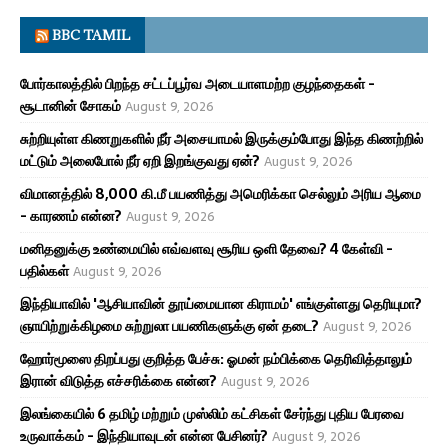
BBC TAMIL
போர்காலத்தில் பிறந்த சட்டப்பூர்வ அடையாளமற்ற குழந்தைகள் -
சூடானின் சோகம்
August 9, 2026
சுற்றியுள்ள கிணறுகளில் நீர் அசையாமல் இருக்கும்போது இந்த கிணற்றில்
மட்டும் அலைபோல் நீர் ஏறி இறங்குவது ஏன்?
August 9, 2026
விமானத்தில் 8,000 கி.மீ பயணித்து அமெரிக்கா செல்லும் அரிய ஆமை
- காரணம் என்ன?
August 9, 2026
மனிதனுக்கு உண்மையில் எவ்வளவு சூரிய ஒளி தேவை? 4 கேள்வி -
பதில்கள்
August 9, 2026
இந்தியாவில் 'ஆசியாவின் தூய்மையான கிராமம்' எங்குள்ளது தெரியுமா?
ஞாயிற்றுக்கிழமை சுற்றுலா பயணிகளுக்கு ஏன் தடை?
August 9, 2026
ஹோர்மூஸை திறப்பது குறித்த பேச்சு: ஓமன் நம்பிக்கை தெரிவித்தாலும்
இரான் விடுத்த எச்சரிக்கை என்ன?
August 9, 2026
இலங்கையில் 6 தமிழ் மற்றும் முஸ்லிம் கட்சிகள் சேர்ந்து புதிய பேரவை
உருவாக்கம் - இந்தியாவுடன் என்ன பேசினர்?
August 9, 2026