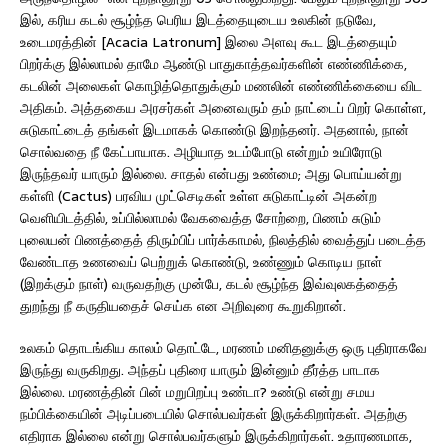
இல், கரிய கடல் சூழ்ந்த பெரிய இடத்தையுடைய உலகின் நடுவே,
உடைமரத்தின் [Acacia Latronum] இலை அளவு கூட இடத்தையும்
பிறர்க்கு இல்லாமல் தாமே ஆண்டு பாதுகாத்தவர்களின் எண்ணிக்கை,
கடலின் அலைகள் கொழித்தொதுக்கும் மணலின் எண்ணிக்கையை விட
அதிகம். அத்தகைய அரசர்கள் அனைவரும் தம் நாட்டைப் பிறர் கொள்ள,
சுடுகாட்டைத் தங்கள் இடமாகக் கொண்டு இறந்தனர். அதனால், நான்
சொல்வதை நீ கேட்பாயாக. அழியாத உடம்போடு என்றும் உயிரோடு
இருந்தவர் யாரும் இல்லை. சாதல் என்பது உண்மை; அது பொய்யன்று
கள்ளி (Cactus) பரவிய முட்செடிகள் உள்ள சுடுகாட்டின் அகன்ற
வெளியிடத்தில், உப்பில்லாமல் வேகவைத்த சோற்றை, பிணம் சுடும்
புலையன் பிணத்தைத் திரும்பிப் பார்க்காமல், நிலத்தில் வைத்துப் படைத்த
வேண்டாத உணவைப் பெற்றுக் கொண்டு, உண்ணும் கொடிய நாள்
(இறக்கும் நாள்) வருவதற்கு முன்பே, கடல் சூழ்ந்த இவ்வுலகத்தைத்
துறந்து நீ கருதியதைச் செய்க என அறிவுரை கூறுகிறான்.
உலகம் தொடங்கிய காலம் தொட்டே, மரணம் மனிதனுக்கு ஒரு புதிராகவே
இருந்து வருகிறது. அந்தப் புதிரை யாரும் இன்னும் தீர்த்த பாடாக
இல்லை. மரணத்தின் பின் மறுபிறப்பு உண்டா? உண்டு என்று சமய
நம்பிக்கையின் அடிப்படையில் சொல்பவர்கள் இருக்கிறார்கள். அதற்கு
எதிராக இல்லை என்று சொல்பவர்களும் இருக்கிறார்கள். உதாரணமாக,