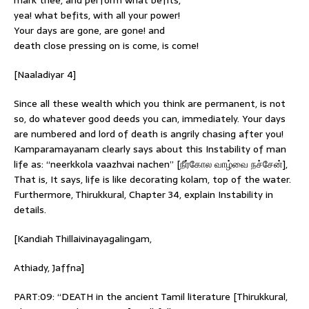
yea! what befits, with all your power!
Your days are gone, are gone! and
death close pressing on is come, is come!
[Naaladiyar 4]
Since all these wealth which you think are permanent, is not
so, do whatever good deeds you can, immediately. Your days
are numbered and lord of death is angrily chasing after you!
Kamparamayanam clearly says about this Instability of man
life as: “neerkkola vaazhvai nachen” [நீர்கோல வாழ்வை நச்சேன்],
That is, It says, life is like decorating kolam, top of the water.
Furthermore, Thirukkural, Chapter 34, explain Instability in
details.
[Kandiah Thillaivinayagalingam,
Athiady, Jaffna]
PART:09: “DEATH in the ancient Tamil literature [Thirukkural,