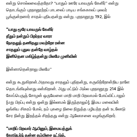
என்று சொல்லவைத்ததோ? “யாதும் ஊரே யாவருங் கேளிர்” என்று
தொடங்கும் புறநானூற்றப் பாடலைப் பாடிய சங்ககாலப் புலவர்
பூங்குன்றனார் சாதல் புதியதன்று என்று. புறநானூறு 192, இல்
“யாது மூரே யாவருங் கேளிர்
தீதும் நன்றும் பிறர்தர வாரா
நோதலுந் தணிதலு மவற்றோ ரன்ன
சாதலும் புதுவ தன்றே வாழ்தல்
இனிதென மகிழ்ந்தன்று மிலமே முனிவின்
இன்னாதென்றாலு மிலமே”
என்று கூறுகிறான்.அதாவது சாதலும் புதிதன்று, கருவிற்றோன்றிய நாளே
தொடங்கியுள்ளது என்கிறான். அது மட்டும் அல்ல புறநானூறு 214 இல்
கோப்பெருஞ் சோழன் ஒருவேளை மாறி மாறி பிறவாமல் போய்விட்டாலும்
[மறு பிறப்பு என்று ஒன்று இல்லாமல் இருந்தாலும்], இமய மலையின்
ஓங்கிய சிகரம் போல், நம் புகழை நிலை நிறுத்த பழியற்ற தன் உடலோடு
சேர நின்று இறத்தல் சிறந்தது என்று ஆலோசனை வழங்குகிறார்.
“மாறிப் பிறவார் ஆயினும், இமையத்துக்
கோடுயர்ந் தன்ன தம்மிசை நட்டுத்,