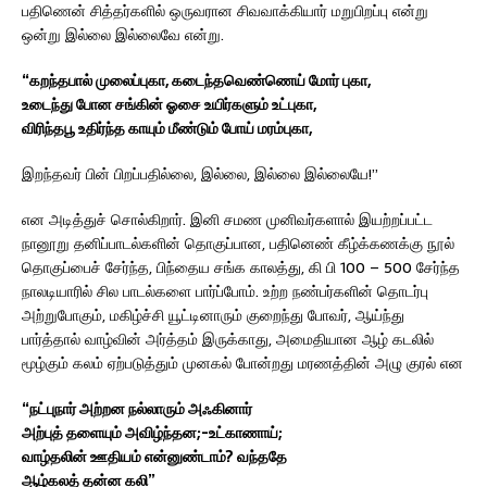
பதிணென் சித்தர்களில் ஒருவரான சிவவாக்கியார் மறுபிறப்பு என்று
ஒன்று இல்லை இல்லைவே என்று.
“கறந்தபால் முலைப்புகா, கடைந்தவெண்ணெய் மோர் புகா,
உடைந்து போன சங்கின் ஓசை உயிர்களும் உட்புகா,
விரிந்தபூ உதிர்ந்த காயும் மீண்டும் போய் மரம்புகா,
இறந்தவர் பின் பிறப்பதில்லை, இல்லை, இல்லை இல்லையே!”
என அடித்துச் சொல்கிறார். இனி சமண முனிவர்களால் இயற்றப்பட்ட
நானூறு தனிப்பாடல்களின் தொகுப்பான, பதினெண் கீழ்க்கணக்கு நூல்
தொகுப்பைச் சேர்ந்த, பிந்தைய சங்க காலத்து, கி பி 100 – 500 சேர்ந்த
நாலடியாரில் சில பாடல்களை பார்ப்போம். உற்ற நண்பர்களின் தொடர்பு
அற்றுபோகும், மகிழ்ச்சி யூட்டினாரும் குறைந்து போவர், ஆய்ந்து
பார்த்தால் வாழ்வின் அர்த்தம் இருக்காது, அமைதியான ஆழ் கடலில்
மூழ்கும் கலம் ஏற்படுத்தும் முனகல் போன்றது மரணத்தின் அழு குரல் என
“நட்புநார் அற்றன நல்லாரும் அஃகினார்
அற்புத் தளையும் அவிழ்ந்தன;-உட்காணாய்;
வாழ்தலின் ஊதியம் என்னுண்டாம்? வந்ததே
ஆழ்கலத் தன்ன கலி”