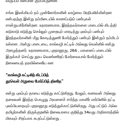
விருப்பம் என்பான் கும்பகருணன்.
சங்க இலக்கியம் நம் முன்னோர்களின் வாழ்வை பிரதிபலிக்கின்றன
என்பதற்கு இன்று நம்மிடையில் காணப்படும் பண்புகள்
சான்றுபகிர்கின்றன. உதாரணமாக, இறந்தவர்களை பாடையில் கிடத்தி
சுடுகாடு எடுத்து செல்லும் முறையும் மாரடித்து புலம்பும் பண்பும்
இறந்தவர்களின் மீது கோடித்துணி போர்த்தும் பண்பும் இன்றும் நம்மிடம்
உள்ளன. அன்று பாடையை, கால்வழி கட்டில் அல்லது வெள்ளில் என்று
அழைத்தனர். உதாரணமாக, புறநானூறு, 286 , மகனைப் பாடையில்
இருக்கச் செய்து தூய வெண்ணிறப் போர்வையால் போர்த்தும்
நிலையைத் தரவில்லையே என
“கால்கழி கட்டிலிற் கிடப்பித்
தூவெள் அறுவை போர்ப்பித் திலதே”
என்று புலம்பும் தாயை எடுத்து காட்டுகிறது. மேலும், கணவன் அல்லது
தலைவன் இறந்த பொழுது அவனைச் சார்ந்த மகளிர் மார்பினில் தட்டி
புலம்பியதையும் புறநானூறு எடுத்துக்காட்டுகின்றது. அது மட்டும் அல்ல
தமிழர்களின் திருக்குறளில் நிலையாமை குறித்து 34வது அதிகாரத்தில்
மிகவும் சிறப்பாக கூறப்பட்டுள்ளது .