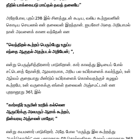
தீதில் யாக்கையடு மாய்தல் தவத் தலையே”
அதேபோல, புறம்:238 இல் சினத்துடன் கூடிய, வலிய கூற்றுவனின்
கொடிய செயலால் என் தலைவன் இறந்தான். ஐயகோ! அதை அறியாமல்
நான் அவனைக் காண வந்தேன் என
“வெந்திறல் கூற்றம் பெரும்பேது உறுப்ப
எந்தை ஆகுதல் அதற்படல் அறியேன்; “,
என்று பெருஞ்சித்திரனார் பாடுகிறான். கார் காலத்து இடியைப் போல்
சட்டெனத் தோன்றி, ஆரவாரமாக, அரிய பல உயிர்களைக் கவர்ந்தும், உன்
ஆர்வம் குறையாது மீண்டும் உயிர்களைக் கொள்வதற்குச் சுழலும்
கூற்றமே, உன் வருகைக்கு எங்கள் தலைவன் அஞ்சமட்டான் என
புறநானூறு 361, இல்
“கார்எதிர் உருமின் உரறிக் கல்லென
ஆருயிர்க்கு அலமரும் ஆராக் கூற்றம்,
நின்வரவு அஞ்சலன் மாதோ; “
என்று கயமனார் பாடுகிறார். அதே போல “மருந்து இல கூற்றத்து
அருந்தொழில்” என புறநானூறு 03 சொல்லுகிறது. மேலும் புறநானூறு 363