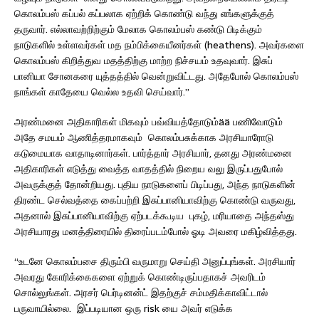
கொலம்பஸ் கப்பல் கப்பலாக ஏற்றிக் கொண்டு வந்து எங்களுக்குத்
தருவார். எல்லாவற்றிற்கும் மேலாக கொலம்பஸ் கண்டு பிடிக்கும்
நாடுகளில் உள்ளவர்கள் மத நம்பிக்கையீனர்கள் (heathens). அவர்களை
கொலம்பஸ் கிறித்துவ மதத்திற்கு மாற்ற நிச்சயம் உதவுவார். இசுப்
பானியா சோனகரை யுத்தத்தில் வென்றுவிட்டது. அதேபோல் கொலம்பஸ்
நாங்கள் காதேயை வெல்ல உதவி செய்வார்.”
அரண்மனை அதிகாரிகள் மிகவும் பவ்வியத்தோடும்ää பணிவோடும்
அதே சமயம் ஆணித்தரமாகவும் கொலம்பசுக்காக அரசியாரோடு
கடுமையாக வாதாடினார்கள். பார்த்தார் அரசியார், தனது அரண்மனை
அதிகாரிகள் எடுத்து வைத்த வாதத்தில் நிறைய வலு இருப்பதுபோல்
அவருக்குத் தோன்றியது. புதிய நாடுகளைப் பிடிப்பது, அந்த நாடுகளின்
திரண்ட செல்வத்தை கைப்பற்றி இசுப்பானியாவிற்கு கொண்டு வருவது,
அதனால் இசுப்பானியாவிற்கு ஏற்படக்கூடிய புகழ், மரியாதை அந்தஸ்து
அரசியாரது மனத்திரையில் திரைப்படம்போல் ஓடி அவரை மகிழ்வித்தது.
“உடனே கொலம்பசை திரும்பி வருமாறு செய்தி அனுப்புங்கள். அரசியார்
அவரது கோரிக்கைகளை ஏற்றுக் கொண்டிருப்பதாகச் அவரிடம்
சொல்லுங்கள். அரசர் பெர்டினன்ட் இதற்குச் சம்மதிக்காவிட்டால்
பருவாயில்லை. இப்படியான ஒரு risk யை அவர் எடுக்க