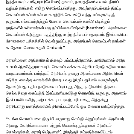
இந்தியாவும் காதேயும் (Cathay) தங்கம், நவரத்தினங்களால் நிரம்பி
வழியும் நாடுகள் என்று சொல்லப்படுகிறது. அவற்றையெல்லாம் திரட்டி
கொலம்பஸ் கப்பல் கப்பலாக ஏற்றிக் கொண்டு வந்து எங்களுக்குத்
தருவார். எல்லாவற்றிற்கும் மேலாக கொலம்பஸ் கண்டு பிடிக்கும்
நாடுகளில் உள்ளவர்கள் மத நம்பிக்கையீனர்கள் (heathen). அவர்களை
கொலம்பஸ் கிறித்துவ மதத்திற்கு மாற்ற நிச்சயம் உதவுவார். இசுப்பானியா
சோனகரை யுத்தத்தில் வென்றுவிட்டது. அதேபோல் கொலம்பஸ் நாங்கள்
காதேயை வெல்ல உதவி செய்வார்.”
அரண்மனை அதிகாரிகள் மிகவும் பவ்வியத்தோடும், பணிவோடும் அதே
சமயம் ஆணித்தரமாகவும் கொலம்பசுக்காக அரசியாரோடு கடுமையாக
வாதாடினார்கள். பார்த்தார் அரசியார். தனது அரண்மனை அதிகாரிகள்
எடுத்து வைத்த வாதத்தில் நிறைய வலு இருப்பதுபோல் அவருக்குத்
தோன்றியது. புதிய நாடுகளைப் பிடிப்பது, அந்த நாடுகளின் திரண்ட
செல்வத்தை கைப்பற்றி இசுப்பானியாவிற்கு கொண்டு வருவது, அதனால்
இசுப்பானியாவிற்கு ஏற்படக்கூடிய புகழ், மரியாதை, அந்தஸ்து
அரசியாரது மனத்திரையில் திரைப்படம்போல் ஓடி அவரை மகிழ்வித்தது.
“உடனே கொலம்பசை திரும்பி வருமாறு செய்தி அனுப்புங்கள். அரசியார்
அவரது கோரிக்கைகளை ஏற்றுக் கொண்டிருப்பதாகச் அவரிடம்
சொல்லுங்கள். அரசர் பெர்டினன்ட் இதற்குச் சம்மதிக்காவிட்டால்