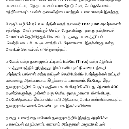
பயணப்பட்டார். அந்தப் பயணம் வரலாறோடு அவர் செய்துகொண்ட
சந்திப்பாகவும் உலகின் தலைவிதியை மாற்றும் பயணமாகவும் இருந்தது.
போகும் வழியில் ரபீடா மடத்தின் மதத் தலைவர் Friar Juan அவர்களைச்
சந்தித்து அவர் தனக்குச் செய்த பேருதவிக்கு தனது நன்றியைத்
கொலம்பஸ் தெரிவித்துக் கொண்டார். தனது பயணத்திட்டம்
வெற்றியடையக் கூடிய சாத்தியம் பிரகாசமாக இருக்கிறது என்று
அவரிடம் கொலம்பஸ் எடுத்துரைத்தார்.
பாலோஸ் என்ற துறைமுகப் பட்டினம் ரின்ரோ (Tinto) என்ற ஆற்றின்
முகத்துவாரத்தில் இருந்தது. இசுப்பானிய நாட்டு வரைபடத்தைப்
பார்த்தால் பாலோஸ் அந்த நாட்டின் தென்மேற்கில் போர்த்துக்கல் நாட்டின்
எல்லைக்கு அண்மையாக இருப்பதைக் காணலாம். இப்போது இந்த
துறைமுகத்தின் பெரும்பகுதியை கடல் விழுங்கி விட்டது. ஆனால் 400
ஆண்டுகளுக்கு முன்னர் அது பெரிய துறைமுகமாக விளங்கியது.
அப்போதெல்லாம் இசுப்பானிய நாடு அதிகளவு பெரிய எண்ணிக்கையுள்ள
துறைமுகங்களைக் கொண்ட நாடாக இருக்கவில்லை.
தனது பயணத்தை பாலோஸ் துறைமுகத்தில் இருந்து ஆரம்பிக்க
கொலம்பஸ் விரும்பினார். காரணம் அங்குதான் மாலுமிகள் பலர்