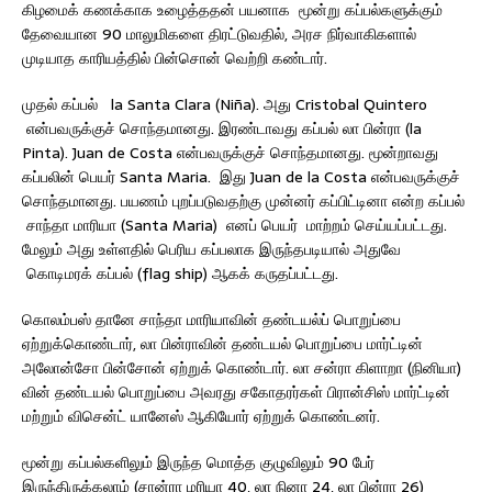
கிழமைக் கணக்காக உழைத்ததன் பயனாக மூன்று கப்பல்களுக்கும்
தேவையான 90 மாலுமிகளை திரட்டுவதில், அரச நிர்வாகிகளால்
முடியாத காரியத்தில் பின்சொன் வெற்றி கண்டார்.
முதல் கப்பல் la Santa Clara (Niña). அது Cristobal Quintero
என்பவருக்குச் சொந்தமானது. இரண்டாவது கப்பல் லா பின்ரா (la
Pinta). Juan de Costa என்பவருக்குச் சொந்தமானது. மூன்றாவது
கப்பலின் பெயர் Santa Maria. இது Juan de la Costa என்பவருக்குச்
சொந்தமானது. பயணம் புறப்படுவதற்கு முன்னர் கப்பிட்டினா என்ற கப்பல்
சாந்தா மாரியா (Santa Maria) எனப் பெயர் மாற்றம் செய்யப்பட்டது.
மேலும் அது உள்ளதில் பெரிய கப்பலாக இருந்தபடியால் அதுவே
கொடிமரக் கப்பல் (flag ship) ஆகக் கருதப்பட்டது.
கொலம்பஸ் தானே சாந்தா மாரியாவின் தண்டயல்ப் பொறுப்பை
ஏற்றுக்கொண்டார், லா பின்ராவின் தண்டயல் பொறுப்பை மார்ட்டின்
அலோன்சோ பின்சோன் ஏற்றுக் கொண்டார். லா சன்ரா கிளாறா (நினியா)
வின் தண்டயல் பொறுப்பை அவரது சகோதரர்கள் பிரான்சிஸ் மார்ட்டின்
மற்றும் விசென்ட் யானேஸ் ஆகியோர் ஏற்றுக் கொண்டனர்.
மூன்று கப்பல்களிலும் இருந்த மொத்த குழுவிலும் 90 பேர்
இருந்திருக்கலாம் (சான்ரா மரியா 40, லா நினா 24, லா பின்ரா 26)