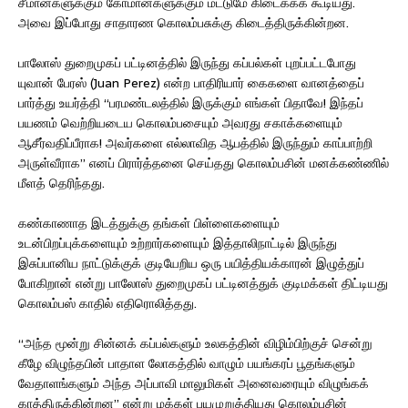
சீமான்களுக்கும் கோமான்களுக்கும் மட்டுமே கிடைக்கக் கூடியது.
அவை இப்போது சாதாரண கொலம்பசுக்கு கிடைத்திருக்கின்றன.
பாலோஸ் துறைமுகப் பட்டினத்தில் இருந்து கப்பல்கள் புறப்பட்டபோது
யுவான் பேரஸ் (Juan Perez) என்ற பாதிரியார் கைகளை வானத்தைப்
பார்த்து உயர்த்தி “பரமண்டலத்தில் இருக்கும் எங்கள் பிதாவே! இந்தப்
பயணம் வெற்றியடைய கொலம்பசையும் அவரது சகாக்களையும்
ஆசீர்வதிப்பீராக! அவர்களை எல்லாவித ஆபத்தில் இருந்தும் காப்பாற்றி
அருள்வீராக” எனப் பிரார்த்தனை செய்தது கொலம்பசின் மனக்கண்ணில்
மீளத் தெரிந்தது.
கண்காணாத இடத்துக்கு தங்கள் பிள்ளைகளையும்
உடன்பிறப்புக்களையும் உற்றார்களையும் இத்தாலிநாட்டில் இருந்து
இசுப்பானிய நாட்டுக்குக் குடியேறிய ஒரு பயித்தியக்காரன் இழுத்துப்
போகிறான் என்று பாலோஸ் துறைமுகப் பட்டினத்துக் குடிமக்கள் திட்டியது
கொலம்பஸ் காதில் எதிரொலித்தது.
“அந்த மூன்று சின்னக் கப்பல்களும் உலகத்தின் விழிம்பிற்குச் சென்று
கீழே விழுந்தபின் பாதாள லோகத்தில் வாழும் பயங்கரப் பூதங்களும்
வேதாளங்களும் அந்த அப்பாவி மாலுமிகள் அனைவரையும் விழுங்கக்
காத்திருக்கின்றன” என்று மக்கள் பயமுறுத்தியது கொலம்பசின்