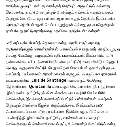
சாதிக்க முடியும் என்பது எனக்குத் தெரியும். அதுமட்டும் அல்லாது
இசுப்பானிய நாட்டு அரசருக்கும் அரசிக்கும் என்னால் எதையெதைப்
பெற்றுக் கொடுக்க முடியும் என்பதும் எனக்குத் தெரியும். இசுப்பானிய
அரசரும் அரசியும் உதவி செய்ய மறுத்தால் அல்லது முடியாதென்றால்
நான் வேறு நாட்டுஅரசர்களது உதவியை நாடுவேன்” என்றார்.
“சரி அப்படியே போய்த் தொலை” என்று அரசியாரும் அவரது
ஆலோசகர்களும் சொன்னார்கள். கொலம்பஸ் தனது ஊர் திரும்ப முடிவு
செய்து கோவேறு கழுதையில் ஏறிப் பயணப்பட்டார். இசுப்பானிய நாடு
தன்னைக்கைவிட்ட நிலையில் பிரான்சு நாட்டு அரசரை மீண்டும் அணுகி
அவரது ஆதரவை கேட்டுப் பெறுவதென கொலம்பஸ் தனக்குள் முடிவு
செய்தார். நல்லகாலம் அரண்மனைக் கருவூலப் பொறுப்பாள ராகராகக்
கடமையாற்றிய
Luis de Santángel
என்பவரும், வேறொரு
அதிகாரியான
Quintanilla
என்பவரும் கொலம்பசின் திட்டத்தினால்
இசுப்பானிய நாட்டுக்குக் கிடைக்கக்கூடிய புகழ்ää செல்வம்ää
செல்வாக்கு இவற்றைக் கணக்குப் போட்டுப் பார்த்தார்கள். அவர்கள்
இருவரும் அவற்றை இழக்க விரும்பவில்லை. இசுப்பானிய நாடு
கொலம்பசைப் பயன்படுத்தா விட்டால் இன்னொரு நாடு அவரைப்
பயன்படுத்தி இசுப்பானிய நாட்டுக்கு வரவேண்டிய புகழையும்
செல்வத்தையும் செல்வாக்கையும் தட்டிக் கொண்டு போய்விடும் என்று