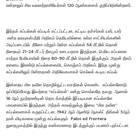
என்றாலும் சில வரலாற்றாசிரியர்கள் 120 ஆண்களைக் குறிப்பிடுகின்றனர்.
இந்தக் கப்பல்கள் எப்படிக் கட்டப்பட்டன, கட்டிய தச்சர்கள் யார், யார்
என்ற தரவுகள்பற்றி அதிகம் தெரியவில்லை. உள்ள சாட்சியங்களின்
அடிப்படையில் நீனோ மற்றும் பின்ரா கப்பல்கள் 54 மீட்றிக் தொன்
நிறையும் 21-24 மீட்டர் நீளமும் உடையதாக இருந்தன. பெரிய கப்பலான
சாந்தா மேரியாவின் நிறை 80-90 மீட்றிக் தொன் இருக்கும். அதன் நீளம்
ஏனைய இரண்டு கப்பல்களைவிட கொஞ்சம் அதிகம். இந்த மூன்று
கப்பல்களிலும் பின்ராதான் அதிவேகமாகச் செல்லக் கூடிய கப்பல்.
இன்றைய மிக நவீன தொழில்நுட்ப வசதிகள் கொண்ட கப்பல்களோடு
ஒப்பிடும்போது இவற்றை “கப்பல்கள்” என்று சொல்வதே தவறு. ஆனால்
16 ஆம் நூற்றாண்டின் தொடக்கத்தில் இப்படியான கப்பல்களே
பாவனையில் இருந்தன. அந்தக் காலத்துக்கு இவை “மிக நவீன”
கப்பல்களாகக் கருதப்பட்டன. 1942 ஆம் ஆண்டு ஆகஸ்ட் திங்கள் 3ஆம்
நாள் விடிகாலை மூன்று கப்பல்களும் Palos ed Frontera
துறைமுகத்தில் இருந்து கண்காணாத இடத்துக்குப் பயணம் புறப்பட்டன.