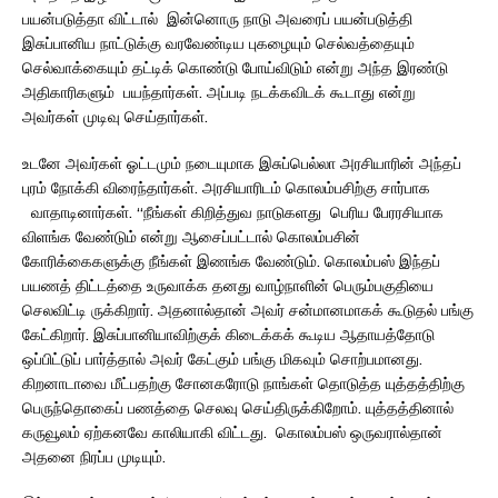
பயன்படுத்தா விட்டால் இன்னொரு நாடு அவரைப் பயன்படுத்தி
இசுப்பானிய நாட்டுக்கு வரவேண்டிய புகழையும் செல்வத்தையும்
செல்வாக்கையும் தட்டிக் கொண்டு போய்விடும் என்று அந்த இரண்டு
அதிகாரிகளும் பயந்தார்கள். அப்படி நடக்கவிடக் கூடாது என்று
அவர்கள் முடிவு செய்தார்கள்.
உடனே அவர்கள் ஓட்டமும் நடையுமாக இசுப்பெல்லா அரசியாரின் அந்தப்
புரம் நோக்கி விரைந்தார்கள். அரசியாரிடம் கொலம்பசிற்கு சார்பாக
வாதாடினார்கள். “நீங்கள் கிறித்துவ நாடுகளது பெரிய பேரரசியாக
விளங்க வேண்டும் என்று ஆசைப்பட்டால் கொலம்பசின்
கோரிக்கைகளுக்கு நீங்கள் இணங்க வேண்டும். கொலம்பஸ் இந்தப்
பயணத் திட்டத்தை உருவாக்க தனது வாழ்நாளின் பெரும்பகுதியை
செலவிட்டி ருக்கிறார். அதனால்தான் அவர் சன்மானமாகக் கூடுதல் பங்கு
கேட்கிறார். இசுப்பானியாவிற்குக் கிடைக்கக் கூடிய ஆதாயத்தோடு
ஒப்பிட்டுப் பார்த்தால் அவர் கேட்கும் பங்கு மிகவும் சொற்பமானது.
கிறனாடாவை மீட்பதற்கு சோனகரோடு நாங்கள் தொடுத்த யுத்தத்திற்கு
பெருந்தொகைப் பணத்தை செலவு செய்திருக்கிறோம். யுத்தத்தினால்
கருவூலம் ஏற்கனவே காலியாகி விட்டது. கொலம்பஸ் ஒருவரால்தான்
அதனை நிரப்ப முடியும்.