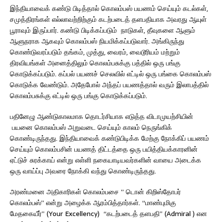
இந்தியாவைக் கண்டு பிடித்தால் கொலம்பஸ் பயணம் செய்யும் கடல்கள்,
சமுத்திரங்கள் எல்லாவற்றிற்கும் கடற்படைத் தளபதியாக அவரது ஆயுள்
பூராவும் இருப்பார். கண்டு பிடிக்கப்படும் நாடுகள், தீவுகளை ஆளும்
ஆளுநராக ஆகவும் கொலம்பஸ் நியமிக்கப்படுவார். அங்கிருந்து
கொண்டுவரப்படும் தங்கம், முத்து, வைரம், வைடூரியம் மற்றும்
திரவியங்கள் அனைத்திலும் கொலம்பசுக்கு பத்தில் ஒரு பங்கு
கொடுக்கப்படும். கப்பல் பயணச் செலவில் எட்டில் ஒரு பங்கை கொலம்பஸ்
கொடுக்க வேண்டும். அதேபோல் அந்தப் பயணத்தால் வரும் இலாபத்தில்
கொலம்பசுக்கு எட்டில் ஒரு பங்கு கொடுக்கப்படும்.
பதினேழு ஆண்டுகாலமாக தொடர்சியாக எடுத்த விடாமுயற்சியின்
பயனை கொலம்பஸ் அறுவடை செய்யும் காலம் நெருங்கிக்
கொண்டிருந்தது. இந்தியாவைக் கண்டுபிடிக்க மேற்கு நோக்கிப் பயணம்
செய்யும் கொலம்பசின் பயணத் திட்டத்தை ஒரு பயித்தியக்காரனின்
ஏட்டுச் சுரக்காய் என்று எள்ளி நகையாடியவர்களின் வாயை அடைக்க
ஒரு வாய்ப்பு அவரை நோக்கி வந்து கொண்டிருந்தது.
அரண்மனை அதிகாரிகள் கொலம்பசை ” டொன் கிறிஸ்தோபர்
கொலம்பஸ்” என்று அழைக்க ஆரம்பித்தார்கள். “மாண்புமிகு
மேதகையீர்” (Your Excellency) “கடற்படைத் தளபதி” (Admiral ) என