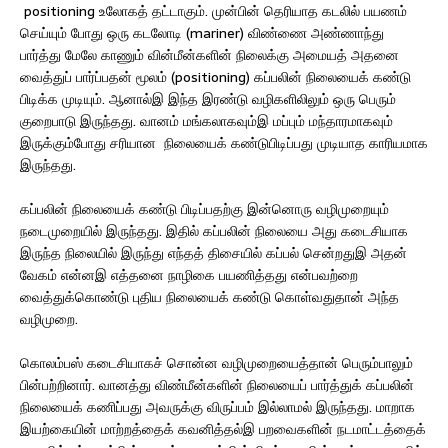
positioning உலோகத் தட்டாகும். முன்பின் தெரியாத கடலில் பயணம்
செய்யும் போது ஒரு கடலோடி (mariner) விண்ணை அண்ணாந்து
பார்த்து மேலே காணும் வின்மீன்களின் நிலைக்கு அமையத் அதனை
வைத்துப் பார்ப்பதன் மூலம் (positioning) கப்பலின் நிலையைக் கண்டு
பிடிக்க முடியும். ஆனால்இ இந்த இரண்டு வழிகளிலிலும் ஒரு பெரும்
குறைபாடு இருந்தது. வானம் மங்கலாகவும்இ மப்பும் மந்தாரமாகவும்
இருக்கும்போது சரியான நிலையைக் கண்டுபிடிப்பது முடியாத காரியமாக
இருந்தது.
கப்பலின் நிலையைக் கண்டு பிடிப்பதற்கு இன்னொரு வழிமுறையும்
நடைமுறையில் இருந்தது. இதில் கப்பலின் நிலையை அது கடைசியாக
இருந்த நிலையில் இருந்து எந்தத் திசையில் கப்பல் சென்றதுஇ அதன்
வேகம் என்னஇ எத்தனை நாழிகை பயணித்தது என்பவற்றை
வைத்துக்கொண்டு புதிய நிலையைக் கண்டு கொள்வதுதான் அந்த
வழிமுறை.
கொலம்பஸ் கடைசியாகச் சொன்ன வழிமுறையைத்தான் பெரும்பாலும்
பின்பற்றினார். வானத்து விண்மீன்களின் நிலையைப் பார்த்துக் கப்பலின்
நிலையைக் கணிப்பது அவருக்கு விருப்பம் இல்லாமல் இருந்தது. மாறாக
இயற்கையின் மாற்றத்தைக் கவனித்தல்இ பறவைகளின் நடமாட்டத்தைக்