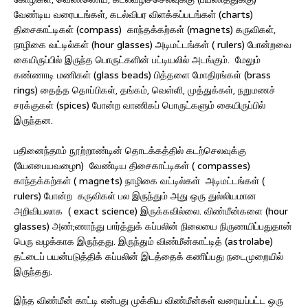
வேண்டிய வரைபடங்கள், கடல்விபர விளக்கப்படங்கள் (charts)
திசைகாட்டிகள் (compass) காந்தக்கற்கள் (magnets) கருவிகள்,
நாழிகை வட்டில்கள் (hour glasses) அடிமட்டங்கள் ( rulers) போன்றவை
கையிருப்பில் இருந்த பொருட்களின் பட்டியலில் அடங்கும். மேலும்
கண்ணாடி மணிகள் (glass beads) பித்தளை மோதிரங்கள் (brass
rings) தைத்த தொப்பிகள், தங்கம், வெள்ளி, முத்துக்கள், நறுமணச்
சரக்குகள் (spices) போன்ற வாணிகப் பொருட்களும் கையிருப்பில்
இருந்தன.
பதினைந்தாம் நூற்றாண்டின் தொடக்கத்தில் கடற்செலவுக்கு
(யேஎபையவழைn) வேண்டிய திசைகாட்டிகள் ( compasses)
காந்தக்கற்கள் ( magnets) நாழிகை வட்டில்கள் அடிமட்டங்கள் (
rulers) போன்ற கருவிகள் பல இருந்தும் அது ஒரு துல்லியமான
அறிவியலாக ( exact science) இருக்கவில்லை. விண்மீன்களை (hour
glasses) அண்;ணாந்து பார்த்துக் கப்பலின் நிலையை நிருணயிப்பதுதான்
பெரு வழக்காக இருந்தது. இருந்தும் விண்மீன்காட்டித் (astrolabe)
தட்டைப் பயன்படுத்திக் கப்பலின் இடத்தைக் கணிப்பது நடைமுறையில்
இருந்தது.
இந்த விண்மீன் காட்டி என்பது முக்கிய விண்மீன்கள் வரையப்பட்ட ஒரு