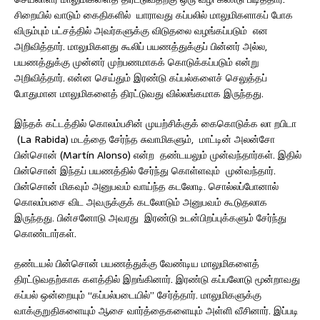
சிறையில் வாடும் கைதிகளில் யாராவது கப்பலில் மாலுமிகளாகப் போக
விரும்பும் பட்சத்தில் அவர்களுக்கு விடுதலை வழங்கப்படும் என
அறிவித்தார். மாலுமிகளது கூலிப் பயணத்துக்குப் பின்னர் அல்ல,
பயணத்துக்கு முன்னர் முற்பணமாகக் கொடுக்கப்படும் என்று
அறிவித்தார். என்ன செய்தும் இரண்டு கப்பல்களைச் செலுத்தப்
போதுமான மாலுமிகளைத் திரட்டுவது வில்லங்கமாக இருந்தது.
இந்தக் கட்டத்தில் கொலம்பசின் முயற்சிக்குக் கைகொடுக்க லா றபிடா
(La Rabida) மடத்தை சேர்ந்த சுவாமிகளும், மாட்டின் அலன்சோ
பின்சொன் (Martín Alonso) என்ற தண்டயலும் முன்வந்தார்கள். இதில்
பின்சொன் இந்தப் பயணத்தில் சேர்ந்து கொள்ளவும் முன்வந்தார்.
பின்சொன் மிகவும் அனுபவம் வாய்ந்த கடலோடி. சொல்லப்போனால்
கொலம்பசை விட அவருக்குக் கடலோடும் அனுபவம் கூடுதலாக
இருந்தது. பின்சனோடு அவரது இரண்டு உடன்பிறப்புக்களும் சேர்ந்து
கொண்டார்கள்.
தண்டயல் பின்சொன் பயணத்துக்கு வேண்டிய மாலுமிகளைத்
திரட்டுவதற்காக களத்தில் இறங்கினார். இரண்டு கப்பலோடு மூன்றாவது
கப்பல் ஒன்றையும் “கப்பல்படையில்” சேர்த்தார். மாலுமிகளுக்கு
வாக்குறுதிகளையும் ஆசை வார்த்தைகளையும் அள்ளி வீசினார். இப்படி