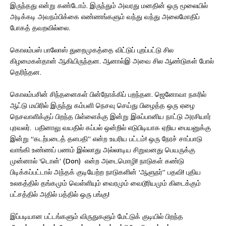
இருந்தது என்று கண்டோம். இருந்தும் அவரது மனதின் ஒரு மூலையில்
அடிக்கடி அவநம்பிக்கை எண்ணங்களும் வந்து வந்து அலைமோதிப்
போகத் தவறவில்லை.
கொலம்பஸ் பாலோஸ் துறைமுகத்தை விட்டுப் புறப்பட்டு சில
கிழமைகள்தான் ஆகியிருந்தன. ஆனால்இ அவை சில ஆண்டுகள் போல்
தெரிந்தன.
கொலம்பசின் சிந்தனைகள் பின்நோக்கிப் பறந்தன. ஜெனோவா நகரில்
ஆட்டு மயிரில் இருந்து கம்பளி நெசவு செய்து பிழைத்த ஒரு ஏழை
நெசவாளிக்குப் பிறந்த பிள்ளைக்கு இன்று இசுப்பானிய நாட்டு அரசியார்
புரவலர். பதினாலு வயதில் கப்பல் ஒன்றில் எடுபிடியாக ஏறிய பையனுக்கு
இன்று “கடற்படைத் தளபதி” என்ற உயரிய பட்டம்! ஒரு நேரச் சாப்பாடு
வாங்கி உண்ணப் பணம் இல்லாது அல்லாடிய சிறுவனது பெயருக்கு
முன்னால் ‘டொன்’ (Don) என்ற அடைமொழி! நாடுகள் கண்டு
பிடிக்கப்பட்டால் அந்தக் குடியேற்ற நாடுகளின் ‘ஆளுநர்” பதவி! புதிய
உலகத்தில் தங்கமும் வெள்ளியும் வைரமும் வைடூரியமும் கிடைக்கும்
பட்சத்தில் அதில் பத்தில் ஒரு பங்கு!
இப்படியான பட்டங்களும் விருதுகளும் மேட்டுக் குடியில் பிறந்த