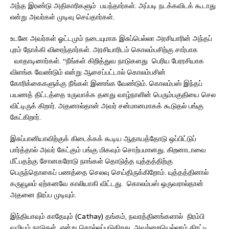
அந்த இரண்டு அதிகாரிகளும் பயந்தார்கள். அப்படி நடக்கவிடக் கூடாது
என்று அவர்கள் முடிவு செய்தார்கள்.
உடனே அவர்கள் ஓட்டமும் நடையுமாக இசுப்பெல்லா அரசியாரின் அந்தப்
புரம் நோக்கி விரைந்தார்கள். அரசியாரிடம் கொலம்பசிற்கு சார்பாக
வாதாடினார்கள். “நீங்கள் கிறித்துவ நாடுகளது பெரிய பேரரசியாக
விளங்க வேண்டும் என்று ஆசைப்பட்டால் கொலம்பசின்
கோரிக்கைகளுக்கு நீங்கள் இணங்க வேண்டும். கொலம்பஸ் இந்தப்
பயணத் திட்டத்தை உருவாக்க தனது வாழ்நாளின் பெரும்பகுதியை செல
விட்டிருக் கிறார். அதனால்தான் அவர் சன்மானமாகக் கூடுதல் பங்கு
கேட்கிறார்.
இசுப்பானியாவிற்குக் கிடைக்கக் கூடிய ஆதாயத்தோடு ஒப்பிட்டுப்
பார்த்தால் அவர் கேட்கும் பங்கு மிகவும் சொற்பமானது. கிறனாடாவை
மீட்பதற்கு சோனகரோடு நாங்கள் தொடுத்த யுத்தத்திற்கு
பெருந்தொகைப் பணத்தை செலவு செய்திருக்கிறோம். யுத்தத்தினால்
கருவூலம் ஏற்கனவே காலியாகி விட்டது. கொலம்பஸ் ஒருவரால்தான்
அதனை நிரப்ப முடியும்.
இந்தியாவும் காதேயும் (Cathay) தங்கம், நவரத்தினங்களால் நிரம்பி
வழியும் நாடுகள் என்று சொல்லப்படுகிறது. அவற்றையெல்லாம் திரட்டி