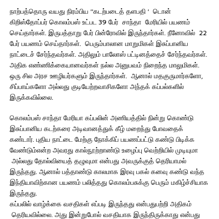
நாற்பத்தொரு வயது நிரம்பிய “கடற்படைத் தளபதி ‘ டொன்
கிறிஸ்தோப்பர் கொலம்பஸ் உட்பட 39 பேர் சாந்தா மேரியில் பயணம்
செய்தார்கள். இருபத்தாறு பேர் பின்ரோவில் இருந்தார்கள். நீனோவில் 22
பேர் பயணம் செய்தார்கள். பெரும்பாலான மாறுமிகள் இசுப்பானிய
நாட்டைச் சேர்ந்தவர்கள். அதிலும் பாலோஸ் பட்டினத்தைச் சேர்ந்தவர்கள்.
அதிக எண்ணிக்கையானவர்கள் நல்ல அனுபவம் நிறைந்த மாலுமிகள்.
ஒரு சில அரச ஊழியர்களும் இருந்தார்கள். ஆனால் மதகுருமார்களோ,
சிப்பாய்களோ அல்லது குடியேற்றவாசிகளோ அந்தக் கப்பல்களில்
இருக்கவில்லை.
கொலம்பஸ் சாந்தா மேரியா கப்பலின் அணியத்தில் நின்று கொண்டு
இசுப்பானிய கடற்கரை அடிவானத்துக் கீழ் மறைந்து போவதைக்
கண்டார். புதிய நாட்டை மேற்கு நோக்கிப் பயணப்பட்டு கண்டு பிடிக்க
வேண்டும்என்ற அவரது கால்நூற்றாண்டு உழைப்பு வெற்றியில் முடியுமா
அல்லது தோல்வியைத் தழுவுமா என்பது அவருக்குத் தெரியாமல்
இருந்தது. ஆனால் பத்தாண்டு காலமாக இரவு பகல் கனவு கண்டு வந்த
இந்தியாவிற்கான பயணம் பலித்தது கொலம்பசுக்கு பெரும் மகிழ்ச்சியாக
இருந்தது.
கப்பலில் வாழ்க்கை வசதிகள் எப்படி இருந்தது என்பதுபற்றி அதிகம்
தெரியவில்லை. அது இன்றுபோல் வசதியாக இருந்திருக்காது என்பது