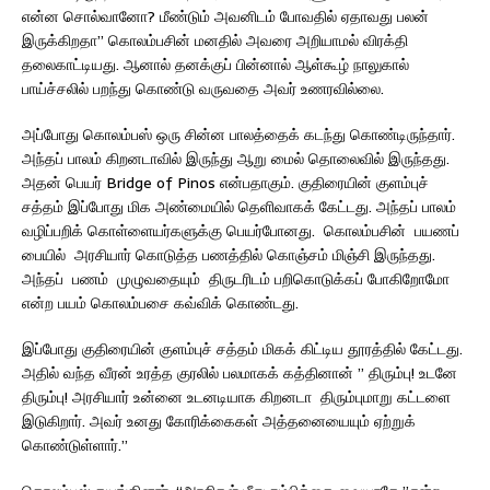
என்ன சொல்வானோ? மீண்டும் அவனிடம் போவதில் ஏதாவது பலன்
இருக்கிறதா” கொலம்பசின் மனதில் அவரை அறியாமல் விரக்தி
தலைகாட்டியது. ஆனால் தனக்குப் பின்னால் ஆள்கூழ் நாலுகால்
பாய்ச்சலில் பறந்து கொண்டு வருவதை அவர் உணரவில்லை.
அப்போது கொலம்பஸ் ஒரு சின்ன பாலத்தைக் கடந்து கொண்டிருந்தார்.
அந்தப் பாலம் கிறனடாவில் இருந்து ஆறு மைல் தொலைவில் இருந்தது.
அதன் பெயர் Bridge of Pinos என்பதாகும். குதிரையின் குளம்புச்
சத்தம் இப்போது மிக அண்மையில் தெளிவாகக் கேட்டது. அந்தப் பாலம்
வழிப்பறிக் கொள்ளையர்களுக்கு பெயர்போனது. கொலம்பசின் பயணப்
பையில் அரசியார் கொடுத்த பணத்தில் கொஞ்சம் மிஞ்சி இருந்தது.
அந்தப் பணம் முழுவதையும் திருடரிடம் பறிகொடுக்கப் போகிறோமோ
என்ற பயம் கொலம்பசை கவ்விக் கொண்டது.
இப்போது குதிரையின் குளம்புச் சத்தம் மிகக் கிட்டிய தூரத்தில் கேட்டது.
அதில் வந்த வீரன் உரத்த குரலில் பலமாகக் கத்தினான் ” திரும்பு! உடனே
திரும்பு! அரசியார் உன்னை உடனடியாக கிறனடா திரும்புமாறு கட்டளை
இடுகிறார். அவர் உனது கோரிக்கைகள் அத்தனையையும் ஏற்றுக்
கொண்டுள்ளார்.”