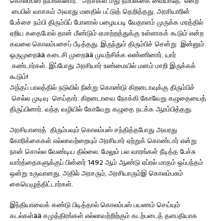
கொலம்பஸ் தயங்கினார். “அரசிகள் மீது நம்பிக்கை வையாதே.”என்ற
பைபிள் வாசகம் அவரது மனதில் பட்டுத் தெறித்தது. அரசியாரின்
பேச்சை நம்பி திரும்பிப் போனால் பழையபடி வேதாளம் முருக்க மரத்தில்
ஏறிய கதைபோல் தான் மீண்டும் ஏமாற்றத்துக்கு உள்ளாகக் கூடும் என்ற
கவலை கொலம்பசைப் பீடித்தது. இருந்தும் திரும்பிச் சென்று இன்னும்
ஒருமுறைää கடைசி முறைää முயற்சிக்க எண்ணினார். யார்
கண்டார்கள். இப்போது அரசியார் உண்மையில் மனம் மாறி இருக்கக்
கூடும்!
அந்தப் பாலத்தில் நடுவில் நின்று கொண்டு கிறனடாவுக்கு திரும்பிச்
செல்ல முடிவு செய்தார். கிறனடாவை நோக்கி கோவேறு கழுதையைத்
திருப்பினார். வந்த வழியில் கோவேறு கழுதை நடக்க ஆரம்பித்தது.
அரசியாரைத் திரும்பவும் கொலம்பஸ் சந்தித்தபோது அவரது
கோரிக்கைகள் எல்லாவற்றையும் அரசியார் ஏற்றுக் கொண்டார் என்று
நான் சொல்ல வேண்டிய தில்லை. மேலும் பல வாரங்கள் நீடித்த பேச்சு
வார்த்தைகளுக்குப் பின்னர் 1492 ஆம் ஆண்டு ஏப்ரல் மாதம் ஒப்பந்தம்
ஒன்று உருவானது. அதில் அரசரும், அரசியாரும்இ கொலம்பசும்
கையெழுத்திட்டார்கள்.
இந்தியாவைக் கண்டு பிடித்தால் கொலம்பஸ் பயணம் செய்யும்
கடல்கள்ää சமுத்திரங்கள் எல்லாவற்றிற்கும் கடற்படைத் தளபதியாக