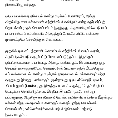
நினைவிற்கு வந்தது.
புதிய உலகத்தை நிச்சயம் கண்டு பிடிக்கப் போகிறோம், அங்கு
விதம்விதமான மக்களைச் சந்திக்கப் போகிறோம் என்ற எதிர்பார்ப்புத்
தொடக்கம் முதல் கொலம்பசிடம் இருந்தது. அதனால் தன்னோடு யார்
யாரை எல்லாம் கப்பல்களில் அழைத்துப் போகவேண்டும் என்பதை
முன்கூட்டியே நிச்சயித்துக் கொண்டார்.
முதலில் ஒரு சட்டத்தரணி. கொலம்பஸ் சந்திக்கப் போகும் அரசர்,
அரசியர்களோடு எழுதப்பட்டு பிரகடனப்படுத்தப்பட இருக்கும்
ஒப்பந்தங்களைத் தயாரிப்பது அவரது பணியாகும். இரண்டாவது ஒரு
செயலர் வரலாற்றாசிரியர். கொலம்பசின் பிரயாணத்தில் இடம்பெறும்
சம்பவங்களையும், கண்டு பிடிக்கும் நாடுகளையும் மக்களையும் பற்றி
எழுதுவது இவரது பணியாகும். மூன்றாவது ஒரு பன்மொழிப் புலவர்,
பெயர் லூயி (Louis) யூத இனத்தவரான அவருக்கு 12 கும் மேற்பட்ட
மொழிகள் தெரிந்திருந்தன. இந்தியாஇ காதே (காதே என்பது
யப்பானுக்கு அருகிலுள்ள தீவுகள்) போன்ற நாடுகளில் சந்திக்க இருக்கும்
மக்கள் எந்த மொழியில் பேசினாலும் அதைப் புரிந்து கொள்ளக்
கொலம்பஸ் முன்னெச்சரிக்கையோடு மேற்கொண்ட ஏற்பாடு
இவையாகும். .