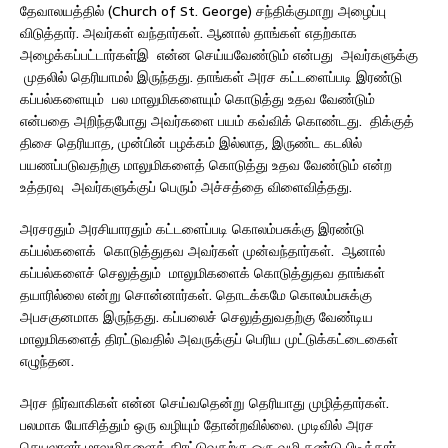
தேவாலயத்தில் (Church of St. George) சந்திக்குமாறு அழைப்பு
விடுத்தார். அவர்கள் வந்தார்கள். ஆனால் தாங்கள் எதற்காக
அழைக்கப்பட்டார்கள்இ என்ன செய்யவேண்டும் என்பது அவர்களுக்கு
முதலில் தெரியாமல் இருந்தது. தாங்கள் அரச கட்டளைப்படி இரண்டு
கப்பல்களையும் பல மாலுமிகளையும் கொடுத்து உதவ வேண்டும்
என்பதை அறிந்தபோது அவர்களை பயம் கவ்விக் கொண்டது. திக்குத்
திசை தெரியாத, முன்பின் பழக்கம் இல்லாத, இருண்ட கடலில்
பயணப்படுவதற்கு மாலுமிகளைத் கொடுத்து உதவ வேண்டும் என்ற
உத்தரவு அவர்களுக்குப் பெரும் அச்சத்தை விளைவித்தது.
அரசரதும் அரசியாரதும் கட்டளைப்படி கொலம்பசுக்கு இரண்டு
கப்பல்களைக் கொடுத்துதவ அவர்கள் முன்வந்தார்கள். ஆனால்
கப்பல்களைச் செலுத்தும் மாலுமிகளைக் கொடுத்துதவ தாங்கள்
தயாரில்லை என்று சொன்னார்கள். தொடக்கமே கொலம்பசுக்கு
அபசகுனமாக இருந்தது. கப்பலைச் செலுத்துவதற்கு வேண்டிய
மாலுமிகளைத் திரட்டுவதில் அவருக்குப் பெரிய முட்டுக்கட்டைகைள்
எழுந்தன.
அரச நிர்வாகிகள் என்ன செய்வதென்று தெரியாது முழித்தார்கள்.
பலமாக யோசித்தும் ஒரு வழியும் தோன்றவில்லை. முடிவில் அரச
செயலாளர் மாலுமிகளைத் திரட்டுவதற்கு ஒரு வழி கண்டு பிடித்தார்.