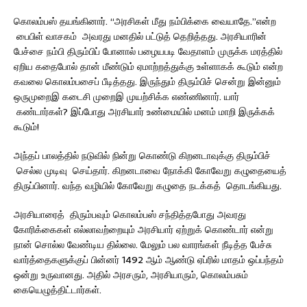
கொலம்பஸ் தயங்கினார். “அரசிகள் மீது நம்பிக்கை வையாதே.”என்ற
பைபிள் வாசகம் அவரது மனதில் பட்டுத் தெறித்தது. அரசியாரின்
பேச்சை நம்பி திரும்பிப் போனால் பழையபடி வேதாளம் முருக்க மரத்தில்
ஏறிய கதைபோல் தான் மீண்டும் ஏமாற்றத்துக்கு உள்ளாகக் கூடும் என்ற
கவலை கொலம்பசைப் பீடித்தது. இருந்தும் திரும்பிச் சென்று இன்னும்
ஒருமுறைஇ கடைசி முறைஇ முயற்சிக்க எண்ணினார். யார்
கண்டார்கள்? இப்போது அரசியார் உண்மையில் மனம் மாறி இருக்கக்
கூடும்!
அந்தப் பாலத்தில் நடுவில் நின்று கொண்டு கிறனடாவுக்கு திரும்பிச்
செல்ல முடிவு செய்தார். கிறனடாவை நோக்கி கோவேறு கழுதையைத்
திருப்பினார். வந்த வழியில் கோவேறு கழுதை நடக்கத் தொடங்கியது.
அரசியாரைத் திரும்பவும் கொலம்பஸ் சந்தித்தபோது அவரது
கோரிக்கைகள் எல்லாவற்றையும் அரசியார் ஏற்றுக் கொண்டார் என்று
நான் சொல்ல வேண்டிய தில்லை. மேலும் பல வாரங்கள் நீடித்த பேச்சு
வார்த்தைகளுக்குப் பின்னர் 1492 ஆம் ஆண்டு ஏப்ரில் மாதம் ஒப்பந்தம்
ஒன்று உருவானது. அதில் அரசரும், அரசியாரும், கொலம்பசும்
கையெழுத்திட்டார்கள்.