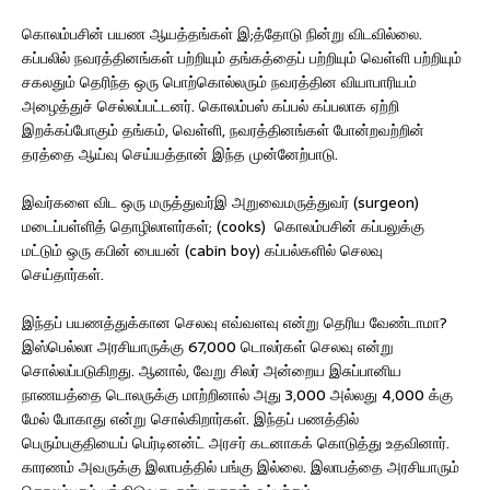
கொலம்பசின் பயண ஆயத்தங்கள் இ;த்தோடு நின்று விடவில்லை.
கப்பலில் நவரத்தினங்கள் பற்றியும் தங்கத்தைப் பற்றியும் வெள்ளி பற்றியும்
சகலதும் தெரிந்த ஒரு பொற்கொல்லரும் நவரத்தின வியாபாரியம்
அழைத்துச் செல்லப்பட்டனர். கொலம்பஸ் கப்பல் கப்பலாக ஏற்றி
இறக்கப்போகும் தங்கம், வெள்ளி, நவரத்தினங்கள் போன்றவற்றின்
தரத்தை ஆய்வு செய்யத்தான் இந்த முன்னேற்பாடு.
இவர்களை விட ஒரு மருத்துவர்இ அறுவைமருத்துவர் (surgeon)
மடைப்பள்ளித் தொழிலாளர்கள்; (cooks) கொலம்பசின் கப்பலுக்கு
மட்டும் ஒரு கபின் பையன் (cabin boy) கப்பல்களில் செலவு
செய்தார்கள்.
இந்தப் பயணத்துக்கான செலவு எவ்வளவு என்று தெரிய வேண்டாமா?
இஸ்பெல்லா அரசியாருக்கு 67,000 டொலர்கள் செலவு என்று
சொல்லப்படுகிறது. ஆனால், வேறு சிலர் அன்றைய இசுப்பானிய
நாணயத்தை டொலருக்கு மாற்றினால் அது 3,000 அல்லது 4,000 க்கு
மேல் போகாது என்று சொல்கிறார்கள். இந்தப் பணத்தில்
பெரும்பகுதியைப் பெர்டினன்ட் அரசர் கடனாகக் கொடுத்து உதவினார்.
காரணம் அவருக்கு இலாபத்தில் பங்கு இல்லை. இலாபத்தை அரசியாரும்