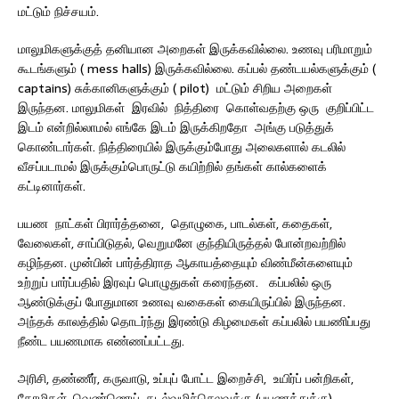
மட்டும் நிச்சயம்.
மாலுமிகளுக்குத் தனியான அறைகள் இருக்கவில்லை. உணவு பரிமாறும்
கூடங்களும் ( mess halls) இருக்கவில்லை. கப்பல் தண்டயல்களுக்கும் (
captains) சுக்கானிகளுக்கும் ( pilot) மட்டும் சிறிய அறைகள்
இருந்தன. மாலுமிகள் இரவில் நித்திரை கொள்வதற்கு ஒரு குறிப்பிட்ட
இடம் என்றில்லாமல் எங்கே இடம் இருக்கிறதோ அங்கு படுத்துக்
கொண்டார்கள். நித்திரையில் இருக்கும்போது அலைகளால் கடலில்
வீசப்படாமல் இருக்கும்பொருட்டு கயிற்றில் தங்கள் கால்களைக்
கட்டினார்கள்.
பயண நாட்கள் பிரார்த்தனை, தொழுகை, பாடல்கள், கதைகள்,
வேலைகள், சாப்பிடுதல், வெறுமனே குந்தியிருத்தல் போன்றவற்றில்
கழிந்தன. முன்பின் பார்த்திராத ஆகாயத்தையும் விண்மீன்களையும்
உற்றுப் பார்ப்பதில் இரவுப் பொழுதுகள் கரைந்தன. கப்பலில் ஒரு
ஆண்டுக்குப் போதுமான உணவு வகைகள் கையிருப்பில் இருந்தன.
அந்தக் காலத்தில் தொடர்ந்து இரண்டு கிழமைகள் கப்பலில் பயணிப்பது
நீண்ட பயணமாக எண்ணப்பட்டது.
அரிசி, தண்ணீர், கருவாடு, உப்புப் போட்ட இறைச்சி, உயிர்ப் பன்றிகள்,
கோழிகள், வெண்ணெய், கடல்வழிச்செலவுக்கு (பயணத்துக்கு)