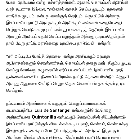
போக நேரிடலாம் என்று எச்சரித்தார்கள். ஆனால் கொலம்பஸ் கீழிறங்கி
வரத் தயாராக இல்லை. “என்னால் எதைச் செய்ய முடியும், எதனைச்
சாதிக்க முடியும் என்பது எனக்குத் தெரியும். அதுமட்டும் அல்லாது
இசுப்பானிய நாட்டு அரசருக்கும் அரசிக்கும் என்னால் எதையெதைப்
பெற்றுக் கொடுக்க முடியும் என்பதும் எனக்குத் தெரியும். இசுப்பானிய
அரசரும் அரசியும் உதவி செய்ய மறுத்தால் அல்லது முடியாதென்றால்
நான் வேறு நாட்டு அரசர்களது உதவியை நாடுவேன்” என்றார்.
“சரி அப்படியே போய்த் தொலை” என்று அரசியாரும் அவரது
ஆலோசகர்களும் சொன்னார்கள். கொலம்பஸ் தனது ஊர் திரும்ப முடிவு
செய்து கோவேறு கழுதையில் ஏறிப் பயணப்பட்டார். இசுப்பானிய நாடு
தன்னைக்கைவிட்ட நிலையில் பிரான்சு நாட்டு அரசரை மீண்டும் அணுகி
அவரது ஆதரவை கேட்டுப் பெறுவதென கொலம்பஸ் தனக்குள் முடிவு
செய்தார்.
நல்லகாலம் அரண்மனைக் கருவூலப் பொறுப்பாளராகராகக்
கடமையாற்றிய Luis de Santangel என்பவரும்இ வேறொரு
அதிகாரியான
Quintanilla
என்பவரும் கொலம்பசின் திட்டத்தினால்
இசுப்பானிய நாட்டுக்குக் கிடைக்கக்கூடிய புகழ், செல்வம், செல்வாக்கு
இவற்றைக் கணக்குப் போட்டுப் பார்த்தார்கள். அவர்கள் இருவரும்
அவற்றை இழக்க விரும்பவில்லை. இசுப்பானிய நாடு கொலம்பசைப்