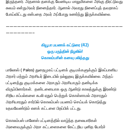
இருந்தனர். அதனால் தனக்கு வேண்டிய மாலுமிகளை அங்கு திரட்டுவது
சுலபம் என்றுஅவர் நினைத்தார். ஆனால் அவரது நினைப்புத் தவறாகப்
போய்விட்டது என்பதை அவர் அப்போது உணர்ந்து இருக்கவில்லை.
———————————————————————————————
———————–
கியூபா பயணக் கட்டுரை (42)
ஒரு பருந்தின் நிழலில்!
கொலம்பசின் கனவு பலித்தது
பாலோஸ் ( Palos) துறைமுகப் பட்டினக் குடிமக்களுக்கும் இசுப்பானிய
அரசர் மற்றும் அரசியர் இடையில் நல்லுறவு இருக்கவில்லை. அந்தப்
பட்டினத்து குடிமக்களை அரசரும் அரசியாரும் தண்டிக்க
விரும்பினார்கள். தண்டனையாக ஒரு ஆண்டு காலத்துக்கு இரண்டு
சிறிய கப்பல்களை கூலி ஏதும் பெற்றுக் கொள்ளாமல் அரசரதும்
அரசியாரதும் சார்பில் கொலம்பஸ் பயணம் செய்யக் கொடுத்து
உதவவேண்டும் எனக் கட்டளை பிறப்பிக் பட்டது.
கொலம்பஸ் பாலோஸ் பட்டினத்தில் வாழ்ந்த தலையாரிகள்
அனைவருக்கும் அரச கட்டளைகளை கேட்டறிய புனித யோர்ச்