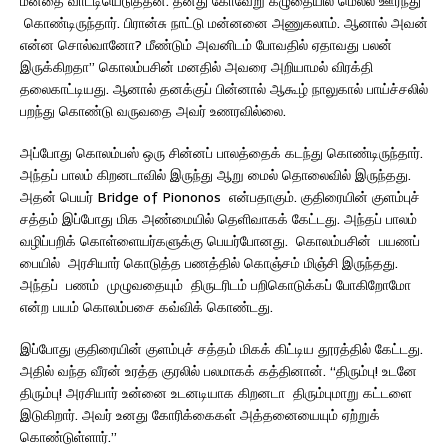
மனதை வாட்டியெடுத்தன. தனது கோவேறு கழுதையில் மெல்ல ஊர்ந்து
கொண்டிருந்தார். பிரான்சு நாட்டு மன்னனை அணுகலாம். ஆனால் அவன்
என்ன சொல்வானோ? மீண்டும் அவனிடம் போவதில் ஏதாவது பலன்
இருக்கிறதா” கொலம்பசின் மனதில் அவரை அறியாமல் விரக்தி
தலைகாட்டியது. ஆனால் தனக்குப் பின்னால் ஆகூழ் நாலுகால் பாய்ச்சலில்
பறந்து கொண்டு வருவதை அவர் உணரவில்லை.
அப்போது கொலம்பஸ் ஒரு சின்னப் பாலத்தைக் கடந்து கொண்டிருந்தார்.
அந்தப் பாலம் கிறனடாவில் இருந்து ஆறு மைல் தொலைவில் இருந்தது.
அதன் பெயர் Bridge of Piononos என்பதாகும். குதிரையின் குளம்புச்
சத்தம் இப்போது மிக அண்மையில் தெளிவாகக் கேட்டது. அந்தப் பாலம்
வழிப்பறிக் கொள்ளையர்களுக்கு பெயர்போனது. கொலம்பசின் பயணப்
பையில் அரசியார் கொடுத்த பணத்தில் கொஞ்சம் மிஞ்சி இருந்தது.
அந்தப் பணம் முழுவதையும் திருடரிடம் பறிகொடுக்கப் போகிறோமோ
என்ற பயம் கொலம்பசை கவ்விக் கொண்டது.
இப்போது குதிரையின் குளம்புச் சத்தம் மிகக் கிட்டிய தூரத்தில் கேட்டது.
அதில் வந்த வீரன் உரத்த குரலில் பலமாகக் கத்தினான். “திரும்பு! உடனே
திரும்பு! அரசியார் உன்னை உடனடியாக கிறனடா திரும்புமாறு கட்டளை
இடுகிறார். அவர் உனது கோரிக்கைகள் அத்தனையையும் ஏற்றுக்
கொண்டுள்ளார்.”