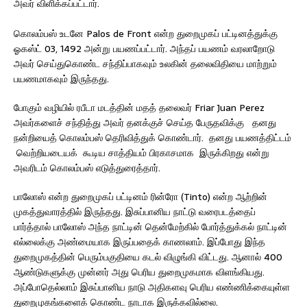
அவர் விளிக்கப்பட்டார்.
கொலம்பஸ் உடனே Palos de Front என்ற துறைமுகப் பட்டினத்துக்கு
ஓகஸ்ட் 03, 1492 அன்று பயணப்பட்டார். அந்தப் பயணம் வரலாறோடு
அவர் செய்துகொண்ட சந்திப்பாகவும் உலகின் தலைவிதியை மாற்றும்
பயணமாகவும் இருந்தது.
போகும் வழியில் ரபீடா மடத்தின் மதத் தலைவர் Friar Juan Perez
அவர்களைச் சந்தித்து அவர் தனக்குச் செய்த பேருதவிக்கு தனது
நன்றியைத் கொலம்பஸ் தெரிவித்துக் கொண்டார். தனது பயணத்திட்டம்
வெற்றியடையக் கூடிய சாத்தியம் பிரகாசமாக இருக்கிறது என்று
அவரிடம் கொலம்பஸ் எடுத்துரைத்தார்.
பாலோஸ் என்ற துறைமுகப் பட்டினம் ரின்ரோ (Tinto) என்ற ஆற்றின்
முகத்துவாரத்தில் இருந்தது. இசுப்பானிய நாட்டு வரைபடத்தைப்
பார்த்தால் பாலோஸ் அந்த நாட்டின் தென்மேற்கில் போர்த்துக்கல் நாட்டின்
எல்லைக்கு அண்மையாக இருப்பதைக் காணலாம். இப்போது இந்த
துறைமுகத்தின் பெரும்பகுதியை கடல் விழுங்கி விட்டது. ஆனால் 400
ஆண்டுகளுக்கு முன்னர் அது பெரிய துறைமுகமாக விளங்கியது.
அப்போதெல்லாம் இசுப்பானிய நாடு அதிகளவு பெரிய எண்ணிக்கையுள்ள
துறைமுகங்களைக் கொண்ட நாடாக இருக்கவில்லை.