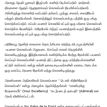
அவரது ஆயுள் பூராவும் இருப்பார். கண்டு பிடிக்கப்படும் நாடுகள்,
தீவுகளை ஆளும் ஆளுநராகவும் கொலம்பஸ் நியமிக்கப்படுவார்.
அங்கிருந்து கொண்டு வரப்படும் தங்கம், முத்து, வைரம், வைடூரியம்
மற்றும் திரவியங்கள் அனைத்திலும் கொலம்பசுக்கு பத்தில் ஒரு பங்கு
கொடுக்கப்படும். கப்பல் பயணச் செலவில் எட்டில் ஒரு பங்கை கொலம்பஸ்
கொடுக்க வேண்டும். அதேபோல் அந்தப் பயணத்தால் வரும் இலாபத்தில்
கொலம்பசுக்கு எட்டில் ஒரு பங்கு கொடுக்கப்படும்.
பதினேழு ஆண்டு காலமாக தொடர்சியாக எடுத்த விடாமுயற்சியின்
பயனை கொலம்பஸ் அறுவடை செய்யும் காலம் நெருங்கிக்
கொண்டிருந்தது. இந்தியாவைக் கண்டுபிடிக்க மேற்கு நோக்கிப் பயணம்
செய்யும் கொலம்பசின் பயணத் திட்டத்தை ஒரு பயித்தியக்காரனின்
ஏட்டுச் சுரக்காய் என்று எள்ளி நகையாடியவர்களின் வாயை அடைக்க
ஒரு வாய்ப்பு அவரை நோக்கி வந்து கொண்டிருந்தது.
அரண்மனை அதிகாரிகள் கொலம்பசை ” டொன் கிறிஸ்தோபர்
கொலம்பஸ்” என்று அழைக்க ஆரம்பித்தார்கள். “மாண்புமிகு
மேதகையீர்” (Your Excellency) “கடற்படைத் தளபதி” (Admiral) என
அவர் விளிக்கப்பட்டார்.
கொலம்பஸ் உடனே Palos de la Front என்ற துறைமுகப் பட்டினத்துக்கு