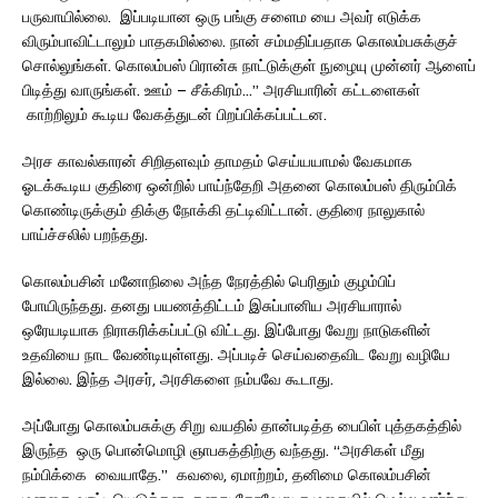
பருவாயில்லை. இப்படியான ஒரு பங்கு சளைம யை அவர் எடுக்க
விரும்பாவிட்டாலும் பாதகமில்லை. நான் சம்மதிப்பதாக கொலம்பசுக்குச்
சொல்லுங்கள். கொலம்பஸ் பிரான்சு நாட்டுக்குள் நுழையு முன்னர் ஆளைப்
பிடித்து வாருங்கள். ஊம் – சீக்கிரம்…” அரசியாரின் கட்டளைகள்
காற்றிலும் கூடிய வேகத்துடன் பிறப்பிக்கப்பட்டன.
அரச காவல்காரன் சிறிதளவும் தாமதம் செய்யயாமல் வேகமாக
ஓடக்கூடிய குதிரை ஒன்றில் பாய்ந்தேறி அதனை கொலம்பஸ் திரும்பிக்
கொண்டிருக்கும் திக்கு நோக்கி தட்டிவிட்டான். குதிரை நாலுகால்
பாய்ச்சலில் பறந்தது.
கொலம்பசின் மனோநிலை அந்த நேரத்தில் பெரிதும் குழம்பிப்
போயிருந்தது. தனது பயணத்திட்டம் இசுப்பானிய அரசியாரால்
ஒரேயடியாக நிராகரிக்கப்பட்டு விட்டது. இப்போது வேறு நாடுகளின்
உதவியை நாட வேண்டியுள்ளது. அப்படிச் செய்வதைவிட வேறு வழியே
இல்லை. இந்த அரசர், அரசிகளை நம்பவே கூடாது.
அப்போது கொலம்பசுக்கு சிறு வயதில் தான்படித்த பைபிள் புத்தகத்தில்
இருந்த ஒரு பொன்மொழி ஞாபகத்திற்கு வந்தது. “அரசிகள் மீது
நம்பிக்கை வையாதே.” கவலை, ஏமாற்றம், தனிமை கொலம்பசின்