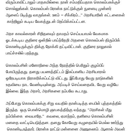
விரும்பாவிட்டாலும் பாதகமில்லை. நான் சம்மதிப்பதாக கொலம்பசுக்குச்
சொல்லுங்கள். கொலம்பஸ் பிரான்சு நாட்டுக்குள் நுளையு முன்னர்
ஆளைப் பிடித்து வாருங்கள். ஊம் – சீக்கிரம்…” அரசியாரின் கட்டளைகள்
காற்றிலும் கூடிய வேகத்துடன் பிறப்பிக்கப்பட்டன.
அரச காவல்காரன் சிறிதளவும் தாமதம் செய்யயாமல் வேகமாக
ஓடக்கூடிய குதிரை ஒன்றில் பாய்ந்தேறி அதனை கொலம்பஸ் திரும்பிக்
கொண்டிருக்கும் திக்கு நோக்கி தட்டிவிட்டான். குதிரை நாலுகால்
பாய்ச்சலில் பறந்தது.
கொலம்பசின் மனோநிலை அந்த நேரத்தில் பெரிதும் குழம்பிப்
போயிருந்தது. தனது பயணத்திட்டம் இசுப்பானிய அரசியாரால்
ஒரேயடியாக நிராகரிக்கப்பட்டு விட்டது. இப்போது வேறு நாடுகளின்
உதவியை நாட வேண்டியுள்ளது. அப்படிச் செய்வதைவிட வேறு வழியே
இல்லை. இந்த அரசர், அரசிகளை நம்பவே கூடாது.
அப்போது கொலம்பசுக்கு சிறு வயதில் தான்படித்த பைபிள் புத்தகத்தில்
இருந்த ஒரு பொன்மொழி ஞாபகத்திற்கு வந்தது. “அரசிகள் மீது
நம்பிக்கை வையாதே.” கவலை, ஏமாற்றம், தனிமை கொலம்பசின்
மனதை வாட்டியெடுத்தன. தனது கோவேறு கழுதையில் மெல்ல ஊர்ந்து
கொண்டிருந்தார். பிரான்சு நாட்டு மன்னனை அணுகலாம். ஆனால் அவன்