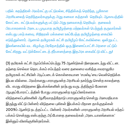
பதில். சுதந்திரன் அவர்கட்கு மட்டுமல்ல, சிந்திக்கத் தெரிந்த, பூகோள
அரசியலைத் தெரிந்தவர்களுக்கு அது கனவா கத்தான் தெரியும். ஆகாயத்தில்
கோட்டை கட்டுபவர்களுக்கு மட்டும் அது நனவாகத் தெரியும். தலைவர்
பிரபாகரனால் அடைய முடியாத தமிழீழத்தை மற்றவர்கள் பெற்றுத் தருவார்கள்
என்பது பகற் கனவு. சிறிதரன் மக்களை உசுப்பேத்த தமிழீழத்தை கையில்
எடுத்துள்ளார். ஆனால் தமிழரசுக் கட்சி தமிழீழம் கேட்கவில்லை. ஒன்றுபட்ட
இலங்கையில் வட கிழக்கு பிரதேசத்தில் ஒரு இணைப்பாட்சி அரசை மட்டும்
கேட்கிறது. வட்டுக்கோட்டைத் தீர்மானத்தை இதஅக கைவிட்டு விட்டது!
(3) தமிரசுக் கட்சி ஆரம்பிக்கப்பெற்று 75 ஆண்டுகள் நிறைவடைந்து விட்டன.
தந்தை செல்வா தொடக்கம் சம்பந்தர் வரை தலைமை வகித்த எவராலுமே
தமிழரசுக் கட்சியின் அடிப்படைக் கொள்கையான ‘சமஸ்டி’யை வென்றெடுக்க
இயல வில்லை. அவர்களது பாராளுமன்ற அரசியல் நகர்ந்து சென்ற காலத்தை
விட எமது விடுதலை இயக்கங்களின் நாற்பது வருடத்திற்கும் மேலான
ஆயுதப்போராட்டத்தின் போது பாராளுமன்ற உறுப்பினர்களாக
விடுதலைப்புலிகளின் ஆசீர்வாதத்தோடு பாராளுமன்ற சென்று அமைதியாக
இருந்து விட்டு பின்னர் விடுதலை புலிகள் இயக்கம் மீதான தாக்குதல்கள்
2009ம் ஆண்டு நடத்தப்பட்ட பின்னர் அவர்களின் பாராளுமன்ற அரசியல் எந்தப்
பக்கம் சென்றது என்பதற்கு அப்போதை தலைவர்கள் ;அடையாளங்களாக’
இன்னும் விளங்குகின்றார்கள்.