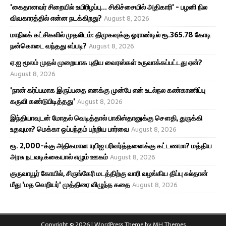
'கைதானவர் சிறையில் உயிரிழப்பு... சிகிச்சையில் அதிகாரி' - பழனி நில
விவகாரத்தில் என்ன நடக்கிறது?
August 8, 2026
மாநிலக் கட்சிகளில் முதலிடம்: திமுகவுக்கு ஓராண்டில் ரூ.365.78 கோடி
நன்கொடை வந்தது எப்படி?
August 8, 2026
ஏ.ஐ மூலம் முதல் முறையாக புதிய வைரஸ்கள் உருவாக்கப்பட்டது ஏன்?
August 8, 2026
'நான் கர்ப்பமாக இருப்பதை எனக்கு முன்பே என் உடல்நல கண்காணிப்பு
கருவி கண்டுபிடித்தது'
August 8, 2026
இந்தியாவுடன் மோதல் வெடித்தால் பாகிஸ்தானுக்கு சௌதி, துருக்கி
உதவுமா? மெக்கா ஒப்பந்தம் பற்றிய பார்வை
August 8, 2026
ரூ. 2,000-க்கு அதிகமான யுபிஐ பரிவர்த்தனைக்கு கட்டணமா? மத்திய
அரசு நடவடிக்கையால் எழும் ஊகம்
August 8, 2026
குருவாயூர் கோயில், சிருங்கேரி மடத்திற்கு வாரி வழங்கிய திப்பு சுல்தான்
மீது 'மத வெறியர்' முத்திரை விழுந்த கதை
August 8, 2026
Copyright © 2026 | WordPress Theme by
MH Themes