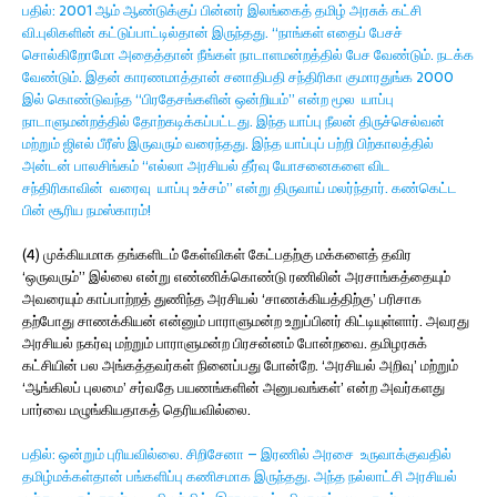
பதில்: 2001 ஆம் ஆண்டுக்குப் பின்னர் இலங்கைத் தமிழ் அரசுக் கட்சி
வி.புலிகளின் கட்டுப்பாட்டில்தான் இருந்தது. “நாங்கள் எதைப் பேசச்
சொல்கிறோமோ அதைத்தான் நீங்கள் நாடாளமன்றத்தில் பேச வேண்டும். நடக்க
வேண்டும். இதன் காரணமாத்தான் சனாதிபதி சந்திரிகா குமாரதுங்க 2000
இல் கொண்டுவந்த “பிரதேசங்களின் ஒன்றியம்” என்ற மூல யாப்பு
நாடாளுமன்றத்தில் தோற்கடிக்கப்பட்டது. இந்த யாப்பு நீலன் திருச்செல்வன்
மற்றும் ஜிஎல் பீரீஸ் இருவரும் வரைந்தது. இந்த யாப்புப் பற்றி பிற்காலத்தில்
அன்டன் பாலசிங்கம் “எல்லா அரசியல் தீர்வு யோசனைகளை விட
சந்திரிகாவின் வரைவு யாப்பு உச்சம்” என்று திருவாய் மலர்ந்தார். கண்கெட்ட
பின் சூரிய நமஸ்காரம்!
(4) முக்கியமாக தங்களிடம் கேள்விகள் கேட்பதற்கு மக்களைத் தவிர
‘ஒருவரும்” இல்லை என்று எண்ணிக்கொண்டு ரணிலின் அரசாங்கத்தையும்
அவரையும் காப்பாற்றத் துணிந்த அரசியல் ‘சாணக்கியத்திற்கு’ பரிசாக
தற்போது சாணக்கியன் என்னும் பாராளுமன்ற உறுப்பினர் கிட்டியுள்ளார். அவரது
அரசியல் நகர்வு மற்றும் பாராளுமன்ற பிரசன்னம் போன்றவை. தமிழரசுக்
கட்சியின் பல அங்கத்தவர்கள் நினைப்பது போன்றே. ‘அரசியல் அறிவு’ மற்றும்
‘ஆங்கிலப் புலமை’ சர்வதே பயணங்களின் அனுபவங்கள்’ என்ற அவர்களது
பார்வை மழுங்கியதாகத் தெரியவில்லை.
பதில்: ஒன்றும் புரியவில்லை. சிறிசேனா – இரணில் அரசை உருவாக்குவதில்
தமிழ்மக்கள்தான் பங்களிப்பு கணிசமாக இருந்தது. அந்த நல்லாட்சி அரசியல்