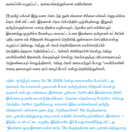
தலைப்பில் எழுதப்பட்ட தலையங்கத்துக்கான எதிர்வினை.
(1) தமிழ் மக்கள் இது வரை அடைந்த துன்பங்களை சிங்கள மக்கள் அனுபவிக்க
தொடங்கி விட்டனர். இதனால் அரசு அச்சத்தில் மூழ்கியுள்ளது. இதுவும்
தமிழர்களுக்கான பாதை திறக்க வழியாகும். ஆகவே நாம் எல்லோரும்
இணைந்து ஒருமிக்க வேண்டிய காலகட்டம் என இலங்கை தமிழரசுக் கட்சியின்
புதிய தலை வர் சிறிதரன் சிவஞானம் தெரிவித் துள்ளதாக செய்தியொன்று
எழுதப்பட்டுள்ளது. அத்துடன் அவர் தெரிவிற்கான வாக்கெடுப்பில்
வெற்றிபெற்றதாக அறிவிக்கப்பட்ட பின்னர் கிளிநொச்சி சென்று அங்கு
மாவீரர்களின் நினைவிடங்களுக்குச் சென்று அவர்களுக்கு மரியாதையையும்
அஞ்சலியையும் செலுத்தினார். அங்கு அவர் உரையாற்றும் போது “மாவீரர்களின்
கனவு நனவாகும் வரை நாம் உழைப்போம்’ என்று தெரிவித்துள்ளார்.
பதில்: ‘தமிழீழக் கனவு’ மே 18, 2009 அன்று கனவாகவே போய்விட்டது.
தலைவர் பிரபாகரனால் முடியாமல் போன தமிழீழத்தை சிறிதரன் வென்று
தருவார் என்பது பகற்கனவு. இன்றைய பூகோள அரசியலில் இலங்கைத் தீவில்
இன்னொரு தனியரசு சாத்தியமில்லை. அதனை எந்தவொரு பேரரசோ அல்லது
பிராந்திய அரசோ ஆதரிக்காது. காரணம் இந்த நாடுகள்தான் தமிழீழ
விடுதலைப் புலிகளை துடைத்து அழித்தவர்கள். 13ஏ திருத்தத்தை
நடைமுறைப்படுத்துமாறு கரடியாகக் கத்திக் கொண்டிருக்கிறோம். இலங்கை –
இந்திய உடன்பாட்டை எழுதிய இந்தியாவே இப்போது கைவிரித்து விட்டது.
“இலங்கை ஒரு இறைமையுள்ள நாடு. 13ஏ திருத்தத்தை நடைமுறைப்படுத்துமாறு