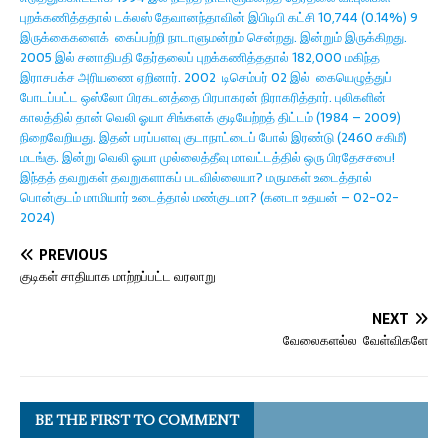
புறக்கணித்ததால் டக்லஸ் தேவானந்தாவின் இபிடிபி கட்சி 10,744 (0.14%) 9
இருக்கைகளைக் கைப்பற்றி நாடாளுமன்றம் சென்றது. இன்றும் இருக்கிறது.
2005 இல் சனாதிபதி தேர்தலைப் புறக்கணித்ததால் 182,000 மகிந்த
இராசபக்ச அரியணை ஏறினார். 2002 டிசெம்பர் 02 இல் கையெழுத்துப்
போடப்பட்ட ஒஸ்லோ பிரகடனத்தை பிரபாகரன் நிராகரித்தார். புலிகளின்
காலத்தில் தான் வெலி ஓயா சிங்களக் குடியேற்றத் திட்டம் (1984 – 2009)
நிறைவேறியது. இதன் பரப்பளவு குடாநாட்டைப் போல் இரண்டு (2460 சகிமீ)
மடங்கு. இன்று வெலி ஓயா முல்லைத்தீவு மாவட்டத்தில் ஒரு பிரதேசசபை!
இந்தத் தவறுகள் தவறுகளாகப் படவில்லையா? மருமகள் உடைத்தால்
பொன்குடம் மாமியார் உடைத்தால் மண்குடமா? (கனடா உதயன் – 02-02-
2024)
PREVIOUS
குடிகள் சாதியாக மாற்றப்பட்ட வரலாறு
NEXT
வேலைகளல்ல வேள்விகளே
BE THE FIRST TO COMMENT