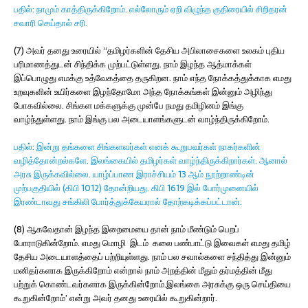
பதில்: நாமும் காத்திருக்கிறோம். எல்லோரும் ஏறி விழுந்த குதிரையில் சிறிதரன்
சவாரி செய்தால் சரி.
(7) அவர் தனது உரையில் “தமிழர்களின் தேசிய அபிலாசைகளை உலகம் புதிய
பரிமாணத்துடன் சிந்திக்க முற்பட்டுள்ளது. நாம் இழந்த ஆத்மாக்கள்
இப்பொழுது எமக்கு உத்வேகத்தை தருகிறன. நாம் எந்த நோக்கத்துக்காக எமது
உறவுகளின் உயிர்களை இழந்தோமோ அந்த நோக்கங்கள் இன்னும் அழிந்து
போகவில்லை. சிங்கள மக்களுக்கு முன்பே நமது தமிழினம் இங்கு
வாழ்ந்துள்ளது. நாம் இங்கு பல அடையாளங்களுடன் வாழ்ந்திருக்கிறோம்.
பதில்: இன்று தங்களை சிங்களவர்கள் எனக் கூறுபவர்கள் நாகர்களின்
வழித்தோன்றல்களே. இலங்கையில் தமிழர்கள் வாழ்ந்திருக்கிறார்கள். ஆனால்
அரசு இருக்கவில்லை. யாழ்ப்பாண இராச்சியம் 13 ஆம் நூற்றாண்டின்
முற்பகுதியில் (கிபி 1012) தோன்றியது. கிபி 1619 இல் போர்முனையில்
இரண்டாவது சங்கிலி போர்த்துக்கேயரால் தோற்கடிக்கப்பட்டான்.
(8) ஆகவேதான் இழந்த இறைமையை தான் நாம் மீண்டும் பெறப்
போராடுகின்றோம். எமது மொழி இடம் கலை பண்பாட்டு இவைகள் எமது தமிழ்
தேசிய அடையாளத்தைப் பற்றியுள்ளது. நாம் பல சவால்களை சந்தித்து இன்னும்
மனிதர்களாக இருக்கிறோம் என்றால் நாம் அறத்தின் மீதும் தர்மத்தின் மீது
பற்றுக் கொண்டவர்களாக இருக்கின்றோம்.இலங்கை அரசுக்கு ஒரு செய்தியை
கூறுகின்றோம்’ என்று அவர் தனது உரையில் கூறுகின்றார்.