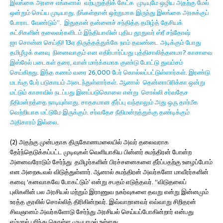
இலங்கை அரசை எங்களால் வற்புறுத்திக் கேட்க முடியுமே ஒழிய அதற்கு மேல்
ஒன்றும் செய்ய முடியாது. நீங்கள்தான் ஒற்றுமாக இருந்து இலங்கை அரசுக்குப்
போராட வேண்டும்”. இதுதான் தன்னைச் சந்தித்த தமிழ்த் தேசியக்
கட்சிகளின் தலைவர்களிடம் இந்தியாவின் புதிய தூதுவர் ஸ்ரீ சந்தோஷ்
ஜா சொன்ன செய்தி! 13ஏ திருத்தத்துக்கே நாம் தவண்டை அடிக்கும் போது
தமிழீழக் கனவு நினைவாகும் என எதிர்பார்ப்பது புத்திசாலித்தனமா? காசாவை
இஸ்ரேல் படைகள் தரை, வான் மார்க்கமாக குண்டு போட்டு துவம்சம்
செய்கிறது. இந்த கணம் வரை 26,000 பேர் கொல்லப்பட்டுள்ளார்கள். இரண்டு
மடங்கு பேர் படுகாயம் அடைந்துள்ளார்கள். ஆனால் தென்னாபிரிக்கா ஒன்று
மட்டும் காசாவில் நடப்பது இனப்படுகொலை என்று சொல்லி சர்வதேச
நீதிமன்றத்தை நாடியுள்ளது. சாதகமான தீர்ப்பு வந்தாலும் அது ஒரு தார்மீக
வெற்றியாக மட்டுமே இருக்கும். சர்வதேச நீதிமன்றத்துக்கு தண்டிக்கும்
அதிகாரம் இல்லை.
(2) அதற்கு முன்பதாக திருகோணமலையில் அவர் தலைவராக
தேர்ந்தெடுக்கப்பட்ட முடிவுகள் வெளியாகிய பின்னர் சுமந்திரன் போன்ற
அனைவரோடும் சேர்ந்து தமிழர்களின் பிரச்சனைகளை தீர்ப்பதற்கு உழைப்போம்
என அறைகூவல் விடுத்துள்ளார். ஆனால் சுமந்திரன் அவர்களோ மாவீரர்களின்
கனவு ‘கனவாகவே போகட்டும்’ என்று சபதம் எடுத்தவர். “விடுதலைப்
புலிகளின் பல அரசியல் மற்றும் இராணுவ நகர்வுகளை தவறு என்று இன்னமும்
உரத்த குரலில் சொல்லித் திரிகின்றவர். இவ்வாறானவர் எவ்வாறு சிறிதரன்
சிவஞானம் அவர்களோடு சேர்ந்து அரசியல் செய்யப்போகின்றார் என்பது
எம்மால் புரிந்து கொள்ள முடியாமல் உள்ளது.