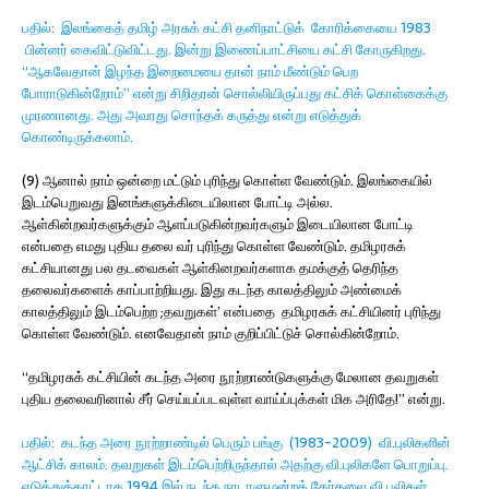
பதில்: இலங்கைத் தமிழ் அரசுக் கட்சி தனிநாட்டுக் கோரிக்கையை 1983
பின்னர் கைவிட்டுவிட்டது. இன்று இணைப்பாட்சியை கட்சி கோருகிறது.
“ஆகவேதான் இழந்த இறைமையை தான் நாம் மீண்டும் பெற
போராடுகின்றோம்” என்று சிறிதரன் சொல்லியிருப்பது கட்சிக் கொள்கைக்கு
முரணானது. அது அவரது சொந்தக் கருத்து என்று எடுத்துக்
கொண்டிருக்கலாம்.
(9) ஆனால் நாம் ஒன்றை மட்டும் புரிந்து கொள்ள வேண்டும். இலங்கையில்
இடம்பெறுவது இனங்களுக்கிடையிலான போட்டி அல்ல.
ஆள்கின்றவர்களுக்கும் ஆளப்படுகின்றவர்களும் இடையிலான போட்டி
என்பதை எமது புதிய தலை வர் புரிந்து கொள்ள வேண்டும். தமிழரசுக்
கட்சியானது பல தடவைகள் ஆள்கினறவர்களாக தமக்குத் தெரிந்த
தலைவர்களைக் காப்பாற்றியது. இது கடந்த காலத்திலும் அண்மைக்
காலத்திலும் இடம்பெற்ற ;தவறுகள்’ என்பதை தமிழரசுக் கட்சியினர் புரிந்து
கொள்ள வேண்டும். எனவேதான் நாம் குறிப்பிட்டுச் சொல்கின்றோம்.
“தமிழரசுக் கட்சியின் கடந்த அரை நூற்றாண்டுகளுக்கு மேலான தவறுகள்
புதிய தலைவரினால் சீர் செய்யப்படவுள்ள வாய்ப்புக்கள் மிக அரிதே!” என்று.
பதில்: கடந்த அரை நூற்றாண்டில் பெரும் பங்கு (1983-2009) வி.புலிகளின்
ஆட்சிக் காலம். தவறுகள் இடம்பெற்றிருந்தால் அதற்கு வி.புலிகளே பொறுப்பு.
எடுத்துக்காட்டாக 1994 இல் நடந்த நாடாளுமன்றத் தேர்தலை வி.புலிகள்