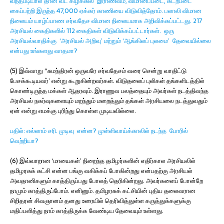
வந்தபடியால் தான் வட கிழக்கில் இராணவம், விமானப்படை, கடற்படை
கைப்பற்றி இருந்த 47,000 ஏக்கர் காணியை விடுவித்தோம். பலாலி விமான
நிலையம் யாழ்ப்பாண சர்வதேச விமான நிலையமாக அறிவிக்கப்பட்டது. 217
அரசியல் கைதிகளில் 112 கைதிகள் விடுவிக்கப்பட்டார்கள். ஒரு
அரசியல்வாதிக்கு ‘அரசியல் அறிவு’ மற்றும் ‘ஆங்கிலப் புலமை’ தேவையில்லை
என்பது உங்களது வாதமா?
(5) இவ்வாறு “சுமந்திரன் ஒருவரே சர்வதேசம் வரை சென்று வாதிட்டு
பேசக்கூடியவர்’ என்று கூறுகின்றவர்கள். விடுதலைப் புலிகள் தங்களிடத்தில்
கொண்டிருந்த மக்கள் ஆதரவும். இராணுவ பலத்தையும் அவர்கள் நடத்திவந்த
அரசியல் நகர்வுகளையும் மறந்தும் மறைத்தும் தங்கள் அரசியலை நடத்துவதும்
ஏன் என்று எமக்கு புரிந்து கொள்ள முடியவில்லை.
பதில்: எல்லாம் சரி. முடிவு என்ன? முள்ளிவாய்க்காலில் நடந்த போரில்
வெற்றியா?
(6) இவ்வாறான ‘மாயைகள்’ நிறைந்த தமிழர்களின் எதிர்கால அரசியலில்
தமிழரசுக் கட்சி என்ன பங்கு வகிக்கப் போகின்றது என்பதற்கு அரசியல்
அவதானிகளும் காத்திருப்பது போலத் தெரிகின்றது. அவர்களைப் போன்றே
நாமும் காத்திருப்போம். எனினும். தமிழரசுக் கட்சியின் புதிய தலைவரான
சிறிதரன் சிவஞானம் தனது உரையில் தெரிவித்துள்ள கருத்துக்களுக்கு
மதிப்பளித்து நாம் காத்திருக்க வேண்டிய தேவையும் உள்ளது.