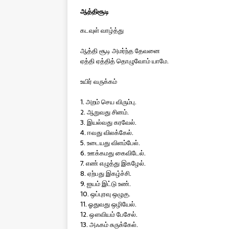
ஆத்திசூடி
கடவுள் வாழ்த்து
ஆத்தி சூடி அமர்ந்த தேவனை
ஏத்தி ஏத்தித் தொழுவோம் யாமே.
உயிர் வருக்கம்
1. அறம் செய விரும்பு.
2. ஆறுவது சினம்.
3. இயல்வது கரவேல்.
4. ஈவது விலக்கேல்.
5. உடையது விளம்பேல்.
6. ஊக்கமது கைவிடேல்.
7. எண் எழுத்து இகழேல்.
8. ஏற்பது இகழ்ச்சி.
9. ஐயம் இட்டு உண்.
10. ஒப்புரவு ஒழுகு.
11. ஓதுவது ஒழியேல்.
12. ஔவியம் பேசேல்.
13. அஃகம் சுருக்கேல்.