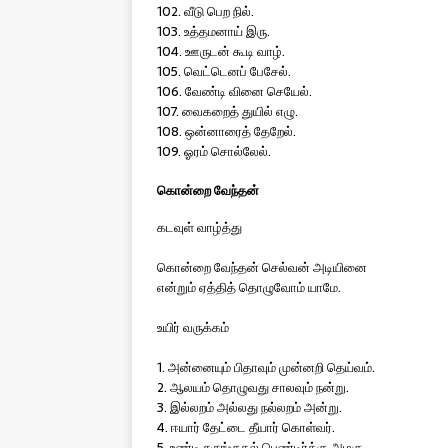
102. வீடு பெற நில்.
103. உத்தமனாய் இரு.
104. ஊருடன் கூடி வாழ்.
105. வெட்டெனப் பேசேல்.
106. வேண்டி வினை செயேல்.
107. வைகறைத் துயில் எழு.
108. ஒன்னாரைத் தேறேல்.
109. ஓரம் சொல்லேல்.
கொன்றை வேந்தன்
கடவுள் வாழ்த்து
கொன்றை வேந்தன் செல்வன் அடியினை
என்றும் ஏத்தித் தொழுவோம் யாமே.
உயிர் வருக்கம்
1. அன்னையும் பிதாவும் முன்னறி தெய்வம்.
2. ஆலயம் தொழுவது சாலவும் நன்று.
3. இல்லறம் அல்லது நல்லறம் அன்று.
4. ஈயார் தேட்டை தீயார் கொள்வர்.
5. உண்டி சுருங்குதல் பெண்டிர்க்கு அழகு.