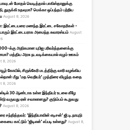
யாவுடன் மோதல் வெடித்தால் பாகிஸ்தானுக்கு
 துருக்கி உதவுமா? மெக்கா ஒப்பந்தம் பற்றிய
ை
August 8, 2026
ா: இரட்டையரை மணந்த இரட்டை சகோதரிகள் -
ியாரும் இரட்டையராக அமைந்த சுவாரஸ்யம்
August
26
,000-க்கு அதிகமான யுபிஐ பரிவர்த்தனைக்கு
மா? மத்திய அரசு நடவடிக்கையால் எழும் ஊகம்
t 8, 2026
ாயூர் கோயில், சிருங்கேரி மடத்திற்கு வாரி வழங்கிய
ு சுல்தான் மீது 'மத வெறியர்' முத்திரை விழுந்த கதை
t 8, 2026
்டில் 30 ஆண்டாக உள்ள இந்தியர் உடலை கீழே
ு வருவது ஏன் சவாலானது? குடும்பம் கூறுவது
?
August 8, 2026
ரை சந்தித்தவர்: 'இந்தியாவின் எடிசன்' ஜி.டி.நாயுடு
்கையை காட்டும் 'ஜிடிஎன்' எப்படி உள்ளது?
August 8,