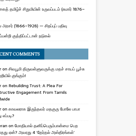
ைத் தமிழ்ச் சிறுமியின் உருவப்படம் (சுமார் 1876–
 அரசர் (1866–1928) — சிறப்புப் பதிவு
ப்பன்றி குத்திப்பட்டான் நடுகல்
CENT COMMENTS
r
on
சிவபூமி திருவள்ளுவருக்கு மதச் சாயப் பூச்சு
றியில் குங்கும்!
r
on
Rebuilding Trust: A Plea For
tructive Engagement From Tamils
dwide
r
on
காவலராக இருந்தவர் மதகுரு போலே பாபா
எப்படி?
eran
on
மோதியால் தனிப்பெரும்பான்மை பெற
ாதது ஏன்? அவரது 4 ‘தேர்தல் அஸ்திரங்கள்’