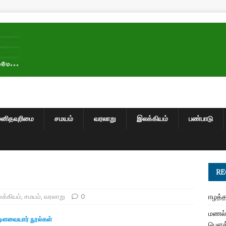
மனிதவுரிமை
சமயம்
வரலாறு
இலக்கியம்
பண்பாடு
RE
க்கியம்
,
சமயம்
,
வரலாறு
0
ஈழத்த
மணல் 
ஔவையார் நூல்கள்
பௌத்