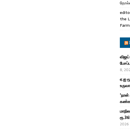
தோல்வ
edito
the L
Farm
விஜய்
பேசப்
8, 20
ஏ.ஐ ம
உருவா
'நான்
கண்கா
மாநில
ரூ.36
2026