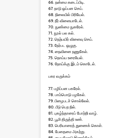
66. நன்மை கடைப்பிடி.
67. நாடு ஒப்பன செய்.
68. நிலையில் பிரியேல்.
69. நீர் விளையாடேல்.
70. நுண்மை நுகரேல்.
71. நூல் பல கல்.
72. நெற்பயிர் விளைவு செய்.
73. நேர்பட ஒழுகு.
74. நைவினை நணுகேல்.
75. நொய்ய உரையேல்.
76. நோய்க்கு இடம் கொடேல்.
பகர வருக்கம்
77. பழிப்பன பகரேல்.
78. பாம்பொடு பழகேல்.
79. பிழைபடச் சொல்லேல்.
80. பீடு பெற நில்.
81. புகழ்ந்தாரைப் போற்றி வாழ்.
82. பூமி திருத்தி உண்.
83. பெரியாரைத் துணைக் கொள்.
84. பேதைமை அகற்று.
85. பையலோடு இணங்கேல்.