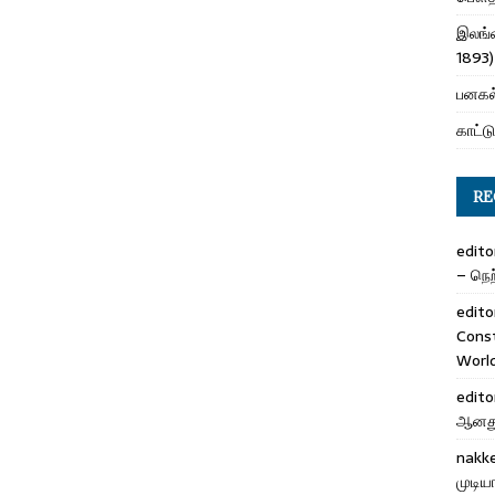
இலங்க
1893)
பனகல்
காட்டு
RE
edito
– நெற்
edito
Cons
Worl
edito
ஆனது 
nakk
முடிய