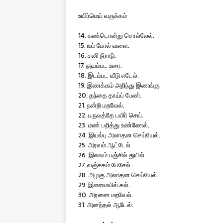
உயிர்மெய் வருக்கம்
14. கண்டொன்று சொல்லேல்.
15. ஙப் போல் வளை.
16. சனி நீராடு.
17. ஞயம்பட உரை.
18. இடம்பட வீடு எடேல்.
19. இணக்கம் அறிந்து இணங்கு.
20. தந்தை தாய்ப் பேண்.
21. நன்றி மறவேல்.
22. பருவத்தே பயிர் செய்.
23. மண் பறித்து உண்ணேல்.
24. இயல்பு அலாதன செய்யேல்.
25. அரவம் ஆட்டேல்.
26. இலவம் பஞ்சில் துயில்.
27. வஞ்சகம் பேசேல்.
28. அழகு அலாதன செய்யேல்.
29. இளமையில் கல்.
30. அரனை மறவேல்.
31. அனந்தல் ஆடேல்.