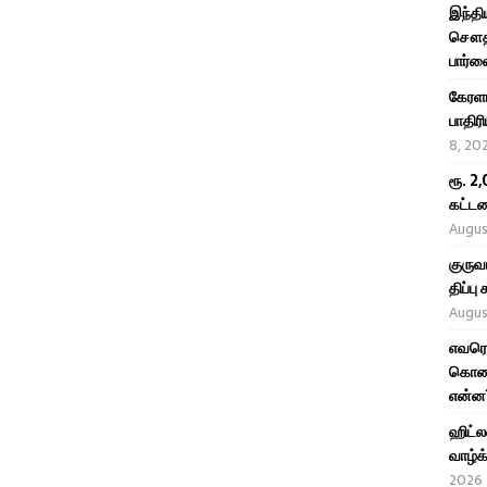
இந்தி
சௌதி,
பார்வ
கேரள
பாதிர
8, 20
ரூ. 2
கட்டண
Augus
குருவ
திப்ப
Augus
எவரெஸ
கொண்ட
என்ன
ஹிட்ல
வாழ்க
2026