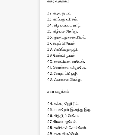
ககர வருக்கம்
32. கடிவது மற.
33. காப்பது விரதம்.
34. கிழமைப்பட வாழ்.
35. கீழ்மை அகற்று.
36. குணமது கைவிடேல்.
37. கூடிப் பிரியேல்.
38. கெடுப்பது ஒழி.
39. கேள்வி முயல்.
40. கைவினை கரவேல்.
41. கொள்ளை விரும்பேல்.
42. கோதாட்டு ஒழி.
43. கௌவை அகற்று.
சகர வருக்கம்
44. சக்கர நெறி நில்.
45. சான்றோர் இனத்து இரு.
46. சித்திரம் பேசேல்.
47. சீர்மை மறவேல்.
48. சுளிக்கச் சொல்லேல்.
49. சூது விரும்பேல்.