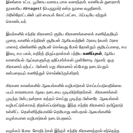
இலங்கை உட்பட பூமியை வரைபடமாக வரைந்தார். வானியல் துறைசார்
நூலாகிய Almagest (பெருநூல்) என்ற நூலை எழுதினார்.
அரிஸ்தோட்டலின் புவி மையக் கோட்பாட்டை அப்படியே ஏற்றுக்
கொண்டவர்.
இவர்களில் சந்திர கிரகணம் சூரிய கிரகணங்களைக் கணித்தறியும்
முறை, வானில் சந்திரன் சூரியன் ஆகியவற்றின் அளவு (சுமார் அரை
பாகை), விண்ணில் சூரியன் செல்வது போல் தோன்றும் சூரியப்பாதை, சம
இரவு, சம பகல், கதிர்த் திருப்பநாள்கள் பற்றிய
கணிப்புகள்
, ஆகிய
வானவியல் ஆய்வுகளுக்கு ஹிப்பார்க்கஸ் முன்னோடி ஆவார். ஒரு
கிரகணம் ஏற்பட்ட பின்னர் மறு கிரகணம் எப்போது நடைபெறும்
என்பதையும் கணித்துச் சொல்லியிருக்கிறார்.
கிரகண காலங்களில் ஆலயங்களில் வழிபாடுகள் செய்யப்படுவதில்லை.
பயம் காரணமாக ஆலய நடையை மூடிவிடுகிறார்கள். கிரகணங்கள்
முடிந்த பின்பு நன்றாக சுத்தம் செய்து முடித்த பின்னரே ஆலயங்கள்
வழிபாட்டுக்காகத் திறக்கப்படுகிறது. இந்த சந்திர கிரகணம் தமிழ்நாடு
உள்ளிட்ட தென்னிந்தியாவில் தெரியாது என்பதால் ஆலயங்களில்
வழக்கமான வழிபாடுகள் நடைபெறலாம்.
வழக்கம் போல சோதிடர்கள் இந்தச் சந்திர கிரகணத்தால் எந்தெந்த