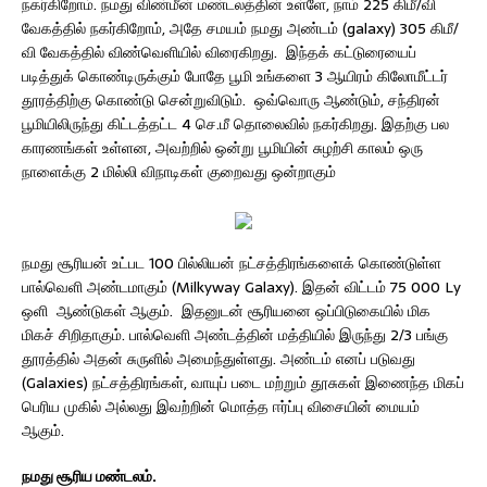
நகர்கிறோம். நமது விண்மீன் மண்டலத்தின் உள்ளே, நாம் 225 கிமீ/வி
வேகத்தில் நகர்கிறோம், அதே சமயம் நமது அண்டம் (galaxy) 305 கிமீ/
வி வேகத்தில் விண்வெளியில் விரைகிறது. இந்தக் கட்டுரையைப்
படித்துக் கொண்டிருக்கும் போதே பூமி உங்களை 3 ஆயிரம் கிலோமீட்டர்
தூரத்திற்கு கொண்டு சென்றுவிடும். ஒவ்வொரு ஆண்டும், சந்திரன்
பூமியிலிருந்து கிட்டத்தட்ட 4 செ.மீ தொலைவில் நகர்கிறது. இதற்கு பல
காரணங்கள் உள்ளன, அவற்றில் ஒன்று பூமியின் சுழற்சி காலம் ஒரு
நாளைக்கு 2 மில்லி விநாடிகள் குறைவது ஒன்றாகும்
நமது சூரியன் உட்பட 100 பில்லியன் நட்சத்திரங்களைக் கொண்டுள்ள
பால்வெளி அண்டமாகும் (Milkyway Galaxy). இதன் விட்டம் 75 000 Ly
ஒளி ஆண்டுகள் ஆகும். இதனுடன் சூரியனை ஒப்பிடுகையில் மிக
மிகச் சிறிதாகும். பால்வெளி அண்டத்தின் மத்தியில் இருந்து 2/3 பங்கு
தூரத்தில் அதன் சுருளில் அமைந்துள்ளது. அண்டம் எனப் படுவது
(Galaxies) நட்சத்திரங்கள், வாயுப் படை மற்றும் தூசுகள் இணைந்த மிகப்
பெரிய முகில் அல்லது இவற்றின் மொத்த ஈர்ப்பு விசையின் மையம்
ஆகும்.
நமது சூரிய மண்டலம்.