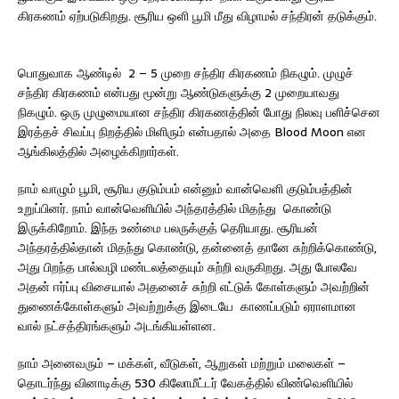
கிரகணம் ஏற்படுகிறது. சூரிய ஒளி பூமி மீது விழாமல் சந்திரன் தடுக்கும்.
பொதுவாக ஆண்டில் 2 – 5 முறை சந்திர கிரகணம் நிகழும். முழுச்
சந்திர கிரகணம் என்பது மூன்று ஆண்டுகளுக்கு 2 முறையாவது
நிகழும். ஒரு முழுமையான சந்திர கிரகணத்தின் போது நிலவு பளிச்சென
இரத்தச் சிவப்பு நிறத்தில் மிளிரும் என்பதால் அதை Blood Moon என
ஆங்கிலத்தில் அழைக்கிறார்கள்.
நாம் வாழும் பூமி, சூரிய குடும்பம் என்னும் வான்வெளி குடும்பத்தின்
உறுப்பினர். நாம் வான்வெளியில் அந்தரத்தில் மிதந்து கொண்டு
இருக்கிறோம். இந்த உண்மை பலருக்குத் தெரியாது. சூரியன்
அந்தரத்தில்தான் மிதந்து கொண்டு, தன்னைத் தானே சுற்றிக்கொண்டு,
அது பிறந்த பால்வழி மண்டலத்தையும் சுற்றி வருகிறது. அது போலவே
அதன் ஈர்ப்பு விசையால் அதனைச் சுற்றி எட்டுக் கோள்களும் அவற்றின்
துணைக்கோள்களும் அவற்றுக்கு இடையே காணப்படும் ஏராளமான
வால் நட்சத்திரங்களும் அடங்கியள்ளன.
நாம் அனைவரும் – மக்கள், வீடுகள், ஆறுகள் மற்றும் மலைகள் –
தொடர்ந்து வினாடிக்கு 530 கிலோமீட்டர் வேகத்தில் விண்வெளியில்