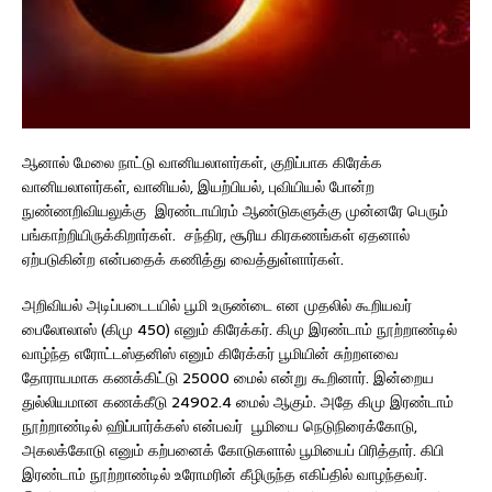
ஆனால் மேலை நாட்டு வானியலாளர்கள், குறிப்பாக கிரேக்க
வானியலாளர்கள், வானியல், இயற்பியல், புவியியல் போன்ற
நுண்ணறிவியலுக்கு இரண்டாயிரம் ஆண்டுகளுக்கு முன்னரே பெரும்
பங்காற்றியிருக்கிறார்கள். சந்திர, சூரிய கிரகணங்கள் ஏதனால்
ஏற்படுகின்ற என்பதைக் கணித்து வைத்துள்ளார்கள்.
அறிவியல் அடிப்படைடயில் பூமி உருண்டை என‌ முத‌லில் கூறிய‌வ‌ர்
பைலோலாஸ் (கிமு 450) எனும் கிரேக்கர். கிமு இர‌ண்டாம் நூற்றாண்டில்
வாழ்ந்த‌ எரோட்ட‌ஸ்த‌னிஸ் எனும் கிரேக்கர் பூமியின் சுற்ற‌ள‌வை
தோராய‌மாக‌ க‌ண‌க்கிட்டு 25000 மைல் என்று கூறினார். இன்றைய‌
துல்லிய‌மான‌ க‌ண‌க்கீடு 24902.4 மைல் ஆகும். அதே கிமு இரண்டாம்
நூற்றாண்டில் ஹிப்பார்க்கஸ் என்பவர் பூமியை நெடுநிரைக்கோடு,
அகலக்கோடு எனும் கற்பனைக் கோடுகளால் பூமியைப் பிரித்தார். கிபி
இரண்டாம் நூற்றாண்டில் உரோமரின் கீழிருந்த எகிப்தில் வாழந்தவர்.