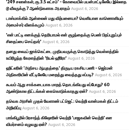
'249 சலான்கள், ரூ.3.5 லட்சம்' - கோவையில் பயன்பாட்டிலேயே இல்லாத
டூ வீலருக்கு 7 ஆண்டுகளாக அபராதம்
August 6, 2026
டாஸ்மாக்கில் ஆன்லைன் மது விற்பனையா? வெளியான காணொளியும்
அமைச்சர் விளக்கமும்
August 6, 2026
'என் பாட்டி எனக்குத் தெரியாமல் என் குழந்தைக்கு பெண் பிறப்புறுப்புச்
சிதைப்பை செய்தார்'
August 6, 2026
தனது லைஃப் ஜாக்கெட்டை முதியவருக்கு கொடுத்து வெள்ளத்தில்
உயிரிழந்த கேரளத்தின் 'ரியல் ஹீரோ'
August 6, 2026
ஹிட்லரின் 'அதிசய ஆயுதத்தை' திருடிய ரகசிய பணி - ஜெர்மன்
அதிகாரியின் வீட்டிலேயே மறைத்து வைத்தது எப்படி?
August 6, 2026
கூவம் ஆறு சாக்கடையாக மாறத் தொடங்கியது எப்போது? 60
ஆண்டுகால திட்டங்கள் கைகொடுக்காதது ஏன்?
August 6, 2026
தவெக அரசின் முதல் வேளாண் பட்ஜெட்: வெற்றி வான்மகள் திட்டம்
அறிவிப்பு
August 6, 2026
பாங்கிபூரில் பிரசாந்த் கிஷோரின் வெற்றி 'பாஜகவின் வெற்றி' என
விமர்சனம் எழுவது ஏன்?
August 6, 2026