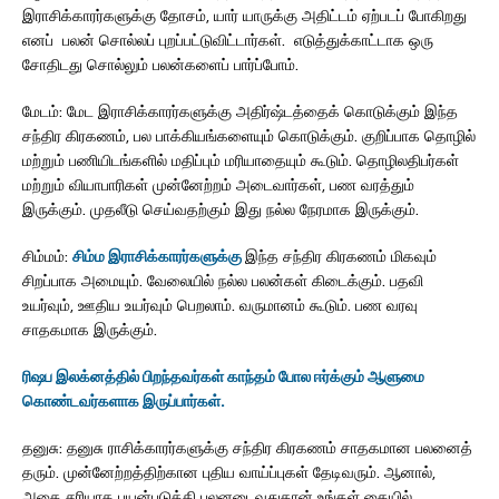
இராசிக்காரர்களுக்கு தோசம், யார் யாருக்கு அதிட்டம் ஏற்படப் போகிறது
எனப் பலன் சொல்லப் புறப்பட்டுவிட்டார்கள். எடுத்துக்காட்டாக ஒரு
சோதிடது சொல்லும் பலன்களைப் பார்ப்போம்.
மேடம்: மேட இராசிக்காரர்களுக்கு அதிர்ஷ்டத்தைக் கொடுக்கும் இந்த
சந்திர கிரகணம், பல பாக்கியங்களையும் கொடுக்கும். குறிப்பாக தொழில்
மற்றும் பணியிடங்களில் மதிப்பும் மரியாதையும் கூடும். தொழிலதிபர்கள்
மற்றும் வியாபாரிகள் முன்னேற்றம் அடைவார்கள், பண வரத்தும்
இருக்கும். முதலீடு செய்வதற்கும் இது நல்ல நேரமாக இருக்கும்.
சிம்மம்:
சிம்ம இராசிக்காரர்களுக்கு
இந்த சந்திர கிரகணம் மிகவும்
சிறப்பாக அமையும். வேலையில் நல்ல பலன்கள் கிடைக்கும். பதவி
உயர்வும், ஊதிய உயர்வும் பெறலாம். வருமானம் கூடும். பண வரவு
சாதகமாக இருக்கும்.
ரிஷப இலக்னத்தில் பிறந்தவர்கள் காந்தம் போல ஈர்க்கும் ஆளுமை
கொண்டவர்களாக இருப்பார்கள்.
தனுசு: தனுசு ராசிக்காரர்களுக்கு சந்திர கிரகணம் சாதகமான பலனைத்
தரும். முன்னேற்றத்திற்கான புதிய வாய்ப்புகள் தேடிவரும். ஆனால்,
அதை சரியாக பயன்படுத்தி பலனடைவதுதான் உங்கள் கையில்