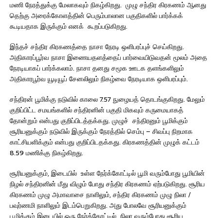
மணி நேரத்துக்கு மேலாகவும் நிகழ்கிறது. முழு சந்திர கிரகணம் ஆனது
தெற்கு அரைக்கோளத்தின் பெரும்பாலான பகுதிகளில் பார்க்கக்
கூடியதாக இருக்கும் எனக் கூறப்படுகிறது.
இந்தச் சந்திர கிரகணத்தை நாசா நேரடி ஒளிபரப்புச் செய்கிறது.
அதிகாரப்பூர்வ நாசா இணையதளத்தைப் பார்வையிடுவதன் மூலம் அதை
நேரடியாகப் பார்க்கலாம். நாசா தனது சமூக ஊடக தளங்களிலும்
அதிகாரபூர்வ யூடியூப் சேனலிலும் நிகழ்வை நேரடியாக ஒளிபரப்பும்.
சந்திரன் பூமிக்கு நடுவில் காலை 7.57 நுழையத் தொடங்குகிறது. மேலும்
குறிப்பிட்ட சமயங்களில் சந்திரனின் பகுதி மிகவும் கருமையாகத்
தோன்றும் என்பது குறிப்பிடத்தக்கது. முழுச் சந்திரனும் பூமிக்கும்
சூரியனுக்கும் நடுவில் இருக்கும் நேரத்தில் செம்பு – சிவப்பு நிறமாக
காட்சியளிக்கும் என்பது குறிப்பிடதக்கது. கிரகணத்தின் முழுக் கட்டம்
8.59 மணிக்கு நிகழ்கிறது.
சூரியனுக்கும், இடையில் உள்ள நேர்க்கோட்டில் பூமி வரும்போது பூமியின்
நிழல் சந்திரனின் மீது விழும் போது சந்திர கிரகணம் ஏற்படுகிறது. சூரிய
கிரகணம் முழு அமாவாசை நாளிலும், சந்திர கிரகணம் முழு நிலா /
பவுர்ணமி நாளிலும் இடம்பெறுகிறது. அது போலவே சூரியனுக்கும்
பூமிக்கும் இடையில் ஒரு நேர்க்கோட்டில் நிலா வரும்போது சூரிய