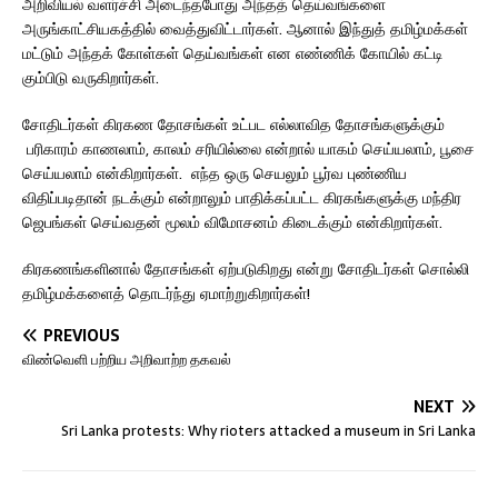
அறிவியல் வளர்ச்சி அடைந்தபோது அந்தத் தெய்வங்களை
அருங்காட்சியகத்தில் வைத்துவிட்டார்கள். ஆனால் இந்துத் தமிழ்மக்கள்
மட்டும் அந்தக் கோள்கள் தெய்வங்கள் என எண்ணிக் கோயில் கட்டி
கும்பிடு வருகிறார்கள்.
சோதிடர்கள் கிரகண தோசங்கள் உட்பட எல்லாவித தோசங்களுக்கும்
பரிகாரம் காணலாம், காலம் சரியில்லை என்றால் யாகம் செய்யலாம், பூசை
செய்யலாம் என்கிறார்கள். எந்த ஒரு செயலும் பூர்வ புண்ணிய
விதிப்படிதான் நடக்கும் என்றாலும் பாதிக்கப்பட்ட கிரகங்களுக்கு மந்திர
ஜெபங்கள் செய்வதன் மூலம் விமோசனம் கிடைக்கும் என்கிறார்கள்.
கிரகணங்களினால் தோசங்கள் ஏற்படுகிறது என்று சோதிடர்கள் சொல்லி
தமிழ்மக்களைத் தொடர்ந்து ஏமாற்றுகிறார்கள்!
PREVIOUS
விண்வெளி பற்றிய அறிவாற்ற தகவல்
NEXT
Sri Lanka protests: Why rioters attacked a museum in Sri Lanka